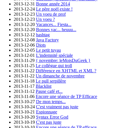
2013-12-31
Bonne année 2014
2013-12-24
Le père noël existe !
2013-12-23
Un voeu de prof
2013-12-23
Un voeu ?
2013-12-20
Vacances... Fiesta...
2013-12-20
Bonnes vac... heuuu...
2013-12-12
hashtag
2013-12-08
Java Factory
2013-12-06
Diots
2013-12-05
Le petit tuyau
2013-12-01
L'indemnité spéciale
2013-11-29
{ novembre: leMoisDuGeek }
2013-11-25
Le collègue qui troll
2013-11-22
Différence en XHTML et XML ?
2013-11-22
Un dimanche de novembre
2013-11-18
Le pull serpillère
2013-11-17
Blacklist
2013-11-12
Pause café et...
2013-11-06
Encore une séance de TP Efficace
2013-10-27
De mon temps...
2013-10-24
C'est vraiment pas juste
2013-10-21
Espionnage
2013-10-20
Syntax Error God
2013-10-19
C'est pas juste
2013-10-10
Encore une séance de TP efficace