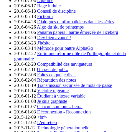
2016-07-04
Diplômé
2016-06-17
Rage induite
2016-06-13
Conseil de discipline
2016-05-13
Fiction ?
2016-04-28
Dialogues d'informaticiens dans les séries
2016-04-26
Algo du ski de printemps
2016-04-06
Panama papers : partie émergée de l'iceberg
2016-03-29
Dev bien avancé !
2016-03-23
J'hésite...
2016-03-14
Méthode pour battre AlphaGo
2016-02-22
Enfin une réforme utile de l'orthographe et de la
grammaire
2016-02-20
Compatibilité des navigateurs
2016-02-11
Un peu de pub...
2016-02-08
Faites ce que je dis...
2016-02-04
Répartition des notes
2016-01-19
Transmission sécurisée de mots de passe
2016-01-14
Victoire rageante
2016-01-12
Étudiant à vitesse variable
2016-01-08
Je suis graphiste
2016-01-07
Chacun son tour... heu...
2016-01-03
Déconnexion - Reconnexion
2015-12-09
<br/>
2015-12-02
L'entretien
2015-11-12
Technologie générationnelle