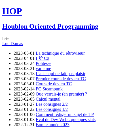
HOP
Houblon Oriented Programming
liste
Luc Damas
2023-05-01
La technique du rétroviseur
2023-04-01
I 💜 C#
2023-03-24
Politesse
2023-03-21
varname
2023-03-18
L'alias qui ne fait pas plaisir
2023-03-07
Premier cours de dev en TC
2023-03-01
Cours de dev en TC
2023-02-14
PC Steampunk
2023-02-09
Que verrais-je (en premier) ?
2023-02-05
Calcul mental
2023-01-27
Les consignes 2/2
2023-01-22
Les consignes 1/2
2023-01-06
Comment rédiger un sujet de TP
2023-01-03
Eval de Dev Web : quelques stats
2022-12-31
Bonne année 2023