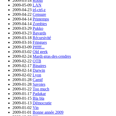
2009-05-18
Robin
2009-05-09
LAN
2009-04-23
irl-ctrl-z
2009-04-22
Censure
2009-04-14
Printemps
2009-04-14
Zombies
2009-03-29
Pukko
2009-03-23
Bavards
2009-03-18
Récursivité
2009-03-16
Fringues
2009-03-09
Pfffff...
2009-03-02
Old geek
2009-02-24
Mardi-gras-des-cendres
2009-02-22
OTB
2009-02-17
Binaires
2009-02-14
Darwin
2009-02-02
Lyon
2009-01-28
Camif
2009-01-28
Savoies
2009-01-22
Too much
2009-01-17
Padakar
2009-01-15
Bla bla
2009-01-13
Démocratie
2009-01-02
Vin
2009-01-01
Bonne année 2009