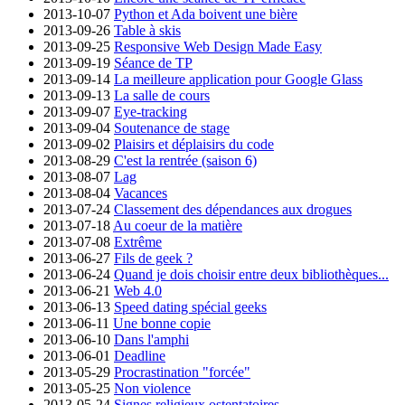
2013-10-07
Python et Ada boivent une bière
2013-09-26
Table à skis
2013-09-25
Responsive Web Design Made Easy
2013-09-19
Séance de TP
2013-09-14
La meilleure application pour Google Glass
2013-09-13
La salle de cours
2013-09-07
Eye-tracking
2013-09-04
Soutenance de stage
2013-09-02
Plaisirs et déplaisirs du code
2013-08-29
C'est la rentrée (saison 6)
2013-08-07
Lag
2013-08-04
Vacances
2013-07-24
Classement des dépendances aux drogues
2013-07-18
Au coeur de la matière
2013-07-08
Extrême
2013-06-27
Fils de geek ?
2013-06-24
Quand je dois choisir entre deux bibliothèques...
2013-06-21
Web 4.0
2013-06-13
Speed dating spécial geeks
2013-06-11
Une bonne copie
2013-06-10
Dans l'amphi
2013-06-01
Deadline
2013-05-29
Procrastination "forcée"
2013-05-25
Non violence
2013-05-24
Signes religieux ostentatoires