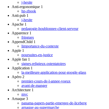
j-hesite
Anti-ergonomique
1
hp-zbook
Anti-pub
1
j-hesite
Apache
1
pedagogie-houblonnee-client-serveur
Apparence
1
fringues
AppendChild
1
limportance-du-contexte
Apple
1
poursuites-en-justice
Apple fan
1
signes-religieux-ostentatoires
Application
1
la-meilleure-application-pour-google-glass
Apéro
2
premier-cours-de-l-annee-voeux
avant-de-manger
Architecture
1
mvc
Arnaque
3
panama-papers-partie-emergee-de-liceberg
arnaque-au-supermarche