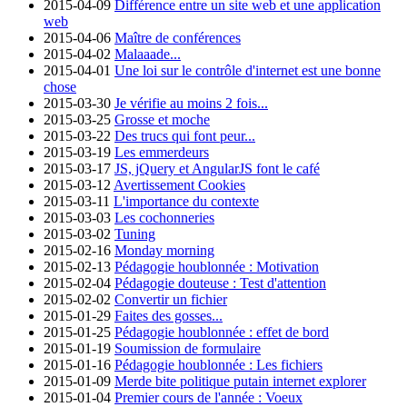
2015-04-09
Différence entre un site web et une application
web
2015-04-06
Maître de conférences
2015-04-02
Malaaade...
2015-04-01
Une loi sur le contrôle d'internet est une bonne
chose
2015-03-30
Je vérifie au moins 2 fois...
2015-03-25
Grosse et moche
2015-03-22
Des trucs qui font peur...
2015-03-19
Les emmerdeurs
2015-03-17
JS, jQuery et AngularJS font le café
2015-03-12
Avertissement Cookies
2015-03-11
L'importance du contexte
2015-03-03
Les cochonneries
2015-03-02
Tuning
2015-02-16
Monday morning
2015-02-13
Pédagogie houblonnée : Motivation
2015-02-04
Pédagogie douteuse : Test d'attention
2015-02-02
Convertir un fichier
2015-01-29
Faites des gosses...
2015-01-25
Pédagogie houblonnée : effet de bord
2015-01-19
Soumission de formulaire
2015-01-16
Pédagogie houblonnée : Les fichiers
2015-01-09
Merde bite politique putain internet explorer
2015-01-04
Premier cours de l'année : Voeux