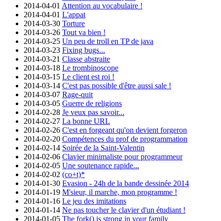
2014-04-01
Attention au vocabulaire !
2014-04-01
L'appat
2014-03-30
Torture
2014-03-26
Tout va bien !
2014-03-25
Un peu de troll en TP de java
2014-03-23
Fixing bugs...
2014-03-21
Classe abstraite
2014-03-18
Le trombinoscope
2014-03-15
Le client est roi !
2014-03-14
C'est pas possible d'être aussi sale !
2014-03-07
Rage-quit
2014-03-05
Guerre de religions
2014-02-28
Je veux pas savoir...
2014-02-27
La bonne URL
2014-02-26
C'est en forgeant qu'on devient forgeron
2014-02-20
Compétences du prof de programmation
2014-02-14
Soirée de la Saint-Valentin
2014-02-06
Clavier minimaliste pour programmeur
2014-02-05
Une soutenance rapide...
2014-02-02
(co+t)*
2014-01-30
Evasion - 24h de la bande dessinée 2014
2014-01-19
M'sieur, il marche, mon programme !
2014-01-16
Le jeu des imitations
2014-01-14
Ne pas toucher le clavier d'un étudiant !
2014-01-05
The fork() is strong in your family