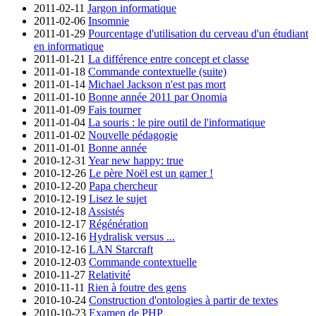
2011-02-11
Jargon informatique
2011-02-06
Insomnie
2011-01-29
Pourcentage d'utilisation du cerveau d'un étudiant
en informatique
2011-01-21
La différence entre concept et classe
2011-01-18
Commande contextuelle (suite)
2011-01-14
Michael Jackson n'est pas mort
2011-01-10
Bonne année 2011 par Onomia
2011-01-09
Fais tourner
2011-01-04
La souris : le pire outil de l'informatique
2011-01-02
Nouvelle pédagogie
2011-01-01
Bonne année
2010-12-31
Year new happy: true
2010-12-26
Le père Noël est un gamer !
2010-12-20
Papa chercheur
2010-12-19
Lisez le sujet
2010-12-18
Assistés
2010-12-17
Régénération
2010-12-16
Hydralisk versus ...
2010-12-16
LAN Starcraft
2010-12-03
Commande contextuelle
2010-11-27
Relativité
2010-11-11
Rien à foutre des gens
2010-10-24
Construction d'ontologies à partir de textes
2010-10-23
Examen de PHP