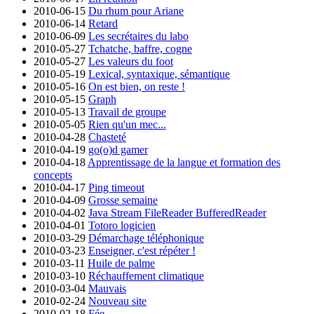
2010-06-15
Du rhum pour Ariane
2010-06-14
Retard
2010-06-09
Les secrétaires du labo
2010-05-27
Tchatche, baffre, cogne
2010-05-27
Les valeurs du foot
2010-05-19
Lexical, syntaxique, sémantique
2010-05-16
On est bien, on reste !
2010-05-15
Graph
2010-05-13
Travail de groupe
2010-05-05
Rien qu'un mec...
2010-04-28
Chasteté
2010-04-19
go(o)d gamer
2010-04-18
Apprentissage de la langue et formation des
concepts
2010-04-17
Ping timeout
2010-04-09
Grosse semaine
2010-04-02
Java Stream FileReader BufferedReader
2010-04-01
Totoro logicien
2010-03-29
Démarchage téléphonique
2010-03-23
Enseigner, c'est répéter !
2010-03-11
Huile de palme
2010-03-10
Réchauffement climatique
2010-03-04
Mauvais
2010-02-24
Nouveau site
2010-02-18
Fée