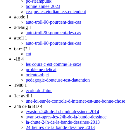
pc-steampunk
bonne-annee-2023
ce-que-les-etudiant.e.s-entendent
#code
1
auto-troll-90-pourcent-des-cas
#debug
1
auto-troll-90-pourcent-des-cas
#troll
1
auto-troll-90-pourcent-des-cas
(co+t)*
1
cot
-18
4
les-cours-c-est-comme-le-sexe
probleme-delicat
oriente-objet
pedagogie-douteuse-test-dattention
1980
1
ecole-du-futur
1er avril
1
une-loi-sur-le-controle-d-internet-est-une-bonne-chose
24h de la BD
4
evasion-24h-de-la-bande-dessinee-2014
avant-et-apres-les-24h-de-la-bande-dessinee
la-chute-24h-de-la-bande-dessinee-2013
24-heures-de-la-bande-dessinee-2013