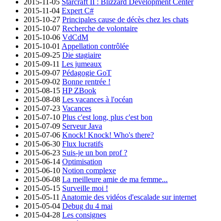
2015-11-05
Starcraft II : Blizzard Development Center
2015-11-04
Expert C#
2015-10-27
Principales cause de décès chez les chats
2015-10-07
Recherche de volontaire
2015-10-06
VdCdM
2015-10-01
Appellation contrôlée
2015-09-25
Die stagiaire
2015-09-11
Les jumeaux
2015-09-07
Pédagogie GoT
2015-09-02
Bonne rentrée !
2015-08-15
HP ZBook
2015-08-08
Les vacances à l'océan
2015-07-23
Vacances
2015-07-10
Plus c'est long, plus c'est bon
2015-07-09
Serveur Java
2015-07-06
Knock! Knock! Who's there?
2015-06-30
Flux lucratifs
2015-06-23
Suis-je un bon prof ?
2015-06-14
Optimisation
2015-06-10
Notion complexe
2015-06-08
La meilleure amie de ma femme...
2015-05-15
Surveille moi !
2015-05-11
Anatomie des vidéos d'escalade sur internet
2015-05-04
Debug du 4 mai
2015-04-28
Les consignes