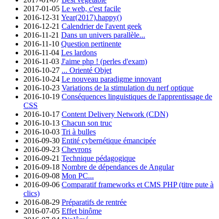
2017-01-05
Le web, c'est facile
2016-12-31
Year(2017).happy()
2016-12-21
Calendrier de l'avent geek
2016-11-21
Dans un univers parallèle...
2016-11-10
Question pertinente
2016-11-04
Les lardons
2016-11-03
J'aime php ! (perles d'exam)
2016-10-27
... Orienté Objet
2016-10-24
Le nouveau paradigme innovant
2016-10-23
Variations de la stimulation du nerf optique
2016-10-19
Conséquences linguistiques de l'apprentissage de
CSS
2016-10-17
Content Delivery Network (CDN)
2016-10-13
Chacun son truc
2016-10-03
Tri à bulles
2016-09-30
Entité cybernétique émancipée
2016-09-23
Chevrons
2016-09-21
Technique pédagogique
2016-09-18
Nombre de dépendances de Angular
2016-09-08
Mon PC...
2016-09-06
Comparatif frameworks et CMS PHP (titre pute à
clics)
2016-08-29
Préparatifs de rentrée
2016-07-05
Effet binôme