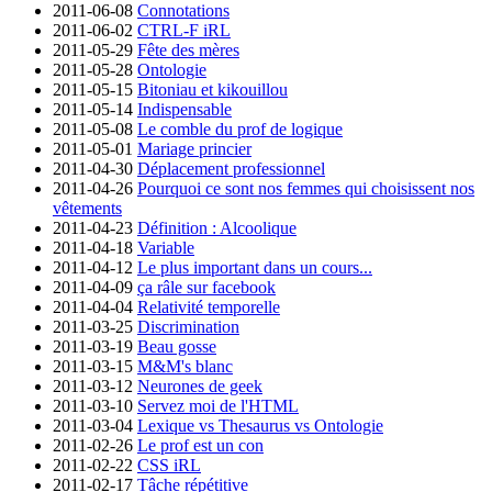
2011-06-08
Connotations
2011-06-02
CTRL-F iRL
2011-05-29
Fête des mères
2011-05-28
Ontologie
2011-05-15
Bitoniau et kikouillou
2011-05-14
Indispensable
2011-05-08
Le comble du prof de logique
2011-05-01
Mariage princier
2011-04-30
Déplacement professionnel
2011-04-26
Pourquoi ce sont nos femmes qui choisissent nos
vêtements
2011-04-23
Définition : Alcoolique
2011-04-18
Variable
2011-04-12
Le plus important dans un cours...
2011-04-09
ça râle sur facebook
2011-04-04
Relativité temporelle
2011-03-25
Discrimination
2011-03-19
Beau gosse
2011-03-15
M&M's blanc
2011-03-12
Neurones de geek
2011-03-10
Servez moi de l'HTML
2011-03-04
Lexique vs Thesaurus vs Ontologie
2011-02-26
Le prof est un con
2011-02-22
CSS iRL
2011-02-17
Tâche répétitive