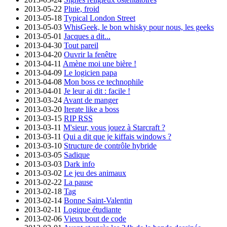
2013-05-22
Pluie, froid
2013-05-18
Typical London Street
2013-05-03
WhisGeek, le bon whisky pour nous, les geeks
2013-05-01
Jacques a dit...
2013-04-30
Tout pareil
2013-04-20
Ouvrir la fenêtre
2013-04-11
Amène moi une bière !
2013-04-09
Le logicien papa
2013-04-08
Mon boss ce technophile
2013-04-01
Je leur ai dit : facile !
2013-03-24
Avant de manger
2013-03-20
Iterate like a boss
2013-03-15
RIP RSS
2013-03-11
M'sieur, vous jouez à Starcraft ?
2013-03-11
Qui a dit que je kiffais windows ?
2013-03-10
Structure de contrôle hybride
2013-03-05
Sadique
2013-03-03
Dark info
2013-03-02
Le jeu des animaux
2013-02-22
La pause
2013-02-18
Tag
2013-02-14
Bonne Saint-Valentin
2013-02-11
Logique étudiante
2013-02-06
Vieux bout de code