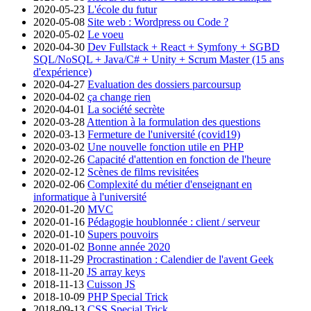
2020-05-23
L'école du futur
2020-05-08
Site web : Wordpress ou Code ?
2020-05-02
Le voeu
2020-04-30
Dev Fullstack + React + Symfony + SGBD
SQL/NoSQL + Java/C# + Unity + Scrum Master (15 ans
d'expérience)
2020-04-27
Evaluation des dossiers parcoursup
2020-04-02
ça change rien
2020-04-01
La société secrète
2020-03-28
Attention à la formulation des questions
2020-03-13
Fermeture de l'université (covid19)
2020-03-02
Une nouvelle fonction utile en PHP
2020-02-26
Capacité d'attention en fonction de l'heure
2020-02-12
Scènes de films revisitées
2020-02-06
Complexité du métier d'enseignant en
informatique à l'université
2020-01-20
MVC
2020-01-16
Pédagogie houblonnée : client / serveur
2020-01-10
Supers pouvoirs
2020-01-02
Bonne année 2020
2018-11-29
Procrastination : Calendier de l'avent Geek
2018-11-20
JS array keys
2018-11-13
Cuisson JS
2018-10-09
PHP Special Trick
2018-09-13
CSS Special Trick