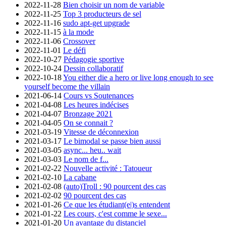
2022-11-28
Bien choisir un nom de variable
2022-11-25
Top 3 producteurs de sel
2022-11-16
sudo apt-get upgrade
2022-11-15
à la mode
2022-11-06
Crossover
2022-11-01
Le défi
2022-10-27
Pédagogie sportive
2022-10-24
Dessin collaboratif
2022-10-18
You either die a hero or live long enough to see
yourself become the villain
2021-06-14
Cours vs Soutenances
2021-04-08
Les heures indécises
2021-04-07
Bronzage 2021
2021-04-05
On se connait ?
2021-03-19
Vitesse de déconnexion
2021-03-17
Le bimodal se passe bien aussi
2021-03-05
async... heu.. wait
2021-03-03
Le nom de f...
2021-02-22
Nouvelle activité : Tatoueur
2021-02-10
La cabane
2021-02-08
(auto)Troll : 90 pourcent des cas
2021-02-02
90 pourcent des cas
2021-01-26
Ce que les étudiant(e|)s entendent
2021-01-22
Les cours, c'est comme le sexe...
2021-01-20
Un avantage du distanciel