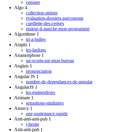
censure
Algo
4
collection-strings
evaluation-dossiers-parcoursup
cueillette-des-cerises
msieur-il-marche-mon-programme
Algorithme
1
tri-a-bulles
Amphi
1
les-lardons
Anamorphose
1
un-worm-sur-mon-bureau
Anglais
1
prononciation
Angular JS
1
nombre-de-dependances-de-angular
AngularJS
1
les-emmerdeurs
Animate
1
sensations-similaires
Annecy
1
une-soutenance-rapide
Anti-anti-anti-pub
1
j-hesite
Anti-anti-pub
1