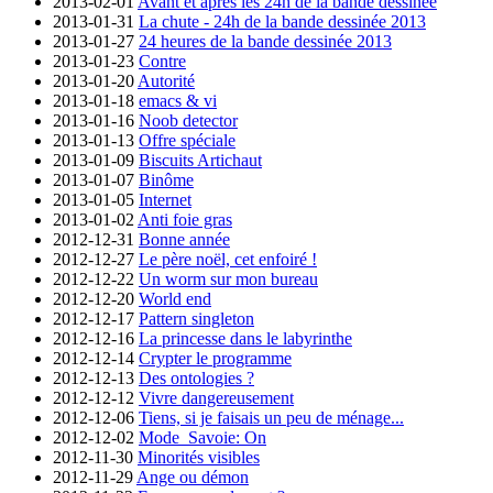
2013-02-01
Avant et après les 24h de la bande dessinée
2013-01-31
La chute - 24h de la bande dessinée 2013
2013-01-27
24 heures de la bande dessinée 2013
2013-01-23
Contre
2013-01-20
Autorité
2013-01-18
emacs & vi
2013-01-16
Noob detector
2013-01-13
Offre spéciale
2013-01-09
Biscuits Artichaut
2013-01-07
Binôme
2013-01-05
Internet
2013-01-02
Anti foie gras
2012-12-31
Bonne année
2012-12-27
Le père noël, cet enfoiré !
2012-12-22
Un worm sur mon bureau
2012-12-20
World end
2012-12-17
Pattern singleton
2012-12-16
La princesse dans le labyrinthe
2012-12-14
Crypter le programme
2012-12-13
Des ontologies ?
2012-12-12
Vivre dangereusement
2012-12-06
Tiens, si je faisais un peu de ménage...
2012-12-02
Mode_Savoie: On
2012-11-30
Minorités visibles
2012-11-29
Ange ou démon