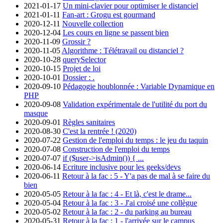
2021-01-17
Un mini-clavier pour optimiser le distanciel
2021-01-11
Fan-art : Grogu est gourmand
2020-12-11
Nouvelle collection
2020-12-04
Les cours en ligne se passent bien
2020-11-09
Grossir ?
2020-11-05
Algorithme : Télétravail ou distanciel ?
2020-10-28
querySelector
2020-10-15
Projet de loi
2020-10-01
Dossier : .
2020-09-10
Pédagogie houblonnée : Variable Dynamique en
PHP
2020-09-08
Validation expérimentale de l'utilité du port du
masque
2020-09-01
Règles sanitaires
2020-08-30
C'est la rentrée ! (2020)
2020-07-22
Gestion de l'emploi du temps : le jeu du taquin
2020-07-08
Construction de l'emploi du temps
2020-07-07
if ($user->isAdmin()) { ...
2020-06-14
Ecriture inclusive pour les geeks/devs
2020-06-11
Retour à la fac : 5 - Y'a pas de mal à se faire du
bien
2020-05-05
Retour à la fac : 4 - Et là, c'est le drame...
2020-05-04
Retour à la fac : 3 - J'ai croisé une collègue
2020-05-02
Retour à la fac : 2 - du parking au bureau
2020-05-31
Retour à la fac : 1 - l'arrivée sur le campus