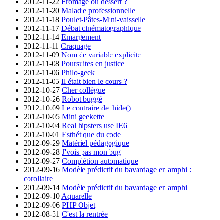
2012-11-22
Fromage ou dessert ?
2012-11-20
Maladie professionnelle
2012-11-18
Poulet-Pâtes-Mini-vaisselle
2012-11-17
Débat cinématographique
2012-11-14
Emargement
2012-11-11
Craquage
2012-11-09
Nom de variable explicite
2012-11-08
Poursuites en justice
2012-11-06
Philo-geek
2012-11-05
Il était bien le cours ?
2012-10-27
Cher collègue
2012-10-26
Robot buggé
2012-10-09
Le contraire de .hide()
2012-10-05
Mini geekette
2012-10-04
Real hipsters use IE6
2012-10-01
Esthétique du code
2012-09-29
Matériel pédagogique
2012-09-28
J'vois pas mon bug
2012-09-27
Complétion automatique
2012-09-16
Modèle prédictif du bavardage en amphi :
corollaire
2012-09-14
Modèle prédictif du bavardage en amphi
2012-09-10
Aquarelle
2012-09-06
PHP Objet
2012-08-31
C'est la rentrée