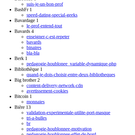
suis-je-un-bon-prof
BashFr
1
speed-dating-special-geeks
Bavardage
1
le-prof-entend-tout
Bavards
4
enseigner-c-est-repeter
bavards
binaires
bla-bla
Berk
1
pedagogie-houblonee_variable-dynamique-php
Bibliothèque
1
quand-je-dois-choisir-entre-deux-bibliotheques
Big brother
2
content-delivery-network-cdn
avertissement-cookies
Bitcoin
1
monnaies
Bière
13
validation-experimentale-utilite-port-masque
tri-a-bulles
br
pedagogie-houblonnee-motivation
pedagogie-houblonnee-effet-de-bord