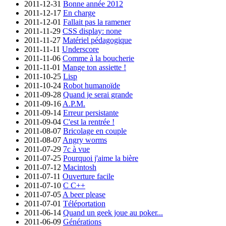
2011-12-31
Bonne année 2012
2011-12-17
En charge
2011-12-01
Fallait pas la ramener
2011-11-29
CSS display: none
2011-11-27
Matériel pédagogique
2011-11-11
Underscore
2011-11-06
Comme à la boucherie
2011-11-01
Mange ton assiette !
2011-10-25
Lisp
2011-10-24
Robot humanoïde
2011-09-28
Quand je serai grande
2011-09-16
A.P.M.
2011-09-14
Erreur persistante
2011-09-04
C'est la rentrée !
2011-08-07
Bricolage en couple
2011-08-07
Angry worms
2011-07-29
7c à vue
2011-07-25
Pourquoi j'aime la bière
2011-07-12
Macintosh
2011-07-11
Ouverture facile
2011-07-10
C C++
2011-07-05
A beer please
2011-07-01
Téléportation
2011-06-14
Quand un geek joue au poker...
2011-06-09
Générations