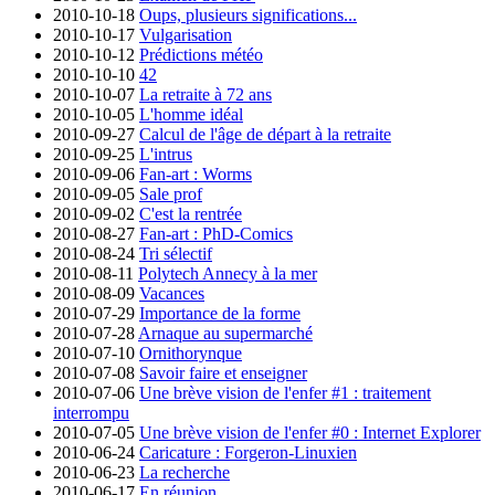
2010-10-18
Oups, plusieurs significations...
2010-10-17
Vulgarisation
2010-10-12
Prédictions météo
2010-10-10
42
2010-10-07
La retraite à 72 ans
2010-10-05
L'homme idéal
2010-09-27
Calcul de l'âge de départ à la retraite
2010-09-25
L'intrus
2010-09-06
Fan-art : Worms
2010-09-05
Sale prof
2010-09-02
C'est la rentrée
2010-08-27
Fan-art : PhD-Comics
2010-08-24
Tri sélectif
2010-08-11
Polytech Annecy à la mer
2010-08-09
Vacances
2010-07-29
Importance de la forme
2010-07-28
Arnaque au supermarché
2010-07-10
Ornithorynque
2010-07-08
Savoir faire et enseigner
2010-07-06
Une brève vision de l'enfer #1 : traitement
interrompu
2010-07-05
Une brève vision de l'enfer #0 : Internet Explorer
2010-06-24
Caricature : Forgeron-Linuxien
2010-06-23
La recherche
2010-06-17
En réunion