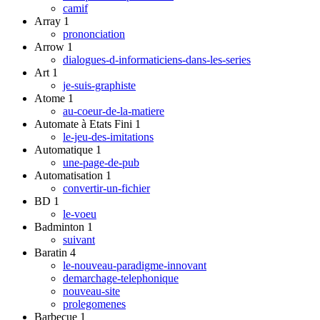
camif
Array
1
prononciation
Arrow
1
dialogues-d-informaticiens-dans-les-series
Art
1
je-suis-graphiste
Atome
1
au-coeur-de-la-matiere
Automate à Etats Fini
1
le-jeu-des-imitations
Automatique
1
une-page-de-pub
Automatisation
1
convertir-un-fichier
BD
1
le-voeu
Badminton
1
suivant
Baratin
4
le-nouveau-paradigme-innovant
demarchage-telephonique
nouveau-site
prolegomenes
Barbecue
1