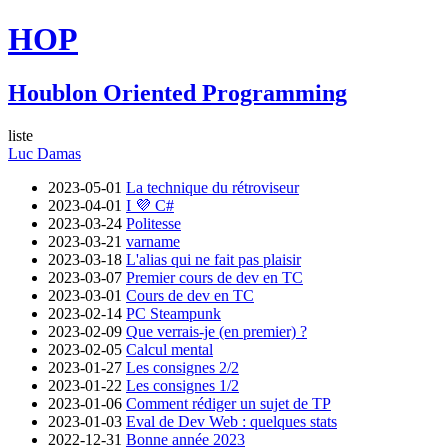
HOP
Houblon Oriented Programming
liste
Luc Damas
2023-05-01
La technique du rétroviseur
2023-04-01
I 💜 C#
2023-03-24
Politesse
2023-03-21
varname
2023-03-18
L'alias qui ne fait pas plaisir
2023-03-07
Premier cours de dev en TC
2023-03-01
Cours de dev en TC
2023-02-14
PC Steampunk
2023-02-09
Que verrais-je (en premier) ?
2023-02-05
Calcul mental
2023-01-27
Les consignes 2/2
2023-01-22
Les consignes 1/2
2023-01-06
Comment rédiger un sujet de TP
2023-01-03
Eval de Dev Web : quelques stats
2022-12-31
Bonne année 2023