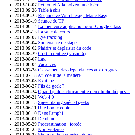
2013-10-07
Python et Ada boivent une bière
2013-09-26
Table à skis
2013-09-25
Responsive Web Design Made Easy
2013-09-19
Séance de TP
2013-09-14
La meilleure application pour Google Glass
2013-09-13
La salle de cours
2013-09-07
Eye-tracking
2013-09-04
Soutenance de stage
2013-09-02
Plaisirs et déplaisirs du code
2013-08-29
C'est la rentrée (saison 6)
2013-08-07
Lag
2013-08-04
Vacances
2013-07-24
Classement des dépendances aux drogues
2013-07-18
Au coeur de la matière
2013-07-08
Extrême
2013-06-27
Fils de geek ?
2013-06-24
Quand je dois choisir entre deux bibliothèques...
2013-06-21
Web 4.0
2013-06-13
Speed dating spécial geeks
2013-06-11
Une bonne copie
2013-06-10
Dans l'amphi
2013-06-01
Deadline
2013-05-29
Procrastination "forcée"
2013-05-25
Non violence
2013-05-24
Signes religieux ostentatoires