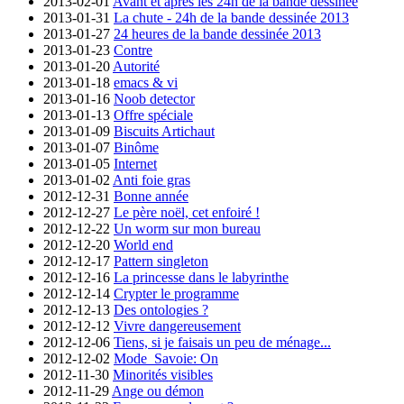
2013-02-01
Avant et après les 24h de la bande dessinée
2013-01-31
La chute - 24h de la bande dessinée 2013
2013-01-27
24 heures de la bande dessinée 2013
2013-01-23
Contre
2013-01-20
Autorité
2013-01-18
emacs & vi
2013-01-16
Noob detector
2013-01-13
Offre spéciale
2013-01-09
Biscuits Artichaut
2013-01-07
Binôme
2013-01-05
Internet
2013-01-02
Anti foie gras
2012-12-31
Bonne année
2012-12-27
Le père noël, cet enfoiré !
2012-12-22
Un worm sur mon bureau
2012-12-20
World end
2012-12-17
Pattern singleton
2012-12-16
La princesse dans le labyrinthe
2012-12-14
Crypter le programme
2012-12-13
Des ontologies ?
2012-12-12
Vivre dangereusement
2012-12-06
Tiens, si je faisais un peu de ménage...
2012-12-02
Mode_Savoie: On
2012-11-30
Minorités visibles
2012-11-29
Ange ou démon