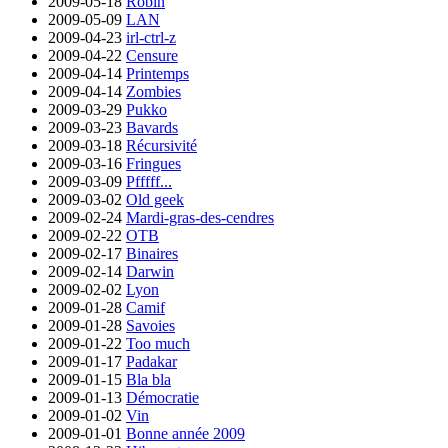
2009-05-18
Robin
2009-05-09
LAN
2009-04-23
irl-ctrl-z
2009-04-22
Censure
2009-04-14
Printemps
2009-04-14
Zombies
2009-03-29
Pukko
2009-03-23
Bavards
2009-03-18
Récursivité
2009-03-16
Fringues
2009-03-09
Pfffff...
2009-03-02
Old geek
2009-02-24
Mardi-gras-des-cendres
2009-02-22
OTB
2009-02-17
Binaires
2009-02-14
Darwin
2009-02-02
Lyon
2009-01-28
Camif
2009-01-28
Savoies
2009-01-22
Too much
2009-01-17
Padakar
2009-01-15
Bla bla
2009-01-13
Démocratie
2009-01-02
Vin
2009-01-01
Bonne année 2009