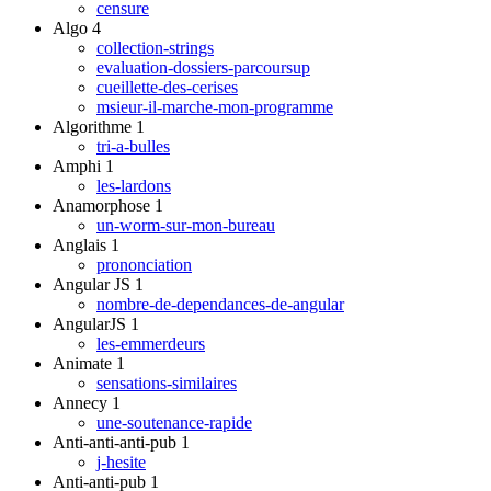
censure
Algo
4
collection-strings
evaluation-dossiers-parcoursup
cueillette-des-cerises
msieur-il-marche-mon-programme
Algorithme
1
tri-a-bulles
Amphi
1
les-lardons
Anamorphose
1
un-worm-sur-mon-bureau
Anglais
1
prononciation
Angular JS
1
nombre-de-dependances-de-angular
AngularJS
1
les-emmerdeurs
Animate
1
sensations-similaires
Annecy
1
une-soutenance-rapide
Anti-anti-anti-pub
1
j-hesite
Anti-anti-pub
1