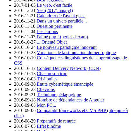
2017-01-05
Le web, c'est facile
2016-12-31
Year(2017).happy()
2016-12-21
Calendrier de l'avent geek
2016-11-21
Dans un univers parallèle...
2016-11-10
Question pertinente
2016-11-04
Les lardons
2016-11-03
J'aime php ! (perles d'exam)
2016-10-27
... Orienté Objet
2016-10-24
Le nouveau paradigme innovant
2016-10-23
Variations de la stimulation du nerf optique
2016-10-19
Conséquences linguistiques de l'apprentissage de
CSS
2016-10-17
Content Delivery Network (CDN)
2016-10-13
Chacun son truc
2016-10-03
Tri à bulles
2016-09-30
Entité cybernétique émancipée
2016-09-23
Chevrons
2016-09-21
Technique pédagogique
2016-09-18
Nombre de dépendances de Angular
2016-09-08
Mon PC...
2016-09-06
Comparatif frameworks et CMS PHP (titre pute à
clics)
2016-08-29
Préparatifs de rentrée
2016-07-05
Effet binôme