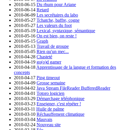
2010-06-15
Du rhum pour Ariane
2010-06-14
Retard
2010-06-09
Les secrétaires du labo
2010-05-27
Tchatche, baffre, cogne
2010-05-27
Les valeurs du foot
2010-05-19
Lexical, syntaxique, sémantique
2010-05-16
On est bien, on reste !
2010-05-15
Graph
2010-05-13
Travail de groupe
2010-05-05
Rien qu'un mec...
2010-04-28
Chasteté
2010-04-19
go(o)d gamer
2010-04-18
Apprentissage de la langue et formation des
concepts
2010-04-17
Ping timeout
2010-04-09
Grosse semaine
2010-04-02
Java Stream FileReader BufferedReader
2010-04-01
Totoro logicien
2010-03-29
Démarchage téléphonique
2010-03-23
Enseigner, c'est répéter !
2010-03-11
Huile de palme
2010-03-10
Réchauffement climatique
2010-03-04
Mauvais
2010-02-24
Nouveau site
2010-02-18
Fée