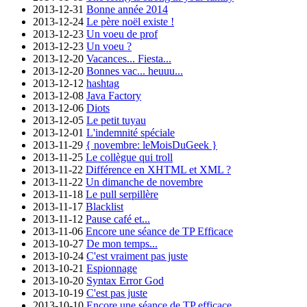
2013-12-31
Bonne année 2014
2013-12-24
Le père noël existe !
2013-12-23
Un voeu de prof
2013-12-23
Un voeu ?
2013-12-20
Vacances... Fiesta...
2013-12-20
Bonnes vac... heuuu...
2013-12-12
hashtag
2013-12-08
Java Factory
2013-12-06
Diots
2013-12-05
Le petit tuyau
2013-12-01
L'indemnité spéciale
2013-11-29
{ novembre: leMoisDuGeek }
2013-11-25
Le collègue qui troll
2013-11-22
Différence en XHTML et XML ?
2013-11-22
Un dimanche de novembre
2013-11-18
Le pull serpillère
2013-11-17
Blacklist
2013-11-12
Pause café et...
2013-11-06
Encore une séance de TP Efficace
2013-10-27
De mon temps...
2013-10-24
C'est vraiment pas juste
2013-10-21
Espionnage
2013-10-20
Syntax Error God
2013-10-19
C'est pas juste
2013-10-10
Encore une séance de TP efficace