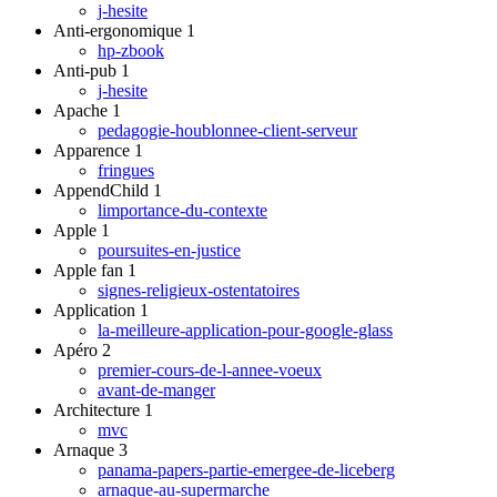
j-hesite
Anti-ergonomique
1
hp-zbook
Anti-pub
1
j-hesite
Apache
1
pedagogie-houblonnee-client-serveur
Apparence
1
fringues
AppendChild
1
limportance-du-contexte
Apple
1
poursuites-en-justice
Apple fan
1
signes-religieux-ostentatoires
Application
1
la-meilleure-application-pour-google-glass
Apéro
2
premier-cours-de-l-annee-voeux
avant-de-manger
Architecture
1
mvc
Arnaque
3
panama-papers-partie-emergee-de-liceberg
arnaque-au-supermarche