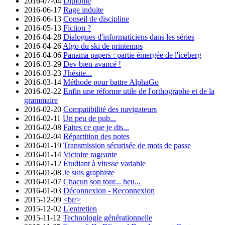
2016-07-04
Diplômé
2016-06-17
Rage induite
2016-06-13
Conseil de discipline
2016-05-13
Fiction ?
2016-04-28
Dialogues d'informaticiens dans les séries
2016-04-26
Algo du ski de printemps
2016-04-06
Panama papers : partie émergée de l'iceberg
2016-03-29
Dev bien avancé !
2016-03-23
J'hésite...
2016-03-14
Méthode pour battre AlphaGo
2016-02-22
Enfin une réforme utile de l'orthographe et de la
grammaire
2016-02-20
Compatibilité des navigateurs
2016-02-11
Un peu de pub...
2016-02-08
Faites ce que je dis...
2016-02-04
Répartition des notes
2016-01-19
Transmission sécurisée de mots de passe
2016-01-14
Victoire rageante
2016-01-12
Étudiant à vitesse variable
2016-01-08
Je suis graphiste
2016-01-07
Chacun son tour... heu...
2016-01-03
Déconnexion - Reconnexion
2015-12-09
<br/>
2015-12-02
L'entretien
2015-11-12
Technologie générationnelle