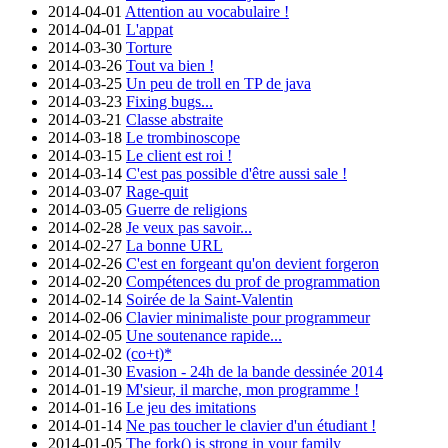
2014-04-01
Attention au vocabulaire !
2014-04-01
L'appat
2014-03-30
Torture
2014-03-26
Tout va bien !
2014-03-25
Un peu de troll en TP de java
2014-03-23
Fixing bugs...
2014-03-21
Classe abstraite
2014-03-18
Le trombinoscope
2014-03-15
Le client est roi !
2014-03-14
C'est pas possible d'être aussi sale !
2014-03-07
Rage-quit
2014-03-05
Guerre de religions
2014-02-28
Je veux pas savoir...
2014-02-27
La bonne URL
2014-02-26
C'est en forgeant qu'on devient forgeron
2014-02-20
Compétences du prof de programmation
2014-02-14
Soirée de la Saint-Valentin
2014-02-06
Clavier minimaliste pour programmeur
2014-02-05
Une soutenance rapide...
2014-02-02
(co+t)*
2014-01-30
Evasion - 24h de la bande dessinée 2014
2014-01-19
M'sieur, il marche, mon programme !
2014-01-16
Le jeu des imitations
2014-01-14
Ne pas toucher le clavier d'un étudiant !
2014-01-05
The fork() is strong in your family