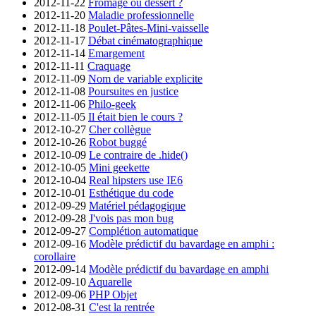
2012-11-22
Fromage ou dessert ?
2012-11-20
Maladie professionnelle
2012-11-18
Poulet-Pâtes-Mini-vaisselle
2012-11-17
Débat cinématographique
2012-11-14
Emargement
2012-11-11
Craquage
2012-11-09
Nom de variable explicite
2012-11-08
Poursuites en justice
2012-11-06
Philo-geek
2012-11-05
Il était bien le cours ?
2012-10-27
Cher collègue
2012-10-26
Robot buggé
2012-10-09
Le contraire de .hide()
2012-10-05
Mini geekette
2012-10-04
Real hipsters use IE6
2012-10-01
Esthétique du code
2012-09-29
Matériel pédagogique
2012-09-28
J'vois pas mon bug
2012-09-27
Complétion automatique
2012-09-16
Modèle prédictif du bavardage en amphi :
corollaire
2012-09-14
Modèle prédictif du bavardage en amphi
2012-09-10
Aquarelle
2012-09-06
PHP Objet
2012-08-31
C'est la rentrée