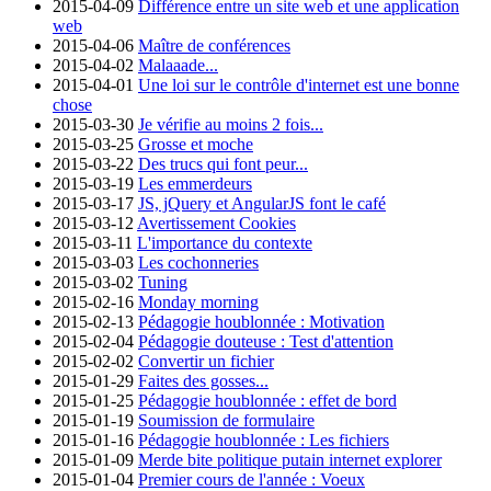
2015-04-09
Différence entre un site web et une application
web
2015-04-06
Maître de conférences
2015-04-02
Malaaade...
2015-04-01
Une loi sur le contrôle d'internet est une bonne
chose
2015-03-30
Je vérifie au moins 2 fois...
2015-03-25
Grosse et moche
2015-03-22
Des trucs qui font peur...
2015-03-19
Les emmerdeurs
2015-03-17
JS, jQuery et AngularJS font le café
2015-03-12
Avertissement Cookies
2015-03-11
L'importance du contexte
2015-03-03
Les cochonneries
2015-03-02
Tuning
2015-02-16
Monday morning
2015-02-13
Pédagogie houblonnée : Motivation
2015-02-04
Pédagogie douteuse : Test d'attention
2015-02-02
Convertir un fichier
2015-01-29
Faites des gosses...
2015-01-25
Pédagogie houblonnée : effet de bord
2015-01-19
Soumission de formulaire
2015-01-16
Pédagogie houblonnée : Les fichiers
2015-01-09
Merde bite politique putain internet explorer
2015-01-04
Premier cours de l'année : Voeux