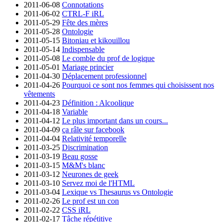
2011-06-08
Connotations
2011-06-02
CTRL-F iRL
2011-05-29
Fête des mères
2011-05-28
Ontologie
2011-05-15
Bitoniau et kikouillou
2011-05-14
Indispensable
2011-05-08
Le comble du prof de logique
2011-05-01
Mariage princier
2011-04-30
Déplacement professionnel
2011-04-26
Pourquoi ce sont nos femmes qui choisissent nos
vêtements
2011-04-23
Définition : Alcoolique
2011-04-18
Variable
2011-04-12
Le plus important dans un cours...
2011-04-09
ça râle sur facebook
2011-04-04
Relativité temporelle
2011-03-25
Discrimination
2011-03-19
Beau gosse
2011-03-15
M&M's blanc
2011-03-12
Neurones de geek
2011-03-10
Servez moi de l'HTML
2011-03-04
Lexique vs Thesaurus vs Ontologie
2011-02-26
Le prof est un con
2011-02-22
CSS iRL
2011-02-17
Tâche répétitive