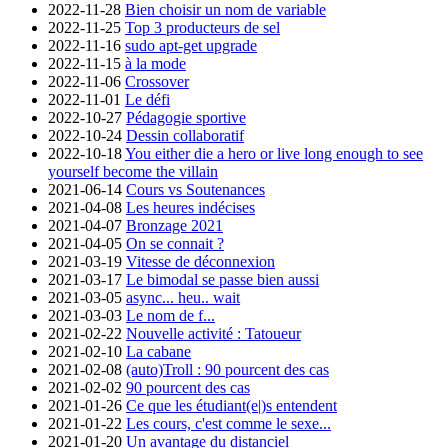
2022-11-28
Bien choisir un nom de variable
2022-11-25
Top 3 producteurs de sel
2022-11-16
sudo apt-get upgrade
2022-11-15
à la mode
2022-11-06
Crossover
2022-11-01
Le défi
2022-10-27
Pédagogie sportive
2022-10-24
Dessin collaboratif
2022-10-18
You either die a hero or live long enough to see
yourself become the villain
2021-06-14
Cours vs Soutenances
2021-04-08
Les heures indécises
2021-04-07
Bronzage 2021
2021-04-05
On se connait ?
2021-03-19
Vitesse de déconnexion
2021-03-17
Le bimodal se passe bien aussi
2021-03-05
async... heu.. wait
2021-03-03
Le nom de f...
2021-02-22
Nouvelle activité : Tatoueur
2021-02-10
La cabane
2021-02-08
(auto)Troll : 90 pourcent des cas
2021-02-02
90 pourcent des cas
2021-01-26
Ce que les étudiant(e|)s entendent
2021-01-22
Les cours, c'est comme le sexe...
2021-01-20
Un avantage du distanciel