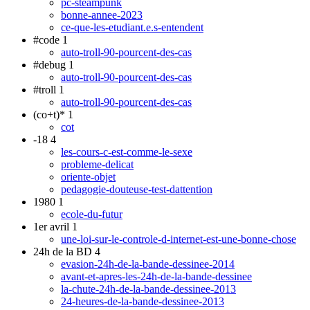
pc-steampunk
bonne-annee-2023
ce-que-les-etudiant.e.s-entendent
#code
1
auto-troll-90-pourcent-des-cas
#debug
1
auto-troll-90-pourcent-des-cas
#troll
1
auto-troll-90-pourcent-des-cas
(co+t)*
1
cot
-18
4
les-cours-c-est-comme-le-sexe
probleme-delicat
oriente-objet
pedagogie-douteuse-test-dattention
1980
1
ecole-du-futur
1er avril
1
une-loi-sur-le-controle-d-internet-est-une-bonne-chose
24h de la BD
4
evasion-24h-de-la-bande-dessinee-2014
avant-et-apres-les-24h-de-la-bande-dessinee
la-chute-24h-de-la-bande-dessinee-2013
24-heures-de-la-bande-dessinee-2013