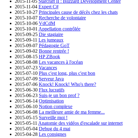
2015-11-05
Starcraft II : Blizzard Development Center
2015-11-04
Expert C#
2015-10-27
Principales cause de décès chez les chats
2015-10-07
Recherche de volontaire
2015-10-06
VdCdM
2015-10-01
Appellation contrôlée
2015-09-25
Die stagiaire
2015-09-11
Les jumeaux
2015-09-07
Pédagogie GoT
2015-09-02
Bonne rentrée !
2015-08-15
HP ZBook
2015-08-08
Les vacances à l'océan
2015-07-23
Vacances
2015-07-10
Plus c'est long, plus c'est bon
2015-07-09
Serveur Java
2015-07-06
Knock! Knock! Who's there?
2015-06-30
Flux lucratifs
2015-06-23
Suis-je un bon prof ?
2015-06-14
Optimisation
2015-06-10
Notion complexe
2015-06-08
La meilleure amie de ma femme...
2015-05-15
Surveille moi !
2015-05-11
Anatomie des vidéos d'escalade sur internet
2015-05-04
Debug du 4 mai
2015-04-28
Les consignes