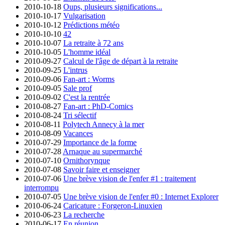
2010-10-18
Oups, plusieurs significations...
2010-10-17
Vulgarisation
2010-10-12
Prédictions météo
2010-10-10
42
2010-10-07
La retraite à 72 ans
2010-10-05
L'homme idéal
2010-09-27
Calcul de l'âge de départ à la retraite
2010-09-25
L'intrus
2010-09-06
Fan-art : Worms
2010-09-05
Sale prof
2010-09-02
C'est la rentrée
2010-08-27
Fan-art : PhD-Comics
2010-08-24
Tri sélectif
2010-08-11
Polytech Annecy à la mer
2010-08-09
Vacances
2010-07-29
Importance de la forme
2010-07-28
Arnaque au supermarché
2010-07-10
Ornithorynque
2010-07-08
Savoir faire et enseigner
2010-07-06
Une brève vision de l'enfer #1 : traitement
interrompu
2010-07-05
Une brève vision de l'enfer #0 : Internet Explorer
2010-06-24
Caricature : Forgeron-Linuxien
2010-06-23
La recherche
2010-06-17
En réunion