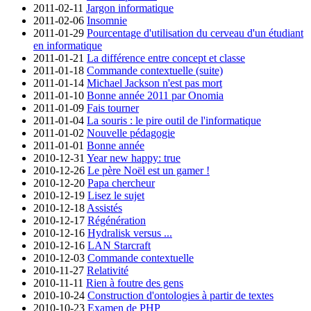
2011-02-11
Jargon informatique
2011-02-06
Insomnie
2011-01-29
Pourcentage d'utilisation du cerveau d'un étudiant
en informatique
2011-01-21
La différence entre concept et classe
2011-01-18
Commande contextuelle (suite)
2011-01-14
Michael Jackson n'est pas mort
2011-01-10
Bonne année 2011 par Onomia
2011-01-09
Fais tourner
2011-01-04
La souris : le pire outil de l'informatique
2011-01-02
Nouvelle pédagogie
2011-01-01
Bonne année
2010-12-31
Year new happy: true
2010-12-26
Le père Noël est un gamer !
2010-12-20
Papa chercheur
2010-12-19
Lisez le sujet
2010-12-18
Assistés
2010-12-17
Régénération
2010-12-16
Hydralisk versus ...
2010-12-16
LAN Starcraft
2010-12-03
Commande contextuelle
2010-11-27
Relativité
2010-11-11
Rien à foutre des gens
2010-10-24
Construction d'ontologies à partir de textes
2010-10-23
Examen de PHP