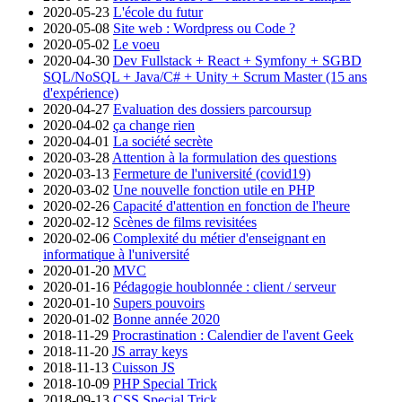
2020-05-23
L'école du futur
2020-05-08
Site web : Wordpress ou Code ?
2020-05-02
Le voeu
2020-04-30
Dev Fullstack + React + Symfony + SGBD
SQL/NoSQL + Java/C# + Unity + Scrum Master (15 ans
d'expérience)
2020-04-27
Evaluation des dossiers parcoursup
2020-04-02
ça change rien
2020-04-01
La société secrète
2020-03-28
Attention à la formulation des questions
2020-03-13
Fermeture de l'université (covid19)
2020-03-02
Une nouvelle fonction utile en PHP
2020-02-26
Capacité d'attention en fonction de l'heure
2020-02-12
Scènes de films revisitées
2020-02-06
Complexité du métier d'enseignant en
informatique à l'université
2020-01-20
MVC
2020-01-16
Pédagogie houblonnée : client / serveur
2020-01-10
Supers pouvoirs
2020-01-02
Bonne année 2020
2018-11-29
Procrastination : Calendier de l'avent Geek
2018-11-20
JS array keys
2018-11-13
Cuisson JS
2018-10-09
PHP Special Trick
2018-09-13
CSS Special Trick