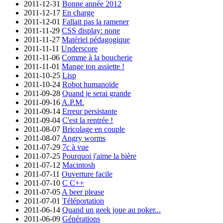
2011-12-31
Bonne année 2012
2011-12-17
En charge
2011-12-01
Fallait pas la ramener
2011-11-29
CSS display: none
2011-11-27
Matériel pédagogique
2011-11-11
Underscore
2011-11-06
Comme à la boucherie
2011-11-01
Mange ton assiette !
2011-10-25
Lisp
2011-10-24
Robot humanoïde
2011-09-28
Quand je serai grande
2011-09-16
A.P.M.
2011-09-14
Erreur persistante
2011-09-04
C'est la rentrée !
2011-08-07
Bricolage en couple
2011-08-07
Angry worms
2011-07-29
7c à vue
2011-07-25
Pourquoi j'aime la bière
2011-07-12
Macintosh
2011-07-11
Ouverture facile
2011-07-10
C C++
2011-07-05
A beer please
2011-07-01
Téléportation
2011-06-14
Quand un geek joue au poker...
2011-06-09
Générations