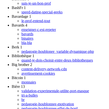
suis-je-un-bon-prof
BashFr
1
speed-dating-special-geeks
Bavardage
1
le-prof-entend-tout
Bavards
4
enseigner-c-est-repeter
bavards
binaires
bla-bla
Berk
1
pedagogie-houblonee_variable-dynamique-php
Bibliothèque
1
quand-je-dois-choisir-entre-deux-bibliotheques
Big brother
2
content-delivery-network-cdn
avertissement-cookies
Bitcoin
1
monnaies
Bière
13
validation-experimentale-utilite-port-masque
tri-a-bulles
br
pedagogie-houblonnee-motivation
pedagogie-houblonnee-effet-de-bord