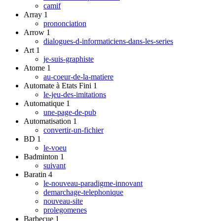
camif
Array
1
prononciation
Arrow
1
dialogues-d-informaticiens-dans-les-series
Art
1
je-suis-graphiste
Atome
1
au-coeur-de-la-matiere
Automate à Etats Fini
1
le-jeu-des-imitations
Automatique
1
une-page-de-pub
Automatisation
1
convertir-un-fichier
BD
1
le-voeu
Badminton
1
suivant
Baratin
4
le-nouveau-paradigme-innovant
demarchage-telephonique
nouveau-site
prolegomenes
Barbecue
1