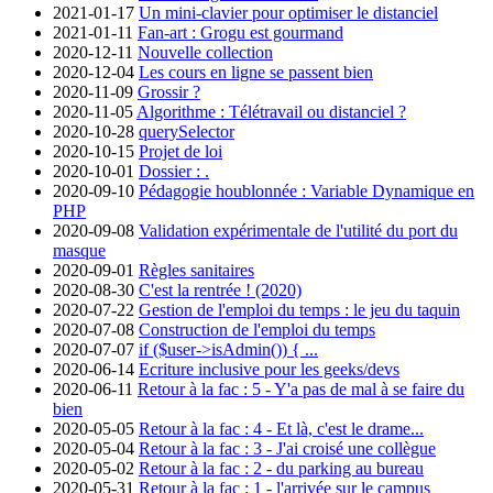
2021-01-17
Un mini-clavier pour optimiser le distanciel
2021-01-11
Fan-art : Grogu est gourmand
2020-12-11
Nouvelle collection
2020-12-04
Les cours en ligne se passent bien
2020-11-09
Grossir ?
2020-11-05
Algorithme : Télétravail ou distanciel ?
2020-10-28
querySelector
2020-10-15
Projet de loi
2020-10-01
Dossier : .
2020-09-10
Pédagogie houblonnée : Variable Dynamique en
PHP
2020-09-08
Validation expérimentale de l'utilité du port du
masque
2020-09-01
Règles sanitaires
2020-08-30
C'est la rentrée ! (2020)
2020-07-22
Gestion de l'emploi du temps : le jeu du taquin
2020-07-08
Construction de l'emploi du temps
2020-07-07
if ($user->isAdmin()) { ...
2020-06-14
Ecriture inclusive pour les geeks/devs
2020-06-11
Retour à la fac : 5 - Y'a pas de mal à se faire du
bien
2020-05-05
Retour à la fac : 4 - Et là, c'est le drame...
2020-05-04
Retour à la fac : 3 - J'ai croisé une collègue
2020-05-02
Retour à la fac : 2 - du parking au bureau
2020-05-31
Retour à la fac : 1 - l'arrivée sur le campus