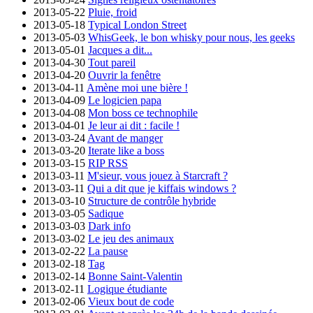
2013-05-22
Pluie, froid
2013-05-18
Typical London Street
2013-05-03
WhisGeek, le bon whisky pour nous, les geeks
2013-05-01
Jacques a dit...
2013-04-30
Tout pareil
2013-04-20
Ouvrir la fenêtre
2013-04-11
Amène moi une bière !
2013-04-09
Le logicien papa
2013-04-08
Mon boss ce technophile
2013-04-01
Je leur ai dit : facile !
2013-03-24
Avant de manger
2013-03-20
Iterate like a boss
2013-03-15
RIP RSS
2013-03-11
M'sieur, vous jouez à Starcraft ?
2013-03-11
Qui a dit que je kiffais windows ?
2013-03-10
Structure de contrôle hybride
2013-03-05
Sadique
2013-03-03
Dark info
2013-03-02
Le jeu des animaux
2013-02-22
La pause
2013-02-18
Tag
2013-02-14
Bonne Saint-Valentin
2013-02-11
Logique étudiante
2013-02-06
Vieux bout de code