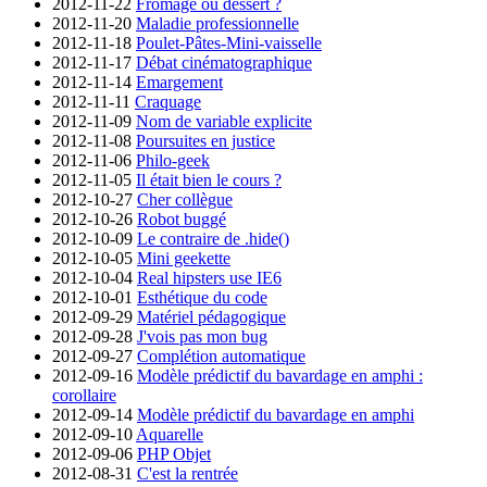
2012-11-22
Fromage ou dessert ?
2012-11-20
Maladie professionnelle
2012-11-18
Poulet-Pâtes-Mini-vaisselle
2012-11-17
Débat cinématographique
2012-11-14
Emargement
2012-11-11
Craquage
2012-11-09
Nom de variable explicite
2012-11-08
Poursuites en justice
2012-11-06
Philo-geek
2012-11-05
Il était bien le cours ?
2012-10-27
Cher collègue
2012-10-26
Robot buggé
2012-10-09
Le contraire de .hide()
2012-10-05
Mini geekette
2012-10-04
Real hipsters use IE6
2012-10-01
Esthétique du code
2012-09-29
Matériel pédagogique
2012-09-28
J'vois pas mon bug
2012-09-27
Complétion automatique
2012-09-16
Modèle prédictif du bavardage en amphi :
corollaire
2012-09-14
Modèle prédictif du bavardage en amphi
2012-09-10
Aquarelle
2012-09-06
PHP Objet
2012-08-31
C'est la rentrée