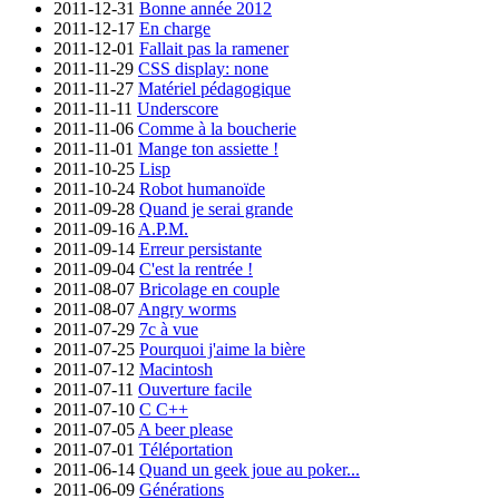
2011-12-31
Bonne année 2012
2011-12-17
En charge
2011-12-01
Fallait pas la ramener
2011-11-29
CSS display: none
2011-11-27
Matériel pédagogique
2011-11-11
Underscore
2011-11-06
Comme à la boucherie
2011-11-01
Mange ton assiette !
2011-10-25
Lisp
2011-10-24
Robot humanoïde
2011-09-28
Quand je serai grande
2011-09-16
A.P.M.
2011-09-14
Erreur persistante
2011-09-04
C'est la rentrée !
2011-08-07
Bricolage en couple
2011-08-07
Angry worms
2011-07-29
7c à vue
2011-07-25
Pourquoi j'aime la bière
2011-07-12
Macintosh
2011-07-11
Ouverture facile
2011-07-10
C C++
2011-07-05
A beer please
2011-07-01
Téléportation
2011-06-14
Quand un geek joue au poker...
2011-06-09
Générations