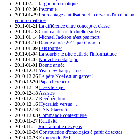
2011-02-11
Jargon informatique
2011-02-06
Insomnie
2011-01-29
Pourcentage d'utilisation du cerveau d'un étudiant
en informatique
2011-01-21
La différence entre concept et classe
2011-01-18
Commande contextuelle (suite)
2011-01-14
Michael Jackson n'est pas mort
2011-01-10
Bonne année 2011 par Onomia
2011-01-09
Fais tourner
2011-01-04
La souris : le pire outil de l'informatique
2011-01-02
Nouvelle pédagogie
2011-01-01
Bonne année
2010-12-31
Year new happy: true
2010-12-26
Le père Noël est un gamer !
2010-12-20
Papa chercheur
2010-12-19
Lisez le sujet
2010-12-18
Assistés
2010-12-17
Régénération
2010-12-16
Hydralisk versus ...
2010-12-16
LAN Starcraft
2010-12-03
Commande contextuelle
2010-11-27
Relativité
2010-11-11
Rien à foutre des gens
2010-10-24
Construction d'ontologies à partir de textes
2010-10-23
Examen de PHP