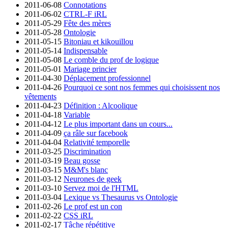
2011-06-08
Connotations
2011-06-02
CTRL-F iRL
2011-05-29
Fête des mères
2011-05-28
Ontologie
2011-05-15
Bitoniau et kikouillou
2011-05-14
Indispensable
2011-05-08
Le comble du prof de logique
2011-05-01
Mariage princier
2011-04-30
Déplacement professionnel
2011-04-26
Pourquoi ce sont nos femmes qui choisissent nos
vêtements
2011-04-23
Définition : Alcoolique
2011-04-18
Variable
2011-04-12
Le plus important dans un cours...
2011-04-09
ça râle sur facebook
2011-04-04
Relativité temporelle
2011-03-25
Discrimination
2011-03-19
Beau gosse
2011-03-15
M&M's blanc
2011-03-12
Neurones de geek
2011-03-10
Servez moi de l'HTML
2011-03-04
Lexique vs Thesaurus vs Ontologie
2011-02-26
Le prof est un con
2011-02-22
CSS iRL
2011-02-17
Tâche répétitive