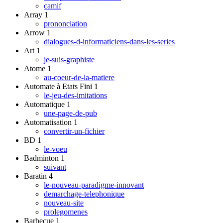
camif
Array
1
prononciation
Arrow
1
dialogues-d-informaticiens-dans-les-series
Art
1
je-suis-graphiste
Atome
1
au-coeur-de-la-matiere
Automate à Etats Fini
1
le-jeu-des-imitations
Automatique
1
une-page-de-pub
Automatisation
1
convertir-un-fichier
BD
1
le-voeu
Badminton
1
suivant
Baratin
4
le-nouveau-paradigme-innovant
demarchage-telephonique
nouveau-site
prolegomenes
Barbecue
1