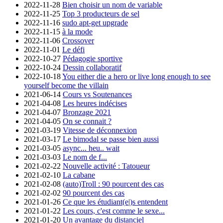
2022-11-28
Bien choisir un nom de variable
2022-11-25
Top 3 producteurs de sel
2022-11-16
sudo apt-get upgrade
2022-11-15
à la mode
2022-11-06
Crossover
2022-11-01
Le défi
2022-10-27
Pédagogie sportive
2022-10-24
Dessin collaboratif
2022-10-18
You either die a hero or live long enough to see
yourself become the villain
2021-06-14
Cours vs Soutenances
2021-04-08
Les heures indécises
2021-04-07
Bronzage 2021
2021-04-05
On se connait ?
2021-03-19
Vitesse de déconnexion
2021-03-17
Le bimodal se passe bien aussi
2021-03-05
async... heu.. wait
2021-03-03
Le nom de f...
2021-02-22
Nouvelle activité : Tatoueur
2021-02-10
La cabane
2021-02-08
(auto)Troll : 90 pourcent des cas
2021-02-02
90 pourcent des cas
2021-01-26
Ce que les étudiant(e|)s entendent
2021-01-22
Les cours, c'est comme le sexe...
2021-01-20
Un avantage du distanciel