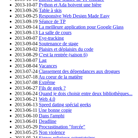
2013-10-07
Python et Ada boivent une bière
2013-09-26
Table à skis
2013-09-25
Responsive Web Design Made Easy
2013-09-19
Séance de TP
2013-09-14
La meilleure application pour Google Glass
2013-09-13
La salle de cours
2013-09-07
Eye-tracking
2013-09-04
Soutenance de stage
2013-09-02
Plaisirs et déplaisirs du code
2013-08-29
C'est la rentrée (saison 6)
2013-08-07
Lag
2013-08-04
Vacances
2013-07-24
Classement des dépendances aux drogues
2013-07-18
Au coeur de la matière
2013-07-08
Extrême
2013-06-27
Fils de geek ?
2013-06-24
Quand je dois choisir entre deux bibliothèques...
2013-06-21
Web 4.0
2013-06-13
Speed dating spécial geeks
2013-06-11
Une bonne copie
2013-06-10
Dans l'amphi
2013-06-01
Deadline
2013-05-29
Procrastination "forcée"
2013-05-25
Non violence
2013-05-24
Signes religieux ostentatoires