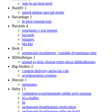
suis-je-un-bon-prof
BashFr
1
speed-dating-special-geeks
Bavardage
1
le-prof-entend-tout
Bavards
4
enseigner-c-est-repeter
bavards
binaires
bla-bla
Berk
1
pedagogie-houblonee_variable-dynamique-php
Bibliothèque
1
quand-je-dois-choisir-entre-deux-bibliotheques
Big brother
2
content-delivery-network-cdn
avertissement-cookies
Bitcoin
1
monnaies
Bière
13
validation-experimentale-utilite-port-masque
tri-a-bulles
br
pedagogie-houblonnee-motivation
pedagogie-houblonnee-effet-de-bord