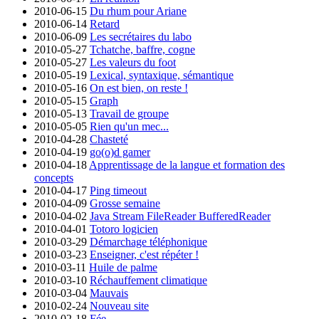
2010-06-15
Du rhum pour Ariane
2010-06-14
Retard
2010-06-09
Les secrétaires du labo
2010-05-27
Tchatche, baffre, cogne
2010-05-27
Les valeurs du foot
2010-05-19
Lexical, syntaxique, sémantique
2010-05-16
On est bien, on reste !
2010-05-15
Graph
2010-05-13
Travail de groupe
2010-05-05
Rien qu'un mec...
2010-04-28
Chasteté
2010-04-19
go(o)d gamer
2010-04-18
Apprentissage de la langue et formation des
concepts
2010-04-17
Ping timeout
2010-04-09
Grosse semaine
2010-04-02
Java Stream FileReader BufferedReader
2010-04-01
Totoro logicien
2010-03-29
Démarchage téléphonique
2010-03-23
Enseigner, c'est répéter !
2010-03-11
Huile de palme
2010-03-10
Réchauffement climatique
2010-03-04
Mauvais
2010-02-24
Nouveau site
2010-02-18
Fée