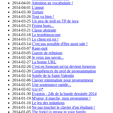
2014-04-01
Attention au vocabulaire !
2014-04-01
L'appat
2014-03-30
Torture
2014-03-26
Tout va bien !
2014-03-25
Un peu de troll en TP de java
2014-03-23
Fixing bugs...
2014-03-21
Classe abstraite
2014-03-18
Le trombinoscope
2014-03-15
Le client est roi !
2014-03-14
C'est pas possible d'être aussi sale !
2014-03-07
Rage-quit
2014-03-05
Guerre de religions
2014-02-28
Je veux pas savoir...
2014-02-27
La bonne URL
2014-02-26
C'est en forgeant qu'on devient forgeron
2014-02-20
Compétences du prof de programmation
2014-02-14
Soirée de la Saint-Valentin
2014-02-06
Clavier minimaliste pour programmeur
2014-02-05
Une soutenance rapide...
2014-02-02
(co+t)*
2014-01-30
Evasion - 24h de la bande dessinée 2014
2014-01-19
M'sieur, il marche, mon programme !
2014-01-16
Le jeu des imitations
2014-01-14
Ne pas toucher le clavier d'un étudiant !
2014-01-05
The fork() is strong in your family