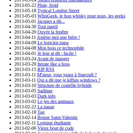
2013-05-22
Pluie, froid
2013-05-18
Typical London Street
2013-05-03
WhisGeek, le bon whisky pour nous, les geeks
2013-05-01
Jacques a dit...
2013-04-30
Tout pareil
2013-04-20
Ouvrir la fenêtre
2013-04-11
Amène moi une bière !
2013-04-09
Le logicien papa
2013-04-08
Mon boss ce technophile
2013-04-01
Je leur ai dit : facile !
2013-03-24
Avant de manger
2013-03-20
Iterate like a boss
2013-03-15
RIP RSS
2013-03-11
M'sieur, vous jouez à Starcraft ?
2013-03-11
Qui a dit que je kiffais windows ?
2013-03-10
Structure de contrôle hybride
2013-03-05
Sadique
2013-03-03
Dark info
2013-03-02
Le jeu des animaux
2013-02-22
La pause
2013-02-18
Tag
2013-02-14
Bonne Saint-Valentin
2013-02-11
Logique étudiante
2013-02-06
Vieux bout de code