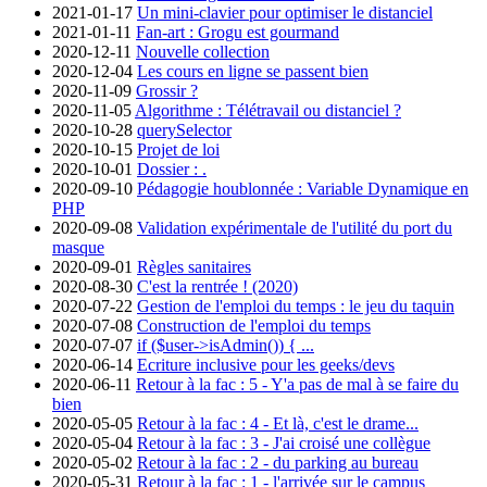
2021-01-17
Un mini-clavier pour optimiser le distanciel
2021-01-11
Fan-art : Grogu est gourmand
2020-12-11
Nouvelle collection
2020-12-04
Les cours en ligne se passent bien
2020-11-09
Grossir ?
2020-11-05
Algorithme : Télétravail ou distanciel ?
2020-10-28
querySelector
2020-10-15
Projet de loi
2020-10-01
Dossier : .
2020-09-10
Pédagogie houblonnée : Variable Dynamique en
PHP
2020-09-08
Validation expérimentale de l'utilité du port du
masque
2020-09-01
Règles sanitaires
2020-08-30
C'est la rentrée ! (2020)
2020-07-22
Gestion de l'emploi du temps : le jeu du taquin
2020-07-08
Construction de l'emploi du temps
2020-07-07
if ($user->isAdmin()) { ...
2020-06-14
Ecriture inclusive pour les geeks/devs
2020-06-11
Retour à la fac : 5 - Y'a pas de mal à se faire du
bien
2020-05-05
Retour à la fac : 4 - Et là, c'est le drame...
2020-05-04
Retour à la fac : 3 - J'ai croisé une collègue
2020-05-02
Retour à la fac : 2 - du parking au bureau
2020-05-31
Retour à la fac : 1 - l'arrivée sur le campus