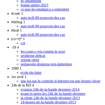
pc-steampunk
bonne-annee-2023
ce-que-les-etudiant.e.s-entendent
#code
1
auto-troll-90-pourcent-des-cas
#debug
1
auto-troll-90-pourcent-des-cas
#troll
1
auto-troll-90-pourcent-des-cas
(co+t)*
1
cot
-18
4
les-cours-c-est-comme-le-sexe
probleme-delicat
oriente-objet
pedagogie-douteuse-test-dattention
1980
1
ecole-du-futur
1er avril
1
une-loi-sur-le-controle-d-internet-est-une-bonne-chose
24h de la BD
4
evasion-24h-de-la-bande-dessinee-2014
avant-et-apres-les-24h-de-la-bande-dessinee
la-chute-24h-de-la-bande-dessinee-2013
24-heures-de-la-bande-dessinee-2013