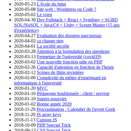
2020-05-23
L'école du futur
2020-05-08
Site web : Wordpress ou Code ?
2020-05-02
Le voeu
2020-04-30
Dev Fullstack + React + Symfony + SGBD
SQL/NoSQL + Java/C# + Unity + Scrum Master (15 ans
d'expérience)
2020-04-27
Evaluation des dossiers parcoursup
2020-04-02
ça change rien
2020-04-01
La société secrète
2020-03-28
Attention à la formulation des questions
2020-03-13
Fermeture de l'université (covid19)
2020-03-02
Une nouvelle fonction utile en PHP
2020-02-26
Capacité d'attention en fonction de l'heure
2020-02-12
Scènes de films revisitées
2020-02-06
Complexité du métier d'enseignant en
informatique à l'université
2020-01-20
MVC
2020-01-16
Pédagogie houblonnée : client / serveur
2020-01-10
Supers pouvoirs
2020-01-02
Bonne année 2020
2018-11-29
Procrastination : Calendier de l'avent Geek
2018-11-20
JS array keys
2018-11-13
Cuisson JS
2018-10-09
PHP Special Trick
2018-09-13
CSS Special Trick