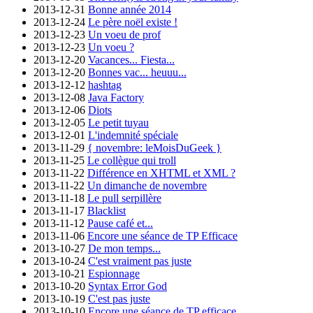
2013-12-31
Bonne année 2014
2013-12-24
Le père noël existe !
2013-12-23
Un voeu de prof
2013-12-23
Un voeu ?
2013-12-20
Vacances... Fiesta...
2013-12-20
Bonnes vac... heuuu...
2013-12-12
hashtag
2013-12-08
Java Factory
2013-12-06
Diots
2013-12-05
Le petit tuyau
2013-12-01
L'indemnité spéciale
2013-11-29
{ novembre: leMoisDuGeek }
2013-11-25
Le collègue qui troll
2013-11-22
Différence en XHTML et XML ?
2013-11-22
Un dimanche de novembre
2013-11-18
Le pull serpillère
2013-11-17
Blacklist
2013-11-12
Pause café et...
2013-11-06
Encore une séance de TP Efficace
2013-10-27
De mon temps...
2013-10-24
C'est vraiment pas juste
2013-10-21
Espionnage
2013-10-20
Syntax Error God
2013-10-19
C'est pas juste
2013-10-10
Encore une séance de TP efficace