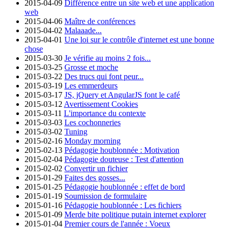
2015-04-09
Différence entre un site web et une application
web
2015-04-06
Maître de conférences
2015-04-02
Malaaade...
2015-04-01
Une loi sur le contrôle d'internet est une bonne
chose
2015-03-30
Je vérifie au moins 2 fois...
2015-03-25
Grosse et moche
2015-03-22
Des trucs qui font peur...
2015-03-19
Les emmerdeurs
2015-03-17
JS, jQuery et AngularJS font le café
2015-03-12
Avertissement Cookies
2015-03-11
L'importance du contexte
2015-03-03
Les cochonneries
2015-03-02
Tuning
2015-02-16
Monday morning
2015-02-13
Pédagogie houblonnée : Motivation
2015-02-04
Pédagogie douteuse : Test d'attention
2015-02-02
Convertir un fichier
2015-01-29
Faites des gosses...
2015-01-25
Pédagogie houblonnée : effet de bord
2015-01-19
Soumission de formulaire
2015-01-16
Pédagogie houblonnée : Les fichiers
2015-01-09
Merde bite politique putain internet explorer
2015-01-04
Premier cours de l'année : Voeux