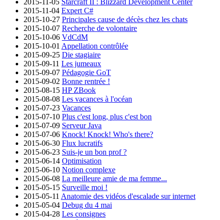
2015-11-05
Starcraft II : Blizzard Development Center
2015-11-04
Expert C#
2015-10-27
Principales cause de décès chez les chats
2015-10-07
Recherche de volontaire
2015-10-06
VdCdM
2015-10-01
Appellation contrôlée
2015-09-25
Die stagiaire
2015-09-11
Les jumeaux
2015-09-07
Pédagogie GoT
2015-09-02
Bonne rentrée !
2015-08-15
HP ZBook
2015-08-08
Les vacances à l'océan
2015-07-23
Vacances
2015-07-10
Plus c'est long, plus c'est bon
2015-07-09
Serveur Java
2015-07-06
Knock! Knock! Who's there?
2015-06-30
Flux lucratifs
2015-06-23
Suis-je un bon prof ?
2015-06-14
Optimisation
2015-06-10
Notion complexe
2015-06-08
La meilleure amie de ma femme...
2015-05-15
Surveille moi !
2015-05-11
Anatomie des vidéos d'escalade sur internet
2015-05-04
Debug du 4 mai
2015-04-28
Les consignes