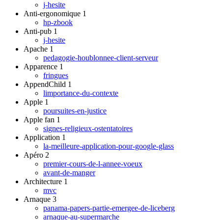
j-hesite
Anti-ergonomique
1
hp-zbook
Anti-pub
1
j-hesite
Apache
1
pedagogie-houblonnee-client-serveur
Apparence
1
fringues
AppendChild
1
limportance-du-contexte
Apple
1
poursuites-en-justice
Apple fan
1
signes-religieux-ostentatoires
Application
1
la-meilleure-application-pour-google-glass
Apéro
2
premier-cours-de-l-annee-voeux
avant-de-manger
Architecture
1
mvc
Arnaque
3
panama-papers-partie-emergee-de-liceberg
arnaque-au-supermarche