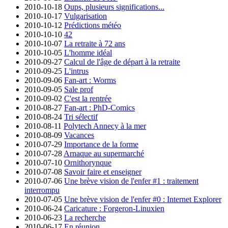
2010-10-18
Oups, plusieurs significations...
2010-10-17
Vulgarisation
2010-10-12
Prédictions météo
2010-10-10
42
2010-10-07
La retraite à 72 ans
2010-10-05
L'homme idéal
2010-09-27
Calcul de l'âge de départ à la retraite
2010-09-25
L'intrus
2010-09-06
Fan-art : Worms
2010-09-05
Sale prof
2010-09-02
C'est la rentrée
2010-08-27
Fan-art : PhD-Comics
2010-08-24
Tri sélectif
2010-08-11
Polytech Annecy à la mer
2010-08-09
Vacances
2010-07-29
Importance de la forme
2010-07-28
Arnaque au supermarché
2010-07-10
Ornithorynque
2010-07-08
Savoir faire et enseigner
2010-07-06
Une brève vision de l'enfer #1 : traitement
interrompu
2010-07-05
Une brève vision de l'enfer #0 : Internet Explorer
2010-06-24
Caricature : Forgeron-Linuxien
2010-06-23
La recherche
2010-06-17
En réunion