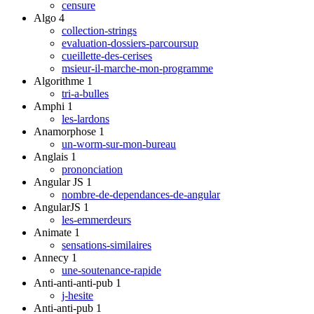
censure
Algo
4
collection-strings
evaluation-dossiers-parcoursup
cueillette-des-cerises
msieur-il-marche-mon-programme
Algorithme
1
tri-a-bulles
Amphi
1
les-lardons
Anamorphose
1
un-worm-sur-mon-bureau
Anglais
1
prononciation
Angular JS
1
nombre-de-dependances-de-angular
AngularJS
1
les-emmerdeurs
Animate
1
sensations-similaires
Annecy
1
une-soutenance-rapide
Anti-anti-anti-pub
1
j-hesite
Anti-anti-pub
1