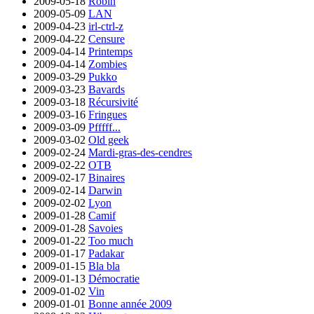
2009-05-18
Robin
2009-05-09
LAN
2009-04-23
irl-ctrl-z
2009-04-22
Censure
2009-04-14
Printemps
2009-04-14
Zombies
2009-03-29
Pukko
2009-03-23
Bavards
2009-03-18
Récursivité
2009-03-16
Fringues
2009-03-09
Pfffff...
2009-03-02
Old geek
2009-02-24
Mardi-gras-des-cendres
2009-02-22
OTB
2009-02-17
Binaires
2009-02-14
Darwin
2009-02-02
Lyon
2009-01-28
Camif
2009-01-28
Savoies
2009-01-22
Too much
2009-01-17
Padakar
2009-01-15
Bla bla
2009-01-13
Démocratie
2009-01-02
Vin
2009-01-01
Bonne année 2009