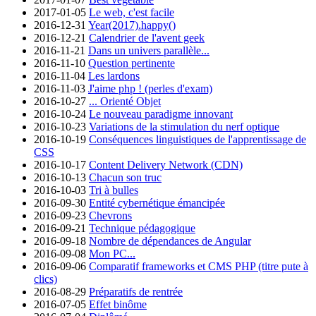
2017-01-05
Le web, c'est facile
2016-12-31
Year(2017).happy()
2016-12-21
Calendrier de l'avent geek
2016-11-21
Dans un univers parallèle...
2016-11-10
Question pertinente
2016-11-04
Les lardons
2016-11-03
J'aime php ! (perles d'exam)
2016-10-27
... Orienté Objet
2016-10-24
Le nouveau paradigme innovant
2016-10-23
Variations de la stimulation du nerf optique
2016-10-19
Conséquences linguistiques de l'apprentissage de
CSS
2016-10-17
Content Delivery Network (CDN)
2016-10-13
Chacun son truc
2016-10-03
Tri à bulles
2016-09-30
Entité cybernétique émancipée
2016-09-23
Chevrons
2016-09-21
Technique pédagogique
2016-09-18
Nombre de dépendances de Angular
2016-09-08
Mon PC...
2016-09-06
Comparatif frameworks et CMS PHP (titre pute à
clics)
2016-08-29
Préparatifs de rentrée
2016-07-05
Effet binôme