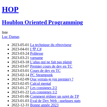
HOP
Houblon Oriented Programming
liste
Luc Damas
2023-05-01
La technique du rétroviseur
2023-04-01
I 💜 C#
2023-03-24
Politesse
2023-03-21
varname
2023-03-18
L'alias qui ne fait pas plaisir
2023-03-07
Premier cours de dev en TC
2023-03-01
Cours de dev en TC
2023-02-14
PC Steampunk
2023-02-09
Que verrais-je (en premier) ?
2023-02-05
Calcul mental
2023-01-27
Les consignes 2/2
2023-01-22
Les consignes 1/2
2023-01-06
Comment rédiger un sujet de TP
2023-01-03
Eval de Dev Web : quelques stats
2022-12-31
Bonne année 2023