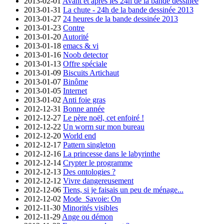
2013-02-01
Avant et après les 24h de la bande dessinée
2013-01-31
La chute - 24h de la bande dessinée 2013
2013-01-27
24 heures de la bande dessinée 2013
2013-01-23
Contre
2013-01-20
Autorité
2013-01-18
emacs & vi
2013-01-16
Noob detector
2013-01-13
Offre spéciale
2013-01-09
Biscuits Artichaut
2013-01-07
Binôme
2013-01-05
Internet
2013-01-02
Anti foie gras
2012-12-31
Bonne année
2012-12-27
Le père noël, cet enfoiré !
2012-12-22
Un worm sur mon bureau
2012-12-20
World end
2012-12-17
Pattern singleton
2012-12-16
La princesse dans le labyrinthe
2012-12-14
Crypter le programme
2012-12-13
Des ontologies ?
2012-12-12
Vivre dangereusement
2012-12-06
Tiens, si je faisais un peu de ménage...
2012-12-02
Mode_Savoie: On
2012-11-30
Minorités visibles
2012-11-29
Ange ou démon