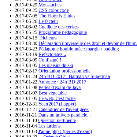
2017-09-29
Moustaches
2017-09-25
CSS color code
2017-07-05
The Floor is Ethics
2017-06-26
Le facteur
2017-06-02
Cueillette des cerises
2017-05-25
Programme pédagogique
2017-05-15
Tricheurs
2017-03-30
Déclaration universelle des droit et devoir de l'hum
2017-03-23
Pédagogie houblonnée : margin / padding
2017-03-19
Refactorisez...
2017-03-09
Confisqué !
2017-03-05
Les plaisirs du ski
2017-02-17
Orientation professionnelle
2017-01-24
24h BD 2017 : Batman vs Superman
2017-01-22
Annonce : 24h BD 2017
2017-01-08
Perles d'exam de Java
2017-01-07
Best vegetable
2017-01-05
Le web, c'est facile
2016-12-31
Year(2017).happy()
2016-12-21
Calendrier de l'avent geek
2016-11-21
Dans un univers parallèle...
2016-11-10
Question pertinente
2016-11-04
Les lardons
2016-11-03
J'aime php ! (perles d'exam)
2016-10-27
... Orienté Objet