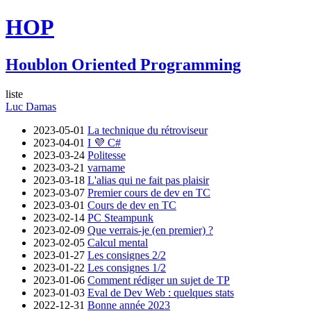
HOP
Houblon Oriented Programming
liste
Luc Damas
2023-05-01
La technique du rétroviseur
2023-04-01
I 💜 C#
2023-03-24
Politesse
2023-03-21
varname
2023-03-18
L'alias qui ne fait pas plaisir
2023-03-07
Premier cours de dev en TC
2023-03-01
Cours de dev en TC
2023-02-14
PC Steampunk
2023-02-09
Que verrais-je (en premier) ?
2023-02-05
Calcul mental
2023-01-27
Les consignes 2/2
2023-01-22
Les consignes 1/2
2023-01-06
Comment rédiger un sujet de TP
2023-01-03
Eval de Dev Web : quelques stats
2022-12-31
Bonne année 2023