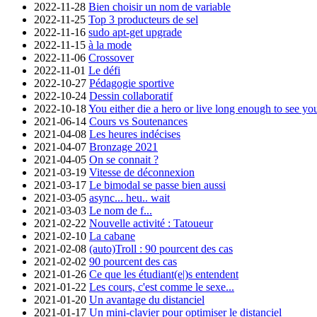
2022-11-28
Bien choisir un nom de variable
2022-11-25
Top 3 producteurs de sel
2022-11-16
sudo apt-get upgrade
2022-11-15
à la mode
2022-11-06
Crossover
2022-11-01
Le défi
2022-10-27
Pédagogie sportive
2022-10-24
Dessin collaboratif
2022-10-18
You either die a hero or live long enough to see you
2021-06-14
Cours vs Soutenances
2021-04-08
Les heures indécises
2021-04-07
Bronzage 2021
2021-04-05
On se connait ?
2021-03-19
Vitesse de déconnexion
2021-03-17
Le bimodal se passe bien aussi
2021-03-05
async... heu.. wait
2021-03-03
Le nom de f...
2021-02-22
Nouvelle activité : Tatoueur
2021-02-10
La cabane
2021-02-08
(auto)Troll : 90 pourcent des cas
2021-02-02
90 pourcent des cas
2021-01-26
Ce que les étudiant(e|)s entendent
2021-01-22
Les cours, c'est comme le sexe...
2021-01-20
Un avantage du distanciel
2021-01-17
Un mini-clavier pour optimiser le distanciel