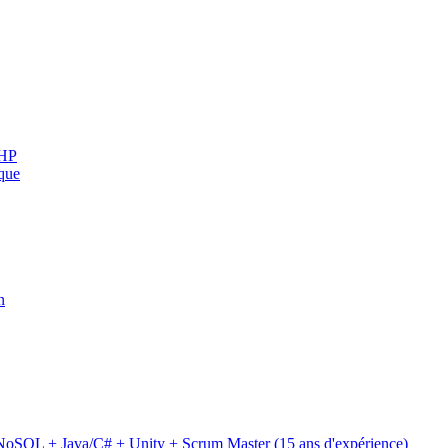
PHP
sque
n
SQL + Java/C# + Unity + Scrum Master (15 ans d'expérience)