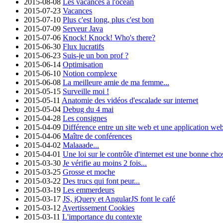
2015-08-08
Les vacances à l'océan
2015-07-23
Vacances
2015-07-10
Plus c'est long, plus c'est bon
2015-07-09
Serveur Java
2015-07-06
Knock! Knock! Who's there?
2015-06-30
Flux lucratifs
2015-06-23
Suis-je un bon prof ?
2015-06-14
Optimisation
2015-06-10
Notion complexe
2015-06-08
La meilleure amie de ma femme...
2015-05-15
Surveille moi !
2015-05-11
Anatomie des vidéos d'escalade sur internet
2015-05-04
Debug du 4 mai
2015-04-28
Les consignes
2015-04-09
Différence entre un site web et une application we
2015-04-06
Maître de conférences
2015-04-02
Malaaade...
2015-04-01
Une loi sur le contrôle d'internet est une bonne cho
2015-03-30
Je vérifie au moins 2 fois...
2015-03-25
Grosse et moche
2015-03-22
Des trucs qui font peur...
2015-03-19
Les emmerdeurs
2015-03-17
JS, jQuery et AngularJS font le café
2015-03-12
Avertissement Cookies
2015-03-11
L'importance du contexte