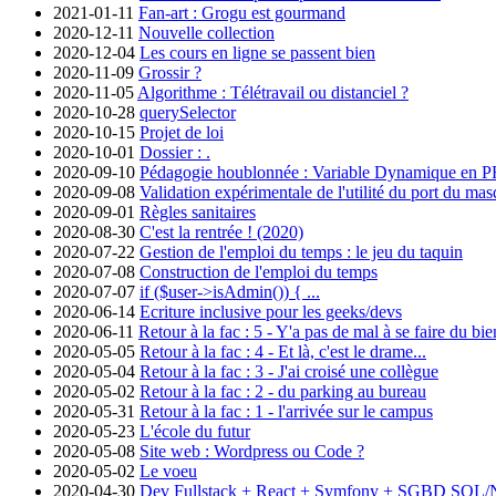
2021-01-11
Fan-art : Grogu est gourmand
2020-12-11
Nouvelle collection
2020-12-04
Les cours en ligne se passent bien
2020-11-09
Grossir ?
2020-11-05
Algorithme : Télétravail ou distanciel ?
2020-10-28
querySelector
2020-10-15
Projet de loi
2020-10-01
Dossier : .
2020-09-10
Pédagogie houblonnée : Variable Dynamique en 
2020-09-08
Validation expérimentale de l'utilité du port du ma
2020-09-01
Règles sanitaires
2020-08-30
C'est la rentrée ! (2020)
2020-07-22
Gestion de l'emploi du temps : le jeu du taquin
2020-07-08
Construction de l'emploi du temps
2020-07-07
if ($user->isAdmin()) { ...
2020-06-14
Ecriture inclusive pour les geeks/devs
2020-06-11
Retour à la fac : 5 - Y'a pas de mal à se faire du bie
2020-05-05
Retour à la fac : 4 - Et là, c'est le drame...
2020-05-04
Retour à la fac : 3 - J'ai croisé une collègue
2020-05-02
Retour à la fac : 2 - du parking au bureau
2020-05-31
Retour à la fac : 1 - l'arrivée sur le campus
2020-05-23
L'école du futur
2020-05-08
Site web : Wordpress ou Code ?
2020-05-02
Le voeu
2020-04-30
Dev Fullstack + React + Symfony + SGBD SQL/No