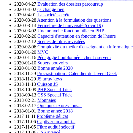
2020-04-27
Evaluation des dossiers parcoursup
2020-04-02
ça change rien
2020-04-01
La société secrète
2020-03-28
Attention à la formulation des questions
2020-03-13
Fermeture de l'université (covid19)
2020-03-02
Une nouvelle fonction utile en PHP
2020-02-26
Capacité d'attention en fonction de l'heure
2020-02-12
Scènes de films revisitées
2020-02-06
Complexité du métier d'enseignant en informatique à
2020-01-20
MVC
2020-01-16
Pédagogie houblonnée : client / serveur
2020-01-10
Supers pouvoirs
2020-01-02
Bonne année 2020
2018-11-29
Procrastination : Calendier de l'avent Geek
2018-11-20
JS array keys
2018-11-13
Cuisson JS
2018-10-09
PHP Special Trick
2018-09-13
CSS Special Trick
2018-02-21
Monnaies
2018-02-17
Quelques expressions...
2018-01-01
Bonne année 2018
2017-11-11
Problème délicat
2017-11-06
Captiver un amphi...
2017-11-05
Filtre auditif sélectif
2017-10-06
CSS avancé