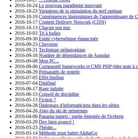
2016-10-24
Le nouveau paradigme innovant
2016-10-23
Variations de la stimulation du nerf optique
2016-10-19
Conséquences linguistiques de l'apprentissage de 
2016-10-17
Content Delivery Network (CDN)
2016-10-13
Chacun son truc
2016-10-03
Tri à bulles
2016-09-30
Entité cybernétique émancipée
2016-09-23
Chevrons
2016-09-21
Technique pédagogique
2016-09-18
Nombre de dépendances de Angular
2016-09-08
Mon PC...
2016-09-06
Comparatif frameworks et CMS PHP (titre pute à cl
2016-08-29
Préparatifs de rentrée
2016-07-05
Effet binôme
2016-07-04
Diplômé
2016-06-17
Rage induite
2016-06-13
Conseil de discipline
2016-05-13
Fiction ?
2016-04-28
Dialogues d'informaticiens dans les séries
2016-04-26
Algo du ski de printemps
2016-04-06
Panama papers : partie émergée de l'iceberg
2016-03-29
Dev bien avancé !
2016-03-23
J'hésite...
2016-03-14
Méthode pour battre AlphaGo