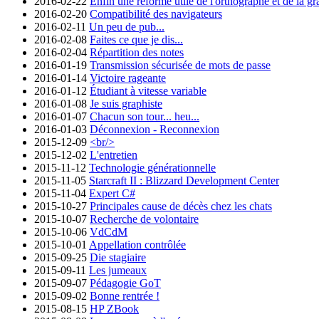
2016-02-22
Enfin une réforme utile de l'orthographe et de la g
2016-02-20
Compatibilité des navigateurs
2016-02-11
Un peu de pub...
2016-02-08
Faites ce que je dis...
2016-02-04
Répartition des notes
2016-01-19
Transmission sécurisée de mots de passe
2016-01-14
Victoire rageante
2016-01-12
Étudiant à vitesse variable
2016-01-08
Je suis graphiste
2016-01-07
Chacun son tour... heu...
2016-01-03
Déconnexion - Reconnexion
2015-12-09
<br/>
2015-12-02
L'entretien
2015-11-12
Technologie générationnelle
2015-11-05
Starcraft II : Blizzard Development Center
2015-11-04
Expert C#
2015-10-27
Principales cause de décès chez les chats
2015-10-07
Recherche de volontaire
2015-10-06
VdCdM
2015-10-01
Appellation contrôlée
2015-09-25
Die stagiaire
2015-09-11
Les jumeaux
2015-09-07
Pédagogie GoT
2015-09-02
Bonne rentrée !
2015-08-15
HP ZBook