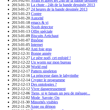
2013-02-01
Avant et après les 24h de la bande dessinée
2013-01-31
La chute - 24h de la bande dessinée 2013
2013-01-27
24 heures de la bande dessinée 2013
2013-01-23
Contre
2013-01-20
Autorité
2013-01-18
emacs & vi
2013-01-16
Noob detector
2013-01-13
Offre spéciale
2013-01-09
Biscuits Artichaut
2013-01-07
Binôme
2013-01-05
Internet
2013-01-02
Anti foie gras
2012-12-31
Bonne année
2012-12-27
Le père noël, cet enfoiré !
2012-12-22
Un worm sur mon bureau
2012-12-20
World end
2012-12-17
Pattern singleton
2012-12-16
La princesse dans le labyrinthe
2012-12-14
Crypter le programme
2012-12-13
Des ontologies ?
2012-12-12
Vivre dangereusement
2012-12-06
Tiens, si je faisais un peu de ménage...
2012-12-02
Mode_Savoie: On
2012-11-30
Minorités visibles
2012-11-29
Ange ou démon