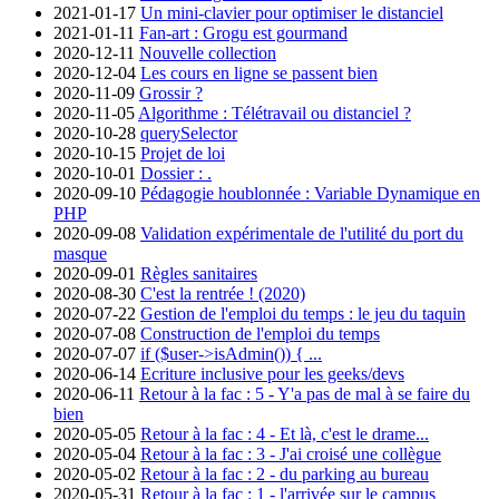
2021-01-17
Un mini-clavier pour optimiser le distanciel
2021-01-11
Fan-art : Grogu est gourmand
2020-12-11
Nouvelle collection
2020-12-04
Les cours en ligne se passent bien
2020-11-09
Grossir ?
2020-11-05
Algorithme : Télétravail ou distanciel ?
2020-10-28
querySelector
2020-10-15
Projet de loi
2020-10-01
Dossier : .
2020-09-10
Pédagogie houblonnée : Variable Dynamique en
PHP
2020-09-08
Validation expérimentale de l'utilité du port du
masque
2020-09-01
Règles sanitaires
2020-08-30
C'est la rentrée ! (2020)
2020-07-22
Gestion de l'emploi du temps : le jeu du taquin
2020-07-08
Construction de l'emploi du temps
2020-07-07
if ($user->isAdmin()) { ...
2020-06-14
Ecriture inclusive pour les geeks/devs
2020-06-11
Retour à la fac : 5 - Y'a pas de mal à se faire du
bien
2020-05-05
Retour à la fac : 4 - Et là, c'est le drame...
2020-05-04
Retour à la fac : 3 - J'ai croisé une collègue
2020-05-02
Retour à la fac : 2 - du parking au bureau
2020-05-31
Retour à la fac : 1 - l'arrivée sur le campus