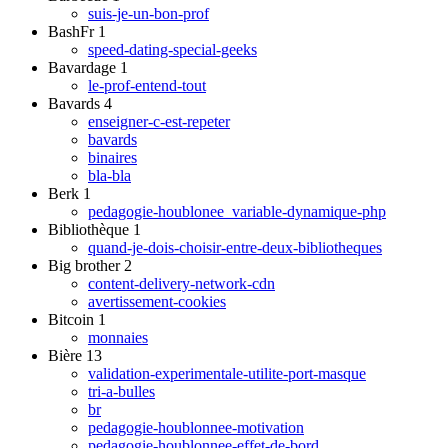
suis-je-un-bon-prof
BashFr
1
speed-dating-special-geeks
Bavardage
1
le-prof-entend-tout
Bavards
4
enseigner-c-est-repeter
bavards
binaires
bla-bla
Berk
1
pedagogie-houblonee_variable-dynamique-php
Bibliothèque
1
quand-je-dois-choisir-entre-deux-bibliotheques
Big brother
2
content-delivery-network-cdn
avertissement-cookies
Bitcoin
1
monnaies
Bière
13
validation-experimentale-utilite-port-masque
tri-a-bulles
br
pedagogie-houblonnee-motivation
pedagogie-houblonnee-effet-de-bord