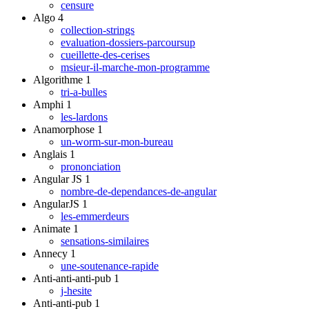
censure
Algo
4
collection-strings
evaluation-dossiers-parcoursup
cueillette-des-cerises
msieur-il-marche-mon-programme
Algorithme
1
tri-a-bulles
Amphi
1
les-lardons
Anamorphose
1
un-worm-sur-mon-bureau
Anglais
1
prononciation
Angular JS
1
nombre-de-dependances-de-angular
AngularJS
1
les-emmerdeurs
Animate
1
sensations-similaires
Annecy
1
une-soutenance-rapide
Anti-anti-anti-pub
1
j-hesite
Anti-anti-pub
1