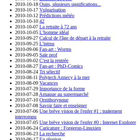
2010-10-18
Oups, plusieurs significations...
2010-10-17
Vulgarisation
2010-10-12
Prédictions météo
2010-10-10
42
2010-10-07
La retraite à 72 ans
2010-10-05
L'homme idéal
2010-09-27
Calcul de l'âge de départ à la retraite
2010-09-25
L'intrus
2010-09-06
Fan-art : Worms
2010-09-05
Sale prof
2010-09-02
C'est la rentrée
2010-08-27
Fan-art : PhD-Comics
2010-08-24
Tri sélectif
2010-08-11
Polytech Annecy à la mer
2010-08-09
Vacances
2010-07-29
Importance de la forme
2010-07-28
Arnaque au supermarché
2010-07-10
Ornithorynque
2010-07-08
Savoir faire et enseigner
2010-07-06
Une brève vision de l'enfer #1 : traitement
interrompu
2010-07-05
Une brève vision de l'enfer #0 : Internet Explorer
2010-06-24
Caricature : Forgeron-Linuxien
2010-06-23
La recherche
2010-06-17
En réunion