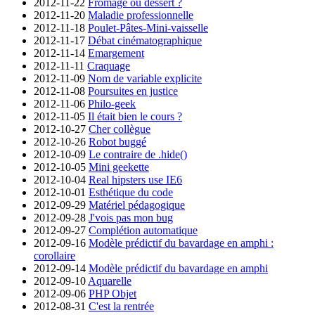
2012-11-22
Fromage ou dessert ?
2012-11-20
Maladie professionnelle
2012-11-18
Poulet-Pâtes-Mini-vaisselle
2012-11-17
Débat cinématographique
2012-11-14
Emargement
2012-11-11
Craquage
2012-11-09
Nom de variable explicite
2012-11-08
Poursuites en justice
2012-11-06
Philo-geek
2012-11-05
Il était bien le cours ?
2012-10-27
Cher collègue
2012-10-26
Robot buggé
2012-10-09
Le contraire de .hide()
2012-10-05
Mini geekette
2012-10-04
Real hipsters use IE6
2012-10-01
Esthétique du code
2012-09-29
Matériel pédagogique
2012-09-28
J'vois pas mon bug
2012-09-27
Complétion automatique
2012-09-16
Modèle prédictif du bavardage en amphi :
corollaire
2012-09-14
Modèle prédictif du bavardage en amphi
2012-09-10
Aquarelle
2012-09-06
PHP Objet
2012-08-31
C'est la rentrée