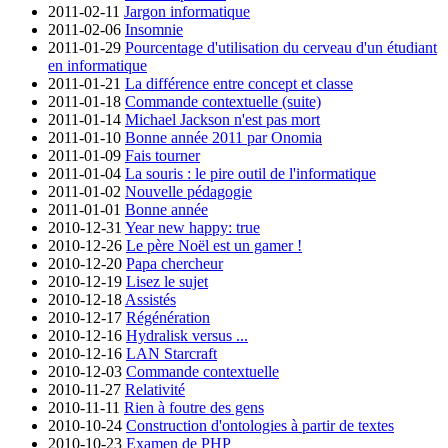
2011-02-11
Jargon informatique
2011-02-06
Insomnie
2011-01-29
Pourcentage d'utilisation du cerveau d'un étudiant
en informatique
2011-01-21
La différence entre concept et classe
2011-01-18
Commande contextuelle (suite)
2011-01-14
Michael Jackson n'est pas mort
2011-01-10
Bonne année 2011 par Onomia
2011-01-09
Fais tourner
2011-01-04
La souris : le pire outil de l'informatique
2011-01-02
Nouvelle pédagogie
2011-01-01
Bonne année
2010-12-31
Year new happy: true
2010-12-26
Le père Noël est un gamer !
2010-12-20
Papa chercheur
2010-12-19
Lisez le sujet
2010-12-18
Assistés
2010-12-17
Régénération
2010-12-16
Hydralisk versus ...
2010-12-16
LAN Starcraft
2010-12-03
Commande contextuelle
2010-11-27
Relativité
2010-11-11
Rien à foutre des gens
2010-10-24
Construction d'ontologies à partir de textes
2010-10-23
Examen de PHP