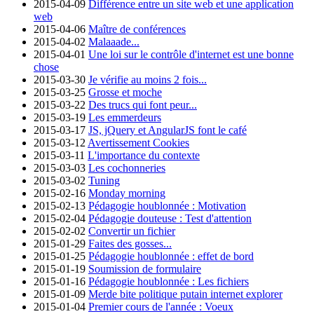
2015-04-09
Différence entre un site web et une application
web
2015-04-06
Maître de conférences
2015-04-02
Malaaade...
2015-04-01
Une loi sur le contrôle d'internet est une bonne
chose
2015-03-30
Je vérifie au moins 2 fois...
2015-03-25
Grosse et moche
2015-03-22
Des trucs qui font peur...
2015-03-19
Les emmerdeurs
2015-03-17
JS, jQuery et AngularJS font le café
2015-03-12
Avertissement Cookies
2015-03-11
L'importance du contexte
2015-03-03
Les cochonneries
2015-03-02
Tuning
2015-02-16
Monday morning
2015-02-13
Pédagogie houblonnée : Motivation
2015-02-04
Pédagogie douteuse : Test d'attention
2015-02-02
Convertir un fichier
2015-01-29
Faites des gosses...
2015-01-25
Pédagogie houblonnée : effet de bord
2015-01-19
Soumission de formulaire
2015-01-16
Pédagogie houblonnée : Les fichiers
2015-01-09
Merde bite politique putain internet explorer
2015-01-04
Premier cours de l'année : Voeux