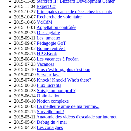
2015-11-05
Starcraft II : Blizzard Development Center
2015-11-04
Expert C#
2015-10-27
Principales cause de décès chez les chats
2015-10-07
Recherche de volontaire
2015-10-06
VdCdM
2015-10-01
Appellation contrôlée
2015-09-25
Die stagiaire
2015-09-11
Les jumeaux
2015-09-07
Pédagogie GoT
2015-09-02
Bonne rentrée !
2015-08-15
HP ZBook
2015-08-08
Les vacances à l'océan
2015-07-23
Vacances
2015-07-10
Plus c'est long, plus c'est bon
2015-07-09
Serveur Java
2015-07-06
Knock! Knock! Who's there?
2015-06-30
Flux lucratifs
2015-06-23
Suis-je un bon prof ?
2015-06-14
Optimisation
2015-06-10
Notion complexe
2015-06-08
La meilleure amie de ma femme...
2015-05-15
Surveille moi !
2015-05-11
Anatomie des vidéos d'escalade sur internet
2015-05-04
Debug du 4 mai
2015-04-28
Les consignes