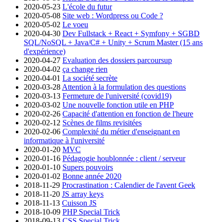
2020-05-23
L'école du futur
2020-05-08
Site web : Wordpress ou Code ?
2020-05-02
Le voeu
2020-04-30
Dev Fullstack + React + Symfony + SGBD
SQL/NoSQL + Java/C# + Unity + Scrum Master (15 ans
d'expérience)
2020-04-27
Evaluation des dossiers parcoursup
2020-04-02
ça change rien
2020-04-01
La société secrète
2020-03-28
Attention à la formulation des questions
2020-03-13
Fermeture de l'université (covid19)
2020-03-02
Une nouvelle fonction utile en PHP
2020-02-26
Capacité d'attention en fonction de l'heure
2020-02-12
Scènes de films revisitées
2020-02-06
Complexité du métier d'enseignant en
informatique à l'université
2020-01-20
MVC
2020-01-16
Pédagogie houblonnée : client / serveur
2020-01-10
Supers pouvoirs
2020-01-02
Bonne année 2020
2018-11-29
Procrastination : Calendier de l'avent Geek
2018-11-20
JS array keys
2018-11-13
Cuisson JS
2018-10-09
PHP Special Trick
2018-09-13
CSS Special Trick