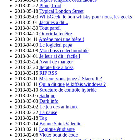
2013-05-22
Pluie, froid
2013-05-18
Typical London Street
2013-05-03
WhisGeek, le bon whisky pour nous, les geeks
2013-05-01
Jacques a dit...
2013-04-30
Tout pareil
2013-04-20
Ouvrir la fenêtre
2013-04-11
Amène moi une bière !
2013-04-09
Le logicien papa
2013-04-08
Mon boss ce technophile
2013-04-01
Je leur ai dit : facile !
2013-03-24
Avant de manger
2013-03-20
Iterate like a boss
2013-03-15
RIP RSS
2013-03-11
M'sieur, vous jouez à Starcraft ?
2013-03-11
Qui a dit que je kiffais windows ?
2013-03-10
Structure de contrôle hybride
2013-03-05
Sadique
2013-03-03
Dark info
2013-03-02
Le jeu des animaux
2013-02-22
La pause
2013-02-18
Tag
2013-02-14
Bonne Saint-Valentin
2013-02-11
Logique étudiante
2013-02-06
Vieux bout de code