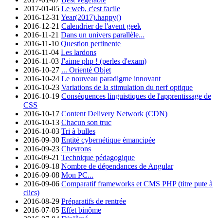
2017-01-05
Le web, c'est facile
2016-12-31
Year(2017).happy()
2016-12-21
Calendrier de l'avent geek
2016-11-21
Dans un univers parallèle...
2016-11-10
Question pertinente
2016-11-04
Les lardons
2016-11-03
J'aime php ! (perles d'exam)
2016-10-27
... Orienté Objet
2016-10-24
Le nouveau paradigme innovant
2016-10-23
Variations de la stimulation du nerf optique
2016-10-19
Conséquences linguistiques de l'apprentissage de
CSS
2016-10-17
Content Delivery Network (CDN)
2016-10-13
Chacun son truc
2016-10-03
Tri à bulles
2016-09-30
Entité cybernétique émancipée
2016-09-23
Chevrons
2016-09-21
Technique pédagogique
2016-09-18
Nombre de dépendances de Angular
2016-09-08
Mon PC...
2016-09-06
Comparatif frameworks et CMS PHP (titre pute à
clics)
2016-08-29
Préparatifs de rentrée
2016-07-05
Effet binôme