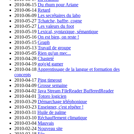
2010-06-15
Du rhum pour Ariane
2010-06-14
Retard
2010-06-09
Les secrétaires du labo
2010-05-27
Tchatche, baffre, cogne
2010-05-27
Les valeurs du foot
2010-05-19
Lexical, syntaxique, sémantique
2010-05-16
On est bien, on reste !
2010-05-15
Graph
2010-05-13
Travail de groupe
2010-05-05
Rien qu'un mec...
2010-04-28
Chasteté
2010-04-19
go(o)d gamer
2010-04-18
Apprentissage de la langue et formation des
concepts
2010-04-17
Ping timeout
2010-04-09
Grosse semaine
2010-04-02
Java Stream FileReader BufferedReader
2010-04-01
Totoro logicien
2010-03-29
Démarchage téléphonique
2010-03-23
Enseigner, c'est répéter !
2010-03-11
Huile de palme
2010-03-10
Réchauffement climatique
2010-03-04
Mauvais
2010-02-24
Nouveau site
2010-02-18
Fée