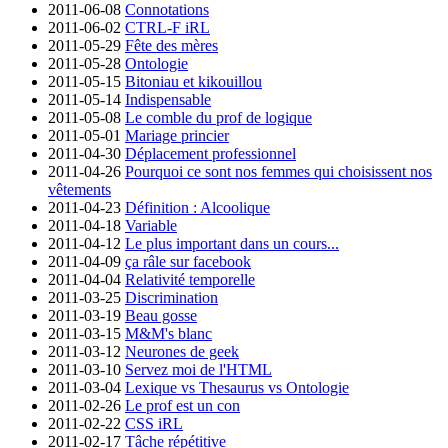
2011-06-08
Connotations
2011-06-02
CTRL-F iRL
2011-05-29
Fête des mères
2011-05-28
Ontologie
2011-05-15
Bitoniau et kikouillou
2011-05-14
Indispensable
2011-05-08
Le comble du prof de logique
2011-05-01
Mariage princier
2011-04-30
Déplacement professionnel
2011-04-26
Pourquoi ce sont nos femmes qui choisissent nos
vêtements
2011-04-23
Définition : Alcoolique
2011-04-18
Variable
2011-04-12
Le plus important dans un cours...
2011-04-09
ça râle sur facebook
2011-04-04
Relativité temporelle
2011-03-25
Discrimination
2011-03-19
Beau gosse
2011-03-15
M&M's blanc
2011-03-12
Neurones de geek
2011-03-10
Servez moi de l'HTML
2011-03-04
Lexique vs Thesaurus vs Ontologie
2011-02-26
Le prof est un con
2011-02-22
CSS iRL
2011-02-17
Tâche répétitive