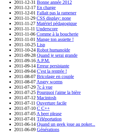
2011-12-31
Bonne année 2012
2011-12-17
En charge
2011-12-01
Fallait pas la ramener
2011-11-29
CSS display: none
2011-11-27
Matériel pédagogique
2011-11-11
Underscore
2011-11-06
Comme à la boucherie
2011-11-01
Mange ton assiette !
2011-10-25
Lisp
2011-10-24
Robot humanoïde
2011-09-28
Quand je serai grande
2011-09-16
A.P.M.
2011-09-14
Erreur persistante
2011-09-04
C'est la rentrée !
2011-08-07
Bricolage en couple
2011-08-07
Angry worms
2011-07-29
7c à vue
2011-07-25
Pourquoi j'aime la bière
2011-07-12
Macintosh
2011-07-11
Ouverture facile
2011-07-10
C C++
2011-07-05
A beer please
2011-07-01
Téléportation
2011-06-14
Quand un geek joue au poker...
2011-06-09
Générations