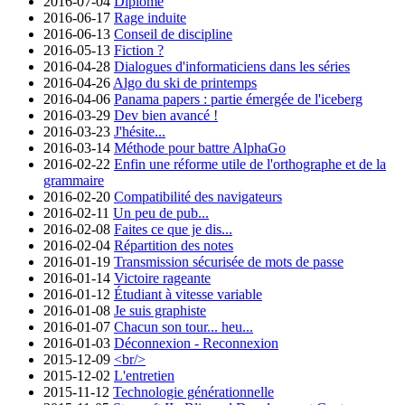
2016-07-04
Diplômé
2016-06-17
Rage induite
2016-06-13
Conseil de discipline
2016-05-13
Fiction ?
2016-04-28
Dialogues d'informaticiens dans les séries
2016-04-26
Algo du ski de printemps
2016-04-06
Panama papers : partie émergée de l'iceberg
2016-03-29
Dev bien avancé !
2016-03-23
J'hésite...
2016-03-14
Méthode pour battre AlphaGo
2016-02-22
Enfin une réforme utile de l'orthographe et de la
grammaire
2016-02-20
Compatibilité des navigateurs
2016-02-11
Un peu de pub...
2016-02-08
Faites ce que je dis...
2016-02-04
Répartition des notes
2016-01-19
Transmission sécurisée de mots de passe
2016-01-14
Victoire rageante
2016-01-12
Étudiant à vitesse variable
2016-01-08
Je suis graphiste
2016-01-07
Chacun son tour... heu...
2016-01-03
Déconnexion - Reconnexion
2015-12-09
<br/>
2015-12-02
L'entretien
2015-11-12
Technologie générationnelle