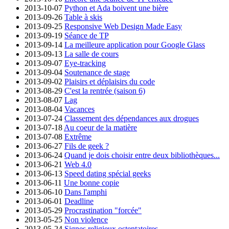
2013-10-07
Python et Ada boivent une bière
2013-09-26
Table à skis
2013-09-25
Responsive Web Design Made Easy
2013-09-19
Séance de TP
2013-09-14
La meilleure application pour Google Glass
2013-09-13
La salle de cours
2013-09-07
Eye-tracking
2013-09-04
Soutenance de stage
2013-09-02
Plaisirs et déplaisirs du code
2013-08-29
C'est la rentrée (saison 6)
2013-08-07
Lag
2013-08-04
Vacances
2013-07-24
Classement des dépendances aux drogues
2013-07-18
Au coeur de la matière
2013-07-08
Extrême
2013-06-27
Fils de geek ?
2013-06-24
Quand je dois choisir entre deux bibliothèques...
2013-06-21
Web 4.0
2013-06-13
Speed dating spécial geeks
2013-06-11
Une bonne copie
2013-06-10
Dans l'amphi
2013-06-01
Deadline
2013-05-29
Procrastination "forcée"
2013-05-25
Non violence
2013-05-24
Signes religieux ostentatoires