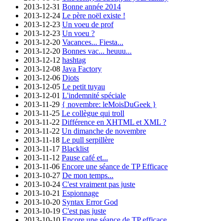
2013-12-31
Bonne année 2014
2013-12-24
Le père noël existe !
2013-12-23
Un voeu de prof
2013-12-23
Un voeu ?
2013-12-20
Vacances... Fiesta...
2013-12-20
Bonnes vac... heuuu...
2013-12-12
hashtag
2013-12-08
Java Factory
2013-12-06
Diots
2013-12-05
Le petit tuyau
2013-12-01
L'indemnité spéciale
2013-11-29
{ novembre: leMoisDuGeek }
2013-11-25
Le collègue qui troll
2013-11-22
Différence en XHTML et XML ?
2013-11-22
Un dimanche de novembre
2013-11-18
Le pull serpillère
2013-11-17
Blacklist
2013-11-12
Pause café et...
2013-11-06
Encore une séance de TP Efficace
2013-10-27
De mon temps...
2013-10-24
C'est vraiment pas juste
2013-10-21
Espionnage
2013-10-20
Syntax Error God
2013-10-19
C'est pas juste
2013-10-10
Encore une séance de TP efficace