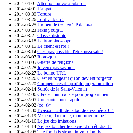
2014-04-01
Attention au vocabulaire !
2014-04-01
L'appat
2014-03-30
Torture
2014-03-26
Tout va bien !
2014-03-25
Un peu de troll en TP de java
2014-03-23
Fixing bugs...
2014-03-21
Classe abstraite
2014-03-18
Le trombinoscope
2014-03-15
Le client est roi !
2014-03-14
C'est pas possible d'être aussi sale !
2014-03-07
Rage-quit
2014-03-05
Guerre de religions
2014-02-28
Je veux pas savoir...
2014-02-27
La bonne URL
2014-02-26
C'est en forgeant qu'on devient forgeron
2014-02-20
Compétences du prof de programmation
2014-02-14
Soirée de la Saint-Valentin
2014-02-06
Clavier minimaliste pour programmeur
2014-02-05
Une soutenance rapide...
2014-02-02
(co+t)*
2014-01-30
Evasion - 24h de la bande dessinée 2014
2014-01-19
M'sieur, il marche, mon programme !
2014-01-16
Le jeu des imitations
2014-01-14
Ne pas toucher le clavier d'un étudiant !
2014-01-05
The fork() is strong in your family