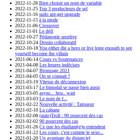
2022-11-28
Bien choisir un nom de variable
2022-11-25
Top 3 producteurs de sel
2022-11-16
sudo apt-get upgrade
2022-11-15
à la mode
2022-11-06
Crossover
2022-11-01
Le défi
2022-10-27
Pédagogie sportive
2022-10-24
Dessin collaboratif
2022-10-18
You either die a hero or live long enough to see
yourself become the villain
2021-06-14
Cours vs Soutenances
2021-04-08
Les heures indécises
2021-04-07
Bronzage 2021
2021-04-05
On se connait ?
2021-03-19
Vitesse de déconnexion
2021-03-17
Le bimodal se passe bien aussi
2021-03-05
async... heu.. wait
2021-03-03
Le nom de f...
2021-02-22
Nouvelle activité : Tatoueur
2021-02-10
La cabane
2021-02-08
(auto)Troll : 90 pourcent des cas
2021-02-02
90 pourcent des cas
2021-01-26
Ce que les étudiant(e|)s entendent
2021-01-22
Les cours, c'est comme le sexe...
2021-01-20
Un avantage du distanciel