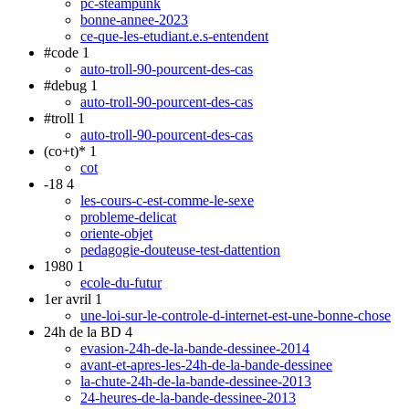
pc-steampunk
bonne-annee-2023
ce-que-les-etudiant.e.s-entendent
#code
1
auto-troll-90-pourcent-des-cas
#debug
1
auto-troll-90-pourcent-des-cas
#troll
1
auto-troll-90-pourcent-des-cas
(co+t)*
1
cot
-18
4
les-cours-c-est-comme-le-sexe
probleme-delicat
oriente-objet
pedagogie-douteuse-test-dattention
1980
1
ecole-du-futur
1er avril
1
une-loi-sur-le-controle-d-internet-est-une-bonne-chose
24h de la BD
4
evasion-24h-de-la-bande-dessinee-2014
avant-et-apres-les-24h-de-la-bande-dessinee
la-chute-24h-de-la-bande-dessinee-2013
24-heures-de-la-bande-dessinee-2013