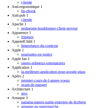
j-hesite
Anti-ergonomique
1
hp-zbook
Anti-pub
1
j-hesite
Apache
1
pedagogie-houblonnee-client-serveur
Apparence
1
fringues
AppendChild
1
limportance-du-contexte
Apple
1
poursuites-en-justice
Apple fan
1
signes-religieux-ostentatoires
Application
1
la-meilleure-application-pour-google-glass
Apéro
2
premier-cours-de-l-annee-voeux
avant-de-manger
Architecture
1
mvc
Arnaque
3
panama-papers-partie-emergee-de-liceberg
arnaque-au-supermarche