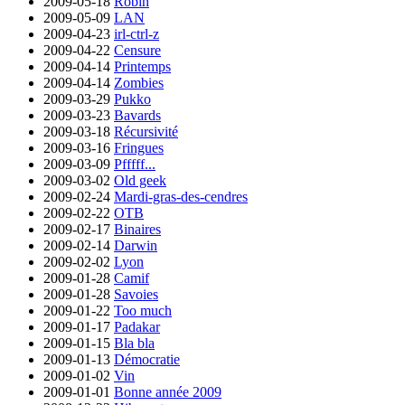
2009-05-18
Robin
2009-05-09
LAN
2009-04-23
irl-ctrl-z
2009-04-22
Censure
2009-04-14
Printemps
2009-04-14
Zombies
2009-03-29
Pukko
2009-03-23
Bavards
2009-03-18
Récursivité
2009-03-16
Fringues
2009-03-09
Pfffff...
2009-03-02
Old geek
2009-02-24
Mardi-gras-des-cendres
2009-02-22
OTB
2009-02-17
Binaires
2009-02-14
Darwin
2009-02-02
Lyon
2009-01-28
Camif
2009-01-28
Savoies
2009-01-22
Too much
2009-01-17
Padakar
2009-01-15
Bla bla
2009-01-13
Démocratie
2009-01-02
Vin
2009-01-01
Bonne année 2009