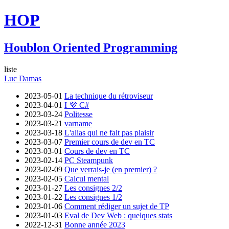
HOP
Houblon Oriented Programming
liste
Luc Damas
2023-05-01
La technique du rétroviseur
2023-04-01
I 💜 C#
2023-03-24
Politesse
2023-03-21
varname
2023-03-18
L'alias qui ne fait pas plaisir
2023-03-07
Premier cours de dev en TC
2023-03-01
Cours de dev en TC
2023-02-14
PC Steampunk
2023-02-09
Que verrais-je (en premier) ?
2023-02-05
Calcul mental
2023-01-27
Les consignes 2/2
2023-01-22
Les consignes 1/2
2023-01-06
Comment rédiger un sujet de TP
2023-01-03
Eval de Dev Web : quelques stats
2022-12-31
Bonne année 2023