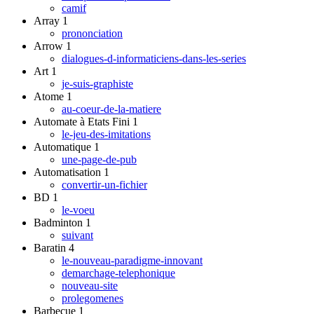
camif
Array
1
prononciation
Arrow
1
dialogues-d-informaticiens-dans-les-series
Art
1
je-suis-graphiste
Atome
1
au-coeur-de-la-matiere
Automate à Etats Fini
1
le-jeu-des-imitations
Automatique
1
une-page-de-pub
Automatisation
1
convertir-un-fichier
BD
1
le-voeu
Badminton
1
suivant
Baratin
4
le-nouveau-paradigme-innovant
demarchage-telephonique
nouveau-site
prolegomenes
Barbecue
1