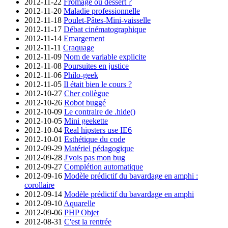
2012-11-22
Fromage ou dessert ?
2012-11-20
Maladie professionnelle
2012-11-18
Poulet-Pâtes-Mini-vaisselle
2012-11-17
Débat cinématographique
2012-11-14
Emargement
2012-11-11
Craquage
2012-11-09
Nom de variable explicite
2012-11-08
Poursuites en justice
2012-11-06
Philo-geek
2012-11-05
Il était bien le cours ?
2012-10-27
Cher collègue
2012-10-26
Robot buggé
2012-10-09
Le contraire de .hide()
2012-10-05
Mini geekette
2012-10-04
Real hipsters use IE6
2012-10-01
Esthétique du code
2012-09-29
Matériel pédagogique
2012-09-28
J'vois pas mon bug
2012-09-27
Complétion automatique
2012-09-16
Modèle prédictif du bavardage en amphi :
corollaire
2012-09-14
Modèle prédictif du bavardage en amphi
2012-09-10
Aquarelle
2012-09-06
PHP Objet
2012-08-31
C'est la rentrée