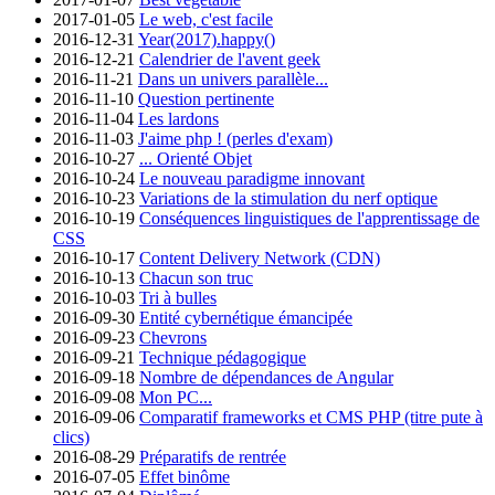
2017-01-05
Le web, c'est facile
2016-12-31
Year(2017).happy()
2016-12-21
Calendrier de l'avent geek
2016-11-21
Dans un univers parallèle...
2016-11-10
Question pertinente
2016-11-04
Les lardons
2016-11-03
J'aime php ! (perles d'exam)
2016-10-27
... Orienté Objet
2016-10-24
Le nouveau paradigme innovant
2016-10-23
Variations de la stimulation du nerf optique
2016-10-19
Conséquences linguistiques de l'apprentissage de
CSS
2016-10-17
Content Delivery Network (CDN)
2016-10-13
Chacun son truc
2016-10-03
Tri à bulles
2016-09-30
Entité cybernétique émancipée
2016-09-23
Chevrons
2016-09-21
Technique pédagogique
2016-09-18
Nombre de dépendances de Angular
2016-09-08
Mon PC...
2016-09-06
Comparatif frameworks et CMS PHP (titre pute à
clics)
2016-08-29
Préparatifs de rentrée
2016-07-05
Effet binôme