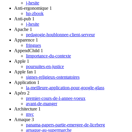
j-hesite
Anti-ergonomique
1
hp-zbook
Anti-pub
1
j-hesite
Apache
1
pedagogie-houblonnee-client-serveur
Apparence
1
fringues
AppendChild
1
limportance-du-contexte
Apple
1
poursuites-en-justice
Apple fan
1
signes-religieux-ostentatoires
Application
1
la-meilleure-application-pour-google-glass
Apéro
2
premier-cours-de-l-annee-voeux
avant-de-manger
Architecture
1
mvc
Arnaque
3
panama-papers-partie-emergee-de-liceberg
arnaque-au-supermarche