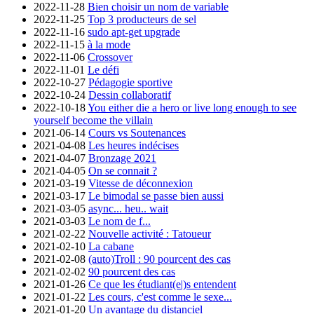
2022-11-28
Bien choisir un nom de variable
2022-11-25
Top 3 producteurs de sel
2022-11-16
sudo apt-get upgrade
2022-11-15
à la mode
2022-11-06
Crossover
2022-11-01
Le défi
2022-10-27
Pédagogie sportive
2022-10-24
Dessin collaboratif
2022-10-18
You either die a hero or live long enough to see
yourself become the villain
2021-06-14
Cours vs Soutenances
2021-04-08
Les heures indécises
2021-04-07
Bronzage 2021
2021-04-05
On se connait ?
2021-03-19
Vitesse de déconnexion
2021-03-17
Le bimodal se passe bien aussi
2021-03-05
async... heu.. wait
2021-03-03
Le nom de f...
2021-02-22
Nouvelle activité : Tatoueur
2021-02-10
La cabane
2021-02-08
(auto)Troll : 90 pourcent des cas
2021-02-02
90 pourcent des cas
2021-01-26
Ce que les étudiant(e|)s entendent
2021-01-22
Les cours, c'est comme le sexe...
2021-01-20
Un avantage du distanciel