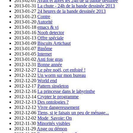
2013-02-01
Avant et après les 24h de la bande dessinée
2013-01-31
La chute - 24h de la bande dessinée 2013
2013-01-27
24 heures de la bande dessinée 2013
2013-01-23
Contre
2013-01-20
Autorité
2013-01-18
emacs & vi
2013-01-16
Noob detector
2013-01-13
Offre spéciale
2013-01-09
Biscuits Artichaut
2013-01-07
Binôme
2013-01-05
Internet
2013-01-02
Anti foie gras
2012-12-31
Bonne année
2012-12-27
Le père noël, cet enfoiré !
2012-12-22
Un worm sur mon bureau
2012-12-20
World end
2012-12-17
Pattern singleton
2012-12-16
La princesse dans le labyrinthe
2012-12-14
Crypter le programme
2012-12-13
Des ontologies ?
2012-12-12
Vivre dangereusement
2012-12-06
Tiens, si je faisais un peu de ménage...
2012-12-02
Mode_Savoie: On
2012-11-30
Minorités visibles
2012-11-29
Ange ou démon