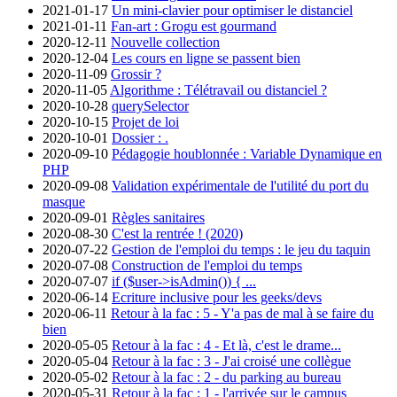
2021-01-17
Un mini-clavier pour optimiser le distanciel
2021-01-11
Fan-art : Grogu est gourmand
2020-12-11
Nouvelle collection
2020-12-04
Les cours en ligne se passent bien
2020-11-09
Grossir ?
2020-11-05
Algorithme : Télétravail ou distanciel ?
2020-10-28
querySelector
2020-10-15
Projet de loi
2020-10-01
Dossier : .
2020-09-10
Pédagogie houblonnée : Variable Dynamique en
PHP
2020-09-08
Validation expérimentale de l'utilité du port du
masque
2020-09-01
Règles sanitaires
2020-08-30
C'est la rentrée ! (2020)
2020-07-22
Gestion de l'emploi du temps : le jeu du taquin
2020-07-08
Construction de l'emploi du temps
2020-07-07
if ($user->isAdmin()) { ...
2020-06-14
Ecriture inclusive pour les geeks/devs
2020-06-11
Retour à la fac : 5 - Y'a pas de mal à se faire du
bien
2020-05-05
Retour à la fac : 4 - Et là, c'est le drame...
2020-05-04
Retour à la fac : 3 - J'ai croisé une collègue
2020-05-02
Retour à la fac : 2 - du parking au bureau
2020-05-31
Retour à la fac : 1 - l'arrivée sur le campus