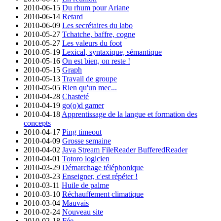
2010-06-15
Du rhum pour Ariane
2010-06-14
Retard
2010-06-09
Les secrétaires du labo
2010-05-27
Tchatche, baffre, cogne
2010-05-27
Les valeurs du foot
2010-05-19
Lexical, syntaxique, sémantique
2010-05-16
On est bien, on reste !
2010-05-15
Graph
2010-05-13
Travail de groupe
2010-05-05
Rien qu'un mec...
2010-04-28
Chasteté
2010-04-19
go(o)d gamer
2010-04-18
Apprentissage de la langue et formation des
concepts
2010-04-17
Ping timeout
2010-04-09
Grosse semaine
2010-04-02
Java Stream FileReader BufferedReader
2010-04-01
Totoro logicien
2010-03-29
Démarchage téléphonique
2010-03-23
Enseigner, c'est répéter !
2010-03-11
Huile de palme
2010-03-10
Réchauffement climatique
2010-03-04
Mauvais
2010-02-24
Nouveau site
2010-02-18
Fée