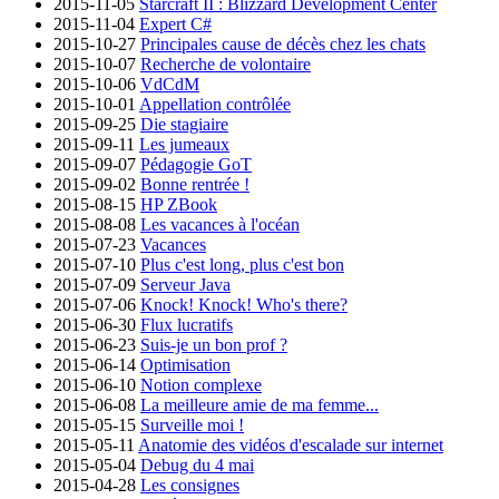
2015-11-05
Starcraft II : Blizzard Development Center
2015-11-04
Expert C#
2015-10-27
Principales cause de décès chez les chats
2015-10-07
Recherche de volontaire
2015-10-06
VdCdM
2015-10-01
Appellation contrôlée
2015-09-25
Die stagiaire
2015-09-11
Les jumeaux
2015-09-07
Pédagogie GoT
2015-09-02
Bonne rentrée !
2015-08-15
HP ZBook
2015-08-08
Les vacances à l'océan
2015-07-23
Vacances
2015-07-10
Plus c'est long, plus c'est bon
2015-07-09
Serveur Java
2015-07-06
Knock! Knock! Who's there?
2015-06-30
Flux lucratifs
2015-06-23
Suis-je un bon prof ?
2015-06-14
Optimisation
2015-06-10
Notion complexe
2015-06-08
La meilleure amie de ma femme...
2015-05-15
Surveille moi !
2015-05-11
Anatomie des vidéos d'escalade sur internet
2015-05-04
Debug du 4 mai
2015-04-28
Les consignes