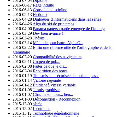
2016-07-04
Diplômé
2016-06-17
Rage induite
2016-06-13
Conseil de discipline
2016-05-13
Fiction ?
2016-04-28
Dialogues d'informaticiens dans les séries
2016-04-26
Algo du ski de printemps
2016-04-06
Panama papers : partie émergée de l'iceberg
2016-03-29
Dev bien avancé !
2016-03-23
J'hésite...
2016-03-14
Méthode pour battre AlphaGo
2016-02-22
Enfin une réforme utile de l'orthographe et de la
grammaire
2016-02-20
Compatibilité des navigateurs
2016-02-11
Un peu de pub...
2016-02-08
Faites ce que je dis...
2016-02-04
Répartition des notes
2016-01-19
Transmission sécurisée de mots de passe
2016-01-14
Victoire rageante
2016-01-12
Étudiant à vitesse variable
2016-01-08
Je suis graphiste
2016-01-07
Chacun son tour... heu...
2016-01-03
Déconnexion - Reconnexion
2015-12-09
<br/>
2015-12-02
L'entretien
2015-11-12
Technologie générationnelle