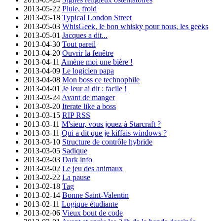
2013-05-22
Pluie, froid
2013-05-18
Typical London Street
2013-05-03
WhisGeek, le bon whisky pour nous, les geeks
2013-05-01
Jacques a dit...
2013-04-30
Tout pareil
2013-04-20
Ouvrir la fenêtre
2013-04-11
Amène moi une bière !
2013-04-09
Le logicien papa
2013-04-08
Mon boss ce technophile
2013-04-01
Je leur ai dit : facile !
2013-03-24
Avant de manger
2013-03-20
Iterate like a boss
2013-03-15
RIP RSS
2013-03-11
M'sieur, vous jouez à Starcraft ?
2013-03-11
Qui a dit que je kiffais windows ?
2013-03-10
Structure de contrôle hybride
2013-03-05
Sadique
2013-03-03
Dark info
2013-03-02
Le jeu des animaux
2013-02-22
La pause
2013-02-18
Tag
2013-02-14
Bonne Saint-Valentin
2013-02-11
Logique étudiante
2013-02-06
Vieux bout de code