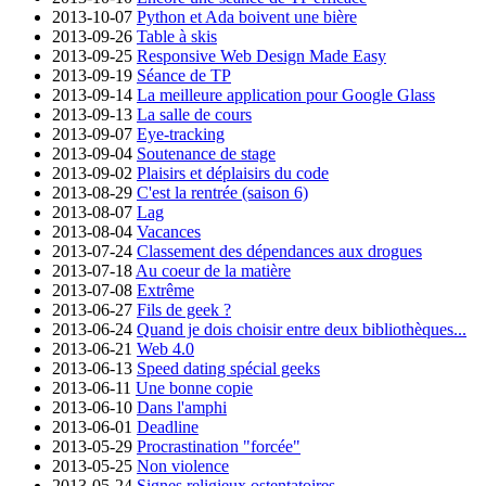
2013-10-07
Python et Ada boivent une bière
2013-09-26
Table à skis
2013-09-25
Responsive Web Design Made Easy
2013-09-19
Séance de TP
2013-09-14
La meilleure application pour Google Glass
2013-09-13
La salle de cours
2013-09-07
Eye-tracking
2013-09-04
Soutenance de stage
2013-09-02
Plaisirs et déplaisirs du code
2013-08-29
C'est la rentrée (saison 6)
2013-08-07
Lag
2013-08-04
Vacances
2013-07-24
Classement des dépendances aux drogues
2013-07-18
Au coeur de la matière
2013-07-08
Extrême
2013-06-27
Fils de geek ?
2013-06-24
Quand je dois choisir entre deux bibliothèques...
2013-06-21
Web 4.0
2013-06-13
Speed dating spécial geeks
2013-06-11
Une bonne copie
2013-06-10
Dans l'amphi
2013-06-01
Deadline
2013-05-29
Procrastination "forcée"
2013-05-25
Non violence
2013-05-24
Signes religieux ostentatoires