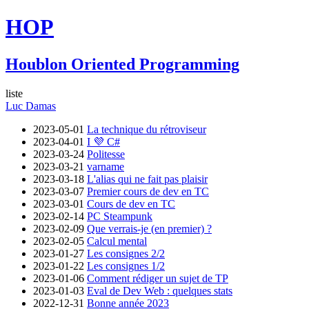
HOP
Houblon Oriented Programming
liste
Luc Damas
2023-05-01
La technique du rétroviseur
2023-04-01
I 💜 C#
2023-03-24
Politesse
2023-03-21
varname
2023-03-18
L'alias qui ne fait pas plaisir
2023-03-07
Premier cours de dev en TC
2023-03-01
Cours de dev en TC
2023-02-14
PC Steampunk
2023-02-09
Que verrais-je (en premier) ?
2023-02-05
Calcul mental
2023-01-27
Les consignes 2/2
2023-01-22
Les consignes 1/2
2023-01-06
Comment rédiger un sujet de TP
2023-01-03
Eval de Dev Web : quelques stats
2022-12-31
Bonne année 2023