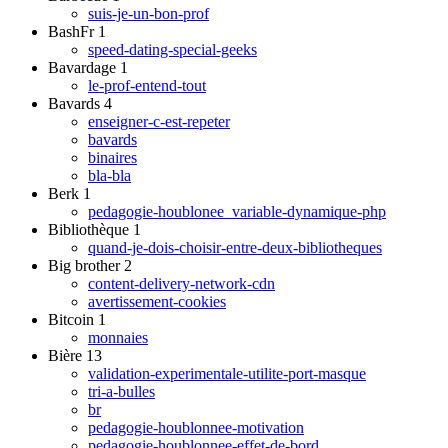
suis-je-un-bon-prof
BashFr
1
speed-dating-special-geeks
Bavardage
1
le-prof-entend-tout
Bavards
4
enseigner-c-est-repeter
bavards
binaires
bla-bla
Berk
1
pedagogie-houblonee_variable-dynamique-php
Bibliothèque
1
quand-je-dois-choisir-entre-deux-bibliotheques
Big brother
2
content-delivery-network-cdn
avertissement-cookies
Bitcoin
1
monnaies
Bière
13
validation-experimentale-utilite-port-masque
tri-a-bulles
br
pedagogie-houblonnee-motivation
pedagogie-houblonnee-effet-de-bord