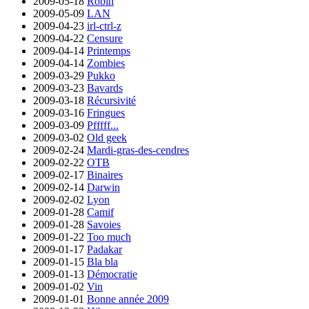
2009-05-18
Robin
2009-05-09
LAN
2009-04-23
irl-ctrl-z
2009-04-22
Censure
2009-04-14
Printemps
2009-04-14
Zombies
2009-03-29
Pukko
2009-03-23
Bavards
2009-03-18
Récursivité
2009-03-16
Fringues
2009-03-09
Pfffff...
2009-03-02
Old geek
2009-02-24
Mardi-gras-des-cendres
2009-02-22
OTB
2009-02-17
Binaires
2009-02-14
Darwin
2009-02-02
Lyon
2009-01-28
Camif
2009-01-28
Savoies
2009-01-22
Too much
2009-01-17
Padakar
2009-01-15
Bla bla
2009-01-13
Démocratie
2009-01-02
Vin
2009-01-01
Bonne année 2009