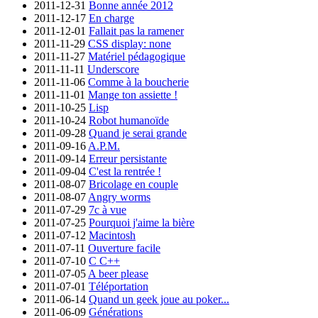
2011-12-31
Bonne année 2012
2011-12-17
En charge
2011-12-01
Fallait pas la ramener
2011-11-29
CSS display: none
2011-11-27
Matériel pédagogique
2011-11-11
Underscore
2011-11-06
Comme à la boucherie
2011-11-01
Mange ton assiette !
2011-10-25
Lisp
2011-10-24
Robot humanoïde
2011-09-28
Quand je serai grande
2011-09-16
A.P.M.
2011-09-14
Erreur persistante
2011-09-04
C'est la rentrée !
2011-08-07
Bricolage en couple
2011-08-07
Angry worms
2011-07-29
7c à vue
2011-07-25
Pourquoi j'aime la bière
2011-07-12
Macintosh
2011-07-11
Ouverture facile
2011-07-10
C C++
2011-07-05
A beer please
2011-07-01
Téléportation
2011-06-14
Quand un geek joue au poker...
2011-06-09
Générations