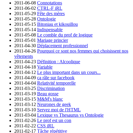
2011-06-08
Connotations
2011-06-02
CTRL-F iRL
2011-05-29
Fête des mères
2011-05-28
Ontologie
2011-05-15
Bitoniau et kikouillou
2011-05-14
Indispensable
2011-05-08
Le comble du prof de logique
2011-05-01
Mariage princier
2011-04-30
Déplacement professionnel
2011-04-26
Pourquoi ce sont nos femmes qui choisissent nos
vêtements
2011-04-23
Définition : Alcoolique
2011-04-18
Variable
2011-04-12
Le plus important dans un cours...
2011-04-09
ça râle sur facebook
2011-04-04
Relativité temporelle
2011-03-25
Discrimination
2011-03-19
Beau gosse
2011-03-15
M&M's blanc
2011-03-12
Neurones de geek
2011-03-10
Servez moi de l'HTML
2011-03-04
Lexique vs Thesaurus vs Ontologie
2011-02-26
Le prof est un con
2011-02-22
CSS iRL
2011-02-17
Tâche répétitive