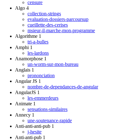
censure
Algo
4
collection-strings
evaluation-dossiers-parcoursup
cueillette-des-cerises
msieur-il-marche-mon-programme
Algorithme
1
tri-a-bulles
Amphi
1
les-lardons
Anamorphose
1
un-worm-sur-mon-bureau
Anglais
1
prononciation
Angular JS
1
nombre-de-dependances-de-angular
AngularJS
1
les-emmerdeurs
Animate
1
sensations-similaires
Annecy
1
une-soutenance-rapide
Anti-anti-anti-pub
1
j-hesite
Anti-anti-pub
1