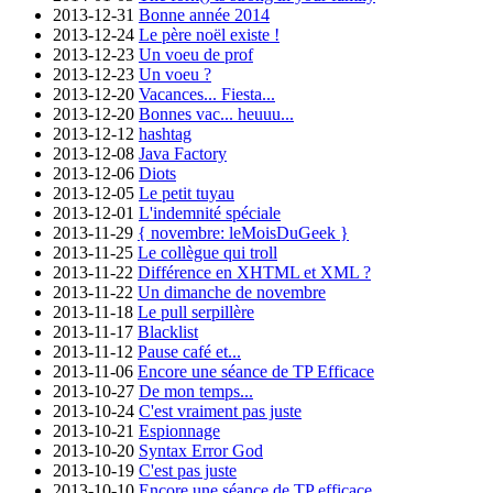
2013-12-31
Bonne année 2014
2013-12-24
Le père noël existe !
2013-12-23
Un voeu de prof
2013-12-23
Un voeu ?
2013-12-20
Vacances... Fiesta...
2013-12-20
Bonnes vac... heuuu...
2013-12-12
hashtag
2013-12-08
Java Factory
2013-12-06
Diots
2013-12-05
Le petit tuyau
2013-12-01
L'indemnité spéciale
2013-11-29
{ novembre: leMoisDuGeek }
2013-11-25
Le collègue qui troll
2013-11-22
Différence en XHTML et XML ?
2013-11-22
Un dimanche de novembre
2013-11-18
Le pull serpillère
2013-11-17
Blacklist
2013-11-12
Pause café et...
2013-11-06
Encore une séance de TP Efficace
2013-10-27
De mon temps...
2013-10-24
C'est vraiment pas juste
2013-10-21
Espionnage
2013-10-20
Syntax Error God
2013-10-19
C'est pas juste
2013-10-10
Encore une séance de TP efficace