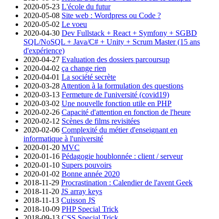
2020-05-23
L'école du futur
2020-05-08
Site web : Wordpress ou Code ?
2020-05-02
Le voeu
2020-04-30
Dev Fullstack + React + Symfony + SGBD
SQL/NoSQL + Java/C# + Unity + Scrum Master (15 ans
d'expérience)
2020-04-27
Evaluation des dossiers parcoursup
2020-04-02
ça change rien
2020-04-01
La société secrète
2020-03-28
Attention à la formulation des questions
2020-03-13
Fermeture de l'université (covid19)
2020-03-02
Une nouvelle fonction utile en PHP
2020-02-26
Capacité d'attention en fonction de l'heure
2020-02-12
Scènes de films revisitées
2020-02-06
Complexité du métier d'enseignant en
informatique à l'université
2020-01-20
MVC
2020-01-16
Pédagogie houblonnée : client / serveur
2020-01-10
Supers pouvoirs
2020-01-02
Bonne année 2020
2018-11-29
Procrastination : Calendier de l'avent Geek
2018-11-20
JS array keys
2018-11-13
Cuisson JS
2018-10-09
PHP Special Trick
2018-09-13
CSS Special Trick