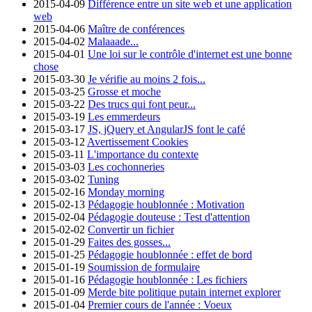
2015-04-09
Différence entre un site web et une application
web
2015-04-06
Maître de conférences
2015-04-02
Malaaade...
2015-04-01
Une loi sur le contrôle d'internet est une bonne
chose
2015-03-30
Je vérifie au moins 2 fois...
2015-03-25
Grosse et moche
2015-03-22
Des trucs qui font peur...
2015-03-19
Les emmerdeurs
2015-03-17
JS, jQuery et AngularJS font le café
2015-03-12
Avertissement Cookies
2015-03-11
L'importance du contexte
2015-03-03
Les cochonneries
2015-03-02
Tuning
2015-02-16
Monday morning
2015-02-13
Pédagogie houblonnée : Motivation
2015-02-04
Pédagogie douteuse : Test d'attention
2015-02-02
Convertir un fichier
2015-01-29
Faites des gosses...
2015-01-25
Pédagogie houblonnée : effet de bord
2015-01-19
Soumission de formulaire
2015-01-16
Pédagogie houblonnée : Les fichiers
2015-01-09
Merde bite politique putain internet explorer
2015-01-04
Premier cours de l'année : Voeux