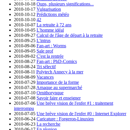
2010-10-18
Oups, plusieurs significations...
2010-10-17
Vulgarisation
2010-10-12
Prédictions météo
2010-10-10
42
2010-10-07
La retraite à 72 ans
2010-10-05
L'homme idéal
2010-09-27
Calcul de l'âge de départ à la retraite
2010-09-25
L'intrus
2010-09-06
Fan-art : Worms
2010-09-05
Sale prof
2010-09-02
C'est la rentrée
2010-08-27
Fan-art : PhD-Comics
2010-08-24
Tri sélectif
2010-08-11
Polytech Annecy à la mer
2010-08-09
Vacances
2010-07-29
Importance de la forme
2010-07-28
Arnaque au supermarché
2010-07-10
Ornithorynque
2010-07-08
Savoir faire et enseigner
2010-07-06
Une brève vision de l'enfer #1 : traitement
interrompu
2010-07-05
Une brève vision de l'enfer #0 : Internet Explorer
2010-06-24
Caricature : Forgeron-Linuxien
2010-06-23
La recherche
2010-06-17
En réunion