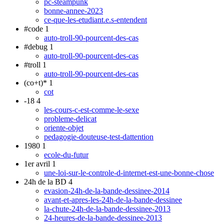
pc-steampunk
bonne-annee-2023
ce-que-les-etudiant.e.s-entendent
#code
1
auto-troll-90-pourcent-des-cas
#debug
1
auto-troll-90-pourcent-des-cas
#troll
1
auto-troll-90-pourcent-des-cas
(co+t)*
1
cot
-18
4
les-cours-c-est-comme-le-sexe
probleme-delicat
oriente-objet
pedagogie-douteuse-test-dattention
1980
1
ecole-du-futur
1er avril
1
une-loi-sur-le-controle-d-internet-est-une-bonne-chose
24h de la BD
4
evasion-24h-de-la-bande-dessinee-2014
avant-et-apres-les-24h-de-la-bande-dessinee
la-chute-24h-de-la-bande-dessinee-2013
24-heures-de-la-bande-dessinee-2013