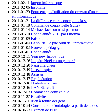
2011-02-11
Jargon informatique
2011-02-06
Insomnie
2011-01-29
Pourcentage d'utilisation du cerveau d'un étudiant
en informatique
2011-01-21
La différence entre concept et classe
2011-01-18
Commande contextuelle (suite)
2011-01-14
Michael Jackson n'est pas mort
2011-01-10
Bonne année 2011 par Onomia
2011-01-09
Fais tourner
2011-01-04
La souris : le pire outil de l'informatique
2011-01-02
Nouvelle pédagogie
2011-01-01
Bonne année
2010-12-31
Year new happy: true
2010-12-26
Le père Noël est un gamer !
2010-12-20
Papa chercheur
2010-12-19
Lisez le sujet
2010-12-18
Assistés
2010-12-17
Régénération
2010-12-16
Hydralisk versus ...
2010-12-16
LAN Starcraft
2010-12-03
Commande contextuelle
2010-11-27
Relativité
2010-11-11
Rien à foutre des gens
2010-10-24
Construction d'ontologies à partir de textes
2010-10-23
Examen de PHP