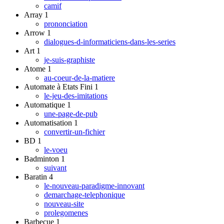
camif
Array
1
prononciation
Arrow
1
dialogues-d-informaticiens-dans-les-series
Art
1
je-suis-graphiste
Atome
1
au-coeur-de-la-matiere
Automate à Etats Fini
1
le-jeu-des-imitations
Automatique
1
une-page-de-pub
Automatisation
1
convertir-un-fichier
BD
1
le-voeu
Badminton
1
suivant
Baratin
4
le-nouveau-paradigme-innovant
demarchage-telephonique
nouveau-site
prolegomenes
Barbecue
1