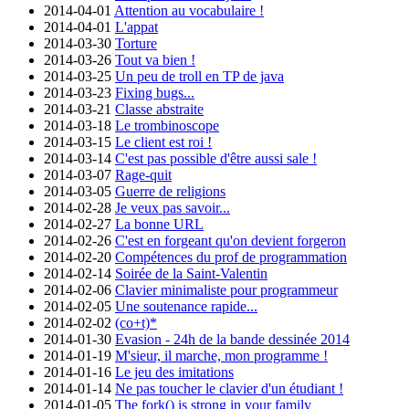
2014-04-01
Attention au vocabulaire !
2014-04-01
L'appat
2014-03-30
Torture
2014-03-26
Tout va bien !
2014-03-25
Un peu de troll en TP de java
2014-03-23
Fixing bugs...
2014-03-21
Classe abstraite
2014-03-18
Le trombinoscope
2014-03-15
Le client est roi !
2014-03-14
C'est pas possible d'être aussi sale !
2014-03-07
Rage-quit
2014-03-05
Guerre de religions
2014-02-28
Je veux pas savoir...
2014-02-27
La bonne URL
2014-02-26
C'est en forgeant qu'on devient forgeron
2014-02-20
Compétences du prof de programmation
2014-02-14
Soirée de la Saint-Valentin
2014-02-06
Clavier minimaliste pour programmeur
2014-02-05
Une soutenance rapide...
2014-02-02
(co+t)*
2014-01-30
Evasion - 24h de la bande dessinée 2014
2014-01-19
M'sieur, il marche, mon programme !
2014-01-16
Le jeu des imitations
2014-01-14
Ne pas toucher le clavier d'un étudiant !
2014-01-05
The fork() is strong in your family