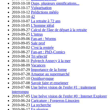
2010-10-18
Oups, plusieurs significations...
2010-10-17
Vulgarisation
2010-10-12
Prédictions météo
2010-10-10
42
2010-10-07
La retraite à 72 ans
2010-10-05
L'homme idéal
2010-09-27
Calcul de l'âge de départ à la retraite
2010-09-25
L'intrus
2010-09-06
Fan-art : Worms
2010-09-05
Sale prof
2010-09-02
C'est la rentrée
2010-08-27
Fan-art : PhD-Comics
2010-08-24
Tri sélectif
2010-08-11
Polytech Annecy à la mer
2010-08-09
Vacances
2010-07-29
Importance de la forme
2010-07-28
Arnaque au supermarché
2010-07-10
Ornithorynque
2010-07-08
Savoir faire et enseigner
2010-07-06
Une brève vision de l'enfer #1 : traitement
interrompu
2010-07-05
Une brève vision de l'enfer #0 : Internet Explorer
2010-06-24
Caricature : Forgeron-Linuxien
2010-06-23
La recherche
2010-06-17
En réunion