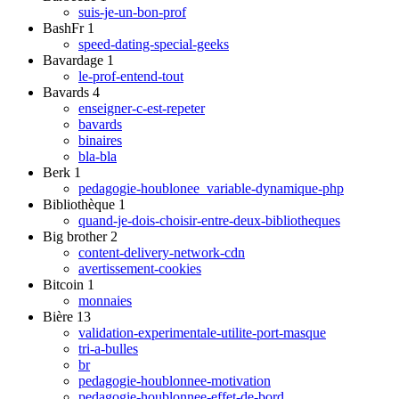
suis-je-un-bon-prof
BashFr
1
speed-dating-special-geeks
Bavardage
1
le-prof-entend-tout
Bavards
4
enseigner-c-est-repeter
bavards
binaires
bla-bla
Berk
1
pedagogie-houblonee_variable-dynamique-php
Bibliothèque
1
quand-je-dois-choisir-entre-deux-bibliotheques
Big brother
2
content-delivery-network-cdn
avertissement-cookies
Bitcoin
1
monnaies
Bière
13
validation-experimentale-utilite-port-masque
tri-a-bulles
br
pedagogie-houblonnee-motivation
pedagogie-houblonnee-effet-de-bord