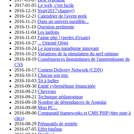
2017-01-05
Le web, c'est facile
2016-12-31
Year(2017).happy()
2016-12-21
Calendrier de l'avent geek
2016-11-21
Dans un univers parallèle...
2016-11-10
Question pertinente
2016-11-04
Les lardons
2016-11-03
J'aime php ! (perles d'exam)
2016-10-27
... Orienté Objet
2016-10-24
Le nouveau paradigme innovant
2016-10-23
Variations de la stimulation du nerf optique
2016-10-19
Conséquences linguistiques de l'apprentissage de
CSS
2016-10-17
Content Delivery Network (CDN)
2016-10-13
Chacun son truc
2016-10-03
Tri à bulles
2016-09-30
Entité cybernétique émancipée
2016-09-23
Chevrons
2016-09-21
Technique pédagogique
2016-09-18
Nombre de dépendances de Angular
2016-09-08
Mon PC...
2016-09-06
Comparatif frameworks et CMS PHP (titre pute à
clics)
2016-08-29
Préparatifs de rentrée
2016-07-05
Effet binôme