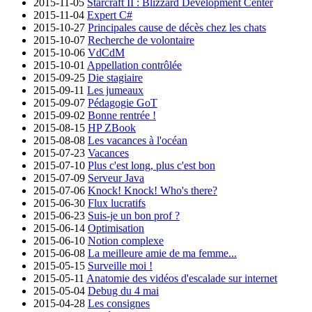
2015-11-05
Starcraft II : Blizzard Development Center
2015-11-04
Expert C#
2015-10-27
Principales cause de décès chez les chats
2015-10-07
Recherche de volontaire
2015-10-06
VdCdM
2015-10-01
Appellation contrôlée
2015-09-25
Die stagiaire
2015-09-11
Les jumeaux
2015-09-07
Pédagogie GoT
2015-09-02
Bonne rentrée !
2015-08-15
HP ZBook
2015-08-08
Les vacances à l'océan
2015-07-23
Vacances
2015-07-10
Plus c'est long, plus c'est bon
2015-07-09
Serveur Java
2015-07-06
Knock! Knock! Who's there?
2015-06-30
Flux lucratifs
2015-06-23
Suis-je un bon prof ?
2015-06-14
Optimisation
2015-06-10
Notion complexe
2015-06-08
La meilleure amie de ma femme...
2015-05-15
Surveille moi !
2015-05-11
Anatomie des vidéos d'escalade sur internet
2015-05-04
Debug du 4 mai
2015-04-28
Les consignes