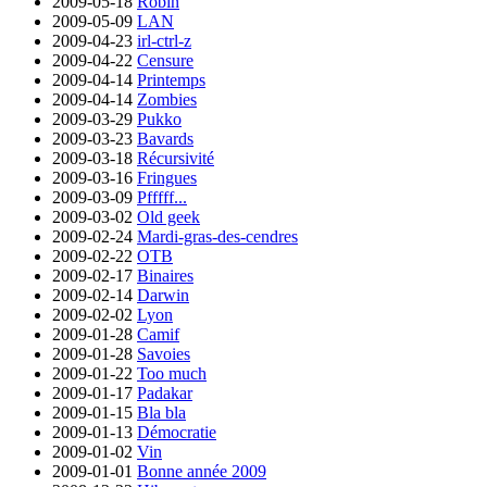
2009-05-18
Robin
2009-05-09
LAN
2009-04-23
irl-ctrl-z
2009-04-22
Censure
2009-04-14
Printemps
2009-04-14
Zombies
2009-03-29
Pukko
2009-03-23
Bavards
2009-03-18
Récursivité
2009-03-16
Fringues
2009-03-09
Pfffff...
2009-03-02
Old geek
2009-02-24
Mardi-gras-des-cendres
2009-02-22
OTB
2009-02-17
Binaires
2009-02-14
Darwin
2009-02-02
Lyon
2009-01-28
Camif
2009-01-28
Savoies
2009-01-22
Too much
2009-01-17
Padakar
2009-01-15
Bla bla
2009-01-13
Démocratie
2009-01-02
Vin
2009-01-01
Bonne année 2009