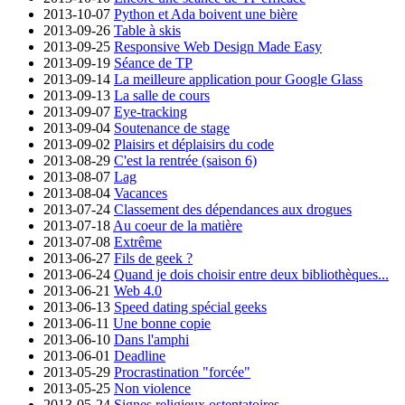
2013-10-07
Python et Ada boivent une bière
2013-09-26
Table à skis
2013-09-25
Responsive Web Design Made Easy
2013-09-19
Séance de TP
2013-09-14
La meilleure application pour Google Glass
2013-09-13
La salle de cours
2013-09-07
Eye-tracking
2013-09-04
Soutenance de stage
2013-09-02
Plaisirs et déplaisirs du code
2013-08-29
C'est la rentrée (saison 6)
2013-08-07
Lag
2013-08-04
Vacances
2013-07-24
Classement des dépendances aux drogues
2013-07-18
Au coeur de la matière
2013-07-08
Extrême
2013-06-27
Fils de geek ?
2013-06-24
Quand je dois choisir entre deux bibliothèques...
2013-06-21
Web 4.0
2013-06-13
Speed dating spécial geeks
2013-06-11
Une bonne copie
2013-06-10
Dans l'amphi
2013-06-01
Deadline
2013-05-29
Procrastination "forcée"
2013-05-25
Non violence
2013-05-24
Signes religieux ostentatoires