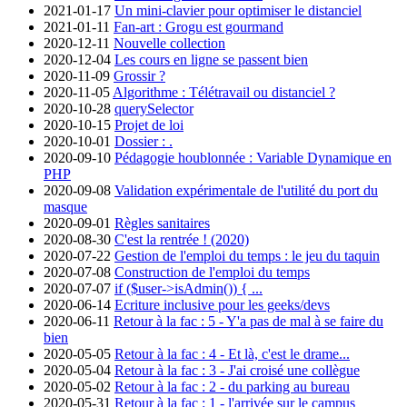
2021-01-17
Un mini-clavier pour optimiser le distanciel
2021-01-11
Fan-art : Grogu est gourmand
2020-12-11
Nouvelle collection
2020-12-04
Les cours en ligne se passent bien
2020-11-09
Grossir ?
2020-11-05
Algorithme : Télétravail ou distanciel ?
2020-10-28
querySelector
2020-10-15
Projet de loi
2020-10-01
Dossier : .
2020-09-10
Pédagogie houblonnée : Variable Dynamique en
PHP
2020-09-08
Validation expérimentale de l'utilité du port du
masque
2020-09-01
Règles sanitaires
2020-08-30
C'est la rentrée ! (2020)
2020-07-22
Gestion de l'emploi du temps : le jeu du taquin
2020-07-08
Construction de l'emploi du temps
2020-07-07
if ($user->isAdmin()) { ...
2020-06-14
Ecriture inclusive pour les geeks/devs
2020-06-11
Retour à la fac : 5 - Y'a pas de mal à se faire du
bien
2020-05-05
Retour à la fac : 4 - Et là, c'est le drame...
2020-05-04
Retour à la fac : 3 - J'ai croisé une collègue
2020-05-02
Retour à la fac : 2 - du parking au bureau
2020-05-31
Retour à la fac : 1 - l'arrivée sur le campus