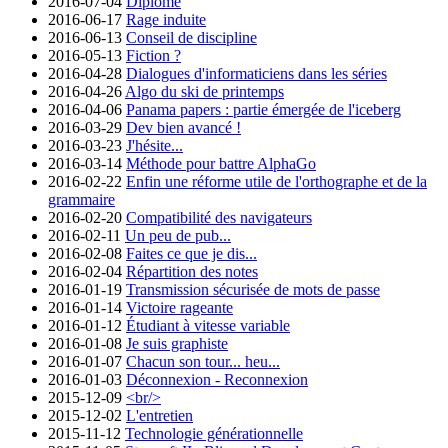
2016-07-04
Diplômé
2016-06-17
Rage induite
2016-06-13
Conseil de discipline
2016-05-13
Fiction ?
2016-04-28
Dialogues d'informaticiens dans les séries
2016-04-26
Algo du ski de printemps
2016-04-06
Panama papers : partie émergée de l'iceberg
2016-03-29
Dev bien avancé !
2016-03-23
J'hésite...
2016-03-14
Méthode pour battre AlphaGo
2016-02-22
Enfin une réforme utile de l'orthographe et de la
grammaire
2016-02-20
Compatibilité des navigateurs
2016-02-11
Un peu de pub...
2016-02-08
Faites ce que je dis...
2016-02-04
Répartition des notes
2016-01-19
Transmission sécurisée de mots de passe
2016-01-14
Victoire rageante
2016-01-12
Étudiant à vitesse variable
2016-01-08
Je suis graphiste
2016-01-07
Chacun son tour... heu...
2016-01-03
Déconnexion - Reconnexion
2015-12-09
<br/>
2015-12-02
L'entretien
2015-11-12
Technologie générationnelle