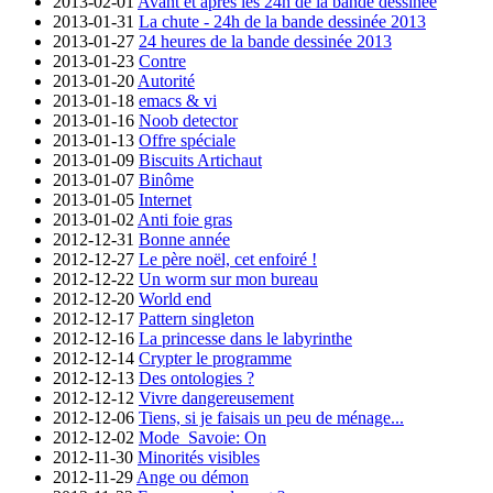
2013-02-01
Avant et après les 24h de la bande dessinée
2013-01-31
La chute - 24h de la bande dessinée 2013
2013-01-27
24 heures de la bande dessinée 2013
2013-01-23
Contre
2013-01-20
Autorité
2013-01-18
emacs & vi
2013-01-16
Noob detector
2013-01-13
Offre spéciale
2013-01-09
Biscuits Artichaut
2013-01-07
Binôme
2013-01-05
Internet
2013-01-02
Anti foie gras
2012-12-31
Bonne année
2012-12-27
Le père noël, cet enfoiré !
2012-12-22
Un worm sur mon bureau
2012-12-20
World end
2012-12-17
Pattern singleton
2012-12-16
La princesse dans le labyrinthe
2012-12-14
Crypter le programme
2012-12-13
Des ontologies ?
2012-12-12
Vivre dangereusement
2012-12-06
Tiens, si je faisais un peu de ménage...
2012-12-02
Mode_Savoie: On
2012-11-30
Minorités visibles
2012-11-29
Ange ou démon