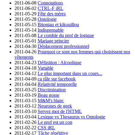
2011-06-08
Connotations
2011-06-02
CTRL-F iRL
2011-05-29
Fête des mères
2011-05-28
Ontologie
2011-05-15
Bitoniau et kikouillou
2011-05-14
Indispensable
2011-05-08
Le comble du prof de logique
2011-05-01
Mariage princier
2011-04-30
Déplacement professionnel
2011-04-26
Pourquoi ce sont nos femmes qui choisissent nos
vêtements
2011-04-23
Définition : Alcoolique
2011-04-18
Variable
2011-04-12
Le plus important dans un cours...
2011-04-09
ça râle sur facebook
2011-04-04
Relativité temporelle
2011-03-25
Discrimination
2011-03-19
Beau gosse
2011-03-15
M&M's blanc
2011-03-12
Neurones de geek
2011-03-10
Servez moi de l'HTML
2011-03-04
Lexique vs Thesaurus vs Ontologie
2011-02-26
Le prof est un con
2011-02-22
CSS iRL
2011-02-17
Tâche répétitive