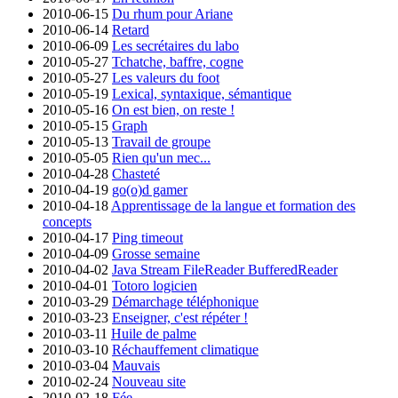
2010-06-15
Du rhum pour Ariane
2010-06-14
Retard
2010-06-09
Les secrétaires du labo
2010-05-27
Tchatche, baffre, cogne
2010-05-27
Les valeurs du foot
2010-05-19
Lexical, syntaxique, sémantique
2010-05-16
On est bien, on reste !
2010-05-15
Graph
2010-05-13
Travail de groupe
2010-05-05
Rien qu'un mec...
2010-04-28
Chasteté
2010-04-19
go(o)d gamer
2010-04-18
Apprentissage de la langue et formation des
concepts
2010-04-17
Ping timeout
2010-04-09
Grosse semaine
2010-04-02
Java Stream FileReader BufferedReader
2010-04-01
Totoro logicien
2010-03-29
Démarchage téléphonique
2010-03-23
Enseigner, c'est répéter !
2010-03-11
Huile de palme
2010-03-10
Réchauffement climatique
2010-03-04
Mauvais
2010-02-24
Nouveau site
2010-02-18
Fée