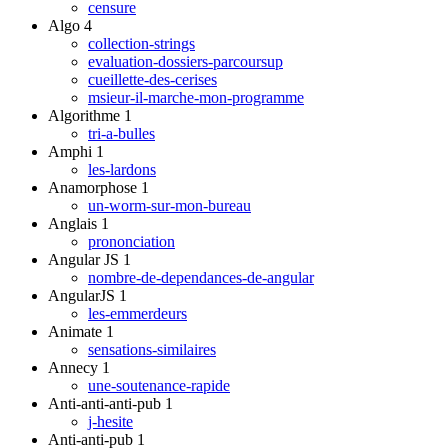
censure
Algo
4
collection-strings
evaluation-dossiers-parcoursup
cueillette-des-cerises
msieur-il-marche-mon-programme
Algorithme
1
tri-a-bulles
Amphi
1
les-lardons
Anamorphose
1
un-worm-sur-mon-bureau
Anglais
1
prononciation
Angular JS
1
nombre-de-dependances-de-angular
AngularJS
1
les-emmerdeurs
Animate
1
sensations-similaires
Annecy
1
une-soutenance-rapide
Anti-anti-anti-pub
1
j-hesite
Anti-anti-pub
1