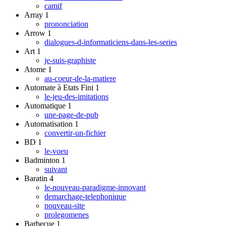
camif
Array
1
prononciation
Arrow
1
dialogues-d-informaticiens-dans-les-series
Art
1
je-suis-graphiste
Atome
1
au-coeur-de-la-matiere
Automate à Etats Fini
1
le-jeu-des-imitations
Automatique
1
une-page-de-pub
Automatisation
1
convertir-un-fichier
BD
1
le-voeu
Badminton
1
suivant
Baratin
4
le-nouveau-paradigme-innovant
demarchage-telephonique
nouveau-site
prolegomenes
Barbecue
1