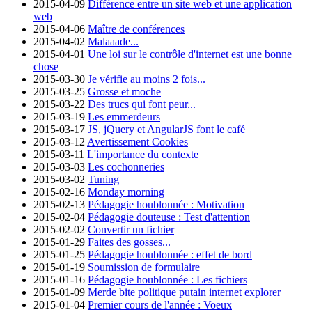
2015-04-09
Différence entre un site web et une application
web
2015-04-06
Maître de conférences
2015-04-02
Malaaade...
2015-04-01
Une loi sur le contrôle d'internet est une bonne
chose
2015-03-30
Je vérifie au moins 2 fois...
2015-03-25
Grosse et moche
2015-03-22
Des trucs qui font peur...
2015-03-19
Les emmerdeurs
2015-03-17
JS, jQuery et AngularJS font le café
2015-03-12
Avertissement Cookies
2015-03-11
L'importance du contexte
2015-03-03
Les cochonneries
2015-03-02
Tuning
2015-02-16
Monday morning
2015-02-13
Pédagogie houblonnée : Motivation
2015-02-04
Pédagogie douteuse : Test d'attention
2015-02-02
Convertir un fichier
2015-01-29
Faites des gosses...
2015-01-25
Pédagogie houblonnée : effet de bord
2015-01-19
Soumission de formulaire
2015-01-16
Pédagogie houblonnée : Les fichiers
2015-01-09
Merde bite politique putain internet explorer
2015-01-04
Premier cours de l'année : Voeux