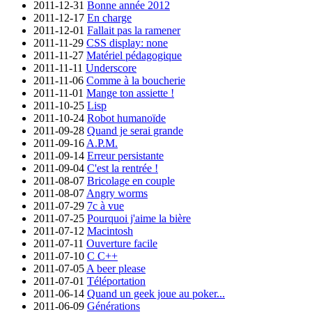
2011-12-31
Bonne année 2012
2011-12-17
En charge
2011-12-01
Fallait pas la ramener
2011-11-29
CSS display: none
2011-11-27
Matériel pédagogique
2011-11-11
Underscore
2011-11-06
Comme à la boucherie
2011-11-01
Mange ton assiette !
2011-10-25
Lisp
2011-10-24
Robot humanoïde
2011-09-28
Quand je serai grande
2011-09-16
A.P.M.
2011-09-14
Erreur persistante
2011-09-04
C'est la rentrée !
2011-08-07
Bricolage en couple
2011-08-07
Angry worms
2011-07-29
7c à vue
2011-07-25
Pourquoi j'aime la bière
2011-07-12
Macintosh
2011-07-11
Ouverture facile
2011-07-10
C C++
2011-07-05
A beer please
2011-07-01
Téléportation
2011-06-14
Quand un geek joue au poker...
2011-06-09
Générations