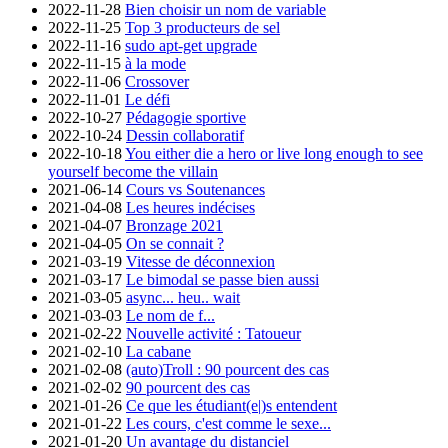
2022-11-28
Bien choisir un nom de variable
2022-11-25
Top 3 producteurs de sel
2022-11-16
sudo apt-get upgrade
2022-11-15
à la mode
2022-11-06
Crossover
2022-11-01
Le défi
2022-10-27
Pédagogie sportive
2022-10-24
Dessin collaboratif
2022-10-18
You either die a hero or live long enough to see
yourself become the villain
2021-06-14
Cours vs Soutenances
2021-04-08
Les heures indécises
2021-04-07
Bronzage 2021
2021-04-05
On se connait ?
2021-03-19
Vitesse de déconnexion
2021-03-17
Le bimodal se passe bien aussi
2021-03-05
async... heu.. wait
2021-03-03
Le nom de f...
2021-02-22
Nouvelle activité : Tatoueur
2021-02-10
La cabane
2021-02-08
(auto)Troll : 90 pourcent des cas
2021-02-02
90 pourcent des cas
2021-01-26
Ce que les étudiant(e|)s entendent
2021-01-22
Les cours, c'est comme le sexe...
2021-01-20
Un avantage du distanciel