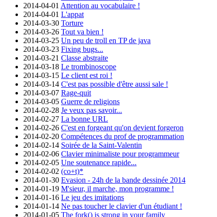
2014-04-01
Attention au vocabulaire !
2014-04-01
L'appat
2014-03-30
Torture
2014-03-26
Tout va bien !
2014-03-25
Un peu de troll en TP de java
2014-03-23
Fixing bugs...
2014-03-21
Classe abstraite
2014-03-18
Le trombinoscope
2014-03-15
Le client est roi !
2014-03-14
C'est pas possible d'être aussi sale !
2014-03-07
Rage-quit
2014-03-05
Guerre de religions
2014-02-28
Je veux pas savoir...
2014-02-27
La bonne URL
2014-02-26
C'est en forgeant qu'on devient forgeron
2014-02-20
Compétences du prof de programmation
2014-02-14
Soirée de la Saint-Valentin
2014-02-06
Clavier minimaliste pour programmeur
2014-02-05
Une soutenance rapide...
2014-02-02
(co+t)*
2014-01-30
Evasion - 24h de la bande dessinée 2014
2014-01-19
M'sieur, il marche, mon programme !
2014-01-16
Le jeu des imitations
2014-01-14
Ne pas toucher le clavier d'un étudiant !
2014-01-05
The fork() is strong in your family