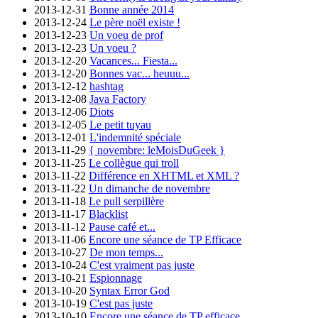
2013-12-31
Bonne année 2014
2013-12-24
Le père noël existe !
2013-12-23
Un voeu de prof
2013-12-23
Un voeu ?
2013-12-20
Vacances... Fiesta...
2013-12-20
Bonnes vac... heuuu...
2013-12-12
hashtag
2013-12-08
Java Factory
2013-12-06
Diots
2013-12-05
Le petit tuyau
2013-12-01
L'indemnité spéciale
2013-11-29
{ novembre: leMoisDuGeek }
2013-11-25
Le collègue qui troll
2013-11-22
Différence en XHTML et XML ?
2013-11-22
Un dimanche de novembre
2013-11-18
Le pull serpillère
2013-11-17
Blacklist
2013-11-12
Pause café et...
2013-11-06
Encore une séance de TP Efficace
2013-10-27
De mon temps...
2013-10-24
C'est vraiment pas juste
2013-10-21
Espionnage
2013-10-20
Syntax Error God
2013-10-19
C'est pas juste
2013-10-10
Encore une séance de TP efficace