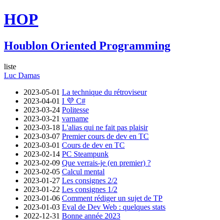
HOP
Houblon Oriented Programming
liste
Luc Damas
2023-05-01
La technique du rétroviseur
2023-04-01
I 💜 C#
2023-03-24
Politesse
2023-03-21
varname
2023-03-18
L'alias qui ne fait pas plaisir
2023-03-07
Premier cours de dev en TC
2023-03-01
Cours de dev en TC
2023-02-14
PC Steampunk
2023-02-09
Que verrais-je (en premier) ?
2023-02-05
Calcul mental
2023-01-27
Les consignes 2/2
2023-01-22
Les consignes 1/2
2023-01-06
Comment rédiger un sujet de TP
2023-01-03
Eval de Dev Web : quelques stats
2022-12-31
Bonne année 2023