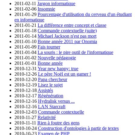
2011-02-11
Jargon informatique
2011-02-06
Insomnie
2011-01-29
Pourcentage d'utilisation du cerveau d'un étudiant
en informatique
2011-01-21
La différence entre concept et classe
2011-01-18
Commande contextuelle (suite)
2011-01-14
Michael Jackson n'est pas mort
2011-01-10
Bonne année 2011 par Onomia
2011-01-09
Fais tourner
2011-01-04
La souris : le pire outil de l'informatique
2011-01-02
Nouvelle pédagogie
2011-01-01
Bonne année
2010-12-31
Year new happy: true
2010-12-26
Le père Noël est un gamer !
2010-12-20
Papa chercheur
2010-12-19
Lisez le sujet
2010-12-18
Assistés
2010-12-17
Régénération
2010-12-16
Hydralisk versus ...
2010-12-16
LAN Starcraft
2010-12-03
Commande contextuelle
2010-11-27
Relativité
2010-11-11
Rien à foutre des gens
2010-10-24
Construction d'ontologies à partir de textes
2010-10-23
Examen de PHP