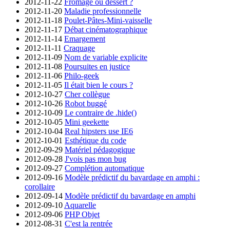
2012-11-22
Fromage ou dessert ?
2012-11-20
Maladie professionnelle
2012-11-18
Poulet-Pâtes-Mini-vaisselle
2012-11-17
Débat cinématographique
2012-11-14
Emargement
2012-11-11
Craquage
2012-11-09
Nom de variable explicite
2012-11-08
Poursuites en justice
2012-11-06
Philo-geek
2012-11-05
Il était bien le cours ?
2012-10-27
Cher collègue
2012-10-26
Robot buggé
2012-10-09
Le contraire de .hide()
2012-10-05
Mini geekette
2012-10-04
Real hipsters use IE6
2012-10-01
Esthétique du code
2012-09-29
Matériel pédagogique
2012-09-28
J'vois pas mon bug
2012-09-27
Complétion automatique
2012-09-16
Modèle prédictif du bavardage en amphi :
corollaire
2012-09-14
Modèle prédictif du bavardage en amphi
2012-09-10
Aquarelle
2012-09-06
PHP Objet
2012-08-31
C'est la rentrée