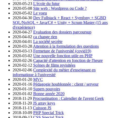
2020-05-23
L'école du futur
2020-05-08
Site web : Wordpress ou Code ?
2020-05-02
Le voeu
2020-04-30
Dev Fullstack + React + Symfony + SGBD
SQL/NoSQL + Java/C# + Unity + Scrum Master (15 ans
d'expérience)
2020-04-27
Evaluation des dossiers parcoursup
2020-04-02
ça change rien
2020-04-01
La société secrète
2020-03-28
Attention à la formulation des questions
2020-03-13
Fermeture de l'université (covid19)
2020-03-02
Une nouvelle fonction utile en PHP
2020-02-26
Capacité d'attention en fonction de l'heure
2020-02-12
Scènes de films revisitées
2020-02-06
Complexité du métier d'enseignant en
informatique à l'université
2020-01-20
MVC
2020-01-16
Pédagogie houblonnée : client / serveur
2020-01-10
Supers pouvoirs
2020-01-02
Bonne année 2020
2018-11-29
Procrastination : Calendier de l'avent Geek
2018-11-20
JS array keys
2018-11-13
Cuisson JS
2018-10-09
PHP Special Trick
2018-09-13
CSS Special Trick