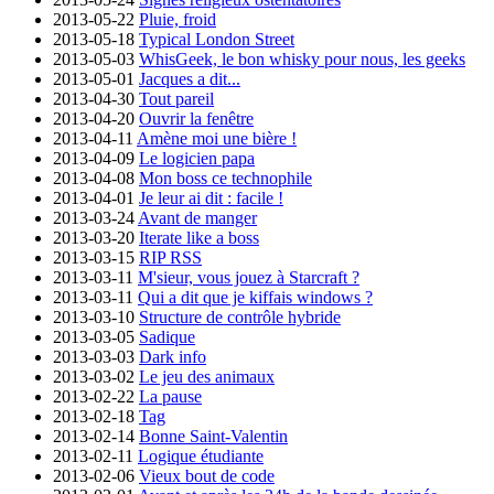
2013-05-22
Pluie, froid
2013-05-18
Typical London Street
2013-05-03
WhisGeek, le bon whisky pour nous, les geeks
2013-05-01
Jacques a dit...
2013-04-30
Tout pareil
2013-04-20
Ouvrir la fenêtre
2013-04-11
Amène moi une bière !
2013-04-09
Le logicien papa
2013-04-08
Mon boss ce technophile
2013-04-01
Je leur ai dit : facile !
2013-03-24
Avant de manger
2013-03-20
Iterate like a boss
2013-03-15
RIP RSS
2013-03-11
M'sieur, vous jouez à Starcraft ?
2013-03-11
Qui a dit que je kiffais windows ?
2013-03-10
Structure de contrôle hybride
2013-03-05
Sadique
2013-03-03
Dark info
2013-03-02
Le jeu des animaux
2013-02-22
La pause
2013-02-18
Tag
2013-02-14
Bonne Saint-Valentin
2013-02-11
Logique étudiante
2013-02-06
Vieux bout de code