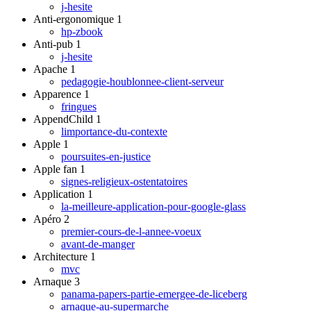
j-hesite
Anti-ergonomique
1
hp-zbook
Anti-pub
1
j-hesite
Apache
1
pedagogie-houblonnee-client-serveur
Apparence
1
fringues
AppendChild
1
limportance-du-contexte
Apple
1
poursuites-en-justice
Apple fan
1
signes-religieux-ostentatoires
Application
1
la-meilleure-application-pour-google-glass
Apéro
2
premier-cours-de-l-annee-voeux
avant-de-manger
Architecture
1
mvc
Arnaque
3
panama-papers-partie-emergee-de-liceberg
arnaque-au-supermarche