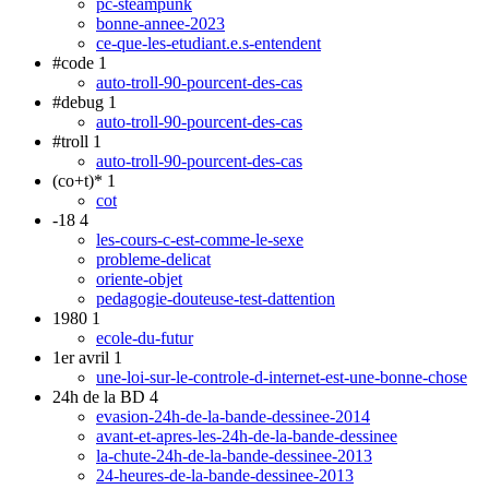
pc-steampunk
bonne-annee-2023
ce-que-les-etudiant.e.s-entendent
#code
1
auto-troll-90-pourcent-des-cas
#debug
1
auto-troll-90-pourcent-des-cas
#troll
1
auto-troll-90-pourcent-des-cas
(co+t)*
1
cot
-18
4
les-cours-c-est-comme-le-sexe
probleme-delicat
oriente-objet
pedagogie-douteuse-test-dattention
1980
1
ecole-du-futur
1er avril
1
une-loi-sur-le-controle-d-internet-est-une-bonne-chose
24h de la BD
4
evasion-24h-de-la-bande-dessinee-2014
avant-et-apres-les-24h-de-la-bande-dessinee
la-chute-24h-de-la-bande-dessinee-2013
24-heures-de-la-bande-dessinee-2013