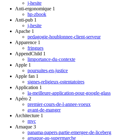
j-hesite
Anti-ergonomique
1
hp-zbook
Anti-pub
1
j-hesite
Apache
1
pedagogie-houblonnee-client-serveur
Apparence
1
fringues
AppendChild
1
limportance-du-contexte
Apple
1
poursuites-en-justice
Apple fan
1
signes-religieux-ostentatoires
Application
1
la-meilleure-application-pour-google-glass
Apéro
2
premier-cours-de-l-annee-voeux
avant-de-manger
Architecture
1
mvc
Arnaque
3
panama-papers-partie-emergee-de-liceberg
arnaque-au-supermarche