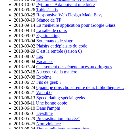
2013-10-07
Python et Ada boivent une bière
2013-09-26
Table à skis
2013-09-25
Responsive Web Design Made Easy
2013-09-19
Séance de TP
2013-09-14
La meilleure application pour Google Glass
2013-09-13
La salle de cours
2013-09-07
Eye-tracking
2013-09-04
Soutenance de stage
2013-09-02
Plaisirs et déplaisirs du code
2013-08-29
C'est la rentrée (saison 6)
2013-08-07
Lag
2013-08-04
Vacances
2013-07-24
Classement des dépendances aux drogues
2013-07-18
Au coeur de la matière
2013-07-08
Extrême
2013-06-27
Fils de geek ?
2013-06-24
Quand je dois choisir entre deux bibliothèques...
2013-06-21
Web 4.0
2013-06-13
Speed dating spécial geeks
2013-06-11
Une bonne copie
2013-06-10
Dans l'amphi
2013-06-01
Deadline
2013-05-29
Procrastination "forcée"
2013-05-25
Non violence
2013-05-24
Signes religieux ostentatoires