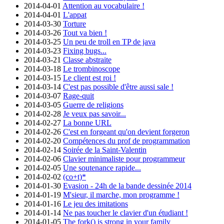
2014-04-01
Attention au vocabulaire !
2014-04-01
L'appat
2014-03-30
Torture
2014-03-26
Tout va bien !
2014-03-25
Un peu de troll en TP de java
2014-03-23
Fixing bugs...
2014-03-21
Classe abstraite
2014-03-18
Le trombinoscope
2014-03-15
Le client est roi !
2014-03-14
C'est pas possible d'être aussi sale !
2014-03-07
Rage-quit
2014-03-05
Guerre de religions
2014-02-28
Je veux pas savoir...
2014-02-27
La bonne URL
2014-02-26
C'est en forgeant qu'on devient forgeron
2014-02-20
Compétences du prof de programmation
2014-02-14
Soirée de la Saint-Valentin
2014-02-06
Clavier minimaliste pour programmeur
2014-02-05
Une soutenance rapide...
2014-02-02
(co+t)*
2014-01-30
Evasion - 24h de la bande dessinée 2014
2014-01-19
M'sieur, il marche, mon programme !
2014-01-16
Le jeu des imitations
2014-01-14
Ne pas toucher le clavier d'un étudiant !
2014-01-05
The fork() is strong in your family