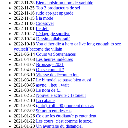
2022-11-28
Bien choisir un nom de variable
2022-11-25
Top 3 producteurs de sel
2022-11-16
sudo apt-get upgrade
2022-11-15
à la mode
2022-11-06
Crossover
2022-11-01
Le défi
2022-10-27
Pédagogie sportive
2022-10-24
Dessin collaboratif
2022-10-18
You either die a hero or live long enough to see
yourself become the villain
2021-06-14
Cours vs Soutenances
2021-04-08
Les heures indécises
2021-04-07
Bronzage 2021
2021-04-05
On se connait ?
2021-03-19
Vitesse de déconnexion
2021-03-17
Le bimodal se passe bien aussi
2021-03-05
async... heu.. wait
2021-03-03
Le nom de f...
2021-02-22
Nouvelle activité : Tatoueur
2021-02-10
La cabane
2021-02-08
(auto)Troll : 90 pourcent des cas
2021-02-02
90 pourcent des cas
2021-01-26
Ce que les étudiant(e|)s entendent
2021-01-22
Les cours, c'est comme le sexe...
2021-01-20
Un avantage du distanciel