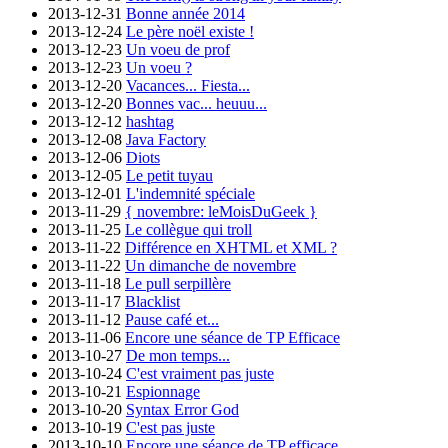
2013-12-31
Bonne année 2014
2013-12-24
Le père noël existe !
2013-12-23
Un voeu de prof
2013-12-23
Un voeu ?
2013-12-20
Vacances... Fiesta...
2013-12-20
Bonnes vac... heuuu...
2013-12-12
hashtag
2013-12-08
Java Factory
2013-12-06
Diots
2013-12-05
Le petit tuyau
2013-12-01
L'indemnité spéciale
2013-11-29
{ novembre: leMoisDuGeek }
2013-11-25
Le collègue qui troll
2013-11-22
Différence en XHTML et XML ?
2013-11-22
Un dimanche de novembre
2013-11-18
Le pull serpillère
2013-11-17
Blacklist
2013-11-12
Pause café et...
2013-11-06
Encore une séance de TP Efficace
2013-10-27
De mon temps...
2013-10-24
C'est vraiment pas juste
2013-10-21
Espionnage
2013-10-20
Syntax Error God
2013-10-19
C'est pas juste
2013-10-10
Encore une séance de TP efficace