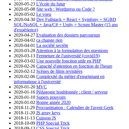
2020-05-23
L'école du futur
2020-05-08
Site web : Wordpress ou Code ?
2020-05-02
Le voeu
2020-04-30
Dev Fullstack + React + Symfony + SGBD
SQL/NoSQL + Java/C# + Unity + Scrum Master (15 ans
d'expérience)
2020-04-27
Evaluation des dossiers parcoursup
2020-04-02
ça change rien
2020-04-01
La société secrète
2020-03-28
Attention à la formulation des questions
2020-03-13
Fermeture de l'université (covid19)
2020-03-02
Une nouvelle fonction utile en PHP
2020-02-26
Capacité d'attention en fonction de l'heure
2020-02-12
Scènes de films revisitées
2020-02-06
Complexité du métier d'enseignant en
informatique à l'université
2020-01-20
MVC
2020-01-16
Pédagogie houblonnée : client / serveur
2020-01-10
Supers pouvoirs
2020-01-02
Bonne année 2020
2018-11-29
Procrastination : Calendier de l'avent Geek
2018-11-20
JS array keys
2018-11-13
Cuisson JS
2018-10-09
PHP Special Trick
2018-09-13
CSS Special Trick