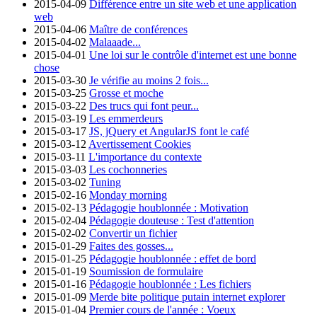
2015-04-09
Différence entre un site web et une application
web
2015-04-06
Maître de conférences
2015-04-02
Malaaade...
2015-04-01
Une loi sur le contrôle d'internet est une bonne
chose
2015-03-30
Je vérifie au moins 2 fois...
2015-03-25
Grosse et moche
2015-03-22
Des trucs qui font peur...
2015-03-19
Les emmerdeurs
2015-03-17
JS, jQuery et AngularJS font le café
2015-03-12
Avertissement Cookies
2015-03-11
L'importance du contexte
2015-03-03
Les cochonneries
2015-03-02
Tuning
2015-02-16
Monday morning
2015-02-13
Pédagogie houblonnée : Motivation
2015-02-04
Pédagogie douteuse : Test d'attention
2015-02-02
Convertir un fichier
2015-01-29
Faites des gosses...
2015-01-25
Pédagogie houblonnée : effet de bord
2015-01-19
Soumission de formulaire
2015-01-16
Pédagogie houblonnée : Les fichiers
2015-01-09
Merde bite politique putain internet explorer
2015-01-04
Premier cours de l'année : Voeux