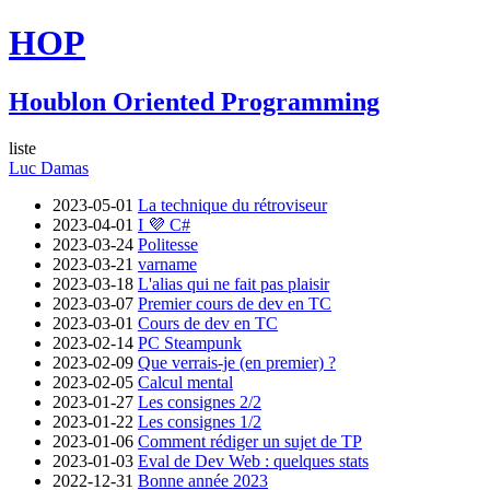
HOP
Houblon Oriented Programming
liste
Luc Damas
2023-05-01
La technique du rétroviseur
2023-04-01
I 💜 C#
2023-03-24
Politesse
2023-03-21
varname
2023-03-18
L'alias qui ne fait pas plaisir
2023-03-07
Premier cours de dev en TC
2023-03-01
Cours de dev en TC
2023-02-14
PC Steampunk
2023-02-09
Que verrais-je (en premier) ?
2023-02-05
Calcul mental
2023-01-27
Les consignes 2/2
2023-01-22
Les consignes 1/2
2023-01-06
Comment rédiger un sujet de TP
2023-01-03
Eval de Dev Web : quelques stats
2022-12-31
Bonne année 2023