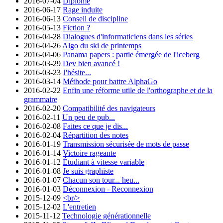
2016-07-04
Diplômé
2016-06-17
Rage induite
2016-06-13
Conseil de discipline
2016-05-13
Fiction ?
2016-04-28
Dialogues d'informaticiens dans les séries
2016-04-26
Algo du ski de printemps
2016-04-06
Panama papers : partie émergée de l'iceberg
2016-03-29
Dev bien avancé !
2016-03-23
J'hésite...
2016-03-14
Méthode pour battre AlphaGo
2016-02-22
Enfin une réforme utile de l'orthographe et de la
grammaire
2016-02-20
Compatibilité des navigateurs
2016-02-11
Un peu de pub...
2016-02-08
Faites ce que je dis...
2016-02-04
Répartition des notes
2016-01-19
Transmission sécurisée de mots de passe
2016-01-14
Victoire rageante
2016-01-12
Étudiant à vitesse variable
2016-01-08
Je suis graphiste
2016-01-07
Chacun son tour... heu...
2016-01-03
Déconnexion - Reconnexion
2015-12-09
<br/>
2015-12-02
L'entretien
2015-11-12
Technologie générationnelle