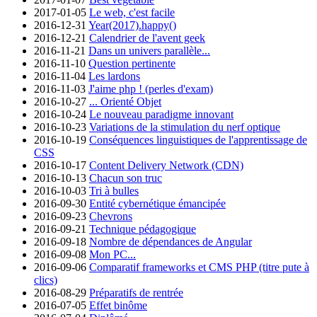
2017-01-05
Le web, c'est facile
2016-12-31
Year(2017).happy()
2016-12-21
Calendrier de l'avent geek
2016-11-21
Dans un univers parallèle...
2016-11-10
Question pertinente
2016-11-04
Les lardons
2016-11-03
J'aime php ! (perles d'exam)
2016-10-27
... Orienté Objet
2016-10-24
Le nouveau paradigme innovant
2016-10-23
Variations de la stimulation du nerf optique
2016-10-19
Conséquences linguistiques de l'apprentissage de
CSS
2016-10-17
Content Delivery Network (CDN)
2016-10-13
Chacun son truc
2016-10-03
Tri à bulles
2016-09-30
Entité cybernétique émancipée
2016-09-23
Chevrons
2016-09-21
Technique pédagogique
2016-09-18
Nombre de dépendances de Angular
2016-09-08
Mon PC...
2016-09-06
Comparatif frameworks et CMS PHP (titre pute à
clics)
2016-08-29
Préparatifs de rentrée
2016-07-05
Effet binôme