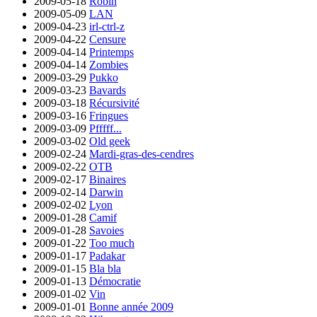
2009-05-18
Robin
2009-05-09
LAN
2009-04-23
irl-ctrl-z
2009-04-22
Censure
2009-04-14
Printemps
2009-04-14
Zombies
2009-03-29
Pukko
2009-03-23
Bavards
2009-03-18
Récursivité
2009-03-16
Fringues
2009-03-09
Pfffff...
2009-03-02
Old geek
2009-02-24
Mardi-gras-des-cendres
2009-02-22
OTB
2009-02-17
Binaires
2009-02-14
Darwin
2009-02-02
Lyon
2009-01-28
Camif
2009-01-28
Savoies
2009-01-22
Too much
2009-01-17
Padakar
2009-01-15
Bla bla
2009-01-13
Démocratie
2009-01-02
Vin
2009-01-01
Bonne année 2009