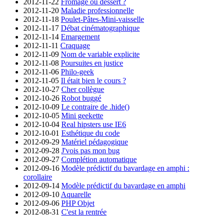
2012-11-22
Fromage ou dessert ?
2012-11-20
Maladie professionnelle
2012-11-18
Poulet-Pâtes-Mini-vaisselle
2012-11-17
Débat cinématographique
2012-11-14
Emargement
2012-11-11
Craquage
2012-11-09
Nom de variable explicite
2012-11-08
Poursuites en justice
2012-11-06
Philo-geek
2012-11-05
Il était bien le cours ?
2012-10-27
Cher collègue
2012-10-26
Robot buggé
2012-10-09
Le contraire de .hide()
2012-10-05
Mini geekette
2012-10-04
Real hipsters use IE6
2012-10-01
Esthétique du code
2012-09-29
Matériel pédagogique
2012-09-28
J'vois pas mon bug
2012-09-27
Complétion automatique
2012-09-16
Modèle prédictif du bavardage en amphi :
corollaire
2012-09-14
Modèle prédictif du bavardage en amphi
2012-09-10
Aquarelle
2012-09-06
PHP Objet
2012-08-31
C'est la rentrée