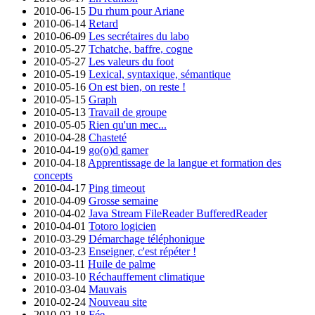
2010-06-15
Du rhum pour Ariane
2010-06-14
Retard
2010-06-09
Les secrétaires du labo
2010-05-27
Tchatche, baffre, cogne
2010-05-27
Les valeurs du foot
2010-05-19
Lexical, syntaxique, sémantique
2010-05-16
On est bien, on reste !
2010-05-15
Graph
2010-05-13
Travail de groupe
2010-05-05
Rien qu'un mec...
2010-04-28
Chasteté
2010-04-19
go(o)d gamer
2010-04-18
Apprentissage de la langue et formation des
concepts
2010-04-17
Ping timeout
2010-04-09
Grosse semaine
2010-04-02
Java Stream FileReader BufferedReader
2010-04-01
Totoro logicien
2010-03-29
Démarchage téléphonique
2010-03-23
Enseigner, c'est répéter !
2010-03-11
Huile de palme
2010-03-10
Réchauffement climatique
2010-03-04
Mauvais
2010-02-24
Nouveau site
2010-02-18
Fée