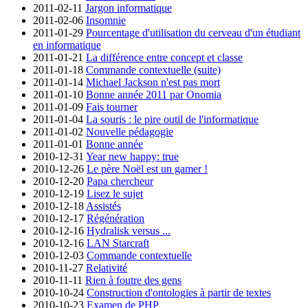
2011-02-11
Jargon informatique
2011-02-06
Insomnie
2011-01-29
Pourcentage d'utilisation du cerveau d'un étudiant
en informatique
2011-01-21
La différence entre concept et classe
2011-01-18
Commande contextuelle (suite)
2011-01-14
Michael Jackson n'est pas mort
2011-01-10
Bonne année 2011 par Onomia
2011-01-09
Fais tourner
2011-01-04
La souris : le pire outil de l'informatique
2011-01-02
Nouvelle pédagogie
2011-01-01
Bonne année
2010-12-31
Year new happy: true
2010-12-26
Le père Noël est un gamer !
2010-12-20
Papa chercheur
2010-12-19
Lisez le sujet
2010-12-18
Assistés
2010-12-17
Régénération
2010-12-16
Hydralisk versus ...
2010-12-16
LAN Starcraft
2010-12-03
Commande contextuelle
2010-11-27
Relativité
2010-11-11
Rien à foutre des gens
2010-10-24
Construction d'ontologies à partir de textes
2010-10-23
Examen de PHP