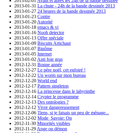
2013-02-01
Avant et après les 24h de la bande dessinée
2013-01-31
La chute - 24h de la bande dessinée 2013
2013-01-27
24 heures de la bande dessinée 2013
2013-01-23
Contre
2013-01-20
Autorité
2013-01-18
emacs & vi
2013-01-16
Noob detector
2013-01-13
Offre spéciale
2013-01-09
Biscuits Artichaut
2013-01-07
Binôme
2013-01-05
Internet
2013-01-02
Anti foie gras
2012-12-31
Bonne année
2012-12-27
Le père noël, cet enfoiré !
2012-12-22
Un worm sur mon bureau
2012-12-20
World end
2012-12-17
Pattern singleton
2012-12-16
La princesse dans le labyrinthe
2012-12-14
Crypter le programme
2012-12-13
Des ontologies ?
2012-12-12
Vivre dangereusement
2012-12-06
Tiens, si je faisais un peu de ménage...
2012-12-02
Mode_Savoie: On
2012-11-30
Minorités visibles
2012-11-29
Ange ou démon