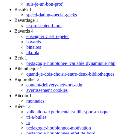
suis-je-un-bon-prof
BashFr
1
speed-dating-special-geeks
Bavardage
1
le-prof-entend-tout
Bavards
4
enseigner-c-est-repeter
bavards
binaires
bla-bla
Berk
1
pedagogie-houblonee_variable-dynamique-php
Bibliothèque
1
quand-je-dois-choisir-entre-deux-bibliotheques
Big brother
2
content-delivery-network-cdn
avertissement-cookies
Bitcoin
1
monnaies
Bière
13
validation-experimentale-utilite-port-masque
tri-a-bulles
br
pedagogie-houblonnee-motivation
pedagogie-houblonnee-effet-de-bord