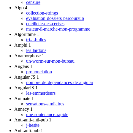
censure
Algo
4
collection-strings
evaluation-dossiers-parcoursup
cueillette-des-cerises
msieur-il-marche-mon-programme
Algorithme
1
tri-a-bulles
Amphi
1
les-lardons
Anamorphose
1
un-worm-sur-mon-bureau
Anglais
1
prononciation
Angular JS
1
nombre-de-dependances-de-angular
AngularJS
1
les-emmerdeurs
Animate
1
sensations-similaires
Annecy
1
une-soutenance-rapide
Anti-anti-anti-pub
1
j-hesite
Anti-anti-pub
1