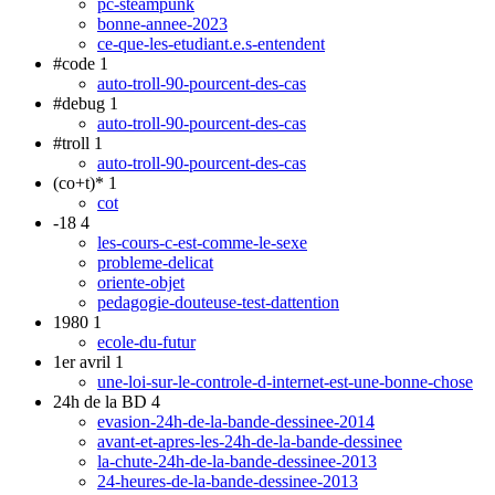
pc-steampunk
bonne-annee-2023
ce-que-les-etudiant.e.s-entendent
#code
1
auto-troll-90-pourcent-des-cas
#debug
1
auto-troll-90-pourcent-des-cas
#troll
1
auto-troll-90-pourcent-des-cas
(co+t)*
1
cot
-18
4
les-cours-c-est-comme-le-sexe
probleme-delicat
oriente-objet
pedagogie-douteuse-test-dattention
1980
1
ecole-du-futur
1er avril
1
une-loi-sur-le-controle-d-internet-est-une-bonne-chose
24h de la BD
4
evasion-24h-de-la-bande-dessinee-2014
avant-et-apres-les-24h-de-la-bande-dessinee
la-chute-24h-de-la-bande-dessinee-2013
24-heures-de-la-bande-dessinee-2013