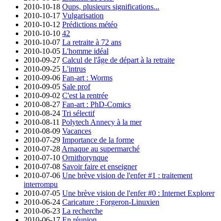
2010-10-18
Oups, plusieurs significations...
2010-10-17
Vulgarisation
2010-10-12
Prédictions météo
2010-10-10
42
2010-10-07
La retraite à 72 ans
2010-10-05
L'homme idéal
2010-09-27
Calcul de l'âge de départ à la retraite
2010-09-25
L'intrus
2010-09-06
Fan-art : Worms
2010-09-05
Sale prof
2010-09-02
C'est la rentrée
2010-08-27
Fan-art : PhD-Comics
2010-08-24
Tri sélectif
2010-08-11
Polytech Annecy à la mer
2010-08-09
Vacances
2010-07-29
Importance de la forme
2010-07-28
Arnaque au supermarché
2010-07-10
Ornithorynque
2010-07-08
Savoir faire et enseigner
2010-07-06
Une brève vision de l'enfer #1 : traitement
interrompu
2010-07-05
Une brève vision de l'enfer #0 : Internet Explorer
2010-06-24
Caricature : Forgeron-Linuxien
2010-06-23
La recherche
2010-06-17
En réunion