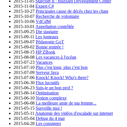
2015-11-05
Starcraft II : Blizzard Development Center
2015-11-04
Expert C#
2015-10-27
Principales cause de décès chez les chats
2015-10-07
Recherche de volontaire
2015-10-06
VdCdM
2015-10-01
Appellation contrôlée
2015-09-25
Die stagiaire
2015-09-11
Les jumeaux
2015-09-07
Pédagogie GoT
2015-09-02
Bonne rentrée !
2015-08-15
HP ZBook
2015-08-08
Les vacances à l'océan
2015-07-23
Vacances
2015-07-10
Plus c'est long, plus c'est bon
2015-07-09
Serveur Java
2015-07-06
Knock! Knock! Who's there?
2015-06-30
Flux lucratifs
2015-06-23
Suis-je un bon prof ?
2015-06-14
Optimisation
2015-06-10
Notion complexe
2015-06-08
La meilleure amie de ma femme...
2015-05-15
Surveille moi !
2015-05-11
Anatomie des vidéos d'escalade sur internet
2015-05-04
Debug du 4 mai
2015-04-28
Les consignes