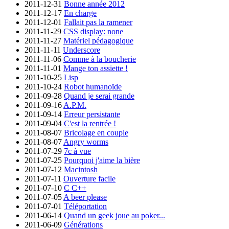
2011-12-31
Bonne année 2012
2011-12-17
En charge
2011-12-01
Fallait pas la ramener
2011-11-29
CSS display: none
2011-11-27
Matériel pédagogique
2011-11-11
Underscore
2011-11-06
Comme à la boucherie
2011-11-01
Mange ton assiette !
2011-10-25
Lisp
2011-10-24
Robot humanoïde
2011-09-28
Quand je serai grande
2011-09-16
A.P.M.
2011-09-14
Erreur persistante
2011-09-04
C'est la rentrée !
2011-08-07
Bricolage en couple
2011-08-07
Angry worms
2011-07-29
7c à vue
2011-07-25
Pourquoi j'aime la bière
2011-07-12
Macintosh
2011-07-11
Ouverture facile
2011-07-10
C C++
2011-07-05
A beer please
2011-07-01
Téléportation
2011-06-14
Quand un geek joue au poker...
2011-06-09
Générations