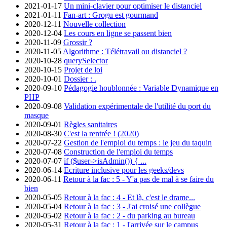
2021-01-17
Un mini-clavier pour optimiser le distanciel
2021-01-11
Fan-art : Grogu est gourmand
2020-12-11
Nouvelle collection
2020-12-04
Les cours en ligne se passent bien
2020-11-09
Grossir ?
2020-11-05
Algorithme : Télétravail ou distanciel ?
2020-10-28
querySelector
2020-10-15
Projet de loi
2020-10-01
Dossier : .
2020-09-10
Pédagogie houblonnée : Variable Dynamique en
PHP
2020-09-08
Validation expérimentale de l'utilité du port du
masque
2020-09-01
Règles sanitaires
2020-08-30
C'est la rentrée ! (2020)
2020-07-22
Gestion de l'emploi du temps : le jeu du taquin
2020-07-08
Construction de l'emploi du temps
2020-07-07
if ($user->isAdmin()) { ...
2020-06-14
Ecriture inclusive pour les geeks/devs
2020-06-11
Retour à la fac : 5 - Y'a pas de mal à se faire du
bien
2020-05-05
Retour à la fac : 4 - Et là, c'est le drame...
2020-05-04
Retour à la fac : 3 - J'ai croisé une collègue
2020-05-02
Retour à la fac : 2 - du parking au bureau
2020-05-31
Retour à la fac : 1 - l'arrivée sur le campus