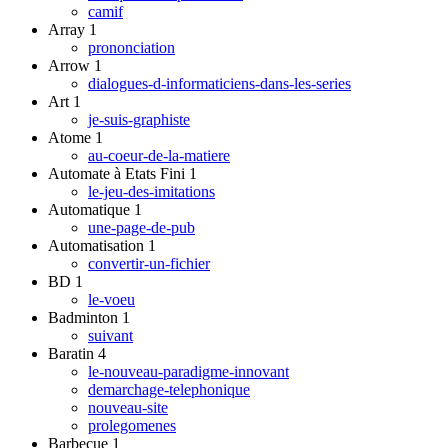
camif
Array
1
prononciation
Arrow
1
dialogues-d-informaticiens-dans-les-series
Art
1
je-suis-graphiste
Atome
1
au-coeur-de-la-matiere
Automate à Etats Fini
1
le-jeu-des-imitations
Automatique
1
une-page-de-pub
Automatisation
1
convertir-un-fichier
BD
1
le-voeu
Badminton
1
suivant
Baratin
4
le-nouveau-paradigme-innovant
demarchage-telephonique
nouveau-site
prolegomenes
Barbecue
1