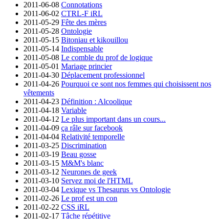
2011-06-08
Connotations
2011-06-02
CTRL-F iRL
2011-05-29
Fête des mères
2011-05-28
Ontologie
2011-05-15
Bitoniau et kikouillou
2011-05-14
Indispensable
2011-05-08
Le comble du prof de logique
2011-05-01
Mariage princier
2011-04-30
Déplacement professionnel
2011-04-26
Pourquoi ce sont nos femmes qui choisissent nos
vêtements
2011-04-23
Définition : Alcoolique
2011-04-18
Variable
2011-04-12
Le plus important dans un cours...
2011-04-09
ça râle sur facebook
2011-04-04
Relativité temporelle
2011-03-25
Discrimination
2011-03-19
Beau gosse
2011-03-15
M&M's blanc
2011-03-12
Neurones de geek
2011-03-10
Servez moi de l'HTML
2011-03-04
Lexique vs Thesaurus vs Ontologie
2011-02-26
Le prof est un con
2011-02-22
CSS iRL
2011-02-17
Tâche répétitive