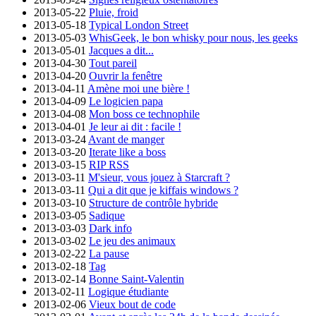
2013-05-22
Pluie, froid
2013-05-18
Typical London Street
2013-05-03
WhisGeek, le bon whisky pour nous, les geeks
2013-05-01
Jacques a dit...
2013-04-30
Tout pareil
2013-04-20
Ouvrir la fenêtre
2013-04-11
Amène moi une bière !
2013-04-09
Le logicien papa
2013-04-08
Mon boss ce technophile
2013-04-01
Je leur ai dit : facile !
2013-03-24
Avant de manger
2013-03-20
Iterate like a boss
2013-03-15
RIP RSS
2013-03-11
M'sieur, vous jouez à Starcraft ?
2013-03-11
Qui a dit que je kiffais windows ?
2013-03-10
Structure de contrôle hybride
2013-03-05
Sadique
2013-03-03
Dark info
2013-03-02
Le jeu des animaux
2013-02-22
La pause
2013-02-18
Tag
2013-02-14
Bonne Saint-Valentin
2013-02-11
Logique étudiante
2013-02-06
Vieux bout de code