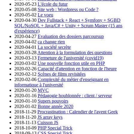
2020-05-23
L'école du futur
2020-05-08
Site web : Wordpress ou Code ?
2020-05-02
Le voeu
2020-04-30
Dev Fullstack + React + Symfony + SGBD
SQL/NoSQL + Java/C# + Unity + Scrum Master (15 ans
d'expérience)
2020-04-27
Evaluation des dossiers parcoursup
2020-04-02
ça change rien
2020-04-01
La société secrète
2020-03-28
Attention à la formulation des questions
2020-03-13
Fermeture de l'université (covid19)
2020-03-02
Une nouvelle fonction utile en PHP
2020-02-26
Capacité d'attention en fonction de l'heure
2020-02-12
Scènes de films revisitées
2020-02-06
Complexité du métier d'enseignant en
informatique à l'université
2020-01-20
MVC
2020-01-16
Pédagogie houblonnée : client / serveur
2020-01-10
Supers pouvoirs
2020-01-02
Bonne année 2020
2018-11-29
Procrastination : Calendier de l'avent Geek
2018-11-20
JS array keys
2018-11-13
Cuisson JS
2018-10-09
PHP Special Trick
2018-09-13
CSS Special Trick