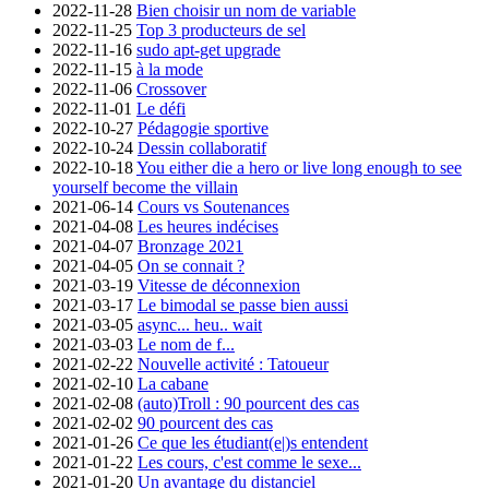
2022-11-28
Bien choisir un nom de variable
2022-11-25
Top 3 producteurs de sel
2022-11-16
sudo apt-get upgrade
2022-11-15
à la mode
2022-11-06
Crossover
2022-11-01
Le défi
2022-10-27
Pédagogie sportive
2022-10-24
Dessin collaboratif
2022-10-18
You either die a hero or live long enough to see
yourself become the villain
2021-06-14
Cours vs Soutenances
2021-04-08
Les heures indécises
2021-04-07
Bronzage 2021
2021-04-05
On se connait ?
2021-03-19
Vitesse de déconnexion
2021-03-17
Le bimodal se passe bien aussi
2021-03-05
async... heu.. wait
2021-03-03
Le nom de f...
2021-02-22
Nouvelle activité : Tatoueur
2021-02-10
La cabane
2021-02-08
(auto)Troll : 90 pourcent des cas
2021-02-02
90 pourcent des cas
2021-01-26
Ce que les étudiant(e|)s entendent
2021-01-22
Les cours, c'est comme le sexe...
2021-01-20
Un avantage du distanciel