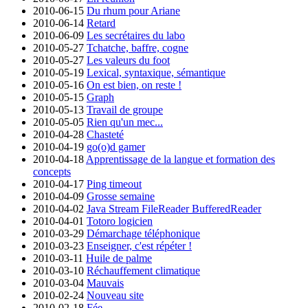
2010-06-15
Du rhum pour Ariane
2010-06-14
Retard
2010-06-09
Les secrétaires du labo
2010-05-27
Tchatche, baffre, cogne
2010-05-27
Les valeurs du foot
2010-05-19
Lexical, syntaxique, sémantique
2010-05-16
On est bien, on reste !
2010-05-15
Graph
2010-05-13
Travail de groupe
2010-05-05
Rien qu'un mec...
2010-04-28
Chasteté
2010-04-19
go(o)d gamer
2010-04-18
Apprentissage de la langue et formation des
concepts
2010-04-17
Ping timeout
2010-04-09
Grosse semaine
2010-04-02
Java Stream FileReader BufferedReader
2010-04-01
Totoro logicien
2010-03-29
Démarchage téléphonique
2010-03-23
Enseigner, c'est répéter !
2010-03-11
Huile de palme
2010-03-10
Réchauffement climatique
2010-03-04
Mauvais
2010-02-24
Nouveau site
2010-02-18
Fée