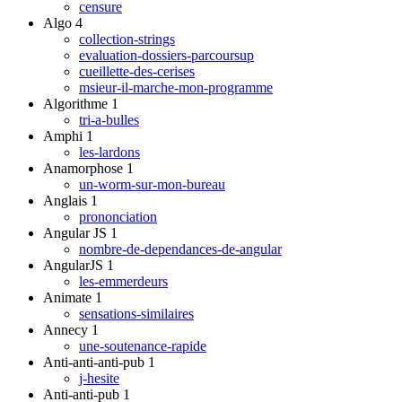
censure
Algo
4
collection-strings
evaluation-dossiers-parcoursup
cueillette-des-cerises
msieur-il-marche-mon-programme
Algorithme
1
tri-a-bulles
Amphi
1
les-lardons
Anamorphose
1
un-worm-sur-mon-bureau
Anglais
1
prononciation
Angular JS
1
nombre-de-dependances-de-angular
AngularJS
1
les-emmerdeurs
Animate
1
sensations-similaires
Annecy
1
une-soutenance-rapide
Anti-anti-anti-pub
1
j-hesite
Anti-anti-pub
1