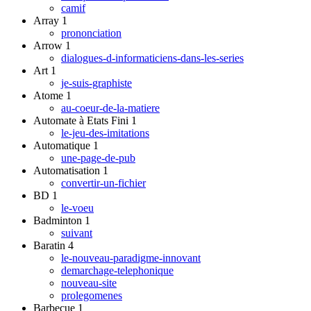
camif
Array
1
prononciation
Arrow
1
dialogues-d-informaticiens-dans-les-series
Art
1
je-suis-graphiste
Atome
1
au-coeur-de-la-matiere
Automate à Etats Fini
1
le-jeu-des-imitations
Automatique
1
une-page-de-pub
Automatisation
1
convertir-un-fichier
BD
1
le-voeu
Badminton
1
suivant
Baratin
4
le-nouveau-paradigme-innovant
demarchage-telephonique
nouveau-site
prolegomenes
Barbecue
1