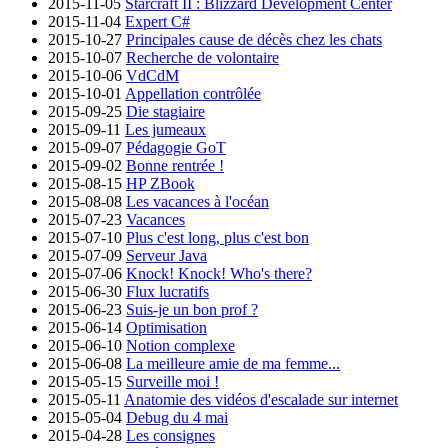
2015-11-05
Starcraft II : Blizzard Development Center
2015-11-04
Expert C#
2015-10-27
Principales cause de décès chez les chats
2015-10-07
Recherche de volontaire
2015-10-06
VdCdM
2015-10-01
Appellation contrôlée
2015-09-25
Die stagiaire
2015-09-11
Les jumeaux
2015-09-07
Pédagogie GoT
2015-09-02
Bonne rentrée !
2015-08-15
HP ZBook
2015-08-08
Les vacances à l'océan
2015-07-23
Vacances
2015-07-10
Plus c'est long, plus c'est bon
2015-07-09
Serveur Java
2015-07-06
Knock! Knock! Who's there?
2015-06-30
Flux lucratifs
2015-06-23
Suis-je un bon prof ?
2015-06-14
Optimisation
2015-06-10
Notion complexe
2015-06-08
La meilleure amie de ma femme...
2015-05-15
Surveille moi !
2015-05-11
Anatomie des vidéos d'escalade sur internet
2015-05-04
Debug du 4 mai
2015-04-28
Les consignes