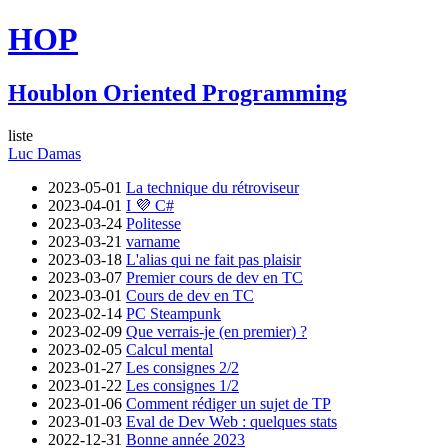
HOP
Houblon Oriented Programming
liste
Luc Damas
2023-05-01
La technique du rétroviseur
2023-04-01
I 💜 C#
2023-03-24
Politesse
2023-03-21
varname
2023-03-18
L'alias qui ne fait pas plaisir
2023-03-07
Premier cours de dev en TC
2023-03-01
Cours de dev en TC
2023-02-14
PC Steampunk
2023-02-09
Que verrais-je (en premier) ?
2023-02-05
Calcul mental
2023-01-27
Les consignes 2/2
2023-01-22
Les consignes 1/2
2023-01-06
Comment rédiger un sujet de TP
2023-01-03
Eval de Dev Web : quelques stats
2022-12-31
Bonne année 2023