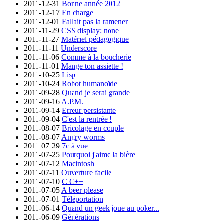
2011-12-31
Bonne année 2012
2011-12-17
En charge
2011-12-01
Fallait pas la ramener
2011-11-29
CSS display: none
2011-11-27
Matériel pédagogique
2011-11-11
Underscore
2011-11-06
Comme à la boucherie
2011-11-01
Mange ton assiette !
2011-10-25
Lisp
2011-10-24
Robot humanoïde
2011-09-28
Quand je serai grande
2011-09-16
A.P.M.
2011-09-14
Erreur persistante
2011-09-04
C'est la rentrée !
2011-08-07
Bricolage en couple
2011-08-07
Angry worms
2011-07-29
7c à vue
2011-07-25
Pourquoi j'aime la bière
2011-07-12
Macintosh
2011-07-11
Ouverture facile
2011-07-10
C C++
2011-07-05
A beer please
2011-07-01
Téléportation
2011-06-14
Quand un geek joue au poker...
2011-06-09
Générations