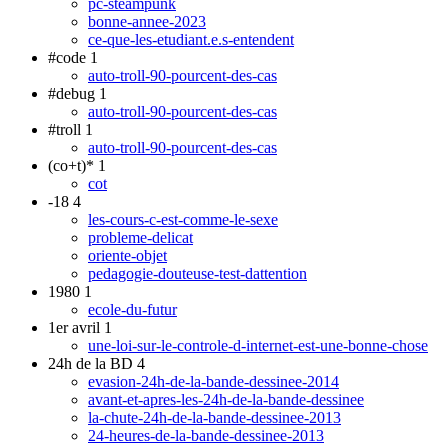
pc-steampunk
bonne-annee-2023
ce-que-les-etudiant.e.s-entendent
#code
1
auto-troll-90-pourcent-des-cas
#debug
1
auto-troll-90-pourcent-des-cas
#troll
1
auto-troll-90-pourcent-des-cas
(co+t)*
1
cot
-18
4
les-cours-c-est-comme-le-sexe
probleme-delicat
oriente-objet
pedagogie-douteuse-test-dattention
1980
1
ecole-du-futur
1er avril
1
une-loi-sur-le-controle-d-internet-est-une-bonne-chose
24h de la BD
4
evasion-24h-de-la-bande-dessinee-2014
avant-et-apres-les-24h-de-la-bande-dessinee
la-chute-24h-de-la-bande-dessinee-2013
24-heures-de-la-bande-dessinee-2013