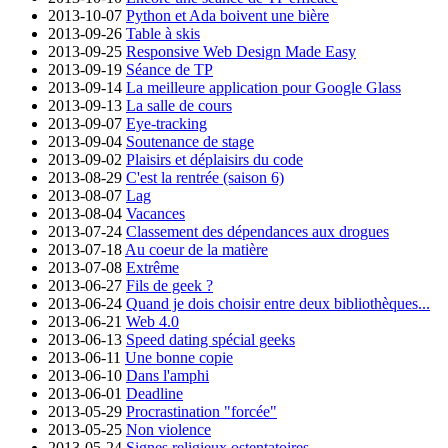
2013-10-07
Python et Ada boivent une bière
2013-09-26
Table à skis
2013-09-25
Responsive Web Design Made Easy
2013-09-19
Séance de TP
2013-09-14
La meilleure application pour Google Glass
2013-09-13
La salle de cours
2013-09-07
Eye-tracking
2013-09-04
Soutenance de stage
2013-09-02
Plaisirs et déplaisirs du code
2013-08-29
C'est la rentrée (saison 6)
2013-08-07
Lag
2013-08-04
Vacances
2013-07-24
Classement des dépendances aux drogues
2013-07-18
Au coeur de la matière
2013-07-08
Extrême
2013-06-27
Fils de geek ?
2013-06-24
Quand je dois choisir entre deux bibliothèques...
2013-06-21
Web 4.0
2013-06-13
Speed dating spécial geeks
2013-06-11
Une bonne copie
2013-06-10
Dans l'amphi
2013-06-01
Deadline
2013-05-29
Procrastination "forcée"
2013-05-25
Non violence
2013-05-24
Signes religieux ostentatoires