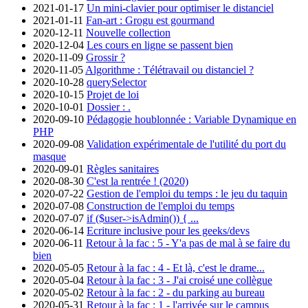
2021-01-17
Un mini-clavier pour optimiser le distanciel
2021-01-11
Fan-art : Grogu est gourmand
2020-12-11
Nouvelle collection
2020-12-04
Les cours en ligne se passent bien
2020-11-09
Grossir ?
2020-11-05
Algorithme : Télétravail ou distanciel ?
2020-10-28
querySelector
2020-10-15
Projet de loi
2020-10-01
Dossier : .
2020-09-10
Pédagogie houblonnée : Variable Dynamique en
PHP
2020-09-08
Validation expérimentale de l'utilité du port du
masque
2020-09-01
Règles sanitaires
2020-08-30
C'est la rentrée ! (2020)
2020-07-22
Gestion de l'emploi du temps : le jeu du taquin
2020-07-08
Construction de l'emploi du temps
2020-07-07
if ($user->isAdmin()) { ...
2020-06-14
Ecriture inclusive pour les geeks/devs
2020-06-11
Retour à la fac : 5 - Y'a pas de mal à se faire du
bien
2020-05-05
Retour à la fac : 4 - Et là, c'est le drame...
2020-05-04
Retour à la fac : 3 - J'ai croisé une collègue
2020-05-02
Retour à la fac : 2 - du parking au bureau
2020-05-31
Retour à la fac : 1 - l'arrivée sur le campus