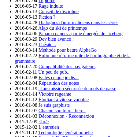
2016-07-04
Diplômé
2016-06-17
Rage induite
2016-06-13
Conseil de discipline
2016-05-13
Fiction ?
2016-04-28
Dialogues d'informaticiens dans les séries
2016-04-26
Algo du ski de printemps
2016-04-06
Panama papers : partie émergée de l'iceberg
2016-03-29
Dev bien avancé !
2016-03-23
J'hésite...
2016-03-14
Méthode pour battre AlphaGo
2016-02-22
Enfin une réforme utile de l'orthographe et de la
grammaire
2016-02-20
Compatibilité des navigateurs
2016-02-11
Un peu de pub...
2016-02-08
Faites ce que je dis...
2016-02-04
Répartition des notes
2016-01-19
Transmission sécurisée de mots de passe
2016-01-14
Victoire rageante
2016-01-12
Étudiant à vitesse variable
2016-01-08
Je suis graphiste
2016-01-07
Chacun son tour... heu...
2016-01-03
Déconnexion - Reconnexion
2015-12-09
<br/>
2015-12-02
L'entretien
2015-11-12
Technologie générationnelle