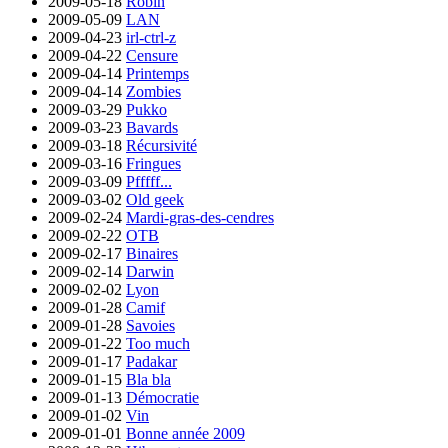
2009-05-18
Robin
2009-05-09
LAN
2009-04-23
irl-ctrl-z
2009-04-22
Censure
2009-04-14
Printemps
2009-04-14
Zombies
2009-03-29
Pukko
2009-03-23
Bavards
2009-03-18
Récursivité
2009-03-16
Fringues
2009-03-09
Pfffff...
2009-03-02
Old geek
2009-02-24
Mardi-gras-des-cendres
2009-02-22
OTB
2009-02-17
Binaires
2009-02-14
Darwin
2009-02-02
Lyon
2009-01-28
Camif
2009-01-28
Savoies
2009-01-22
Too much
2009-01-17
Padakar
2009-01-15
Bla bla
2009-01-13
Démocratie
2009-01-02
Vin
2009-01-01
Bonne année 2009