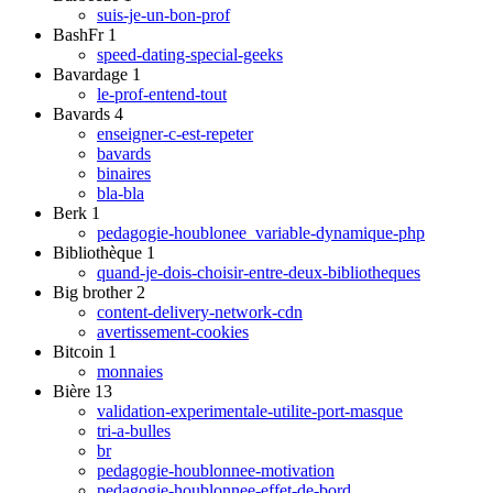
suis-je-un-bon-prof
BashFr
1
speed-dating-special-geeks
Bavardage
1
le-prof-entend-tout
Bavards
4
enseigner-c-est-repeter
bavards
binaires
bla-bla
Berk
1
pedagogie-houblonee_variable-dynamique-php
Bibliothèque
1
quand-je-dois-choisir-entre-deux-bibliotheques
Big brother
2
content-delivery-network-cdn
avertissement-cookies
Bitcoin
1
monnaies
Bière
13
validation-experimentale-utilite-port-masque
tri-a-bulles
br
pedagogie-houblonnee-motivation
pedagogie-houblonnee-effet-de-bord