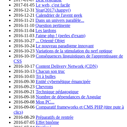
2017-01-05
Le web, c'est facile
2016-12-31
Year(2017).happy()
2016-12-21
Calendrier de l'avent geek
2016-11-21
Dans un univers parallèle...
2016-11-10
Question pertinente
2016-11-04
Les lardons
2016-11-03
J'aime php ! (perles d'exam)
2016-10-27
... Orienté Objet
2016-10-24
Le nouveau paradigme innovant
2016-10-23
Variations de la stimulation du nerf optique
2016-10-19
Conséquences linguistiques de l'apprentissage de
CSS
2016-10-17
Content Delivery Network (CDN)
2016-10-13
Chacun son truc
2016-10-03
Tri à bulles
2016-09-30
Entité cybernétique émancipée
2016-09-23
Chevrons
2016-09-21
Technique pédagogique
2016-09-18
Nombre de dépendances de Angular
2016-09-08
Mon PC...
2016-09-06
Comparatif frameworks et CMS PHP (titre pute à
clics)
2016-08-29
Préparatifs de rentrée
2016-07-05
Effet binôme