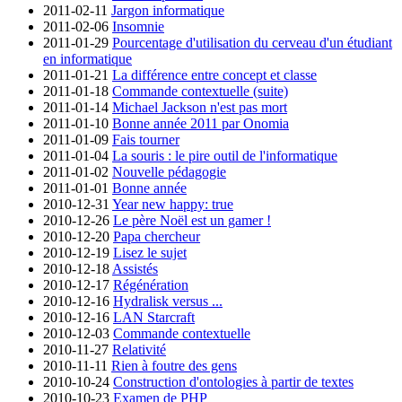
2011-02-11
Jargon informatique
2011-02-06
Insomnie
2011-01-29
Pourcentage d'utilisation du cerveau d'un étudiant
en informatique
2011-01-21
La différence entre concept et classe
2011-01-18
Commande contextuelle (suite)
2011-01-14
Michael Jackson n'est pas mort
2011-01-10
Bonne année 2011 par Onomia
2011-01-09
Fais tourner
2011-01-04
La souris : le pire outil de l'informatique
2011-01-02
Nouvelle pédagogie
2011-01-01
Bonne année
2010-12-31
Year new happy: true
2010-12-26
Le père Noël est un gamer !
2010-12-20
Papa chercheur
2010-12-19
Lisez le sujet
2010-12-18
Assistés
2010-12-17
Régénération
2010-12-16
Hydralisk versus ...
2010-12-16
LAN Starcraft
2010-12-03
Commande contextuelle
2010-11-27
Relativité
2010-11-11
Rien à foutre des gens
2010-10-24
Construction d'ontologies à partir de textes
2010-10-23
Examen de PHP