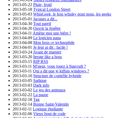
2013-05-22
Pluie, froid
2013-05-18
Typical London Street
2013-05-03
WhisGeek, le bon whisky pour nous, les geeks
2013-05-01
Jacques a dit...
2013-04-30
Tout pareil
2013-04-20
Ouvrir la fenêtre
2013-04-11
Amène moi une bière !
2013-04-09
Le logicien papa
2013-04-08
Mon boss ce technophile
2013-04-01
Je leur ai dit : facile !
2013-03-24
Avant de manger
2013-03-20
Iterate like a boss
2013-03-15
RIP RSS
2013-03-11
M'sieur, vous jouez à Starcraft ?
2013-03-11
Qui a dit que je kiffais windows ?
2013-03-10
Structure de contrôle hybride
2013-03-05
Sadique
2013-03-03
Dark info
2013-03-02
Le jeu des animaux
2013-02-22
La pause
2013-02-18
Tag
2013-02-14
Bonne Saint-Valentin
2013-02-11
Logique étudiante
2013-02-06
Vieux bout de code