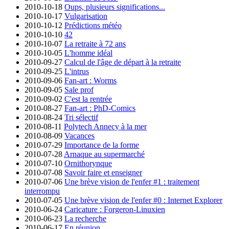
2010-10-18
Oups, plusieurs significations...
2010-10-17
Vulgarisation
2010-10-12
Prédictions météo
2010-10-10
42
2010-10-07
La retraite à 72 ans
2010-10-05
L'homme idéal
2010-09-27
Calcul de l'âge de départ à la retraite
2010-09-25
L'intrus
2010-09-06
Fan-art : Worms
2010-09-05
Sale prof
2010-09-02
C'est la rentrée
2010-08-27
Fan-art : PhD-Comics
2010-08-24
Tri sélectif
2010-08-11
Polytech Annecy à la mer
2010-08-09
Vacances
2010-07-29
Importance de la forme
2010-07-28
Arnaque au supermarché
2010-07-10
Ornithorynque
2010-07-08
Savoir faire et enseigner
2010-07-06
Une brève vision de l'enfer #1 : traitement
interrompu
2010-07-05
Une brève vision de l'enfer #0 : Internet Explorer
2010-06-24
Caricature : Forgeron-Linuxien
2010-06-23
La recherche
2010-06-17
En réunion