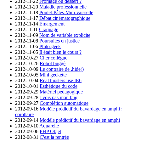
2012-11-22
Fromage ou dessert ?
2012-11-20
Maladie professionnelle
2012-11-18
Poulet-Pâtes-Mini-vaisselle
2012-11-17
Débat cinématographique
2012-11-14
Emargement
2012-11-11
Craquage
2012-11-09
Nom de variable explicite
2012-11-08
Poursuites en justice
2012-11-06
Philo-geek
2012-11-05
Il était bien le cours ?
2012-10-27
Cher collègue
2012-10-26
Robot buggé
2012-10-09
Le contraire de .hide()
2012-10-05
Mini geekette
2012-10-04
Real hipsters use IE6
2012-10-01
Esthétique du code
2012-09-29
Matériel pédagogique
2012-09-28
J'vois pas mon bug
2012-09-27
Complétion automatique
2012-09-16
Modèle prédictif du bavardage en amphi :
corollaire
2012-09-14
Modèle prédictif du bavardage en amphi
2012-09-10
Aquarelle
2012-09-06
PHP Objet
2012-08-31
C'est la rentrée