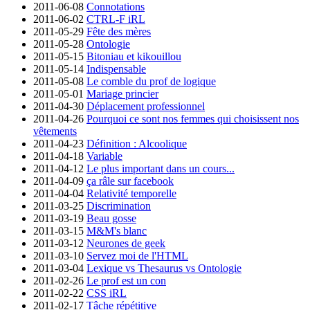
2011-06-08
Connotations
2011-06-02
CTRL-F iRL
2011-05-29
Fête des mères
2011-05-28
Ontologie
2011-05-15
Bitoniau et kikouillou
2011-05-14
Indispensable
2011-05-08
Le comble du prof de logique
2011-05-01
Mariage princier
2011-04-30
Déplacement professionnel
2011-04-26
Pourquoi ce sont nos femmes qui choisissent nos
vêtements
2011-04-23
Définition : Alcoolique
2011-04-18
Variable
2011-04-12
Le plus important dans un cours...
2011-04-09
ça râle sur facebook
2011-04-04
Relativité temporelle
2011-03-25
Discrimination
2011-03-19
Beau gosse
2011-03-15
M&M's blanc
2011-03-12
Neurones de geek
2011-03-10
Servez moi de l'HTML
2011-03-04
Lexique vs Thesaurus vs Ontologie
2011-02-26
Le prof est un con
2011-02-22
CSS iRL
2011-02-17
Tâche répétitive