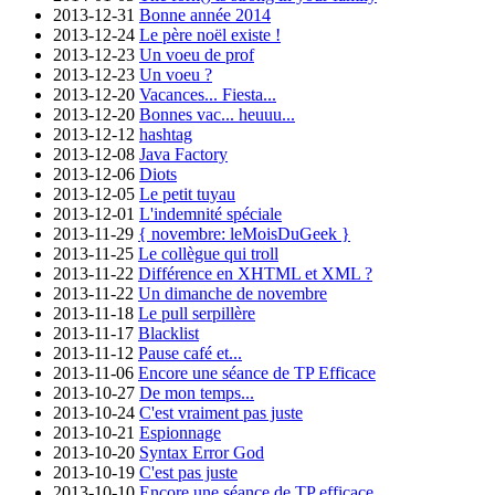
2013-12-31
Bonne année 2014
2013-12-24
Le père noël existe !
2013-12-23
Un voeu de prof
2013-12-23
Un voeu ?
2013-12-20
Vacances... Fiesta...
2013-12-20
Bonnes vac... heuuu...
2013-12-12
hashtag
2013-12-08
Java Factory
2013-12-06
Diots
2013-12-05
Le petit tuyau
2013-12-01
L'indemnité spéciale
2013-11-29
{ novembre: leMoisDuGeek }
2013-11-25
Le collègue qui troll
2013-11-22
Différence en XHTML et XML ?
2013-11-22
Un dimanche de novembre
2013-11-18
Le pull serpillère
2013-11-17
Blacklist
2013-11-12
Pause café et...
2013-11-06
Encore une séance de TP Efficace
2013-10-27
De mon temps...
2013-10-24
C'est vraiment pas juste
2013-10-21
Espionnage
2013-10-20
Syntax Error God
2013-10-19
C'est pas juste
2013-10-10
Encore une séance de TP efficace