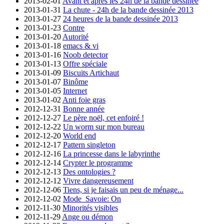
2013-02-01
Avant et après les 24h de la bande dessinée
2013-01-31
La chute - 24h de la bande dessinée 2013
2013-01-27
24 heures de la bande dessinée 2013
2013-01-23
Contre
2013-01-20
Autorité
2013-01-18
emacs & vi
2013-01-16
Noob detector
2013-01-13
Offre spéciale
2013-01-09
Biscuits Artichaut
2013-01-07
Binôme
2013-01-05
Internet
2013-01-02
Anti foie gras
2012-12-31
Bonne année
2012-12-27
Le père noël, cet enfoiré !
2012-12-22
Un worm sur mon bureau
2012-12-20
World end
2012-12-17
Pattern singleton
2012-12-16
La princesse dans le labyrinthe
2012-12-14
Crypter le programme
2012-12-13
Des ontologies ?
2012-12-12
Vivre dangereusement
2012-12-06
Tiens, si je faisais un peu de ménage...
2012-12-02
Mode_Savoie: On
2012-11-30
Minorités visibles
2012-11-29
Ange ou démon