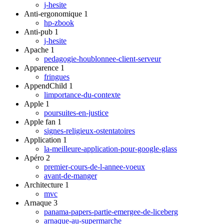
j-hesite
Anti-ergonomique
1
hp-zbook
Anti-pub
1
j-hesite
Apache
1
pedagogie-houblonnee-client-serveur
Apparence
1
fringues
AppendChild
1
limportance-du-contexte
Apple
1
poursuites-en-justice
Apple fan
1
signes-religieux-ostentatoires
Application
1
la-meilleure-application-pour-google-glass
Apéro
2
premier-cours-de-l-annee-voeux
avant-de-manger
Architecture
1
mvc
Arnaque
3
panama-papers-partie-emergee-de-liceberg
arnaque-au-supermarche