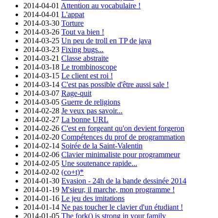
2014-04-01
Attention au vocabulaire !
2014-04-01
L'appat
2014-03-30
Torture
2014-03-26
Tout va bien !
2014-03-25
Un peu de troll en TP de java
2014-03-23
Fixing bugs...
2014-03-21
Classe abstraite
2014-03-18
Le trombinoscope
2014-03-15
Le client est roi !
2014-03-14
C'est pas possible d'être aussi sale !
2014-03-07
Rage-quit
2014-03-05
Guerre de religions
2014-02-28
Je veux pas savoir...
2014-02-27
La bonne URL
2014-02-26
C'est en forgeant qu'on devient forgeron
2014-02-20
Compétences du prof de programmation
2014-02-14
Soirée de la Saint-Valentin
2014-02-06
Clavier minimaliste pour programmeur
2014-02-05
Une soutenance rapide...
2014-02-02
(co+t)*
2014-01-30
Evasion - 24h de la bande dessinée 2014
2014-01-19
M'sieur, il marche, mon programme !
2014-01-16
Le jeu des imitations
2014-01-14
Ne pas toucher le clavier d'un étudiant !
2014-01-05
The fork() is strong in your family