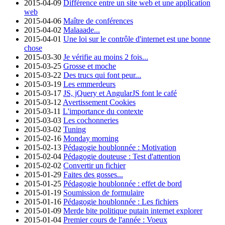
2015-04-09
Différence entre un site web et une application
web
2015-04-06
Maître de conférences
2015-04-02
Malaaade...
2015-04-01
Une loi sur le contrôle d'internet est une bonne
chose
2015-03-30
Je vérifie au moins 2 fois...
2015-03-25
Grosse et moche
2015-03-22
Des trucs qui font peur...
2015-03-19
Les emmerdeurs
2015-03-17
JS, jQuery et AngularJS font le café
2015-03-12
Avertissement Cookies
2015-03-11
L'importance du contexte
2015-03-03
Les cochonneries
2015-03-02
Tuning
2015-02-16
Monday morning
2015-02-13
Pédagogie houblonnée : Motivation
2015-02-04
Pédagogie douteuse : Test d'attention
2015-02-02
Convertir un fichier
2015-01-29
Faites des gosses...
2015-01-25
Pédagogie houblonnée : effet de bord
2015-01-19
Soumission de formulaire
2015-01-16
Pédagogie houblonnée : Les fichiers
2015-01-09
Merde bite politique putain internet explorer
2015-01-04
Premier cours de l'année : Voeux