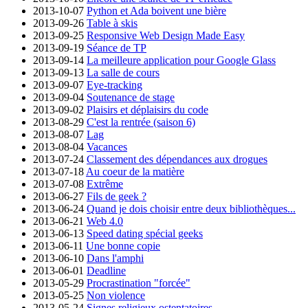
2013-10-07
Python et Ada boivent une bière
2013-09-26
Table à skis
2013-09-25
Responsive Web Design Made Easy
2013-09-19
Séance de TP
2013-09-14
La meilleure application pour Google Glass
2013-09-13
La salle de cours
2013-09-07
Eye-tracking
2013-09-04
Soutenance de stage
2013-09-02
Plaisirs et déplaisirs du code
2013-08-29
C'est la rentrée (saison 6)
2013-08-07
Lag
2013-08-04
Vacances
2013-07-24
Classement des dépendances aux drogues
2013-07-18
Au coeur de la matière
2013-07-08
Extrême
2013-06-27
Fils de geek ?
2013-06-24
Quand je dois choisir entre deux bibliothèques...
2013-06-21
Web 4.0
2013-06-13
Speed dating spécial geeks
2013-06-11
Une bonne copie
2013-06-10
Dans l'amphi
2013-06-01
Deadline
2013-05-29
Procrastination "forcée"
2013-05-25
Non violence
2013-05-24
Signes religieux ostentatoires