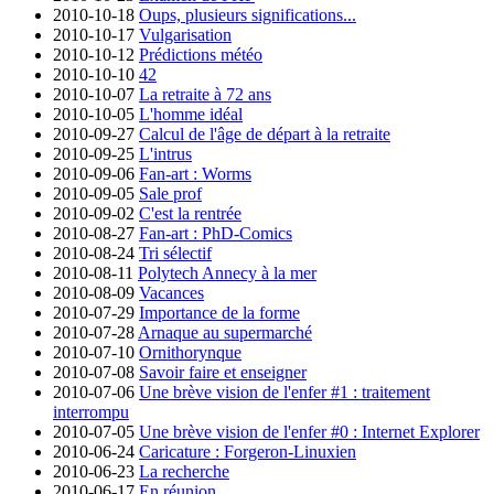
2010-10-18
Oups, plusieurs significations...
2010-10-17
Vulgarisation
2010-10-12
Prédictions météo
2010-10-10
42
2010-10-07
La retraite à 72 ans
2010-10-05
L'homme idéal
2010-09-27
Calcul de l'âge de départ à la retraite
2010-09-25
L'intrus
2010-09-06
Fan-art : Worms
2010-09-05
Sale prof
2010-09-02
C'est la rentrée
2010-08-27
Fan-art : PhD-Comics
2010-08-24
Tri sélectif
2010-08-11
Polytech Annecy à la mer
2010-08-09
Vacances
2010-07-29
Importance de la forme
2010-07-28
Arnaque au supermarché
2010-07-10
Ornithorynque
2010-07-08
Savoir faire et enseigner
2010-07-06
Une brève vision de l'enfer #1 : traitement
interrompu
2010-07-05
Une brève vision de l'enfer #0 : Internet Explorer
2010-06-24
Caricature : Forgeron-Linuxien
2010-06-23
La recherche
2010-06-17
En réunion