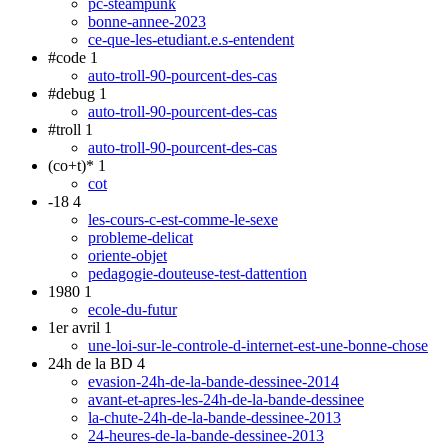
pc-steampunk
bonne-annee-2023
ce-que-les-etudiant.e.s-entendent
#code
1
auto-troll-90-pourcent-des-cas
#debug
1
auto-troll-90-pourcent-des-cas
#troll
1
auto-troll-90-pourcent-des-cas
(co+t)*
1
cot
-18
4
les-cours-c-est-comme-le-sexe
probleme-delicat
oriente-objet
pedagogie-douteuse-test-dattention
1980
1
ecole-du-futur
1er avril
1
une-loi-sur-le-controle-d-internet-est-une-bonne-chose
24h de la BD
4
evasion-24h-de-la-bande-dessinee-2014
avant-et-apres-les-24h-de-la-bande-dessinee
la-chute-24h-de-la-bande-dessinee-2013
24-heures-de-la-bande-dessinee-2013