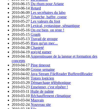
2010-06-15
Du rhum pour Ariane
2010-06-14
Retard
2010-06-09
Les secrétaires du labo
2010-05-27
Tchatche, baffre, cogne
2010-05-27
Les valeurs du foot
2010-05-19
Lexical, syntaxique, sémantique
2010-05-16
On est bien, on reste !
2010-05-15
Graph
2010-05-13
Travail de groupe
2010-05-05
Rien qu'un mec...
2010-04-28
Chasteté
2010-04-19
go(o)d gamer
2010-04-18
Apprentissage de la langue et formation des
concepts
2010-04-17
Ping timeout
2010-04-09
Grosse semaine
2010-04-02
Java Stream FileReader BufferedReader
2010-04-01
Totoro logicien
2010-03-29
Démarchage téléphonique
2010-03-23
Enseigner, c'est répéter !
2010-03-11
Huile de palme
2010-03-10
Réchauffement climatique
2010-03-04
Mauvais
2010-02-24
Nouveau site
2010-02-18
Fée