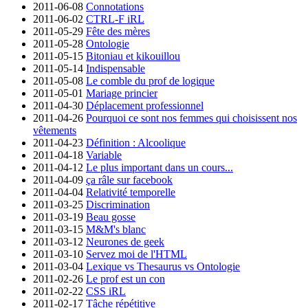
2011-06-08
Connotations
2011-06-02
CTRL-F iRL
2011-05-29
Fête des mères
2011-05-28
Ontologie
2011-05-15
Bitoniau et kikouillou
2011-05-14
Indispensable
2011-05-08
Le comble du prof de logique
2011-05-01
Mariage princier
2011-04-30
Déplacement professionnel
2011-04-26
Pourquoi ce sont nos femmes qui choisissent nos
vêtements
2011-04-23
Définition : Alcoolique
2011-04-18
Variable
2011-04-12
Le plus important dans un cours...
2011-04-09
ça râle sur facebook
2011-04-04
Relativité temporelle
2011-03-25
Discrimination
2011-03-19
Beau gosse
2011-03-15
M&M's blanc
2011-03-12
Neurones de geek
2011-03-10
Servez moi de l'HTML
2011-03-04
Lexique vs Thesaurus vs Ontologie
2011-02-26
Le prof est un con
2011-02-22
CSS iRL
2011-02-17
Tâche répétitive