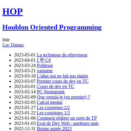
HOP
Houblon Oriented Programming
liste
Luc Damas
2023-05-01
La technique du rétroviseur
2023-04-01
I 💜 C#
2023-03-24
Politesse
2023-03-21
varname
2023-03-18
L'alias qui ne fait pas plaisir
2023-03-07
Premier cours de dev en TC
2023-03-01
Cours de dev en TC
2023-02-14
PC Steampunk
2023-02-09
Que verrais-je (en premier) ?
2023-02-05
Calcul mental
2023-01-27
Les consignes 2/2
2023-01-22
Les consignes 1/2
2023-01-06
Comment rédiger un sujet de TP
2023-01-03
Eval de Dev Web : quelques stats
2022-12-31
Bonne année 2023