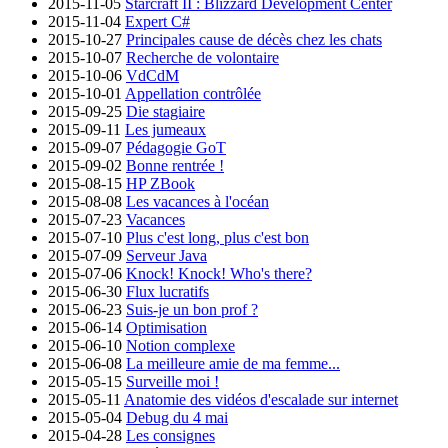
2015-11-05
Starcraft II : Blizzard Development Center
2015-11-04
Expert C#
2015-10-27
Principales cause de décès chez les chats
2015-10-07
Recherche de volontaire
2015-10-06
VdCdM
2015-10-01
Appellation contrôlée
2015-09-25
Die stagiaire
2015-09-11
Les jumeaux
2015-09-07
Pédagogie GoT
2015-09-02
Bonne rentrée !
2015-08-15
HP ZBook
2015-08-08
Les vacances à l'océan
2015-07-23
Vacances
2015-07-10
Plus c'est long, plus c'est bon
2015-07-09
Serveur Java
2015-07-06
Knock! Knock! Who's there?
2015-06-30
Flux lucratifs
2015-06-23
Suis-je un bon prof ?
2015-06-14
Optimisation
2015-06-10
Notion complexe
2015-06-08
La meilleure amie de ma femme...
2015-05-15
Surveille moi !
2015-05-11
Anatomie des vidéos d'escalade sur internet
2015-05-04
Debug du 4 mai
2015-04-28
Les consignes