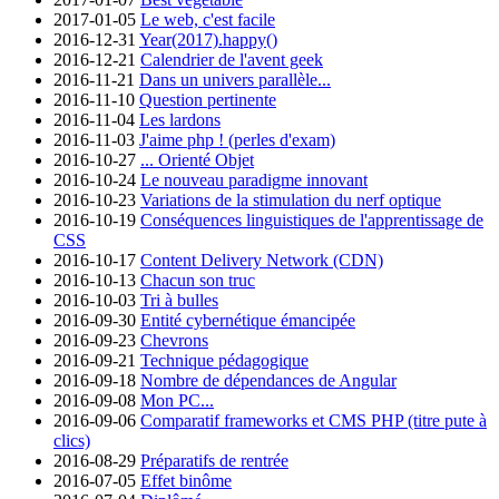
2017-01-05
Le web, c'est facile
2016-12-31
Year(2017).happy()
2016-12-21
Calendrier de l'avent geek
2016-11-21
Dans un univers parallèle...
2016-11-10
Question pertinente
2016-11-04
Les lardons
2016-11-03
J'aime php ! (perles d'exam)
2016-10-27
... Orienté Objet
2016-10-24
Le nouveau paradigme innovant
2016-10-23
Variations de la stimulation du nerf optique
2016-10-19
Conséquences linguistiques de l'apprentissage de
CSS
2016-10-17
Content Delivery Network (CDN)
2016-10-13
Chacun son truc
2016-10-03
Tri à bulles
2016-09-30
Entité cybernétique émancipée
2016-09-23
Chevrons
2016-09-21
Technique pédagogique
2016-09-18
Nombre de dépendances de Angular
2016-09-08
Mon PC...
2016-09-06
Comparatif frameworks et CMS PHP (titre pute à
clics)
2016-08-29
Préparatifs de rentrée
2016-07-05
Effet binôme