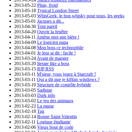
2013-05-22
Pluie, froid
2013-05-18
Typical London Street
2013-05-03
WhisGeek, le bon whisky pour nous, les geeks
2013-05-01
Jacques a dit...
2013-04-30
Tout pareil
2013-04-20
Ouvrir la fenêtre
2013-04-11
Amène moi une bière !
2013-04-09
Le logicien papa
2013-04-08
Mon boss ce technophile
2013-04-01
Je leur ai dit : facile !
2013-03-24
Avant de manger
2013-03-20
Iterate like a boss
2013-03-15
RIP RSS
2013-03-11
M'sieur, vous jouez à Starcraft ?
2013-03-11
Qui a dit que je kiffais windows ?
2013-03-10
Structure de contrôle hybride
2013-03-05
Sadique
2013-03-03
Dark info
2013-03-02
Le jeu des animaux
2013-02-22
La pause
2013-02-18
Tag
2013-02-14
Bonne Saint-Valentin
2013-02-11
Logique étudiante
2013-02-06
Vieux bout de code