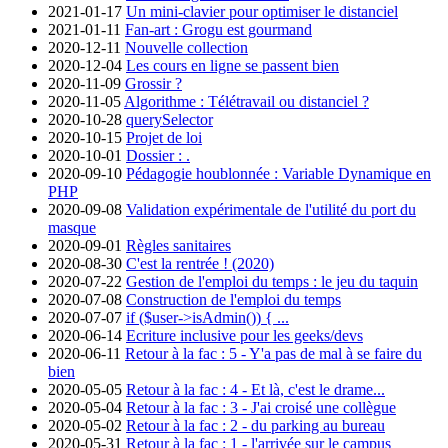
2021-01-17
Un mini-clavier pour optimiser le distanciel
2021-01-11
Fan-art : Grogu est gourmand
2020-12-11
Nouvelle collection
2020-12-04
Les cours en ligne se passent bien
2020-11-09
Grossir ?
2020-11-05
Algorithme : Télétravail ou distanciel ?
2020-10-28
querySelector
2020-10-15
Projet de loi
2020-10-01
Dossier : .
2020-09-10
Pédagogie houblonnée : Variable Dynamique en
PHP
2020-09-08
Validation expérimentale de l'utilité du port du
masque
2020-09-01
Règles sanitaires
2020-08-30
C'est la rentrée ! (2020)
2020-07-22
Gestion de l'emploi du temps : le jeu du taquin
2020-07-08
Construction de l'emploi du temps
2020-07-07
if ($user->isAdmin()) { ...
2020-06-14
Ecriture inclusive pour les geeks/devs
2020-06-11
Retour à la fac : 5 - Y'a pas de mal à se faire du
bien
2020-05-05
Retour à la fac : 4 - Et là, c'est le drame...
2020-05-04
Retour à la fac : 3 - J'ai croisé une collègue
2020-05-02
Retour à la fac : 2 - du parking au bureau
2020-05-31
Retour à la fac : 1 - l'arrivée sur le campus