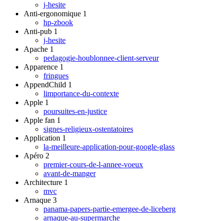
j-hesite
Anti-ergonomique
1
hp-zbook
Anti-pub
1
j-hesite
Apache
1
pedagogie-houblonnee-client-serveur
Apparence
1
fringues
AppendChild
1
limportance-du-contexte
Apple
1
poursuites-en-justice
Apple fan
1
signes-religieux-ostentatoires
Application
1
la-meilleure-application-pour-google-glass
Apéro
2
premier-cours-de-l-annee-voeux
avant-de-manger
Architecture
1
mvc
Arnaque
3
panama-papers-partie-emergee-de-liceberg
arnaque-au-supermarche