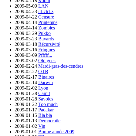
2009-05-18
Robin
2009-05-09
LAN
2009-04-23
irl-ctrl-z
2009-04-22
Censure
2009-04-14
Printemps
2009-04-14
Zombies
2009-03-29
Pukko
2009-03-23
Bavards
2009-03-18
Récursivité
2009-03-16
Fringues
2009-03-09
Pfffff...
2009-03-02
Old geek
2009-02-24
Mardi-gras-des-cendres
2009-02-22
OTB
2009-02-17
Binaires
2009-02-14
Darwin
2009-02-02
Lyon
2009-01-28
Camif
2009-01-28
Savoies
2009-01-22
Too much
2009-01-17
Padakar
2009-01-15
Bla bla
2009-01-13
Démocratie
2009-01-02
Vin
2009-01-01
Bonne année 2009