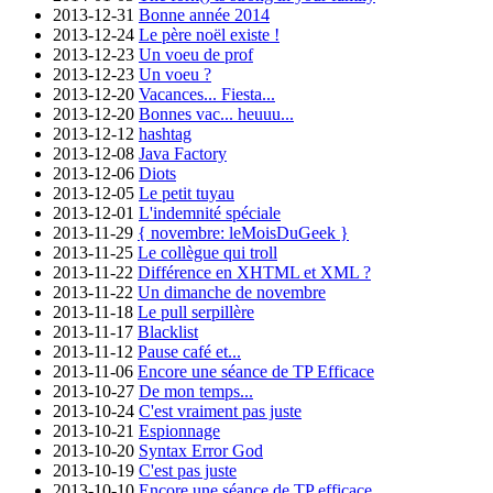
2013-12-31
Bonne année 2014
2013-12-24
Le père noël existe !
2013-12-23
Un voeu de prof
2013-12-23
Un voeu ?
2013-12-20
Vacances... Fiesta...
2013-12-20
Bonnes vac... heuuu...
2013-12-12
hashtag
2013-12-08
Java Factory
2013-12-06
Diots
2013-12-05
Le petit tuyau
2013-12-01
L'indemnité spéciale
2013-11-29
{ novembre: leMoisDuGeek }
2013-11-25
Le collègue qui troll
2013-11-22
Différence en XHTML et XML ?
2013-11-22
Un dimanche de novembre
2013-11-18
Le pull serpillère
2013-11-17
Blacklist
2013-11-12
Pause café et...
2013-11-06
Encore une séance de TP Efficace
2013-10-27
De mon temps...
2013-10-24
C'est vraiment pas juste
2013-10-21
Espionnage
2013-10-20
Syntax Error God
2013-10-19
C'est pas juste
2013-10-10
Encore une séance de TP efficace