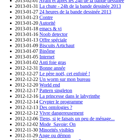
2013-02-01
Avant et après les 24h de la bande dessinée
2013-01-31
La chute - 24h de la bande dessinée 2013
2013-01-27
24 heures de la bande dessinée 2013
2013-01-23
Contre
2013-01-20
Autorité
2013-01-18
emacs & vi
2013-01-16
Noob detector
2013-01-13
Offre spéciale
2013-01-09
Biscuits Artichaut
2013-01-07
Binôme
2013-01-05
Internet
2013-01-02
Anti foie gras
2012-12-31
Bonne année
2012-12-27
Le père noël, cet enfoiré !
2012-12-22
Un worm sur mon bureau
2012-12-20
World end
2012-12-17
Pattern singleton
2012-12-16
La princesse dans le labyrinthe
2012-12-14
Crypter le programme
2012-12-13
Des ontologies ?
2012-12-12
Vivre dangereusement
2012-12-06
Tiens, si je faisais un peu de ménage...
2012-12-02
Mode_Savoie: On
2012-11-30
Minorités visibles
2012-11-29
Ange ou démon