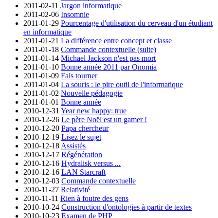
2011-02-11
Jargon informatique
2011-02-06
Insomnie
2011-01-29
Pourcentage d'utilisation du cerveau d'un étudiant
en informatique
2011-01-21
La différence entre concept et classe
2011-01-18
Commande contextuelle (suite)
2011-01-14
Michael Jackson n'est pas mort
2011-01-10
Bonne année 2011 par Onomia
2011-01-09
Fais tourner
2011-01-04
La souris : le pire outil de l'informatique
2011-01-02
Nouvelle pédagogie
2011-01-01
Bonne année
2010-12-31
Year new happy: true
2010-12-26
Le père Noël est un gamer !
2010-12-20
Papa chercheur
2010-12-19
Lisez le sujet
2010-12-18
Assistés
2010-12-17
Régénération
2010-12-16
Hydralisk versus ...
2010-12-16
LAN Starcraft
2010-12-03
Commande contextuelle
2010-11-27
Relativité
2010-11-11
Rien à foutre des gens
2010-10-24
Construction d'ontologies à partir de textes
2010-10-23
Examen de PHP