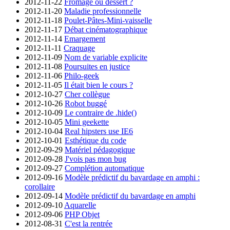
2012-11-22
Fromage ou dessert ?
2012-11-20
Maladie professionnelle
2012-11-18
Poulet-Pâtes-Mini-vaisselle
2012-11-17
Débat cinématographique
2012-11-14
Emargement
2012-11-11
Craquage
2012-11-09
Nom de variable explicite
2012-11-08
Poursuites en justice
2012-11-06
Philo-geek
2012-11-05
Il était bien le cours ?
2012-10-27
Cher collègue
2012-10-26
Robot buggé
2012-10-09
Le contraire de .hide()
2012-10-05
Mini geekette
2012-10-04
Real hipsters use IE6
2012-10-01
Esthétique du code
2012-09-29
Matériel pédagogique
2012-09-28
J'vois pas mon bug
2012-09-27
Complétion automatique
2012-09-16
Modèle prédictif du bavardage en amphi :
corollaire
2012-09-14
Modèle prédictif du bavardage en amphi
2012-09-10
Aquarelle
2012-09-06
PHP Objet
2012-08-31
C'est la rentrée