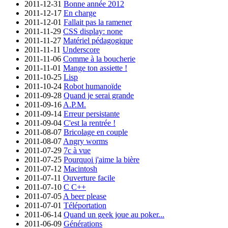
2011-12-31
Bonne année 2012
2011-12-17
En charge
2011-12-01
Fallait pas la ramener
2011-11-29
CSS display: none
2011-11-27
Matériel pédagogique
2011-11-11
Underscore
2011-11-06
Comme à la boucherie
2011-11-01
Mange ton assiette !
2011-10-25
Lisp
2011-10-24
Robot humanoïde
2011-09-28
Quand je serai grande
2011-09-16
A.P.M.
2011-09-14
Erreur persistante
2011-09-04
C'est la rentrée !
2011-08-07
Bricolage en couple
2011-08-07
Angry worms
2011-07-29
7c à vue
2011-07-25
Pourquoi j'aime la bière
2011-07-12
Macintosh
2011-07-11
Ouverture facile
2011-07-10
C C++
2011-07-05
A beer please
2011-07-01
Téléportation
2011-06-14
Quand un geek joue au poker...
2011-06-09
Générations