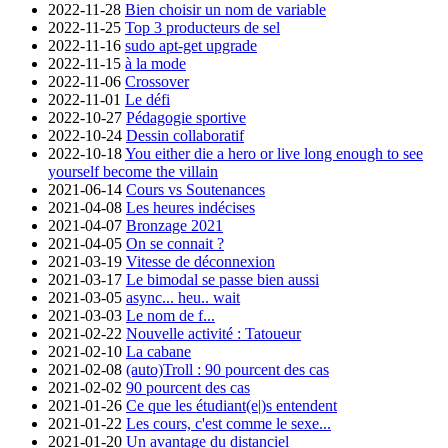
2022-11-28
Bien choisir un nom de variable
2022-11-25
Top 3 producteurs de sel
2022-11-16
sudo apt-get upgrade
2022-11-15
à la mode
2022-11-06
Crossover
2022-11-01
Le défi
2022-10-27
Pédagogie sportive
2022-10-24
Dessin collaboratif
2022-10-18
You either die a hero or live long enough to see
yourself become the villain
2021-06-14
Cours vs Soutenances
2021-04-08
Les heures indécises
2021-04-07
Bronzage 2021
2021-04-05
On se connait ?
2021-03-19
Vitesse de déconnexion
2021-03-17
Le bimodal se passe bien aussi
2021-03-05
async... heu.. wait
2021-03-03
Le nom de f...
2021-02-22
Nouvelle activité : Tatoueur
2021-02-10
La cabane
2021-02-08
(auto)Troll : 90 pourcent des cas
2021-02-02
90 pourcent des cas
2021-01-26
Ce que les étudiant(e|)s entendent
2021-01-22
Les cours, c'est comme le sexe...
2021-01-20
Un avantage du distanciel