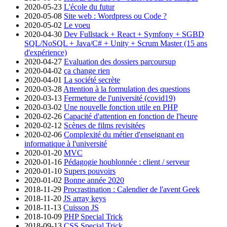
2020-05-23
L'école du futur
2020-05-08
Site web : Wordpress ou Code ?
2020-05-02
Le voeu
2020-04-30
Dev Fullstack + React + Symfony + SGBD
SQL/NoSQL + Java/C# + Unity + Scrum Master (15 ans
d'expérience)
2020-04-27
Evaluation des dossiers parcoursup
2020-04-02
ça change rien
2020-04-01
La société secrète
2020-03-28
Attention à la formulation des questions
2020-03-13
Fermeture de l'université (covid19)
2020-03-02
Une nouvelle fonction utile en PHP
2020-02-26
Capacité d'attention en fonction de l'heure
2020-02-12
Scènes de films revisitées
2020-02-06
Complexité du métier d'enseignant en
informatique à l'université
2020-01-20
MVC
2020-01-16
Pédagogie houblonnée : client / serveur
2020-01-10
Supers pouvoirs
2020-01-02
Bonne année 2020
2018-11-29
Procrastination : Calendier de l'avent Geek
2018-11-20
JS array keys
2018-11-13
Cuisson JS
2018-10-09
PHP Special Trick
2018-09-13
CSS Special Trick