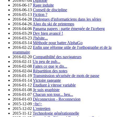
2016-07-04
Diplômé
2016-06-17
Rage induite
2016-06-13
Conseil de discipline
2016-05-13
Fiction ?
2016-04-28
Dialogues d'informaticiens dans les séries
2016-04-26
Algo du ski de printemps
2016-04-06
Panama papers : partie émergée de l'iceberg
2016-03-29
Dev bien avancé !
2016-03-23
J'hésite...
2016-03-14
Méthode pour battre AlphaGo
2016-02-22
Enfin une réforme utile de l'orthographe et de la
grammaire
2016-02-20
Compatibilité des navigateurs
2016-02-11
Un peu de pub...
2016-02-08
Faites ce que je dis...
2016-02-04
Répartition des notes
2016-01-19
Transmission sécurisée de mots de passe
2016-01-14
Victoire rageante
2016-01-12
Étudiant à vitesse variable
2016-01-08
Je suis graphiste
2016-01-07
Chacun son tour... heu...
2016-01-03
Déconnexion - Reconnexion
2015-12-09
<br/>
2015-12-02
L'entretien
2015-11-12
Technologie générationnelle