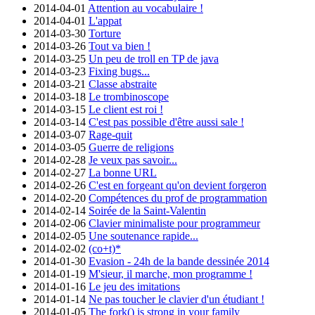
2014-04-01
Attention au vocabulaire !
2014-04-01
L'appat
2014-03-30
Torture
2014-03-26
Tout va bien !
2014-03-25
Un peu de troll en TP de java
2014-03-23
Fixing bugs...
2014-03-21
Classe abstraite
2014-03-18
Le trombinoscope
2014-03-15
Le client est roi !
2014-03-14
C'est pas possible d'être aussi sale !
2014-03-07
Rage-quit
2014-03-05
Guerre de religions
2014-02-28
Je veux pas savoir...
2014-02-27
La bonne URL
2014-02-26
C'est en forgeant qu'on devient forgeron
2014-02-20
Compétences du prof de programmation
2014-02-14
Soirée de la Saint-Valentin
2014-02-06
Clavier minimaliste pour programmeur
2014-02-05
Une soutenance rapide...
2014-02-02
(co+t)*
2014-01-30
Evasion - 24h de la bande dessinée 2014
2014-01-19
M'sieur, il marche, mon programme !
2014-01-16
Le jeu des imitations
2014-01-14
Ne pas toucher le clavier d'un étudiant !
2014-01-05
The fork() is strong in your family