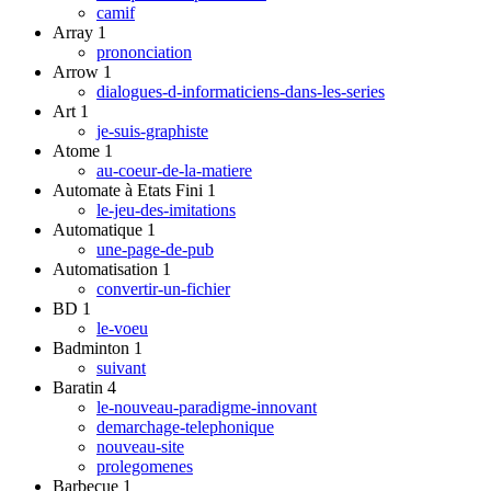
camif
Array
1
prononciation
Arrow
1
dialogues-d-informaticiens-dans-les-series
Art
1
je-suis-graphiste
Atome
1
au-coeur-de-la-matiere
Automate à Etats Fini
1
le-jeu-des-imitations
Automatique
1
une-page-de-pub
Automatisation
1
convertir-un-fichier
BD
1
le-voeu
Badminton
1
suivant
Baratin
4
le-nouveau-paradigme-innovant
demarchage-telephonique
nouveau-site
prolegomenes
Barbecue
1