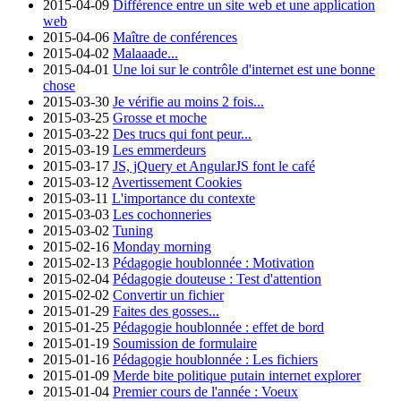
2015-04-09
Différence entre un site web et une application
web
2015-04-06
Maître de conférences
2015-04-02
Malaaade...
2015-04-01
Une loi sur le contrôle d'internet est une bonne
chose
2015-03-30
Je vérifie au moins 2 fois...
2015-03-25
Grosse et moche
2015-03-22
Des trucs qui font peur...
2015-03-19
Les emmerdeurs
2015-03-17
JS, jQuery et AngularJS font le café
2015-03-12
Avertissement Cookies
2015-03-11
L'importance du contexte
2015-03-03
Les cochonneries
2015-03-02
Tuning
2015-02-16
Monday morning
2015-02-13
Pédagogie houblonnée : Motivation
2015-02-04
Pédagogie douteuse : Test d'attention
2015-02-02
Convertir un fichier
2015-01-29
Faites des gosses...
2015-01-25
Pédagogie houblonnée : effet de bord
2015-01-19
Soumission de formulaire
2015-01-16
Pédagogie houblonnée : Les fichiers
2015-01-09
Merde bite politique putain internet explorer
2015-01-04
Premier cours de l'année : Voeux