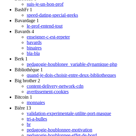
suis-je-un-bon-prof
BashFr
1
speed-dating-special-geeks
Bavardage
1
le-prof-entend-tout
Bavards
4
enseigner-c-est-repeter
bavards
binaires
bla-bla
Berk
1
pedagogie-houblonee_variable-dynamique-php
Bibliothèque
1
quand-je-dois-choisir-entre-deux-bibliotheques
Big brother
2
content-delivery-network-cdn
avertissement-cookies
Bitcoin
1
monnaies
Bière
13
validation-experimentale-utilite-port-masque
tri-a-bulles
br
pedagogie-houblonnee-motivation
pedagogie-houblonnee-effet-de-bord