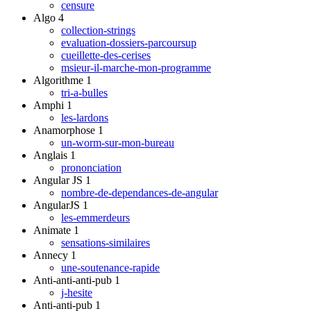
censure
Algo
4
collection-strings
evaluation-dossiers-parcoursup
cueillette-des-cerises
msieur-il-marche-mon-programme
Algorithme
1
tri-a-bulles
Amphi
1
les-lardons
Anamorphose
1
un-worm-sur-mon-bureau
Anglais
1
prononciation
Angular JS
1
nombre-de-dependances-de-angular
AngularJS
1
les-emmerdeurs
Animate
1
sensations-similaires
Annecy
1
une-soutenance-rapide
Anti-anti-anti-pub
1
j-hesite
Anti-anti-pub
1