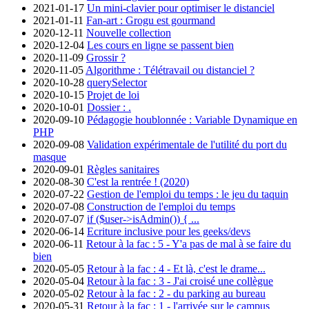
2021-01-17
Un mini-clavier pour optimiser le distanciel
2021-01-11
Fan-art : Grogu est gourmand
2020-12-11
Nouvelle collection
2020-12-04
Les cours en ligne se passent bien
2020-11-09
Grossir ?
2020-11-05
Algorithme : Télétravail ou distanciel ?
2020-10-28
querySelector
2020-10-15
Projet de loi
2020-10-01
Dossier : .
2020-09-10
Pédagogie houblonnée : Variable Dynamique en
PHP
2020-09-08
Validation expérimentale de l'utilité du port du
masque
2020-09-01
Règles sanitaires
2020-08-30
C'est la rentrée ! (2020)
2020-07-22
Gestion de l'emploi du temps : le jeu du taquin
2020-07-08
Construction de l'emploi du temps
2020-07-07
if ($user->isAdmin()) { ...
2020-06-14
Ecriture inclusive pour les geeks/devs
2020-06-11
Retour à la fac : 5 - Y'a pas de mal à se faire du
bien
2020-05-05
Retour à la fac : 4 - Et là, c'est le drame...
2020-05-04
Retour à la fac : 3 - J'ai croisé une collègue
2020-05-02
Retour à la fac : 2 - du parking au bureau
2020-05-31
Retour à la fac : 1 - l'arrivée sur le campus