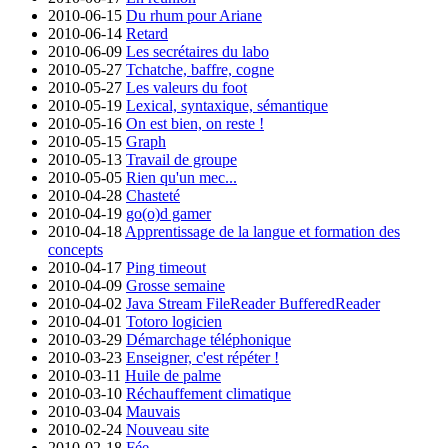
2010-06-15
Du rhum pour Ariane
2010-06-14
Retard
2010-06-09
Les secrétaires du labo
2010-05-27
Tchatche, baffre, cogne
2010-05-27
Les valeurs du foot
2010-05-19
Lexical, syntaxique, sémantique
2010-05-16
On est bien, on reste !
2010-05-15
Graph
2010-05-13
Travail de groupe
2010-05-05
Rien qu'un mec...
2010-04-28
Chasteté
2010-04-19
go(o)d gamer
2010-04-18
Apprentissage de la langue et formation des
concepts
2010-04-17
Ping timeout
2010-04-09
Grosse semaine
2010-04-02
Java Stream FileReader BufferedReader
2010-04-01
Totoro logicien
2010-03-29
Démarchage téléphonique
2010-03-23
Enseigner, c'est répéter !
2010-03-11
Huile de palme
2010-03-10
Réchauffement climatique
2010-03-04
Mauvais
2010-02-24
Nouveau site
2010-02-18
Fée