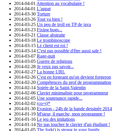
2014-04-01
Attention au vocabulaire !
2014-04-01
L'appat
2014-03-30
Torture
2014-03-26
Tout va bien !
2014-03-25
Un peu de troll en TP de java
2014-03-23
Fixing bugs...
2014-03-21
Classe abstraite
2014-03-18
Le trombinoscope
2014-03-15
Le client est roi !
2014-03-14
C'est pas possible d'être aussi sale !
2014-03-07
Rage-quit
2014-03-05
Guerre de religions
2014-02-28
Je veux pas savoir...
2014-02-27
La bonne URL
2014-02-26
C'est en forgeant qu'on devient forgeron
2014-02-20
Compétences du prof de programmation
2014-02-14
Soirée de la Saint-Valentin
2014-02-06
Clavier minimaliste pour programmeur
2014-02-05
Une soutenance rapide...
2014-02-02
(co+t)*
2014-01-30
Evasion - 24h de la bande dessinée 2014
2014-01-19
M'sieur, il marche, mon programme !
2014-01-16
Le jeu des imitations
2014-01-14
Ne pas toucher le clavier d'un étudiant !
2014-01-05
The fork() is strong in your family