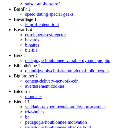
suis-je-un-bon-prof
BashFr
1
speed-dating-special-geeks
Bavardage
1
le-prof-entend-tout
Bavards
4
enseigner-c-est-repeter
bavards
binaires
bla-bla
Berk
1
pedagogie-houblonee_variable-dynamique-php
Bibliothèque
1
quand-je-dois-choisir-entre-deux-bibliotheques
Big brother
2
content-delivery-network-cdn
avertissement-cookies
Bitcoin
1
monnaies
Bière
13
validation-experimentale-utilite-port-masque
tri-a-bulles
br
pedagogie-houblonnee-motivation
pedagogie-houblonnee-effet-de-bord