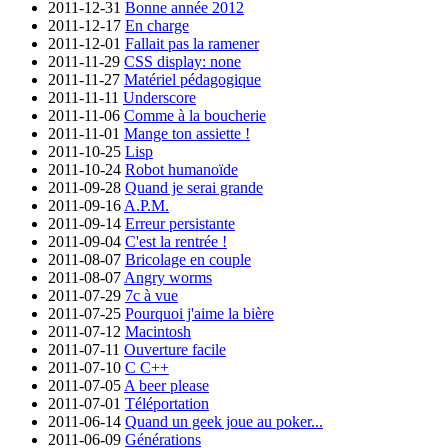
2011-12-31
Bonne année 2012
2011-12-17
En charge
2011-12-01
Fallait pas la ramener
2011-11-29
CSS display: none
2011-11-27
Matériel pédagogique
2011-11-11
Underscore
2011-11-06
Comme à la boucherie
2011-11-01
Mange ton assiette !
2011-10-25
Lisp
2011-10-24
Robot humanoïde
2011-09-28
Quand je serai grande
2011-09-16
A.P.M.
2011-09-14
Erreur persistante
2011-09-04
C'est la rentrée !
2011-08-07
Bricolage en couple
2011-08-07
Angry worms
2011-07-29
7c à vue
2011-07-25
Pourquoi j'aime la bière
2011-07-12
Macintosh
2011-07-11
Ouverture facile
2011-07-10
C C++
2011-07-05
A beer please
2011-07-01
Téléportation
2011-06-14
Quand un geek joue au poker...
2011-06-09
Générations