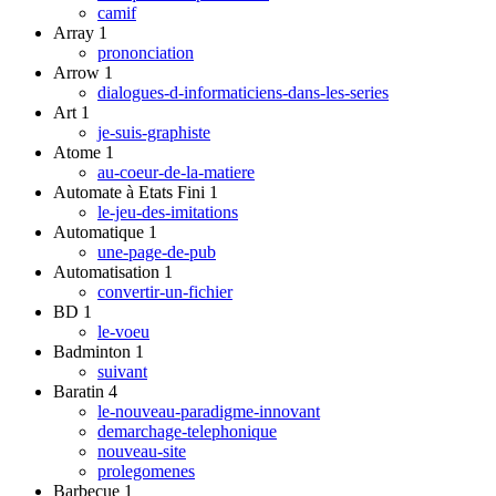
camif
Array
1
prononciation
Arrow
1
dialogues-d-informaticiens-dans-les-series
Art
1
je-suis-graphiste
Atome
1
au-coeur-de-la-matiere
Automate à Etats Fini
1
le-jeu-des-imitations
Automatique
1
une-page-de-pub
Automatisation
1
convertir-un-fichier
BD
1
le-voeu
Badminton
1
suivant
Baratin
4
le-nouveau-paradigme-innovant
demarchage-telephonique
nouveau-site
prolegomenes
Barbecue
1