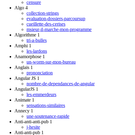
censure
Algo
4
collection-strings
evaluation-dossiers-parcoursup
cueillette-des-cerises
msieur-il-marche-mon-programme
Algorithme
1
tri-a-bulles
Amphi
1
les-lardons
Anamorphose
1
un-worm-sur-mon-bureau
Anglais
1
prononciation
Angular JS
1
nombre-de-dependances-de-angular
AngularJS
1
les-emmerdeurs
Animate
1
sensations-similaires
Annecy
1
une-soutenance-rapide
Anti-anti-anti-pub
1
j-hesite
Anti-anti-pub
1