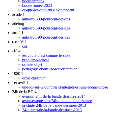
pc-steampunk
bonne-annee-2023
ce-que-les-etudiant.e.s-entendent
#code
1
auto-troll-90-pourcent-des-cas
#debug
1
auto-troll-90-pourcent-des-cas
#troll
1
auto-troll-90-pourcent-des-cas
(co+t)*
1
cot
-18
4
les-cours-c-est-comme-le-sexe
probleme-delicat
oriente-objet
pedagogie-douteuse-test-dattention
1980
1
ecole-du-futur
1er avril
1
une-loi-sur-le-controle-d-internet-est-une-bonne-chose
24h de la BD
4
evasion-24h-de-la-bande-dessinee-2014
avant-et-apres-les-24h-de-la-bande-dessinee
la-chute-24h-de-la-bande-dessinee-2013
24-heures-de-la-bande-dessinee-2013