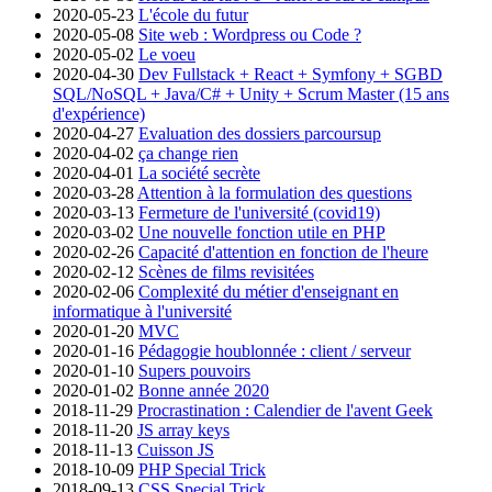
2020-05-23
L'école du futur
2020-05-08
Site web : Wordpress ou Code ?
2020-05-02
Le voeu
2020-04-30
Dev Fullstack + React + Symfony + SGBD
SQL/NoSQL + Java/C# + Unity + Scrum Master (15 ans
d'expérience)
2020-04-27
Evaluation des dossiers parcoursup
2020-04-02
ça change rien
2020-04-01
La société secrète
2020-03-28
Attention à la formulation des questions
2020-03-13
Fermeture de l'université (covid19)
2020-03-02
Une nouvelle fonction utile en PHP
2020-02-26
Capacité d'attention en fonction de l'heure
2020-02-12
Scènes de films revisitées
2020-02-06
Complexité du métier d'enseignant en
informatique à l'université
2020-01-20
MVC
2020-01-16
Pédagogie houblonnée : client / serveur
2020-01-10
Supers pouvoirs
2020-01-02
Bonne année 2020
2018-11-29
Procrastination : Calendier de l'avent Geek
2018-11-20
JS array keys
2018-11-13
Cuisson JS
2018-10-09
PHP Special Trick
2018-09-13
CSS Special Trick