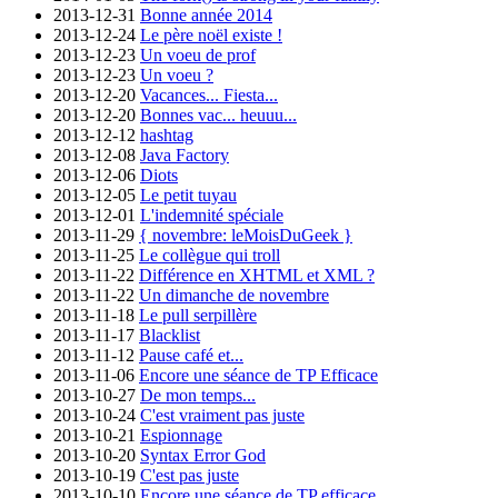
2013-12-31
Bonne année 2014
2013-12-24
Le père noël existe !
2013-12-23
Un voeu de prof
2013-12-23
Un voeu ?
2013-12-20
Vacances... Fiesta...
2013-12-20
Bonnes vac... heuuu...
2013-12-12
hashtag
2013-12-08
Java Factory
2013-12-06
Diots
2013-12-05
Le petit tuyau
2013-12-01
L'indemnité spéciale
2013-11-29
{ novembre: leMoisDuGeek }
2013-11-25
Le collègue qui troll
2013-11-22
Différence en XHTML et XML ?
2013-11-22
Un dimanche de novembre
2013-11-18
Le pull serpillère
2013-11-17
Blacklist
2013-11-12
Pause café et...
2013-11-06
Encore une séance de TP Efficace
2013-10-27
De mon temps...
2013-10-24
C'est vraiment pas juste
2013-10-21
Espionnage
2013-10-20
Syntax Error God
2013-10-19
C'est pas juste
2013-10-10
Encore une séance de TP efficace