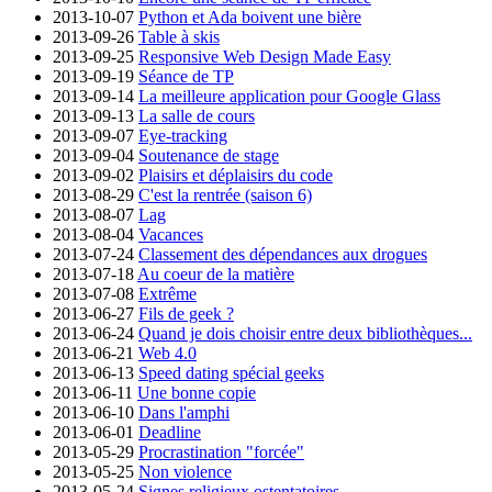
2013-10-07
Python et Ada boivent une bière
2013-09-26
Table à skis
2013-09-25
Responsive Web Design Made Easy
2013-09-19
Séance de TP
2013-09-14
La meilleure application pour Google Glass
2013-09-13
La salle de cours
2013-09-07
Eye-tracking
2013-09-04
Soutenance de stage
2013-09-02
Plaisirs et déplaisirs du code
2013-08-29
C'est la rentrée (saison 6)
2013-08-07
Lag
2013-08-04
Vacances
2013-07-24
Classement des dépendances aux drogues
2013-07-18
Au coeur de la matière
2013-07-08
Extrême
2013-06-27
Fils de geek ?
2013-06-24
Quand je dois choisir entre deux bibliothèques...
2013-06-21
Web 4.0
2013-06-13
Speed dating spécial geeks
2013-06-11
Une bonne copie
2013-06-10
Dans l'amphi
2013-06-01
Deadline
2013-05-29
Procrastination "forcée"
2013-05-25
Non violence
2013-05-24
Signes religieux ostentatoires