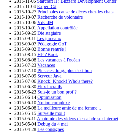
2015-11-05
Starcraft II : Blizzard Development Center
2015-11-04
Expert C#
2015-10-27
Principales cause de décès chez les chats
2015-10-07
Recherche de volontaire
2015-10-06
VdCdM
2015-10-01
Appellation contrôlée
2015-09-25
Die stagiaire
2015-09-11
Les jumeaux
2015-09-07
Pédagogie GoT
2015-09-02
Bonne rentrée !
2015-08-15
HP ZBook
2015-08-08
Les vacances à l'océan
2015-07-23
Vacances
2015-07-10
Plus c'est long, plus c'est bon
2015-07-09
Serveur Java
2015-07-06
Knock! Knock! Who's there?
2015-06-30
Flux lucratifs
2015-06-23
Suis-je un bon prof ?
2015-06-14
Optimisation
2015-06-10
Notion complexe
2015-06-08
La meilleure amie de ma femme...
2015-05-15
Surveille moi !
2015-05-11
Anatomie des vidéos d'escalade sur internet
2015-05-04
Debug du 4 mai
2015-04-28
Les consignes