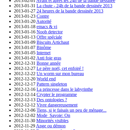
2013-02-01
Avant et après les 24h de la bande dessinée
2013-01-31
La chute - 24h de la bande dessinée 2013
2013-01-27
24 heures de la bande dessinée 2013
2013-01-23
Contre
2013-01-20
Autorité
2013-01-18
emacs & vi
2013-01-16
Noob detector
2013-01-13
Offre spéciale
2013-01-09
Biscuits Artichaut
2013-01-07
Binôme
2013-01-05
Internet
2013-01-02
Anti foie gras
2012-12-31
Bonne année
2012-12-27
Le père noël, cet enfoiré !
2012-12-22
Un worm sur mon bureau
2012-12-20
World end
2012-12-17
Pattern singleton
2012-12-16
La princesse dans le labyrinthe
2012-12-14
Crypter le programme
2012-12-13
Des ontologies ?
2012-12-12
Vivre dangereusement
2012-12-06
Tiens, si je faisais un peu de ménage...
2012-12-02
Mode_Savoie: On
2012-11-30
Minorités visibles
2012-11-29
Ange ou démon