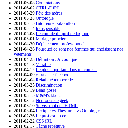
2011-06-08
Connotations
2011-06-02
CTRL-F iRL
2011-05-29
Fête des mères
2011-05-28
Ontologie
2011-05-15
Bitoniau et kikouillou
2011-05-14
Indispensable
2011-05-08
Le comble du prof de logique
2011-05-01
Mariage princier
2011-04-30
Déplacement professionnel
2011-04-26
Pourquoi ce sont nos femmes qui choisissent nos
vêtements
2011-04-23
Définition : Alcoolique
2011-04-18
Variable
2011-04-12
Le plus important dans un cours...
2011-04-09
ça râle sur facebook
2011-04-04
Relativité temporelle
2011-03-25
Discrimination
2011-03-19
Beau gosse
2011-03-15
M&M's blanc
2011-03-12
Neurones de geek
2011-03-10
Servez moi de l'HTML
2011-03-04
Lexique vs Thesaurus vs Ontologie
2011-02-26
Le prof est un con
2011-02-22
CSS iRL
2011-02-17
Tâche répétitive