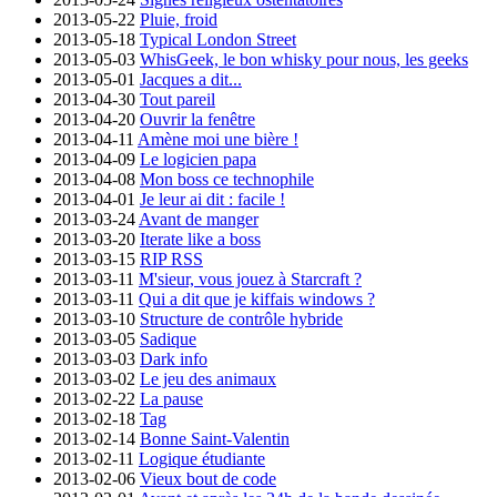
2013-05-22
Pluie, froid
2013-05-18
Typical London Street
2013-05-03
WhisGeek, le bon whisky pour nous, les geeks
2013-05-01
Jacques a dit...
2013-04-30
Tout pareil
2013-04-20
Ouvrir la fenêtre
2013-04-11
Amène moi une bière !
2013-04-09
Le logicien papa
2013-04-08
Mon boss ce technophile
2013-04-01
Je leur ai dit : facile !
2013-03-24
Avant de manger
2013-03-20
Iterate like a boss
2013-03-15
RIP RSS
2013-03-11
M'sieur, vous jouez à Starcraft ?
2013-03-11
Qui a dit que je kiffais windows ?
2013-03-10
Structure de contrôle hybride
2013-03-05
Sadique
2013-03-03
Dark info
2013-03-02
Le jeu des animaux
2013-02-22
La pause
2013-02-18
Tag
2013-02-14
Bonne Saint-Valentin
2013-02-11
Logique étudiante
2013-02-06
Vieux bout de code