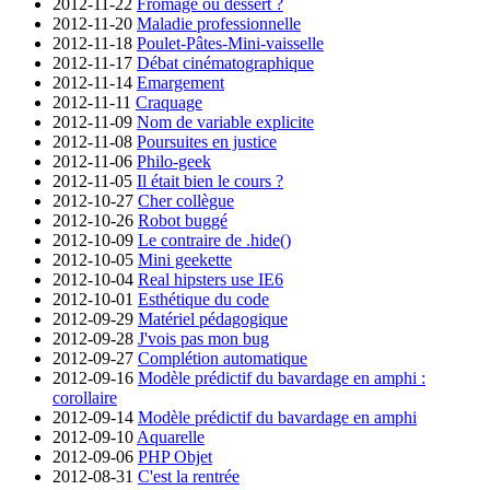
2012-11-22
Fromage ou dessert ?
2012-11-20
Maladie professionnelle
2012-11-18
Poulet-Pâtes-Mini-vaisselle
2012-11-17
Débat cinématographique
2012-11-14
Emargement
2012-11-11
Craquage
2012-11-09
Nom de variable explicite
2012-11-08
Poursuites en justice
2012-11-06
Philo-geek
2012-11-05
Il était bien le cours ?
2012-10-27
Cher collègue
2012-10-26
Robot buggé
2012-10-09
Le contraire de .hide()
2012-10-05
Mini geekette
2012-10-04
Real hipsters use IE6
2012-10-01
Esthétique du code
2012-09-29
Matériel pédagogique
2012-09-28
J'vois pas mon bug
2012-09-27
Complétion automatique
2012-09-16
Modèle prédictif du bavardage en amphi :
corollaire
2012-09-14
Modèle prédictif du bavardage en amphi
2012-09-10
Aquarelle
2012-09-06
PHP Objet
2012-08-31
C'est la rentrée