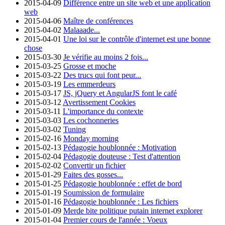
2015-04-09
Différence entre un site web et une application
web
2015-04-06
Maître de conférences
2015-04-02
Malaaade...
2015-04-01
Une loi sur le contrôle d'internet est une bonne
chose
2015-03-30
Je vérifie au moins 2 fois...
2015-03-25
Grosse et moche
2015-03-22
Des trucs qui font peur...
2015-03-19
Les emmerdeurs
2015-03-17
JS, jQuery et AngularJS font le café
2015-03-12
Avertissement Cookies
2015-03-11
L'importance du contexte
2015-03-03
Les cochonneries
2015-03-02
Tuning
2015-02-16
Monday morning
2015-02-13
Pédagogie houblonnée : Motivation
2015-02-04
Pédagogie douteuse : Test d'attention
2015-02-02
Convertir un fichier
2015-01-29
Faites des gosses...
2015-01-25
Pédagogie houblonnée : effet de bord
2015-01-19
Soumission de formulaire
2015-01-16
Pédagogie houblonnée : Les fichiers
2015-01-09
Merde bite politique putain internet explorer
2015-01-04
Premier cours de l'année : Voeux