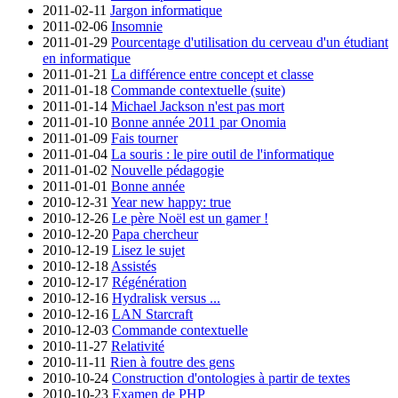
2011-02-11
Jargon informatique
2011-02-06
Insomnie
2011-01-29
Pourcentage d'utilisation du cerveau d'un étudiant
en informatique
2011-01-21
La différence entre concept et classe
2011-01-18
Commande contextuelle (suite)
2011-01-14
Michael Jackson n'est pas mort
2011-01-10
Bonne année 2011 par Onomia
2011-01-09
Fais tourner
2011-01-04
La souris : le pire outil de l'informatique
2011-01-02
Nouvelle pédagogie
2011-01-01
Bonne année
2010-12-31
Year new happy: true
2010-12-26
Le père Noël est un gamer !
2010-12-20
Papa chercheur
2010-12-19
Lisez le sujet
2010-12-18
Assistés
2010-12-17
Régénération
2010-12-16
Hydralisk versus ...
2010-12-16
LAN Starcraft
2010-12-03
Commande contextuelle
2010-11-27
Relativité
2010-11-11
Rien à foutre des gens
2010-10-24
Construction d'ontologies à partir de textes
2010-10-23
Examen de PHP