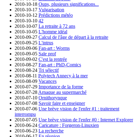
2010-10-18
Oups, plusieurs significations...
2010-10-17
Vulgarisation
2010-10-12
Prédictions météo
2010-10-10
42
2010-10-07
La retraite à 72 ans
2010-10-05
L'homme idéal
2010-09-27
Calcul de l'âge de départ à la retraite
2010-09-25
L'intrus
2010-09-06
Fan-art : Worms
2010-09-05
Sale prof
2010-09-02
C'est la rentrée
2010-08-27
Fan-art : PhD-Comics
2010-08-24
Tri sélectif
2010-08-11
Polytech Annecy à la mer
2010-08-09
Vacances
2010-07-29
Importance de la forme
2010-07-28
Arnaque au supermarché
2010-07-10
Ornithorynque
2010-07-08
Savoir faire et enseigner
2010-07-06
Une brève vision de l'enfer #1 : traitement
interrompu
2010-07-05
Une brève vision de l'enfer #0 : Internet Explorer
2010-06-24
Caricature : Forgeron-Linuxien
2010-06-23
La recherche
2010-06-17
En réunion