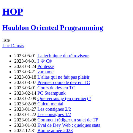
HOP
Houblon Oriented Programming
liste
Luc Damas
2023-05-01
La technique du rétroviseur
2023-04-01
I 💜 C#
2023-03-24
Politesse
2023-03-21
varname
2023-03-18
L'alias qui ne fait pas plaisir
2023-03-07
Premier cours de dev en TC
2023-03-01
Cours de dev en TC
2023-02-14
PC Steampunk
2023-02-09
Que verrais-je (en premier) ?
2023-02-05
Calcul mental
2023-01-27
Les consignes 2/2
2023-01-22
Les consignes 1/2
2023-01-06
Comment rédiger un sujet de TP
2023-01-03
Eval de Dev Web : quelques stats
2022-12-31
Bonne année 2023