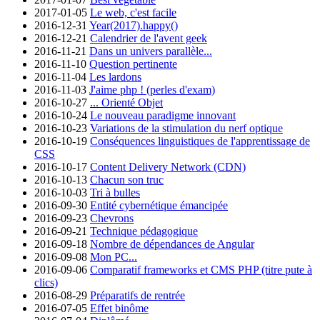
2017-01-05
Le web, c'est facile
2016-12-31
Year(2017).happy()
2016-12-21
Calendrier de l'avent geek
2016-11-21
Dans un univers parallèle...
2016-11-10
Question pertinente
2016-11-04
Les lardons
2016-11-03
J'aime php ! (perles d'exam)
2016-10-27
... Orienté Objet
2016-10-24
Le nouveau paradigme innovant
2016-10-23
Variations de la stimulation du nerf optique
2016-10-19
Conséquences linguistiques de l'apprentissage de
CSS
2016-10-17
Content Delivery Network (CDN)
2016-10-13
Chacun son truc
2016-10-03
Tri à bulles
2016-09-30
Entité cybernétique émancipée
2016-09-23
Chevrons
2016-09-21
Technique pédagogique
2016-09-18
Nombre de dépendances de Angular
2016-09-08
Mon PC...
2016-09-06
Comparatif frameworks et CMS PHP (titre pute à
clics)
2016-08-29
Préparatifs de rentrée
2016-07-05
Effet binôme