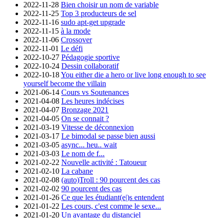
2022-11-28
Bien choisir un nom de variable
2022-11-25
Top 3 producteurs de sel
2022-11-16
sudo apt-get upgrade
2022-11-15
à la mode
2022-11-06
Crossover
2022-11-01
Le défi
2022-10-27
Pédagogie sportive
2022-10-24
Dessin collaboratif
2022-10-18
You either die a hero or live long enough to see
yourself become the villain
2021-06-14
Cours vs Soutenances
2021-04-08
Les heures indécises
2021-04-07
Bronzage 2021
2021-04-05
On se connait ?
2021-03-19
Vitesse de déconnexion
2021-03-17
Le bimodal se passe bien aussi
2021-03-05
async... heu.. wait
2021-03-03
Le nom de f...
2021-02-22
Nouvelle activité : Tatoueur
2021-02-10
La cabane
2021-02-08
(auto)Troll : 90 pourcent des cas
2021-02-02
90 pourcent des cas
2021-01-26
Ce que les étudiant(e|)s entendent
2021-01-22
Les cours, c'est comme le sexe...
2021-01-20
Un avantage du distanciel