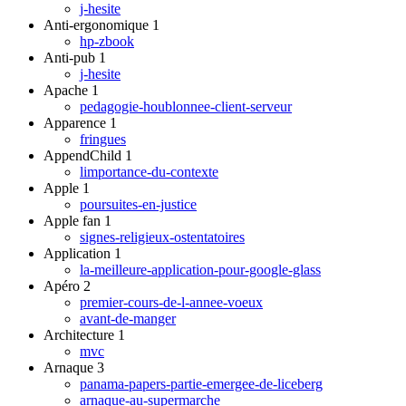
j-hesite
Anti-ergonomique
1
hp-zbook
Anti-pub
1
j-hesite
Apache
1
pedagogie-houblonnee-client-serveur
Apparence
1
fringues
AppendChild
1
limportance-du-contexte
Apple
1
poursuites-en-justice
Apple fan
1
signes-religieux-ostentatoires
Application
1
la-meilleure-application-pour-google-glass
Apéro
2
premier-cours-de-l-annee-voeux
avant-de-manger
Architecture
1
mvc
Arnaque
3
panama-papers-partie-emergee-de-liceberg
arnaque-au-supermarche