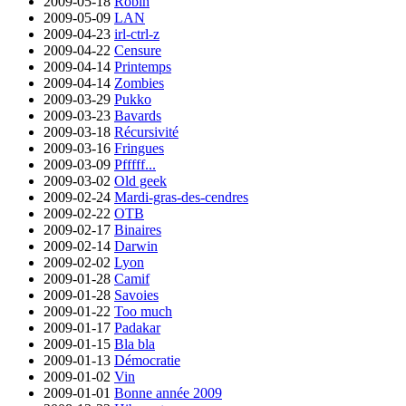
2009-05-18
Robin
2009-05-09
LAN
2009-04-23
irl-ctrl-z
2009-04-22
Censure
2009-04-14
Printemps
2009-04-14
Zombies
2009-03-29
Pukko
2009-03-23
Bavards
2009-03-18
Récursivité
2009-03-16
Fringues
2009-03-09
Pfffff...
2009-03-02
Old geek
2009-02-24
Mardi-gras-des-cendres
2009-02-22
OTB
2009-02-17
Binaires
2009-02-14
Darwin
2009-02-02
Lyon
2009-01-28
Camif
2009-01-28
Savoies
2009-01-22
Too much
2009-01-17
Padakar
2009-01-15
Bla bla
2009-01-13
Démocratie
2009-01-02
Vin
2009-01-01
Bonne année 2009