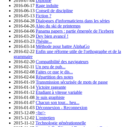
2016-07-04
Diplômé
2016-06-17
Rage induite
2016-06-13
Conseil de discipline
2016-05-13
Fiction ?
2016-04-28
Dialogues d'informaticiens dans les séries
2016-04-26
Algo du ski de printemps
2016-04-06
Panama papers : partie émergée de l'iceberg
2016-03-29
Dev bien avancé !
2016-03-23
J'hésite...
2016-03-14
Méthode pour battre AlphaGo
2016-02-22
Enfin une réforme utile de l'orthographe et de la
grammaire
2016-02-20
Compatibilité des navigateurs
2016-02-11
Un peu de pub...
2016-02-08
Faites ce que je dis...
2016-02-04
Répartition des notes
2016-01-19
Transmission sécurisée de mots de passe
2016-01-14
Victoire rageante
2016-01-12
Étudiant à vitesse variable
2016-01-08
Je suis graphiste
2016-01-07
Chacun son tour... heu...
2016-01-03
Déconnexion - Reconnexion
2015-12-09
<br/>
2015-12-02
L'entretien
2015-11-12
Technologie générationnelle