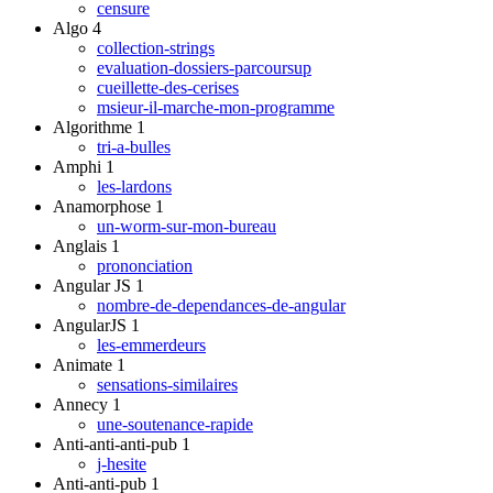
censure
Algo
4
collection-strings
evaluation-dossiers-parcoursup
cueillette-des-cerises
msieur-il-marche-mon-programme
Algorithme
1
tri-a-bulles
Amphi
1
les-lardons
Anamorphose
1
un-worm-sur-mon-bureau
Anglais
1
prononciation
Angular JS
1
nombre-de-dependances-de-angular
AngularJS
1
les-emmerdeurs
Animate
1
sensations-similaires
Annecy
1
une-soutenance-rapide
Anti-anti-anti-pub
1
j-hesite
Anti-anti-pub
1