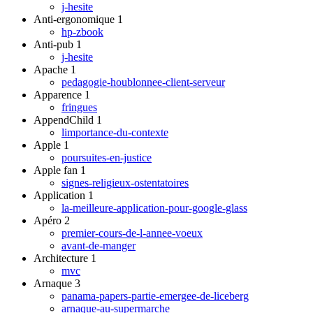
j-hesite
Anti-ergonomique
1
hp-zbook
Anti-pub
1
j-hesite
Apache
1
pedagogie-houblonnee-client-serveur
Apparence
1
fringues
AppendChild
1
limportance-du-contexte
Apple
1
poursuites-en-justice
Apple fan
1
signes-religieux-ostentatoires
Application
1
la-meilleure-application-pour-google-glass
Apéro
2
premier-cours-de-l-annee-voeux
avant-de-manger
Architecture
1
mvc
Arnaque
3
panama-papers-partie-emergee-de-liceberg
arnaque-au-supermarche