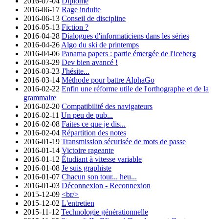
2016-07-04
Diplômé
2016-06-17
Rage induite
2016-06-13
Conseil de discipline
2016-05-13
Fiction ?
2016-04-28
Dialogues d'informaticiens dans les séries
2016-04-26
Algo du ski de printemps
2016-04-06
Panama papers : partie émergée de l'iceberg
2016-03-29
Dev bien avancé !
2016-03-23
J'hésite...
2016-03-14
Méthode pour battre AlphaGo
2016-02-22
Enfin une réforme utile de l'orthographe et de la
grammaire
2016-02-20
Compatibilité des navigateurs
2016-02-11
Un peu de pub...
2016-02-08
Faites ce que je dis...
2016-02-04
Répartition des notes
2016-01-19
Transmission sécurisée de mots de passe
2016-01-14
Victoire rageante
2016-01-12
Étudiant à vitesse variable
2016-01-08
Je suis graphiste
2016-01-07
Chacun son tour... heu...
2016-01-03
Déconnexion - Reconnexion
2015-12-09
<br/>
2015-12-02
L'entretien
2015-11-12
Technologie générationnelle