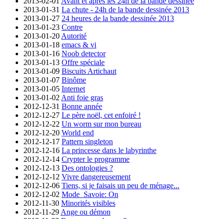
2013-02-01
Avant et après les 24h de la bande dessinée
2013-01-31
La chute - 24h de la bande dessinée 2013
2013-01-27
24 heures de la bande dessinée 2013
2013-01-23
Contre
2013-01-20
Autorité
2013-01-18
emacs & vi
2013-01-16
Noob detector
2013-01-13
Offre spéciale
2013-01-09
Biscuits Artichaut
2013-01-07
Binôme
2013-01-05
Internet
2013-01-02
Anti foie gras
2012-12-31
Bonne année
2012-12-27
Le père noël, cet enfoiré !
2012-12-22
Un worm sur mon bureau
2012-12-20
World end
2012-12-17
Pattern singleton
2012-12-16
La princesse dans le labyrinthe
2012-12-14
Crypter le programme
2012-12-13
Des ontologies ?
2012-12-12
Vivre dangereusement
2012-12-06
Tiens, si je faisais un peu de ménage...
2012-12-02
Mode_Savoie: On
2012-11-30
Minorités visibles
2012-11-29
Ange ou démon