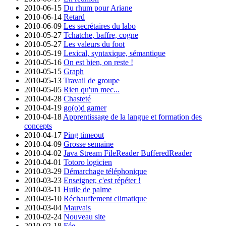
2010-06-15
Du rhum pour Ariane
2010-06-14
Retard
2010-06-09
Les secrétaires du labo
2010-05-27
Tchatche, baffre, cogne
2010-05-27
Les valeurs du foot
2010-05-19
Lexical, syntaxique, sémantique
2010-05-16
On est bien, on reste !
2010-05-15
Graph
2010-05-13
Travail de groupe
2010-05-05
Rien qu'un mec...
2010-04-28
Chasteté
2010-04-19
go(o)d gamer
2010-04-18
Apprentissage de la langue et formation des
concepts
2010-04-17
Ping timeout
2010-04-09
Grosse semaine
2010-04-02
Java Stream FileReader BufferedReader
2010-04-01
Totoro logicien
2010-03-29
Démarchage téléphonique
2010-03-23
Enseigner, c'est répéter !
2010-03-11
Huile de palme
2010-03-10
Réchauffement climatique
2010-03-04
Mauvais
2010-02-24
Nouveau site
2010-02-18
Fée