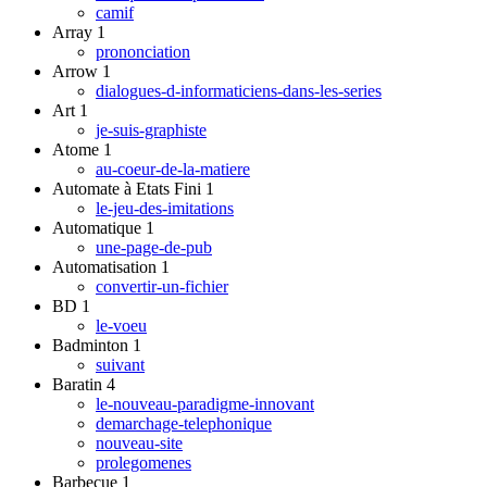
camif
Array
1
prononciation
Arrow
1
dialogues-d-informaticiens-dans-les-series
Art
1
je-suis-graphiste
Atome
1
au-coeur-de-la-matiere
Automate à Etats Fini
1
le-jeu-des-imitations
Automatique
1
une-page-de-pub
Automatisation
1
convertir-un-fichier
BD
1
le-voeu
Badminton
1
suivant
Baratin
4
le-nouveau-paradigme-innovant
demarchage-telephonique
nouveau-site
prolegomenes
Barbecue
1