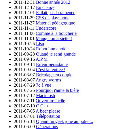
2011-12-31
Bonne année 2012
2011-12-17
En charge
2011-12-01
Fallait pas la ramener
2011-11-29
CSS display: none
2011-11-27
Matériel pédagogique
2011-11-11
Underscore
2011-11-06
Comme à la boucherie
2011-11-01
Mange ton assiette !
2011-10-25
Lisp
2011-10-24
Robot humanoïde
2011-09-28
Quand je serai grande
2011-09-16
A.P.M.
2011-09-14
Erreur persistante
2011-09-04
C'est la rentrée !
2011-08-07
Bricolage en couple
2011-08-07
Angry worms
2011-07-29
7c à vue
2011-07-25
Pourquoi j'aime la bière
2011-07-12
Macintosh
2011-07-11
Ouverture facile
2011-07-10
C C++
2011-07-05
A beer please
2011-07-01
Téléportation
2011-06-14
Quand un geek joue au poker...
2011-06-09
Générations