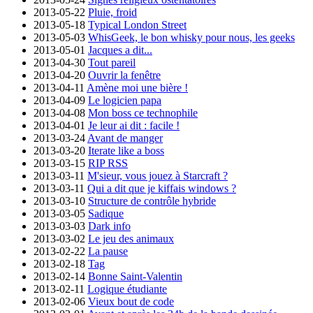
2013-05-22
Pluie, froid
2013-05-18
Typical London Street
2013-05-03
WhisGeek, le bon whisky pour nous, les geeks
2013-05-01
Jacques a dit...
2013-04-30
Tout pareil
2013-04-20
Ouvrir la fenêtre
2013-04-11
Amène moi une bière !
2013-04-09
Le logicien papa
2013-04-08
Mon boss ce technophile
2013-04-01
Je leur ai dit : facile !
2013-03-24
Avant de manger
2013-03-20
Iterate like a boss
2013-03-15
RIP RSS
2013-03-11
M'sieur, vous jouez à Starcraft ?
2013-03-11
Qui a dit que je kiffais windows ?
2013-03-10
Structure de contrôle hybride
2013-03-05
Sadique
2013-03-03
Dark info
2013-03-02
Le jeu des animaux
2013-02-22
La pause
2013-02-18
Tag
2013-02-14
Bonne Saint-Valentin
2013-02-11
Logique étudiante
2013-02-06
Vieux bout de code