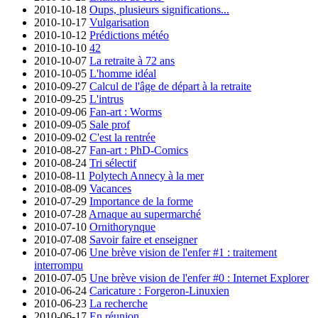
2010-10-18
Oups, plusieurs significations...
2010-10-17
Vulgarisation
2010-10-12
Prédictions météo
2010-10-10
42
2010-10-07
La retraite à 72 ans
2010-10-05
L'homme idéal
2010-09-27
Calcul de l'âge de départ à la retraite
2010-09-25
L'intrus
2010-09-06
Fan-art : Worms
2010-09-05
Sale prof
2010-09-02
C'est la rentrée
2010-08-27
Fan-art : PhD-Comics
2010-08-24
Tri sélectif
2010-08-11
Polytech Annecy à la mer
2010-08-09
Vacances
2010-07-29
Importance de la forme
2010-07-28
Arnaque au supermarché
2010-07-10
Ornithorynque
2010-07-08
Savoir faire et enseigner
2010-07-06
Une brève vision de l'enfer #1 : traitement
interrompu
2010-07-05
Une brève vision de l'enfer #0 : Internet Explorer
2010-06-24
Caricature : Forgeron-Linuxien
2010-06-23
La recherche
2010-06-17
En réunion