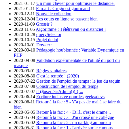
2021-01-17
Un mini-clavier pour optimiser le distanciel
2021-01-11
Fan-art : Grogu est gourmand
2020-12-11
Nouvelle collection
2020-12-04
Les cours en ligne se passent bien
2020-11-09
Grossir ?
2020-11-05
Algorithme : Télétravail ou distanciel ?
2020-10-28
querySelector
2020-10-15
Projet de loi
2020-10-01
Dossier : .
2020-09-10
Pédagogie houblonnée : Variable Dynamique en
PHP
2020-09-08
Validation expérimentale de l'utilité du port du
masque
2020-09-01
Règles sanitaires
2020-08-30
C'est la rentrée ! (2020)
2020-07-22
Gestion de l'emploi du temps : le jeu du taquin
2020-07-08
Construction de l'emploi du temps
2020-07-07
if ($user->isAdmin()) { ...
2020-06-14
Ecriture inclusive pour les geeks/devs
2020-06-11
Retour à la fac : 5 - Y'a pas de mal à se faire du
bien
2020-05-05
Retour à la fac : 4 - Et là, c'est le drame...
2020-05-04
Retour à la fac : 3 - J'ai croisé une collègue
2020-05-02
Retour à la fac : 2 - du parking au bureau
2020-05-31
Retour à la fac : 1 - l'arrivée sur le campus