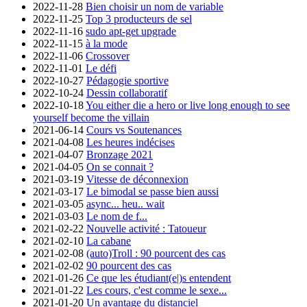
2022-11-28
Bien choisir un nom de variable
2022-11-25
Top 3 producteurs de sel
2022-11-16
sudo apt-get upgrade
2022-11-15
à la mode
2022-11-06
Crossover
2022-11-01
Le défi
2022-10-27
Pédagogie sportive
2022-10-24
Dessin collaboratif
2022-10-18
You either die a hero or live long enough to see
yourself become the villain
2021-06-14
Cours vs Soutenances
2021-04-08
Les heures indécises
2021-04-07
Bronzage 2021
2021-04-05
On se connait ?
2021-03-19
Vitesse de déconnexion
2021-03-17
Le bimodal se passe bien aussi
2021-03-05
async... heu.. wait
2021-03-03
Le nom de f...
2021-02-22
Nouvelle activité : Tatoueur
2021-02-10
La cabane
2021-02-08
(auto)Troll : 90 pourcent des cas
2021-02-02
90 pourcent des cas
2021-01-26
Ce que les étudiant(e|)s entendent
2021-01-22
Les cours, c'est comme le sexe...
2021-01-20
Un avantage du distanciel