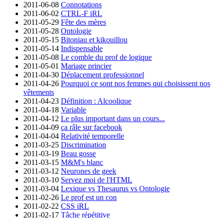
2011-06-08
Connotations
2011-06-02
CTRL-F iRL
2011-05-29
Fête des mères
2011-05-28
Ontologie
2011-05-15
Bitoniau et kikouillou
2011-05-14
Indispensable
2011-05-08
Le comble du prof de logique
2011-05-01
Mariage princier
2011-04-30
Déplacement professionnel
2011-04-26
Pourquoi ce sont nos femmes qui choisissent nos
vêtements
2011-04-23
Définition : Alcoolique
2011-04-18
Variable
2011-04-12
Le plus important dans un cours...
2011-04-09
ça râle sur facebook
2011-04-04
Relativité temporelle
2011-03-25
Discrimination
2011-03-19
Beau gosse
2011-03-15
M&M's blanc
2011-03-12
Neurones de geek
2011-03-10
Servez moi de l'HTML
2011-03-04
Lexique vs Thesaurus vs Ontologie
2011-02-26
Le prof est un con
2011-02-22
CSS iRL
2011-02-17
Tâche répétitive