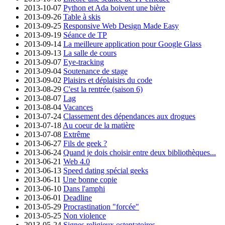
2013-10-07
Python et Ada boivent une bière
2013-09-26
Table à skis
2013-09-25
Responsive Web Design Made Easy
2013-09-19
Séance de TP
2013-09-14
La meilleure application pour Google Glass
2013-09-13
La salle de cours
2013-09-07
Eye-tracking
2013-09-04
Soutenance de stage
2013-09-02
Plaisirs et déplaisirs du code
2013-08-29
C'est la rentrée (saison 6)
2013-08-07
Lag
2013-08-04
Vacances
2013-07-24
Classement des dépendances aux drogues
2013-07-18
Au coeur de la matière
2013-07-08
Extrême
2013-06-27
Fils de geek ?
2013-06-24
Quand je dois choisir entre deux bibliothèques...
2013-06-21
Web 4.0
2013-06-13
Speed dating spécial geeks
2013-06-11
Une bonne copie
2013-06-10
Dans l'amphi
2013-06-01
Deadline
2013-05-29
Procrastination "forcée"
2013-05-25
Non violence
2013-05-24
Signes religieux ostentatoires