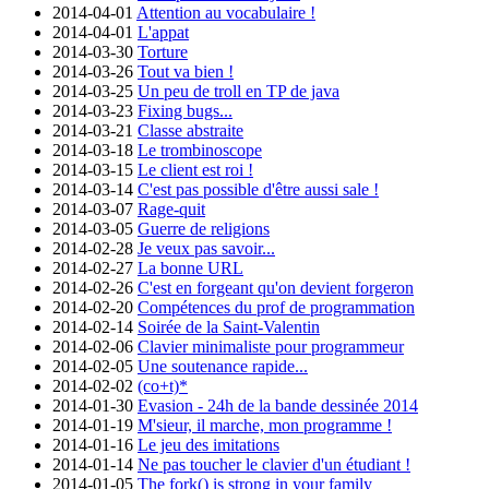
2014-04-01
Attention au vocabulaire !
2014-04-01
L'appat
2014-03-30
Torture
2014-03-26
Tout va bien !
2014-03-25
Un peu de troll en TP de java
2014-03-23
Fixing bugs...
2014-03-21
Classe abstraite
2014-03-18
Le trombinoscope
2014-03-15
Le client est roi !
2014-03-14
C'est pas possible d'être aussi sale !
2014-03-07
Rage-quit
2014-03-05
Guerre de religions
2014-02-28
Je veux pas savoir...
2014-02-27
La bonne URL
2014-02-26
C'est en forgeant qu'on devient forgeron
2014-02-20
Compétences du prof de programmation
2014-02-14
Soirée de la Saint-Valentin
2014-02-06
Clavier minimaliste pour programmeur
2014-02-05
Une soutenance rapide...
2014-02-02
(co+t)*
2014-01-30
Evasion - 24h de la bande dessinée 2014
2014-01-19
M'sieur, il marche, mon programme !
2014-01-16
Le jeu des imitations
2014-01-14
Ne pas toucher le clavier d'un étudiant !
2014-01-05
The fork() is strong in your family