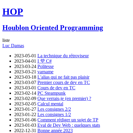
HOP
Houblon Oriented Programming
liste
Luc Damas
2023-05-01
La technique du rétroviseur
2023-04-01
I 💜 C#
2023-03-24
Politesse
2023-03-21
varname
2023-03-18
L'alias qui ne fait pas plaisir
2023-03-07
Premier cours de dev en TC
2023-03-01
Cours de dev en TC
2023-02-14
PC Steampunk
2023-02-09
Que verrais-je (en premier) ?
2023-02-05
Calcul mental
2023-01-27
Les consignes 2/2
2023-01-22
Les consignes 1/2
2023-01-06
Comment rédiger un sujet de TP
2023-01-03
Eval de Dev Web : quelques stats
2022-12-31
Bonne année 2023