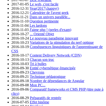
2017-01-05
Le web, c'est facile
2016-12-31
Year(2017).happy()
2016-12-21
Calendrier de l'avent geek
2016-11-21
Dans un univers parallèle...
2016-11-10
Question pertinente
2016-11-04
Les lardons
2016-11-03
J'aime php ! (perles d'exam)
2016-10-27
... Orienté Objet
2016-10-24
Le nouveau paradigme innovant
2016-10-23
Variations de la stimulation du nerf optique
2016-10-19
Conséquences linguistiques de l'apprentissage de
CSS
2016-10-17
Content Delivery Network (CDN)
2016-10-13
Chacun son truc
2016-10-03
Tri à bulles
2016-09-30
Entité cybernétique émancipée
2016-09-23
Chevrons
2016-09-21
Technique pédagogique
2016-09-18
Nombre de dépendances de Angular
2016-09-08
Mon PC...
2016-09-06
Comparatif frameworks et CMS PHP (titre pute à
clics)
2016-08-29
Préparatifs de rentrée
2016-07-05
Effet binôme