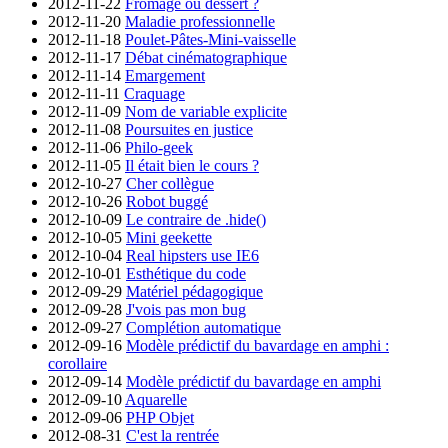
2012-11-22
Fromage ou dessert ?
2012-11-20
Maladie professionnelle
2012-11-18
Poulet-Pâtes-Mini-vaisselle
2012-11-17
Débat cinématographique
2012-11-14
Emargement
2012-11-11
Craquage
2012-11-09
Nom de variable explicite
2012-11-08
Poursuites en justice
2012-11-06
Philo-geek
2012-11-05
Il était bien le cours ?
2012-10-27
Cher collègue
2012-10-26
Robot buggé
2012-10-09
Le contraire de .hide()
2012-10-05
Mini geekette
2012-10-04
Real hipsters use IE6
2012-10-01
Esthétique du code
2012-09-29
Matériel pédagogique
2012-09-28
J'vois pas mon bug
2012-09-27
Complétion automatique
2012-09-16
Modèle prédictif du bavardage en amphi :
corollaire
2012-09-14
Modèle prédictif du bavardage en amphi
2012-09-10
Aquarelle
2012-09-06
PHP Objet
2012-08-31
C'est la rentrée