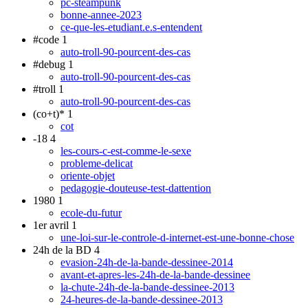
pc-steampunk
bonne-annee-2023
ce-que-les-etudiant.e.s-entendent
#code
1
auto-troll-90-pourcent-des-cas
#debug
1
auto-troll-90-pourcent-des-cas
#troll
1
auto-troll-90-pourcent-des-cas
(co+t)*
1
cot
-18
4
les-cours-c-est-comme-le-sexe
probleme-delicat
oriente-objet
pedagogie-douteuse-test-dattention
1980
1
ecole-du-futur
1er avril
1
une-loi-sur-le-controle-d-internet-est-une-bonne-chose
24h de la BD
4
evasion-24h-de-la-bande-dessinee-2014
avant-et-apres-les-24h-de-la-bande-dessinee
la-chute-24h-de-la-bande-dessinee-2013
24-heures-de-la-bande-dessinee-2013