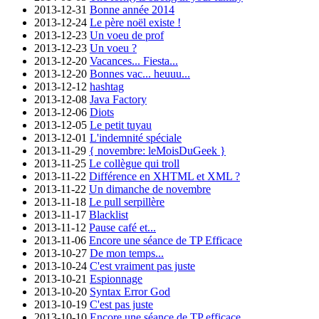
2013-12-31
Bonne année 2014
2013-12-24
Le père noël existe !
2013-12-23
Un voeu de prof
2013-12-23
Un voeu ?
2013-12-20
Vacances... Fiesta...
2013-12-20
Bonnes vac... heuuu...
2013-12-12
hashtag
2013-12-08
Java Factory
2013-12-06
Diots
2013-12-05
Le petit tuyau
2013-12-01
L'indemnité spéciale
2013-11-29
{ novembre: leMoisDuGeek }
2013-11-25
Le collègue qui troll
2013-11-22
Différence en XHTML et XML ?
2013-11-22
Un dimanche de novembre
2013-11-18
Le pull serpillère
2013-11-17
Blacklist
2013-11-12
Pause café et...
2013-11-06
Encore une séance de TP Efficace
2013-10-27
De mon temps...
2013-10-24
C'est vraiment pas juste
2013-10-21
Espionnage
2013-10-20
Syntax Error God
2013-10-19
C'est pas juste
2013-10-10
Encore une séance de TP efficace