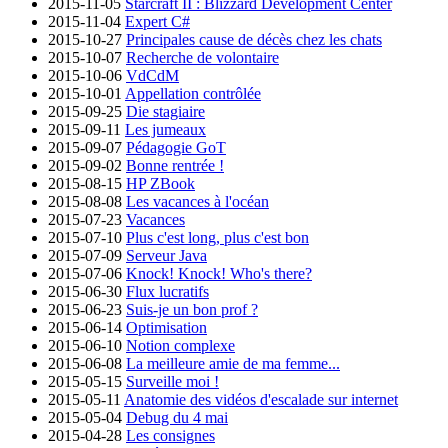
2015-11-05
Starcraft II : Blizzard Development Center
2015-11-04
Expert C#
2015-10-27
Principales cause de décès chez les chats
2015-10-07
Recherche de volontaire
2015-10-06
VdCdM
2015-10-01
Appellation contrôlée
2015-09-25
Die stagiaire
2015-09-11
Les jumeaux
2015-09-07
Pédagogie GoT
2015-09-02
Bonne rentrée !
2015-08-15
HP ZBook
2015-08-08
Les vacances à l'océan
2015-07-23
Vacances
2015-07-10
Plus c'est long, plus c'est bon
2015-07-09
Serveur Java
2015-07-06
Knock! Knock! Who's there?
2015-06-30
Flux lucratifs
2015-06-23
Suis-je un bon prof ?
2015-06-14
Optimisation
2015-06-10
Notion complexe
2015-06-08
La meilleure amie de ma femme...
2015-05-15
Surveille moi !
2015-05-11
Anatomie des vidéos d'escalade sur internet
2015-05-04
Debug du 4 mai
2015-04-28
Les consignes