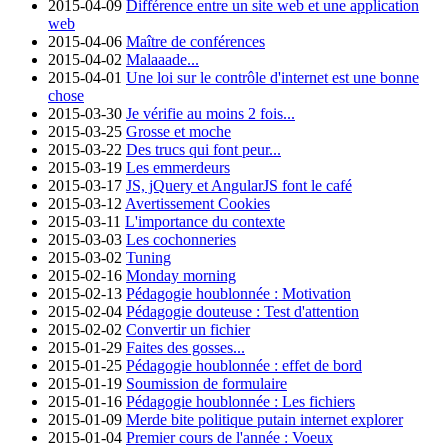
2015-04-09
Différence entre un site web et une application
web
2015-04-06
Maître de conférences
2015-04-02
Malaaade...
2015-04-01
Une loi sur le contrôle d'internet est une bonne
chose
2015-03-30
Je vérifie au moins 2 fois...
2015-03-25
Grosse et moche
2015-03-22
Des trucs qui font peur...
2015-03-19
Les emmerdeurs
2015-03-17
JS, jQuery et AngularJS font le café
2015-03-12
Avertissement Cookies
2015-03-11
L'importance du contexte
2015-03-03
Les cochonneries
2015-03-02
Tuning
2015-02-16
Monday morning
2015-02-13
Pédagogie houblonnée : Motivation
2015-02-04
Pédagogie douteuse : Test d'attention
2015-02-02
Convertir un fichier
2015-01-29
Faites des gosses...
2015-01-25
Pédagogie houblonnée : effet de bord
2015-01-19
Soumission de formulaire
2015-01-16
Pédagogie houblonnée : Les fichiers
2015-01-09
Merde bite politique putain internet explorer
2015-01-04
Premier cours de l'année : Voeux