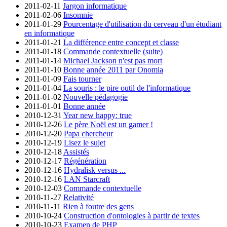
2011-02-11
Jargon informatique
2011-02-06
Insomnie
2011-01-29
Pourcentage d'utilisation du cerveau d'un étudiant
en informatique
2011-01-21
La différence entre concept et classe
2011-01-18
Commande contextuelle (suite)
2011-01-14
Michael Jackson n'est pas mort
2011-01-10
Bonne année 2011 par Onomia
2011-01-09
Fais tourner
2011-01-04
La souris : le pire outil de l'informatique
2011-01-02
Nouvelle pédagogie
2011-01-01
Bonne année
2010-12-31
Year new happy: true
2010-12-26
Le père Noël est un gamer !
2010-12-20
Papa chercheur
2010-12-19
Lisez le sujet
2010-12-18
Assistés
2010-12-17
Régénération
2010-12-16
Hydralisk versus ...
2010-12-16
LAN Starcraft
2010-12-03
Commande contextuelle
2010-11-27
Relativité
2010-11-11
Rien à foutre des gens
2010-10-24
Construction d'ontologies à partir de textes
2010-10-23
Examen de PHP