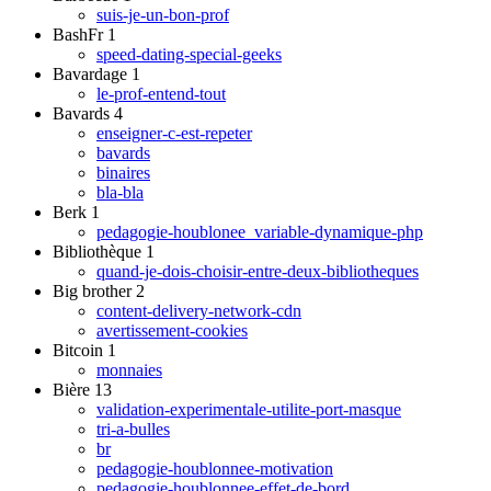
suis-je-un-bon-prof
BashFr
1
speed-dating-special-geeks
Bavardage
1
le-prof-entend-tout
Bavards
4
enseigner-c-est-repeter
bavards
binaires
bla-bla
Berk
1
pedagogie-houblonee_variable-dynamique-php
Bibliothèque
1
quand-je-dois-choisir-entre-deux-bibliotheques
Big brother
2
content-delivery-network-cdn
avertissement-cookies
Bitcoin
1
monnaies
Bière
13
validation-experimentale-utilite-port-masque
tri-a-bulles
br
pedagogie-houblonnee-motivation
pedagogie-houblonnee-effet-de-bord