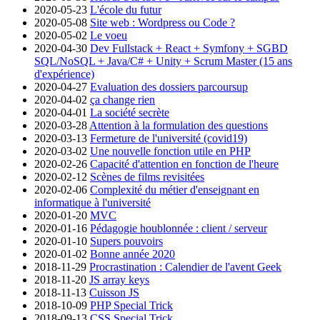
2020-05-23
L'école du futur
2020-05-08
Site web : Wordpress ou Code ?
2020-05-02
Le voeu
2020-04-30
Dev Fullstack + React + Symfony + SGBD
SQL/NoSQL + Java/C# + Unity + Scrum Master (15 ans
d'expérience)
2020-04-27
Evaluation des dossiers parcoursup
2020-04-02
ça change rien
2020-04-01
La société secrète
2020-03-28
Attention à la formulation des questions
2020-03-13
Fermeture de l'université (covid19)
2020-03-02
Une nouvelle fonction utile en PHP
2020-02-26
Capacité d'attention en fonction de l'heure
2020-02-12
Scènes de films revisitées
2020-02-06
Complexité du métier d'enseignant en
informatique à l'université
2020-01-20
MVC
2020-01-16
Pédagogie houblonnée : client / serveur
2020-01-10
Supers pouvoirs
2020-01-02
Bonne année 2020
2018-11-29
Procrastination : Calendier de l'avent Geek
2018-11-20
JS array keys
2018-11-13
Cuisson JS
2018-10-09
PHP Special Trick
2018-09-13
CSS Special Trick