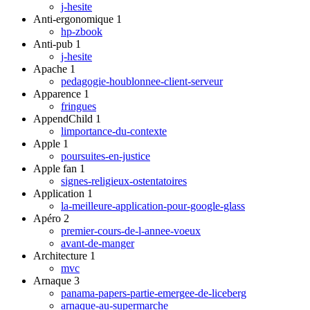
j-hesite
Anti-ergonomique
1
hp-zbook
Anti-pub
1
j-hesite
Apache
1
pedagogie-houblonnee-client-serveur
Apparence
1
fringues
AppendChild
1
limportance-du-contexte
Apple
1
poursuites-en-justice
Apple fan
1
signes-religieux-ostentatoires
Application
1
la-meilleure-application-pour-google-glass
Apéro
2
premier-cours-de-l-annee-voeux
avant-de-manger
Architecture
1
mvc
Arnaque
3
panama-papers-partie-emergee-de-liceberg
arnaque-au-supermarche