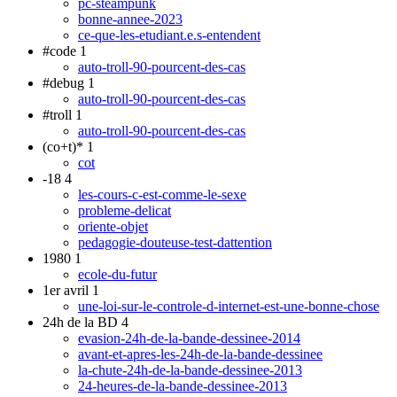
pc-steampunk
bonne-annee-2023
ce-que-les-etudiant.e.s-entendent
#code
1
auto-troll-90-pourcent-des-cas
#debug
1
auto-troll-90-pourcent-des-cas
#troll
1
auto-troll-90-pourcent-des-cas
(co+t)*
1
cot
-18
4
les-cours-c-est-comme-le-sexe
probleme-delicat
oriente-objet
pedagogie-douteuse-test-dattention
1980
1
ecole-du-futur
1er avril
1
une-loi-sur-le-controle-d-internet-est-une-bonne-chose
24h de la BD
4
evasion-24h-de-la-bande-dessinee-2014
avant-et-apres-les-24h-de-la-bande-dessinee
la-chute-24h-de-la-bande-dessinee-2013
24-heures-de-la-bande-dessinee-2013