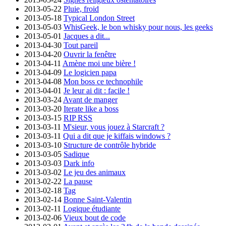
2013-05-22
Pluie, froid
2013-05-18
Typical London Street
2013-05-03
WhisGeek, le bon whisky pour nous, les geeks
2013-05-01
Jacques a dit...
2013-04-30
Tout pareil
2013-04-20
Ouvrir la fenêtre
2013-04-11
Amène moi une bière !
2013-04-09
Le logicien papa
2013-04-08
Mon boss ce technophile
2013-04-01
Je leur ai dit : facile !
2013-03-24
Avant de manger
2013-03-20
Iterate like a boss
2013-03-15
RIP RSS
2013-03-11
M'sieur, vous jouez à Starcraft ?
2013-03-11
Qui a dit que je kiffais windows ?
2013-03-10
Structure de contrôle hybride
2013-03-05
Sadique
2013-03-03
Dark info
2013-03-02
Le jeu des animaux
2013-02-22
La pause
2013-02-18
Tag
2013-02-14
Bonne Saint-Valentin
2013-02-11
Logique étudiante
2013-02-06
Vieux bout de code