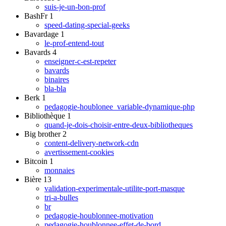
suis-je-un-bon-prof
BashFr
1
speed-dating-special-geeks
Bavardage
1
le-prof-entend-tout
Bavards
4
enseigner-c-est-repeter
bavards
binaires
bla-bla
Berk
1
pedagogie-houblonee_variable-dynamique-php
Bibliothèque
1
quand-je-dois-choisir-entre-deux-bibliotheques
Big brother
2
content-delivery-network-cdn
avertissement-cookies
Bitcoin
1
monnaies
Bière
13
validation-experimentale-utilite-port-masque
tri-a-bulles
br
pedagogie-houblonnee-motivation
pedagogie-houblonnee-effet-de-bord