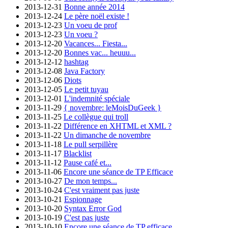
2013-12-31
Bonne année 2014
2013-12-24
Le père noël existe !
2013-12-23
Un voeu de prof
2013-12-23
Un voeu ?
2013-12-20
Vacances... Fiesta...
2013-12-20
Bonnes vac... heuuu...
2013-12-12
hashtag
2013-12-08
Java Factory
2013-12-06
Diots
2013-12-05
Le petit tuyau
2013-12-01
L'indemnité spéciale
2013-11-29
{ novembre: leMoisDuGeek }
2013-11-25
Le collègue qui troll
2013-11-22
Différence en XHTML et XML ?
2013-11-22
Un dimanche de novembre
2013-11-18
Le pull serpillère
2013-11-17
Blacklist
2013-11-12
Pause café et...
2013-11-06
Encore une séance de TP Efficace
2013-10-27
De mon temps...
2013-10-24
C'est vraiment pas juste
2013-10-21
Espionnage
2013-10-20
Syntax Error God
2013-10-19
C'est pas juste
2013-10-10
Encore une séance de TP efficace