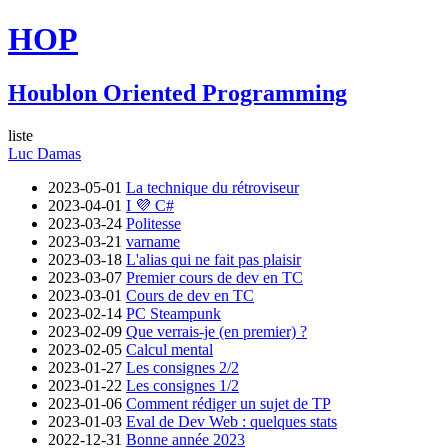
HOP
Houblon Oriented Programming
liste
Luc Damas
2023-05-01
La technique du rétroviseur
2023-04-01
I 💜 C#
2023-03-24
Politesse
2023-03-21
varname
2023-03-18
L'alias qui ne fait pas plaisir
2023-03-07
Premier cours de dev en TC
2023-03-01
Cours de dev en TC
2023-02-14
PC Steampunk
2023-02-09
Que verrais-je (en premier) ?
2023-02-05
Calcul mental
2023-01-27
Les consignes 2/2
2023-01-22
Les consignes 1/2
2023-01-06
Comment rédiger un sujet de TP
2023-01-03
Eval de Dev Web : quelques stats
2022-12-31
Bonne année 2023