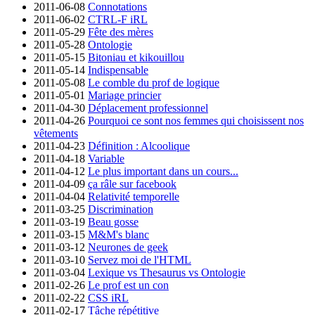
2011-06-08
Connotations
2011-06-02
CTRL-F iRL
2011-05-29
Fête des mères
2011-05-28
Ontologie
2011-05-15
Bitoniau et kikouillou
2011-05-14
Indispensable
2011-05-08
Le comble du prof de logique
2011-05-01
Mariage princier
2011-04-30
Déplacement professionnel
2011-04-26
Pourquoi ce sont nos femmes qui choisissent nos
vêtements
2011-04-23
Définition : Alcoolique
2011-04-18
Variable
2011-04-12
Le plus important dans un cours...
2011-04-09
ça râle sur facebook
2011-04-04
Relativité temporelle
2011-03-25
Discrimination
2011-03-19
Beau gosse
2011-03-15
M&M's blanc
2011-03-12
Neurones de geek
2011-03-10
Servez moi de l'HTML
2011-03-04
Lexique vs Thesaurus vs Ontologie
2011-02-26
Le prof est un con
2011-02-22
CSS iRL
2011-02-17
Tâche répétitive