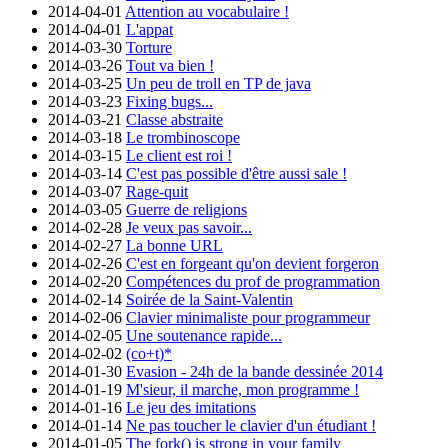
2014-04-01
Attention au vocabulaire !
2014-04-01
L'appat
2014-03-30
Torture
2014-03-26
Tout va bien !
2014-03-25
Un peu de troll en TP de java
2014-03-23
Fixing bugs...
2014-03-21
Classe abstraite
2014-03-18
Le trombinoscope
2014-03-15
Le client est roi !
2014-03-14
C'est pas possible d'être aussi sale !
2014-03-07
Rage-quit
2014-03-05
Guerre de religions
2014-02-28
Je veux pas savoir...
2014-02-27
La bonne URL
2014-02-26
C'est en forgeant qu'on devient forgeron
2014-02-20
Compétences du prof de programmation
2014-02-14
Soirée de la Saint-Valentin
2014-02-06
Clavier minimaliste pour programmeur
2014-02-05
Une soutenance rapide...
2014-02-02
(co+t)*
2014-01-30
Evasion - 24h de la bande dessinée 2014
2014-01-19
M'sieur, il marche, mon programme !
2014-01-16
Le jeu des imitations
2014-01-14
Ne pas toucher le clavier d'un étudiant !
2014-01-05
The fork() is strong in your family