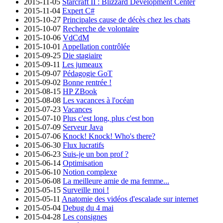
2015-11-05
Starcraft II : Blizzard Development Center
2015-11-04
Expert C#
2015-10-27
Principales cause de décès chez les chats
2015-10-07
Recherche de volontaire
2015-10-06
VdCdM
2015-10-01
Appellation contrôlée
2015-09-25
Die stagiaire
2015-09-11
Les jumeaux
2015-09-07
Pédagogie GoT
2015-09-02
Bonne rentrée !
2015-08-15
HP ZBook
2015-08-08
Les vacances à l'océan
2015-07-23
Vacances
2015-07-10
Plus c'est long, plus c'est bon
2015-07-09
Serveur Java
2015-07-06
Knock! Knock! Who's there?
2015-06-30
Flux lucratifs
2015-06-23
Suis-je un bon prof ?
2015-06-14
Optimisation
2015-06-10
Notion complexe
2015-06-08
La meilleure amie de ma femme...
2015-05-15
Surveille moi !
2015-05-11
Anatomie des vidéos d'escalade sur internet
2015-05-04
Debug du 4 mai
2015-04-28
Les consignes