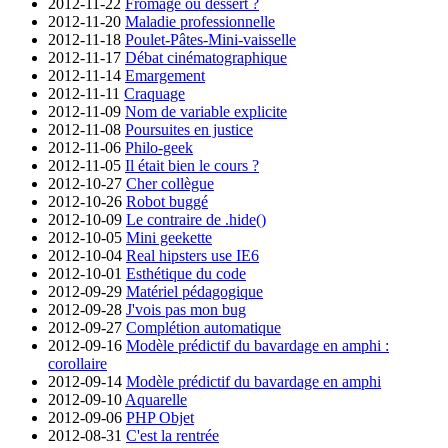
2012-11-22
Fromage ou dessert ?
2012-11-20
Maladie professionnelle
2012-11-18
Poulet-Pâtes-Mini-vaisselle
2012-11-17
Débat cinématographique
2012-11-14
Emargement
2012-11-11
Craquage
2012-11-09
Nom de variable explicite
2012-11-08
Poursuites en justice
2012-11-06
Philo-geek
2012-11-05
Il était bien le cours ?
2012-10-27
Cher collègue
2012-10-26
Robot buggé
2012-10-09
Le contraire de .hide()
2012-10-05
Mini geekette
2012-10-04
Real hipsters use IE6
2012-10-01
Esthétique du code
2012-09-29
Matériel pédagogique
2012-09-28
J'vois pas mon bug
2012-09-27
Complétion automatique
2012-09-16
Modèle prédictif du bavardage en amphi :
corollaire
2012-09-14
Modèle prédictif du bavardage en amphi
2012-09-10
Aquarelle
2012-09-06
PHP Objet
2012-08-31
C'est la rentrée