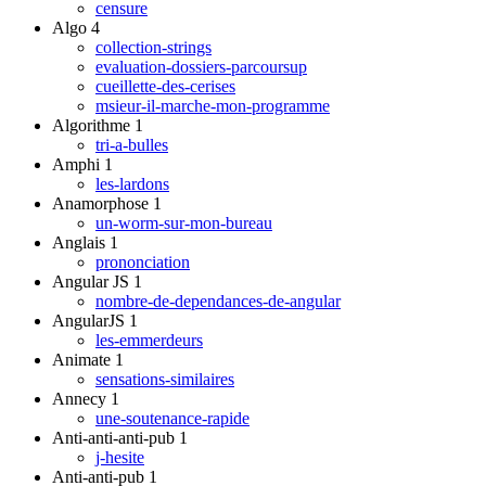
censure
Algo
4
collection-strings
evaluation-dossiers-parcoursup
cueillette-des-cerises
msieur-il-marche-mon-programme
Algorithme
1
tri-a-bulles
Amphi
1
les-lardons
Anamorphose
1
un-worm-sur-mon-bureau
Anglais
1
prononciation
Angular JS
1
nombre-de-dependances-de-angular
AngularJS
1
les-emmerdeurs
Animate
1
sensations-similaires
Annecy
1
une-soutenance-rapide
Anti-anti-anti-pub
1
j-hesite
Anti-anti-pub
1