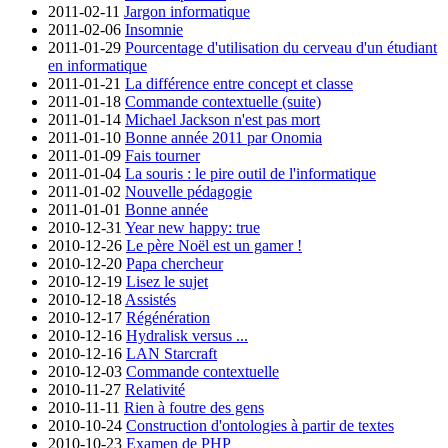
2011-02-11
Jargon informatique
2011-02-06
Insomnie
2011-01-29
Pourcentage d'utilisation du cerveau d'un étudiant
en informatique
2011-01-21
La différence entre concept et classe
2011-01-18
Commande contextuelle (suite)
2011-01-14
Michael Jackson n'est pas mort
2011-01-10
Bonne année 2011 par Onomia
2011-01-09
Fais tourner
2011-01-04
La souris : le pire outil de l'informatique
2011-01-02
Nouvelle pédagogie
2011-01-01
Bonne année
2010-12-31
Year new happy: true
2010-12-26
Le père Noël est un gamer !
2010-12-20
Papa chercheur
2010-12-19
Lisez le sujet
2010-12-18
Assistés
2010-12-17
Régénération
2010-12-16
Hydralisk versus ...
2010-12-16
LAN Starcraft
2010-12-03
Commande contextuelle
2010-11-27
Relativité
2010-11-11
Rien à foutre des gens
2010-10-24
Construction d'ontologies à partir de textes
2010-10-23
Examen de PHP