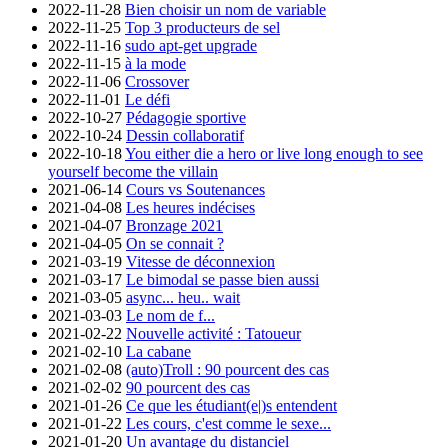
2022-11-28
Bien choisir un nom de variable
2022-11-25
Top 3 producteurs de sel
2022-11-16
sudo apt-get upgrade
2022-11-15
à la mode
2022-11-06
Crossover
2022-11-01
Le défi
2022-10-27
Pédagogie sportive
2022-10-24
Dessin collaboratif
2022-10-18
You either die a hero or live long enough to see
yourself become the villain
2021-06-14
Cours vs Soutenances
2021-04-08
Les heures indécises
2021-04-07
Bronzage 2021
2021-04-05
On se connait ?
2021-03-19
Vitesse de déconnexion
2021-03-17
Le bimodal se passe bien aussi
2021-03-05
async... heu.. wait
2021-03-03
Le nom de f...
2021-02-22
Nouvelle activité : Tatoueur
2021-02-10
La cabane
2021-02-08
(auto)Troll : 90 pourcent des cas
2021-02-02
90 pourcent des cas
2021-01-26
Ce que les étudiant(e|)s entendent
2021-01-22
Les cours, c'est comme le sexe...
2021-01-20
Un avantage du distanciel