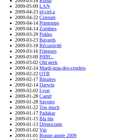
2009-05-18
Robin
2009-05-09
LAN
2009-04-23
irl-ctrl-z
2009-04-22
Censure
2009-04-14
Printemps
2009-04-14
Zombies
2009-03-29
Pukko
2009-03-23
Bavards
2009-03-18
Récursivité
2009-03-16
Fringues
2009-03-09
Pfffff...
2009-03-02
Old geek
2009-02-24
Mardi-gras-des-cendres
2009-02-22
OTB
2009-02-17
Binaires
2009-02-14
Darwin
2009-02-02
Lyon
2009-01-28
Camif
2009-01-28
Savoies
2009-01-22
Too much
2009-01-17
Padakar
2009-01-15
Bla bla
2009-01-13
Démocratie
2009-01-02
Vin
2009-01-01
Bonne année 2009