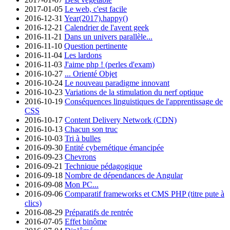
2017-01-05
Le web, c'est facile
2016-12-31
Year(2017).happy()
2016-12-21
Calendrier de l'avent geek
2016-11-21
Dans un univers parallèle...
2016-11-10
Question pertinente
2016-11-04
Les lardons
2016-11-03
J'aime php ! (perles d'exam)
2016-10-27
... Orienté Objet
2016-10-24
Le nouveau paradigme innovant
2016-10-23
Variations de la stimulation du nerf optique
2016-10-19
Conséquences linguistiques de l'apprentissage de
CSS
2016-10-17
Content Delivery Network (CDN)
2016-10-13
Chacun son truc
2016-10-03
Tri à bulles
2016-09-30
Entité cybernétique émancipée
2016-09-23
Chevrons
2016-09-21
Technique pédagogique
2016-09-18
Nombre de dépendances de Angular
2016-09-08
Mon PC...
2016-09-06
Comparatif frameworks et CMS PHP (titre pute à
clics)
2016-08-29
Préparatifs de rentrée
2016-07-05
Effet binôme