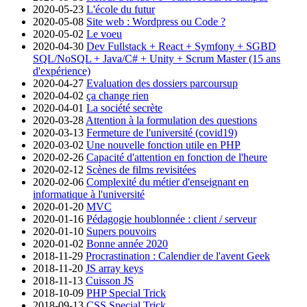
2020-05-23
L'école du futur
2020-05-08
Site web : Wordpress ou Code ?
2020-05-02
Le voeu
2020-04-30
Dev Fullstack + React + Symfony + SGBD
SQL/NoSQL + Java/C# + Unity + Scrum Master (15 ans
d'expérience)
2020-04-27
Evaluation des dossiers parcoursup
2020-04-02
ça change rien
2020-04-01
La société secrète
2020-03-28
Attention à la formulation des questions
2020-03-13
Fermeture de l'université (covid19)
2020-03-02
Une nouvelle fonction utile en PHP
2020-02-26
Capacité d'attention en fonction de l'heure
2020-02-12
Scènes de films revisitées
2020-02-06
Complexité du métier d'enseignant en
informatique à l'université
2020-01-20
MVC
2020-01-16
Pédagogie houblonnée : client / serveur
2020-01-10
Supers pouvoirs
2020-01-02
Bonne année 2020
2018-11-29
Procrastination : Calendier de l'avent Geek
2018-11-20
JS array keys
2018-11-13
Cuisson JS
2018-10-09
PHP Special Trick
2018-09-13
CSS Special Trick