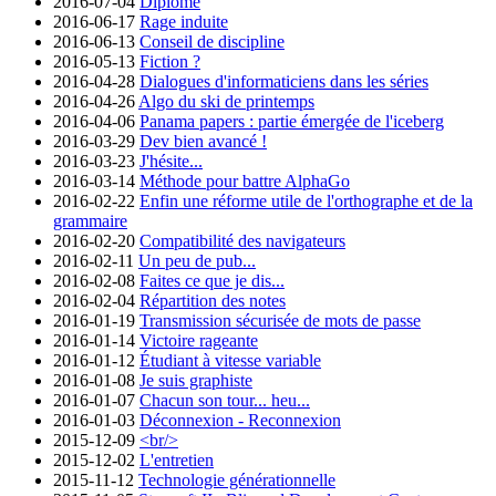
2016-07-04
Diplômé
2016-06-17
Rage induite
2016-06-13
Conseil de discipline
2016-05-13
Fiction ?
2016-04-28
Dialogues d'informaticiens dans les séries
2016-04-26
Algo du ski de printemps
2016-04-06
Panama papers : partie émergée de l'iceberg
2016-03-29
Dev bien avancé !
2016-03-23
J'hésite...
2016-03-14
Méthode pour battre AlphaGo
2016-02-22
Enfin une réforme utile de l'orthographe et de la
grammaire
2016-02-20
Compatibilité des navigateurs
2016-02-11
Un peu de pub...
2016-02-08
Faites ce que je dis...
2016-02-04
Répartition des notes
2016-01-19
Transmission sécurisée de mots de passe
2016-01-14
Victoire rageante
2016-01-12
Étudiant à vitesse variable
2016-01-08
Je suis graphiste
2016-01-07
Chacun son tour... heu...
2016-01-03
Déconnexion - Reconnexion
2015-12-09
<br/>
2015-12-02
L'entretien
2015-11-12
Technologie générationnelle