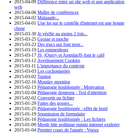
2015-04-09
Différence entre un site web et une application
web
2015-04-06
Maître de conférences
2015-04-02
Malaaade...
2015-04-01
Une loi sur le contrôle d'internet est une bonne
chose
2015-03-30
Je vérifie au moins 2 fois...
2015-03-25
Grosse et moche
2015-03-22
Des trucs qui font peur...
2015-03-19
Les emmerdeurs
2015-03-17
JS, jQuery et AngularJS font le café
2015-03-12
Avertissement Cookies
2015-03-11
L'importance du contexte
2015-03-03
Les cochonneries
2015-03-02
Tuning
2015-02-16
Monday morning
2015-02-13
Pédagogie houblonnée : Motivation
2015-02-04
Pédagogie douteuse : Test d'attention
2015-02-02
Convertir un fichier
2015-01-29
Faites des gosses...
2015-01-25
Pédagogie houblonnée : effet de bord
2015-01-19
Soumission de formulaire
2015-01-16
Pédagogie houblonnée : Les fichiers
2015-01-09
Merde bite politique putain internet explorer
2015-01-04
Premier cours de l'année : Voeux