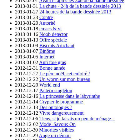
2013-02-01
Avant et après les 24h de la bande dessinée
2013-01-31
La chute - 24h de la bande dessinée 2013
2013-01-27
24 heures de la bande dessinée 2013
2013-01-23
Contre
2013-01-20
Autorité
2013-01-18
emacs & vi
2013-01-16
Noob detector
2013-01-13
Offre spéciale
2013-01-09
Biscuits Artichaut
2013-01-07
Binôme
2013-01-05
Internet
2013-01-02
Anti foie gras
2012-12-31
Bonne année
2012-12-27
Le père noël, cet enfoiré !
2012-12-22
Un worm sur mon bureau
2012-12-20
World end
2012-12-17
Pattern singleton
2012-12-16
La princesse dans le labyrinthe
2012-12-14
Crypter le programme
2012-12-13
Des ontologies ?
2012-12-12
Vivre dangereusement
2012-12-06
Tiens, si je faisais un peu de ménage...
2012-12-02
Mode_Savoie: On
2012-11-30
Minorités visibles
2012-11-29
Ange ou démon