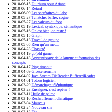
2010-06-15
Du rhum pour Ariane
2010-06-14
Retard
2010-06-09
Les secrétaires du labo
2010-05-27
Tchatche, baffre, cogne
2010-05-27
Les valeurs du foot
2010-05-19
Lexical, syntaxique, sémantique
2010-05-16
On est bien, on reste !
2010-05-15
Graph
2010-05-13
Travail de groupe
2010-05-05
Rien qu'un mec...
2010-04-28
Chasteté
2010-04-19
go(o)d gamer
2010-04-18
Apprentissage de la langue et formation des
concepts
2010-04-17
Ping timeout
2010-04-09
Grosse semaine
2010-04-02
Java Stream FileReader BufferedReader
2010-04-01
Totoro logicien
2010-03-29
Démarchage téléphonique
2010-03-23
Enseigner, c'est répéter !
2010-03-11
Huile de palme
2010-03-10
Réchauffement climatique
2010-03-04
Mauvais
2010-02-24
Nouveau site
2010-02-18
Fée