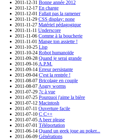
2011-12-31
Bonne année 2012
2011-12-17
En charge
2011-12-01
Fallait pas la ramener
2011-11-29
CSS display: none
2011-11-27
Matériel pédagogique
2011-11-11
Underscore
2011-11-06
Comme à la boucherie
2011-11-01
Mange ton assiette !
2011-10-25
Lisp
2011-10-24
Robot humanoïde
2011-09-28
Quand je serai grande
2011-09-16
A.P.M.
2011-09-14
Erreur persistante
2011-09-04
C'est la rentrée !
2011-08-07
Bricolage en couple
2011-08-07
Angry worms
2011-07-29
7c à vue
2011-07-25
Pourquoi j'aime la bière
2011-07-12
Macintosh
2011-07-11
Ouverture facile
2011-07-10
C C++
2011-07-05
A beer please
2011-07-01
Téléportation
2011-06-14
Quand un geek joue au poker...
2011-06-09
Générations