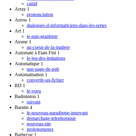
camif
Array
1
prononciation
Arrow
1
dialogues-d-informaticiens-dans-les-series
Art
1
je-suis-graphiste
Atome
1
au-coeur-de-la-matiere
Automate à Etats Fini
1
le-jeu-des-imitations
Automatique
1
une-page-de-pub
Automatisation
1
convertir-un-fichier
BD
1
le-voeu
Badminton
1
suivant
Baratin
4
le-nouveau-paradigme-innovant
demarchage-telephonique
nouveau-site
prolegomenes
Barbecue
1