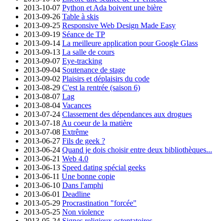
2013-10-07
Python et Ada boivent une bière
2013-09-26
Table à skis
2013-09-25
Responsive Web Design Made Easy
2013-09-19
Séance de TP
2013-09-14
La meilleure application pour Google Glass
2013-09-13
La salle de cours
2013-09-07
Eye-tracking
2013-09-04
Soutenance de stage
2013-09-02
Plaisirs et déplaisirs du code
2013-08-29
C'est la rentrée (saison 6)
2013-08-07
Lag
2013-08-04
Vacances
2013-07-24
Classement des dépendances aux drogues
2013-07-18
Au coeur de la matière
2013-07-08
Extrême
2013-06-27
Fils de geek ?
2013-06-24
Quand je dois choisir entre deux bibliothèques...
2013-06-21
Web 4.0
2013-06-13
Speed dating spécial geeks
2013-06-11
Une bonne copie
2013-06-10
Dans l'amphi
2013-06-01
Deadline
2013-05-29
Procrastination "forcée"
2013-05-25
Non violence
2013-05-24
Signes religieux ostentatoires