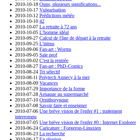
2010-10-18
Oups, plusieurs significations...
2010-10-17
Vulgarisation
2010-10-12
Prédictions météo
2010-10-10
42
2010-10-07
La retraite à 72 ans
2010-10-05
L'homme idéal
2010-09-27
Calcul de l'âge de départ à la retraite
2010-09-25
L'intrus
2010-09-06
Fan-art : Worms
2010-09-05
Sale prof
2010-09-02
C'est la rentrée
2010-08-27
Fan-art : PhD-Comics
2010-08-24
Tri sélectif
2010-08-11
Polytech Annecy à la mer
2010-08-09
Vacances
2010-07-29
Importance de la forme
2010-07-28
Arnaque au supermarché
2010-07-10
Ornithorynque
2010-07-08
Savoir faire et enseigner
2010-07-06
Une brève vision de l'enfer #1 : traitement
interrompu
2010-07-05
Une brève vision de l'enfer #0 : Internet Explorer
2010-06-24
Caricature : Forgeron-Linuxien
2010-06-23
La recherche
2010-06-17
En réunion