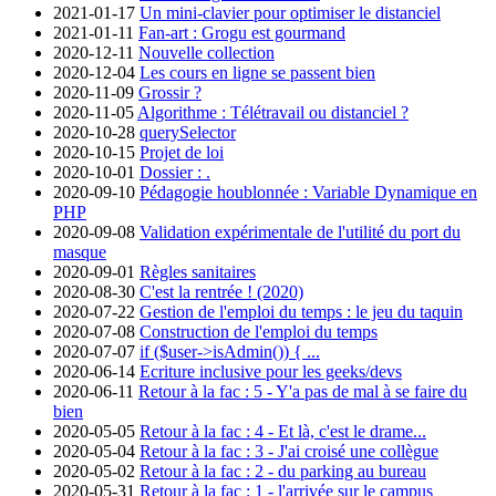
2021-01-17
Un mini-clavier pour optimiser le distanciel
2021-01-11
Fan-art : Grogu est gourmand
2020-12-11
Nouvelle collection
2020-12-04
Les cours en ligne se passent bien
2020-11-09
Grossir ?
2020-11-05
Algorithme : Télétravail ou distanciel ?
2020-10-28
querySelector
2020-10-15
Projet de loi
2020-10-01
Dossier : .
2020-09-10
Pédagogie houblonnée : Variable Dynamique en
PHP
2020-09-08
Validation expérimentale de l'utilité du port du
masque
2020-09-01
Règles sanitaires
2020-08-30
C'est la rentrée ! (2020)
2020-07-22
Gestion de l'emploi du temps : le jeu du taquin
2020-07-08
Construction de l'emploi du temps
2020-07-07
if ($user->isAdmin()) { ...
2020-06-14
Ecriture inclusive pour les geeks/devs
2020-06-11
Retour à la fac : 5 - Y'a pas de mal à se faire du
bien
2020-05-05
Retour à la fac : 4 - Et là, c'est le drame...
2020-05-04
Retour à la fac : 3 - J'ai croisé une collègue
2020-05-02
Retour à la fac : 2 - du parking au bureau
2020-05-31
Retour à la fac : 1 - l'arrivée sur le campus