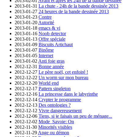
2013-02-01
Avant et après les 24h de la bande dessinée
2013-01-31
La chute - 24h de la bande dessinée 2013
2013-01-27
24 heures de la bande dessinée 2013
2013-01-23
Contre
2013-01-20
Autorité
2013-01-18
emacs & vi
2013-01-16
Noob detector
2013-01-13
Offre spéciale
2013-01-09
Biscuits Artichaut
2013-01-07
Binôme
2013-01-05
Internet
2013-01-02
Anti foie gras
2012-12-31
Bonne année
2012-12-27
Le père noël, cet enfoiré !
2012-12-22
Un worm sur mon bureau
2012-12-20
World end
2012-12-17
Pattern singleton
2012-12-16
La princesse dans le labyrinthe
2012-12-14
Crypter le programme
2012-12-13
Des ontologies ?
2012-12-12
Vivre dangereusement
2012-12-06
Tiens, si je faisais un peu de ménage...
2012-12-02
Mode_Savoie: On
2012-11-30
Minorités visibles
2012-11-29
Ange ou démon