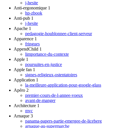
j-hesite
Anti-ergonomique
1
hp-zbook
Anti-pub
1
j-hesite
Apache
1
pedagogie-houblonnee-client-serveur
Apparence
1
fringues
AppendChild
1
limportance-du-contexte
Apple
1
poursuites-en-justice
Apple fan
1
signes-religieux-ostentatoires
Application
1
la-meilleure-application-pour-google-glass
Apéro
2
premier-cours-de-l-annee-voeux
avant-de-manger
Architecture
1
mvc
Arnaque
3
panama-papers-partie-emergee-de-liceberg
arnaque-au-supermarche