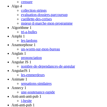
censure
Algo
4
collection-strings
evaluation-dossiers-parcoursup
cueillette-des-cerises
msieur-il-marche-mon-programme
Algorithme
1
tri-a-bulles
Amphi
1
les-lardons
Anamorphose
1
un-worm-sur-mon-bureau
Anglais
1
prononciation
Angular JS
1
nombre-de-dependances-de-angular
AngularJS
1
les-emmerdeurs
Animate
1
sensations-similaires
Annecy
1
une-soutenance-rapide
Anti-anti-anti-pub
1
j-hesite
Anti-anti-pub
1