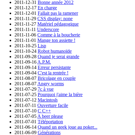
2011-12-31
Bonne année 2012
2011-12-17
En charge
2011-12-01
Fallait pas la ramener
2011-11-29
CSS display: none
2011-11-27
Matériel pédagogique
2011-11-11
Underscore
2011-11-06
Comme à la boucherie
2011-11-01
Mange ton assiette !
2011-10-25
Lisp
2011-10-24
Robot humanoïde
2011-09-28
Quand je serai grande
2011-09-16
A.P.M.
2011-09-14
Erreur persistante
2011-09-04
C'est la rentrée !
2011-08-07
Bricolage en couple
2011-08-07
Angry worms
2011-07-29
7c à vue
2011-07-25
Pourquoi j'aime la bière
2011-07-12
Macintosh
2011-07-11
Ouverture facile
2011-07-10
C C++
2011-07-05
A beer please
2011-07-01
Téléportation
2011-06-14
Quand un geek joue au poker...
2011-06-09
Générations