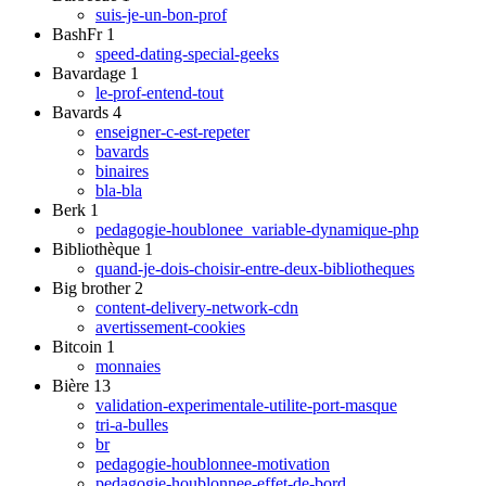
suis-je-un-bon-prof
BashFr
1
speed-dating-special-geeks
Bavardage
1
le-prof-entend-tout
Bavards
4
enseigner-c-est-repeter
bavards
binaires
bla-bla
Berk
1
pedagogie-houblonee_variable-dynamique-php
Bibliothèque
1
quand-je-dois-choisir-entre-deux-bibliotheques
Big brother
2
content-delivery-network-cdn
avertissement-cookies
Bitcoin
1
monnaies
Bière
13
validation-experimentale-utilite-port-masque
tri-a-bulles
br
pedagogie-houblonnee-motivation
pedagogie-houblonnee-effet-de-bord