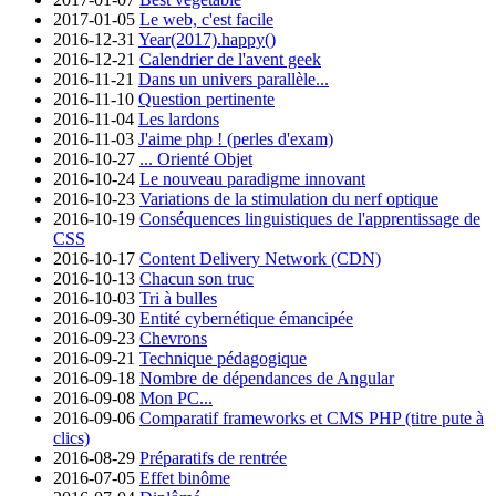
2017-01-05
Le web, c'est facile
2016-12-31
Year(2017).happy()
2016-12-21
Calendrier de l'avent geek
2016-11-21
Dans un univers parallèle...
2016-11-10
Question pertinente
2016-11-04
Les lardons
2016-11-03
J'aime php ! (perles d'exam)
2016-10-27
... Orienté Objet
2016-10-24
Le nouveau paradigme innovant
2016-10-23
Variations de la stimulation du nerf optique
2016-10-19
Conséquences linguistiques de l'apprentissage de
CSS
2016-10-17
Content Delivery Network (CDN)
2016-10-13
Chacun son truc
2016-10-03
Tri à bulles
2016-09-30
Entité cybernétique émancipée
2016-09-23
Chevrons
2016-09-21
Technique pédagogique
2016-09-18
Nombre de dépendances de Angular
2016-09-08
Mon PC...
2016-09-06
Comparatif frameworks et CMS PHP (titre pute à
clics)
2016-08-29
Préparatifs de rentrée
2016-07-05
Effet binôme