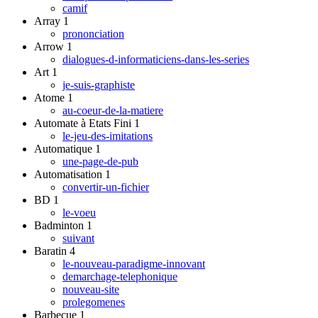
camif
Array
1
prononciation
Arrow
1
dialogues-d-informaticiens-dans-les-series
Art
1
je-suis-graphiste
Atome
1
au-coeur-de-la-matiere
Automate à Etats Fini
1
le-jeu-des-imitations
Automatique
1
une-page-de-pub
Automatisation
1
convertir-un-fichier
BD
1
le-voeu
Badminton
1
suivant
Baratin
4
le-nouveau-paradigme-innovant
demarchage-telephonique
nouveau-site
prolegomenes
Barbecue
1