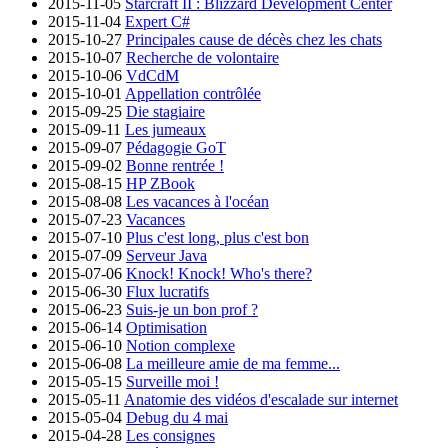
2015-11-05
Starcraft II : Blizzard Development Center
2015-11-04
Expert C#
2015-10-27
Principales cause de décès chez les chats
2015-10-07
Recherche de volontaire
2015-10-06
VdCdM
2015-10-01
Appellation contrôlée
2015-09-25
Die stagiaire
2015-09-11
Les jumeaux
2015-09-07
Pédagogie GoT
2015-09-02
Bonne rentrée !
2015-08-15
HP ZBook
2015-08-08
Les vacances à l'océan
2015-07-23
Vacances
2015-07-10
Plus c'est long, plus c'est bon
2015-07-09
Serveur Java
2015-07-06
Knock! Knock! Who's there?
2015-06-30
Flux lucratifs
2015-06-23
Suis-je un bon prof ?
2015-06-14
Optimisation
2015-06-10
Notion complexe
2015-06-08
La meilleure amie de ma femme...
2015-05-15
Surveille moi !
2015-05-11
Anatomie des vidéos d'escalade sur internet
2015-05-04
Debug du 4 mai
2015-04-28
Les consignes