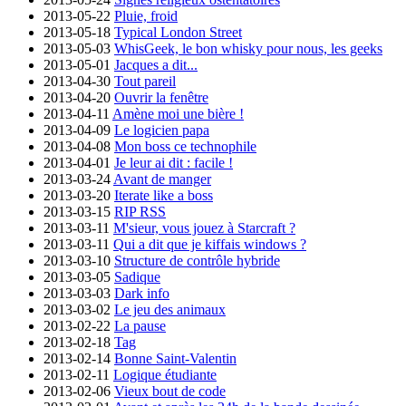
2013-05-22
Pluie, froid
2013-05-18
Typical London Street
2013-05-03
WhisGeek, le bon whisky pour nous, les geeks
2013-05-01
Jacques a dit...
2013-04-30
Tout pareil
2013-04-20
Ouvrir la fenêtre
2013-04-11
Amène moi une bière !
2013-04-09
Le logicien papa
2013-04-08
Mon boss ce technophile
2013-04-01
Je leur ai dit : facile !
2013-03-24
Avant de manger
2013-03-20
Iterate like a boss
2013-03-15
RIP RSS
2013-03-11
M'sieur, vous jouez à Starcraft ?
2013-03-11
Qui a dit que je kiffais windows ?
2013-03-10
Structure de contrôle hybride
2013-03-05
Sadique
2013-03-03
Dark info
2013-03-02
Le jeu des animaux
2013-02-22
La pause
2013-02-18
Tag
2013-02-14
Bonne Saint-Valentin
2013-02-11
Logique étudiante
2013-02-06
Vieux bout de code