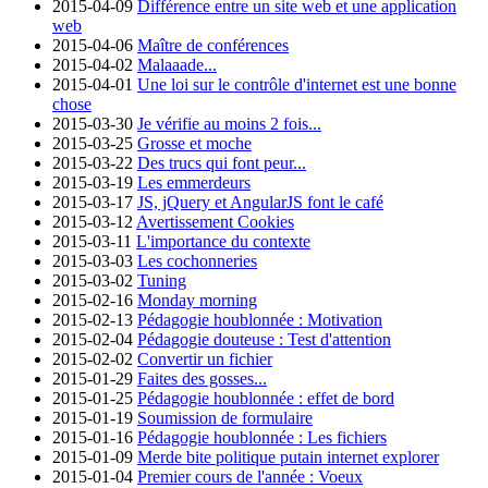
2015-04-09
Différence entre un site web et une application
web
2015-04-06
Maître de conférences
2015-04-02
Malaaade...
2015-04-01
Une loi sur le contrôle d'internet est une bonne
chose
2015-03-30
Je vérifie au moins 2 fois...
2015-03-25
Grosse et moche
2015-03-22
Des trucs qui font peur...
2015-03-19
Les emmerdeurs
2015-03-17
JS, jQuery et AngularJS font le café
2015-03-12
Avertissement Cookies
2015-03-11
L'importance du contexte
2015-03-03
Les cochonneries
2015-03-02
Tuning
2015-02-16
Monday morning
2015-02-13
Pédagogie houblonnée : Motivation
2015-02-04
Pédagogie douteuse : Test d'attention
2015-02-02
Convertir un fichier
2015-01-29
Faites des gosses...
2015-01-25
Pédagogie houblonnée : effet de bord
2015-01-19
Soumission de formulaire
2015-01-16
Pédagogie houblonnée : Les fichiers
2015-01-09
Merde bite politique putain internet explorer
2015-01-04
Premier cours de l'année : Voeux