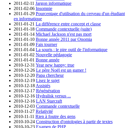
2011-02-11
Jargon informatique
2011-02-06
Insomnie
2011-01-29
Pourcentage d'utilisation du cerveau d'un étudiant
en informatique
2011-01-21
La différence entre concept et classe
2011-01-18
Commande contextuelle (suite)
2011-01-14
Michael Jackson n'est pas mort
2011-01-10
Bonne année 2011 par Onomia
2011-01-09
Fais tourner
2011-01-04
La souris : le pire outil de l'informatique
2011-01-02
Nouvelle pédagogie
2011-01-01
Bonne année
2010-12-31
Year new happy: true
2010-12-26
Le père Noël est un gamer !
2010-12-20
Papa chercheur
2010-12-19
Lisez le sujet
2010-12-18
Assistés
2010-12-17
Régénération
2010-12-16
Hydralisk versus ...
2010-12-16
LAN Starcraft
2010-12-03
Commande contextuelle
2010-11-27
Relativité
2010-11-11
Rien à foutre des gens
2010-10-24
Construction d'ontologies à partir de textes
2010-10-23
Examen de PHP