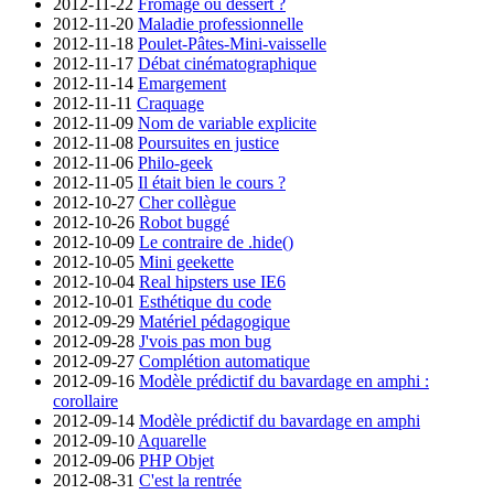
2012-11-22
Fromage ou dessert ?
2012-11-20
Maladie professionnelle
2012-11-18
Poulet-Pâtes-Mini-vaisselle
2012-11-17
Débat cinématographique
2012-11-14
Emargement
2012-11-11
Craquage
2012-11-09
Nom de variable explicite
2012-11-08
Poursuites en justice
2012-11-06
Philo-geek
2012-11-05
Il était bien le cours ?
2012-10-27
Cher collègue
2012-10-26
Robot buggé
2012-10-09
Le contraire de .hide()
2012-10-05
Mini geekette
2012-10-04
Real hipsters use IE6
2012-10-01
Esthétique du code
2012-09-29
Matériel pédagogique
2012-09-28
J'vois pas mon bug
2012-09-27
Complétion automatique
2012-09-16
Modèle prédictif du bavardage en amphi :
corollaire
2012-09-14
Modèle prédictif du bavardage en amphi
2012-09-10
Aquarelle
2012-09-06
PHP Objet
2012-08-31
C'est la rentrée