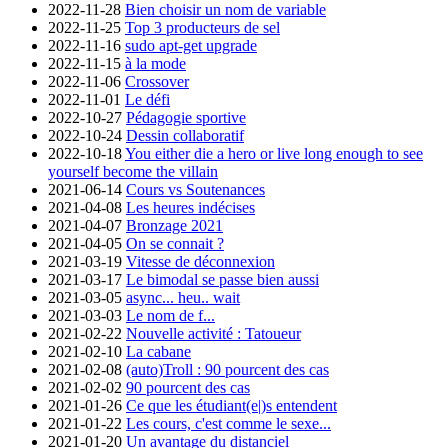
2022-11-28
Bien choisir un nom de variable
2022-11-25
Top 3 producteurs de sel
2022-11-16
sudo apt-get upgrade
2022-11-15
à la mode
2022-11-06
Crossover
2022-11-01
Le défi
2022-10-27
Pédagogie sportive
2022-10-24
Dessin collaboratif
2022-10-18
You either die a hero or live long enough to see
yourself become the villain
2021-06-14
Cours vs Soutenances
2021-04-08
Les heures indécises
2021-04-07
Bronzage 2021
2021-04-05
On se connait ?
2021-03-19
Vitesse de déconnexion
2021-03-17
Le bimodal se passe bien aussi
2021-03-05
async... heu.. wait
2021-03-03
Le nom de f...
2021-02-22
Nouvelle activité : Tatoueur
2021-02-10
La cabane
2021-02-08
(auto)Troll : 90 pourcent des cas
2021-02-02
90 pourcent des cas
2021-01-26
Ce que les étudiant(e|)s entendent
2021-01-22
Les cours, c'est comme le sexe...
2021-01-20
Un avantage du distanciel