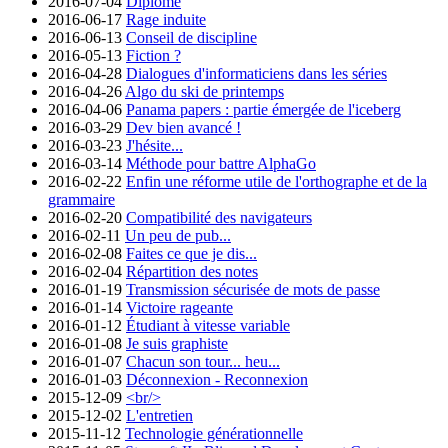
2016-07-04
Diplômé
2016-06-17
Rage induite
2016-06-13
Conseil de discipline
2016-05-13
Fiction ?
2016-04-28
Dialogues d'informaticiens dans les séries
2016-04-26
Algo du ski de printemps
2016-04-06
Panama papers : partie émergée de l'iceberg
2016-03-29
Dev bien avancé !
2016-03-23
J'hésite...
2016-03-14
Méthode pour battre AlphaGo
2016-02-22
Enfin une réforme utile de l'orthographe et de la
grammaire
2016-02-20
Compatibilité des navigateurs
2016-02-11
Un peu de pub...
2016-02-08
Faites ce que je dis...
2016-02-04
Répartition des notes
2016-01-19
Transmission sécurisée de mots de passe
2016-01-14
Victoire rageante
2016-01-12
Étudiant à vitesse variable
2016-01-08
Je suis graphiste
2016-01-07
Chacun son tour... heu...
2016-01-03
Déconnexion - Reconnexion
2015-12-09
<br/>
2015-12-02
L'entretien
2015-11-12
Technologie générationnelle