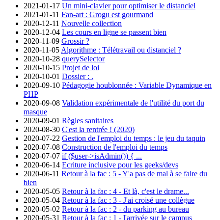
2021-01-17
Un mini-clavier pour optimiser le distanciel
2021-01-11
Fan-art : Grogu est gourmand
2020-12-11
Nouvelle collection
2020-12-04
Les cours en ligne se passent bien
2020-11-09
Grossir ?
2020-11-05
Algorithme : Télétravail ou distanciel ?
2020-10-28
querySelector
2020-10-15
Projet de loi
2020-10-01
Dossier : .
2020-09-10
Pédagogie houblonnée : Variable Dynamique en
PHP
2020-09-08
Validation expérimentale de l'utilité du port du
masque
2020-09-01
Règles sanitaires
2020-08-30
C'est la rentrée ! (2020)
2020-07-22
Gestion de l'emploi du temps : le jeu du taquin
2020-07-08
Construction de l'emploi du temps
2020-07-07
if ($user->isAdmin()) { ...
2020-06-14
Ecriture inclusive pour les geeks/devs
2020-06-11
Retour à la fac : 5 - Y'a pas de mal à se faire du
bien
2020-05-05
Retour à la fac : 4 - Et là, c'est le drame...
2020-05-04
Retour à la fac : 3 - J'ai croisé une collègue
2020-05-02
Retour à la fac : 2 - du parking au bureau
2020-05-31
Retour à la fac : 1 - l'arrivée sur le campus