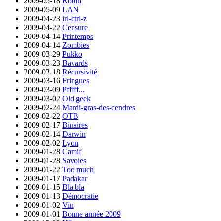
2009-05-18
Robin
2009-05-09
LAN
2009-04-23
irl-ctrl-z
2009-04-22
Censure
2009-04-14
Printemps
2009-04-14
Zombies
2009-03-29
Pukko
2009-03-23
Bavards
2009-03-18
Récursivité
2009-03-16
Fringues
2009-03-09
Pfffff...
2009-03-02
Old geek
2009-02-24
Mardi-gras-des-cendres
2009-02-22
OTB
2009-02-17
Binaires
2009-02-14
Darwin
2009-02-02
Lyon
2009-01-28
Camif
2009-01-28
Savoies
2009-01-22
Too much
2009-01-17
Padakar
2009-01-15
Bla bla
2009-01-13
Démocratie
2009-01-02
Vin
2009-01-01
Bonne année 2009