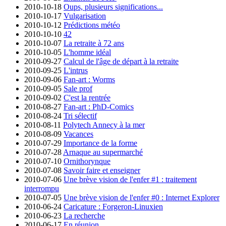
2010-10-18
Oups, plusieurs significations...
2010-10-17
Vulgarisation
2010-10-12
Prédictions météo
2010-10-10
42
2010-10-07
La retraite à 72 ans
2010-10-05
L'homme idéal
2010-09-27
Calcul de l'âge de départ à la retraite
2010-09-25
L'intrus
2010-09-06
Fan-art : Worms
2010-09-05
Sale prof
2010-09-02
C'est la rentrée
2010-08-27
Fan-art : PhD-Comics
2010-08-24
Tri sélectif
2010-08-11
Polytech Annecy à la mer
2010-08-09
Vacances
2010-07-29
Importance de la forme
2010-07-28
Arnaque au supermarché
2010-07-10
Ornithorynque
2010-07-08
Savoir faire et enseigner
2010-07-06
Une brève vision de l'enfer #1 : traitement
interrompu
2010-07-05
Une brève vision de l'enfer #0 : Internet Explorer
2010-06-24
Caricature : Forgeron-Linuxien
2010-06-23
La recherche
2010-06-17
En réunion