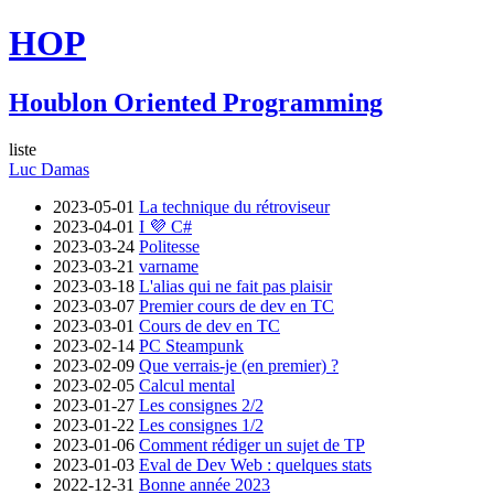
HOP
Houblon Oriented Programming
liste
Luc Damas
2023-05-01
La technique du rétroviseur
2023-04-01
I 💜 C#
2023-03-24
Politesse
2023-03-21
varname
2023-03-18
L'alias qui ne fait pas plaisir
2023-03-07
Premier cours de dev en TC
2023-03-01
Cours de dev en TC
2023-02-14
PC Steampunk
2023-02-09
Que verrais-je (en premier) ?
2023-02-05
Calcul mental
2023-01-27
Les consignes 2/2
2023-01-22
Les consignes 1/2
2023-01-06
Comment rédiger un sujet de TP
2023-01-03
Eval de Dev Web : quelques stats
2022-12-31
Bonne année 2023