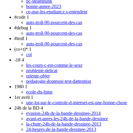
pc-steampunk
bonne-annee-2023
ce-que-les-etudiant.e.s-entendent
#code
1
auto-troll-90-pourcent-des-cas
#debug
1
auto-troll-90-pourcent-des-cas
#troll
1
auto-troll-90-pourcent-des-cas
(co+t)*
1
cot
-18
4
les-cours-c-est-comme-le-sexe
probleme-delicat
oriente-objet
pedagogie-douteuse-test-dattention
1980
1
ecole-du-futur
1er avril
1
une-loi-sur-le-controle-d-internet-est-une-bonne-chose
24h de la BD
4
evasion-24h-de-la-bande-dessinee-2014
avant-et-apres-les-24h-de-la-bande-dessinee
la-chute-24h-de-la-bande-dessinee-2013
24-heures-de-la-bande-dessinee-2013