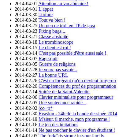
2014-04-01
Attention au vocabulaire !
2014-04-01
L'appat
2014-03-30
Torture
2014-03-26
Tout va bien !
2014-03-25
Un peu de troll en TP de java
2014-03-23
Fixing bugs...
2014-03-21
Classe abstraite
2014-03-18
Le trombinoscope
2014-03-15
Le client est roi !
2014-03-14
C'est pas possible d'être aussi sale !
2014-03-07
Rage-quit
2014-03-05
Guerre de religions
2014-02-28
Je veux pas savoir...
2014-02-27
La bonne URL
2014-02-26
C'est en forgeant qu'on devient forgeron
2014-02-20
Compétences du prof de programmation
2014-02-14
Soirée de la Saint-Valentin
2014-02-06
Clavier minimaliste pour programmeur
2014-02-05
Une soutenance rapide...
2014-02-02
(co+t)*
2014-01-30
Evasion - 24h de la bande dessinée 2014
2014-01-19
M'sieur, il marche, mon programme !
2014-01-16
Le jeu des imitations
2014-01-14
Ne pas toucher le clavier d'un étudiant !
2014-01-05
The fork() is strong in your family