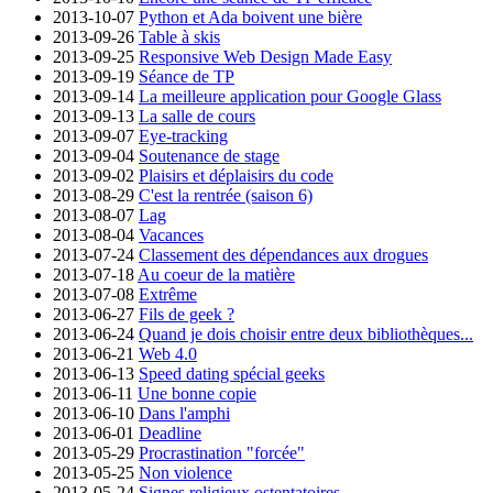
2013-10-07
Python et Ada boivent une bière
2013-09-26
Table à skis
2013-09-25
Responsive Web Design Made Easy
2013-09-19
Séance de TP
2013-09-14
La meilleure application pour Google Glass
2013-09-13
La salle de cours
2013-09-07
Eye-tracking
2013-09-04
Soutenance de stage
2013-09-02
Plaisirs et déplaisirs du code
2013-08-29
C'est la rentrée (saison 6)
2013-08-07
Lag
2013-08-04
Vacances
2013-07-24
Classement des dépendances aux drogues
2013-07-18
Au coeur de la matière
2013-07-08
Extrême
2013-06-27
Fils de geek ?
2013-06-24
Quand je dois choisir entre deux bibliothèques...
2013-06-21
Web 4.0
2013-06-13
Speed dating spécial geeks
2013-06-11
Une bonne copie
2013-06-10
Dans l'amphi
2013-06-01
Deadline
2013-05-29
Procrastination "forcée"
2013-05-25
Non violence
2013-05-24
Signes religieux ostentatoires