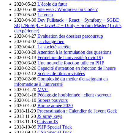
2020-05-23
L'école du futur
2020-05-08
Site web : Wordpress ou Code ?
2020-05-02
Le voeu
2020-04-30
Dev Fullstack + React + Symfony + SGBD
SQL/NoSQL + Java/C# + Unity + Scrum Master (15 ans
d'expérience)
2020-04-27
Evaluation des dossiers parcoursup
2020-04-02
ça change rien
2020-04-01
La société secrète
2020-03-28
Attention à la formulation des questions
2020-03-13
Fermeture de l'université (covid19)
2020-03-02
Une nouvelle fonction utile en PHP
2020-02-26
Capacité d'attention en fonction de l'heure
2020-02-12
Scènes de films revisitées
2020-02-06
Complexité du métier d'enseignant en
informatique à l'université
2020-01-20
MVC
2020-01-16
Pédagogie houblonnée : client / serveur
2020-01-10
Supers pouvoirs
2020-01-02
Bonne année 2020
2018-11-29
Procrastination : Calendier de l'avent Geek
2018-11-20
JS array keys
2018-11-13
Cuisson JS
2018-10-09
PHP Special Trick
2018-09-13
CSS Special Trick