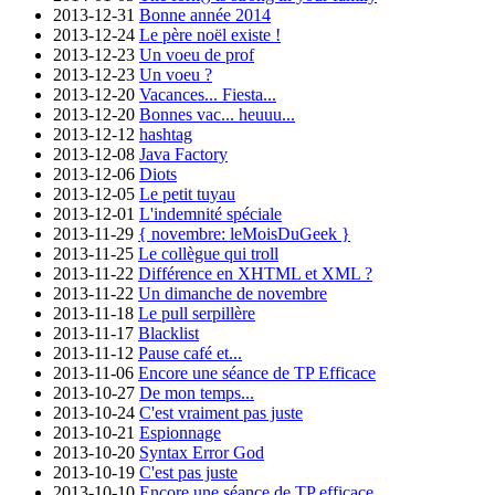
2013-12-31
Bonne année 2014
2013-12-24
Le père noël existe !
2013-12-23
Un voeu de prof
2013-12-23
Un voeu ?
2013-12-20
Vacances... Fiesta...
2013-12-20
Bonnes vac... heuuu...
2013-12-12
hashtag
2013-12-08
Java Factory
2013-12-06
Diots
2013-12-05
Le petit tuyau
2013-12-01
L'indemnité spéciale
2013-11-29
{ novembre: leMoisDuGeek }
2013-11-25
Le collègue qui troll
2013-11-22
Différence en XHTML et XML ?
2013-11-22
Un dimanche de novembre
2013-11-18
Le pull serpillère
2013-11-17
Blacklist
2013-11-12
Pause café et...
2013-11-06
Encore une séance de TP Efficace
2013-10-27
De mon temps...
2013-10-24
C'est vraiment pas juste
2013-10-21
Espionnage
2013-10-20
Syntax Error God
2013-10-19
C'est pas juste
2013-10-10
Encore une séance de TP efficace