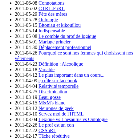
2011-06-08
Connotations
2011-06-02
CTRL-F iRL
2011-05-29
Fête des mères
2011-05-28
Ontologie
2011-05-15
Bitoniau et kikouillou
2011-05-14
Indispensable
2011-05-08
Le comble du prof de logique
2011-05-01
Mariage princier
2011-04-30
Déplacement professionnel
2011-04-26
Pourquoi ce sont nos femmes qui choisissent nos
vêtements
2011-04-23
Définition : Alcoolique
2011-04-18
Variable
2011-04-12
Le plus important dans un cours...
2011-04-09
ça râle sur facebook
2011-04-04
Relativité temporelle
2011-03-25
Discrimination
2011-03-19
Beau gosse
2011-03-15
M&M's blanc
2011-03-12
Neurones de geek
2011-03-10
Servez moi de l'HTML
2011-03-04
Lexique vs Thesaurus vs Ontologie
2011-02-26
Le prof est un con
2011-02-22
CSS iRL
2011-02-17
Tâche répétitive