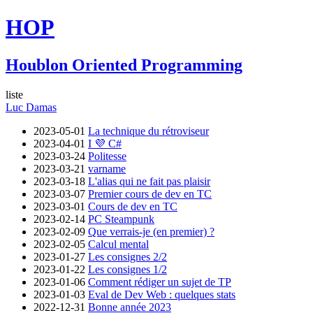
HOP
Houblon Oriented Programming
liste
Luc Damas
2023-05-01
La technique du rétroviseur
2023-04-01
I 💜 C#
2023-03-24
Politesse
2023-03-21
varname
2023-03-18
L'alias qui ne fait pas plaisir
2023-03-07
Premier cours de dev en TC
2023-03-01
Cours de dev en TC
2023-02-14
PC Steampunk
2023-02-09
Que verrais-je (en premier) ?
2023-02-05
Calcul mental
2023-01-27
Les consignes 2/2
2023-01-22
Les consignes 1/2
2023-01-06
Comment rédiger un sujet de TP
2023-01-03
Eval de Dev Web : quelques stats
2022-12-31
Bonne année 2023