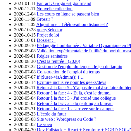
2021-01-11
Fan-art : Grogu est gourmand
2020-12-11
Nouvelle collection
2020-12-04
Les cours en ligne se passent bien
2020-11-09
Grossir ?
2020-11-05
Algorithme : Télétravail ou distanciel ?
2020-10-28
querySelector
2020-10-15
Projet de loi
2020-10-01
Dossier : .
2020-09-10
Pédagogie houblonnée : Variable Dynamique en 
2020-09-08
Validation expérimentale de l'utilité du port du ma
2020-09-01
Règles sanitaires
2020-08-30
C'est la rentrée ! (2020)
2020-07-22
Gestion de l'emploi du temps : le jeu du taquin
2020-07-08
Construction de l'emploi du temps
2020-07-07
if ($user->isAdmin()) { ...
2020-06-14
Ecriture inclusive pour les geeks/devs
2020-06-11
Retour à la fac : 5 - Y'a pas de mal à se faire du bie
2020-05-05
Retour à la fac : 4 - Et là, c'est le drame...
2020-05-04
Retour à la fac : 3 - J'ai croisé une collègue
2020-05-02
Retour à la fac : 2 - du parking au bureau
2020-05-31
Retour à la fac : 1 - l'arrivée sur le campus
2020-05-23
L'école du futur
2020-05-08
Site web : Wordpress ou Code ?
2020-05-02
Le voeu
2020-04-30
Dev Fullstack + React + Symfony + SGBD SQL/No