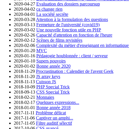
2020-04-27
Evaluation des dossiers parcoursup
2020-04-02
ça change rien
2020-04-01
La société secrète
2020-03-28
Attention à la formulation des questions
2020-03-13
Fermeture de l'université (covid19)
2020-03-02
Une nouvelle fonction utile en PHP
2020-02-26
Capacité d'attention en fonction de l'heure
2020-02-12
Scènes de films revisitées
2020-02-06
Complexité du métier d'enseignant en informatique à
2020-01-20
MVC
2020-01-16
Pédagogie houblonnée : client / serveur
2020-01-10
Supers pouvoirs
2020-01-02
Bonne année 2020
2018-11-29
Procrastination : Calendier de l'avent Geek
2018-11-20
JS array keys
2018-11-13
Cuisson JS
2018-10-09
PHP Special Trick
2018-09-13
CSS Special Trick
2018-02-21
Monnaies
2018-02-17
Quelques expressions...
2018-01-01
Bonne année 2018
2017-11-11
Problème délicat
2017-11-06
Captiver un amphi...
2017-11-05
Filtre auditif sélectif
2017-10-06
CSS avancé