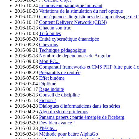
2016-10-24
Le nouveau paradigme innovant
2016-10-23
Variations de la stimulation du nerf optique
2016-10-19
Conséquences linguistiques de l'apprentissage de 
2016-10-17
Content Delivery Network (CDN)
2016-10-13
Chacun son truc
2016-10-03
Tri à bulles
2016-09-30
Entité cybernétique émancipée
2016-09-23
Chevrons
2016-09-21
Technique pédagogique
2016-09-18
Nombre de dépendances de Angular
2016-09-08
Mon PC...
2016-09-06
Comparatif frameworks et CMS PHP (titre pute à cl
2016-08-29
Préparatifs de rentrée
2016-07-05
Effet binôme
2016-07-04
Diplômé
2016-06-17
Rage induite
2016-06-13
Conseil de discipline
2016-05-13
Fiction ?
2016-04-28
Dialogues d'informaticiens dans les séries
2016-04-26
Algo du ski de printemps
2016-04-06
Panama papers : partie émergée de l'iceberg
2016-03-29
Dev bien avancé !
2016-03-23
J'hésite...
2016-03-14
Méthode pour battre AlphaGo