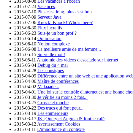
2015-08-08
Les vacances à l'océan
2015-07-23
Vacances
2015-07-10
Plus c'est long, plus c'est bon
2015-07-09
Serveur Java
2015-07-06
Knock! Knock! Who's there?
2015-06-30
Flux lucratifs
2015-06-23
Suis-je un bon prof ?
2015-06-14
Optimisation
2015-06-10
Notion complexe
2015-06-08
La meilleure amie de ma femme...
2015-05-15
Surveille moi !
2015-05-11
Anatomie des vidéos d'escalade sur internet
2015-05-04
Debug du 4 mai
2015-04-28
Les consignes
2015-04-09
Différence entre un site web et une application we
2015-04-06
Maître de conférences
2015-04-02
Malaaade...
2015-04-01
Une loi sur le contrôle d'internet est une bonne cho
2015-03-30
Je vérifie au moins 2 fois...
2015-03-25
Grosse et moche
2015-03-22
Des trucs qui font peur...
2015-03-19
Les emmerdeurs
2015-03-17
JS, jQuery et AngularJS font le café
2015-03-12
Avertissement Cookies
2015-03-11
L'importance du contexte