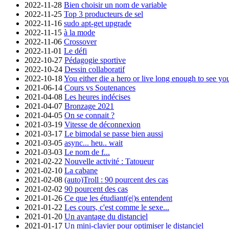
2022-11-28
Bien choisir un nom de variable
2022-11-25
Top 3 producteurs de sel
2022-11-16
sudo apt-get upgrade
2022-11-15
à la mode
2022-11-06
Crossover
2022-11-01
Le défi
2022-10-27
Pédagogie sportive
2022-10-24
Dessin collaboratif
2022-10-18
You either die a hero or live long enough to see you
2021-06-14
Cours vs Soutenances
2021-04-08
Les heures indécises
2021-04-07
Bronzage 2021
2021-04-05
On se connait ?
2021-03-19
Vitesse de déconnexion
2021-03-17
Le bimodal se passe bien aussi
2021-03-05
async... heu.. wait
2021-03-03
Le nom de f...
2021-02-22
Nouvelle activité : Tatoueur
2021-02-10
La cabane
2021-02-08
(auto)Troll : 90 pourcent des cas
2021-02-02
90 pourcent des cas
2021-01-26
Ce que les étudiant(e|)s entendent
2021-01-22
Les cours, c'est comme le sexe...
2021-01-20
Un avantage du distanciel
2021-01-17
Un mini-clavier pour optimiser le distanciel