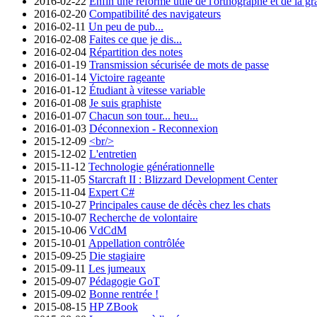
2016-02-22
Enfin une réforme utile de l'orthographe et de la g
2016-02-20
Compatibilité des navigateurs
2016-02-11
Un peu de pub...
2016-02-08
Faites ce que je dis...
2016-02-04
Répartition des notes
2016-01-19
Transmission sécurisée de mots de passe
2016-01-14
Victoire rageante
2016-01-12
Étudiant à vitesse variable
2016-01-08
Je suis graphiste
2016-01-07
Chacun son tour... heu...
2016-01-03
Déconnexion - Reconnexion
2015-12-09
<br/>
2015-12-02
L'entretien
2015-11-12
Technologie générationnelle
2015-11-05
Starcraft II : Blizzard Development Center
2015-11-04
Expert C#
2015-10-27
Principales cause de décès chez les chats
2015-10-07
Recherche de volontaire
2015-10-06
VdCdM
2015-10-01
Appellation contrôlée
2015-09-25
Die stagiaire
2015-09-11
Les jumeaux
2015-09-07
Pédagogie GoT
2015-09-02
Bonne rentrée !
2015-08-15
HP ZBook