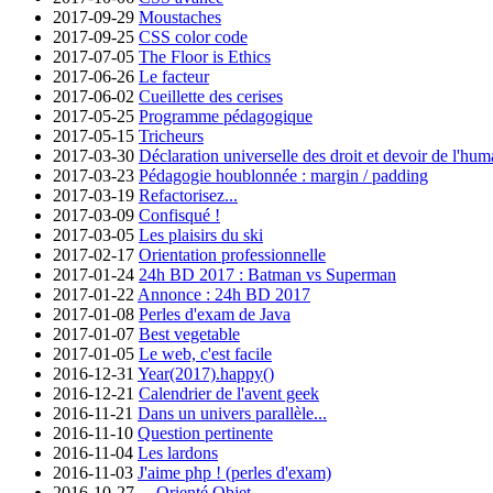
2017-09-29
Moustaches
2017-09-25
CSS color code
2017-07-05
The Floor is Ethics
2017-06-26
Le facteur
2017-06-02
Cueillette des cerises
2017-05-25
Programme pédagogique
2017-05-15
Tricheurs
2017-03-30
Déclaration universelle des droit et devoir de l'hum
2017-03-23
Pédagogie houblonnée : margin / padding
2017-03-19
Refactorisez...
2017-03-09
Confisqué !
2017-03-05
Les plaisirs du ski
2017-02-17
Orientation professionnelle
2017-01-24
24h BD 2017 : Batman vs Superman
2017-01-22
Annonce : 24h BD 2017
2017-01-08
Perles d'exam de Java
2017-01-07
Best vegetable
2017-01-05
Le web, c'est facile
2016-12-31
Year(2017).happy()
2016-12-21
Calendrier de l'avent geek
2016-11-21
Dans un univers parallèle...
2016-11-10
Question pertinente
2016-11-04
Les lardons
2016-11-03
J'aime php ! (perles d'exam)
2016-10-27
... Orienté Objet