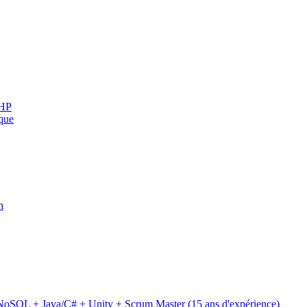
PHP
sque
n
SQL + Java/C# + Unity + Scrum Master (15 ans d'expérience)