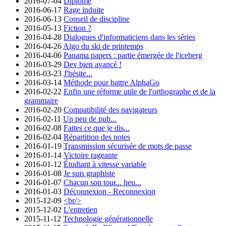
2016-07-04
Diplômé
2016-06-17
Rage induite
2016-06-13
Conseil de discipline
2016-05-13
Fiction ?
2016-04-28
Dialogues d'informaticiens dans les séries
2016-04-26
Algo du ski de printemps
2016-04-06
Panama papers : partie émergée de l'iceberg
2016-03-29
Dev bien avancé !
2016-03-23
J'hésite...
2016-03-14
Méthode pour battre AlphaGo
2016-02-22
Enfin une réforme utile de l'orthographe et de la
grammaire
2016-02-20
Compatibilité des navigateurs
2016-02-11
Un peu de pub...
2016-02-08
Faites ce que je dis...
2016-02-04
Répartition des notes
2016-01-19
Transmission sécurisée de mots de passe
2016-01-14
Victoire rageante
2016-01-12
Étudiant à vitesse variable
2016-01-08
Je suis graphiste
2016-01-07
Chacun son tour... heu...
2016-01-03
Déconnexion - Reconnexion
2015-12-09
<br/>
2015-12-02
L'entretien
2015-11-12
Technologie générationnelle