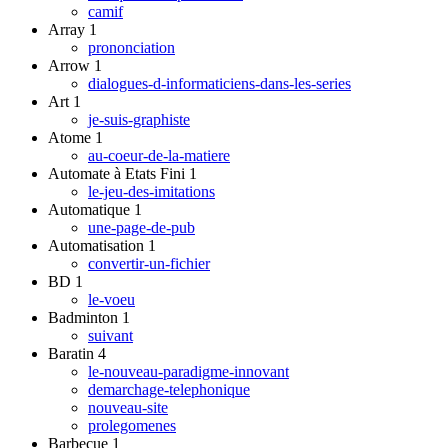
camif
Array
1
prononciation
Arrow
1
dialogues-d-informaticiens-dans-les-series
Art
1
je-suis-graphiste
Atome
1
au-coeur-de-la-matiere
Automate à Etats Fini
1
le-jeu-des-imitations
Automatique
1
une-page-de-pub
Automatisation
1
convertir-un-fichier
BD
1
le-voeu
Badminton
1
suivant
Baratin
4
le-nouveau-paradigme-innovant
demarchage-telephonique
nouveau-site
prolegomenes
Barbecue
1