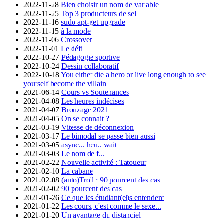
2022-11-28
Bien choisir un nom de variable
2022-11-25
Top 3 producteurs de sel
2022-11-16
sudo apt-get upgrade
2022-11-15
à la mode
2022-11-06
Crossover
2022-11-01
Le défi
2022-10-27
Pédagogie sportive
2022-10-24
Dessin collaboratif
2022-10-18
You either die a hero or live long enough to see
yourself become the villain
2021-06-14
Cours vs Soutenances
2021-04-08
Les heures indécises
2021-04-07
Bronzage 2021
2021-04-05
On se connait ?
2021-03-19
Vitesse de déconnexion
2021-03-17
Le bimodal se passe bien aussi
2021-03-05
async... heu.. wait
2021-03-03
Le nom de f...
2021-02-22
Nouvelle activité : Tatoueur
2021-02-10
La cabane
2021-02-08
(auto)Troll : 90 pourcent des cas
2021-02-02
90 pourcent des cas
2021-01-26
Ce que les étudiant(e|)s entendent
2021-01-22
Les cours, c'est comme le sexe...
2021-01-20
Un avantage du distanciel