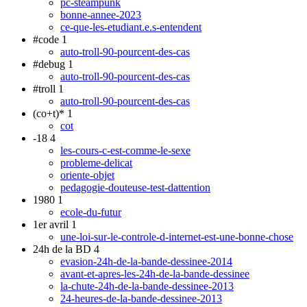
pc-steampunk
bonne-annee-2023
ce-que-les-etudiant.e.s-entendent
#code
1
auto-troll-90-pourcent-des-cas
#debug
1
auto-troll-90-pourcent-des-cas
#troll
1
auto-troll-90-pourcent-des-cas
(co+t)*
1
cot
-18
4
les-cours-c-est-comme-le-sexe
probleme-delicat
oriente-objet
pedagogie-douteuse-test-dattention
1980
1
ecole-du-futur
1er avril
1
une-loi-sur-le-controle-d-internet-est-une-bonne-chose
24h de la BD
4
evasion-24h-de-la-bande-dessinee-2014
avant-et-apres-les-24h-de-la-bande-dessinee
la-chute-24h-de-la-bande-dessinee-2013
24-heures-de-la-bande-dessinee-2013