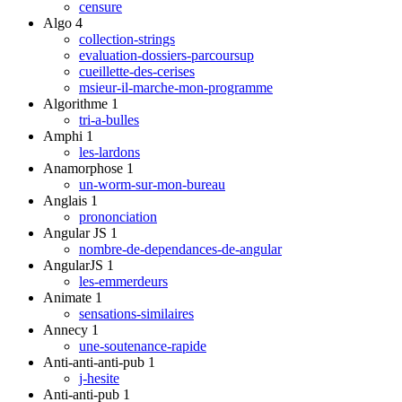
censure
Algo
4
collection-strings
evaluation-dossiers-parcoursup
cueillette-des-cerises
msieur-il-marche-mon-programme
Algorithme
1
tri-a-bulles
Amphi
1
les-lardons
Anamorphose
1
un-worm-sur-mon-bureau
Anglais
1
prononciation
Angular JS
1
nombre-de-dependances-de-angular
AngularJS
1
les-emmerdeurs
Animate
1
sensations-similaires
Annecy
1
une-soutenance-rapide
Anti-anti-anti-pub
1
j-hesite
Anti-anti-pub
1