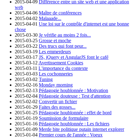
2015-04-09
Différence entre un site web et une application
web
2015-04-06
Maître de conférences
2015-04-02
Malaaade...
2015-04-01
Une loi sur le contrôle d'internet est une bonne
chose
2015-03-30
Je vérifie au moins 2 fois...
2015-03-25
Grosse et moche
2015-03-22
Des trucs qui font peur...
2015-03-19
Les emmerdeurs
2015-03-17
JS, jQuery et AngularJS font le café
2015-03-12
Avertissement Cookies
2015-03-11
L'importance du contexte
2015-03-03
Les cochonneries
2015-03-02
Tuning
2015-02-16
Monday morning
2015-02-13
Pédagogie houblonnée : Motivation
2015-02-04
Pédagogie douteuse : Test d'attention
2015-02-02
Convertir un fichier
2015-01-29
Faites des gosses...
2015-01-25
Pédagogie houblonnée : effet de bord
2015-01-19
Soumission de formulaire
2015-01-16
Pédagogie houblonnée : Les fichiers
2015-01-09
Merde bite politique putain internet explorer
2015-01-04
Premier cours de l'année : Voeux