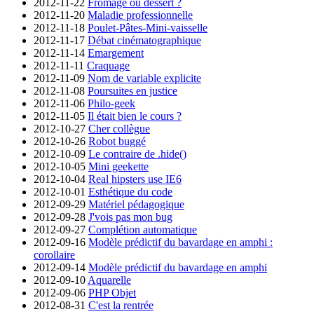
2012-11-22
Fromage ou dessert ?
2012-11-20
Maladie professionnelle
2012-11-18
Poulet-Pâtes-Mini-vaisselle
2012-11-17
Débat cinématographique
2012-11-14
Emargement
2012-11-11
Craquage
2012-11-09
Nom de variable explicite
2012-11-08
Poursuites en justice
2012-11-06
Philo-geek
2012-11-05
Il était bien le cours ?
2012-10-27
Cher collègue
2012-10-26
Robot buggé
2012-10-09
Le contraire de .hide()
2012-10-05
Mini geekette
2012-10-04
Real hipsters use IE6
2012-10-01
Esthétique du code
2012-09-29
Matériel pédagogique
2012-09-28
J'vois pas mon bug
2012-09-27
Complétion automatique
2012-09-16
Modèle prédictif du bavardage en amphi :
corollaire
2012-09-14
Modèle prédictif du bavardage en amphi
2012-09-10
Aquarelle
2012-09-06
PHP Objet
2012-08-31
C'est la rentrée