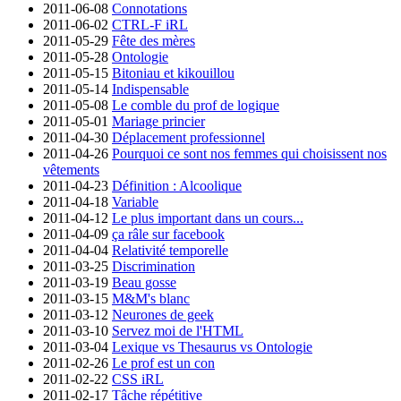
2011-06-08
Connotations
2011-06-02
CTRL-F iRL
2011-05-29
Fête des mères
2011-05-28
Ontologie
2011-05-15
Bitoniau et kikouillou
2011-05-14
Indispensable
2011-05-08
Le comble du prof de logique
2011-05-01
Mariage princier
2011-04-30
Déplacement professionnel
2011-04-26
Pourquoi ce sont nos femmes qui choisissent nos
vêtements
2011-04-23
Définition : Alcoolique
2011-04-18
Variable
2011-04-12
Le plus important dans un cours...
2011-04-09
ça râle sur facebook
2011-04-04
Relativité temporelle
2011-03-25
Discrimination
2011-03-19
Beau gosse
2011-03-15
M&M's blanc
2011-03-12
Neurones de geek
2011-03-10
Servez moi de l'HTML
2011-03-04
Lexique vs Thesaurus vs Ontologie
2011-02-26
Le prof est un con
2011-02-22
CSS iRL
2011-02-17
Tâche répétitive