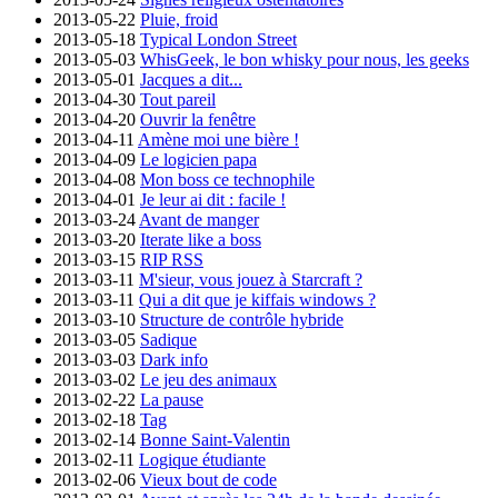
2013-05-22
Pluie, froid
2013-05-18
Typical London Street
2013-05-03
WhisGeek, le bon whisky pour nous, les geeks
2013-05-01
Jacques a dit...
2013-04-30
Tout pareil
2013-04-20
Ouvrir la fenêtre
2013-04-11
Amène moi une bière !
2013-04-09
Le logicien papa
2013-04-08
Mon boss ce technophile
2013-04-01
Je leur ai dit : facile !
2013-03-24
Avant de manger
2013-03-20
Iterate like a boss
2013-03-15
RIP RSS
2013-03-11
M'sieur, vous jouez à Starcraft ?
2013-03-11
Qui a dit que je kiffais windows ?
2013-03-10
Structure de contrôle hybride
2013-03-05
Sadique
2013-03-03
Dark info
2013-03-02
Le jeu des animaux
2013-02-22
La pause
2013-02-18
Tag
2013-02-14
Bonne Saint-Valentin
2013-02-11
Logique étudiante
2013-02-06
Vieux bout de code