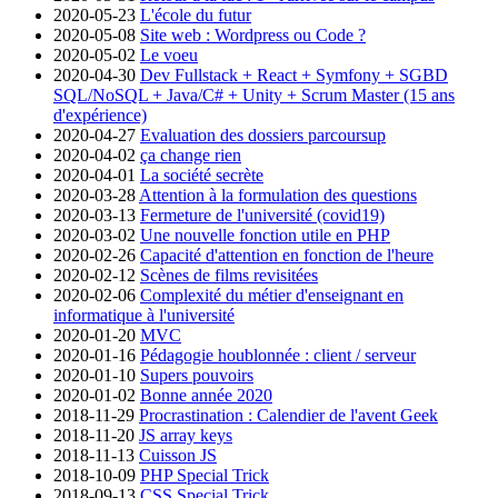
2020-05-23
L'école du futur
2020-05-08
Site web : Wordpress ou Code ?
2020-05-02
Le voeu
2020-04-30
Dev Fullstack + React + Symfony + SGBD
SQL/NoSQL + Java/C# + Unity + Scrum Master (15 ans
d'expérience)
2020-04-27
Evaluation des dossiers parcoursup
2020-04-02
ça change rien
2020-04-01
La société secrète
2020-03-28
Attention à la formulation des questions
2020-03-13
Fermeture de l'université (covid19)
2020-03-02
Une nouvelle fonction utile en PHP
2020-02-26
Capacité d'attention en fonction de l'heure
2020-02-12
Scènes de films revisitées
2020-02-06
Complexité du métier d'enseignant en
informatique à l'université
2020-01-20
MVC
2020-01-16
Pédagogie houblonnée : client / serveur
2020-01-10
Supers pouvoirs
2020-01-02
Bonne année 2020
2018-11-29
Procrastination : Calendier de l'avent Geek
2018-11-20
JS array keys
2018-11-13
Cuisson JS
2018-10-09
PHP Special Trick
2018-09-13
CSS Special Trick