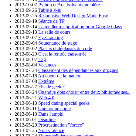
2013-10-07
Python et Ada boivent une bière
2013-09-26
Table à skis
2013-09-25
Responsive Web Design Made Easy
2013-09-19
Séance de TP
2013-09-14
La meilleure application pour Google Glass
2013-09-13
La salle de cours
2013-09-07
Eye-tracking
2013-09-04
Soutenance de stage
2013-09-02
Plaisirs et déplaisirs du code
2013-08-29
C'est la rentrée (saison 6)
2013-08-07
Lag
2013-08-04
Vacances
2013-07-24
Classement des dépendances aux drogues
2013-07-18
Au coeur de la matière
2013-07-08
Extrême
2013-06-27
Fils de geek ?
2013-06-24
Quand je dois choisir entre deux bibliothèques...
2013-06-21
Web 4.0
2013-06-13
Speed dating spécial geeks
2013-06-11
Une bonne copie
2013-06-10
Dans l'amphi
2013-06-01
Deadline
2013-05-29
Procrastination "forcée"
2013-05-25
Non violence
2013-05-24
Signes religieux ostentatoires