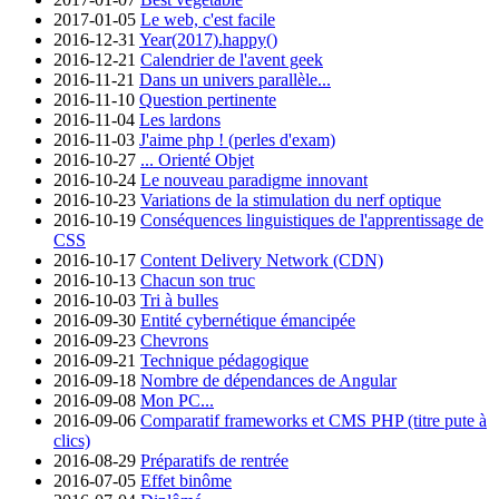
2017-01-05
Le web, c'est facile
2016-12-31
Year(2017).happy()
2016-12-21
Calendrier de l'avent geek
2016-11-21
Dans un univers parallèle...
2016-11-10
Question pertinente
2016-11-04
Les lardons
2016-11-03
J'aime php ! (perles d'exam)
2016-10-27
... Orienté Objet
2016-10-24
Le nouveau paradigme innovant
2016-10-23
Variations de la stimulation du nerf optique
2016-10-19
Conséquences linguistiques de l'apprentissage de
CSS
2016-10-17
Content Delivery Network (CDN)
2016-10-13
Chacun son truc
2016-10-03
Tri à bulles
2016-09-30
Entité cybernétique émancipée
2016-09-23
Chevrons
2016-09-21
Technique pédagogique
2016-09-18
Nombre de dépendances de Angular
2016-09-08
Mon PC...
2016-09-06
Comparatif frameworks et CMS PHP (titre pute à
clics)
2016-08-29
Préparatifs de rentrée
2016-07-05
Effet binôme