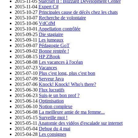
2015-11-05
Starcraft II : Blizzard Development Center
2015-11-04
Expert C#
2015-10-27
Principales cause de décès chez les chats
2015-10-07
Recherche de volontaire
2015-10-06
VdCdM
2015-10-01
Appellation contrôlée
2015-09-25
Die stagiaire
2015-09-11
Les jumeaux
2015-09-07
Pédagogie GoT
2015-09-02
Bonne rentrée !
2015-08-15
HP ZBook
2015-08-08
Les vacances à l'océan
2015-07-23
Vacances
2015-07-10
Plus c'est long, plus c'est bon
2015-07-09
Serveur Java
2015-07-06
Knock! Knock! Who's there?
2015-06-30
Flux lucratifs
2015-06-23
Suis-je un bon prof ?
2015-06-14
Optimisation
2015-06-10
Notion complexe
2015-06-08
La meilleure amie de ma femme...
2015-05-15
Surveille moi !
2015-05-11
Anatomie des vidéos d'escalade sur internet
2015-05-04
Debug du 4 mai
2015-04-28
Les consignes