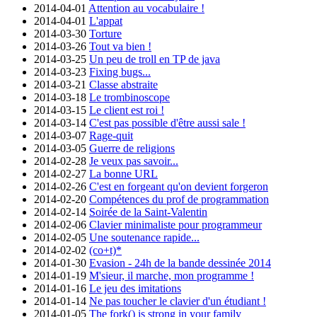
2014-04-01
Attention au vocabulaire !
2014-04-01
L'appat
2014-03-30
Torture
2014-03-26
Tout va bien !
2014-03-25
Un peu de troll en TP de java
2014-03-23
Fixing bugs...
2014-03-21
Classe abstraite
2014-03-18
Le trombinoscope
2014-03-15
Le client est roi !
2014-03-14
C'est pas possible d'être aussi sale !
2014-03-07
Rage-quit
2014-03-05
Guerre de religions
2014-02-28
Je veux pas savoir...
2014-02-27
La bonne URL
2014-02-26
C'est en forgeant qu'on devient forgeron
2014-02-20
Compétences du prof de programmation
2014-02-14
Soirée de la Saint-Valentin
2014-02-06
Clavier minimaliste pour programmeur
2014-02-05
Une soutenance rapide...
2014-02-02
(co+t)*
2014-01-30
Evasion - 24h de la bande dessinée 2014
2014-01-19
M'sieur, il marche, mon programme !
2014-01-16
Le jeu des imitations
2014-01-14
Ne pas toucher le clavier d'un étudiant !
2014-01-05
The fork() is strong in your family