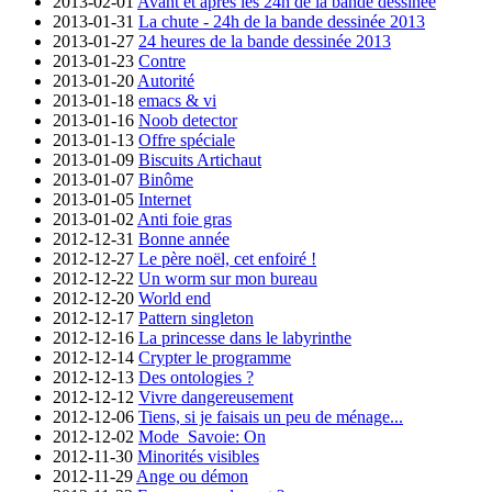
2013-02-01
Avant et après les 24h de la bande dessinée
2013-01-31
La chute - 24h de la bande dessinée 2013
2013-01-27
24 heures de la bande dessinée 2013
2013-01-23
Contre
2013-01-20
Autorité
2013-01-18
emacs & vi
2013-01-16
Noob detector
2013-01-13
Offre spéciale
2013-01-09
Biscuits Artichaut
2013-01-07
Binôme
2013-01-05
Internet
2013-01-02
Anti foie gras
2012-12-31
Bonne année
2012-12-27
Le père noël, cet enfoiré !
2012-12-22
Un worm sur mon bureau
2012-12-20
World end
2012-12-17
Pattern singleton
2012-12-16
La princesse dans le labyrinthe
2012-12-14
Crypter le programme
2012-12-13
Des ontologies ?
2012-12-12
Vivre dangereusement
2012-12-06
Tiens, si je faisais un peu de ménage...
2012-12-02
Mode_Savoie: On
2012-11-30
Minorités visibles
2012-11-29
Ange ou démon