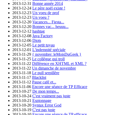
2013-12-31
Bonne année 2014
2013-12-24
Le père noël existe !
2013-12-23
Un voeu de prof
2013-12-23
Un voeu ?
2013-12-20
Vacances... Fiesta...
2013-12-20
Bonnes vac... heuuu...
2013-12-12
hashtag
2013-12-08
Java Factory
2013-12-06
Diots
2013-12-05
Le petit tuyau
2013-12-01
L'indemnité spéciale
2013-11-29
{ novembre: leMoisDuGeek }
2013-11-25
Le collègue qui troll
2013-11-22
Différence en XHTML et XML ?
2013-11-22
Un dimanche de novembre
2013-11-18
Le pull serpillère
2013-11-17
Blacklist
2013-11-12
Pause café et...
2013-11-06
Encore une séance de TP Efficace
2013-10-27
De mon temps...
2013-10-24
C'est vraiment pas juste
2013-10-21
Espionnage
2013-10-20
Syntax Error God
2013-10-19
C'est pas juste
2013-10-10
Encore une séance de TP efficace