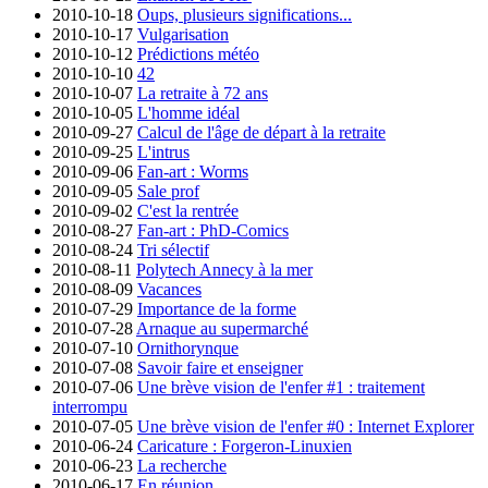
2010-10-18
Oups, plusieurs significations...
2010-10-17
Vulgarisation
2010-10-12
Prédictions météo
2010-10-10
42
2010-10-07
La retraite à 72 ans
2010-10-05
L'homme idéal
2010-09-27
Calcul de l'âge de départ à la retraite
2010-09-25
L'intrus
2010-09-06
Fan-art : Worms
2010-09-05
Sale prof
2010-09-02
C'est la rentrée
2010-08-27
Fan-art : PhD-Comics
2010-08-24
Tri sélectif
2010-08-11
Polytech Annecy à la mer
2010-08-09
Vacances
2010-07-29
Importance de la forme
2010-07-28
Arnaque au supermarché
2010-07-10
Ornithorynque
2010-07-08
Savoir faire et enseigner
2010-07-06
Une brève vision de l'enfer #1 : traitement
interrompu
2010-07-05
Une brève vision de l'enfer #0 : Internet Explorer
2010-06-24
Caricature : Forgeron-Linuxien
2010-06-23
La recherche
2010-06-17
En réunion