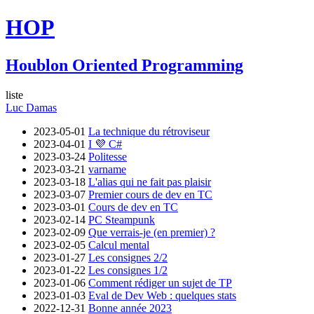
HOP
Houblon Oriented Programming
liste
Luc Damas
2023-05-01
La technique du rétroviseur
2023-04-01
I 💜 C#
2023-03-24
Politesse
2023-03-21
varname
2023-03-18
L'alias qui ne fait pas plaisir
2023-03-07
Premier cours de dev en TC
2023-03-01
Cours de dev en TC
2023-02-14
PC Steampunk
2023-02-09
Que verrais-je (en premier) ?
2023-02-05
Calcul mental
2023-01-27
Les consignes 2/2
2023-01-22
Les consignes 1/2
2023-01-06
Comment rédiger un sujet de TP
2023-01-03
Eval de Dev Web : quelques stats
2022-12-31
Bonne année 2023