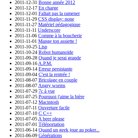
2011-12-31
Bonne année 2012
2011-12-17
En charge
2011-12-01
Fallait pas la ramener
2011-11-29
CSS display: none
2011-11-27
Matériel pédagogique
2011-11-11
Underscore
2011-11-06
Comme à la boucherie
2011-11-01
Mange ton assiette !
2011-10-25
Lisp
2011-10-24
Robot humanoïde
2011-09-28
Quand je serai grande
2011-09-16
A.P.M.
2011-09-14
Erreur persistante
2011-09-04
C'est la rentrée !
2011-08-07
Bricolage en couple
2011-08-07
Angry worms
2011-07-29
7c à vue
2011-07-25
Pourquoi j'aime la bière
2011-07-12
Macintosh
2011-07-11
Ouverture facile
2011-07-10
C C++
2011-07-05
A beer please
2011-07-01
Téléportation
2011-06-14
Quand un geek joue au poker...
2011-06-09
Générations