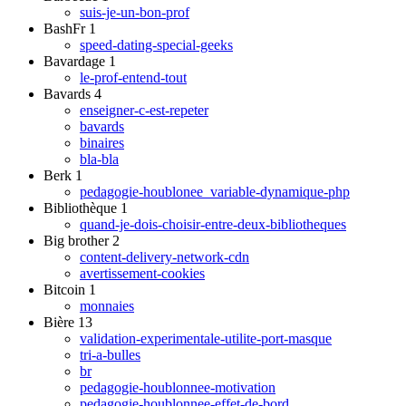
suis-je-un-bon-prof
BashFr
1
speed-dating-special-geeks
Bavardage
1
le-prof-entend-tout
Bavards
4
enseigner-c-est-repeter
bavards
binaires
bla-bla
Berk
1
pedagogie-houblonee_variable-dynamique-php
Bibliothèque
1
quand-je-dois-choisir-entre-deux-bibliotheques
Big brother
2
content-delivery-network-cdn
avertissement-cookies
Bitcoin
1
monnaies
Bière
13
validation-experimentale-utilite-port-masque
tri-a-bulles
br
pedagogie-houblonnee-motivation
pedagogie-houblonnee-effet-de-bord