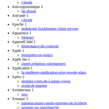
j-hesite
Anti-ergonomique
1
hp-zbook
Anti-pub
1
j-hesite
Apache
1
pedagogie-houblonnee-client-serveur
Apparence
1
fringues
AppendChild
1
limportance-du-contexte
Apple
1
poursuites-en-justice
Apple fan
1
signes-religieux-ostentatoires
Application
1
la-meilleure-application-pour-google-glass
Apéro
2
premier-cours-de-l-annee-voeux
avant-de-manger
Architecture
1
mvc
Arnaque
3
panama-papers-partie-emergee-de-liceberg
arnaque-au-supermarche