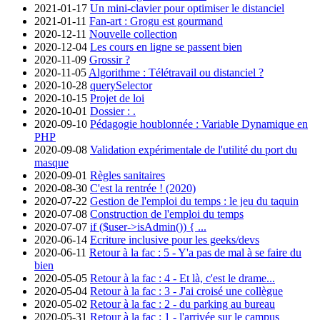
2021-01-17
Un mini-clavier pour optimiser le distanciel
2021-01-11
Fan-art : Grogu est gourmand
2020-12-11
Nouvelle collection
2020-12-04
Les cours en ligne se passent bien
2020-11-09
Grossir ?
2020-11-05
Algorithme : Télétravail ou distanciel ?
2020-10-28
querySelector
2020-10-15
Projet de loi
2020-10-01
Dossier : .
2020-09-10
Pédagogie houblonnée : Variable Dynamique en
PHP
2020-09-08
Validation expérimentale de l'utilité du port du
masque
2020-09-01
Règles sanitaires
2020-08-30
C'est la rentrée ! (2020)
2020-07-22
Gestion de l'emploi du temps : le jeu du taquin
2020-07-08
Construction de l'emploi du temps
2020-07-07
if ($user->isAdmin()) { ...
2020-06-14
Ecriture inclusive pour les geeks/devs
2020-06-11
Retour à la fac : 5 - Y'a pas de mal à se faire du
bien
2020-05-05
Retour à la fac : 4 - Et là, c'est le drame...
2020-05-04
Retour à la fac : 3 - J'ai croisé une collègue
2020-05-02
Retour à la fac : 2 - du parking au bureau
2020-05-31
Retour à la fac : 1 - l'arrivée sur le campus