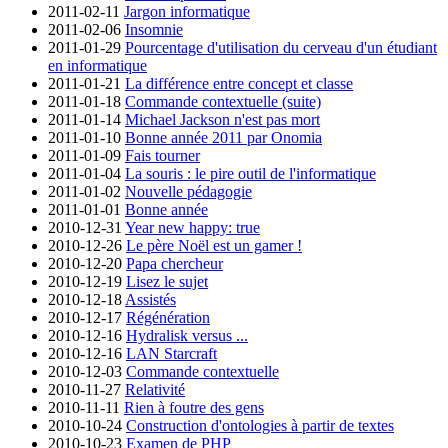
2011-02-11
Jargon informatique
2011-02-06
Insomnie
2011-01-29
Pourcentage d'utilisation du cerveau d'un étudiant
en informatique
2011-01-21
La différence entre concept et classe
2011-01-18
Commande contextuelle (suite)
2011-01-14
Michael Jackson n'est pas mort
2011-01-10
Bonne année 2011 par Onomia
2011-01-09
Fais tourner
2011-01-04
La souris : le pire outil de l'informatique
2011-01-02
Nouvelle pédagogie
2011-01-01
Bonne année
2010-12-31
Year new happy: true
2010-12-26
Le père Noël est un gamer !
2010-12-20
Papa chercheur
2010-12-19
Lisez le sujet
2010-12-18
Assistés
2010-12-17
Régénération
2010-12-16
Hydralisk versus ...
2010-12-16
LAN Starcraft
2010-12-03
Commande contextuelle
2010-11-27
Relativité
2010-11-11
Rien à foutre des gens
2010-10-24
Construction d'ontologies à partir de textes
2010-10-23
Examen de PHP