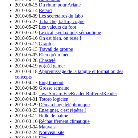
2010-06-15
Du rhum pour Ariane
2010-06-14
Retard
2010-06-09
Les secrétaires du labo
2010-05-27
Tchatche, baffre, cogne
2010-05-27
Les valeurs du foot
2010-05-19
Lexical, syntaxique, sémantique
2010-05-16
On est bien, on reste !
2010-05-15
Graph
2010-05-13
Travail de groupe
2010-05-05
Rien qu'un mec...
2010-04-28
Chasteté
2010-04-19
go(o)d gamer
2010-04-18
Apprentissage de la langue et formation des
concepts
2010-04-17
Ping timeout
2010-04-09
Grosse semaine
2010-04-02
Java Stream FileReader BufferedReader
2010-04-01
Totoro logicien
2010-03-29
Démarchage téléphonique
2010-03-23
Enseigner, c'est répéter !
2010-03-11
Huile de palme
2010-03-10
Réchauffement climatique
2010-03-04
Mauvais
2010-02-24
Nouveau site
2010-02-18
Fée