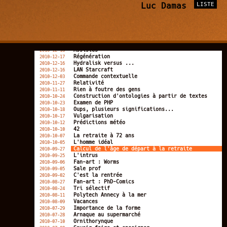
La souris : le pire outil de l'informatique
Luc Damas
LISTE
2011-01-04
Nouvelle pédagogie
2011-01-02
Bonne année
2011-01-01
Year new happy: true
2010-12-31
Le père Noël est un gamer !
2010-12-26
Papa chercheur
2010-12-20
Lisez le sujet
2010-12-19
Assistés
2010-12-18
Régénération
2010-12-17
Hydralisk versus ...
2010-12-16
LAN Starcraft
2010-12-16
Commande contextuelle
2010-12-03
Relativité
2010-11-27
Rien à foutre des gens
2010-11-11
Construction d'ontologies à partir de textes
2010-10-24
Examen de PHP
2010-10-23
Oups, plusieurs significations...
2010-10-18
Vulgarisation
2010-10-17
Prédictions météo
2010-10-12
42
2010-10-10
La retraite à 72 ans
2010-10-07
L'homme idéal
2010-10-05
Calcul de l'âge de départ à la retraite
2010-09-27
L'intrus
2010-09-25
Fan-art : Worms
2010-09-06
Sale prof
2010-09-05
C'est la rentrée
2010-09-02
Fan-art : PhD-Comics
2010-08-27
Tri sélectif
2010-08-24
Polytech Annecy à la mer
2010-08-11
Vacances
2010-08-09
Importance de la forme
2010-07-29
Arnaque au supermarché
2010-07-28
Ornithorynque
2010-07-10