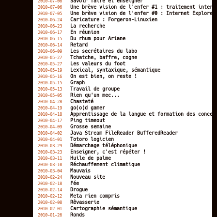
Savoir faire et enseigner
2010-07-08
Une brève vision de l'enfer #1 : traitement interr
2010-07-06
Une brève vision de l'enfer #0 : Internet Explorer
2010-07-05
Caricature : Forgeron-Linuxien
2010-06-24
La recherche
2010-06-23
En réunion
2010-06-17
Du rhum pour Ariane
2010-06-15
Retard
2010-06-14
Les secrétaires du labo
2010-06-09
Tchatche, baffre, cogne
2010-05-27
Les valeurs du foot
2010-05-27
Lexical, syntaxique, sémantique
2010-05-19
On est bien, on reste !
2010-05-16
Graph
2010-05-15
Travail de groupe
2010-05-13
Rien qu'un mec...
2010-05-05
Chasteté
2010-04-28
go(o)d gamer
2010-04-19
Apprentissage de la langue et formation des concep
2010-04-18
Ping timeout
2010-04-17
Grosse semaine
2010-04-09
Java Stream FileReader BufferedReader
2010-04-02
Totoro logicien
2010-04-01
Démarchage téléphonique
2010-03-29
Enseigner, c'est répéter !
2010-03-23
Huile de palme
2010-03-11
Réchauffement climatique
2010-03-10
Mauvais
2010-03-04
Nouveau site
2010-02-24
Fée
2010-02-18
Drogue
2010-02-14
Meta rien compris
2010-02-12
Rêvasserie
2010-02-08
Cartographie sémantique
2010-02-01
Ronds
2010-01-26