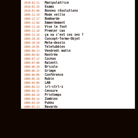
Manipulatrice
2010-01-21
Exams
2010-01-19
Bonnes résolutions
2010-01-09
Mode veille
2009-12-19
Bombarde
2009-12-17
Emmerdement
2009-12-04
Vive le foot
2009-11-18
Premier cas
2009-11-16
ça sa c'est ces ses ?
2009-11-14
Concept-Terme-Objet
2009-10-26
Meta-dessin
2009-10-10
Teletubbies
2009-10-05
Vendredi matin
2009-09-13
Rentrée
2009-09-03
Cochon
2009-07-12
Ralenti
2009-07-08
Bricolo
2009-06-20
Grimpe
2009-06-15
Conférence
2009-06-06
Robin
2009-05-18
LAN
2009-05-09
irl-ctrl-z
2009-04-23
Censure
2009-04-22
Printemps
2009-04-14
Zombies
2009-04-14
Pukko
2009-03-29
Bavards
2009-03-23
Récursivité
2009-03-18
Fringues
2009-03-16
Pfffff...
2009-03-09
Old geek
2009-03-02
Mardi-gras-des-cendres
2009-02-24
OTB
2009-02-22
Binaires
2009-02-17