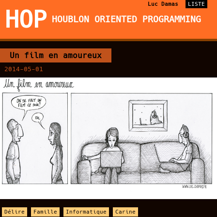
Luc Damas
LISTE
HOP
HOUBLON ORIENTED PROGRAMMING
Un film en amoureux
2014-05-01
Délire
Famille
Informatique
Carine