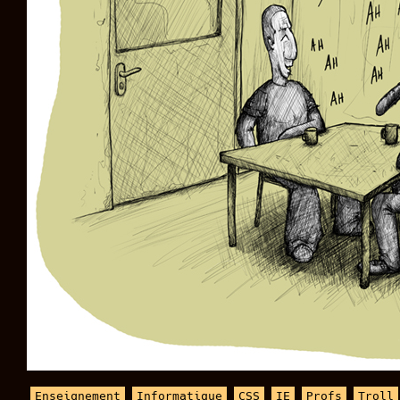
Enseignement
Informatique
CSS
IE
Profs
Troll