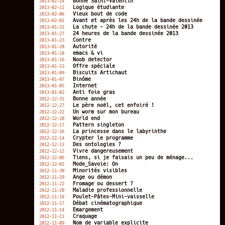
Bonne Saint-Valentin
2013-02-14
Logique étudiante
2013-02-11
Vieux bout de code
2013-02-06
Avant et après les 24h de la bande dessinée
2013-02-01
La chute - 24h de la bande dessinée 2013
2013-01-31
24 heures de la bande dessinée 2013
2013-01-27
Contre
2013-01-23
Autorité
2013-01-20
emacs & vi
2013-01-18
Noob detector
2013-01-16
Offre spéciale
2013-01-13
Biscuits Artichaut
2013-01-09
Binôme
2013-01-07
Internet
2013-01-05
Anti foie gras
2013-01-02
Bonne année
2012-12-31
Le père noël, cet enfoiré !
2012-12-27
Un worm sur mon bureau
2012-12-22
World end
2012-12-20
Pattern singleton
2012-12-17
La princesse dans le labyrinthe
2012-12-16
Crypter le programme
2012-12-14
Des ontologies ?
2012-12-13
Vivre dangereusement
2012-12-12
Tiens, si je faisais un peu de ménage...
2012-12-06
Mode_Savoie: On
2012-12-02
Minorités visibles
2012-11-30
Ange ou démon
2012-11-29
Fromage ou dessert ?
2012-11-22
Maladie professionnelle
2012-11-20
Poulet-Pâtes-Mini-vaisselle
2012-11-18
Débat cinématographique
2012-11-17
Emargement
2012-11-14
Craquage
2012-11-11
Nom de variable explicite
2012-11-09