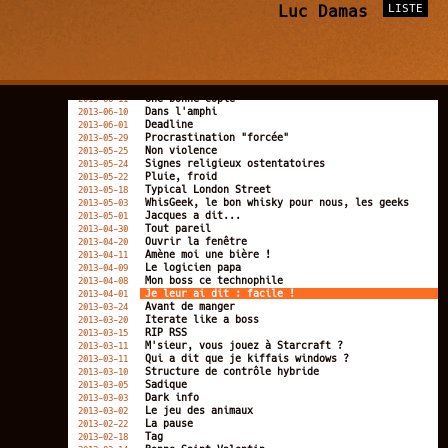
Classement des dépendances aux drogues
Luc Damas
LISTE
2013-07-24
Au coeur de la matière
2013-07-18
Extrême
2013-07-08
Fils de geek ?
2013-06-27
Quand je dois choisir entre deux bibliothèques...
2013-06-24
Web 4.0
2013-06-21
Speed dating spécial geeks
2013-06-13
Une bonne copie
2013-06-11
Dans l'amphi
2013-06-10
Deadline
2013-06-01
Procrastination "forcée"
2013-05-29
Non violence
2013-05-25
Signes religieux ostentatoires
2013-05-24
Pluie, froid
2013-05-22
Typical London Street
2013-05-18
WhisGeek, le bon whisky pour nous, les geeks
2013-05-03
Jacques a dit...
2013-05-01
Tout pareil
2013-04-30
Ouvrir la fenêtre
2013-04-20
Amène moi une bière !
2013-04-11
Le logicien papa
2013-04-09
Mon boss ce technophile
2013-04-08
Je leur ai dit : facile !
2013-04-01
Avant de manger
2013-03-24
Iterate like a boss
2013-03-20
RIP RSS
2013-03-15
M'sieur, vous jouez à Starcraft ?
2013-03-11
Qui a dit que je kiffais windows ?
2013-03-11
Structure de contrôle hybride
2013-03-10
Sadique
2013-03-05
Dark info
2013-03-03
Le jeu des animaux
2013-03-02
La pause
2013-02-22
Tag
2013-02-18