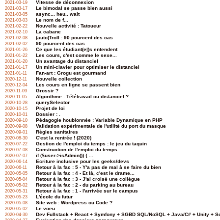
Vitesse de déconnexion
2021-03-19
Le bimodal se passe bien aussi
2021-03-17
async... heu.. wait
2021-03-05
Le nom de f...
2021-03-03
Nouvelle activité : Tatoueur
2021-02-22
La cabane
2021-02-10
(auto)Troll : 90 pourcent des cas
2021-02-08
90 pourcent des cas
2021-02-02
Ce que les étudiant(e|)s entendent
2021-01-26
Les cours, c'est comme le sexe...
2021-01-22
Un avantage du distanciel
2021-01-20
Un mini-clavier pour optimiser le distanciel
2021-01-17
Fan-art : Grogu est gourmand
2021-01-11
Nouvelle collection
2020-12-11
Les cours en ligne se passent bien
2020-12-04
Grossir ?
2020-11-09
Algorithme : Télétravail ou distanciel ?
2020-11-05
querySelector
2020-10-28
Projet de loi
2020-10-15
Dossier : .
2020-10-01
Pédagogie houblonnée : Variable Dynamique en PHP
2020-09-10
Validation expérimentale de l'utilité du port du masque
2020-09-08
Règles sanitaires
2020-09-01
C'est la rentrée ! (2020)
2020-08-30
Gestion de l'emploi du temps : le jeu du taquin
2020-07-22
Construction de l'emploi du temps
2020-07-08
if ($user->isAdmin()) { ...
2020-07-07
Ecriture inclusive pour les geeks/devs
2020-06-14
Retour à la fac : 5 - Y'a pas de mal à se faire du bien
2020-06-11
Retour à la fac : 4 - Et là, c'est le drame...
2020-05-05
Retour à la fac : 3 - J'ai croisé une collègue
2020-05-04
Retour à la fac : 2 - du parking au bureau
2020-05-02
Retour à la fac : 1 - l'arrivée sur le campus
2020-05-31
L'école du futur
2020-05-23
Site web : Wordpress ou Code ?
2020-05-08
Le voeu
2020-05-02
Dev Fullstack + React + Symfony + SGBD SQL/NoSQL + Java/C# + Unity + Sc
2020-04-30