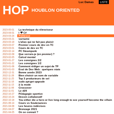
Luc Damas
LISTE
HOP
HOUBLON ORIENTED
Politesse
PROGRAMMING
La technique du rétroviseur
2023-05-01
I 💜 C#
2023-04-01
2023-03-24
Politesse
2023-03-24
varname
2023-03-21
L'alias qui ne fait pas plaisir
2023-03-18
Premier cours de dev en TC
2023-03-07
Cours de dev en TC
2023-03-01
PC Steampunk
2023-02-14
Que verrais-je (en premier) ?
2023-02-09
ia
chatgpt
skynet
Calcul mental
2023-02-05
Les consignes 2/2
2023-01-27
Les consignes 1/2
2023-01-22
Comment rédiger un sujet de TP
2023-01-06
Eval de Dev Web : quelques stats
2023-01-03
Bonne année 2023
2022-12-31
Bien choisir un nom de variable
2022-11-28
Top 3 producteurs de sel
2022-11-25
sudo apt-get upgrade
2022-11-16
à la mode
2022-11-15
CC BY NC SA
Luc Damas
2020
Crossover
2022-11-06
Le défi
2022-11-01
Pédagogie sportive
2022-10-27
Dessin collaboratif
2022-10-24
You either die a hero or live long enough to see yourself become the villain
2022-10-18
Cours vs Soutenances
2021-06-14
Les heures indécises
2021-04-08
Bronzage 2021
2021-04-07
On se connait ?
2021-04-05