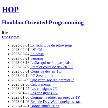
HOP
Houblon Oriented Programming
liste
Luc Damas
2023-05-01
La technique du rétroviseur
2023-04-01
I 💜 C#
2023-03-24
Politesse
2023-03-21
varname
2023-03-18
L'alias qui ne fait pas plaisir
2023-03-07
Premier cours de dev en TC
2023-03-01
Cours de dev en TC
2023-02-14
PC Steampunk
2023-02-09
Que verrais-je (en premier) ?
2023-02-05
Calcul mental
2023-01-27
Les consignes 2/2
2023-01-22
Les consignes 1/2
2023-01-06
Comment rédiger un sujet de TP
2023-01-03
Eval de Dev Web : quelques stats
2022-12-31
Bonne année 2023