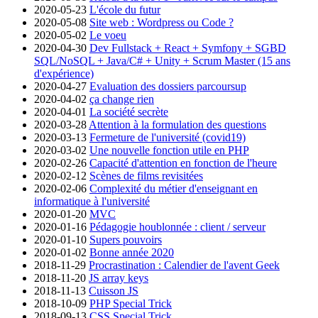
2020-05-23
L'école du futur
2020-05-08
Site web : Wordpress ou Code ?
2020-05-02
Le voeu
2020-04-30
Dev Fullstack + React + Symfony + SGBD
SQL/NoSQL + Java/C# + Unity + Scrum Master (15 ans
d'expérience)
2020-04-27
Evaluation des dossiers parcoursup
2020-04-02
ça change rien
2020-04-01
La société secrète
2020-03-28
Attention à la formulation des questions
2020-03-13
Fermeture de l'université (covid19)
2020-03-02
Une nouvelle fonction utile en PHP
2020-02-26
Capacité d'attention en fonction de l'heure
2020-02-12
Scènes de films revisitées
2020-02-06
Complexité du métier d'enseignant en
informatique à l'université
2020-01-20
MVC
2020-01-16
Pédagogie houblonnée : client / serveur
2020-01-10
Supers pouvoirs
2020-01-02
Bonne année 2020
2018-11-29
Procrastination : Calendier de l'avent Geek
2018-11-20
JS array keys
2018-11-13
Cuisson JS
2018-10-09
PHP Special Trick
2018-09-13
CSS Special Trick