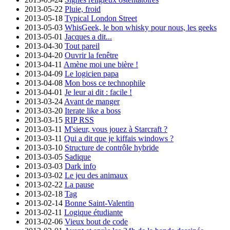
2013-05-22
Pluie, froid
2013-05-18
Typical London Street
2013-05-03
WhisGeek, le bon whisky pour nous, les geeks
2013-05-01
Jacques a dit...
2013-04-30
Tout pareil
2013-04-20
Ouvrir la fenêtre
2013-04-11
Amène moi une bière !
2013-04-09
Le logicien papa
2013-04-08
Mon boss ce technophile
2013-04-01
Je leur ai dit : facile !
2013-03-24
Avant de manger
2013-03-20
Iterate like a boss
2013-03-15
RIP RSS
2013-03-11
M'sieur, vous jouez à Starcraft ?
2013-03-11
Qui a dit que je kiffais windows ?
2013-03-10
Structure de contrôle hybride
2013-03-05
Sadique
2013-03-03
Dark info
2013-03-02
Le jeu des animaux
2013-02-22
La pause
2013-02-18
Tag
2013-02-14
Bonne Saint-Valentin
2013-02-11
Logique étudiante
2013-02-06
Vieux bout de code