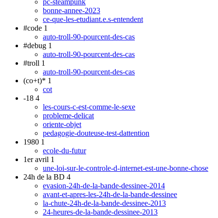
pc-steampunk
bonne-annee-2023
ce-que-les-etudiant.e.s-entendent
#code
1
auto-troll-90-pourcent-des-cas
#debug
1
auto-troll-90-pourcent-des-cas
#troll
1
auto-troll-90-pourcent-des-cas
(co+t)*
1
cot
-18
4
les-cours-c-est-comme-le-sexe
probleme-delicat
oriente-objet
pedagogie-douteuse-test-dattention
1980
1
ecole-du-futur
1er avril
1
une-loi-sur-le-controle-d-internet-est-une-bonne-chose
24h de la BD
4
evasion-24h-de-la-bande-dessinee-2014
avant-et-apres-les-24h-de-la-bande-dessinee
la-chute-24h-de-la-bande-dessinee-2013
24-heures-de-la-bande-dessinee-2013