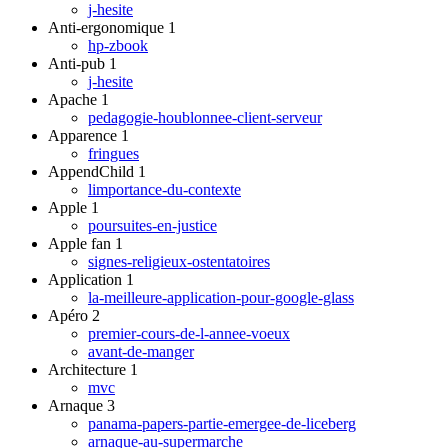
j-hesite
Anti-ergonomique
1
hp-zbook
Anti-pub
1
j-hesite
Apache
1
pedagogie-houblonnee-client-serveur
Apparence
1
fringues
AppendChild
1
limportance-du-contexte
Apple
1
poursuites-en-justice
Apple fan
1
signes-religieux-ostentatoires
Application
1
la-meilleure-application-pour-google-glass
Apéro
2
premier-cours-de-l-annee-voeux
avant-de-manger
Architecture
1
mvc
Arnaque
3
panama-papers-partie-emergee-de-liceberg
arnaque-au-supermarche