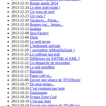
2013-12-31
Bonne année 2014
2013-12-24
Le père noël existe !
2013-12-23
Un voeu de prof
2013-12-23
Un voeu ?
2013-12-20
Vacances... Fiesta...
2013-12-20
Bonnes vac... heuuu...
2013-12-12
hashtag
2013-12-08
Java Factory
2013-12-06
Diots
2013-12-05
Le petit tuyau
2013-12-01
L'indemnité spéciale
2013-11-29
{ novembre: leMoisDuGeek }
2013-11-25
Le collègue qui troll
2013-11-22
Différence en XHTML et XML ?
2013-11-22
Un dimanche de novembre
2013-11-18
Le pull serpillère
2013-11-17
Blacklist
2013-11-12
Pause café et...
2013-11-06
Encore une séance de TP Efficace
2013-10-27
De mon temps...
2013-10-24
C'est vraiment pas juste
2013-10-21
Espionnage
2013-10-20
Syntax Error God
2013-10-19
C'est pas juste
2013-10-10
Encore une séance de TP efficace