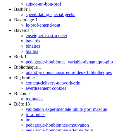
suis-je-un-bon-prof
BashFr
1
speed-dating-special-geeks
Bavardage
1
le-prof-entend-tout
Bavards
4
enseigner-c-est-repeter
bavards
binaires
bla-bla
Berk
1
pedagogie-houblonee_variable-dynamique-php
Bibliothèque
1
quand-je-dois-choisir-entre-deux-bibliotheques
Big brother
2
content-delivery-network-cdn
avertissement-cookies
Bitcoin
1
monnaies
Bière
13
validation-experimentale-utilite-port-masque
tri-a-bulles
br
pedagogie-houblonnee-motivation
pedagogie-houblonnee-effet-de-bord