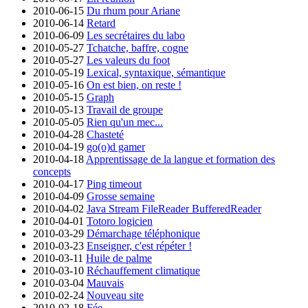
2010-06-15
Du rhum pour Ariane
2010-06-14
Retard
2010-06-09
Les secrétaires du labo
2010-05-27
Tchatche, baffre, cogne
2010-05-27
Les valeurs du foot
2010-05-19
Lexical, syntaxique, sémantique
2010-05-16
On est bien, on reste !
2010-05-15
Graph
2010-05-13
Travail de groupe
2010-05-05
Rien qu'un mec...
2010-04-28
Chasteté
2010-04-19
go(o)d gamer
2010-04-18
Apprentissage de la langue et formation des
concepts
2010-04-17
Ping timeout
2010-04-09
Grosse semaine
2010-04-02
Java Stream FileReader BufferedReader
2010-04-01
Totoro logicien
2010-03-29
Démarchage téléphonique
2010-03-23
Enseigner, c'est répéter !
2010-03-11
Huile de palme
2010-03-10
Réchauffement climatique
2010-03-04
Mauvais
2010-02-24
Nouveau site
2010-02-18
Fée