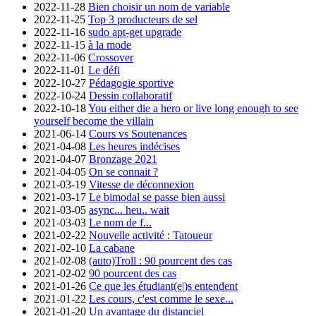
2022-11-28
Bien choisir un nom de variable
2022-11-25
Top 3 producteurs de sel
2022-11-16
sudo apt-get upgrade
2022-11-15
à la mode
2022-11-06
Crossover
2022-11-01
Le défi
2022-10-27
Pédagogie sportive
2022-10-24
Dessin collaboratif
2022-10-18
You either die a hero or live long enough to see
yourself become the villain
2021-06-14
Cours vs Soutenances
2021-04-08
Les heures indécises
2021-04-07
Bronzage 2021
2021-04-05
On se connait ?
2021-03-19
Vitesse de déconnexion
2021-03-17
Le bimodal se passe bien aussi
2021-03-05
async... heu.. wait
2021-03-03
Le nom de f...
2021-02-22
Nouvelle activité : Tatoueur
2021-02-10
La cabane
2021-02-08
(auto)Troll : 90 pourcent des cas
2021-02-02
90 pourcent des cas
2021-01-26
Ce que les étudiant(e|)s entendent
2021-01-22
Les cours, c'est comme le sexe...
2021-01-20
Un avantage du distanciel