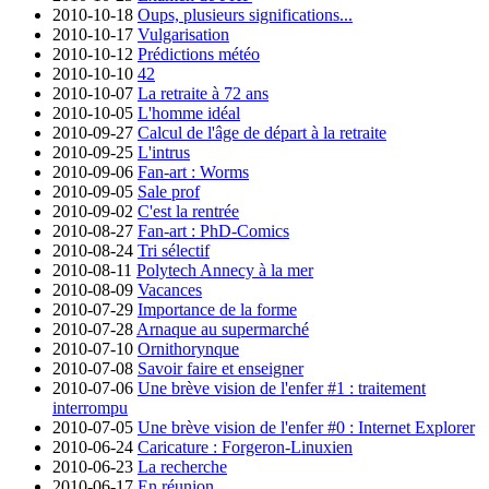
2010-10-18
Oups, plusieurs significations...
2010-10-17
Vulgarisation
2010-10-12
Prédictions météo
2010-10-10
42
2010-10-07
La retraite à 72 ans
2010-10-05
L'homme idéal
2010-09-27
Calcul de l'âge de départ à la retraite
2010-09-25
L'intrus
2010-09-06
Fan-art : Worms
2010-09-05
Sale prof
2010-09-02
C'est la rentrée
2010-08-27
Fan-art : PhD-Comics
2010-08-24
Tri sélectif
2010-08-11
Polytech Annecy à la mer
2010-08-09
Vacances
2010-07-29
Importance de la forme
2010-07-28
Arnaque au supermarché
2010-07-10
Ornithorynque
2010-07-08
Savoir faire et enseigner
2010-07-06
Une brève vision de l'enfer #1 : traitement
interrompu
2010-07-05
Une brève vision de l'enfer #0 : Internet Explorer
2010-06-24
Caricature : Forgeron-Linuxien
2010-06-23
La recherche
2010-06-17
En réunion