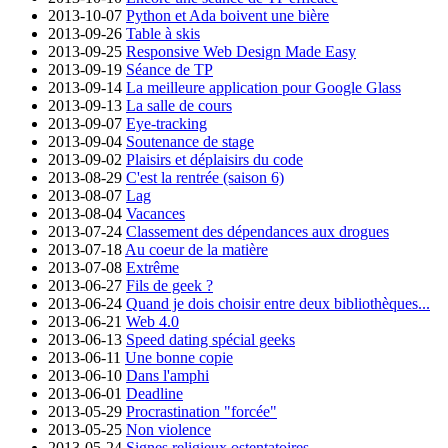
2013-10-07
Python et Ada boivent une bière
2013-09-26
Table à skis
2013-09-25
Responsive Web Design Made Easy
2013-09-19
Séance de TP
2013-09-14
La meilleure application pour Google Glass
2013-09-13
La salle de cours
2013-09-07
Eye-tracking
2013-09-04
Soutenance de stage
2013-09-02
Plaisirs et déplaisirs du code
2013-08-29
C'est la rentrée (saison 6)
2013-08-07
Lag
2013-08-04
Vacances
2013-07-24
Classement des dépendances aux drogues
2013-07-18
Au coeur de la matière
2013-07-08
Extrême
2013-06-27
Fils de geek ?
2013-06-24
Quand je dois choisir entre deux bibliothèques...
2013-06-21
Web 4.0
2013-06-13
Speed dating spécial geeks
2013-06-11
Une bonne copie
2013-06-10
Dans l'amphi
2013-06-01
Deadline
2013-05-29
Procrastination "forcée"
2013-05-25
Non violence
2013-05-24
Signes religieux ostentatoires