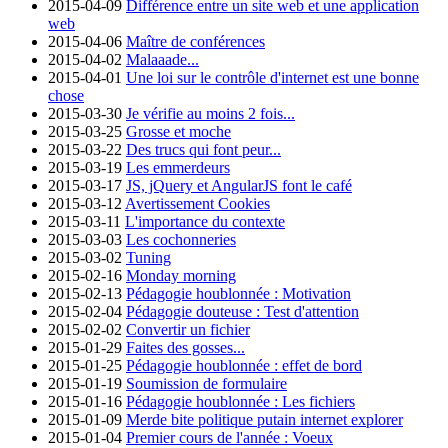
2015-04-09
Différence entre un site web et une application
web
2015-04-06
Maître de conférences
2015-04-02
Malaaade...
2015-04-01
Une loi sur le contrôle d'internet est une bonne
chose
2015-03-30
Je vérifie au moins 2 fois...
2015-03-25
Grosse et moche
2015-03-22
Des trucs qui font peur...
2015-03-19
Les emmerdeurs
2015-03-17
JS, jQuery et AngularJS font le café
2015-03-12
Avertissement Cookies
2015-03-11
L'importance du contexte
2015-03-03
Les cochonneries
2015-03-02
Tuning
2015-02-16
Monday morning
2015-02-13
Pédagogie houblonnée : Motivation
2015-02-04
Pédagogie douteuse : Test d'attention
2015-02-02
Convertir un fichier
2015-01-29
Faites des gosses...
2015-01-25
Pédagogie houblonnée : effet de bord
2015-01-19
Soumission de formulaire
2015-01-16
Pédagogie houblonnée : Les fichiers
2015-01-09
Merde bite politique putain internet explorer
2015-01-04
Premier cours de l'année : Voeux