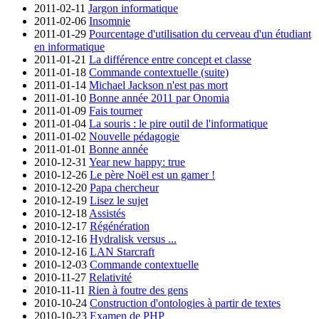
2011-02-11
Jargon informatique
2011-02-06
Insomnie
2011-01-29
Pourcentage d'utilisation du cerveau d'un étudiant
en informatique
2011-01-21
La différence entre concept et classe
2011-01-18
Commande contextuelle (suite)
2011-01-14
Michael Jackson n'est pas mort
2011-01-10
Bonne année 2011 par Onomia
2011-01-09
Fais tourner
2011-01-04
La souris : le pire outil de l'informatique
2011-01-02
Nouvelle pédagogie
2011-01-01
Bonne année
2010-12-31
Year new happy: true
2010-12-26
Le père Noël est un gamer !
2010-12-20
Papa chercheur
2010-12-19
Lisez le sujet
2010-12-18
Assistés
2010-12-17
Régénération
2010-12-16
Hydralisk versus ...
2010-12-16
LAN Starcraft
2010-12-03
Commande contextuelle
2010-11-27
Relativité
2010-11-11
Rien à foutre des gens
2010-10-24
Construction d'ontologies à partir de textes
2010-10-23
Examen de PHP