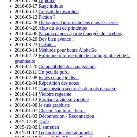
2016-07-04
Diplômé
2016-06-17
Rage induite
2016-06-13
Conseil de discipline
2016-05-13
Fiction ?
2016-04-28
Dialogues d'informaticiens dans les séries
2016-04-26
Algo du ski de printemps
2016-04-06
Panama papers : partie émergée de l'iceberg
2016-03-29
Dev bien avancé !
2016-03-23
J'hésite...
2016-03-14
Méthode pour battre AlphaGo
2016-02-22
Enfin une réforme utile de l'orthographe et de la
grammaire
2016-02-20
Compatibilité des navigateurs
2016-02-11
Un peu de pub...
2016-02-08
Faites ce que je dis...
2016-02-04
Répartition des notes
2016-01-19
Transmission sécurisée de mots de passe
2016-01-14
Victoire rageante
2016-01-12
Étudiant à vitesse variable
2016-01-08
Je suis graphiste
2016-01-07
Chacun son tour... heu...
2016-01-03
Déconnexion - Reconnexion
2015-12-09
<br/>
2015-12-02
L'entretien
2015-11-12
Technologie générationnelle