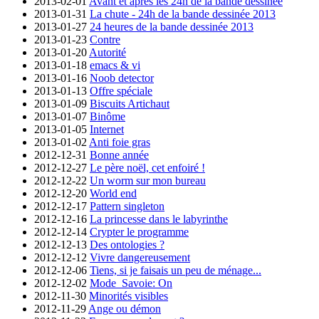
2013-02-01
Avant et après les 24h de la bande dessinée
2013-01-31
La chute - 24h de la bande dessinée 2013
2013-01-27
24 heures de la bande dessinée 2013
2013-01-23
Contre
2013-01-20
Autorité
2013-01-18
emacs & vi
2013-01-16
Noob detector
2013-01-13
Offre spéciale
2013-01-09
Biscuits Artichaut
2013-01-07
Binôme
2013-01-05
Internet
2013-01-02
Anti foie gras
2012-12-31
Bonne année
2012-12-27
Le père noël, cet enfoiré !
2012-12-22
Un worm sur mon bureau
2012-12-20
World end
2012-12-17
Pattern singleton
2012-12-16
La princesse dans le labyrinthe
2012-12-14
Crypter le programme
2012-12-13
Des ontologies ?
2012-12-12
Vivre dangereusement
2012-12-06
Tiens, si je faisais un peu de ménage...
2012-12-02
Mode_Savoie: On
2012-11-30
Minorités visibles
2012-11-29
Ange ou démon