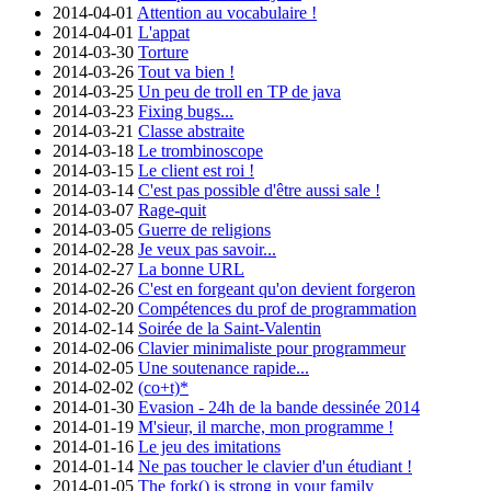
2014-04-01
Attention au vocabulaire !
2014-04-01
L'appat
2014-03-30
Torture
2014-03-26
Tout va bien !
2014-03-25
Un peu de troll en TP de java
2014-03-23
Fixing bugs...
2014-03-21
Classe abstraite
2014-03-18
Le trombinoscope
2014-03-15
Le client est roi !
2014-03-14
C'est pas possible d'être aussi sale !
2014-03-07
Rage-quit
2014-03-05
Guerre de religions
2014-02-28
Je veux pas savoir...
2014-02-27
La bonne URL
2014-02-26
C'est en forgeant qu'on devient forgeron
2014-02-20
Compétences du prof de programmation
2014-02-14
Soirée de la Saint-Valentin
2014-02-06
Clavier minimaliste pour programmeur
2014-02-05
Une soutenance rapide...
2014-02-02
(co+t)*
2014-01-30
Evasion - 24h de la bande dessinée 2014
2014-01-19
M'sieur, il marche, mon programme !
2014-01-16
Le jeu des imitations
2014-01-14
Ne pas toucher le clavier d'un étudiant !
2014-01-05
The fork() is strong in your family