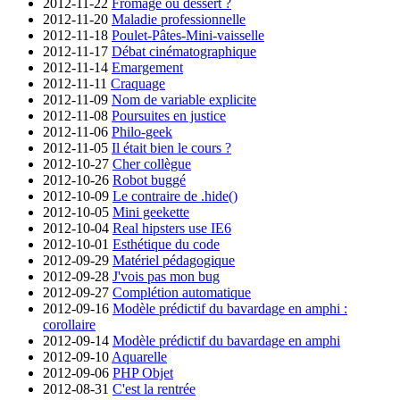
2012-11-22
Fromage ou dessert ?
2012-11-20
Maladie professionnelle
2012-11-18
Poulet-Pâtes-Mini-vaisselle
2012-11-17
Débat cinématographique
2012-11-14
Emargement
2012-11-11
Craquage
2012-11-09
Nom de variable explicite
2012-11-08
Poursuites en justice
2012-11-06
Philo-geek
2012-11-05
Il était bien le cours ?
2012-10-27
Cher collègue
2012-10-26
Robot buggé
2012-10-09
Le contraire de .hide()
2012-10-05
Mini geekette
2012-10-04
Real hipsters use IE6
2012-10-01
Esthétique du code
2012-09-29
Matériel pédagogique
2012-09-28
J'vois pas mon bug
2012-09-27
Complétion automatique
2012-09-16
Modèle prédictif du bavardage en amphi :
corollaire
2012-09-14
Modèle prédictif du bavardage en amphi
2012-09-10
Aquarelle
2012-09-06
PHP Objet
2012-08-31
C'est la rentrée