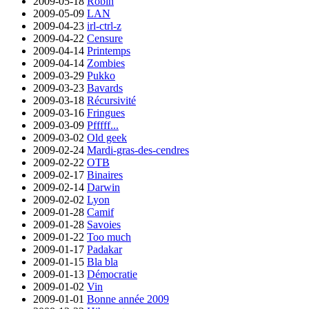
2009-05-18
Robin
2009-05-09
LAN
2009-04-23
irl-ctrl-z
2009-04-22
Censure
2009-04-14
Printemps
2009-04-14
Zombies
2009-03-29
Pukko
2009-03-23
Bavards
2009-03-18
Récursivité
2009-03-16
Fringues
2009-03-09
Pfffff...
2009-03-02
Old geek
2009-02-24
Mardi-gras-des-cendres
2009-02-22
OTB
2009-02-17
Binaires
2009-02-14
Darwin
2009-02-02
Lyon
2009-01-28
Camif
2009-01-28
Savoies
2009-01-22
Too much
2009-01-17
Padakar
2009-01-15
Bla bla
2009-01-13
Démocratie
2009-01-02
Vin
2009-01-01
Bonne année 2009