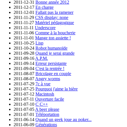
2011-12-31
Bonne année 2012
2011-12-17
En charge
2011-12-01
Fallait pas la ramener
2011-11-29
CSS display: none
2011-11-27
Matériel pédagogique
2011-11-11
Underscore
2011-11-06
Comme à la boucherie
2011-11-01
Mange ton assiette !
2011-10-25
Lisp
2011-10-24
Robot humanoïde
2011-09-28
Quand je serai grande
2011-09-16
A.P.M.
2011-09-14
Erreur persistante
2011-09-04
C'est la rentrée !
2011-08-07
Bricolage en couple
2011-08-07
Angry worms
2011-07-29
7c à vue
2011-07-25
Pourquoi j'aime la bière
2011-07-12
Macintosh
2011-07-11
Ouverture facile
2011-07-10
C C++
2011-07-05
A beer please
2011-07-01
Téléportation
2011-06-14
Quand un geek joue au poker...
2011-06-09
Générations