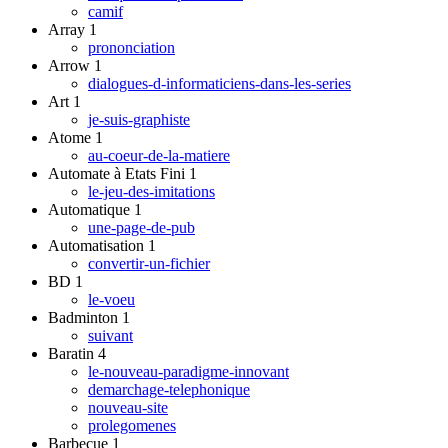
camif
Array
1
prononciation
Arrow
1
dialogues-d-informaticiens-dans-les-series
Art
1
je-suis-graphiste
Atome
1
au-coeur-de-la-matiere
Automate à Etats Fini
1
le-jeu-des-imitations
Automatique
1
une-page-de-pub
Automatisation
1
convertir-un-fichier
BD
1
le-voeu
Badminton
1
suivant
Baratin
4
le-nouveau-paradigme-innovant
demarchage-telephonique
nouveau-site
prolegomenes
Barbecue
1