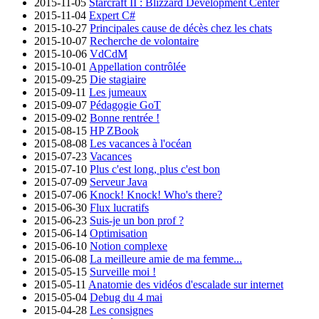
2015-11-05
Starcraft II : Blizzard Development Center
2015-11-04
Expert C#
2015-10-27
Principales cause de décès chez les chats
2015-10-07
Recherche de volontaire
2015-10-06
VdCdM
2015-10-01
Appellation contrôlée
2015-09-25
Die stagiaire
2015-09-11
Les jumeaux
2015-09-07
Pédagogie GoT
2015-09-02
Bonne rentrée !
2015-08-15
HP ZBook
2015-08-08
Les vacances à l'océan
2015-07-23
Vacances
2015-07-10
Plus c'est long, plus c'est bon
2015-07-09
Serveur Java
2015-07-06
Knock! Knock! Who's there?
2015-06-30
Flux lucratifs
2015-06-23
Suis-je un bon prof ?
2015-06-14
Optimisation
2015-06-10
Notion complexe
2015-06-08
La meilleure amie de ma femme...
2015-05-15
Surveille moi !
2015-05-11
Anatomie des vidéos d'escalade sur internet
2015-05-04
Debug du 4 mai
2015-04-28
Les consignes