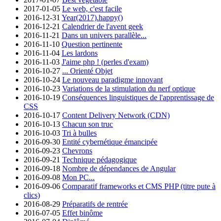
2017-01-05
Le web, c'est facile
2016-12-31
Year(2017).happy()
2016-12-21
Calendrier de l'avent geek
2016-11-21
Dans un univers parallèle...
2016-11-10
Question pertinente
2016-11-04
Les lardons
2016-11-03
J'aime php ! (perles d'exam)
2016-10-27
... Orienté Objet
2016-10-24
Le nouveau paradigme innovant
2016-10-23
Variations de la stimulation du nerf optique
2016-10-19
Conséquences linguistiques de l'apprentissage de
CSS
2016-10-17
Content Delivery Network (CDN)
2016-10-13
Chacun son truc
2016-10-03
Tri à bulles
2016-09-30
Entité cybernétique émancipée
2016-09-23
Chevrons
2016-09-21
Technique pédagogique
2016-09-18
Nombre de dépendances de Angular
2016-09-08
Mon PC...
2016-09-06
Comparatif frameworks et CMS PHP (titre pute à
clics)
2016-08-29
Préparatifs de rentrée
2016-07-05
Effet binôme