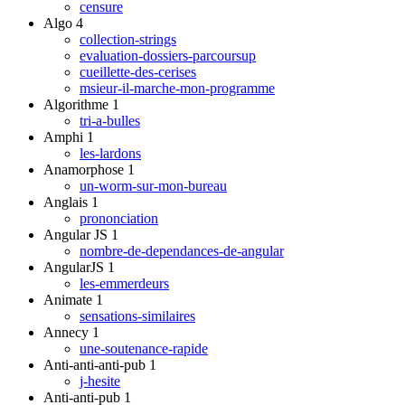
censure
Algo
4
collection-strings
evaluation-dossiers-parcoursup
cueillette-des-cerises
msieur-il-marche-mon-programme
Algorithme
1
tri-a-bulles
Amphi
1
les-lardons
Anamorphose
1
un-worm-sur-mon-bureau
Anglais
1
prononciation
Angular JS
1
nombre-de-dependances-de-angular
AngularJS
1
les-emmerdeurs
Animate
1
sensations-similaires
Annecy
1
une-soutenance-rapide
Anti-anti-anti-pub
1
j-hesite
Anti-anti-pub
1