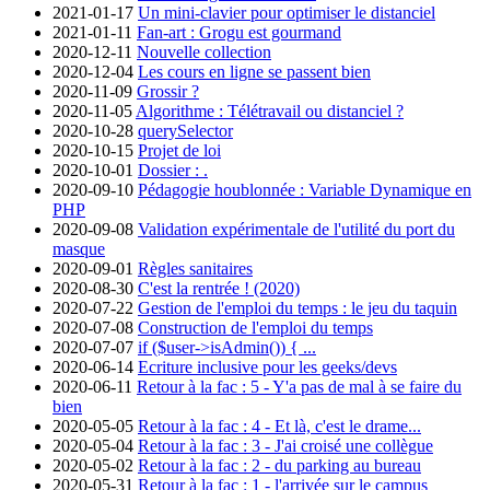
2021-01-17
Un mini-clavier pour optimiser le distanciel
2021-01-11
Fan-art : Grogu est gourmand
2020-12-11
Nouvelle collection
2020-12-04
Les cours en ligne se passent bien
2020-11-09
Grossir ?
2020-11-05
Algorithme : Télétravail ou distanciel ?
2020-10-28
querySelector
2020-10-15
Projet de loi
2020-10-01
Dossier : .
2020-09-10
Pédagogie houblonnée : Variable Dynamique en
PHP
2020-09-08
Validation expérimentale de l'utilité du port du
masque
2020-09-01
Règles sanitaires
2020-08-30
C'est la rentrée ! (2020)
2020-07-22
Gestion de l'emploi du temps : le jeu du taquin
2020-07-08
Construction de l'emploi du temps
2020-07-07
if ($user->isAdmin()) { ...
2020-06-14
Ecriture inclusive pour les geeks/devs
2020-06-11
Retour à la fac : 5 - Y'a pas de mal à se faire du
bien
2020-05-05
Retour à la fac : 4 - Et là, c'est le drame...
2020-05-04
Retour à la fac : 3 - J'ai croisé une collègue
2020-05-02
Retour à la fac : 2 - du parking au bureau
2020-05-31
Retour à la fac : 1 - l'arrivée sur le campus