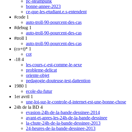
pc-steampunk
bonne-annee-2023
ce-que-les-etudiant.e.s-entendent
#code
1
auto-troll-90-pourcent-des-cas
#debug
1
auto-troll-90-pourcent-des-cas
#troll
1
auto-troll-90-pourcent-des-cas
(co+t)*
1
cot
-18
4
les-cours-c-est-comme-le-sexe
probleme-delicat
oriente-objet
pedagogie-douteuse-test-dattention
1980
1
ecole-du-futur
1er avril
1
une-loi-sur-le-controle-d-internet-est-une-bonne-chose
24h de la BD
4
evasion-24h-de-la-bande-dessinee-2014
avant-et-apres-les-24h-de-la-bande-dessinee
la-chute-24h-de-la-bande-dessinee-2013
24-heures-de-la-bande-dessinee-2013