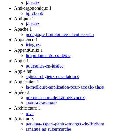
j-hesite
Anti-ergonomique
1
hp-zbook
Anti-pub
1
j-hesite
Apache
1
pedagogie-houblonnee-client-serveur
Apparence
1
fringues
AppendChild
1
limportance-du-contexte
Apple
1
poursuites-en-justice
Apple fan
1
signes-religieux-ostentatoires
Application
1
la-meilleure-application-pour-google-glass
Apéro
2
premier-cours-de-l-annee-voeux
avant-de-manger
Architecture
1
mvc
Arnaque
3
panama-papers-partie-emergee-de-liceberg
arnaque-au-supermarche