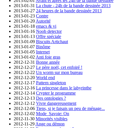
2013-02-01
Avant et après les 24h de la bande dessinée
2013-01-31
La chute - 24h de la bande dessinée 2013
2013-01-27
24 heures de la bande dessinée 2013
2013-01-23
Contre
2013-01-20
Autorité
2013-01-18
emacs & vi
2013-01-16
Noob detector
2013-01-13
Offre spéciale
2013-01-09
Biscuits Artichaut
2013-01-07
Binôme
2013-01-05
Internet
2013-01-02
Anti foie gras
2012-12-31
Bonne année
2012-12-27
Le père noël, cet enfoiré !
2012-12-22
Un worm sur mon bureau
2012-12-20
World end
2012-12-17
Pattern singleton
2012-12-16
La princesse dans le labyrinthe
2012-12-14
Crypter le programme
2012-12-13
Des ontologies ?
2012-12-12
Vivre dangereusement
2012-12-06
Tiens, si je faisais un peu de ménage...
2012-12-02
Mode_Savoie: On
2012-11-30
Minorités visibles
2012-11-29
Ange ou démon