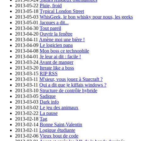
2013-05-22
Pluie, froid
2013-05-18
Typical London Street
2013-05-03
WhisGeek, le bon whisky pour nous, les geeks
2013-05-01
Jacques a dit...
2013-04-30
Tout pareil
2013-04-20
Ouvrir la fenêtre
2013-04-11
Amène moi une bière !
2013-04-09
Le logicien papa
2013-04-08
Mon boss ce technophile
2013-04-01
Je leur ai dit : facile !
2013-03-24
Avant de manger
2013-03-20
Iterate like a boss
2013-03-15
RIP RSS
2013-03-11
M'sieur, vous jouez à Starcraft ?
2013-03-11
Qui a dit que je kiffais windows ?
2013-03-10
Structure de contrôle hybride
2013-03-05
Sadique
2013-03-03
Dark info
2013-03-02
Le jeu des animaux
2013-02-22
La pause
2013-02-18
Tag
2013-02-14
Bonne Saint-Valentin
2013-02-11
Logique étudiante
2013-02-06
Vieux bout de code