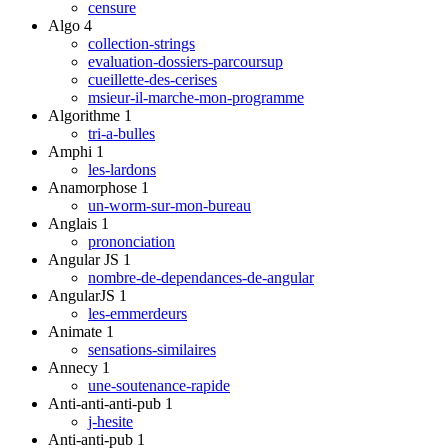
censure
Algo
4
collection-strings
evaluation-dossiers-parcoursup
cueillette-des-cerises
msieur-il-marche-mon-programme
Algorithme
1
tri-a-bulles
Amphi
1
les-lardons
Anamorphose
1
un-worm-sur-mon-bureau
Anglais
1
prononciation
Angular JS
1
nombre-de-dependances-de-angular
AngularJS
1
les-emmerdeurs
Animate
1
sensations-similaires
Annecy
1
une-soutenance-rapide
Anti-anti-anti-pub
1
j-hesite
Anti-anti-pub
1