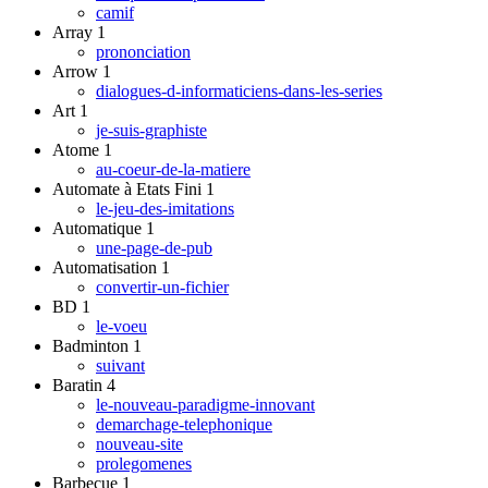
camif
Array
1
prononciation
Arrow
1
dialogues-d-informaticiens-dans-les-series
Art
1
je-suis-graphiste
Atome
1
au-coeur-de-la-matiere
Automate à Etats Fini
1
le-jeu-des-imitations
Automatique
1
une-page-de-pub
Automatisation
1
convertir-un-fichier
BD
1
le-voeu
Badminton
1
suivant
Baratin
4
le-nouveau-paradigme-innovant
demarchage-telephonique
nouveau-site
prolegomenes
Barbecue
1