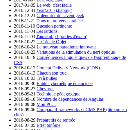
2017-01-05
Le web, c'est facile
2016-12-31
Year(2017).happy()
2016-12-21
Calendrier de l'avent geek
2016-11-21
Dans un univers parallèle...
2016-11-10
Question pertinente
2016-11-04
Les lardons
2016-11-03
J'aime php ! (perles d'exam)
2016-10-27
... Orienté Objet
2016-10-24
Le nouveau paradigme innovant
2016-10-23
Variations de la stimulation du nerf optique
2016-10-19
Conséquences linguistiques de l'apprentissage de
CSS
2016-10-17
Content Delivery Network (CDN)
2016-10-13
Chacun son truc
2016-10-03
Tri à bulles
2016-09-30
Entité cybernétique émancipée
2016-09-23
Chevrons
2016-09-21
Technique pédagogique
2016-09-18
Nombre de dépendances de Angular
2016-09-08
Mon PC...
2016-09-06
Comparatif frameworks et CMS PHP (titre pute à
clics)
2016-08-29
Préparatifs de rentrée
2016-07-05
Effet binôme