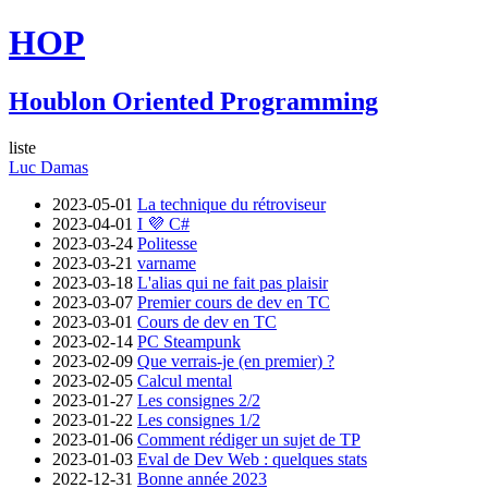
HOP
Houblon Oriented Programming
liste
Luc Damas
2023-05-01
La technique du rétroviseur
2023-04-01
I 💜 C#
2023-03-24
Politesse
2023-03-21
varname
2023-03-18
L'alias qui ne fait pas plaisir
2023-03-07
Premier cours de dev en TC
2023-03-01
Cours de dev en TC
2023-02-14
PC Steampunk
2023-02-09
Que verrais-je (en premier) ?
2023-02-05
Calcul mental
2023-01-27
Les consignes 2/2
2023-01-22
Les consignes 1/2
2023-01-06
Comment rédiger un sujet de TP
2023-01-03
Eval de Dev Web : quelques stats
2022-12-31
Bonne année 2023