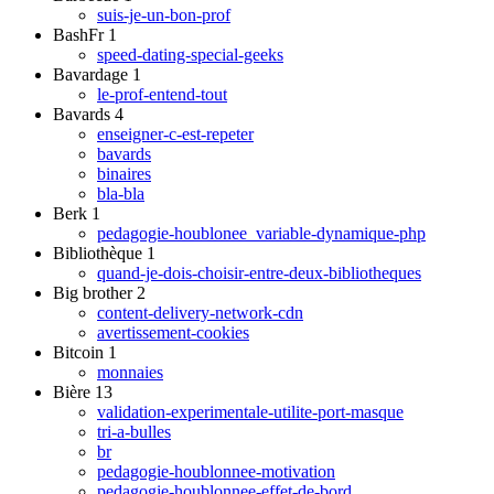
suis-je-un-bon-prof
BashFr
1
speed-dating-special-geeks
Bavardage
1
le-prof-entend-tout
Bavards
4
enseigner-c-est-repeter
bavards
binaires
bla-bla
Berk
1
pedagogie-houblonee_variable-dynamique-php
Bibliothèque
1
quand-je-dois-choisir-entre-deux-bibliotheques
Big brother
2
content-delivery-network-cdn
avertissement-cookies
Bitcoin
1
monnaies
Bière
13
validation-experimentale-utilite-port-masque
tri-a-bulles
br
pedagogie-houblonnee-motivation
pedagogie-houblonnee-effet-de-bord