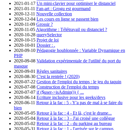
2021-01-17
Un mini-clavier pour optimiser le distanciel
2021-01-11
Fan-art : Grogu est gourmand
2020-12-11
Nouvelle collection
2020-12-04
Les cours en ligne se passent bien
2020-11-09
Grossir ?
2020-11-05
Algorithme : Télétravail ou distanciel ?
2020-10-28
querySelector
2020-10-15
Projet de loi
2020-10-01
Dossier : .
2020-09-10
Pédagogie houblonnée : Variable Dynamique en
PHP
2020-09-08
Validation expérimentale de l'utilité du port du
masque
2020-09-01
Règles sanitaires
2020-08-30
C'est la rentrée ! (2020)
2020-07-22
Gestion de l'emploi du temps : le jeu du taquin
2020-07-08
Construction de l'emploi du temps
2020-07-07
if ($user->isAdmin()) { ...
2020-06-14
Ecriture inclusive pour les geeks/devs
2020-06-11
Retour à la fac : 5 - Y'a pas de mal à se faire du
bien
2020-05-05
Retour à la fac : 4 - Et là, c'est le drame...
2020-05-04
Retour à la fac : 3 - J'ai croisé une collègue
2020-05-02
Retour à la fac : 2 - du parking au bureau
2020-05-31
Retour à la fac : 1 - l'arrivée sur le campus