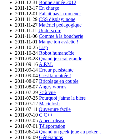
2011-12-31
Bonne année 2012
2011-12-17
En charge
2011-12-01
Fallait pas la ramener
2011-11-29
CSS display: none
2011-11-27
Matériel pédagogique
2011-11-11
Underscore
2011-11-06
Comme à la boucherie
2011-11-01
Mange ton assiette !
2011-10-25
Lisp
2011-10-24
Robot humanoïde
2011-09-28
Quand je serai grande
2011-09-16
A.P.M.
2011-09-14
Erreur persistante
2011-09-04
C'est la rentrée !
2011-08-07
Bricolage en couple
2011-08-07
Angry worms
2011-07-29
7c à vue
2011-07-25
Pourquoi j'aime la bière
2011-07-12
Macintosh
2011-07-11
Ouverture facile
2011-07-10
C C++
2011-07-05
A beer please
2011-07-01
Téléportation
2011-06-14
Quand un geek joue au poker...
2011-06-09
Générations