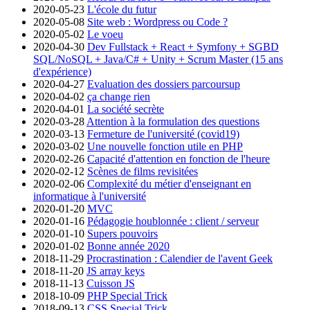
2020-05-23
L'école du futur
2020-05-08
Site web : Wordpress ou Code ?
2020-05-02
Le voeu
2020-04-30
Dev Fullstack + React + Symfony + SGBD
SQL/NoSQL + Java/C# + Unity + Scrum Master (15 ans
d'expérience)
2020-04-27
Evaluation des dossiers parcoursup
2020-04-02
ça change rien
2020-04-01
La société secrète
2020-03-28
Attention à la formulation des questions
2020-03-13
Fermeture de l'université (covid19)
2020-03-02
Une nouvelle fonction utile en PHP
2020-02-26
Capacité d'attention en fonction de l'heure
2020-02-12
Scènes de films revisitées
2020-02-06
Complexité du métier d'enseignant en
informatique à l'université
2020-01-20
MVC
2020-01-16
Pédagogie houblonnée : client / serveur
2020-01-10
Supers pouvoirs
2020-01-02
Bonne année 2020
2018-11-29
Procrastination : Calendier de l'avent Geek
2018-11-20
JS array keys
2018-11-13
Cuisson JS
2018-10-09
PHP Special Trick
2018-09-13
CSS Special Trick