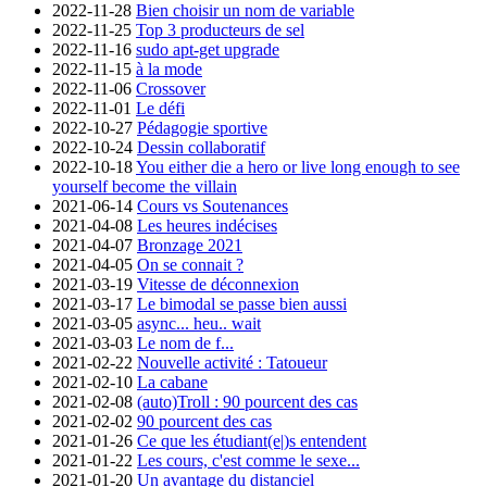
2022-11-28
Bien choisir un nom de variable
2022-11-25
Top 3 producteurs de sel
2022-11-16
sudo apt-get upgrade
2022-11-15
à la mode
2022-11-06
Crossover
2022-11-01
Le défi
2022-10-27
Pédagogie sportive
2022-10-24
Dessin collaboratif
2022-10-18
You either die a hero or live long enough to see
yourself become the villain
2021-06-14
Cours vs Soutenances
2021-04-08
Les heures indécises
2021-04-07
Bronzage 2021
2021-04-05
On se connait ?
2021-03-19
Vitesse de déconnexion
2021-03-17
Le bimodal se passe bien aussi
2021-03-05
async... heu.. wait
2021-03-03
Le nom de f...
2021-02-22
Nouvelle activité : Tatoueur
2021-02-10
La cabane
2021-02-08
(auto)Troll : 90 pourcent des cas
2021-02-02
90 pourcent des cas
2021-01-26
Ce que les étudiant(e|)s entendent
2021-01-22
Les cours, c'est comme le sexe...
2021-01-20
Un avantage du distanciel