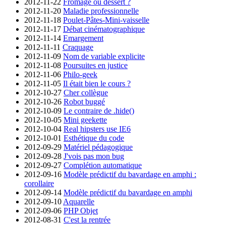
2012-11-22
Fromage ou dessert ?
2012-11-20
Maladie professionnelle
2012-11-18
Poulet-Pâtes-Mini-vaisselle
2012-11-17
Débat cinématographique
2012-11-14
Emargement
2012-11-11
Craquage
2012-11-09
Nom de variable explicite
2012-11-08
Poursuites en justice
2012-11-06
Philo-geek
2012-11-05
Il était bien le cours ?
2012-10-27
Cher collègue
2012-10-26
Robot buggé
2012-10-09
Le contraire de .hide()
2012-10-05
Mini geekette
2012-10-04
Real hipsters use IE6
2012-10-01
Esthétique du code
2012-09-29
Matériel pédagogique
2012-09-28
J'vois pas mon bug
2012-09-27
Complétion automatique
2012-09-16
Modèle prédictif du bavardage en amphi :
corollaire
2012-09-14
Modèle prédictif du bavardage en amphi
2012-09-10
Aquarelle
2012-09-06
PHP Objet
2012-08-31
C'est la rentrée