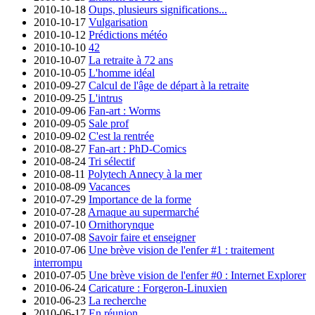
2010-10-18
Oups, plusieurs significations...
2010-10-17
Vulgarisation
2010-10-12
Prédictions météo
2010-10-10
42
2010-10-07
La retraite à 72 ans
2010-10-05
L'homme idéal
2010-09-27
Calcul de l'âge de départ à la retraite
2010-09-25
L'intrus
2010-09-06
Fan-art : Worms
2010-09-05
Sale prof
2010-09-02
C'est la rentrée
2010-08-27
Fan-art : PhD-Comics
2010-08-24
Tri sélectif
2010-08-11
Polytech Annecy à la mer
2010-08-09
Vacances
2010-07-29
Importance de la forme
2010-07-28
Arnaque au supermarché
2010-07-10
Ornithorynque
2010-07-08
Savoir faire et enseigner
2010-07-06
Une brève vision de l'enfer #1 : traitement
interrompu
2010-07-05
Une brève vision de l'enfer #0 : Internet Explorer
2010-06-24
Caricature : Forgeron-Linuxien
2010-06-23
La recherche
2010-06-17
En réunion