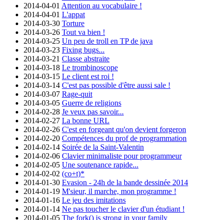
2014-04-01
Attention au vocabulaire !
2014-04-01
L'appat
2014-03-30
Torture
2014-03-26
Tout va bien !
2014-03-25
Un peu de troll en TP de java
2014-03-23
Fixing bugs...
2014-03-21
Classe abstraite
2014-03-18
Le trombinoscope
2014-03-15
Le client est roi !
2014-03-14
C'est pas possible d'être aussi sale !
2014-03-07
Rage-quit
2014-03-05
Guerre de religions
2014-02-28
Je veux pas savoir...
2014-02-27
La bonne URL
2014-02-26
C'est en forgeant qu'on devient forgeron
2014-02-20
Compétences du prof de programmation
2014-02-14
Soirée de la Saint-Valentin
2014-02-06
Clavier minimaliste pour programmeur
2014-02-05
Une soutenance rapide...
2014-02-02
(co+t)*
2014-01-30
Evasion - 24h de la bande dessinée 2014
2014-01-19
M'sieur, il marche, mon programme !
2014-01-16
Le jeu des imitations
2014-01-14
Ne pas toucher le clavier d'un étudiant !
2014-01-05
The fork() is strong in your family