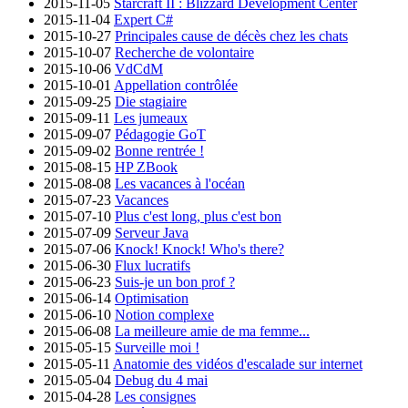
2015-11-05
Starcraft II : Blizzard Development Center
2015-11-04
Expert C#
2015-10-27
Principales cause de décès chez les chats
2015-10-07
Recherche de volontaire
2015-10-06
VdCdM
2015-10-01
Appellation contrôlée
2015-09-25
Die stagiaire
2015-09-11
Les jumeaux
2015-09-07
Pédagogie GoT
2015-09-02
Bonne rentrée !
2015-08-15
HP ZBook
2015-08-08
Les vacances à l'océan
2015-07-23
Vacances
2015-07-10
Plus c'est long, plus c'est bon
2015-07-09
Serveur Java
2015-07-06
Knock! Knock! Who's there?
2015-06-30
Flux lucratifs
2015-06-23
Suis-je un bon prof ?
2015-06-14
Optimisation
2015-06-10
Notion complexe
2015-06-08
La meilleure amie de ma femme...
2015-05-15
Surveille moi !
2015-05-11
Anatomie des vidéos d'escalade sur internet
2015-05-04
Debug du 4 mai
2015-04-28
Les consignes