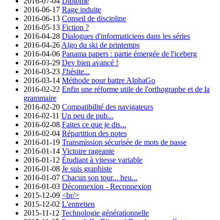
2016-07-04
Diplômé
2016-06-17
Rage induite
2016-06-13
Conseil de discipline
2016-05-13
Fiction ?
2016-04-28
Dialogues d'informaticiens dans les séries
2016-04-26
Algo du ski de printemps
2016-04-06
Panama papers : partie émergée de l'iceberg
2016-03-29
Dev bien avancé !
2016-03-23
J'hésite...
2016-03-14
Méthode pour battre AlphaGo
2016-02-22
Enfin une réforme utile de l'orthographe et de la
grammaire
2016-02-20
Compatibilité des navigateurs
2016-02-11
Un peu de pub...
2016-02-08
Faites ce que je dis...
2016-02-04
Répartition des notes
2016-01-19
Transmission sécurisée de mots de passe
2016-01-14
Victoire rageante
2016-01-12
Étudiant à vitesse variable
2016-01-08
Je suis graphiste
2016-01-07
Chacun son tour... heu...
2016-01-03
Déconnexion - Reconnexion
2015-12-09
<br/>
2015-12-02
L'entretien
2015-11-12
Technologie générationnelle