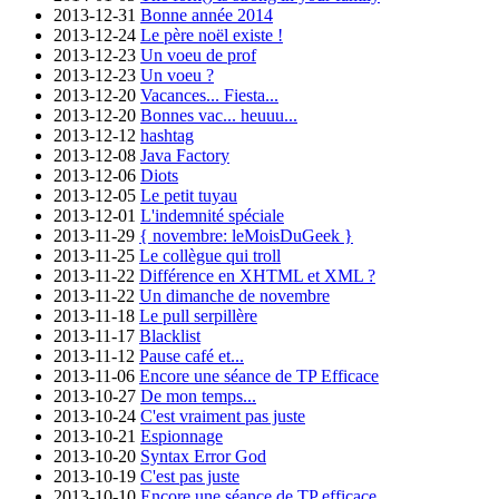
2013-12-31
Bonne année 2014
2013-12-24
Le père noël existe !
2013-12-23
Un voeu de prof
2013-12-23
Un voeu ?
2013-12-20
Vacances... Fiesta...
2013-12-20
Bonnes vac... heuuu...
2013-12-12
hashtag
2013-12-08
Java Factory
2013-12-06
Diots
2013-12-05
Le petit tuyau
2013-12-01
L'indemnité spéciale
2013-11-29
{ novembre: leMoisDuGeek }
2013-11-25
Le collègue qui troll
2013-11-22
Différence en XHTML et XML ?
2013-11-22
Un dimanche de novembre
2013-11-18
Le pull serpillère
2013-11-17
Blacklist
2013-11-12
Pause café et...
2013-11-06
Encore une séance de TP Efficace
2013-10-27
De mon temps...
2013-10-24
C'est vraiment pas juste
2013-10-21
Espionnage
2013-10-20
Syntax Error God
2013-10-19
C'est pas juste
2013-10-10
Encore une séance de TP efficace