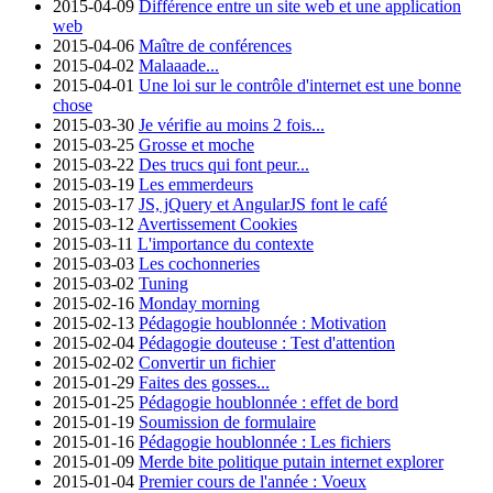
2015-04-09
Différence entre un site web et une application
web
2015-04-06
Maître de conférences
2015-04-02
Malaaade...
2015-04-01
Une loi sur le contrôle d'internet est une bonne
chose
2015-03-30
Je vérifie au moins 2 fois...
2015-03-25
Grosse et moche
2015-03-22
Des trucs qui font peur...
2015-03-19
Les emmerdeurs
2015-03-17
JS, jQuery et AngularJS font le café
2015-03-12
Avertissement Cookies
2015-03-11
L'importance du contexte
2015-03-03
Les cochonneries
2015-03-02
Tuning
2015-02-16
Monday morning
2015-02-13
Pédagogie houblonnée : Motivation
2015-02-04
Pédagogie douteuse : Test d'attention
2015-02-02
Convertir un fichier
2015-01-29
Faites des gosses...
2015-01-25
Pédagogie houblonnée : effet de bord
2015-01-19
Soumission de formulaire
2015-01-16
Pédagogie houblonnée : Les fichiers
2015-01-09
Merde bite politique putain internet explorer
2015-01-04
Premier cours de l'année : Voeux