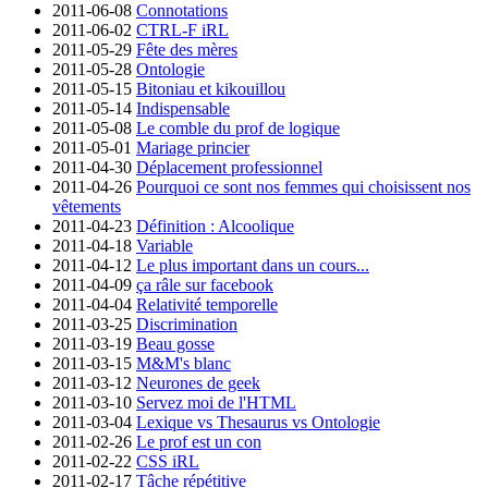
2011-06-08
Connotations
2011-06-02
CTRL-F iRL
2011-05-29
Fête des mères
2011-05-28
Ontologie
2011-05-15
Bitoniau et kikouillou
2011-05-14
Indispensable
2011-05-08
Le comble du prof de logique
2011-05-01
Mariage princier
2011-04-30
Déplacement professionnel
2011-04-26
Pourquoi ce sont nos femmes qui choisissent nos
vêtements
2011-04-23
Définition : Alcoolique
2011-04-18
Variable
2011-04-12
Le plus important dans un cours...
2011-04-09
ça râle sur facebook
2011-04-04
Relativité temporelle
2011-03-25
Discrimination
2011-03-19
Beau gosse
2011-03-15
M&M's blanc
2011-03-12
Neurones de geek
2011-03-10
Servez moi de l'HTML
2011-03-04
Lexique vs Thesaurus vs Ontologie
2011-02-26
Le prof est un con
2011-02-22
CSS iRL
2011-02-17
Tâche répétitive