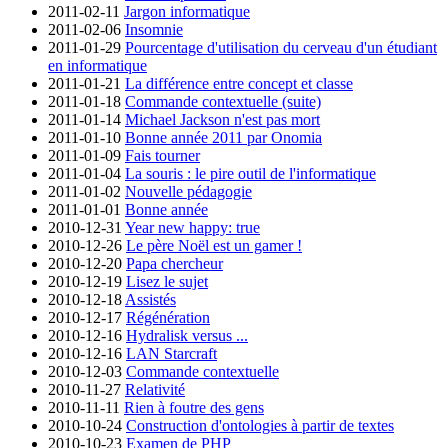
2011-02-11
Jargon informatique
2011-02-06
Insomnie
2011-01-29
Pourcentage d'utilisation du cerveau d'un étudiant
en informatique
2011-01-21
La différence entre concept et classe
2011-01-18
Commande contextuelle (suite)
2011-01-14
Michael Jackson n'est pas mort
2011-01-10
Bonne année 2011 par Onomia
2011-01-09
Fais tourner
2011-01-04
La souris : le pire outil de l'informatique
2011-01-02
Nouvelle pédagogie
2011-01-01
Bonne année
2010-12-31
Year new happy: true
2010-12-26
Le père Noël est un gamer !
2010-12-20
Papa chercheur
2010-12-19
Lisez le sujet
2010-12-18
Assistés
2010-12-17
Régénération
2010-12-16
Hydralisk versus ...
2010-12-16
LAN Starcraft
2010-12-03
Commande contextuelle
2010-11-27
Relativité
2010-11-11
Rien à foutre des gens
2010-10-24
Construction d'ontologies à partir de textes
2010-10-23
Examen de PHP