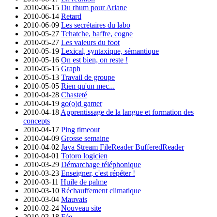
2010-06-15
Du rhum pour Ariane
2010-06-14
Retard
2010-06-09
Les secrétaires du labo
2010-05-27
Tchatche, baffre, cogne
2010-05-27
Les valeurs du foot
2010-05-19
Lexical, syntaxique, sémantique
2010-05-16
On est bien, on reste !
2010-05-15
Graph
2010-05-13
Travail de groupe
2010-05-05
Rien qu'un mec...
2010-04-28
Chasteté
2010-04-19
go(o)d gamer
2010-04-18
Apprentissage de la langue et formation des
concepts
2010-04-17
Ping timeout
2010-04-09
Grosse semaine
2010-04-02
Java Stream FileReader BufferedReader
2010-04-01
Totoro logicien
2010-03-29
Démarchage téléphonique
2010-03-23
Enseigner, c'est répéter !
2010-03-11
Huile de palme
2010-03-10
Réchauffement climatique
2010-03-04
Mauvais
2010-02-24
Nouveau site
2010-02-18
Fée