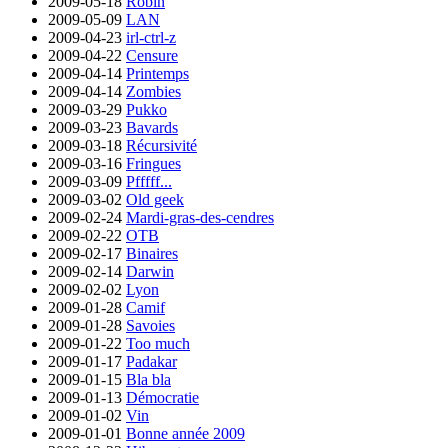
2009-05-18
Robin
2009-05-09
LAN
2009-04-23
irl-ctrl-z
2009-04-22
Censure
2009-04-14
Printemps
2009-04-14
Zombies
2009-03-29
Pukko
2009-03-23
Bavards
2009-03-18
Récursivité
2009-03-16
Fringues
2009-03-09
Pfffff...
2009-03-02
Old geek
2009-02-24
Mardi-gras-des-cendres
2009-02-22
OTB
2009-02-17
Binaires
2009-02-14
Darwin
2009-02-02
Lyon
2009-01-28
Camif
2009-01-28
Savoies
2009-01-22
Too much
2009-01-17
Padakar
2009-01-15
Bla bla
2009-01-13
Démocratie
2009-01-02
Vin
2009-01-01
Bonne année 2009