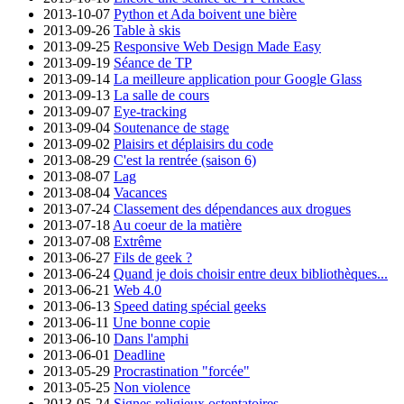
2013-10-07
Python et Ada boivent une bière
2013-09-26
Table à skis
2013-09-25
Responsive Web Design Made Easy
2013-09-19
Séance de TP
2013-09-14
La meilleure application pour Google Glass
2013-09-13
La salle de cours
2013-09-07
Eye-tracking
2013-09-04
Soutenance de stage
2013-09-02
Plaisirs et déplaisirs du code
2013-08-29
C'est la rentrée (saison 6)
2013-08-07
Lag
2013-08-04
Vacances
2013-07-24
Classement des dépendances aux drogues
2013-07-18
Au coeur de la matière
2013-07-08
Extrême
2013-06-27
Fils de geek ?
2013-06-24
Quand je dois choisir entre deux bibliothèques...
2013-06-21
Web 4.0
2013-06-13
Speed dating spécial geeks
2013-06-11
Une bonne copie
2013-06-10
Dans l'amphi
2013-06-01
Deadline
2013-05-29
Procrastination "forcée"
2013-05-25
Non violence
2013-05-24
Signes religieux ostentatoires