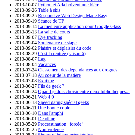
2013-10-07
Python et Ada boivent une bière
2013-09-26
Table à skis
2013-09-25
Responsive Web Design Made Easy
2013-09-19
Séance de TP
2013-09-14
La meilleure application pour Google Glass
2013-09-13
La salle de cours
2013-09-07
Eye-tracking
2013-09-04
Soutenance de stage
2013-09-02
Plaisirs et déplaisirs du code
2013-08-29
C'est la rentrée (saison 6)
2013-08-07
Lag
2013-08-04
Vacances
2013-07-24
Classement des dépendances aux drogues
2013-07-18
Au coeur de la matière
2013-07-08
Extrême
2013-06-27
Fils de geek ?
2013-06-24
Quand je dois choisir entre deux bibliothèques...
2013-06-21
Web 4.0
2013-06-13
Speed dating spécial geeks
2013-06-11
Une bonne copie
2013-06-10
Dans l'amphi
2013-06-01
Deadline
2013-05-29
Procrastination "forcée"
2013-05-25
Non violence
2013-05-24
Signes religieux ostentatoires