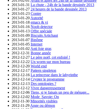
2013-02-01
Avant et après les 24h de la bande dessinée
2013-01-31
La chute - 24h de la bande dessinée 2013
2013-01-27
24 heures de la bande dessinée 2013
2013-01-23
Contre
2013-01-20
Autorité
2013-01-18
emacs & vi
2013-01-16
Noob detector
2013-01-13
Offre spéciale
2013-01-09
Biscuits Artichaut
2013-01-07
Binôme
2013-01-05
Internet
2013-01-02
Anti foie gras
2012-12-31
Bonne année
2012-12-27
Le père noël, cet enfoiré !
2012-12-22
Un worm sur mon bureau
2012-12-20
World end
2012-12-17
Pattern singleton
2012-12-16
La princesse dans le labyrinthe
2012-12-14
Crypter le programme
2012-12-13
Des ontologies ?
2012-12-12
Vivre dangereusement
2012-12-06
Tiens, si je faisais un peu de ménage...
2012-12-02
Mode_Savoie: On
2012-11-30
Minorités visibles
2012-11-29
Ange ou démon