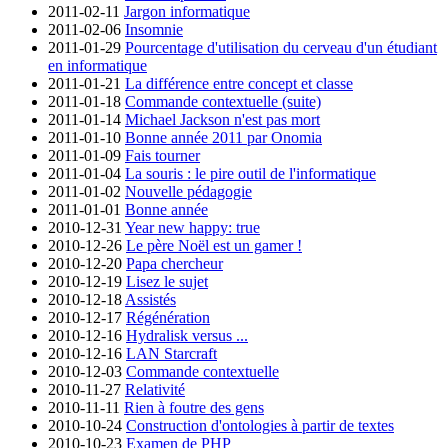
2011-02-11
Jargon informatique
2011-02-06
Insomnie
2011-01-29
Pourcentage d'utilisation du cerveau d'un étudiant
en informatique
2011-01-21
La différence entre concept et classe
2011-01-18
Commande contextuelle (suite)
2011-01-14
Michael Jackson n'est pas mort
2011-01-10
Bonne année 2011 par Onomia
2011-01-09
Fais tourner
2011-01-04
La souris : le pire outil de l'informatique
2011-01-02
Nouvelle pédagogie
2011-01-01
Bonne année
2010-12-31
Year new happy: true
2010-12-26
Le père Noël est un gamer !
2010-12-20
Papa chercheur
2010-12-19
Lisez le sujet
2010-12-18
Assistés
2010-12-17
Régénération
2010-12-16
Hydralisk versus ...
2010-12-16
LAN Starcraft
2010-12-03
Commande contextuelle
2010-11-27
Relativité
2010-11-11
Rien à foutre des gens
2010-10-24
Construction d'ontologies à partir de textes
2010-10-23
Examen de PHP