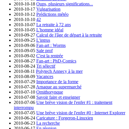
2010-10-18
Oups, plusieurs significations...
2010-10-17
Vulgarisation
2010-10-12
Prédictions météo
2010-10-10
42
2010-10-07
La retraite à 72 ans
2010-10-05
L'homme idéal
2010-09-27
Calcul de l'âge de départ à la retraite
2010-09-25
L'intrus
2010-09-06
Fan-art : Worms
2010-09-05
Sale prof
2010-09-02
C'est la rentrée
2010-08-27
Fan-art : PhD-Comics
2010-08-24
Tri sélectif
2010-08-11
Polytech Annecy à la mer
2010-08-09
Vacances
2010-07-29
Importance de la forme
2010-07-28
Arnaque au supermarché
2010-07-10
Ornithorynque
2010-07-08
Savoir faire et enseigner
2010-07-06
Une brève vision de l'enfer #1 : traitement
interrompu
2010-07-05
Une brève vision de l'enfer #0 : Internet Explorer
2010-06-24
Caricature : Forgeron-Linuxien
2010-06-23
La recherche
2010-06-17
En réunion