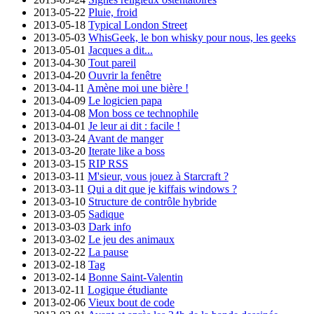
2013-05-22
Pluie, froid
2013-05-18
Typical London Street
2013-05-03
WhisGeek, le bon whisky pour nous, les geeks
2013-05-01
Jacques a dit...
2013-04-30
Tout pareil
2013-04-20
Ouvrir la fenêtre
2013-04-11
Amène moi une bière !
2013-04-09
Le logicien papa
2013-04-08
Mon boss ce technophile
2013-04-01
Je leur ai dit : facile !
2013-03-24
Avant de manger
2013-03-20
Iterate like a boss
2013-03-15
RIP RSS
2013-03-11
M'sieur, vous jouez à Starcraft ?
2013-03-11
Qui a dit que je kiffais windows ?
2013-03-10
Structure de contrôle hybride
2013-03-05
Sadique
2013-03-03
Dark info
2013-03-02
Le jeu des animaux
2013-02-22
La pause
2013-02-18
Tag
2013-02-14
Bonne Saint-Valentin
2013-02-11
Logique étudiante
2013-02-06
Vieux bout de code