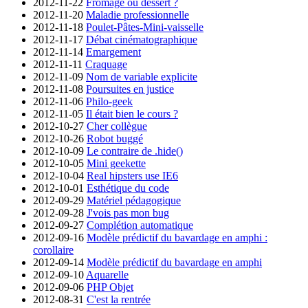
2012-11-22
Fromage ou dessert ?
2012-11-20
Maladie professionnelle
2012-11-18
Poulet-Pâtes-Mini-vaisselle
2012-11-17
Débat cinématographique
2012-11-14
Emargement
2012-11-11
Craquage
2012-11-09
Nom de variable explicite
2012-11-08
Poursuites en justice
2012-11-06
Philo-geek
2012-11-05
Il était bien le cours ?
2012-10-27
Cher collègue
2012-10-26
Robot buggé
2012-10-09
Le contraire de .hide()
2012-10-05
Mini geekette
2012-10-04
Real hipsters use IE6
2012-10-01
Esthétique du code
2012-09-29
Matériel pédagogique
2012-09-28
J'vois pas mon bug
2012-09-27
Complétion automatique
2012-09-16
Modèle prédictif du bavardage en amphi :
corollaire
2012-09-14
Modèle prédictif du bavardage en amphi
2012-09-10
Aquarelle
2012-09-06
PHP Objet
2012-08-31
C'est la rentrée