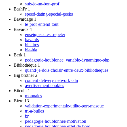
suis-je-un-bon-prof
BashFr
1
speed-dating-special-geeks
Bavardage
1
le-prof-entend-tout
Bavards
4
enseigner-c-est-repeter
bavards
binaires
bla-bla
Berk
1
pedagogie-houblonee_variable-dynamique-php
Bibliothèque
1
quand-je-dois-choisir-entre-deux-bibliotheques
Big brother
2
content-delivery-network-cdn
avertissement-cookies
Bitcoin
1
monnaies
Bière
13
validation-experimentale-utilite-port-masque
tri-a-bulles
br
pedagogie-houblonnee-motivation
pedagogie-houblonnee-effet-de-bord