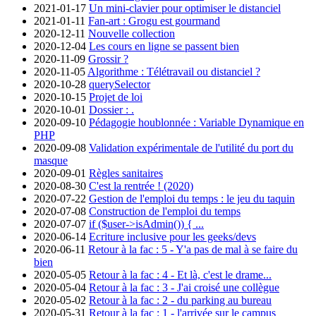
2021-01-17
Un mini-clavier pour optimiser le distanciel
2021-01-11
Fan-art : Grogu est gourmand
2020-12-11
Nouvelle collection
2020-12-04
Les cours en ligne se passent bien
2020-11-09
Grossir ?
2020-11-05
Algorithme : Télétravail ou distanciel ?
2020-10-28
querySelector
2020-10-15
Projet de loi
2020-10-01
Dossier : .
2020-09-10
Pédagogie houblonnée : Variable Dynamique en
PHP
2020-09-08
Validation expérimentale de l'utilité du port du
masque
2020-09-01
Règles sanitaires
2020-08-30
C'est la rentrée ! (2020)
2020-07-22
Gestion de l'emploi du temps : le jeu du taquin
2020-07-08
Construction de l'emploi du temps
2020-07-07
if ($user->isAdmin()) { ...
2020-06-14
Ecriture inclusive pour les geeks/devs
2020-06-11
Retour à la fac : 5 - Y'a pas de mal à se faire du
bien
2020-05-05
Retour à la fac : 4 - Et là, c'est le drame...
2020-05-04
Retour à la fac : 3 - J'ai croisé une collègue
2020-05-02
Retour à la fac : 2 - du parking au bureau
2020-05-31
Retour à la fac : 1 - l'arrivée sur le campus