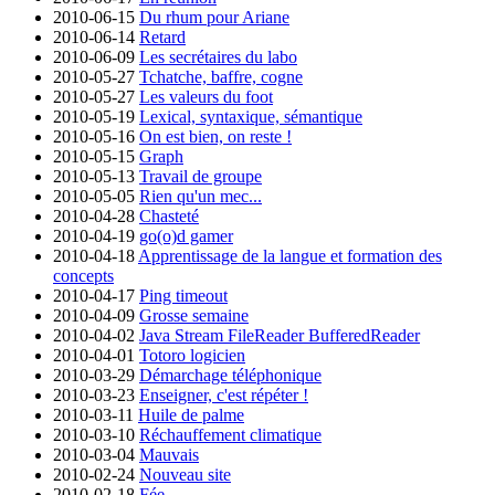
2010-06-15
Du rhum pour Ariane
2010-06-14
Retard
2010-06-09
Les secrétaires du labo
2010-05-27
Tchatche, baffre, cogne
2010-05-27
Les valeurs du foot
2010-05-19
Lexical, syntaxique, sémantique
2010-05-16
On est bien, on reste !
2010-05-15
Graph
2010-05-13
Travail de groupe
2010-05-05
Rien qu'un mec...
2010-04-28
Chasteté
2010-04-19
go(o)d gamer
2010-04-18
Apprentissage de la langue et formation des
concepts
2010-04-17
Ping timeout
2010-04-09
Grosse semaine
2010-04-02
Java Stream FileReader BufferedReader
2010-04-01
Totoro logicien
2010-03-29
Démarchage téléphonique
2010-03-23
Enseigner, c'est répéter !
2010-03-11
Huile de palme
2010-03-10
Réchauffement climatique
2010-03-04
Mauvais
2010-02-24
Nouveau site
2010-02-18
Fée