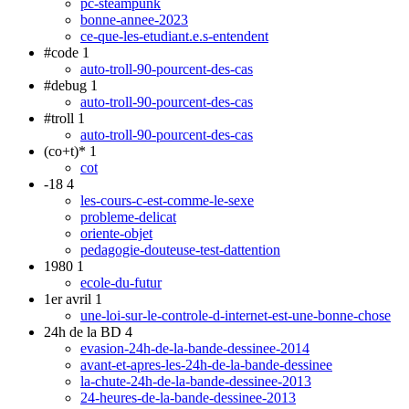
pc-steampunk
bonne-annee-2023
ce-que-les-etudiant.e.s-entendent
#code
1
auto-troll-90-pourcent-des-cas
#debug
1
auto-troll-90-pourcent-des-cas
#troll
1
auto-troll-90-pourcent-des-cas
(co+t)*
1
cot
-18
4
les-cours-c-est-comme-le-sexe
probleme-delicat
oriente-objet
pedagogie-douteuse-test-dattention
1980
1
ecole-du-futur
1er avril
1
une-loi-sur-le-controle-d-internet-est-une-bonne-chose
24h de la BD
4
evasion-24h-de-la-bande-dessinee-2014
avant-et-apres-les-24h-de-la-bande-dessinee
la-chute-24h-de-la-bande-dessinee-2013
24-heures-de-la-bande-dessinee-2013