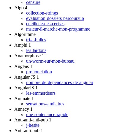
censure
Algo
4
collection-strings
evaluation-dossiers-parcoursup
cueillette-des-cerises
msieur-il-marche-mon-programme
Algorithme
1
tri-a-bulles
Amphi
1
les-lardons
Anamorphose
1
un-worm-sur-mon-bureau
Anglais
1
prononciation
Angular JS
1
nombre-de-dependances-de-angular
AngularJS
1
les-emmerdeurs
Animate
1
sensations-similaires
Annecy
1
une-soutenance-rapide
Anti-anti-anti-pub
1
j-hesite
Anti-anti-pub
1