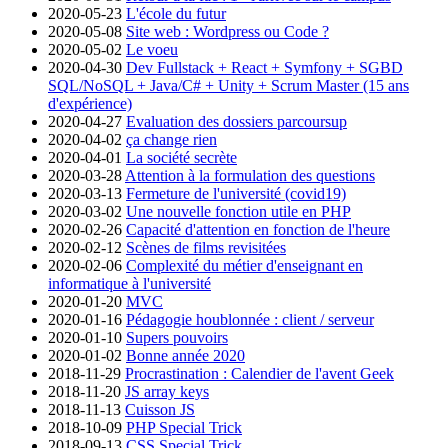
2020-05-23
L'école du futur
2020-05-08
Site web : Wordpress ou Code ?
2020-05-02
Le voeu
2020-04-30
Dev Fullstack + React + Symfony + SGBD
SQL/NoSQL + Java/C# + Unity + Scrum Master (15 ans
d'expérience)
2020-04-27
Evaluation des dossiers parcoursup
2020-04-02
ça change rien
2020-04-01
La société secrète
2020-03-28
Attention à la formulation des questions
2020-03-13
Fermeture de l'université (covid19)
2020-03-02
Une nouvelle fonction utile en PHP
2020-02-26
Capacité d'attention en fonction de l'heure
2020-02-12
Scènes de films revisitées
2020-02-06
Complexité du métier d'enseignant en
informatique à l'université
2020-01-20
MVC
2020-01-16
Pédagogie houblonnée : client / serveur
2020-01-10
Supers pouvoirs
2020-01-02
Bonne année 2020
2018-11-29
Procrastination : Calendier de l'avent Geek
2018-11-20
JS array keys
2018-11-13
Cuisson JS
2018-10-09
PHP Special Trick
2018-09-13
CSS Special Trick