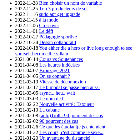
2022-11-28
Bien choisir un nom de variable
2022-11-25
Top 3 producteurs de sel
2022-11-16
sudo apt-get upgrade
2022-11-15
à la mode
2022-11-06
Crossover
2022-11-01
Le défi
2022-10-27
Pédagogie sportive
2022-10-24
Dessin collaboratif
2022-10-18
You either die a hero or live long enough to see
yourself become the villain
2021-06-14
Cours vs Soutenances
2021-04-08
Les heures indécises
2021-04-07
Bronzage 2021
2021-04-05
On se connait ?
2021-03-19
Vitesse de déconnexion
2021-03-17
Le bimodal se passe bien aussi
2021-03-05
async... heu.. wait
2021-03-03
Le nom de f...
2021-02-22
Nouvelle activité : Tatoueur
2021-02-10
La cabane
2021-02-08
(auto)Troll : 90 pourcent des cas
2021-02-02
90 pourcent des cas
2021-01-26
Ce que les étudiant(e|)s entendent
2021-01-22
Les cours, c'est comme le sexe...
2021-01-20
Un avantage du distanciel