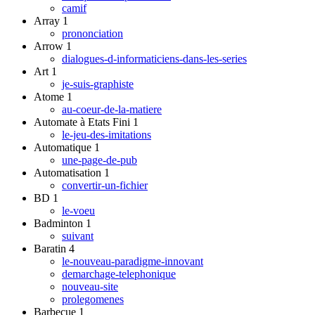
camif
Array
1
prononciation
Arrow
1
dialogues-d-informaticiens-dans-les-series
Art
1
je-suis-graphiste
Atome
1
au-coeur-de-la-matiere
Automate à Etats Fini
1
le-jeu-des-imitations
Automatique
1
une-page-de-pub
Automatisation
1
convertir-un-fichier
BD
1
le-voeu
Badminton
1
suivant
Baratin
4
le-nouveau-paradigme-innovant
demarchage-telephonique
nouveau-site
prolegomenes
Barbecue
1