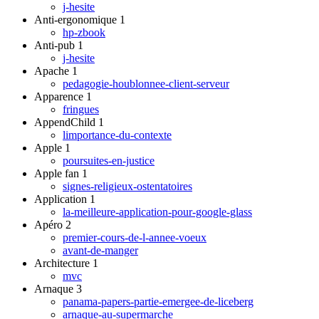
j-hesite
Anti-ergonomique
1
hp-zbook
Anti-pub
1
j-hesite
Apache
1
pedagogie-houblonnee-client-serveur
Apparence
1
fringues
AppendChild
1
limportance-du-contexte
Apple
1
poursuites-en-justice
Apple fan
1
signes-religieux-ostentatoires
Application
1
la-meilleure-application-pour-google-glass
Apéro
2
premier-cours-de-l-annee-voeux
avant-de-manger
Architecture
1
mvc
Arnaque
3
panama-papers-partie-emergee-de-liceberg
arnaque-au-supermarche