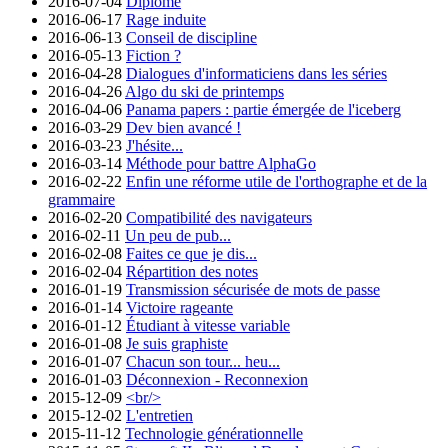
2016-07-04
Diplômé
2016-06-17
Rage induite
2016-06-13
Conseil de discipline
2016-05-13
Fiction ?
2016-04-28
Dialogues d'informaticiens dans les séries
2016-04-26
Algo du ski de printemps
2016-04-06
Panama papers : partie émergée de l'iceberg
2016-03-29
Dev bien avancé !
2016-03-23
J'hésite...
2016-03-14
Méthode pour battre AlphaGo
2016-02-22
Enfin une réforme utile de l'orthographe et de la
grammaire
2016-02-20
Compatibilité des navigateurs
2016-02-11
Un peu de pub...
2016-02-08
Faites ce que je dis...
2016-02-04
Répartition des notes
2016-01-19
Transmission sécurisée de mots de passe
2016-01-14
Victoire rageante
2016-01-12
Étudiant à vitesse variable
2016-01-08
Je suis graphiste
2016-01-07
Chacun son tour... heu...
2016-01-03
Déconnexion - Reconnexion
2015-12-09
<br/>
2015-12-02
L'entretien
2015-11-12
Technologie générationnelle