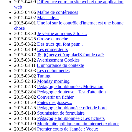
2015-04-09
Différence entre un site web et une application
web
2015-04-06
Maître de conférences
2015-04-02
Malaaade...
2015-04-01
Une loi sur le contrôle d'internet est une bonne
chose
2015-03-30
Je vérifie au moins 2 fois...
2015-03-25
Grosse et moche
2015-03-22
Des trucs qui font peur...
2015-03-19
Les emmerdeurs
2015-03-17
JS, jQuery et AngularJS font le café
2015-03-12
Avertissement Cookies
2015-03-11
L'importance du contexte
2015-03-03
Les cochonneries
2015-03-02
Tuning
2015-02-16
Monday morning
2015-02-13
Pédagogie houblonnée : Motivation
2015-02-04
Pédagogie douteuse : Test d'attention
2015-02-02
Convertir un fichier
2015-01-29
Faites des gosses...
2015-01-25
Pédagogie houblonnée : effet de bord
2015-01-19
Soumission de formulaire
2015-01-16
Pédagogie houblonnée : Les fichiers
2015-01-09
Merde bite politique putain internet explorer
2015-01-04
Premier cours de l'année : Voeux