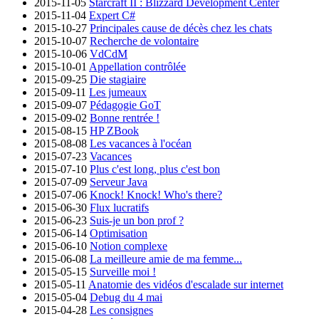
2015-11-05
Starcraft II : Blizzard Development Center
2015-11-04
Expert C#
2015-10-27
Principales cause de décès chez les chats
2015-10-07
Recherche de volontaire
2015-10-06
VdCdM
2015-10-01
Appellation contrôlée
2015-09-25
Die stagiaire
2015-09-11
Les jumeaux
2015-09-07
Pédagogie GoT
2015-09-02
Bonne rentrée !
2015-08-15
HP ZBook
2015-08-08
Les vacances à l'océan
2015-07-23
Vacances
2015-07-10
Plus c'est long, plus c'est bon
2015-07-09
Serveur Java
2015-07-06
Knock! Knock! Who's there?
2015-06-30
Flux lucratifs
2015-06-23
Suis-je un bon prof ?
2015-06-14
Optimisation
2015-06-10
Notion complexe
2015-06-08
La meilleure amie de ma femme...
2015-05-15
Surveille moi !
2015-05-11
Anatomie des vidéos d'escalade sur internet
2015-05-04
Debug du 4 mai
2015-04-28
Les consignes