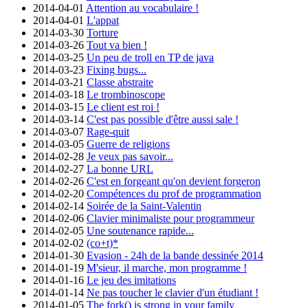
2014-04-01
Attention au vocabulaire !
2014-04-01
L'appat
2014-03-30
Torture
2014-03-26
Tout va bien !
2014-03-25
Un peu de troll en TP de java
2014-03-23
Fixing bugs...
2014-03-21
Classe abstraite
2014-03-18
Le trombinoscope
2014-03-15
Le client est roi !
2014-03-14
C'est pas possible d'être aussi sale !
2014-03-07
Rage-quit
2014-03-05
Guerre de religions
2014-02-28
Je veux pas savoir...
2014-02-27
La bonne URL
2014-02-26
C'est en forgeant qu'on devient forgeron
2014-02-20
Compétences du prof de programmation
2014-02-14
Soirée de la Saint-Valentin
2014-02-06
Clavier minimaliste pour programmeur
2014-02-05
Une soutenance rapide...
2014-02-02
(co+t)*
2014-01-30
Evasion - 24h de la bande dessinée 2014
2014-01-19
M'sieur, il marche, mon programme !
2014-01-16
Le jeu des imitations
2014-01-14
Ne pas toucher le clavier d'un étudiant !
2014-01-05
The fork() is strong in your family