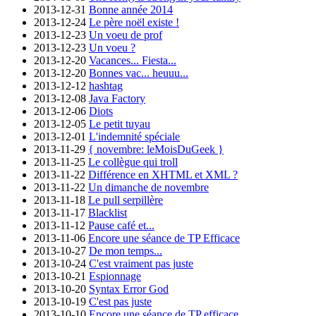
2013-12-31
Bonne année 2014
2013-12-24
Le père noël existe !
2013-12-23
Un voeu de prof
2013-12-23
Un voeu ?
2013-12-20
Vacances... Fiesta...
2013-12-20
Bonnes vac... heuuu...
2013-12-12
hashtag
2013-12-08
Java Factory
2013-12-06
Diots
2013-12-05
Le petit tuyau
2013-12-01
L'indemnité spéciale
2013-11-29
{ novembre: leMoisDuGeek }
2013-11-25
Le collègue qui troll
2013-11-22
Différence en XHTML et XML ?
2013-11-22
Un dimanche de novembre
2013-11-18
Le pull serpillère
2013-11-17
Blacklist
2013-11-12
Pause café et...
2013-11-06
Encore une séance de TP Efficace
2013-10-27
De mon temps...
2013-10-24
C'est vraiment pas juste
2013-10-21
Espionnage
2013-10-20
Syntax Error God
2013-10-19
C'est pas juste
2013-10-10
Encore une séance de TP efficace