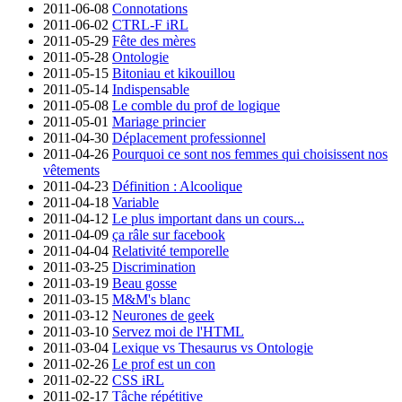
2011-06-08
Connotations
2011-06-02
CTRL-F iRL
2011-05-29
Fête des mères
2011-05-28
Ontologie
2011-05-15
Bitoniau et kikouillou
2011-05-14
Indispensable
2011-05-08
Le comble du prof de logique
2011-05-01
Mariage princier
2011-04-30
Déplacement professionnel
2011-04-26
Pourquoi ce sont nos femmes qui choisissent nos
vêtements
2011-04-23
Définition : Alcoolique
2011-04-18
Variable
2011-04-12
Le plus important dans un cours...
2011-04-09
ça râle sur facebook
2011-04-04
Relativité temporelle
2011-03-25
Discrimination
2011-03-19
Beau gosse
2011-03-15
M&M's blanc
2011-03-12
Neurones de geek
2011-03-10
Servez moi de l'HTML
2011-03-04
Lexique vs Thesaurus vs Ontologie
2011-02-26
Le prof est un con
2011-02-22
CSS iRL
2011-02-17
Tâche répétitive