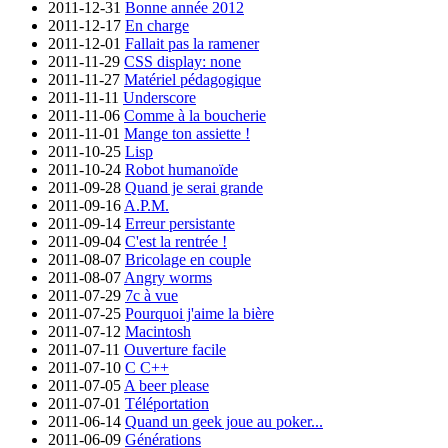
2011-12-31
Bonne année 2012
2011-12-17
En charge
2011-12-01
Fallait pas la ramener
2011-11-29
CSS display: none
2011-11-27
Matériel pédagogique
2011-11-11
Underscore
2011-11-06
Comme à la boucherie
2011-11-01
Mange ton assiette !
2011-10-25
Lisp
2011-10-24
Robot humanoïde
2011-09-28
Quand je serai grande
2011-09-16
A.P.M.
2011-09-14
Erreur persistante
2011-09-04
C'est la rentrée !
2011-08-07
Bricolage en couple
2011-08-07
Angry worms
2011-07-29
7c à vue
2011-07-25
Pourquoi j'aime la bière
2011-07-12
Macintosh
2011-07-11
Ouverture facile
2011-07-10
C C++
2011-07-05
A beer please
2011-07-01
Téléportation
2011-06-14
Quand un geek joue au poker...
2011-06-09
Générations