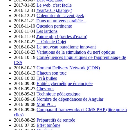
2017-01-05
Le web, c'est facile
2016-12-31
Year(2017).happy()
2016-12-21
Calendrier de l'avent geek
2016-11-21
Dans un univers parallèle...
2016-11-10
Question pertinente
2016-11-04
Les lardons
2016-11-03
J'aime php ! (perles d'exam)
2016-10-27
... Orienté Objet
2016-10-24
Le nouveau paradigme innovant
2016-10-23
Variations de la stimulation du nerf optique
2016-10-19
Conséquences linguistiques de l'apprentissage de
CSS
2016-10-17
Content Delivery Network (CDN)
2016-10-13
Chacun son truc
2016-10-03
Tri à bulles
2016-09-30
Entité cybernétique émancipée
2016-09-23
Chevrons
2016-09-21
Technique pédagogique
2016-09-18
Nombre de dépendances de Angular
2016-09-08
Mon PC...
2016-09-06
Comparatif frameworks et CMS PHP (titre pute à
clics)
2016-08-29
Préparatifs de rentrée
2016-07-05
Effet binôme