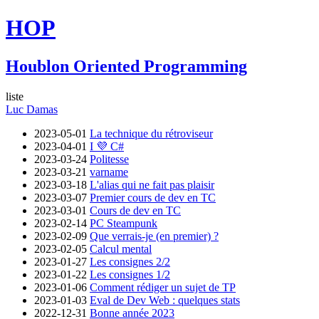
HOP
Houblon Oriented Programming
liste
Luc Damas
2023-05-01
La technique du rétroviseur
2023-04-01
I 💜 C#
2023-03-24
Politesse
2023-03-21
varname
2023-03-18
L'alias qui ne fait pas plaisir
2023-03-07
Premier cours de dev en TC
2023-03-01
Cours de dev en TC
2023-02-14
PC Steampunk
2023-02-09
Que verrais-je (en premier) ?
2023-02-05
Calcul mental
2023-01-27
Les consignes 2/2
2023-01-22
Les consignes 1/2
2023-01-06
Comment rédiger un sujet de TP
2023-01-03
Eval de Dev Web : quelques stats
2022-12-31
Bonne année 2023