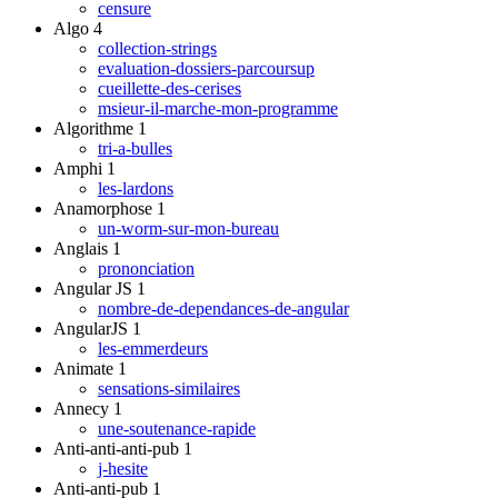
censure
Algo
4
collection-strings
evaluation-dossiers-parcoursup
cueillette-des-cerises
msieur-il-marche-mon-programme
Algorithme
1
tri-a-bulles
Amphi
1
les-lardons
Anamorphose
1
un-worm-sur-mon-bureau
Anglais
1
prononciation
Angular JS
1
nombre-de-dependances-de-angular
AngularJS
1
les-emmerdeurs
Animate
1
sensations-similaires
Annecy
1
une-soutenance-rapide
Anti-anti-anti-pub
1
j-hesite
Anti-anti-pub
1