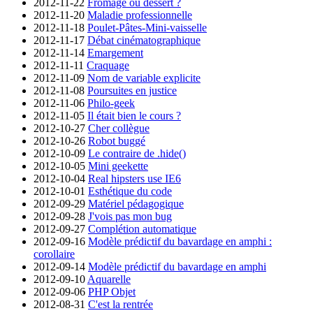
2012-11-22
Fromage ou dessert ?
2012-11-20
Maladie professionnelle
2012-11-18
Poulet-Pâtes-Mini-vaisselle
2012-11-17
Débat cinématographique
2012-11-14
Emargement
2012-11-11
Craquage
2012-11-09
Nom de variable explicite
2012-11-08
Poursuites en justice
2012-11-06
Philo-geek
2012-11-05
Il était bien le cours ?
2012-10-27
Cher collègue
2012-10-26
Robot buggé
2012-10-09
Le contraire de .hide()
2012-10-05
Mini geekette
2012-10-04
Real hipsters use IE6
2012-10-01
Esthétique du code
2012-09-29
Matériel pédagogique
2012-09-28
J'vois pas mon bug
2012-09-27
Complétion automatique
2012-09-16
Modèle prédictif du bavardage en amphi :
corollaire
2012-09-14
Modèle prédictif du bavardage en amphi
2012-09-10
Aquarelle
2012-09-06
PHP Objet
2012-08-31
C'est la rentrée