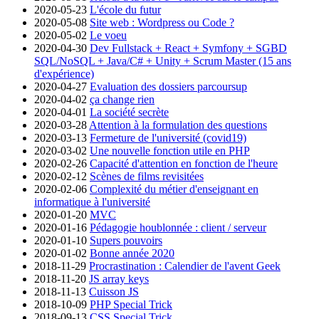
2020-05-23
L'école du futur
2020-05-08
Site web : Wordpress ou Code ?
2020-05-02
Le voeu
2020-04-30
Dev Fullstack + React + Symfony + SGBD
SQL/NoSQL + Java/C# + Unity + Scrum Master (15 ans
d'expérience)
2020-04-27
Evaluation des dossiers parcoursup
2020-04-02
ça change rien
2020-04-01
La société secrète
2020-03-28
Attention à la formulation des questions
2020-03-13
Fermeture de l'université (covid19)
2020-03-02
Une nouvelle fonction utile en PHP
2020-02-26
Capacité d'attention en fonction de l'heure
2020-02-12
Scènes de films revisitées
2020-02-06
Complexité du métier d'enseignant en
informatique à l'université
2020-01-20
MVC
2020-01-16
Pédagogie houblonnée : client / serveur
2020-01-10
Supers pouvoirs
2020-01-02
Bonne année 2020
2018-11-29
Procrastination : Calendier de l'avent Geek
2018-11-20
JS array keys
2018-11-13
Cuisson JS
2018-10-09
PHP Special Trick
2018-09-13
CSS Special Trick