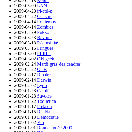
2009-05-18
Robin
2009-05-09
LAN
2009-04-23
irl-ctrl-z
2009-04-22
Censure
2009-04-14
Printemps
2009-04-14
Zombies
2009-03-29
Pukko
2009-03-23
Bavards
2009-03-18
Récursivité
2009-03-16
Fringues
2009-03-09
Pfffff...
2009-03-02
Old geek
2009-02-24
Mardi-gras-des-cendres
2009-02-22
OTB
2009-02-17
Binaires
2009-02-14
Darwin
2009-02-02
Lyon
2009-01-28
Camif
2009-01-28
Savoies
2009-01-22
Too much
2009-01-17
Padakar
2009-01-15
Bla bla
2009-01-13
Démocratie
2009-01-02
Vin
2009-01-01
Bonne année 2009