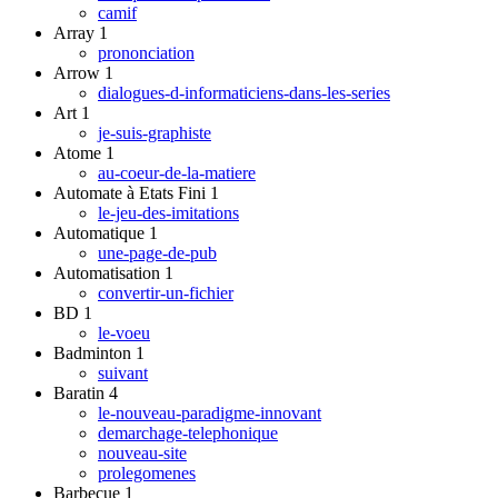
camif
Array
1
prononciation
Arrow
1
dialogues-d-informaticiens-dans-les-series
Art
1
je-suis-graphiste
Atome
1
au-coeur-de-la-matiere
Automate à Etats Fini
1
le-jeu-des-imitations
Automatique
1
une-page-de-pub
Automatisation
1
convertir-un-fichier
BD
1
le-voeu
Badminton
1
suivant
Baratin
4
le-nouveau-paradigme-innovant
demarchage-telephonique
nouveau-site
prolegomenes
Barbecue
1