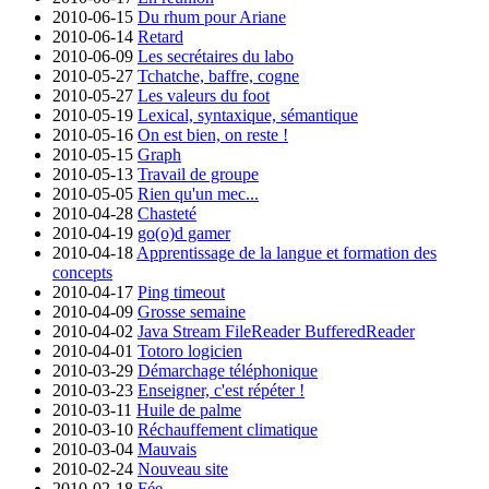
2010-06-15
Du rhum pour Ariane
2010-06-14
Retard
2010-06-09
Les secrétaires du labo
2010-05-27
Tchatche, baffre, cogne
2010-05-27
Les valeurs du foot
2010-05-19
Lexical, syntaxique, sémantique
2010-05-16
On est bien, on reste !
2010-05-15
Graph
2010-05-13
Travail de groupe
2010-05-05
Rien qu'un mec...
2010-04-28
Chasteté
2010-04-19
go(o)d gamer
2010-04-18
Apprentissage de la langue et formation des
concepts
2010-04-17
Ping timeout
2010-04-09
Grosse semaine
2010-04-02
Java Stream FileReader BufferedReader
2010-04-01
Totoro logicien
2010-03-29
Démarchage téléphonique
2010-03-23
Enseigner, c'est répéter !
2010-03-11
Huile de palme
2010-03-10
Réchauffement climatique
2010-03-04
Mauvais
2010-02-24
Nouveau site
2010-02-18
Fée