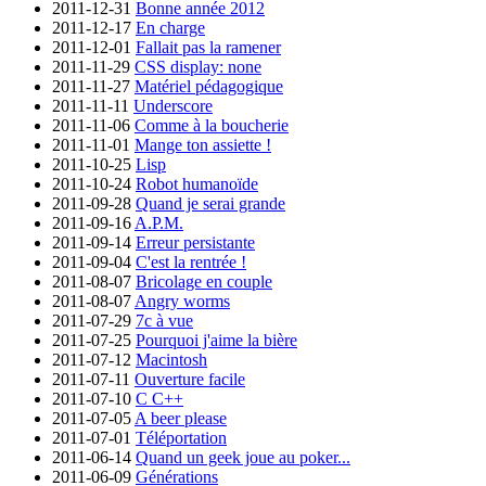
2011-12-31
Bonne année 2012
2011-12-17
En charge
2011-12-01
Fallait pas la ramener
2011-11-29
CSS display: none
2011-11-27
Matériel pédagogique
2011-11-11
Underscore
2011-11-06
Comme à la boucherie
2011-11-01
Mange ton assiette !
2011-10-25
Lisp
2011-10-24
Robot humanoïde
2011-09-28
Quand je serai grande
2011-09-16
A.P.M.
2011-09-14
Erreur persistante
2011-09-04
C'est la rentrée !
2011-08-07
Bricolage en couple
2011-08-07
Angry worms
2011-07-29
7c à vue
2011-07-25
Pourquoi j'aime la bière
2011-07-12
Macintosh
2011-07-11
Ouverture facile
2011-07-10
C C++
2011-07-05
A beer please
2011-07-01
Téléportation
2011-06-14
Quand un geek joue au poker...
2011-06-09
Générations