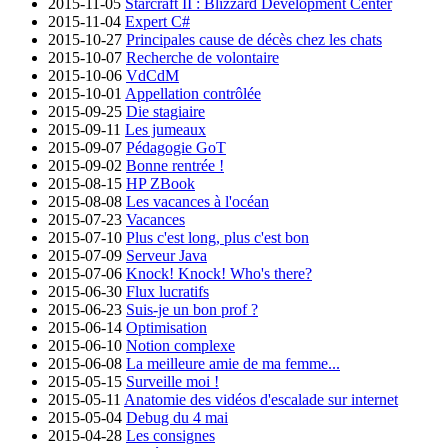
2015-11-05
Starcraft II : Blizzard Development Center
2015-11-04
Expert C#
2015-10-27
Principales cause de décès chez les chats
2015-10-07
Recherche de volontaire
2015-10-06
VdCdM
2015-10-01
Appellation contrôlée
2015-09-25
Die stagiaire
2015-09-11
Les jumeaux
2015-09-07
Pédagogie GoT
2015-09-02
Bonne rentrée !
2015-08-15
HP ZBook
2015-08-08
Les vacances à l'océan
2015-07-23
Vacances
2015-07-10
Plus c'est long, plus c'est bon
2015-07-09
Serveur Java
2015-07-06
Knock! Knock! Who's there?
2015-06-30
Flux lucratifs
2015-06-23
Suis-je un bon prof ?
2015-06-14
Optimisation
2015-06-10
Notion complexe
2015-06-08
La meilleure amie de ma femme...
2015-05-15
Surveille moi !
2015-05-11
Anatomie des vidéos d'escalade sur internet
2015-05-04
Debug du 4 mai
2015-04-28
Les consignes