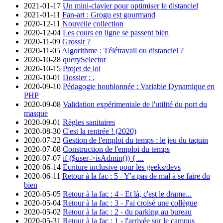
2021-01-17
Un mini-clavier pour optimiser le distanciel
2021-01-11
Fan-art : Grogu est gourmand
2020-12-11
Nouvelle collection
2020-12-04
Les cours en ligne se passent bien
2020-11-09
Grossir ?
2020-11-05
Algorithme : Télétravail ou distanciel ?
2020-10-28
querySelector
2020-10-15
Projet de loi
2020-10-01
Dossier : .
2020-09-10
Pédagogie houblonnée : Variable Dynamique en
PHP
2020-09-08
Validation expérimentale de l'utilité du port du
masque
2020-09-01
Règles sanitaires
2020-08-30
C'est la rentrée ! (2020)
2020-07-22
Gestion de l'emploi du temps : le jeu du taquin
2020-07-08
Construction de l'emploi du temps
2020-07-07
if ($user->isAdmin()) { ...
2020-06-14
Ecriture inclusive pour les geeks/devs
2020-06-11
Retour à la fac : 5 - Y'a pas de mal à se faire du
bien
2020-05-05
Retour à la fac : 4 - Et là, c'est le drame...
2020-05-04
Retour à la fac : 3 - J'ai croisé une collègue
2020-05-02
Retour à la fac : 2 - du parking au bureau
2020-05-31
Retour à la fac : 1 - l'arrivée sur le campus