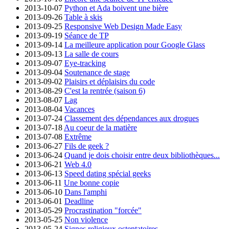
2013-10-07
Python et Ada boivent une bière
2013-09-26
Table à skis
2013-09-25
Responsive Web Design Made Easy
2013-09-19
Séance de TP
2013-09-14
La meilleure application pour Google Glass
2013-09-13
La salle de cours
2013-09-07
Eye-tracking
2013-09-04
Soutenance de stage
2013-09-02
Plaisirs et déplaisirs du code
2013-08-29
C'est la rentrée (saison 6)
2013-08-07
Lag
2013-08-04
Vacances
2013-07-24
Classement des dépendances aux drogues
2013-07-18
Au coeur de la matière
2013-07-08
Extrême
2013-06-27
Fils de geek ?
2013-06-24
Quand je dois choisir entre deux bibliothèques...
2013-06-21
Web 4.0
2013-06-13
Speed dating spécial geeks
2013-06-11
Une bonne copie
2013-06-10
Dans l'amphi
2013-06-01
Deadline
2013-05-29
Procrastination "forcée"
2013-05-25
Non violence
2013-05-24
Signes religieux ostentatoires