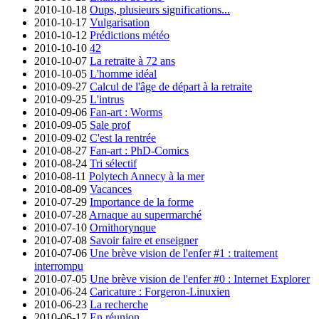
2010-10-18
Oups, plusieurs significations...
2010-10-17
Vulgarisation
2010-10-12
Prédictions météo
2010-10-10
42
2010-10-07
La retraite à 72 ans
2010-10-05
L'homme idéal
2010-09-27
Calcul de l'âge de départ à la retraite
2010-09-25
L'intrus
2010-09-06
Fan-art : Worms
2010-09-05
Sale prof
2010-09-02
C'est la rentrée
2010-08-27
Fan-art : PhD-Comics
2010-08-24
Tri sélectif
2010-08-11
Polytech Annecy à la mer
2010-08-09
Vacances
2010-07-29
Importance de la forme
2010-07-28
Arnaque au supermarché
2010-07-10
Ornithorynque
2010-07-08
Savoir faire et enseigner
2010-07-06
Une brève vision de l'enfer #1 : traitement
interrompu
2010-07-05
Une brève vision de l'enfer #0 : Internet Explorer
2010-06-24
Caricature : Forgeron-Linuxien
2010-06-23
La recherche
2010-06-17
En réunion