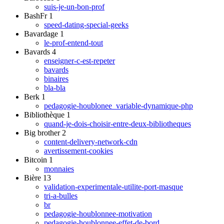
suis-je-un-bon-prof
BashFr
1
speed-dating-special-geeks
Bavardage
1
le-prof-entend-tout
Bavards
4
enseigner-c-est-repeter
bavards
binaires
bla-bla
Berk
1
pedagogie-houblonee_variable-dynamique-php
Bibliothèque
1
quand-je-dois-choisir-entre-deux-bibliotheques
Big brother
2
content-delivery-network-cdn
avertissement-cookies
Bitcoin
1
monnaies
Bière
13
validation-experimentale-utilite-port-masque
tri-a-bulles
br
pedagogie-houblonnee-motivation
pedagogie-houblonnee-effet-de-bord