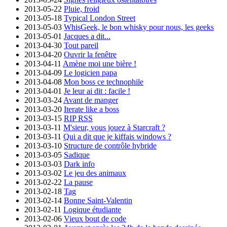
2013-05-22
Pluie, froid
2013-05-18
Typical London Street
2013-05-03
WhisGeek, le bon whisky pour nous, les geeks
2013-05-01
Jacques a dit...
2013-04-30
Tout pareil
2013-04-20
Ouvrir la fenêtre
2013-04-11
Amène moi une bière !
2013-04-09
Le logicien papa
2013-04-08
Mon boss ce technophile
2013-04-01
Je leur ai dit : facile !
2013-03-24
Avant de manger
2013-03-20
Iterate like a boss
2013-03-15
RIP RSS
2013-03-11
M'sieur, vous jouez à Starcraft ?
2013-03-11
Qui a dit que je kiffais windows ?
2013-03-10
Structure de contrôle hybride
2013-03-05
Sadique
2013-03-03
Dark info
2013-03-02
Le jeu des animaux
2013-02-22
La pause
2013-02-18
Tag
2013-02-14
Bonne Saint-Valentin
2013-02-11
Logique étudiante
2013-02-06
Vieux bout de code