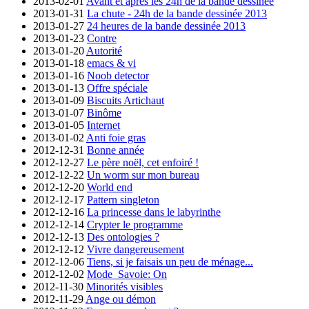
2013-02-01
Avant et après les 24h de la bande dessinée
2013-01-31
La chute - 24h de la bande dessinée 2013
2013-01-27
24 heures de la bande dessinée 2013
2013-01-23
Contre
2013-01-20
Autorité
2013-01-18
emacs & vi
2013-01-16
Noob detector
2013-01-13
Offre spéciale
2013-01-09
Biscuits Artichaut
2013-01-07
Binôme
2013-01-05
Internet
2013-01-02
Anti foie gras
2012-12-31
Bonne année
2012-12-27
Le père noël, cet enfoiré !
2012-12-22
Un worm sur mon bureau
2012-12-20
World end
2012-12-17
Pattern singleton
2012-12-16
La princesse dans le labyrinthe
2012-12-14
Crypter le programme
2012-12-13
Des ontologies ?
2012-12-12
Vivre dangereusement
2012-12-06
Tiens, si je faisais un peu de ménage...
2012-12-02
Mode_Savoie: On
2012-11-30
Minorités visibles
2012-11-29
Ange ou démon