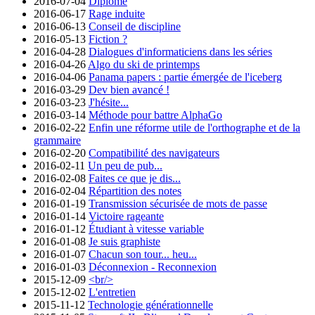
2016-07-04
Diplômé
2016-06-17
Rage induite
2016-06-13
Conseil de discipline
2016-05-13
Fiction ?
2016-04-28
Dialogues d'informaticiens dans les séries
2016-04-26
Algo du ski de printemps
2016-04-06
Panama papers : partie émergée de l'iceberg
2016-03-29
Dev bien avancé !
2016-03-23
J'hésite...
2016-03-14
Méthode pour battre AlphaGo
2016-02-22
Enfin une réforme utile de l'orthographe et de la
grammaire
2016-02-20
Compatibilité des navigateurs
2016-02-11
Un peu de pub...
2016-02-08
Faites ce que je dis...
2016-02-04
Répartition des notes
2016-01-19
Transmission sécurisée de mots de passe
2016-01-14
Victoire rageante
2016-01-12
Étudiant à vitesse variable
2016-01-08
Je suis graphiste
2016-01-07
Chacun son tour... heu...
2016-01-03
Déconnexion - Reconnexion
2015-12-09
<br/>
2015-12-02
L'entretien
2015-11-12
Technologie générationnelle