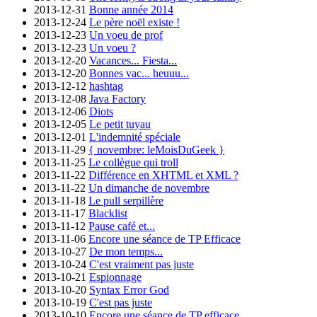
2013-12-31
Bonne année 2014
2013-12-24
Le père noël existe !
2013-12-23
Un voeu de prof
2013-12-23
Un voeu ?
2013-12-20
Vacances... Fiesta...
2013-12-20
Bonnes vac... heuuu...
2013-12-12
hashtag
2013-12-08
Java Factory
2013-12-06
Diots
2013-12-05
Le petit tuyau
2013-12-01
L'indemnité spéciale
2013-11-29
{ novembre: leMoisDuGeek }
2013-11-25
Le collègue qui troll
2013-11-22
Différence en XHTML et XML ?
2013-11-22
Un dimanche de novembre
2013-11-18
Le pull serpillère
2013-11-17
Blacklist
2013-11-12
Pause café et...
2013-11-06
Encore une séance de TP Efficace
2013-10-27
De mon temps...
2013-10-24
C'est vraiment pas juste
2013-10-21
Espionnage
2013-10-20
Syntax Error God
2013-10-19
C'est pas juste
2013-10-10
Encore une séance de TP efficace