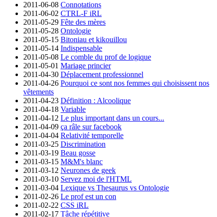
2011-06-08
Connotations
2011-06-02
CTRL-F iRL
2011-05-29
Fête des mères
2011-05-28
Ontologie
2011-05-15
Bitoniau et kikouillou
2011-05-14
Indispensable
2011-05-08
Le comble du prof de logique
2011-05-01
Mariage princier
2011-04-30
Déplacement professionnel
2011-04-26
Pourquoi ce sont nos femmes qui choisissent nos
vêtements
2011-04-23
Définition : Alcoolique
2011-04-18
Variable
2011-04-12
Le plus important dans un cours...
2011-04-09
ça râle sur facebook
2011-04-04
Relativité temporelle
2011-03-25
Discrimination
2011-03-19
Beau gosse
2011-03-15
M&M's blanc
2011-03-12
Neurones de geek
2011-03-10
Servez moi de l'HTML
2011-03-04
Lexique vs Thesaurus vs Ontologie
2011-02-26
Le prof est un con
2011-02-22
CSS iRL
2011-02-17
Tâche répétitive