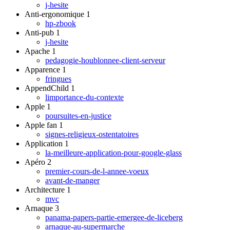
j-hesite
Anti-ergonomique
1
hp-zbook
Anti-pub
1
j-hesite
Apache
1
pedagogie-houblonnee-client-serveur
Apparence
1
fringues
AppendChild
1
limportance-du-contexte
Apple
1
poursuites-en-justice
Apple fan
1
signes-religieux-ostentatoires
Application
1
la-meilleure-application-pour-google-glass
Apéro
2
premier-cours-de-l-annee-voeux
avant-de-manger
Architecture
1
mvc
Arnaque
3
panama-papers-partie-emergee-de-liceberg
arnaque-au-supermarche