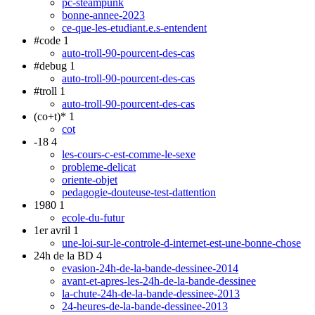
pc-steampunk
bonne-annee-2023
ce-que-les-etudiant.e.s-entendent
#code
1
auto-troll-90-pourcent-des-cas
#debug
1
auto-troll-90-pourcent-des-cas
#troll
1
auto-troll-90-pourcent-des-cas
(co+t)*
1
cot
-18
4
les-cours-c-est-comme-le-sexe
probleme-delicat
oriente-objet
pedagogie-douteuse-test-dattention
1980
1
ecole-du-futur
1er avril
1
une-loi-sur-le-controle-d-internet-est-une-bonne-chose
24h de la BD
4
evasion-24h-de-la-bande-dessinee-2014
avant-et-apres-les-24h-de-la-bande-dessinee
la-chute-24h-de-la-bande-dessinee-2013
24-heures-de-la-bande-dessinee-2013