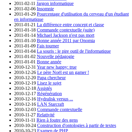
2011-02-11
Jargon informatique
2011-02-06
Insomnie
2011-01-29
Pourcentage d'utilisation du cerveau d'un étudiant
en informatique
2011-01-21
La différence entre concept et classe
2011-01-18
Commande contextuelle (suite)
2011-01-14
Michael Jackson n'est pas mort
2011-01-10
Bonne année 2011 par Onomia
2011-01-09
Fais tourner
2011-01-04
La souris : le pire outil de l'informatique
2011-01-02
Nouvelle pédagogie
2011-01-01
Bonne année
2010-12-31
Year new happy: true
2010-12-26
Le père Noël est un gamer !
2010-12-20
Papa chercheur
2010-12-19
Lisez le sujet
2010-12-18
Assistés
2010-12-17
Régénération
2010-12-16
Hydralisk versus ...
2010-12-16
LAN Starcraft
2010-12-03
Commande contextuelle
2010-11-27
Relativité
2010-11-11
Rien à foutre des gens
2010-10-24
Construction d'ontologies à partir de textes
2010-10-23
Examen de PHP