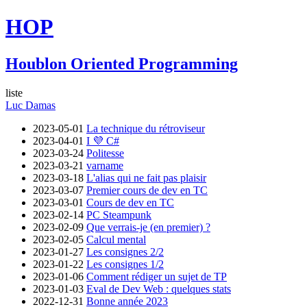
HOP
Houblon Oriented Programming
liste
Luc Damas
2023-05-01
La technique du rétroviseur
2023-04-01
I 💜 C#
2023-03-24
Politesse
2023-03-21
varname
2023-03-18
L'alias qui ne fait pas plaisir
2023-03-07
Premier cours de dev en TC
2023-03-01
Cours de dev en TC
2023-02-14
PC Steampunk
2023-02-09
Que verrais-je (en premier) ?
2023-02-05
Calcul mental
2023-01-27
Les consignes 2/2
2023-01-22
Les consignes 1/2
2023-01-06
Comment rédiger un sujet de TP
2023-01-03
Eval de Dev Web : quelques stats
2022-12-31
Bonne année 2023