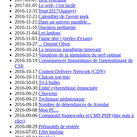
2017-01-05
Le web, c'est facile
2016-12-31
Year(2017).happy()
2016-12-21
Calendrier de l'avent geek
2016-11-21
Dans un univers parallèle...
2016-11-10
Question pertinente
2016-11-04
Les lardons
2016-11-03
J'aime php ! (perles d'exam)
2016-10-27
... Orienté Objet
2016-10-24
Le nouveau paradigme innovant
2016-10-23
Variations de la stimulation du nerf optique
2016-10-19
Conséquences linguistiques de l'apprentissage de
CSS
2016-10-17
Content Delivery Network (CDN)
2016-10-13
Chacun son truc
2016-10-03
Tri à bulles
2016-09-30
Entité cybernétique émancipée
2016-09-23
Chevrons
2016-09-21
Technique pédagogique
2016-09-18
Nombre de dépendances de Angular
2016-09-08
Mon PC...
2016-09-06
Comparatif frameworks et CMS PHP (titre pute à
clics)
2016-08-29
Préparatifs de rentrée
2016-07-05
Effet binôme