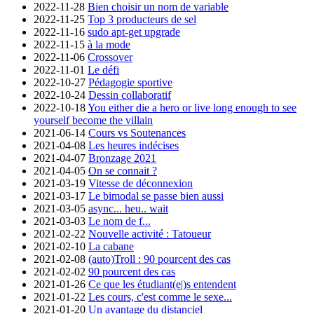
2022-11-28
Bien choisir un nom de variable
2022-11-25
Top 3 producteurs de sel
2022-11-16
sudo apt-get upgrade
2022-11-15
à la mode
2022-11-06
Crossover
2022-11-01
Le défi
2022-10-27
Pédagogie sportive
2022-10-24
Dessin collaboratif
2022-10-18
You either die a hero or live long enough to see
yourself become the villain
2021-06-14
Cours vs Soutenances
2021-04-08
Les heures indécises
2021-04-07
Bronzage 2021
2021-04-05
On se connait ?
2021-03-19
Vitesse de déconnexion
2021-03-17
Le bimodal se passe bien aussi
2021-03-05
async... heu.. wait
2021-03-03
Le nom de f...
2021-02-22
Nouvelle activité : Tatoueur
2021-02-10
La cabane
2021-02-08
(auto)Troll : 90 pourcent des cas
2021-02-02
90 pourcent des cas
2021-01-26
Ce que les étudiant(e|)s entendent
2021-01-22
Les cours, c'est comme le sexe...
2021-01-20
Un avantage du distanciel