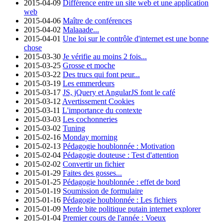
2015-04-09
Différence entre un site web et une application
web
2015-04-06
Maître de conférences
2015-04-02
Malaaade...
2015-04-01
Une loi sur le contrôle d'internet est une bonne
chose
2015-03-30
Je vérifie au moins 2 fois...
2015-03-25
Grosse et moche
2015-03-22
Des trucs qui font peur...
2015-03-19
Les emmerdeurs
2015-03-17
JS, jQuery et AngularJS font le café
2015-03-12
Avertissement Cookies
2015-03-11
L'importance du contexte
2015-03-03
Les cochonneries
2015-03-02
Tuning
2015-02-16
Monday morning
2015-02-13
Pédagogie houblonnée : Motivation
2015-02-04
Pédagogie douteuse : Test d'attention
2015-02-02
Convertir un fichier
2015-01-29
Faites des gosses...
2015-01-25
Pédagogie houblonnée : effet de bord
2015-01-19
Soumission de formulaire
2015-01-16
Pédagogie houblonnée : Les fichiers
2015-01-09
Merde bite politique putain internet explorer
2015-01-04
Premier cours de l'année : Voeux