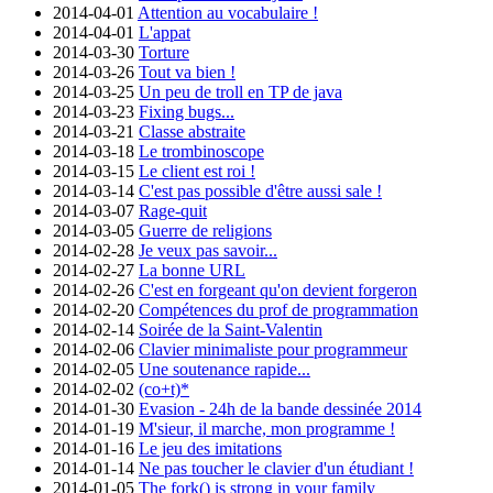
2014-04-01
Attention au vocabulaire !
2014-04-01
L'appat
2014-03-30
Torture
2014-03-26
Tout va bien !
2014-03-25
Un peu de troll en TP de java
2014-03-23
Fixing bugs...
2014-03-21
Classe abstraite
2014-03-18
Le trombinoscope
2014-03-15
Le client est roi !
2014-03-14
C'est pas possible d'être aussi sale !
2014-03-07
Rage-quit
2014-03-05
Guerre de religions
2014-02-28
Je veux pas savoir...
2014-02-27
La bonne URL
2014-02-26
C'est en forgeant qu'on devient forgeron
2014-02-20
Compétences du prof de programmation
2014-02-14
Soirée de la Saint-Valentin
2014-02-06
Clavier minimaliste pour programmeur
2014-02-05
Une soutenance rapide...
2014-02-02
(co+t)*
2014-01-30
Evasion - 24h de la bande dessinée 2014
2014-01-19
M'sieur, il marche, mon programme !
2014-01-16
Le jeu des imitations
2014-01-14
Ne pas toucher le clavier d'un étudiant !
2014-01-05
The fork() is strong in your family