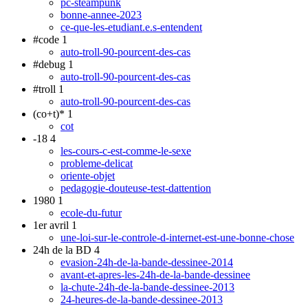
pc-steampunk
bonne-annee-2023
ce-que-les-etudiant.e.s-entendent
#code
1
auto-troll-90-pourcent-des-cas
#debug
1
auto-troll-90-pourcent-des-cas
#troll
1
auto-troll-90-pourcent-des-cas
(co+t)*
1
cot
-18
4
les-cours-c-est-comme-le-sexe
probleme-delicat
oriente-objet
pedagogie-douteuse-test-dattention
1980
1
ecole-du-futur
1er avril
1
une-loi-sur-le-controle-d-internet-est-une-bonne-chose
24h de la BD
4
evasion-24h-de-la-bande-dessinee-2014
avant-et-apres-les-24h-de-la-bande-dessinee
la-chute-24h-de-la-bande-dessinee-2013
24-heures-de-la-bande-dessinee-2013