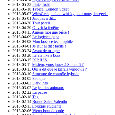
2013-05-22
Pluie, froid
2013-05-18
Typical London Street
2013-05-03
WhisGeek, le bon whisky pour nous, les geeks
2013-05-01
Jacques a dit...
2013-04-30
Tout pareil
2013-04-20
Ouvrir la fenêtre
2013-04-11
Amène moi une bière !
2013-04-09
Le logicien papa
2013-04-08
Mon boss ce technophile
2013-04-01
Je leur ai dit : facile !
2013-03-24
Avant de manger
2013-03-20
Iterate like a boss
2013-03-15
RIP RSS
2013-03-11
M'sieur, vous jouez à Starcraft ?
2013-03-11
Qui a dit que je kiffais windows ?
2013-03-10
Structure de contrôle hybride
2013-03-05
Sadique
2013-03-03
Dark info
2013-03-02
Le jeu des animaux
2013-02-22
La pause
2013-02-18
Tag
2013-02-14
Bonne Saint-Valentin
2013-02-11
Logique étudiante
2013-02-06
Vieux bout de code