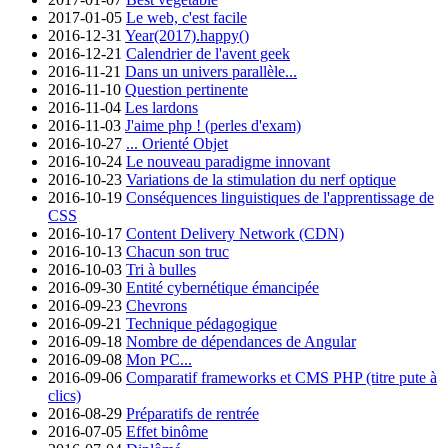
2017-01-05
Le web, c'est facile
2016-12-31
Year(2017).happy()
2016-12-21
Calendrier de l'avent geek
2016-11-21
Dans un univers parallèle...
2016-11-10
Question pertinente
2016-11-04
Les lardons
2016-11-03
J'aime php ! (perles d'exam)
2016-10-27
... Orienté Objet
2016-10-24
Le nouveau paradigme innovant
2016-10-23
Variations de la stimulation du nerf optique
2016-10-19
Conséquences linguistiques de l'apprentissage de
CSS
2016-10-17
Content Delivery Network (CDN)
2016-10-13
Chacun son truc
2016-10-03
Tri à bulles
2016-09-30
Entité cybernétique émancipée
2016-09-23
Chevrons
2016-09-21
Technique pédagogique
2016-09-18
Nombre de dépendances de Angular
2016-09-08
Mon PC...
2016-09-06
Comparatif frameworks et CMS PHP (titre pute à
clics)
2016-08-29
Préparatifs de rentrée
2016-07-05
Effet binôme