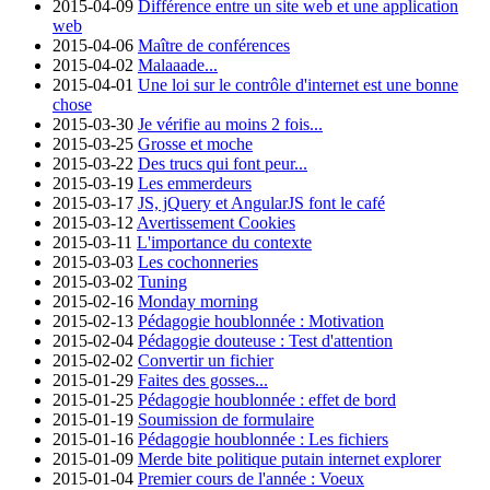
2015-04-09
Différence entre un site web et une application
web
2015-04-06
Maître de conférences
2015-04-02
Malaaade...
2015-04-01
Une loi sur le contrôle d'internet est une bonne
chose
2015-03-30
Je vérifie au moins 2 fois...
2015-03-25
Grosse et moche
2015-03-22
Des trucs qui font peur...
2015-03-19
Les emmerdeurs
2015-03-17
JS, jQuery et AngularJS font le café
2015-03-12
Avertissement Cookies
2015-03-11
L'importance du contexte
2015-03-03
Les cochonneries
2015-03-02
Tuning
2015-02-16
Monday morning
2015-02-13
Pédagogie houblonnée : Motivation
2015-02-04
Pédagogie douteuse : Test d'attention
2015-02-02
Convertir un fichier
2015-01-29
Faites des gosses...
2015-01-25
Pédagogie houblonnée : effet de bord
2015-01-19
Soumission de formulaire
2015-01-16
Pédagogie houblonnée : Les fichiers
2015-01-09
Merde bite politique putain internet explorer
2015-01-04
Premier cours de l'année : Voeux