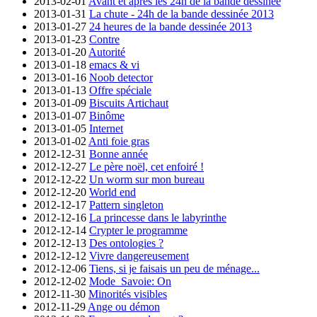
2013-02-01
Avant et après les 24h de la bande dessinée
2013-01-31
La chute - 24h de la bande dessinée 2013
2013-01-27
24 heures de la bande dessinée 2013
2013-01-23
Contre
2013-01-20
Autorité
2013-01-18
emacs & vi
2013-01-16
Noob detector
2013-01-13
Offre spéciale
2013-01-09
Biscuits Artichaut
2013-01-07
Binôme
2013-01-05
Internet
2013-01-02
Anti foie gras
2012-12-31
Bonne année
2012-12-27
Le père noël, cet enfoiré !
2012-12-22
Un worm sur mon bureau
2012-12-20
World end
2012-12-17
Pattern singleton
2012-12-16
La princesse dans le labyrinthe
2012-12-14
Crypter le programme
2012-12-13
Des ontologies ?
2012-12-12
Vivre dangereusement
2012-12-06
Tiens, si je faisais un peu de ménage...
2012-12-02
Mode_Savoie: On
2012-11-30
Minorités visibles
2012-11-29
Ange ou démon