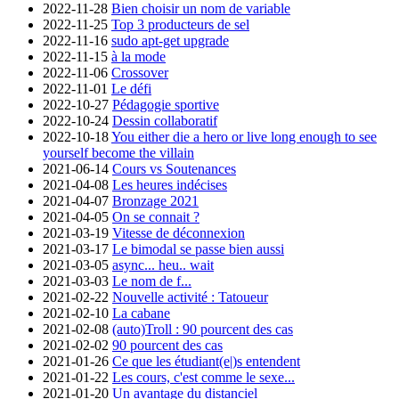
2022-11-28
Bien choisir un nom de variable
2022-11-25
Top 3 producteurs de sel
2022-11-16
sudo apt-get upgrade
2022-11-15
à la mode
2022-11-06
Crossover
2022-11-01
Le défi
2022-10-27
Pédagogie sportive
2022-10-24
Dessin collaboratif
2022-10-18
You either die a hero or live long enough to see
yourself become the villain
2021-06-14
Cours vs Soutenances
2021-04-08
Les heures indécises
2021-04-07
Bronzage 2021
2021-04-05
On se connait ?
2021-03-19
Vitesse de déconnexion
2021-03-17
Le bimodal se passe bien aussi
2021-03-05
async... heu.. wait
2021-03-03
Le nom de f...
2021-02-22
Nouvelle activité : Tatoueur
2021-02-10
La cabane
2021-02-08
(auto)Troll : 90 pourcent des cas
2021-02-02
90 pourcent des cas
2021-01-26
Ce que les étudiant(e|)s entendent
2021-01-22
Les cours, c'est comme le sexe...
2021-01-20
Un avantage du distanciel