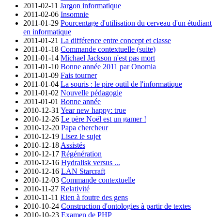
2011-02-11
Jargon informatique
2011-02-06
Insomnie
2011-01-29
Pourcentage d'utilisation du cerveau d'un étudiant
en informatique
2011-01-21
La différence entre concept et classe
2011-01-18
Commande contextuelle (suite)
2011-01-14
Michael Jackson n'est pas mort
2011-01-10
Bonne année 2011 par Onomia
2011-01-09
Fais tourner
2011-01-04
La souris : le pire outil de l'informatique
2011-01-02
Nouvelle pédagogie
2011-01-01
Bonne année
2010-12-31
Year new happy: true
2010-12-26
Le père Noël est un gamer !
2010-12-20
Papa chercheur
2010-12-19
Lisez le sujet
2010-12-18
Assistés
2010-12-17
Régénération
2010-12-16
Hydralisk versus ...
2010-12-16
LAN Starcraft
2010-12-03
Commande contextuelle
2010-11-27
Relativité
2010-11-11
Rien à foutre des gens
2010-10-24
Construction d'ontologies à partir de textes
2010-10-23
Examen de PHP