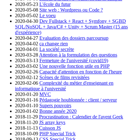
2020-05-23
L'école du futur
2020-05-08
Site web : Wordpress ou Code ?
2020-05-02
Le voeu
2020-04-30
Dev Fullstack + React + Symfony + SGBD
SQL/NoSQL + Java/C# + Unity + Scrum Master (15 ans
d'expérience)
2020-04-27
Evaluation des dossiers parcoursup
2020-04-02
ça change rien
2020-04-01
La société secrète
2020-03-28
Attention à la formulation des questions
2020-03-13
Fermeture de l'université (covid19)
2020-03-02
Une nouvelle fonction utile en PHP
2020-02-26
Capacité d'attention en fonction de l'heure
2020-02-12
Scènes de films revisitées
2020-02-06
Complexité du métier d'enseignant en
informatique à l'université
2020-01-20
MVC
2020-01-16
Pédagogie houblonnée : client / serveur
2020-01-10
Supers pouvoirs
2020-01-02
Bonne année 2020
2018-11-29
Procrastination : Calendier de l'avent Geek
2018-11-20
JS array keys
2018-11-13
Cuisson JS
2018-10-09
PHP Special Trick
2018-09-13
CSS Special Trick