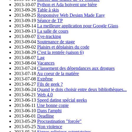
2013-10-07
Python et Ada boivent une bière
2013-09-26
Table à skis
2013-09-25
Responsive Web Design Made Easy
2013-09-19
Séance de TP
2013-09-14
La meilleure application pour Google Glass
2013-09-13
La salle de cours
2013-09-07
Eye-tracking
2013-09-04
Soutenance de stage
2013-09-02
Plaisirs et déplaisirs du code
2013-08-29
C'est la rentrée (saison 6)
2013-08-07
Lag
2013-08-04
Vacances
2013-07-24
Classement des dépendances aux drogues
2013-07-18
Au coeur de la matière
2013-07-08
Extrême
2013-06-27
Fils de geek ?
2013-06-24
Quand je dois choisir entre deux bibliothèques...
2013-06-21
Web 4.0
2013-06-13
Speed dating spécial geeks
2013-06-11
Une bonne copie
2013-06-10
Dans l'amphi
2013-06-01
Deadline
2013-05-29
Procrastination "forcée"
2013-05-25
Non violence
2013-05-24
Signes religieux ostentatoires