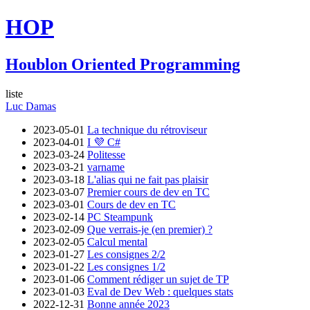
HOP
Houblon Oriented Programming
liste
Luc Damas
2023-05-01
La technique du rétroviseur
2023-04-01
I 💜 C#
2023-03-24
Politesse
2023-03-21
varname
2023-03-18
L'alias qui ne fait pas plaisir
2023-03-07
Premier cours de dev en TC
2023-03-01
Cours de dev en TC
2023-02-14
PC Steampunk
2023-02-09
Que verrais-je (en premier) ?
2023-02-05
Calcul mental
2023-01-27
Les consignes 2/2
2023-01-22
Les consignes 1/2
2023-01-06
Comment rédiger un sujet de TP
2023-01-03
Eval de Dev Web : quelques stats
2022-12-31
Bonne année 2023