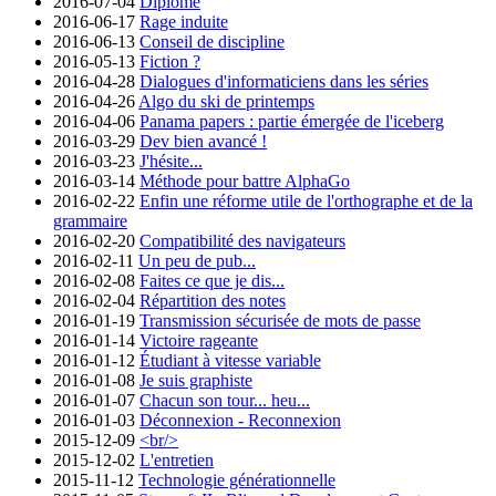
2016-07-04
Diplômé
2016-06-17
Rage induite
2016-06-13
Conseil de discipline
2016-05-13
Fiction ?
2016-04-28
Dialogues d'informaticiens dans les séries
2016-04-26
Algo du ski de printemps
2016-04-06
Panama papers : partie émergée de l'iceberg
2016-03-29
Dev bien avancé !
2016-03-23
J'hésite...
2016-03-14
Méthode pour battre AlphaGo
2016-02-22
Enfin une réforme utile de l'orthographe et de la
grammaire
2016-02-20
Compatibilité des navigateurs
2016-02-11
Un peu de pub...
2016-02-08
Faites ce que je dis...
2016-02-04
Répartition des notes
2016-01-19
Transmission sécurisée de mots de passe
2016-01-14
Victoire rageante
2016-01-12
Étudiant à vitesse variable
2016-01-08
Je suis graphiste
2016-01-07
Chacun son tour... heu...
2016-01-03
Déconnexion - Reconnexion
2015-12-09
<br/>
2015-12-02
L'entretien
2015-11-12
Technologie générationnelle