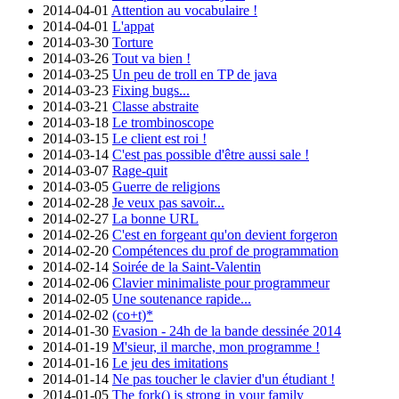
2014-04-01
Attention au vocabulaire !
2014-04-01
L'appat
2014-03-30
Torture
2014-03-26
Tout va bien !
2014-03-25
Un peu de troll en TP de java
2014-03-23
Fixing bugs...
2014-03-21
Classe abstraite
2014-03-18
Le trombinoscope
2014-03-15
Le client est roi !
2014-03-14
C'est pas possible d'être aussi sale !
2014-03-07
Rage-quit
2014-03-05
Guerre de religions
2014-02-28
Je veux pas savoir...
2014-02-27
La bonne URL
2014-02-26
C'est en forgeant qu'on devient forgeron
2014-02-20
Compétences du prof de programmation
2014-02-14
Soirée de la Saint-Valentin
2014-02-06
Clavier minimaliste pour programmeur
2014-02-05
Une soutenance rapide...
2014-02-02
(co+t)*
2014-01-30
Evasion - 24h de la bande dessinée 2014
2014-01-19
M'sieur, il marche, mon programme !
2014-01-16
Le jeu des imitations
2014-01-14
Ne pas toucher le clavier d'un étudiant !
2014-01-05
The fork() is strong in your family