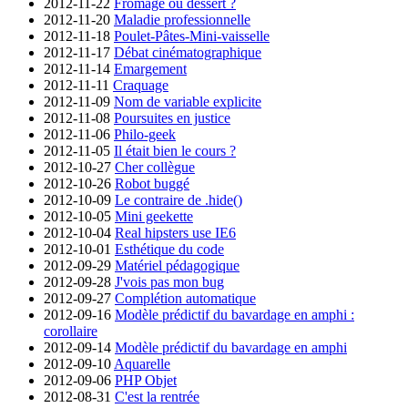
2012-11-22
Fromage ou dessert ?
2012-11-20
Maladie professionnelle
2012-11-18
Poulet-Pâtes-Mini-vaisselle
2012-11-17
Débat cinématographique
2012-11-14
Emargement
2012-11-11
Craquage
2012-11-09
Nom de variable explicite
2012-11-08
Poursuites en justice
2012-11-06
Philo-geek
2012-11-05
Il était bien le cours ?
2012-10-27
Cher collègue
2012-10-26
Robot buggé
2012-10-09
Le contraire de .hide()
2012-10-05
Mini geekette
2012-10-04
Real hipsters use IE6
2012-10-01
Esthétique du code
2012-09-29
Matériel pédagogique
2012-09-28
J'vois pas mon bug
2012-09-27
Complétion automatique
2012-09-16
Modèle prédictif du bavardage en amphi :
corollaire
2012-09-14
Modèle prédictif du bavardage en amphi
2012-09-10
Aquarelle
2012-09-06
PHP Objet
2012-08-31
C'est la rentrée