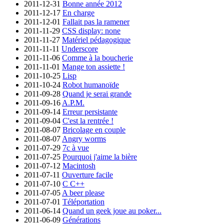
2011-12-31
Bonne année 2012
2011-12-17
En charge
2011-12-01
Fallait pas la ramener
2011-11-29
CSS display: none
2011-11-27
Matériel pédagogique
2011-11-11
Underscore
2011-11-06
Comme à la boucherie
2011-11-01
Mange ton assiette !
2011-10-25
Lisp
2011-10-24
Robot humanoïde
2011-09-28
Quand je serai grande
2011-09-16
A.P.M.
2011-09-14
Erreur persistante
2011-09-04
C'est la rentrée !
2011-08-07
Bricolage en couple
2011-08-07
Angry worms
2011-07-29
7c à vue
2011-07-25
Pourquoi j'aime la bière
2011-07-12
Macintosh
2011-07-11
Ouverture facile
2011-07-10
C C++
2011-07-05
A beer please
2011-07-01
Téléportation
2011-06-14
Quand un geek joue au poker...
2011-06-09
Générations