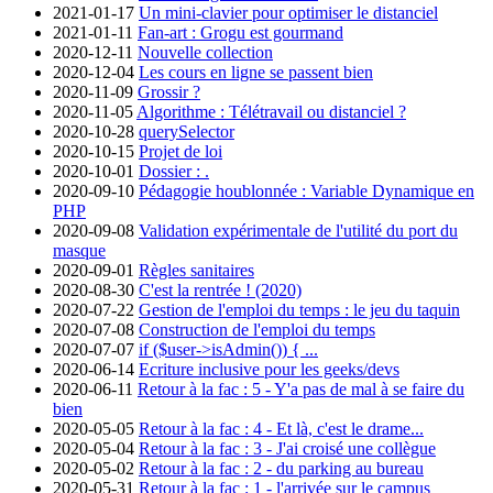
2021-01-17
Un mini-clavier pour optimiser le distanciel
2021-01-11
Fan-art : Grogu est gourmand
2020-12-11
Nouvelle collection
2020-12-04
Les cours en ligne se passent bien
2020-11-09
Grossir ?
2020-11-05
Algorithme : Télétravail ou distanciel ?
2020-10-28
querySelector
2020-10-15
Projet de loi
2020-10-01
Dossier : .
2020-09-10
Pédagogie houblonnée : Variable Dynamique en
PHP
2020-09-08
Validation expérimentale de l'utilité du port du
masque
2020-09-01
Règles sanitaires
2020-08-30
C'est la rentrée ! (2020)
2020-07-22
Gestion de l'emploi du temps : le jeu du taquin
2020-07-08
Construction de l'emploi du temps
2020-07-07
if ($user->isAdmin()) { ...
2020-06-14
Ecriture inclusive pour les geeks/devs
2020-06-11
Retour à la fac : 5 - Y'a pas de mal à se faire du
bien
2020-05-05
Retour à la fac : 4 - Et là, c'est le drame...
2020-05-04
Retour à la fac : 3 - J'ai croisé une collègue
2020-05-02
Retour à la fac : 2 - du parking au bureau
2020-05-31
Retour à la fac : 1 - l'arrivée sur le campus