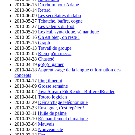
2010-06-15
Du rhum pour Ariane
2010-06-14
Retard
2010-06-09
Les secrétaires du labo
2010-05-27
Tchatche, baffre, cogne
2010-05-27
Les valeurs du foot
2010-05-19
Lexical, syntaxique, sémantique
2010-05-16
On est bien, on reste !
2010-05-15
Graph
2010-05-13
Travail de groupe
2010-05-05
Rien qu'un mec...
2010-04-28
Chasteté
2010-04-19
go(o)d gamer
2010-04-18
Apprentissage de la langue et formation des
concepts
2010-04-17
Ping timeout
2010-04-09
Grosse semaine
2010-04-02
Java Stream FileReader BufferedReader
2010-04-01
Totoro logicien
2010-03-29
Démarchage téléphonique
2010-03-23
Enseigner, c'est répéter !
2010-03-11
Huile de palme
2010-03-10
Réchauffement climatique
2010-03-04
Mauvais
2010-02-24
Nouveau site
2010-02-18
Fée