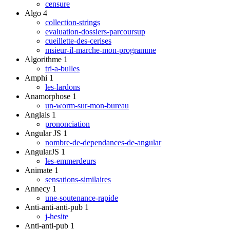
censure
Algo
4
collection-strings
evaluation-dossiers-parcoursup
cueillette-des-cerises
msieur-il-marche-mon-programme
Algorithme
1
tri-a-bulles
Amphi
1
les-lardons
Anamorphose
1
un-worm-sur-mon-bureau
Anglais
1
prononciation
Angular JS
1
nombre-de-dependances-de-angular
AngularJS
1
les-emmerdeurs
Animate
1
sensations-similaires
Annecy
1
une-soutenance-rapide
Anti-anti-anti-pub
1
j-hesite
Anti-anti-pub
1