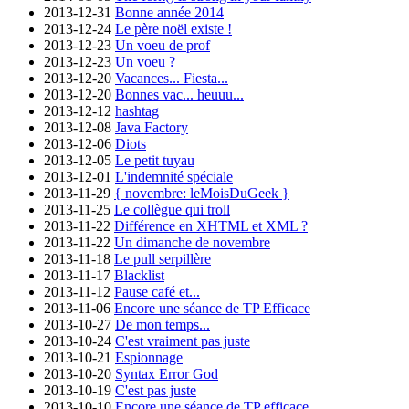
2013-12-31
Bonne année 2014
2013-12-24
Le père noël existe !
2013-12-23
Un voeu de prof
2013-12-23
Un voeu ?
2013-12-20
Vacances... Fiesta...
2013-12-20
Bonnes vac... heuuu...
2013-12-12
hashtag
2013-12-08
Java Factory
2013-12-06
Diots
2013-12-05
Le petit tuyau
2013-12-01
L'indemnité spéciale
2013-11-29
{ novembre: leMoisDuGeek }
2013-11-25
Le collègue qui troll
2013-11-22
Différence en XHTML et XML ?
2013-11-22
Un dimanche de novembre
2013-11-18
Le pull serpillère
2013-11-17
Blacklist
2013-11-12
Pause café et...
2013-11-06
Encore une séance de TP Efficace
2013-10-27
De mon temps...
2013-10-24
C'est vraiment pas juste
2013-10-21
Espionnage
2013-10-20
Syntax Error God
2013-10-19
C'est pas juste
2013-10-10
Encore une séance de TP efficace