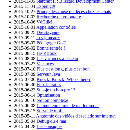
2015-11-05
Starcraft II : Blizzard Development Center
2015-11-04
Expert C#
2015-10-27
Principales cause de décès chez les chats
2015-10-07
Recherche de volontaire
2015-10-06
VdCdM
2015-10-01
Appellation contrôlée
2015-09-25
Die stagiaire
2015-09-11
Les jumeaux
2015-09-07
Pédagogie GoT
2015-09-02
Bonne rentrée !
2015-08-15
HP ZBook
2015-08-08
Les vacances à l'océan
2015-07-23
Vacances
2015-07-10
Plus c'est long, plus c'est bon
2015-07-09
Serveur Java
2015-07-06
Knock! Knock! Who's there?
2015-06-30
Flux lucratifs
2015-06-23
Suis-je un bon prof ?
2015-06-14
Optimisation
2015-06-10
Notion complexe
2015-06-08
La meilleure amie de ma femme...
2015-05-15
Surveille moi !
2015-05-11
Anatomie des vidéos d'escalade sur internet
2015-05-04
Debug du 4 mai
2015-04-28
Les consignes