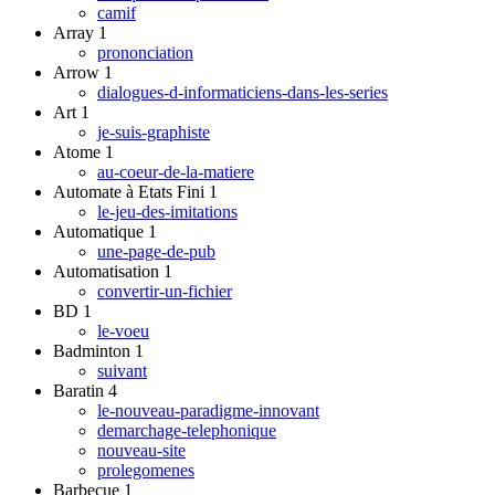
camif
Array
1
prononciation
Arrow
1
dialogues-d-informaticiens-dans-les-series
Art
1
je-suis-graphiste
Atome
1
au-coeur-de-la-matiere
Automate à Etats Fini
1
le-jeu-des-imitations
Automatique
1
une-page-de-pub
Automatisation
1
convertir-un-fichier
BD
1
le-voeu
Badminton
1
suivant
Baratin
4
le-nouveau-paradigme-innovant
demarchage-telephonique
nouveau-site
prolegomenes
Barbecue
1