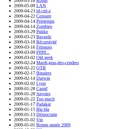
2009-05-18
Robin
2009-05-09
LAN
2009-04-23
irl-ctrl-z
2009-04-22
Censure
2009-04-14
Printemps
2009-04-14
Zombies
2009-03-29
Pukko
2009-03-23
Bavards
2009-03-18
Récursivité
2009-03-16
Fringues
2009-03-09
Pfffff...
2009-03-02
Old geek
2009-02-24
Mardi-gras-des-cendres
2009-02-22
OTB
2009-02-17
Binaires
2009-02-14
Darwin
2009-02-02
Lyon
2009-01-28
Camif
2009-01-28
Savoies
2009-01-22
Too much
2009-01-17
Padakar
2009-01-15
Bla bla
2009-01-13
Démocratie
2009-01-02
Vin
2009-01-01
Bonne année 2009