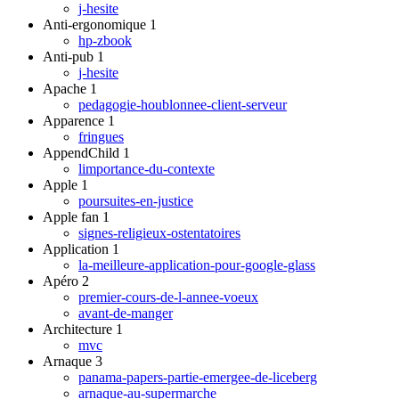
j-hesite
Anti-ergonomique
1
hp-zbook
Anti-pub
1
j-hesite
Apache
1
pedagogie-houblonnee-client-serveur
Apparence
1
fringues
AppendChild
1
limportance-du-contexte
Apple
1
poursuites-en-justice
Apple fan
1
signes-religieux-ostentatoires
Application
1
la-meilleure-application-pour-google-glass
Apéro
2
premier-cours-de-l-annee-voeux
avant-de-manger
Architecture
1
mvc
Arnaque
3
panama-papers-partie-emergee-de-liceberg
arnaque-au-supermarche