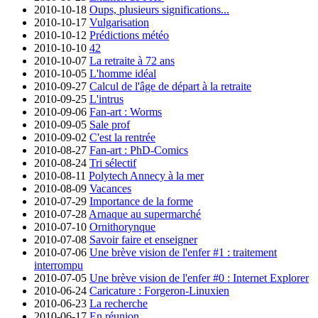
2010-10-18
Oups, plusieurs significations...
2010-10-17
Vulgarisation
2010-10-12
Prédictions météo
2010-10-10
42
2010-10-07
La retraite à 72 ans
2010-10-05
L'homme idéal
2010-09-27
Calcul de l'âge de départ à la retraite
2010-09-25
L'intrus
2010-09-06
Fan-art : Worms
2010-09-05
Sale prof
2010-09-02
C'est la rentrée
2010-08-27
Fan-art : PhD-Comics
2010-08-24
Tri sélectif
2010-08-11
Polytech Annecy à la mer
2010-08-09
Vacances
2010-07-29
Importance de la forme
2010-07-28
Arnaque au supermarché
2010-07-10
Ornithorynque
2010-07-08
Savoir faire et enseigner
2010-07-06
Une brève vision de l'enfer #1 : traitement
interrompu
2010-07-05
Une brève vision de l'enfer #0 : Internet Explorer
2010-06-24
Caricature : Forgeron-Linuxien
2010-06-23
La recherche
2010-06-17
En réunion