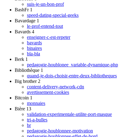
suis-je-un-bon-prof
BashFr
1
speed-dating-special-geeks
Bavardage
1
le-prof-entend-tout
Bavards
4
enseigner-c-est-repeter
bavards
binaires
bla-bla
Berk
1
pedagogie-houblonee_variable-dynamique-php
Bibliothèque
1
quand-je-dois-choisir-entre-deux-bibliotheques
Big brother
2
content-delivery-network-cdn
avertissement-cookies
Bitcoin
1
monnaies
Bière
13
validation-experimentale-utilite-port-masque
tri-a-bulles
br
pedagogie-houblonnee-motivation
pedagogie-houblonnee-effet-de-bord