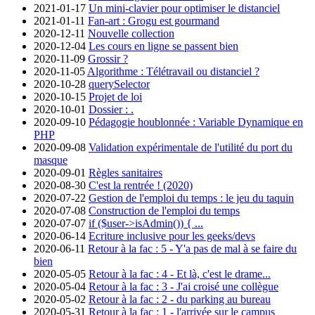
2021-01-17
Un mini-clavier pour optimiser le distanciel
2021-01-11
Fan-art : Grogu est gourmand
2020-12-11
Nouvelle collection
2020-12-04
Les cours en ligne se passent bien
2020-11-09
Grossir ?
2020-11-05
Algorithme : Télétravail ou distanciel ?
2020-10-28
querySelector
2020-10-15
Projet de loi
2020-10-01
Dossier : .
2020-09-10
Pédagogie houblonnée : Variable Dynamique en
PHP
2020-09-08
Validation expérimentale de l'utilité du port du
masque
2020-09-01
Règles sanitaires
2020-08-30
C'est la rentrée ! (2020)
2020-07-22
Gestion de l'emploi du temps : le jeu du taquin
2020-07-08
Construction de l'emploi du temps
2020-07-07
if ($user->isAdmin()) { ...
2020-06-14
Ecriture inclusive pour les geeks/devs
2020-06-11
Retour à la fac : 5 - Y'a pas de mal à se faire du
bien
2020-05-05
Retour à la fac : 4 - Et là, c'est le drame...
2020-05-04
Retour à la fac : 3 - J'ai croisé une collègue
2020-05-02
Retour à la fac : 2 - du parking au bureau
2020-05-31
Retour à la fac : 1 - l'arrivée sur le campus