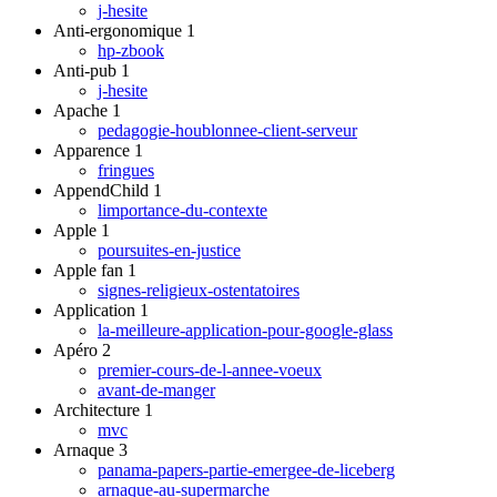
j-hesite
Anti-ergonomique
1
hp-zbook
Anti-pub
1
j-hesite
Apache
1
pedagogie-houblonnee-client-serveur
Apparence
1
fringues
AppendChild
1
limportance-du-contexte
Apple
1
poursuites-en-justice
Apple fan
1
signes-religieux-ostentatoires
Application
1
la-meilleure-application-pour-google-glass
Apéro
2
premier-cours-de-l-annee-voeux
avant-de-manger
Architecture
1
mvc
Arnaque
3
panama-papers-partie-emergee-de-liceberg
arnaque-au-supermarche