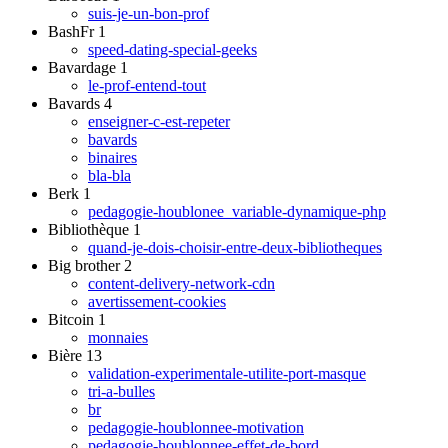
suis-je-un-bon-prof
BashFr
1
speed-dating-special-geeks
Bavardage
1
le-prof-entend-tout
Bavards
4
enseigner-c-est-repeter
bavards
binaires
bla-bla
Berk
1
pedagogie-houblonee_variable-dynamique-php
Bibliothèque
1
quand-je-dois-choisir-entre-deux-bibliotheques
Big brother
2
content-delivery-network-cdn
avertissement-cookies
Bitcoin
1
monnaies
Bière
13
validation-experimentale-utilite-port-masque
tri-a-bulles
br
pedagogie-houblonnee-motivation
pedagogie-houblonnee-effet-de-bord