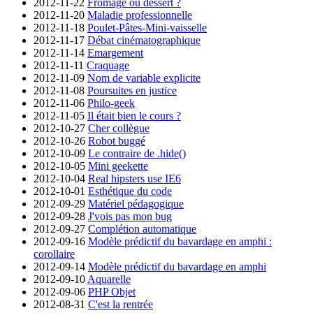
2012-11-22
Fromage ou dessert ?
2012-11-20
Maladie professionnelle
2012-11-18
Poulet-Pâtes-Mini-vaisselle
2012-11-17
Débat cinématographique
2012-11-14
Emargement
2012-11-11
Craquage
2012-11-09
Nom de variable explicite
2012-11-08
Poursuites en justice
2012-11-06
Philo-geek
2012-11-05
Il était bien le cours ?
2012-10-27
Cher collègue
2012-10-26
Robot buggé
2012-10-09
Le contraire de .hide()
2012-10-05
Mini geekette
2012-10-04
Real hipsters use IE6
2012-10-01
Esthétique du code
2012-09-29
Matériel pédagogique
2012-09-28
J'vois pas mon bug
2012-09-27
Complétion automatique
2012-09-16
Modèle prédictif du bavardage en amphi :
corollaire
2012-09-14
Modèle prédictif du bavardage en amphi
2012-09-10
Aquarelle
2012-09-06
PHP Objet
2012-08-31
C'est la rentrée