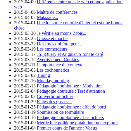
2015-04-09
Différence entre un site web et une application
web
2015-04-06
Maître de conférences
2015-04-02
Malaaade...
2015-04-01
Une loi sur le contrôle d'internet est une bonne
chose
2015-03-30
Je vérifie au moins 2 fois...
2015-03-25
Grosse et moche
2015-03-22
Des trucs qui font peur...
2015-03-19
Les emmerdeurs
2015-03-17
JS, jQuery et AngularJS font le café
2015-03-12
Avertissement Cookies
2015-03-11
L'importance du contexte
2015-03-03
Les cochonneries
2015-03-02
Tuning
2015-02-16
Monday morning
2015-02-13
Pédagogie houblonnée : Motivation
2015-02-04
Pédagogie douteuse : Test d'attention
2015-02-02
Convertir un fichier
2015-01-29
Faites des gosses...
2015-01-25
Pédagogie houblonnée : effet de bord
2015-01-19
Soumission de formulaire
2015-01-16
Pédagogie houblonnée : Les fichiers
2015-01-09
Merde bite politique putain internet explorer
2015-01-04
Premier cours de l'année : Voeux