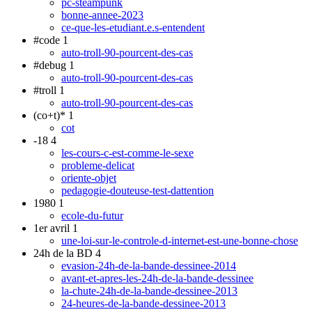
pc-steampunk
bonne-annee-2023
ce-que-les-etudiant.e.s-entendent
#code
1
auto-troll-90-pourcent-des-cas
#debug
1
auto-troll-90-pourcent-des-cas
#troll
1
auto-troll-90-pourcent-des-cas
(co+t)*
1
cot
-18
4
les-cours-c-est-comme-le-sexe
probleme-delicat
oriente-objet
pedagogie-douteuse-test-dattention
1980
1
ecole-du-futur
1er avril
1
une-loi-sur-le-controle-d-internet-est-une-bonne-chose
24h de la BD
4
evasion-24h-de-la-bande-dessinee-2014
avant-et-apres-les-24h-de-la-bande-dessinee
la-chute-24h-de-la-bande-dessinee-2013
24-heures-de-la-bande-dessinee-2013