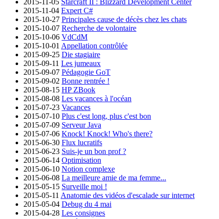
2015-11-05
Starcraft II : Blizzard Development Center
2015-11-04
Expert C#
2015-10-27
Principales cause de décès chez les chats
2015-10-07
Recherche de volontaire
2015-10-06
VdCdM
2015-10-01
Appellation contrôlée
2015-09-25
Die stagiaire
2015-09-11
Les jumeaux
2015-09-07
Pédagogie GoT
2015-09-02
Bonne rentrée !
2015-08-15
HP ZBook
2015-08-08
Les vacances à l'océan
2015-07-23
Vacances
2015-07-10
Plus c'est long, plus c'est bon
2015-07-09
Serveur Java
2015-07-06
Knock! Knock! Who's there?
2015-06-30
Flux lucratifs
2015-06-23
Suis-je un bon prof ?
2015-06-14
Optimisation
2015-06-10
Notion complexe
2015-06-08
La meilleure amie de ma femme...
2015-05-15
Surveille moi !
2015-05-11
Anatomie des vidéos d'escalade sur internet
2015-05-04
Debug du 4 mai
2015-04-28
Les consignes