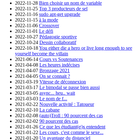
2022-11-28
Bien choisir un nom de variable
2022-11-25
Top 3 producteurs de sel
2022-11-16
sudo apt-get upgrade
2022-11-15
à la mode
2022-11-06
Crossover
2022-11-01
Le défi
2022-10-27
Pédagogie sportive
2022-10-24
Dessin collaboratif
2022-10-18
You either die a hero or live long enough to see
yourself become the villain
2021-06-14
Cours vs Soutenances
2021-04-08
Les heures indécises
2021-04-07
Bronzage 2021
2021-04-05
On se connait ?
2021-03-19
Vitesse de déconnexion
2021-03-17
Le bimodal se passe bien aussi
2021-03-05
async... heu.. wait
2021-03-03
Le nom de f...
2021-02-22
Nouvelle activité : Tatoueur
2021-02-10
La cabane
2021-02-08
(auto)Troll : 90 pourcent des cas
2021-02-02
90 pourcent des cas
2021-01-26
Ce que les étudiant(e|)s entendent
2021-01-22
Les cours, c'est comme le sexe...
2021-01-20
Un avantage du distanciel