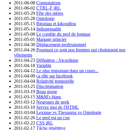
2011-06-08
Connotations
2011-06-02
CTRL-F iRL
2011-05-29
Fête des mères
2011-05-28
Ontologie
2011-05-15
Bitoniau et kikouillou
2011-05-14
Indispensable
2011-05-08
Le comble du prof de logique
2011-05-01
Mariage princier
2011-04-30
Déplacement professionnel
2011-04-26
Pourquoi ce sont nos femmes qui choisissent nos
vêtements
2011-04-23
Définition : Alcoolique
2011-04-18
Variable
2011-04-12
Le plus important dans un cours...
2011-04-09
ça râle sur facebook
2011-04-04
Relativité temporelle
2011-03-25
Discrimination
2011-03-19
Beau gosse
2011-03-15
M&M's blanc
2011-03-12
Neurones de geek
2011-03-10
Servez moi de l'HTML
2011-03-04
Lexique vs Thesaurus vs Ontologie
2011-02-26
Le prof est un con
2011-02-22
CSS iRL
2011-02-17
Tâche répétitive