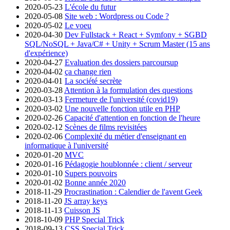
2020-05-23
L'école du futur
2020-05-08
Site web : Wordpress ou Code ?
2020-05-02
Le voeu
2020-04-30
Dev Fullstack + React + Symfony + SGBD
SQL/NoSQL + Java/C# + Unity + Scrum Master (15 ans
d'expérience)
2020-04-27
Evaluation des dossiers parcoursup
2020-04-02
ça change rien
2020-04-01
La société secrète
2020-03-28
Attention à la formulation des questions
2020-03-13
Fermeture de l'université (covid19)
2020-03-02
Une nouvelle fonction utile en PHP
2020-02-26
Capacité d'attention en fonction de l'heure
2020-02-12
Scènes de films revisitées
2020-02-06
Complexité du métier d'enseignant en
informatique à l'université
2020-01-20
MVC
2020-01-16
Pédagogie houblonnée : client / serveur
2020-01-10
Supers pouvoirs
2020-01-02
Bonne année 2020
2018-11-29
Procrastination : Calendier de l'avent Geek
2018-11-20
JS array keys
2018-11-13
Cuisson JS
2018-10-09
PHP Special Trick
2018-09-13
CSS Special Trick