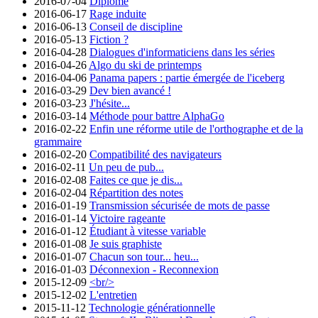
2016-07-04
Diplômé
2016-06-17
Rage induite
2016-06-13
Conseil de discipline
2016-05-13
Fiction ?
2016-04-28
Dialogues d'informaticiens dans les séries
2016-04-26
Algo du ski de printemps
2016-04-06
Panama papers : partie émergée de l'iceberg
2016-03-29
Dev bien avancé !
2016-03-23
J'hésite...
2016-03-14
Méthode pour battre AlphaGo
2016-02-22
Enfin une réforme utile de l'orthographe et de la
grammaire
2016-02-20
Compatibilité des navigateurs
2016-02-11
Un peu de pub...
2016-02-08
Faites ce que je dis...
2016-02-04
Répartition des notes
2016-01-19
Transmission sécurisée de mots de passe
2016-01-14
Victoire rageante
2016-01-12
Étudiant à vitesse variable
2016-01-08
Je suis graphiste
2016-01-07
Chacun son tour... heu...
2016-01-03
Déconnexion - Reconnexion
2015-12-09
<br/>
2015-12-02
L'entretien
2015-11-12
Technologie générationnelle