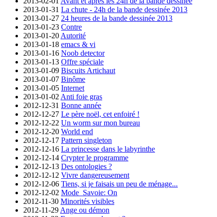
2013-02-01
Avant et après les 24h de la bande dessinée
2013-01-31
La chute - 24h de la bande dessinée 2013
2013-01-27
24 heures de la bande dessinée 2013
2013-01-23
Contre
2013-01-20
Autorité
2013-01-18
emacs & vi
2013-01-16
Noob detector
2013-01-13
Offre spéciale
2013-01-09
Biscuits Artichaut
2013-01-07
Binôme
2013-01-05
Internet
2013-01-02
Anti foie gras
2012-12-31
Bonne année
2012-12-27
Le père noël, cet enfoiré !
2012-12-22
Un worm sur mon bureau
2012-12-20
World end
2012-12-17
Pattern singleton
2012-12-16
La princesse dans le labyrinthe
2012-12-14
Crypter le programme
2012-12-13
Des ontologies ?
2012-12-12
Vivre dangereusement
2012-12-06
Tiens, si je faisais un peu de ménage...
2012-12-02
Mode_Savoie: On
2012-11-30
Minorités visibles
2012-11-29
Ange ou démon