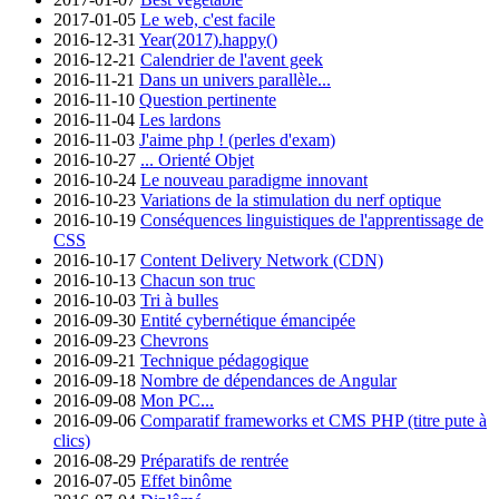
2017-01-05
Le web, c'est facile
2016-12-31
Year(2017).happy()
2016-12-21
Calendrier de l'avent geek
2016-11-21
Dans un univers parallèle...
2016-11-10
Question pertinente
2016-11-04
Les lardons
2016-11-03
J'aime php ! (perles d'exam)
2016-10-27
... Orienté Objet
2016-10-24
Le nouveau paradigme innovant
2016-10-23
Variations de la stimulation du nerf optique
2016-10-19
Conséquences linguistiques de l'apprentissage de
CSS
2016-10-17
Content Delivery Network (CDN)
2016-10-13
Chacun son truc
2016-10-03
Tri à bulles
2016-09-30
Entité cybernétique émancipée
2016-09-23
Chevrons
2016-09-21
Technique pédagogique
2016-09-18
Nombre de dépendances de Angular
2016-09-08
Mon PC...
2016-09-06
Comparatif frameworks et CMS PHP (titre pute à
clics)
2016-08-29
Préparatifs de rentrée
2016-07-05
Effet binôme