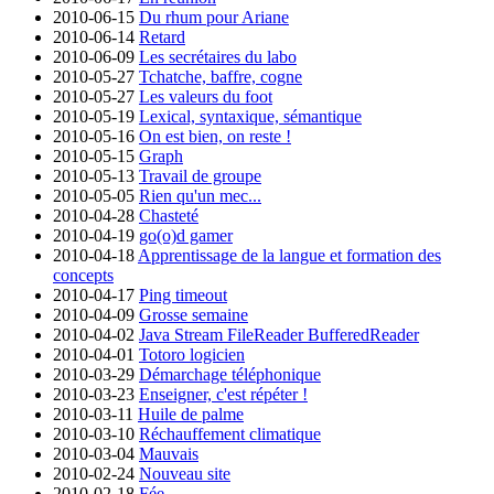
2010-06-15
Du rhum pour Ariane
2010-06-14
Retard
2010-06-09
Les secrétaires du labo
2010-05-27
Tchatche, baffre, cogne
2010-05-27
Les valeurs du foot
2010-05-19
Lexical, syntaxique, sémantique
2010-05-16
On est bien, on reste !
2010-05-15
Graph
2010-05-13
Travail de groupe
2010-05-05
Rien qu'un mec...
2010-04-28
Chasteté
2010-04-19
go(o)d gamer
2010-04-18
Apprentissage de la langue et formation des
concepts
2010-04-17
Ping timeout
2010-04-09
Grosse semaine
2010-04-02
Java Stream FileReader BufferedReader
2010-04-01
Totoro logicien
2010-03-29
Démarchage téléphonique
2010-03-23
Enseigner, c'est répéter !
2010-03-11
Huile de palme
2010-03-10
Réchauffement climatique
2010-03-04
Mauvais
2010-02-24
Nouveau site
2010-02-18
Fée