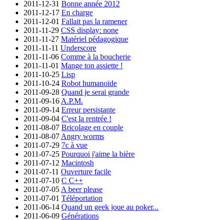
2011-12-31
Bonne année 2012
2011-12-17
En charge
2011-12-01
Fallait pas la ramener
2011-11-29
CSS display: none
2011-11-27
Matériel pédagogique
2011-11-11
Underscore
2011-11-06
Comme à la boucherie
2011-11-01
Mange ton assiette !
2011-10-25
Lisp
2011-10-24
Robot humanoïde
2011-09-28
Quand je serai grande
2011-09-16
A.P.M.
2011-09-14
Erreur persistante
2011-09-04
C'est la rentrée !
2011-08-07
Bricolage en couple
2011-08-07
Angry worms
2011-07-29
7c à vue
2011-07-25
Pourquoi j'aime la bière
2011-07-12
Macintosh
2011-07-11
Ouverture facile
2011-07-10
C C++
2011-07-05
A beer please
2011-07-01
Téléportation
2011-06-14
Quand un geek joue au poker...
2011-06-09
Générations