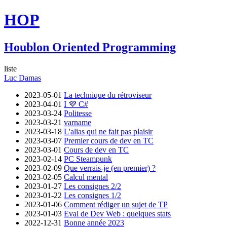
HOP
Houblon Oriented Programming
liste
Luc Damas
2023-05-01
La technique du rétroviseur
2023-04-01
I 💜 C#
2023-03-24
Politesse
2023-03-21
varname
2023-03-18
L'alias qui ne fait pas plaisir
2023-03-07
Premier cours de dev en TC
2023-03-01
Cours de dev en TC
2023-02-14
PC Steampunk
2023-02-09
Que verrais-je (en premier) ?
2023-02-05
Calcul mental
2023-01-27
Les consignes 2/2
2023-01-22
Les consignes 1/2
2023-01-06
Comment rédiger un sujet de TP
2023-01-03
Eval de Dev Web : quelques stats
2022-12-31
Bonne année 2023