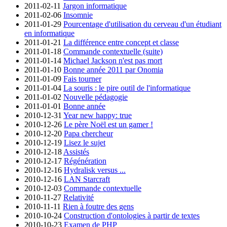
2011-02-11
Jargon informatique
2011-02-06
Insomnie
2011-01-29
Pourcentage d'utilisation du cerveau d'un étudiant
en informatique
2011-01-21
La différence entre concept et classe
2011-01-18
Commande contextuelle (suite)
2011-01-14
Michael Jackson n'est pas mort
2011-01-10
Bonne année 2011 par Onomia
2011-01-09
Fais tourner
2011-01-04
La souris : le pire outil de l'informatique
2011-01-02
Nouvelle pédagogie
2011-01-01
Bonne année
2010-12-31
Year new happy: true
2010-12-26
Le père Noël est un gamer !
2010-12-20
Papa chercheur
2010-12-19
Lisez le sujet
2010-12-18
Assistés
2010-12-17
Régénération
2010-12-16
Hydralisk versus ...
2010-12-16
LAN Starcraft
2010-12-03
Commande contextuelle
2010-11-27
Relativité
2010-11-11
Rien à foutre des gens
2010-10-24
Construction d'ontologies à partir de textes
2010-10-23
Examen de PHP