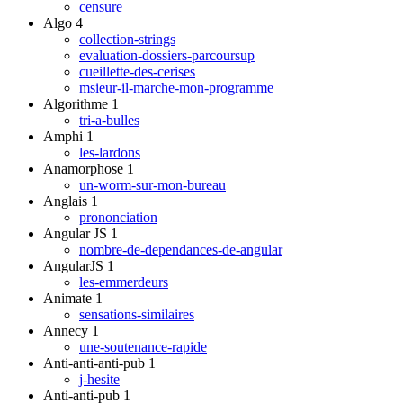
censure
Algo
4
collection-strings
evaluation-dossiers-parcoursup
cueillette-des-cerises
msieur-il-marche-mon-programme
Algorithme
1
tri-a-bulles
Amphi
1
les-lardons
Anamorphose
1
un-worm-sur-mon-bureau
Anglais
1
prononciation
Angular JS
1
nombre-de-dependances-de-angular
AngularJS
1
les-emmerdeurs
Animate
1
sensations-similaires
Annecy
1
une-soutenance-rapide
Anti-anti-anti-pub
1
j-hesite
Anti-anti-pub
1