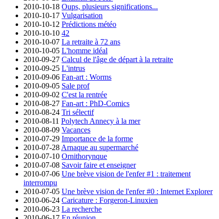
2010-10-18
Oups, plusieurs significations...
2010-10-17
Vulgarisation
2010-10-12
Prédictions météo
2010-10-10
42
2010-10-07
La retraite à 72 ans
2010-10-05
L'homme idéal
2010-09-27
Calcul de l'âge de départ à la retraite
2010-09-25
L'intrus
2010-09-06
Fan-art : Worms
2010-09-05
Sale prof
2010-09-02
C'est la rentrée
2010-08-27
Fan-art : PhD-Comics
2010-08-24
Tri sélectif
2010-08-11
Polytech Annecy à la mer
2010-08-09
Vacances
2010-07-29
Importance de la forme
2010-07-28
Arnaque au supermarché
2010-07-10
Ornithorynque
2010-07-08
Savoir faire et enseigner
2010-07-06
Une brève vision de l'enfer #1 : traitement
interrompu
2010-07-05
Une brève vision de l'enfer #0 : Internet Explorer
2010-06-24
Caricature : Forgeron-Linuxien
2010-06-23
La recherche
2010-06-17
En réunion