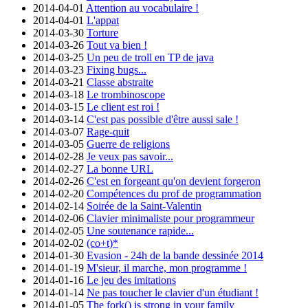
2014-04-01
Attention au vocabulaire !
2014-04-01
L'appat
2014-03-30
Torture
2014-03-26
Tout va bien !
2014-03-25
Un peu de troll en TP de java
2014-03-23
Fixing bugs...
2014-03-21
Classe abstraite
2014-03-18
Le trombinoscope
2014-03-15
Le client est roi !
2014-03-14
C'est pas possible d'être aussi sale !
2014-03-07
Rage-quit
2014-03-05
Guerre de religions
2014-02-28
Je veux pas savoir...
2014-02-27
La bonne URL
2014-02-26
C'est en forgeant qu'on devient forgeron
2014-02-20
Compétences du prof de programmation
2014-02-14
Soirée de la Saint-Valentin
2014-02-06
Clavier minimaliste pour programmeur
2014-02-05
Une soutenance rapide...
2014-02-02
(co+t)*
2014-01-30
Evasion - 24h de la bande dessinée 2014
2014-01-19
M'sieur, il marche, mon programme !
2014-01-16
Le jeu des imitations
2014-01-14
Ne pas toucher le clavier d'un étudiant !
2014-01-05
The fork() is strong in your family