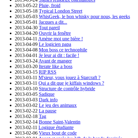
2013-05-22
Pluie, froid
2013-05-18
Typical London Street
2013-05-03
WhisGeek, le bon whisky pour nous, les geeks
2013-05-01
Jacques a dit...
2013-04-30
Tout pareil
2013-04-20
Ouvrir la fenêtre
2013-04-11
Amène moi une bière !
2013-04-09
Le logicien papa
2013-04-08
Mon boss ce technophile
2013-04-01
Je leur ai dit : facile !
2013-03-24
Avant de manger
2013-03-20
Iterate like a boss
2013-03-15
RIP RSS
2013-03-11
M'sieur, vous jouez à Starcraft ?
2013-03-11
Qui a dit que je kiffais windows ?
2013-03-10
Structure de contrôle hybride
2013-03-05
Sadique
2013-03-03
Dark info
2013-03-02
Le jeu des animaux
2013-02-22
La pause
2013-02-18
Tag
2013-02-14
Bonne Saint-Valentin
2013-02-11
Logique étudiante
2013-02-06
Vieux bout de code