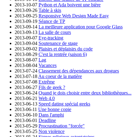
2013-10-07
Python et Ada boivent une bière
2013-09-26
Table à skis
2013-09-25
Responsive Web Design Made Easy
2013-09-19
Séance de TP
2013-09-14
La meilleure application pour Google Glass
2013-09-13
La salle de cours
2013-09-07
Eye-tracking
2013-09-04
Soutenance de stage
2013-09-02
Plaisirs et déplaisirs du code
2013-08-29
C'est la rentrée (saison 6)
2013-08-07
Lag
2013-08-04
Vacances
2013-07-24
Classement des dépendances aux drogues
2013-07-18
Au coeur de la matière
2013-07-08
Extrême
2013-06-27
Fils de geek ?
2013-06-24
Quand je dois choisir entre deux bibliothèques...
2013-06-21
Web 4.0
2013-06-13
Speed dating spécial geeks
2013-06-11
Une bonne copie
2013-06-10
Dans l'amphi
2013-06-01
Deadline
2013-05-29
Procrastination "forcée"
2013-05-25
Non violence
2013-05-24
Signes religieux ostentatoires