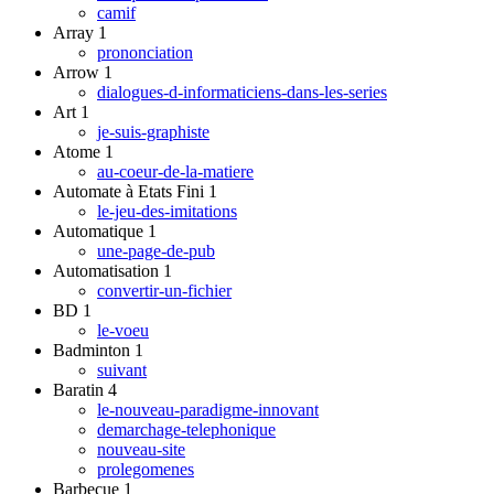
camif
Array
1
prononciation
Arrow
1
dialogues-d-informaticiens-dans-les-series
Art
1
je-suis-graphiste
Atome
1
au-coeur-de-la-matiere
Automate à Etats Fini
1
le-jeu-des-imitations
Automatique
1
une-page-de-pub
Automatisation
1
convertir-un-fichier
BD
1
le-voeu
Badminton
1
suivant
Baratin
4
le-nouveau-paradigme-innovant
demarchage-telephonique
nouveau-site
prolegomenes
Barbecue
1