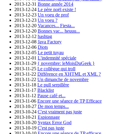
2013-12-31
Bonne année 2014
2013-12-24
Le père noël existe !
2013-12-23
Un voeu de prof
2013-12-23
Un voeu ?
2013-12-20
Vacances... Fiesta...
2013-12-20
Bonnes vac... heuuu...
2013-12-12
hashtag
2013-12-08
Java Factory
2013-12-06
Diots
2013-12-05
Le petit tuyau
2013-12-01
L'indemnité spéciale
2013-11-29
{ novembre: leMoisDuGeek }
2013-11-25
Le collègue qui troll
2013-11-22
Différence en XHTML et XML ?
2013-11-22
Un dimanche de novembre
2013-11-18
Le pull serpillère
2013-11-17
Blacklist
2013-11-12
Pause café et...
2013-11-06
Encore une séance de TP Efficace
2013-10-27
De mon temps...
2013-10-24
C'est vraiment pas juste
2013-10-21
Espionnage
2013-10-20
Syntax Error God
2013-10-19
C'est pas juste
2013-10-10
Encore une séance de TP efficace