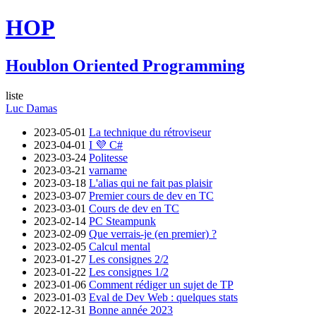
HOP
Houblon Oriented Programming
liste
Luc Damas
2023-05-01
La technique du rétroviseur
2023-04-01
I 💜 C#
2023-03-24
Politesse
2023-03-21
varname
2023-03-18
L'alias qui ne fait pas plaisir
2023-03-07
Premier cours de dev en TC
2023-03-01
Cours de dev en TC
2023-02-14
PC Steampunk
2023-02-09
Que verrais-je (en premier) ?
2023-02-05
Calcul mental
2023-01-27
Les consignes 2/2
2023-01-22
Les consignes 1/2
2023-01-06
Comment rédiger un sujet de TP
2023-01-03
Eval de Dev Web : quelques stats
2022-12-31
Bonne année 2023