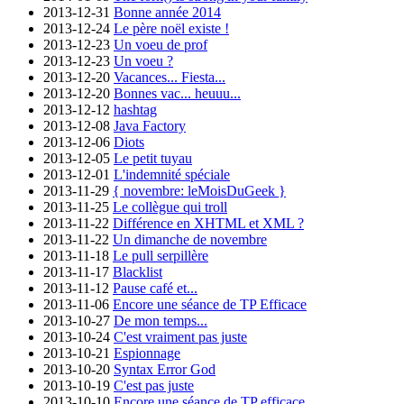
2013-12-31
Bonne année 2014
2013-12-24
Le père noël existe !
2013-12-23
Un voeu de prof
2013-12-23
Un voeu ?
2013-12-20
Vacances... Fiesta...
2013-12-20
Bonnes vac... heuuu...
2013-12-12
hashtag
2013-12-08
Java Factory
2013-12-06
Diots
2013-12-05
Le petit tuyau
2013-12-01
L'indemnité spéciale
2013-11-29
{ novembre: leMoisDuGeek }
2013-11-25
Le collègue qui troll
2013-11-22
Différence en XHTML et XML ?
2013-11-22
Un dimanche de novembre
2013-11-18
Le pull serpillère
2013-11-17
Blacklist
2013-11-12
Pause café et...
2013-11-06
Encore une séance de TP Efficace
2013-10-27
De mon temps...
2013-10-24
C'est vraiment pas juste
2013-10-21
Espionnage
2013-10-20
Syntax Error God
2013-10-19
C'est pas juste
2013-10-10
Encore une séance de TP efficace