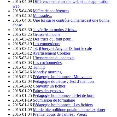
2015-04-09
Différence entre un site web et une application
web
2015-04-06
Maître de conférences
2015-04-02
Malaaade...
2015-04-01
Une loi sur le contrôle d'internet est une bonne
chose
2015-03-30
Je vérifie au moins 2 fois...
2015-03-25
Grosse et moche
2015-03-22
Des trucs qui font peur...
2015-03-19
Les emmerdeurs
2015-03-17
JS, jQuery et AngularJS font le café
2015-03-12
Avertissement Cookies
2015-03-11
L'importance du contexte
2015-03-03
Les cochonneries
2015-03-02
Tuning
2015-02-16
Monday morning
2015-02-13
Pédagogie houblonnée : Motivation
2015-02-04
Pédagogie douteuse : Test d'attention
2015-02-02
Convertir un fichier
2015-01-29
Faites des gosses...
2015-01-25
Pédagogie houblonnée : effet de bord
2015-01-19
Soumission de formulaire
2015-01-16
Pédagogie houblonnée : Les fichiers
2015-01-09
Merde bite politique putain internet explorer
2015-01-04
Premier cours de l'année : Voeux