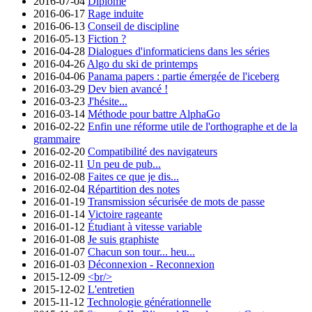
2016-07-04
Diplômé
2016-06-17
Rage induite
2016-06-13
Conseil de discipline
2016-05-13
Fiction ?
2016-04-28
Dialogues d'informaticiens dans les séries
2016-04-26
Algo du ski de printemps
2016-04-06
Panama papers : partie émergée de l'iceberg
2016-03-29
Dev bien avancé !
2016-03-23
J'hésite...
2016-03-14
Méthode pour battre AlphaGo
2016-02-22
Enfin une réforme utile de l'orthographe et de la
grammaire
2016-02-20
Compatibilité des navigateurs
2016-02-11
Un peu de pub...
2016-02-08
Faites ce que je dis...
2016-02-04
Répartition des notes
2016-01-19
Transmission sécurisée de mots de passe
2016-01-14
Victoire rageante
2016-01-12
Étudiant à vitesse variable
2016-01-08
Je suis graphiste
2016-01-07
Chacun son tour... heu...
2016-01-03
Déconnexion - Reconnexion
2015-12-09
<br/>
2015-12-02
L'entretien
2015-11-12
Technologie générationnelle