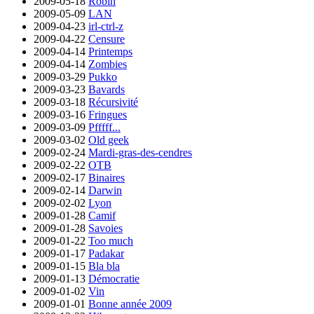
2009-05-18
Robin
2009-05-09
LAN
2009-04-23
irl-ctrl-z
2009-04-22
Censure
2009-04-14
Printemps
2009-04-14
Zombies
2009-03-29
Pukko
2009-03-23
Bavards
2009-03-18
Récursivité
2009-03-16
Fringues
2009-03-09
Pfffff...
2009-03-02
Old geek
2009-02-24
Mardi-gras-des-cendres
2009-02-22
OTB
2009-02-17
Binaires
2009-02-14
Darwin
2009-02-02
Lyon
2009-01-28
Camif
2009-01-28
Savoies
2009-01-22
Too much
2009-01-17
Padakar
2009-01-15
Bla bla
2009-01-13
Démocratie
2009-01-02
Vin
2009-01-01
Bonne année 2009