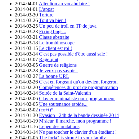
2014-04-01
Attention au vocabulaire !
2014-04-01
L'appat
2014-03-30
Torture
2014-03-26
Tout va bien !
2014-03-25
Un peu de troll en TP de java
2014-03-23
Fixing bugs...
2014-03-21
Classe abstraite
2014-03-18
Le trombinoscope
2014-03-15
Le client est roi !
2014-03-14
C'est pas possible d'être aussi sale !
2014-03-07
Rage-quit
2014-03-05
Guerre de religions
2014-02-28
Je veux pas savoir...
2014-02-27
La bonne URL
2014-02-26
C'est en forgeant qu'on devient forgeron
2014-02-20
Compétences du prof de programmation
2014-02-14
Soirée de la Saint-Valentin
2014-02-06
Clavier minimaliste pour programmeur
2014-02-05
Une soutenance rapide...
2014-02-02
(co+t)*
2014-01-30
Evasion - 24h de la bande dessinée 2014
2014-01-19
M'sieur, il marche, mon programme !
2014-01-16
Le jeu des imitations
2014-01-14
Ne pas toucher le clavier d'un étudiant !
2014-01-05
The fork() is strong in your family