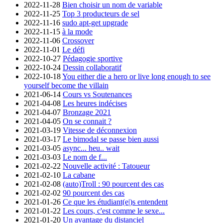
2022-11-28
Bien choisir un nom de variable
2022-11-25
Top 3 producteurs de sel
2022-11-16
sudo apt-get upgrade
2022-11-15
à la mode
2022-11-06
Crossover
2022-11-01
Le défi
2022-10-27
Pédagogie sportive
2022-10-24
Dessin collaboratif
2022-10-18
You either die a hero or live long enough to see
yourself become the villain
2021-06-14
Cours vs Soutenances
2021-04-08
Les heures indécises
2021-04-07
Bronzage 2021
2021-04-05
On se connait ?
2021-03-19
Vitesse de déconnexion
2021-03-17
Le bimodal se passe bien aussi
2021-03-05
async... heu.. wait
2021-03-03
Le nom de f...
2021-02-22
Nouvelle activité : Tatoueur
2021-02-10
La cabane
2021-02-08
(auto)Troll : 90 pourcent des cas
2021-02-02
90 pourcent des cas
2021-01-26
Ce que les étudiant(e|)s entendent
2021-01-22
Les cours, c'est comme le sexe...
2021-01-20
Un avantage du distanciel