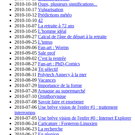
2010-10-18
Oups, plusieurs significations...
2010-10-17
Vulgarisation
2010-10-12
Prédictions météo
2010-10-10
42
2010-10-07
La retraite à 72 ans
2010-10-05
L'homme idéal
2010-09-27
Calcul de l'âge de départ à la retraite
2010-09-25
L'intrus
2010-09-06
Fan-art : Worms
2010-09-05
Sale prof
2010-09-02
C'est la rentrée
2010-08-27
Fan-art : PhD-Comics
2010-08-24
Tri sélectif
2010-08-11
Polytech Annecy à la mer
2010-08-09
Vacances
2010-07-29
Importance de la forme
2010-07-28
Arnaque au supermarché
2010-07-10
Ornithorynque
2010-07-08
Savoir faire et enseigner
2010-07-06
Une brève vision de l'enfer #1 : traitement
interrompu
2010-07-05
Une brève vision de l'enfer #0 : Internet Explorer
2010-06-24
Caricature : Forgeron-Linuxien
2010-06-23
La recherche
2010-06-17
En réunion