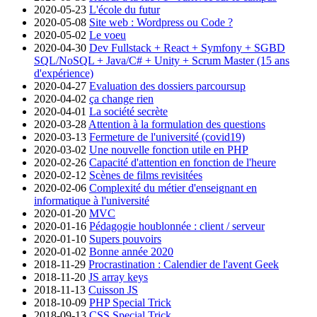
2020-05-23
L'école du futur
2020-05-08
Site web : Wordpress ou Code ?
2020-05-02
Le voeu
2020-04-30
Dev Fullstack + React + Symfony + SGBD
SQL/NoSQL + Java/C# + Unity + Scrum Master (15 ans
d'expérience)
2020-04-27
Evaluation des dossiers parcoursup
2020-04-02
ça change rien
2020-04-01
La société secrète
2020-03-28
Attention à la formulation des questions
2020-03-13
Fermeture de l'université (covid19)
2020-03-02
Une nouvelle fonction utile en PHP
2020-02-26
Capacité d'attention en fonction de l'heure
2020-02-12
Scènes de films revisitées
2020-02-06
Complexité du métier d'enseignant en
informatique à l'université
2020-01-20
MVC
2020-01-16
Pédagogie houblonnée : client / serveur
2020-01-10
Supers pouvoirs
2020-01-02
Bonne année 2020
2018-11-29
Procrastination : Calendier de l'avent Geek
2018-11-20
JS array keys
2018-11-13
Cuisson JS
2018-10-09
PHP Special Trick
2018-09-13
CSS Special Trick