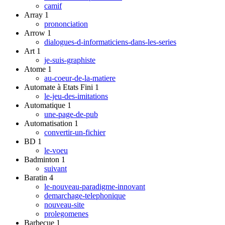
camif
Array
1
prononciation
Arrow
1
dialogues-d-informaticiens-dans-les-series
Art
1
je-suis-graphiste
Atome
1
au-coeur-de-la-matiere
Automate à Etats Fini
1
le-jeu-des-imitations
Automatique
1
une-page-de-pub
Automatisation
1
convertir-un-fichier
BD
1
le-voeu
Badminton
1
suivant
Baratin
4
le-nouveau-paradigme-innovant
demarchage-telephonique
nouveau-site
prolegomenes
Barbecue
1