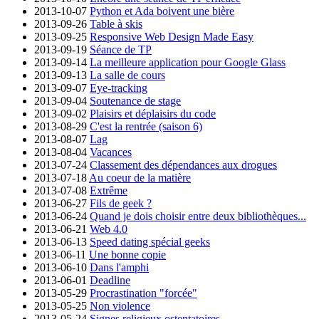
2013-10-07
Python et Ada boivent une bière
2013-09-26
Table à skis
2013-09-25
Responsive Web Design Made Easy
2013-09-19
Séance de TP
2013-09-14
La meilleure application pour Google Glass
2013-09-13
La salle de cours
2013-09-07
Eye-tracking
2013-09-04
Soutenance de stage
2013-09-02
Plaisirs et déplaisirs du code
2013-08-29
C'est la rentrée (saison 6)
2013-08-07
Lag
2013-08-04
Vacances
2013-07-24
Classement des dépendances aux drogues
2013-07-18
Au coeur de la matière
2013-07-08
Extrême
2013-06-27
Fils de geek ?
2013-06-24
Quand je dois choisir entre deux bibliothèques...
2013-06-21
Web 4.0
2013-06-13
Speed dating spécial geeks
2013-06-11
Une bonne copie
2013-06-10
Dans l'amphi
2013-06-01
Deadline
2013-05-29
Procrastination "forcée"
2013-05-25
Non violence
2013-05-24
Signes religieux ostentatoires