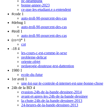
pc-steampunk
bonne-annee-2023
ce-que-les-etudiant.e.s-entendent
#code
1
auto-troll-90-pourcent-des-cas
#debug
1
auto-troll-90-pourcent-des-cas
#troll
1
auto-troll-90-pourcent-des-cas
(co+t)*
1
cot
-18
4
les-cours-c-est-comme-le-sexe
probleme-delicat
oriente-objet
pedagogie-douteuse-test-dattention
1980
1
ecole-du-futur
1er avril
1
une-loi-sur-le-controle-d-internet-est-une-bonne-chose
24h de la BD
4
evasion-24h-de-la-bande-dessinee-2014
avant-et-apres-les-24h-de-la-bande-dessinee
la-chute-24h-de-la-bande-dessinee-2013
24-heures-de-la-bande-dessinee-2013