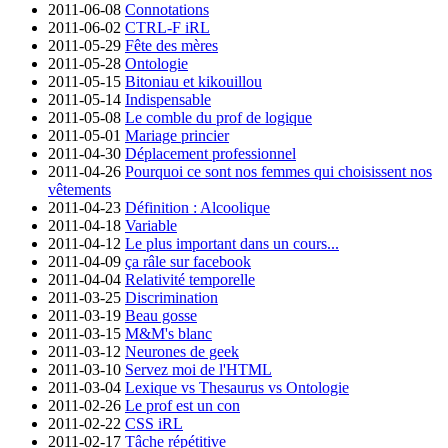
2011-06-08
Connotations
2011-06-02
CTRL-F iRL
2011-05-29
Fête des mères
2011-05-28
Ontologie
2011-05-15
Bitoniau et kikouillou
2011-05-14
Indispensable
2011-05-08
Le comble du prof de logique
2011-05-01
Mariage princier
2011-04-30
Déplacement professionnel
2011-04-26
Pourquoi ce sont nos femmes qui choisissent nos
vêtements
2011-04-23
Définition : Alcoolique
2011-04-18
Variable
2011-04-12
Le plus important dans un cours...
2011-04-09
ça râle sur facebook
2011-04-04
Relativité temporelle
2011-03-25
Discrimination
2011-03-19
Beau gosse
2011-03-15
M&M's blanc
2011-03-12
Neurones de geek
2011-03-10
Servez moi de l'HTML
2011-03-04
Lexique vs Thesaurus vs Ontologie
2011-02-26
Le prof est un con
2011-02-22
CSS iRL
2011-02-17
Tâche répétitive