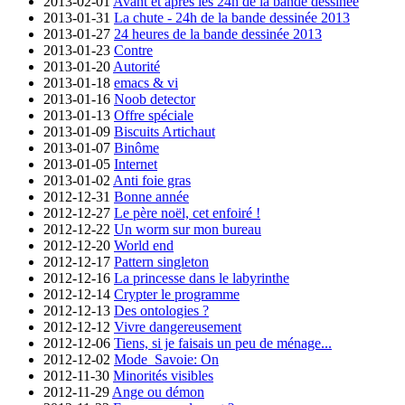
2013-02-01
Avant et après les 24h de la bande dessinée
2013-01-31
La chute - 24h de la bande dessinée 2013
2013-01-27
24 heures de la bande dessinée 2013
2013-01-23
Contre
2013-01-20
Autorité
2013-01-18
emacs & vi
2013-01-16
Noob detector
2013-01-13
Offre spéciale
2013-01-09
Biscuits Artichaut
2013-01-07
Binôme
2013-01-05
Internet
2013-01-02
Anti foie gras
2012-12-31
Bonne année
2012-12-27
Le père noël, cet enfoiré !
2012-12-22
Un worm sur mon bureau
2012-12-20
World end
2012-12-17
Pattern singleton
2012-12-16
La princesse dans le labyrinthe
2012-12-14
Crypter le programme
2012-12-13
Des ontologies ?
2012-12-12
Vivre dangereusement
2012-12-06
Tiens, si je faisais un peu de ménage...
2012-12-02
Mode_Savoie: On
2012-11-30
Minorités visibles
2012-11-29
Ange ou démon