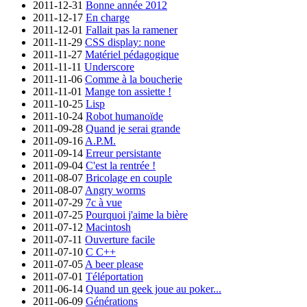
2011-12-31
Bonne année 2012
2011-12-17
En charge
2011-12-01
Fallait pas la ramener
2011-11-29
CSS display: none
2011-11-27
Matériel pédagogique
2011-11-11
Underscore
2011-11-06
Comme à la boucherie
2011-11-01
Mange ton assiette !
2011-10-25
Lisp
2011-10-24
Robot humanoïde
2011-09-28
Quand je serai grande
2011-09-16
A.P.M.
2011-09-14
Erreur persistante
2011-09-04
C'est la rentrée !
2011-08-07
Bricolage en couple
2011-08-07
Angry worms
2011-07-29
7c à vue
2011-07-25
Pourquoi j'aime la bière
2011-07-12
Macintosh
2011-07-11
Ouverture facile
2011-07-10
C C++
2011-07-05
A beer please
2011-07-01
Téléportation
2011-06-14
Quand un geek joue au poker...
2011-06-09
Générations