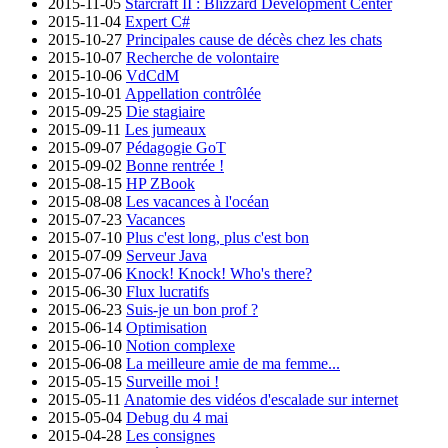
2015-11-05
Starcraft II : Blizzard Development Center
2015-11-04
Expert C#
2015-10-27
Principales cause de décès chez les chats
2015-10-07
Recherche de volontaire
2015-10-06
VdCdM
2015-10-01
Appellation contrôlée
2015-09-25
Die stagiaire
2015-09-11
Les jumeaux
2015-09-07
Pédagogie GoT
2015-09-02
Bonne rentrée !
2015-08-15
HP ZBook
2015-08-08
Les vacances à l'océan
2015-07-23
Vacances
2015-07-10
Plus c'est long, plus c'est bon
2015-07-09
Serveur Java
2015-07-06
Knock! Knock! Who's there?
2015-06-30
Flux lucratifs
2015-06-23
Suis-je un bon prof ?
2015-06-14
Optimisation
2015-06-10
Notion complexe
2015-06-08
La meilleure amie de ma femme...
2015-05-15
Surveille moi !
2015-05-11
Anatomie des vidéos d'escalade sur internet
2015-05-04
Debug du 4 mai
2015-04-28
Les consignes