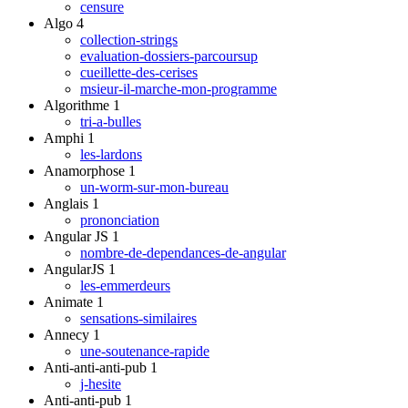
censure
Algo
4
collection-strings
evaluation-dossiers-parcoursup
cueillette-des-cerises
msieur-il-marche-mon-programme
Algorithme
1
tri-a-bulles
Amphi
1
les-lardons
Anamorphose
1
un-worm-sur-mon-bureau
Anglais
1
prononciation
Angular JS
1
nombre-de-dependances-de-angular
AngularJS
1
les-emmerdeurs
Animate
1
sensations-similaires
Annecy
1
une-soutenance-rapide
Anti-anti-anti-pub
1
j-hesite
Anti-anti-pub
1