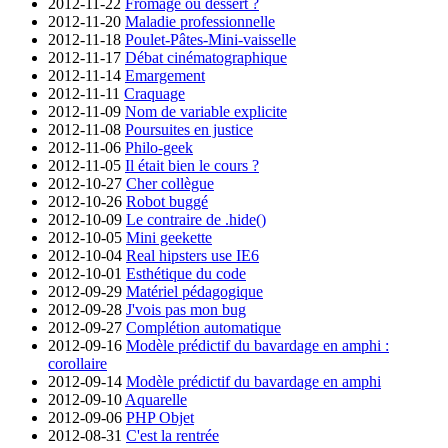
2012-11-22
Fromage ou dessert ?
2012-11-20
Maladie professionnelle
2012-11-18
Poulet-Pâtes-Mini-vaisselle
2012-11-17
Débat cinématographique
2012-11-14
Emargement
2012-11-11
Craquage
2012-11-09
Nom de variable explicite
2012-11-08
Poursuites en justice
2012-11-06
Philo-geek
2012-11-05
Il était bien le cours ?
2012-10-27
Cher collègue
2012-10-26
Robot buggé
2012-10-09
Le contraire de .hide()
2012-10-05
Mini geekette
2012-10-04
Real hipsters use IE6
2012-10-01
Esthétique du code
2012-09-29
Matériel pédagogique
2012-09-28
J'vois pas mon bug
2012-09-27
Complétion automatique
2012-09-16
Modèle prédictif du bavardage en amphi :
corollaire
2012-09-14
Modèle prédictif du bavardage en amphi
2012-09-10
Aquarelle
2012-09-06
PHP Objet
2012-08-31
C'est la rentrée