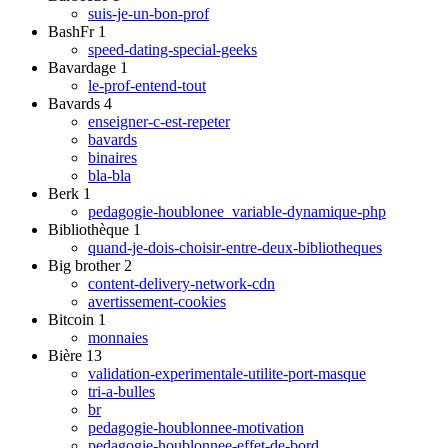
suis-je-un-bon-prof
BashFr
1
speed-dating-special-geeks
Bavardage
1
le-prof-entend-tout
Bavards
4
enseigner-c-est-repeter
bavards
binaires
bla-bla
Berk
1
pedagogie-houblonee_variable-dynamique-php
Bibliothèque
1
quand-je-dois-choisir-entre-deux-bibliotheques
Big brother
2
content-delivery-network-cdn
avertissement-cookies
Bitcoin
1
monnaies
Bière
13
validation-experimentale-utilite-port-masque
tri-a-bulles
br
pedagogie-houblonnee-motivation
pedagogie-houblonnee-effet-de-bord