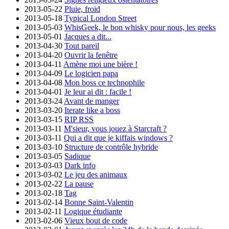
2013-05-22
Pluie, froid
2013-05-18
Typical London Street
2013-05-03
WhisGeek, le bon whisky pour nous, les geeks
2013-05-01
Jacques a dit...
2013-04-30
Tout pareil
2013-04-20
Ouvrir la fenêtre
2013-04-11
Amène moi une bière !
2013-04-09
Le logicien papa
2013-04-08
Mon boss ce technophile
2013-04-01
Je leur ai dit : facile !
2013-03-24
Avant de manger
2013-03-20
Iterate like a boss
2013-03-15
RIP RSS
2013-03-11
M'sieur, vous jouez à Starcraft ?
2013-03-11
Qui a dit que je kiffais windows ?
2013-03-10
Structure de contrôle hybride
2013-03-05
Sadique
2013-03-03
Dark info
2013-03-02
Le jeu des animaux
2013-02-22
La pause
2013-02-18
Tag
2013-02-14
Bonne Saint-Valentin
2013-02-11
Logique étudiante
2013-02-06
Vieux bout de code