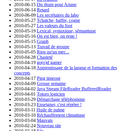
2010-06-15
Du rhum pour Ariane
2010-06-14
Retard
2010-06-09
Les secrétaires du labo
2010-05-27
Tchatche, baffre, cogne
2010-05-27
Les valeurs du foot
2010-05-19
Lexical, syntaxique, sémantique
2010-05-16
On est bien, on reste !
2010-05-15
Graph
2010-05-13
Travail de groupe
2010-05-05
Rien qu'un mec...
2010-04-28
Chasteté
2010-04-19
go(o)d gamer
2010-04-18
Apprentissage de la langue et formation des
concepts
2010-04-17
Ping timeout
2010-04-09
Grosse semaine
2010-04-02
Java Stream FileReader BufferedReader
2010-04-01
Totoro logicien
2010-03-29
Démarchage téléphonique
2010-03-23
Enseigner, c'est répéter !
2010-03-11
Huile de palme
2010-03-10
Réchauffement climatique
2010-03-04
Mauvais
2010-02-24
Nouveau site
2010-02-18
Fée