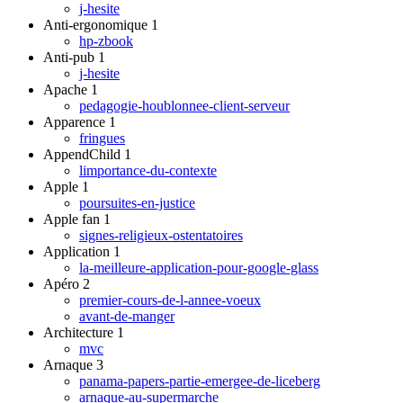
j-hesite
Anti-ergonomique
1
hp-zbook
Anti-pub
1
j-hesite
Apache
1
pedagogie-houblonnee-client-serveur
Apparence
1
fringues
AppendChild
1
limportance-du-contexte
Apple
1
poursuites-en-justice
Apple fan
1
signes-religieux-ostentatoires
Application
1
la-meilleure-application-pour-google-glass
Apéro
2
premier-cours-de-l-annee-voeux
avant-de-manger
Architecture
1
mvc
Arnaque
3
panama-papers-partie-emergee-de-liceberg
arnaque-au-supermarche