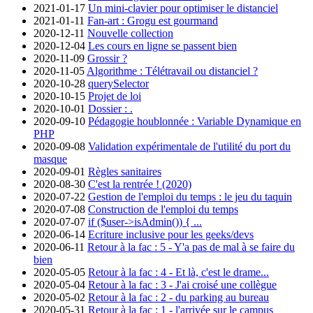
2021-01-17
Un mini-clavier pour optimiser le distanciel
2021-01-11
Fan-art : Grogu est gourmand
2020-12-11
Nouvelle collection
2020-12-04
Les cours en ligne se passent bien
2020-11-09
Grossir ?
2020-11-05
Algorithme : Télétravail ou distanciel ?
2020-10-28
querySelector
2020-10-15
Projet de loi
2020-10-01
Dossier : .
2020-09-10
Pédagogie houblonnée : Variable Dynamique en
PHP
2020-09-08
Validation expérimentale de l'utilité du port du
masque
2020-09-01
Règles sanitaires
2020-08-30
C'est la rentrée ! (2020)
2020-07-22
Gestion de l'emploi du temps : le jeu du taquin
2020-07-08
Construction de l'emploi du temps
2020-07-07
if ($user->isAdmin()) { ...
2020-06-14
Ecriture inclusive pour les geeks/devs
2020-06-11
Retour à la fac : 5 - Y'a pas de mal à se faire du
bien
2020-05-05
Retour à la fac : 4 - Et là, c'est le drame...
2020-05-04
Retour à la fac : 3 - J'ai croisé une collègue
2020-05-02
Retour à la fac : 2 - du parking au bureau
2020-05-31
Retour à la fac : 1 - l'arrivée sur le campus