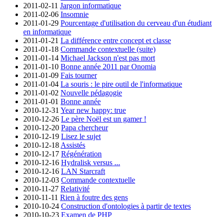
2011-02-11
Jargon informatique
2011-02-06
Insomnie
2011-01-29
Pourcentage d'utilisation du cerveau d'un étudiant
en informatique
2011-01-21
La différence entre concept et classe
2011-01-18
Commande contextuelle (suite)
2011-01-14
Michael Jackson n'est pas mort
2011-01-10
Bonne année 2011 par Onomia
2011-01-09
Fais tourner
2011-01-04
La souris : le pire outil de l'informatique
2011-01-02
Nouvelle pédagogie
2011-01-01
Bonne année
2010-12-31
Year new happy: true
2010-12-26
Le père Noël est un gamer !
2010-12-20
Papa chercheur
2010-12-19
Lisez le sujet
2010-12-18
Assistés
2010-12-17
Régénération
2010-12-16
Hydralisk versus ...
2010-12-16
LAN Starcraft
2010-12-03
Commande contextuelle
2010-11-27
Relativité
2010-11-11
Rien à foutre des gens
2010-10-24
Construction d'ontologies à partir de textes
2010-10-23
Examen de PHP