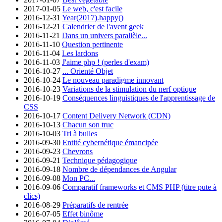
2017-01-05
Le web, c'est facile
2016-12-31
Year(2017).happy()
2016-12-21
Calendrier de l'avent geek
2016-11-21
Dans un univers parallèle...
2016-11-10
Question pertinente
2016-11-04
Les lardons
2016-11-03
J'aime php ! (perles d'exam)
2016-10-27
... Orienté Objet
2016-10-24
Le nouveau paradigme innovant
2016-10-23
Variations de la stimulation du nerf optique
2016-10-19
Conséquences linguistiques de l'apprentissage de
CSS
2016-10-17
Content Delivery Network (CDN)
2016-10-13
Chacun son truc
2016-10-03
Tri à bulles
2016-09-30
Entité cybernétique émancipée
2016-09-23
Chevrons
2016-09-21
Technique pédagogique
2016-09-18
Nombre de dépendances de Angular
2016-09-08
Mon PC...
2016-09-06
Comparatif frameworks et CMS PHP (titre pute à
clics)
2016-08-29
Préparatifs de rentrée
2016-07-05
Effet binôme