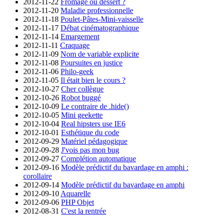
2012-11-22
Fromage ou dessert ?
2012-11-20
Maladie professionnelle
2012-11-18
Poulet-Pâtes-Mini-vaisselle
2012-11-17
Débat cinématographique
2012-11-14
Emargement
2012-11-11
Craquage
2012-11-09
Nom de variable explicite
2012-11-08
Poursuites en justice
2012-11-06
Philo-geek
2012-11-05
Il était bien le cours ?
2012-10-27
Cher collègue
2012-10-26
Robot buggé
2012-10-09
Le contraire de .hide()
2012-10-05
Mini geekette
2012-10-04
Real hipsters use IE6
2012-10-01
Esthétique du code
2012-09-29
Matériel pédagogique
2012-09-28
J'vois pas mon bug
2012-09-27
Complétion automatique
2012-09-16
Modèle prédictif du bavardage en amphi :
corollaire
2012-09-14
Modèle prédictif du bavardage en amphi
2012-09-10
Aquarelle
2012-09-06
PHP Objet
2012-08-31
C'est la rentrée