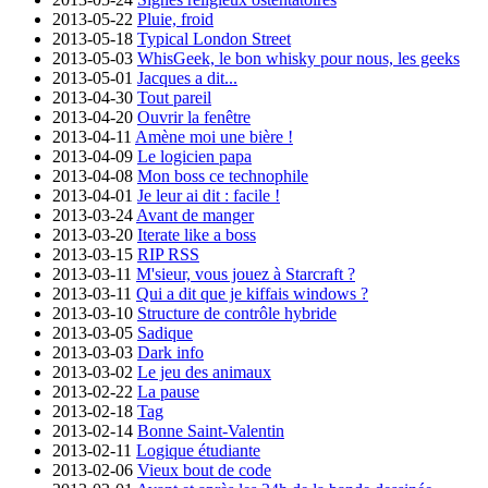
2013-05-22
Pluie, froid
2013-05-18
Typical London Street
2013-05-03
WhisGeek, le bon whisky pour nous, les geeks
2013-05-01
Jacques a dit...
2013-04-30
Tout pareil
2013-04-20
Ouvrir la fenêtre
2013-04-11
Amène moi une bière !
2013-04-09
Le logicien papa
2013-04-08
Mon boss ce technophile
2013-04-01
Je leur ai dit : facile !
2013-03-24
Avant de manger
2013-03-20
Iterate like a boss
2013-03-15
RIP RSS
2013-03-11
M'sieur, vous jouez à Starcraft ?
2013-03-11
Qui a dit que je kiffais windows ?
2013-03-10
Structure de contrôle hybride
2013-03-05
Sadique
2013-03-03
Dark info
2013-03-02
Le jeu des animaux
2013-02-22
La pause
2013-02-18
Tag
2013-02-14
Bonne Saint-Valentin
2013-02-11
Logique étudiante
2013-02-06
Vieux bout de code