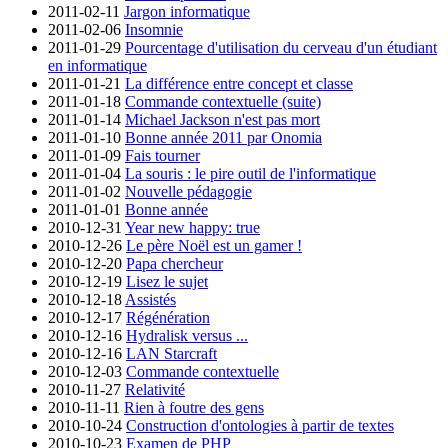
2011-02-11
Jargon informatique
2011-02-06
Insomnie
2011-01-29
Pourcentage d'utilisation du cerveau d'un étudiant
en informatique
2011-01-21
La différence entre concept et classe
2011-01-18
Commande contextuelle (suite)
2011-01-14
Michael Jackson n'est pas mort
2011-01-10
Bonne année 2011 par Onomia
2011-01-09
Fais tourner
2011-01-04
La souris : le pire outil de l'informatique
2011-01-02
Nouvelle pédagogie
2011-01-01
Bonne année
2010-12-31
Year new happy: true
2010-12-26
Le père Noël est un gamer !
2010-12-20
Papa chercheur
2010-12-19
Lisez le sujet
2010-12-18
Assistés
2010-12-17
Régénération
2010-12-16
Hydralisk versus ...
2010-12-16
LAN Starcraft
2010-12-03
Commande contextuelle
2010-11-27
Relativité
2010-11-11
Rien à foutre des gens
2010-10-24
Construction d'ontologies à partir de textes
2010-10-23
Examen de PHP