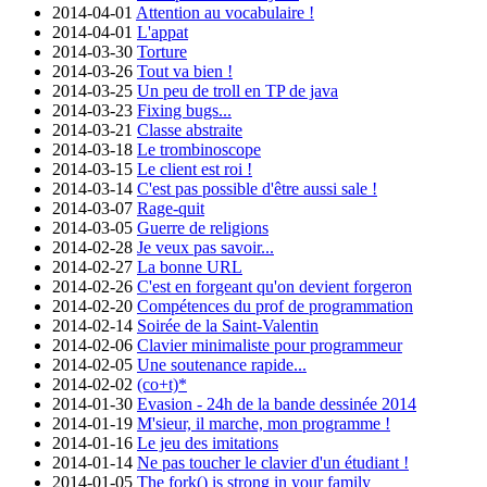
2014-04-01
Attention au vocabulaire !
2014-04-01
L'appat
2014-03-30
Torture
2014-03-26
Tout va bien !
2014-03-25
Un peu de troll en TP de java
2014-03-23
Fixing bugs...
2014-03-21
Classe abstraite
2014-03-18
Le trombinoscope
2014-03-15
Le client est roi !
2014-03-14
C'est pas possible d'être aussi sale !
2014-03-07
Rage-quit
2014-03-05
Guerre de religions
2014-02-28
Je veux pas savoir...
2014-02-27
La bonne URL
2014-02-26
C'est en forgeant qu'on devient forgeron
2014-02-20
Compétences du prof de programmation
2014-02-14
Soirée de la Saint-Valentin
2014-02-06
Clavier minimaliste pour programmeur
2014-02-05
Une soutenance rapide...
2014-02-02
(co+t)*
2014-01-30
Evasion - 24h de la bande dessinée 2014
2014-01-19
M'sieur, il marche, mon programme !
2014-01-16
Le jeu des imitations
2014-01-14
Ne pas toucher le clavier d'un étudiant !
2014-01-05
The fork() is strong in your family