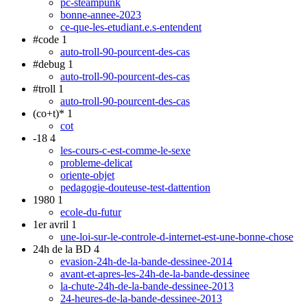
pc-steampunk
bonne-annee-2023
ce-que-les-etudiant.e.s-entendent
#code
1
auto-troll-90-pourcent-des-cas
#debug
1
auto-troll-90-pourcent-des-cas
#troll
1
auto-troll-90-pourcent-des-cas
(co+t)*
1
cot
-18
4
les-cours-c-est-comme-le-sexe
probleme-delicat
oriente-objet
pedagogie-douteuse-test-dattention
1980
1
ecole-du-futur
1er avril
1
une-loi-sur-le-controle-d-internet-est-une-bonne-chose
24h de la BD
4
evasion-24h-de-la-bande-dessinee-2014
avant-et-apres-les-24h-de-la-bande-dessinee
la-chute-24h-de-la-bande-dessinee-2013
24-heures-de-la-bande-dessinee-2013