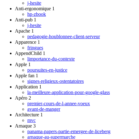
j-hesite
Anti-ergonomique
1
hp-zbook
Anti-pub
1
j-hesite
Apache
1
pedagogie-houblonnee-client-serveur
Apparence
1
fringues
AppendChild
1
limportance-du-contexte
Apple
1
poursuites-en-justice
Apple fan
1
signes-religieux-ostentatoires
Application
1
la-meilleure-application-pour-google-glass
Apéro
2
premier-cours-de-l-annee-voeux
avant-de-manger
Architecture
1
mvc
Arnaque
3
panama-papers-partie-emergee-de-liceberg
arnaque-au-supermarche