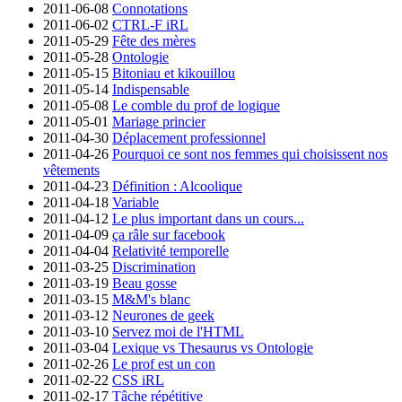
2011-06-08
Connotations
2011-06-02
CTRL-F iRL
2011-05-29
Fête des mères
2011-05-28
Ontologie
2011-05-15
Bitoniau et kikouillou
2011-05-14
Indispensable
2011-05-08
Le comble du prof de logique
2011-05-01
Mariage princier
2011-04-30
Déplacement professionnel
2011-04-26
Pourquoi ce sont nos femmes qui choisissent nos
vêtements
2011-04-23
Définition : Alcoolique
2011-04-18
Variable
2011-04-12
Le plus important dans un cours...
2011-04-09
ça râle sur facebook
2011-04-04
Relativité temporelle
2011-03-25
Discrimination
2011-03-19
Beau gosse
2011-03-15
M&M's blanc
2011-03-12
Neurones de geek
2011-03-10
Servez moi de l'HTML
2011-03-04
Lexique vs Thesaurus vs Ontologie
2011-02-26
Le prof est un con
2011-02-22
CSS iRL
2011-02-17
Tâche répétitive