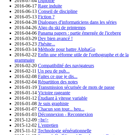
2016-07-04
Diplômé
2016-06-17
Rage induite
2016-06-13
Conseil de discipline
2016-05-13
Fiction ?
2016-04-28
Dialogues d'informaticiens dans les séries
2016-04-26
Algo du ski de printemps
2016-04-06
Panama papers : partie émergée de l'iceberg
2016-03-29
Dev bien avancé !
2016-03-23
J'hésite...
2016-03-14
Méthode pour battre AlphaGo
2016-02-22
Enfin une réforme utile de l'orthographe et de la
grammaire
2016-02-20
Compatibilité des navigateurs
2016-02-11
Un peu de pub...
2016-02-08
Faites ce que je dis...
2016-02-04
Répartition des notes
2016-01-19
Transmission sécurisée de mots de passe
2016-01-14
Victoire rageante
2016-01-12
Étudiant à vitesse variable
2016-01-08
Je suis graphiste
2016-01-07
Chacun son tour... heu...
2016-01-03
Déconnexion - Reconnexion
2015-12-09
<br/>
2015-12-02
L'entretien
2015-11-12
Technologie générationnelle