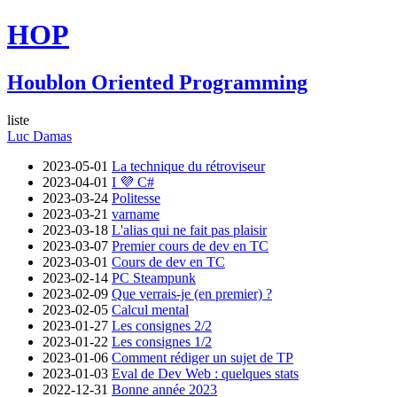
HOP
Houblon Oriented Programming
liste
Luc Damas
2023-05-01
La technique du rétroviseur
2023-04-01
I 💜 C#
2023-03-24
Politesse
2023-03-21
varname
2023-03-18
L'alias qui ne fait pas plaisir
2023-03-07
Premier cours de dev en TC
2023-03-01
Cours de dev en TC
2023-02-14
PC Steampunk
2023-02-09
Que verrais-je (en premier) ?
2023-02-05
Calcul mental
2023-01-27
Les consignes 2/2
2023-01-22
Les consignes 1/2
2023-01-06
Comment rédiger un sujet de TP
2023-01-03
Eval de Dev Web : quelques stats
2022-12-31
Bonne année 2023