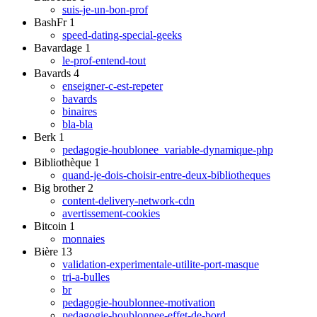
suis-je-un-bon-prof
BashFr
1
speed-dating-special-geeks
Bavardage
1
le-prof-entend-tout
Bavards
4
enseigner-c-est-repeter
bavards
binaires
bla-bla
Berk
1
pedagogie-houblonee_variable-dynamique-php
Bibliothèque
1
quand-je-dois-choisir-entre-deux-bibliotheques
Big brother
2
content-delivery-network-cdn
avertissement-cookies
Bitcoin
1
monnaies
Bière
13
validation-experimentale-utilite-port-masque
tri-a-bulles
br
pedagogie-houblonnee-motivation
pedagogie-houblonnee-effet-de-bord