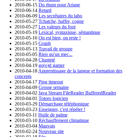
2010-06-15
Du rhum pour Ariane
2010-06-14
Retard
2010-06-09
Les secrétaires du labo
2010-05-27
Tchatche, baffre, cogne
2010-05-27
Les valeurs du foot
2010-05-19
Lexical, syntaxique, sémantique
2010-05-16
On est bien, on reste !
2010-05-15
Graph
2010-05-13
Travail de groupe
2010-05-05
Rien qu'un mec...
2010-04-28
Chasteté
2010-04-19
go(o)d gamer
2010-04-18
Apprentissage de la langue et formation des
concepts
2010-04-17
Ping timeout
2010-04-09
Grosse semaine
2010-04-02
Java Stream FileReader BufferedReader
2010-04-01
Totoro logicien
2010-03-29
Démarchage téléphonique
2010-03-23
Enseigner, c'est répéter !
2010-03-11
Huile de palme
2010-03-10
Réchauffement climatique
2010-03-04
Mauvais
2010-02-24
Nouveau site
2010-02-18
Fée