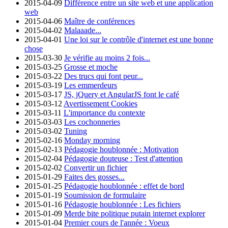
2015-04-09
Différence entre un site web et une application
web
2015-04-06
Maître de conférences
2015-04-02
Malaaade...
2015-04-01
Une loi sur le contrôle d'internet est une bonne
chose
2015-03-30
Je vérifie au moins 2 fois...
2015-03-25
Grosse et moche
2015-03-22
Des trucs qui font peur...
2015-03-19
Les emmerdeurs
2015-03-17
JS, jQuery et AngularJS font le café
2015-03-12
Avertissement Cookies
2015-03-11
L'importance du contexte
2015-03-03
Les cochonneries
2015-03-02
Tuning
2015-02-16
Monday morning
2015-02-13
Pédagogie houblonnée : Motivation
2015-02-04
Pédagogie douteuse : Test d'attention
2015-02-02
Convertir un fichier
2015-01-29
Faites des gosses...
2015-01-25
Pédagogie houblonnée : effet de bord
2015-01-19
Soumission de formulaire
2015-01-16
Pédagogie houblonnée : Les fichiers
2015-01-09
Merde bite politique putain internet explorer
2015-01-04
Premier cours de l'année : Voeux