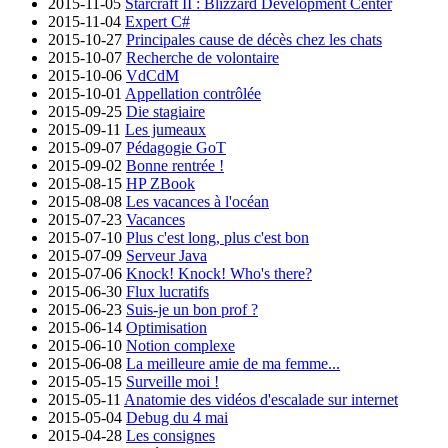
2015-11-05
Starcraft II : Blizzard Development Center
2015-11-04
Expert C#
2015-10-27
Principales cause de décès chez les chats
2015-10-07
Recherche de volontaire
2015-10-06
VdCdM
2015-10-01
Appellation contrôlée
2015-09-25
Die stagiaire
2015-09-11
Les jumeaux
2015-09-07
Pédagogie GoT
2015-09-02
Bonne rentrée !
2015-08-15
HP ZBook
2015-08-08
Les vacances à l'océan
2015-07-23
Vacances
2015-07-10
Plus c'est long, plus c'est bon
2015-07-09
Serveur Java
2015-07-06
Knock! Knock! Who's there?
2015-06-30
Flux lucratifs
2015-06-23
Suis-je un bon prof ?
2015-06-14
Optimisation
2015-06-10
Notion complexe
2015-06-08
La meilleure amie de ma femme...
2015-05-15
Surveille moi !
2015-05-11
Anatomie des vidéos d'escalade sur internet
2015-05-04
Debug du 4 mai
2015-04-28
Les consignes