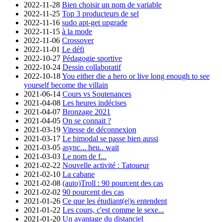
2022-11-28
Bien choisir un nom de variable
2022-11-25
Top 3 producteurs de sel
2022-11-16
sudo apt-get upgrade
2022-11-15
à la mode
2022-11-06
Crossover
2022-11-01
Le défi
2022-10-27
Pédagogie sportive
2022-10-24
Dessin collaboratif
2022-10-18
You either die a hero or live long enough to see
yourself become the villain
2021-06-14
Cours vs Soutenances
2021-04-08
Les heures indécises
2021-04-07
Bronzage 2021
2021-04-05
On se connait ?
2021-03-19
Vitesse de déconnexion
2021-03-17
Le bimodal se passe bien aussi
2021-03-05
async... heu.. wait
2021-03-03
Le nom de f...
2021-02-22
Nouvelle activité : Tatoueur
2021-02-10
La cabane
2021-02-08
(auto)Troll : 90 pourcent des cas
2021-02-02
90 pourcent des cas
2021-01-26
Ce que les étudiant(e|)s entendent
2021-01-22
Les cours, c'est comme le sexe...
2021-01-20
Un avantage du distanciel