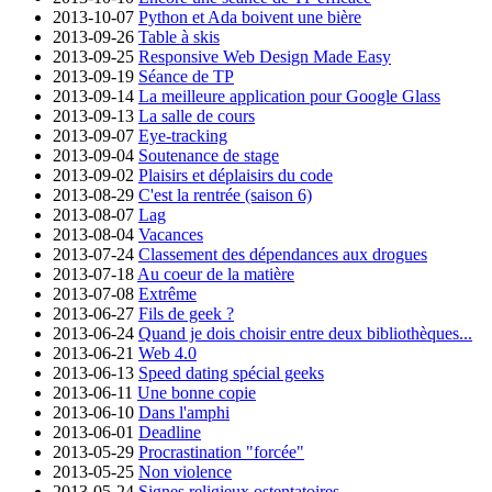
2013-10-07
Python et Ada boivent une bière
2013-09-26
Table à skis
2013-09-25
Responsive Web Design Made Easy
2013-09-19
Séance de TP
2013-09-14
La meilleure application pour Google Glass
2013-09-13
La salle de cours
2013-09-07
Eye-tracking
2013-09-04
Soutenance de stage
2013-09-02
Plaisirs et déplaisirs du code
2013-08-29
C'est la rentrée (saison 6)
2013-08-07
Lag
2013-08-04
Vacances
2013-07-24
Classement des dépendances aux drogues
2013-07-18
Au coeur de la matière
2013-07-08
Extrême
2013-06-27
Fils de geek ?
2013-06-24
Quand je dois choisir entre deux bibliothèques...
2013-06-21
Web 4.0
2013-06-13
Speed dating spécial geeks
2013-06-11
Une bonne copie
2013-06-10
Dans l'amphi
2013-06-01
Deadline
2013-05-29
Procrastination "forcée"
2013-05-25
Non violence
2013-05-24
Signes religieux ostentatoires