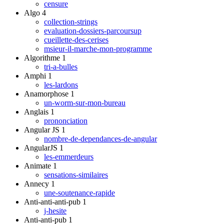
censure
Algo
4
collection-strings
evaluation-dossiers-parcoursup
cueillette-des-cerises
msieur-il-marche-mon-programme
Algorithme
1
tri-a-bulles
Amphi
1
les-lardons
Anamorphose
1
un-worm-sur-mon-bureau
Anglais
1
prononciation
Angular JS
1
nombre-de-dependances-de-angular
AngularJS
1
les-emmerdeurs
Animate
1
sensations-similaires
Annecy
1
une-soutenance-rapide
Anti-anti-anti-pub
1
j-hesite
Anti-anti-pub
1