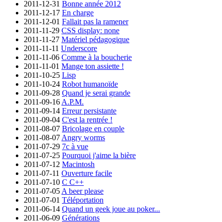
2011-12-31
Bonne année 2012
2011-12-17
En charge
2011-12-01
Fallait pas la ramener
2011-11-29
CSS display: none
2011-11-27
Matériel pédagogique
2011-11-11
Underscore
2011-11-06
Comme à la boucherie
2011-11-01
Mange ton assiette !
2011-10-25
Lisp
2011-10-24
Robot humanoïde
2011-09-28
Quand je serai grande
2011-09-16
A.P.M.
2011-09-14
Erreur persistante
2011-09-04
C'est la rentrée !
2011-08-07
Bricolage en couple
2011-08-07
Angry worms
2011-07-29
7c à vue
2011-07-25
Pourquoi j'aime la bière
2011-07-12
Macintosh
2011-07-11
Ouverture facile
2011-07-10
C C++
2011-07-05
A beer please
2011-07-01
Téléportation
2011-06-14
Quand un geek joue au poker...
2011-06-09
Générations