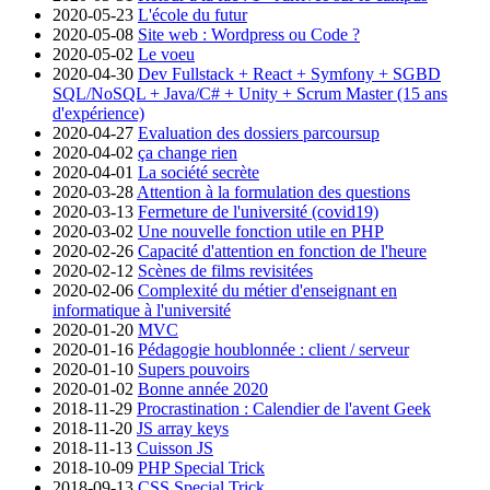
2020-05-23
L'école du futur
2020-05-08
Site web : Wordpress ou Code ?
2020-05-02
Le voeu
2020-04-30
Dev Fullstack + React + Symfony + SGBD
SQL/NoSQL + Java/C# + Unity + Scrum Master (15 ans
d'expérience)
2020-04-27
Evaluation des dossiers parcoursup
2020-04-02
ça change rien
2020-04-01
La société secrète
2020-03-28
Attention à la formulation des questions
2020-03-13
Fermeture de l'université (covid19)
2020-03-02
Une nouvelle fonction utile en PHP
2020-02-26
Capacité d'attention en fonction de l'heure
2020-02-12
Scènes de films revisitées
2020-02-06
Complexité du métier d'enseignant en
informatique à l'université
2020-01-20
MVC
2020-01-16
Pédagogie houblonnée : client / serveur
2020-01-10
Supers pouvoirs
2020-01-02
Bonne année 2020
2018-11-29
Procrastination : Calendier de l'avent Geek
2018-11-20
JS array keys
2018-11-13
Cuisson JS
2018-10-09
PHP Special Trick
2018-09-13
CSS Special Trick