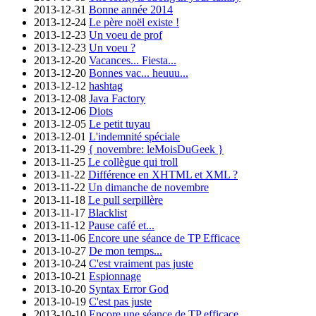
2013-12-31
Bonne année 2014
2013-12-24
Le père noël existe !
2013-12-23
Un voeu de prof
2013-12-23
Un voeu ?
2013-12-20
Vacances... Fiesta...
2013-12-20
Bonnes vac... heuuu...
2013-12-12
hashtag
2013-12-08
Java Factory
2013-12-06
Diots
2013-12-05
Le petit tuyau
2013-12-01
L'indemnité spéciale
2013-11-29
{ novembre: leMoisDuGeek }
2013-11-25
Le collègue qui troll
2013-11-22
Différence en XHTML et XML ?
2013-11-22
Un dimanche de novembre
2013-11-18
Le pull serpillère
2013-11-17
Blacklist
2013-11-12
Pause café et...
2013-11-06
Encore une séance de TP Efficace
2013-10-27
De mon temps...
2013-10-24
C'est vraiment pas juste
2013-10-21
Espionnage
2013-10-20
Syntax Error God
2013-10-19
C'est pas juste
2013-10-10
Encore une séance de TP efficace