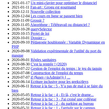
2021-01-17
Un mini-clavier pour optimiser le distanciel
2021-01-11
Fan-art : Grogu est gourmand
2020-12-11
Nouvelle collection
2020-12-04
Les cours en ligne se passent bien
2020-11-09
Grossir ?
2020-11-05
Algorithme : Télétravail ou distanciel ?
2020-10-28
querySelector
2020-10-15
Projet de loi
2020-10-01
Dossier : .
2020-09-10
Pédagogie houblonnée : Variable Dynamique en
PHP
2020-09-08
Validation expérimentale de l'utilité du port du
masque
2020-09-01
Règles sanitaires
2020-08-30
C'est la rentrée ! (2020)
2020-07-22
Gestion de l'emploi du temps : le jeu du taquin
2020-07-08
Construction de l'emploi du temps
2020-07-07
if ($user->isAdmin()) { ...
2020-06-14
Ecriture inclusive pour les geeks/devs
2020-06-11
Retour à la fac : 5 - Y'a pas de mal à se faire du
bien
2020-05-05
Retour à la fac : 4 - Et là, c'est le drame...
2020-05-04
Retour à la fac : 3 - J'ai croisé une collègue
2020-05-02
Retour à la fac : 2 - du parking au bureau
2020-05-31
Retour à la fac : 1 - l'arrivée sur le campus