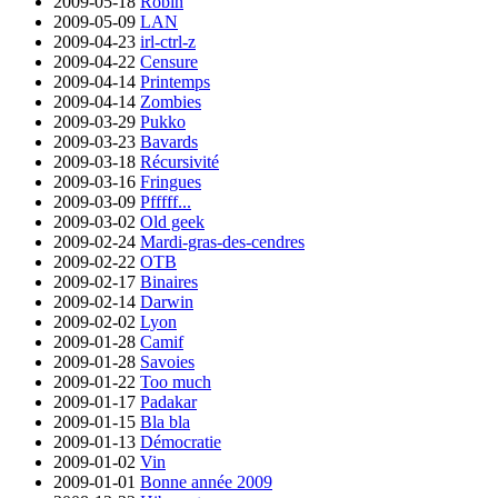
2009-05-18
Robin
2009-05-09
LAN
2009-04-23
irl-ctrl-z
2009-04-22
Censure
2009-04-14
Printemps
2009-04-14
Zombies
2009-03-29
Pukko
2009-03-23
Bavards
2009-03-18
Récursivité
2009-03-16
Fringues
2009-03-09
Pfffff...
2009-03-02
Old geek
2009-02-24
Mardi-gras-des-cendres
2009-02-22
OTB
2009-02-17
Binaires
2009-02-14
Darwin
2009-02-02
Lyon
2009-01-28
Camif
2009-01-28
Savoies
2009-01-22
Too much
2009-01-17
Padakar
2009-01-15
Bla bla
2009-01-13
Démocratie
2009-01-02
Vin
2009-01-01
Bonne année 2009