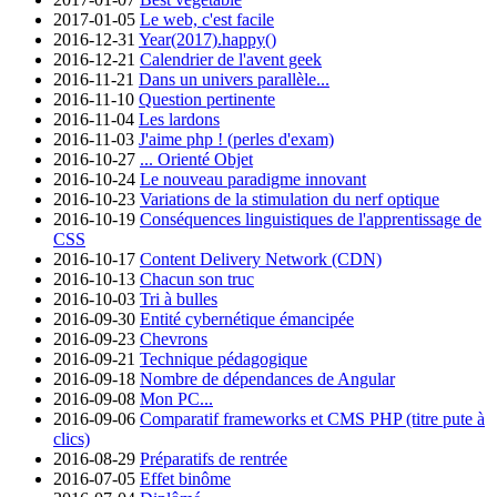
2017-01-05
Le web, c'est facile
2016-12-31
Year(2017).happy()
2016-12-21
Calendrier de l'avent geek
2016-11-21
Dans un univers parallèle...
2016-11-10
Question pertinente
2016-11-04
Les lardons
2016-11-03
J'aime php ! (perles d'exam)
2016-10-27
... Orienté Objet
2016-10-24
Le nouveau paradigme innovant
2016-10-23
Variations de la stimulation du nerf optique
2016-10-19
Conséquences linguistiques de l'apprentissage de
CSS
2016-10-17
Content Delivery Network (CDN)
2016-10-13
Chacun son truc
2016-10-03
Tri à bulles
2016-09-30
Entité cybernétique émancipée
2016-09-23
Chevrons
2016-09-21
Technique pédagogique
2016-09-18
Nombre de dépendances de Angular
2016-09-08
Mon PC...
2016-09-06
Comparatif frameworks et CMS PHP (titre pute à
clics)
2016-08-29
Préparatifs de rentrée
2016-07-05
Effet binôme