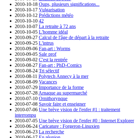
2010-10-18
Oups, plusieurs significations...
2010-10-17
Vulgarisation
2010-10-12
Prédictions météo
2010-10-10
42
2010-10-07
La retraite à 72 ans
2010-10-05
L'homme idéal
2010-09-27
Calcul de l'âge de départ à la retraite
2010-09-25
L'intrus
2010-09-06
Fan-art : Worms
2010-09-05
Sale prof
2010-09-02
C'est la rentrée
2010-08-27
Fan-art : PhD-Comics
2010-08-24
Tri sélectif
2010-08-11
Polytech Annecy à la mer
2010-08-09
Vacances
2010-07-29
Importance de la forme
2010-07-28
Arnaque au supermarché
2010-07-10
Ornithorynque
2010-07-08
Savoir faire et enseigner
2010-07-06
Une brève vision de l'enfer #1 : traitement
interrompu
2010-07-05
Une brève vision de l'enfer #0 : Internet Explorer
2010-06-24
Caricature : Forgeron-Linuxien
2010-06-23
La recherche
2010-06-17
En réunion