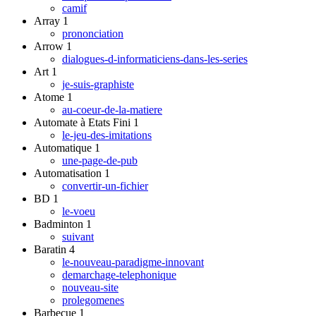
camif
Array
1
prononciation
Arrow
1
dialogues-d-informaticiens-dans-les-series
Art
1
je-suis-graphiste
Atome
1
au-coeur-de-la-matiere
Automate à Etats Fini
1
le-jeu-des-imitations
Automatique
1
une-page-de-pub
Automatisation
1
convertir-un-fichier
BD
1
le-voeu
Badminton
1
suivant
Baratin
4
le-nouveau-paradigme-innovant
demarchage-telephonique
nouveau-site
prolegomenes
Barbecue
1