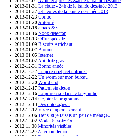
2013-02-01
Avant et après les 24h de la bande dessinée
2013-01-31
La chute - 24h de la bande dessinée 2013
2013-01-27
24 heures de la bande dessinée 2013
2013-01-23
Contre
2013-01-20
Autorité
2013-01-18
emacs & vi
2013-01-16
Noob detector
2013-01-13
Offre spéciale
2013-01-09
Biscuits Artichaut
2013-01-07
Binôme
2013-01-05
Internet
2013-01-02
Anti foie gras
2012-12-31
Bonne année
2012-12-27
Le père noël, cet enfoiré !
2012-12-22
Un worm sur mon bureau
2012-12-20
World end
2012-12-17
Pattern singleton
2012-12-16
La princesse dans le labyrinthe
2012-12-14
Crypter le programme
2012-12-13
Des ontologies ?
2012-12-12
Vivre dangereusement
2012-12-06
Tiens, si je faisais un peu de ménage...
2012-12-02
Mode_Savoie: On
2012-11-30
Minorités visibles
2012-11-29
Ange ou démon