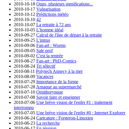
2010-10-18
Oups, plusieurs significations...
2010-10-17
Vulgarisation
2010-10-12
Prédictions météo
2010-10-10
42
2010-10-07
La retraite à 72 ans
2010-10-05
L'homme idéal
2010-09-27
Calcul de l'âge de départ à la retraite
2010-09-25
L'intrus
2010-09-06
Fan-art : Worms
2010-09-05
Sale prof
2010-09-02
C'est la rentrée
2010-08-27
Fan-art : PhD-Comics
2010-08-24
Tri sélectif
2010-08-11
Polytech Annecy à la mer
2010-08-09
Vacances
2010-07-29
Importance de la forme
2010-07-28
Arnaque au supermarché
2010-07-10
Ornithorynque
2010-07-08
Savoir faire et enseigner
2010-07-06
Une brève vision de l'enfer #1 : traitement
interrompu
2010-07-05
Une brève vision de l'enfer #0 : Internet Explorer
2010-06-24
Caricature : Forgeron-Linuxien
2010-06-23
La recherche
2010-06-17
En réunion