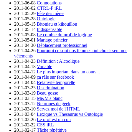
2011-06-08
Connotations
2011-06-02
CTRL-F iRL
2011-05-29
Fête des mères
2011-05-28
Ontologie
2011-05-15
Bitoniau et kikouillou
2011-05-14
Indispensable
2011-05-08
Le comble du prof de logique
2011-05-01
Mariage princier
2011-04-30
Déplacement professionnel
2011-04-26
Pourquoi ce sont nos femmes qui choisissent nos
vêtements
2011-04-23
Définition : Alcoolique
2011-04-18
Variable
2011-04-12
Le plus important dans un cours...
2011-04-09
ça râle sur facebook
2011-04-04
Relativité temporelle
2011-03-25
Discrimination
2011-03-19
Beau gosse
2011-03-15
M&M's blanc
2011-03-12
Neurones de geek
2011-03-10
Servez moi de l'HTML
2011-03-04
Lexique vs Thesaurus vs Ontologie
2011-02-26
Le prof est un con
2011-02-22
CSS iRL
2011-02-17
Tâche répétitive