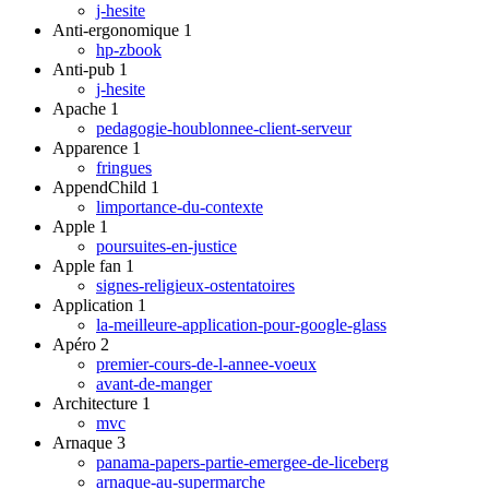
j-hesite
Anti-ergonomique
1
hp-zbook
Anti-pub
1
j-hesite
Apache
1
pedagogie-houblonnee-client-serveur
Apparence
1
fringues
AppendChild
1
limportance-du-contexte
Apple
1
poursuites-en-justice
Apple fan
1
signes-religieux-ostentatoires
Application
1
la-meilleure-application-pour-google-glass
Apéro
2
premier-cours-de-l-annee-voeux
avant-de-manger
Architecture
1
mvc
Arnaque
3
panama-papers-partie-emergee-de-liceberg
arnaque-au-supermarche