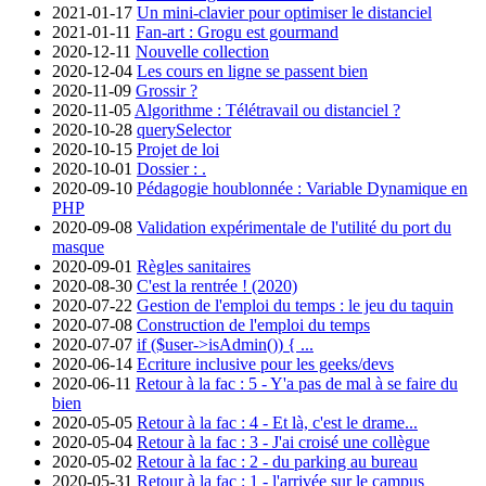
2021-01-17
Un mini-clavier pour optimiser le distanciel
2021-01-11
Fan-art : Grogu est gourmand
2020-12-11
Nouvelle collection
2020-12-04
Les cours en ligne se passent bien
2020-11-09
Grossir ?
2020-11-05
Algorithme : Télétravail ou distanciel ?
2020-10-28
querySelector
2020-10-15
Projet de loi
2020-10-01
Dossier : .
2020-09-10
Pédagogie houblonnée : Variable Dynamique en
PHP
2020-09-08
Validation expérimentale de l'utilité du port du
masque
2020-09-01
Règles sanitaires
2020-08-30
C'est la rentrée ! (2020)
2020-07-22
Gestion de l'emploi du temps : le jeu du taquin
2020-07-08
Construction de l'emploi du temps
2020-07-07
if ($user->isAdmin()) { ...
2020-06-14
Ecriture inclusive pour les geeks/devs
2020-06-11
Retour à la fac : 5 - Y'a pas de mal à se faire du
bien
2020-05-05
Retour à la fac : 4 - Et là, c'est le drame...
2020-05-04
Retour à la fac : 3 - J'ai croisé une collègue
2020-05-02
Retour à la fac : 2 - du parking au bureau
2020-05-31
Retour à la fac : 1 - l'arrivée sur le campus