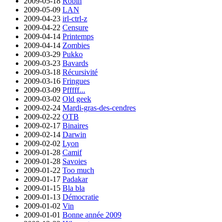
2009-05-18
Robin
2009-05-09
LAN
2009-04-23
irl-ctrl-z
2009-04-22
Censure
2009-04-14
Printemps
2009-04-14
Zombies
2009-03-29
Pukko
2009-03-23
Bavards
2009-03-18
Récursivité
2009-03-16
Fringues
2009-03-09
Pfffff...
2009-03-02
Old geek
2009-02-24
Mardi-gras-des-cendres
2009-02-22
OTB
2009-02-17
Binaires
2009-02-14
Darwin
2009-02-02
Lyon
2009-01-28
Camif
2009-01-28
Savoies
2009-01-22
Too much
2009-01-17
Padakar
2009-01-15
Bla bla
2009-01-13
Démocratie
2009-01-02
Vin
2009-01-01
Bonne année 2009