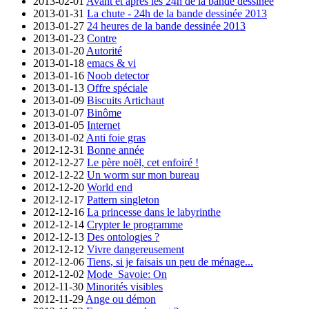
2013-02-01
Avant et après les 24h de la bande dessinée
2013-01-31
La chute - 24h de la bande dessinée 2013
2013-01-27
24 heures de la bande dessinée 2013
2013-01-23
Contre
2013-01-20
Autorité
2013-01-18
emacs & vi
2013-01-16
Noob detector
2013-01-13
Offre spéciale
2013-01-09
Biscuits Artichaut
2013-01-07
Binôme
2013-01-05
Internet
2013-01-02
Anti foie gras
2012-12-31
Bonne année
2012-12-27
Le père noël, cet enfoiré !
2012-12-22
Un worm sur mon bureau
2012-12-20
World end
2012-12-17
Pattern singleton
2012-12-16
La princesse dans le labyrinthe
2012-12-14
Crypter le programme
2012-12-13
Des ontologies ?
2012-12-12
Vivre dangereusement
2012-12-06
Tiens, si je faisais un peu de ménage...
2012-12-02
Mode_Savoie: On
2012-11-30
Minorités visibles
2012-11-29
Ange ou démon