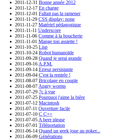
2011-12-31
Bonne année 2012
2011-12-17
En charge
2011-12-01
Fallait pas la ramener
2011-11-29
CSS display: none
2011-11-27
Matériel pédagogique
2011-11-11
Underscore
2011-11-06
Comme à la boucherie
2011-11-01
Mange ton assiette !
2011-10-25
Lisp
2011-10-24
Robot humanoïde
2011-09-28
Quand je serai grande
2011-09-16
A.P.M.
2011-09-14
Erreur persistante
2011-09-04
C'est la rentrée !
2011-08-07
Bricolage en couple
2011-08-07
Angry worms
2011-07-29
7c à vue
2011-07-25
Pourquoi j'aime la bière
2011-07-12
Macintosh
2011-07-11
Ouverture facile
2011-07-10
C C++
2011-07-05
A beer please
2011-07-01
Téléportation
2011-06-14
Quand un geek joue au poker...
2011-06-09
Générations