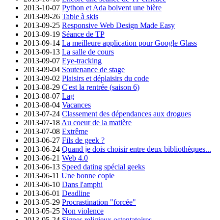
2013-10-07
Python et Ada boivent une bière
2013-09-26
Table à skis
2013-09-25
Responsive Web Design Made Easy
2013-09-19
Séance de TP
2013-09-14
La meilleure application pour Google Glass
2013-09-13
La salle de cours
2013-09-07
Eye-tracking
2013-09-04
Soutenance de stage
2013-09-02
Plaisirs et déplaisirs du code
2013-08-29
C'est la rentrée (saison 6)
2013-08-07
Lag
2013-08-04
Vacances
2013-07-24
Classement des dépendances aux drogues
2013-07-18
Au coeur de la matière
2013-07-08
Extrême
2013-06-27
Fils de geek ?
2013-06-24
Quand je dois choisir entre deux bibliothèques...
2013-06-21
Web 4.0
2013-06-13
Speed dating spécial geeks
2013-06-11
Une bonne copie
2013-06-10
Dans l'amphi
2013-06-01
Deadline
2013-05-29
Procrastination "forcée"
2013-05-25
Non violence
2013-05-24
Signes religieux ostentatoires