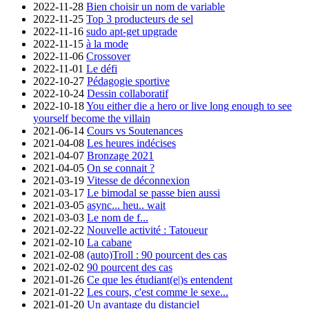
2022-11-28
Bien choisir un nom de variable
2022-11-25
Top 3 producteurs de sel
2022-11-16
sudo apt-get upgrade
2022-11-15
à la mode
2022-11-06
Crossover
2022-11-01
Le défi
2022-10-27
Pédagogie sportive
2022-10-24
Dessin collaboratif
2022-10-18
You either die a hero or live long enough to see
yourself become the villain
2021-06-14
Cours vs Soutenances
2021-04-08
Les heures indécises
2021-04-07
Bronzage 2021
2021-04-05
On se connait ?
2021-03-19
Vitesse de déconnexion
2021-03-17
Le bimodal se passe bien aussi
2021-03-05
async... heu.. wait
2021-03-03
Le nom de f...
2021-02-22
Nouvelle activité : Tatoueur
2021-02-10
La cabane
2021-02-08
(auto)Troll : 90 pourcent des cas
2021-02-02
90 pourcent des cas
2021-01-26
Ce que les étudiant(e|)s entendent
2021-01-22
Les cours, c'est comme le sexe...
2021-01-20
Un avantage du distanciel