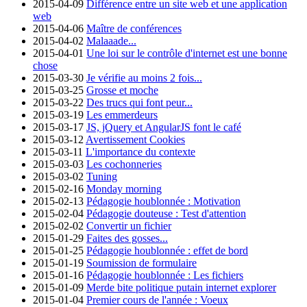
2015-04-09
Différence entre un site web et une application
web
2015-04-06
Maître de conférences
2015-04-02
Malaaade...
2015-04-01
Une loi sur le contrôle d'internet est une bonne
chose
2015-03-30
Je vérifie au moins 2 fois...
2015-03-25
Grosse et moche
2015-03-22
Des trucs qui font peur...
2015-03-19
Les emmerdeurs
2015-03-17
JS, jQuery et AngularJS font le café
2015-03-12
Avertissement Cookies
2015-03-11
L'importance du contexte
2015-03-03
Les cochonneries
2015-03-02
Tuning
2015-02-16
Monday morning
2015-02-13
Pédagogie houblonnée : Motivation
2015-02-04
Pédagogie douteuse : Test d'attention
2015-02-02
Convertir un fichier
2015-01-29
Faites des gosses...
2015-01-25
Pédagogie houblonnée : effet de bord
2015-01-19
Soumission de formulaire
2015-01-16
Pédagogie houblonnée : Les fichiers
2015-01-09
Merde bite politique putain internet explorer
2015-01-04
Premier cours de l'année : Voeux