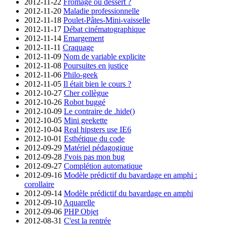
2012-11-22
Fromage ou dessert ?
2012-11-20
Maladie professionnelle
2012-11-18
Poulet-Pâtes-Mini-vaisselle
2012-11-17
Débat cinématographique
2012-11-14
Emargement
2012-11-11
Craquage
2012-11-09
Nom de variable explicite
2012-11-08
Poursuites en justice
2012-11-06
Philo-geek
2012-11-05
Il était bien le cours ?
2012-10-27
Cher collègue
2012-10-26
Robot buggé
2012-10-09
Le contraire de .hide()
2012-10-05
Mini geekette
2012-10-04
Real hipsters use IE6
2012-10-01
Esthétique du code
2012-09-29
Matériel pédagogique
2012-09-28
J'vois pas mon bug
2012-09-27
Complétion automatique
2012-09-16
Modèle prédictif du bavardage en amphi :
corollaire
2012-09-14
Modèle prédictif du bavardage en amphi
2012-09-10
Aquarelle
2012-09-06
PHP Objet
2012-08-31
C'est la rentrée