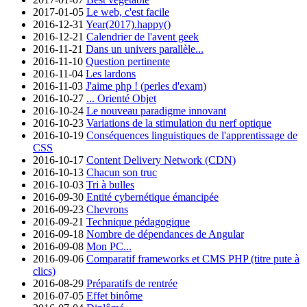
2017-01-05
Le web, c'est facile
2016-12-31
Year(2017).happy()
2016-12-21
Calendrier de l'avent geek
2016-11-21
Dans un univers parallèle...
2016-11-10
Question pertinente
2016-11-04
Les lardons
2016-11-03
J'aime php ! (perles d'exam)
2016-10-27
... Orienté Objet
2016-10-24
Le nouveau paradigme innovant
2016-10-23
Variations de la stimulation du nerf optique
2016-10-19
Conséquences linguistiques de l'apprentissage de
CSS
2016-10-17
Content Delivery Network (CDN)
2016-10-13
Chacun son truc
2016-10-03
Tri à bulles
2016-09-30
Entité cybernétique émancipée
2016-09-23
Chevrons
2016-09-21
Technique pédagogique
2016-09-18
Nombre de dépendances de Angular
2016-09-08
Mon PC...
2016-09-06
Comparatif frameworks et CMS PHP (titre pute à
clics)
2016-08-29
Préparatifs de rentrée
2016-07-05
Effet binôme