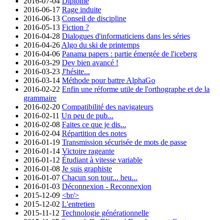
2016-07-04
Diplômé
2016-06-17
Rage induite
2016-06-13
Conseil de discipline
2016-05-13
Fiction ?
2016-04-28
Dialogues d'informaticiens dans les séries
2016-04-26
Algo du ski de printemps
2016-04-06
Panama papers : partie émergée de l'iceberg
2016-03-29
Dev bien avancé !
2016-03-23
J'hésite...
2016-03-14
Méthode pour battre AlphaGo
2016-02-22
Enfin une réforme utile de l'orthographe et de la
grammaire
2016-02-20
Compatibilité des navigateurs
2016-02-11
Un peu de pub...
2016-02-08
Faites ce que je dis...
2016-02-04
Répartition des notes
2016-01-19
Transmission sécurisée de mots de passe
2016-01-14
Victoire rageante
2016-01-12
Étudiant à vitesse variable
2016-01-08
Je suis graphiste
2016-01-07
Chacun son tour... heu...
2016-01-03
Déconnexion - Reconnexion
2015-12-09
<br/>
2015-12-02
L'entretien
2015-11-12
Technologie générationnelle