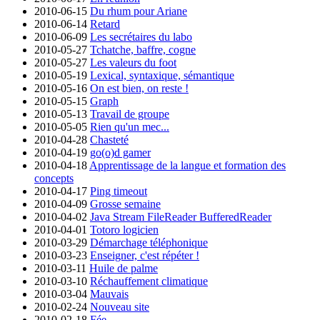
2010-06-15
Du rhum pour Ariane
2010-06-14
Retard
2010-06-09
Les secrétaires du labo
2010-05-27
Tchatche, baffre, cogne
2010-05-27
Les valeurs du foot
2010-05-19
Lexical, syntaxique, sémantique
2010-05-16
On est bien, on reste !
2010-05-15
Graph
2010-05-13
Travail de groupe
2010-05-05
Rien qu'un mec...
2010-04-28
Chasteté
2010-04-19
go(o)d gamer
2010-04-18
Apprentissage de la langue et formation des
concepts
2010-04-17
Ping timeout
2010-04-09
Grosse semaine
2010-04-02
Java Stream FileReader BufferedReader
2010-04-01
Totoro logicien
2010-03-29
Démarchage téléphonique
2010-03-23
Enseigner, c'est répéter !
2010-03-11
Huile de palme
2010-03-10
Réchauffement climatique
2010-03-04
Mauvais
2010-02-24
Nouveau site
2010-02-18
Fée