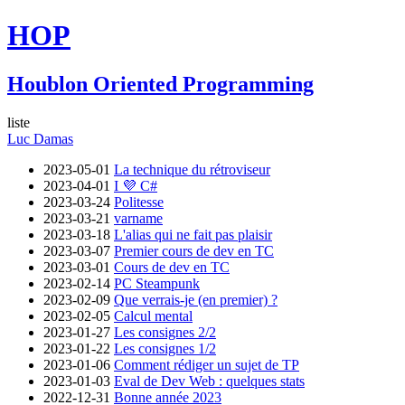
HOP
Houblon Oriented Programming
liste
Luc Damas
2023-05-01
La technique du rétroviseur
2023-04-01
I 💜 C#
2023-03-24
Politesse
2023-03-21
varname
2023-03-18
L'alias qui ne fait pas plaisir
2023-03-07
Premier cours de dev en TC
2023-03-01
Cours de dev en TC
2023-02-14
PC Steampunk
2023-02-09
Que verrais-je (en premier) ?
2023-02-05
Calcul mental
2023-01-27
Les consignes 2/2
2023-01-22
Les consignes 1/2
2023-01-06
Comment rédiger un sujet de TP
2023-01-03
Eval de Dev Web : quelques stats
2022-12-31
Bonne année 2023