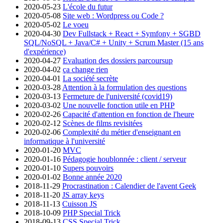
2020-05-23
L'école du futur
2020-05-08
Site web : Wordpress ou Code ?
2020-05-02
Le voeu
2020-04-30
Dev Fullstack + React + Symfony + SGBD
SQL/NoSQL + Java/C# + Unity + Scrum Master (15 ans
d'expérience)
2020-04-27
Evaluation des dossiers parcoursup
2020-04-02
ça change rien
2020-04-01
La société secrète
2020-03-28
Attention à la formulation des questions
2020-03-13
Fermeture de l'université (covid19)
2020-03-02
Une nouvelle fonction utile en PHP
2020-02-26
Capacité d'attention en fonction de l'heure
2020-02-12
Scènes de films revisitées
2020-02-06
Complexité du métier d'enseignant en
informatique à l'université
2020-01-20
MVC
2020-01-16
Pédagogie houblonnée : client / serveur
2020-01-10
Supers pouvoirs
2020-01-02
Bonne année 2020
2018-11-29
Procrastination : Calendier de l'avent Geek
2018-11-20
JS array keys
2018-11-13
Cuisson JS
2018-10-09
PHP Special Trick
2018-09-13
CSS Special Trick