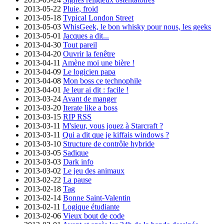
2013-05-22
Pluie, froid
2013-05-18
Typical London Street
2013-05-03
WhisGeek, le bon whisky pour nous, les geeks
2013-05-01
Jacques a dit...
2013-04-30
Tout pareil
2013-04-20
Ouvrir la fenêtre
2013-04-11
Amène moi une bière !
2013-04-09
Le logicien papa
2013-04-08
Mon boss ce technophile
2013-04-01
Je leur ai dit : facile !
2013-03-24
Avant de manger
2013-03-20
Iterate like a boss
2013-03-15
RIP RSS
2013-03-11
M'sieur, vous jouez à Starcraft ?
2013-03-11
Qui a dit que je kiffais windows ?
2013-03-10
Structure de contrôle hybride
2013-03-05
Sadique
2013-03-03
Dark info
2013-03-02
Le jeu des animaux
2013-02-22
La pause
2013-02-18
Tag
2013-02-14
Bonne Saint-Valentin
2013-02-11
Logique étudiante
2013-02-06
Vieux bout de code