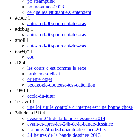
pc-steampunk
bonne-annee-2023
ce-que-les-etudiant.e.s-entendent
#code
1
auto-troll-90-pourcent-des-cas
#debug
1
auto-troll-90-pourcent-des-cas
#troll
1
auto-troll-90-pourcent-des-cas
(co+t)*
1
cot
-18
4
les-cours-c-est-comme-le-sexe
probleme-delicat
oriente-objet
pedagogie-douteuse-test-dattention
1980
1
ecole-du-futur
1er avril
1
une-loi-sur-le-controle-d-internet-est-une-bonne-chose
24h de la BD
4
evasion-24h-de-la-bande-dessinee-2014
avant-et-apres-les-24h-de-la-bande-dessinee
la-chute-24h-de-la-bande-dessinee-2013
24-heures-de-la-bande-dessinee-2013