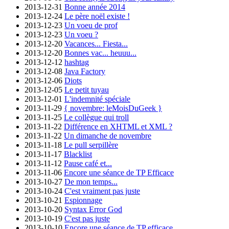
2013-12-31
Bonne année 2014
2013-12-24
Le père noël existe !
2013-12-23
Un voeu de prof
2013-12-23
Un voeu ?
2013-12-20
Vacances... Fiesta...
2013-12-20
Bonnes vac... heuuu...
2013-12-12
hashtag
2013-12-08
Java Factory
2013-12-06
Diots
2013-12-05
Le petit tuyau
2013-12-01
L'indemnité spéciale
2013-11-29
{ novembre: leMoisDuGeek }
2013-11-25
Le collègue qui troll
2013-11-22
Différence en XHTML et XML ?
2013-11-22
Un dimanche de novembre
2013-11-18
Le pull serpillère
2013-11-17
Blacklist
2013-11-12
Pause café et...
2013-11-06
Encore une séance de TP Efficace
2013-10-27
De mon temps...
2013-10-24
C'est vraiment pas juste
2013-10-21
Espionnage
2013-10-20
Syntax Error God
2013-10-19
C'est pas juste
2013-10-10
Encore une séance de TP efficace