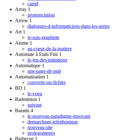
camif
Array
1
prononciation
Arrow
1
dialogues-d-informaticiens-dans-les-series
Art
1
je-suis-graphiste
Atome
1
au-coeur-de-la-matiere
Automate à Etats Fini
1
le-jeu-des-imitations
Automatique
1
une-page-de-pub
Automatisation
1
convertir-un-fichier
BD
1
le-voeu
Badminton
1
suivant
Baratin
4
le-nouveau-paradigme-innovant
demarchage-telephonique
nouveau-site
prolegomenes
Barbecue
1