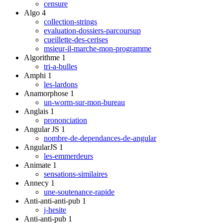
censure
Algo
4
collection-strings
evaluation-dossiers-parcoursup
cueillette-des-cerises
msieur-il-marche-mon-programme
Algorithme
1
tri-a-bulles
Amphi
1
les-lardons
Anamorphose
1
un-worm-sur-mon-bureau
Anglais
1
prononciation
Angular JS
1
nombre-de-dependances-de-angular
AngularJS
1
les-emmerdeurs
Animate
1
sensations-similaires
Annecy
1
une-soutenance-rapide
Anti-anti-anti-pub
1
j-hesite
Anti-anti-pub
1