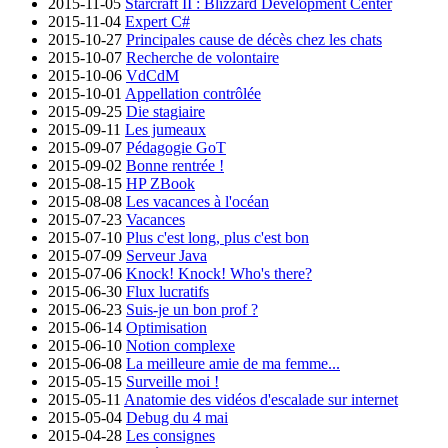
2015-11-05
Starcraft II : Blizzard Development Center
2015-11-04
Expert C#
2015-10-27
Principales cause de décès chez les chats
2015-10-07
Recherche de volontaire
2015-10-06
VdCdM
2015-10-01
Appellation contrôlée
2015-09-25
Die stagiaire
2015-09-11
Les jumeaux
2015-09-07
Pédagogie GoT
2015-09-02
Bonne rentrée !
2015-08-15
HP ZBook
2015-08-08
Les vacances à l'océan
2015-07-23
Vacances
2015-07-10
Plus c'est long, plus c'est bon
2015-07-09
Serveur Java
2015-07-06
Knock! Knock! Who's there?
2015-06-30
Flux lucratifs
2015-06-23
Suis-je un bon prof ?
2015-06-14
Optimisation
2015-06-10
Notion complexe
2015-06-08
La meilleure amie de ma femme...
2015-05-15
Surveille moi !
2015-05-11
Anatomie des vidéos d'escalade sur internet
2015-05-04
Debug du 4 mai
2015-04-28
Les consignes