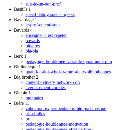
suis-je-un-bon-prof
BashFr
1
speed-dating-special-geeks
Bavardage
1
le-prof-entend-tout
Bavards
4
enseigner-c-est-repeter
bavards
binaires
bla-bla
Berk
1
pedagogie-houblonee_variable-dynamique-php
Bibliothèque
1
quand-je-dois-choisir-entre-deux-bibliotheques
Big brother
2
content-delivery-network-cdn
avertissement-cookies
Bitcoin
1
monnaies
Bière
13
validation-experimentale-utilite-port-masque
tri-a-bulles
br
pedagogie-houblonnee-motivation
pedagogie-houblonnee-effet-de-bord