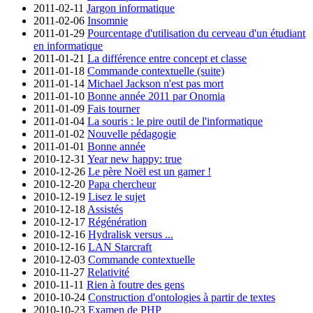
2011-02-11
Jargon informatique
2011-02-06
Insomnie
2011-01-29
Pourcentage d'utilisation du cerveau d'un étudiant
en informatique
2011-01-21
La différence entre concept et classe
2011-01-18
Commande contextuelle (suite)
2011-01-14
Michael Jackson n'est pas mort
2011-01-10
Bonne année 2011 par Onomia
2011-01-09
Fais tourner
2011-01-04
La souris : le pire outil de l'informatique
2011-01-02
Nouvelle pédagogie
2011-01-01
Bonne année
2010-12-31
Year new happy: true
2010-12-26
Le père Noël est un gamer !
2010-12-20
Papa chercheur
2010-12-19
Lisez le sujet
2010-12-18
Assistés
2010-12-17
Régénération
2010-12-16
Hydralisk versus ...
2010-12-16
LAN Starcraft
2010-12-03
Commande contextuelle
2010-11-27
Relativité
2010-11-11
Rien à foutre des gens
2010-10-24
Construction d'ontologies à partir de textes
2010-10-23
Examen de PHP