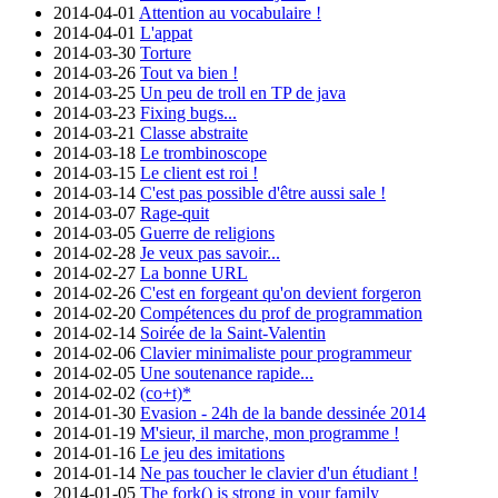
2014-04-01
Attention au vocabulaire !
2014-04-01
L'appat
2014-03-30
Torture
2014-03-26
Tout va bien !
2014-03-25
Un peu de troll en TP de java
2014-03-23
Fixing bugs...
2014-03-21
Classe abstraite
2014-03-18
Le trombinoscope
2014-03-15
Le client est roi !
2014-03-14
C'est pas possible d'être aussi sale !
2014-03-07
Rage-quit
2014-03-05
Guerre de religions
2014-02-28
Je veux pas savoir...
2014-02-27
La bonne URL
2014-02-26
C'est en forgeant qu'on devient forgeron
2014-02-20
Compétences du prof de programmation
2014-02-14
Soirée de la Saint-Valentin
2014-02-06
Clavier minimaliste pour programmeur
2014-02-05
Une soutenance rapide...
2014-02-02
(co+t)*
2014-01-30
Evasion - 24h de la bande dessinée 2014
2014-01-19
M'sieur, il marche, mon programme !
2014-01-16
Le jeu des imitations
2014-01-14
Ne pas toucher le clavier d'un étudiant !
2014-01-05
The fork() is strong in your family