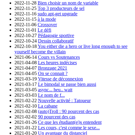
2022-11-28
Bien choisir un nom de variable
2022-11-25
Top 3 producteurs de sel
2022-11-16
sudo apt-get upgrade
2022-11-15
à la mode
2022-11-06
Crossover
2022-11-01
Le défi
2022-10-27
Pédagogie sportive
2022-10-24
Dessin collaboratif
2022-10-18
You either die a hero or live long enough to see
yourself become the villain
2021-06-14
Cours vs Soutenances
2021-04-08
Les heures indécises
2021-04-07
Bronzage 2021
2021-04-05
On se connait ?
2021-03-19
Vitesse de déconnexion
2021-03-17
Le bimodal se passe bien aussi
2021-03-05
async... heu.. wait
2021-03-03
Le nom de f...
2021-02-22
Nouvelle activité : Tatoueur
2021-02-10
La cabane
2021-02-08
(auto)Troll : 90 pourcent des cas
2021-02-02
90 pourcent des cas
2021-01-26
Ce que les étudiant(e|)s entendent
2021-01-22
Les cours, c'est comme le sexe...
2021-01-20
Un avantage du distanciel