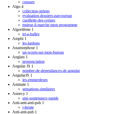
censure
Algo
4
collection-strings
evaluation-dossiers-parcoursup
cueillette-des-cerises
msieur-il-marche-mon-programme
Algorithme
1
tri-a-bulles
Amphi
1
les-lardons
Anamorphose
1
un-worm-sur-mon-bureau
Anglais
1
prononciation
Angular JS
1
nombre-de-dependances-de-angular
AngularJS
1
les-emmerdeurs
Animate
1
sensations-similaires
Annecy
1
une-soutenance-rapide
Anti-anti-anti-pub
1
j-hesite
Anti-anti-pub
1