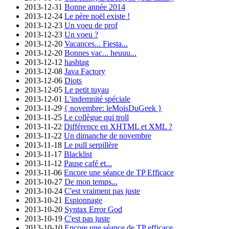
2013-12-31
Bonne année 2014
2013-12-24
Le père noël existe !
2013-12-23
Un voeu de prof
2013-12-23
Un voeu ?
2013-12-20
Vacances... Fiesta...
2013-12-20
Bonnes vac... heuuu...
2013-12-12
hashtag
2013-12-08
Java Factory
2013-12-06
Diots
2013-12-05
Le petit tuyau
2013-12-01
L'indemnité spéciale
2013-11-29
{ novembre: leMoisDuGeek }
2013-11-25
Le collègue qui troll
2013-11-22
Différence en XHTML et XML ?
2013-11-22
Un dimanche de novembre
2013-11-18
Le pull serpillère
2013-11-17
Blacklist
2013-11-12
Pause café et...
2013-11-06
Encore une séance de TP Efficace
2013-10-27
De mon temps...
2013-10-24
C'est vraiment pas juste
2013-10-21
Espionnage
2013-10-20
Syntax Error God
2013-10-19
C'est pas juste
2013-10-10
Encore une séance de TP efficace