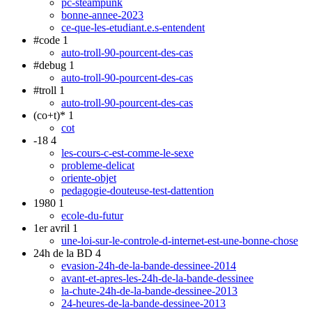
pc-steampunk
bonne-annee-2023
ce-que-les-etudiant.e.s-entendent
#code
1
auto-troll-90-pourcent-des-cas
#debug
1
auto-troll-90-pourcent-des-cas
#troll
1
auto-troll-90-pourcent-des-cas
(co+t)*
1
cot
-18
4
les-cours-c-est-comme-le-sexe
probleme-delicat
oriente-objet
pedagogie-douteuse-test-dattention
1980
1
ecole-du-futur
1er avril
1
une-loi-sur-le-controle-d-internet-est-une-bonne-chose
24h de la BD
4
evasion-24h-de-la-bande-dessinee-2014
avant-et-apres-les-24h-de-la-bande-dessinee
la-chute-24h-de-la-bande-dessinee-2013
24-heures-de-la-bande-dessinee-2013