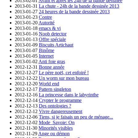
2013-02-01
Avant et après les 24h de la bande dessinée
2013-01-31
La chute - 24h de la bande dessinée 2013
2013-01-27
24 heures de la bande dessinée 2013
2013-01-23
Contre
2013-01-20
Autorité
2013-01-18
emacs & vi
2013-01-16
Noob detector
2013-01-13
Offre spéciale
2013-01-09
Biscuits Artichaut
2013-01-07
Binôme
2013-01-05
Internet
2013-01-02
Anti foie gras
2012-12-31
Bonne année
2012-12-27
Le père noël, cet enfoiré !
2012-12-22
Un worm sur mon bureau
2012-12-20
World end
2012-12-17
Pattern singleton
2012-12-16
La princesse dans le labyrinthe
2012-12-14
Crypter le programme
2012-12-13
Des ontologies ?
2012-12-12
Vivre dangereusement
2012-12-06
Tiens, si je faisais un peu de ménage...
2012-12-02
Mode_Savoie: On
2012-11-30
Minorités visibles
2012-11-29
Ange ou démon