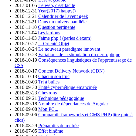
2017-01-05
Le web, c'est facile
2016-12-31
Year(2017).happy()
2016-12-21
Calendrier de l'avent geek
2016-11-21
Dans un univers parallèle...
2016-11-10
Question pertinente
2016-11-04
Les lardons
2016-11-03
J'aime php ! (perles d'exam)
2016-10-27
... Orienté Objet
2016-10-24
Le nouveau paradigme innovant
2016-10-23
Variations de la stimulation du nerf optique
2016-10-19
Conséquences linguistiques de l'apprentissage de
CSS
2016-10-17
Content Delivery Network (CDN)
2016-10-13
Chacun son truc
2016-10-03
Tri à bulles
2016-09-30
Entité cybernétique émancipée
2016-09-23
Chevrons
2016-09-21
Technique pédagogique
2016-09-18
Nombre de dépendances de Angular
2016-09-08
Mon PC...
2016-09-06
Comparatif frameworks et CMS PHP (titre pute à
clics)
2016-08-29
Préparatifs de rentrée
2016-07-05
Effet binôme