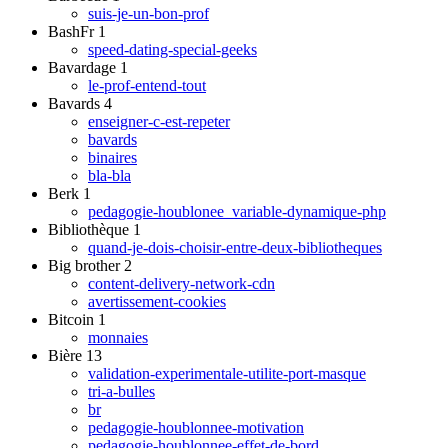
suis-je-un-bon-prof
BashFr
1
speed-dating-special-geeks
Bavardage
1
le-prof-entend-tout
Bavards
4
enseigner-c-est-repeter
bavards
binaires
bla-bla
Berk
1
pedagogie-houblonee_variable-dynamique-php
Bibliothèque
1
quand-je-dois-choisir-entre-deux-bibliotheques
Big brother
2
content-delivery-network-cdn
avertissement-cookies
Bitcoin
1
monnaies
Bière
13
validation-experimentale-utilite-port-masque
tri-a-bulles
br
pedagogie-houblonnee-motivation
pedagogie-houblonnee-effet-de-bord