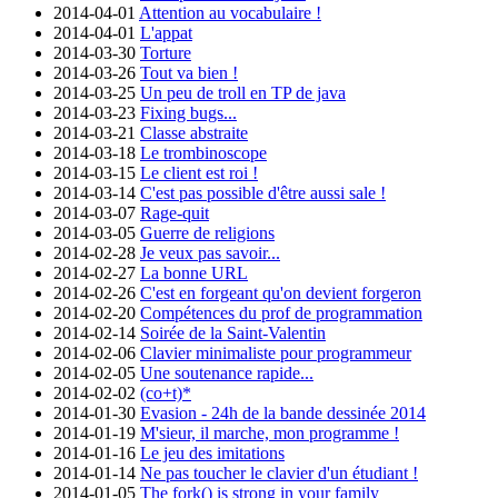
2014-04-01
Attention au vocabulaire !
2014-04-01
L'appat
2014-03-30
Torture
2014-03-26
Tout va bien !
2014-03-25
Un peu de troll en TP de java
2014-03-23
Fixing bugs...
2014-03-21
Classe abstraite
2014-03-18
Le trombinoscope
2014-03-15
Le client est roi !
2014-03-14
C'est pas possible d'être aussi sale !
2014-03-07
Rage-quit
2014-03-05
Guerre de religions
2014-02-28
Je veux pas savoir...
2014-02-27
La bonne URL
2014-02-26
C'est en forgeant qu'on devient forgeron
2014-02-20
Compétences du prof de programmation
2014-02-14
Soirée de la Saint-Valentin
2014-02-06
Clavier minimaliste pour programmeur
2014-02-05
Une soutenance rapide...
2014-02-02
(co+t)*
2014-01-30
Evasion - 24h de la bande dessinée 2014
2014-01-19
M'sieur, il marche, mon programme !
2014-01-16
Le jeu des imitations
2014-01-14
Ne pas toucher le clavier d'un étudiant !
2014-01-05
The fork() is strong in your family