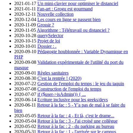
2021-01-17
Un mini-clavier pour optimiser le distanciel
2021-01-11
Fan-art : Grogu est gourmand
2020-12-11
Nouvelle collection
2020-12-04
Les cours en ligne se passent bien
2020-11-09
Grossir ?
2020-11-05
Algorithme : Télétravail ou distanciel ?
2020-10-28
querySelector
2020-10-15
Projet de loi
2020-10-01
Dossier : .
2020-09-10
Pédagogie houblonnée : Variable Dynamique en
PHP
2020-09-08
Validation expérimentale de l'utilité du port du
masque
2020-09-01
Règles sanitaires
2020-08-30
C'est la rentrée ! (2020)
2020-07-22
Gestion de l'emploi du temps : le jeu du taquin
2020-07-08
Construction de l'emploi du temps
2020-07-07
if ($user->isAdmin()) { ...
2020-06-14
Ecriture inclusive pour les geeks/devs
2020-06-11
Retour à la fac : 5 - Y'a pas de mal à se faire du
bien
2020-05-05
Retour à la fac : 4 - Et là, c'est le drame...
2020-05-04
Retour à la fac : 3 - J'ai croisé une collègue
2020-05-02
Retour à la fac : 2 - du parking au bureau
2020-05-31
Retour à la fac : 1 - l'arrivée sur le campus