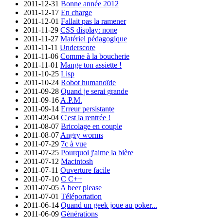
2011-12-31
Bonne année 2012
2011-12-17
En charge
2011-12-01
Fallait pas la ramener
2011-11-29
CSS display: none
2011-11-27
Matériel pédagogique
2011-11-11
Underscore
2011-11-06
Comme à la boucherie
2011-11-01
Mange ton assiette !
2011-10-25
Lisp
2011-10-24
Robot humanoïde
2011-09-28
Quand je serai grande
2011-09-16
A.P.M.
2011-09-14
Erreur persistante
2011-09-04
C'est la rentrée !
2011-08-07
Bricolage en couple
2011-08-07
Angry worms
2011-07-29
7c à vue
2011-07-25
Pourquoi j'aime la bière
2011-07-12
Macintosh
2011-07-11
Ouverture facile
2011-07-10
C C++
2011-07-05
A beer please
2011-07-01
Téléportation
2011-06-14
Quand un geek joue au poker...
2011-06-09
Générations