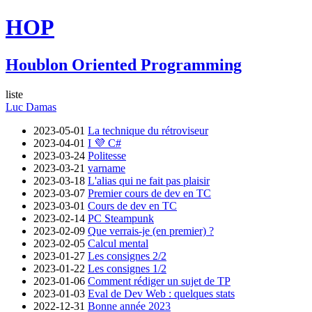
HOP
Houblon Oriented Programming
liste
Luc Damas
2023-05-01
La technique du rétroviseur
2023-04-01
I 💜 C#
2023-03-24
Politesse
2023-03-21
varname
2023-03-18
L'alias qui ne fait pas plaisir
2023-03-07
Premier cours de dev en TC
2023-03-01
Cours de dev en TC
2023-02-14
PC Steampunk
2023-02-09
Que verrais-je (en premier) ?
2023-02-05
Calcul mental
2023-01-27
Les consignes 2/2
2023-01-22
Les consignes 1/2
2023-01-06
Comment rédiger un sujet de TP
2023-01-03
Eval de Dev Web : quelques stats
2022-12-31
Bonne année 2023