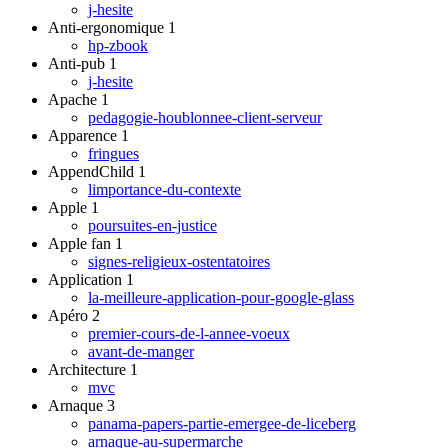
j-hesite
Anti-ergonomique
1
hp-zbook
Anti-pub
1
j-hesite
Apache
1
pedagogie-houblonnee-client-serveur
Apparence
1
fringues
AppendChild
1
limportance-du-contexte
Apple
1
poursuites-en-justice
Apple fan
1
signes-religieux-ostentatoires
Application
1
la-meilleure-application-pour-google-glass
Apéro
2
premier-cours-de-l-annee-voeux
avant-de-manger
Architecture
1
mvc
Arnaque
3
panama-papers-partie-emergee-de-liceberg
arnaque-au-supermarche