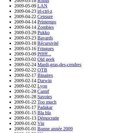
2009-05-18
Robin
2009-05-09
LAN
2009-04-23
irl-ctrl-z
2009-04-22
Censure
2009-04-14
Printemps
2009-04-14
Zombies
2009-03-29
Pukko
2009-03-23
Bavards
2009-03-18
Récursivité
2009-03-16
Fringues
2009-03-09
Pfffff...
2009-03-02
Old geek
2009-02-24
Mardi-gras-des-cendres
2009-02-22
OTB
2009-02-17
Binaires
2009-02-14
Darwin
2009-02-02
Lyon
2009-01-28
Camif
2009-01-28
Savoies
2009-01-22
Too much
2009-01-17
Padakar
2009-01-15
Bla bla
2009-01-13
Démocratie
2009-01-02
Vin
2009-01-01
Bonne année 2009