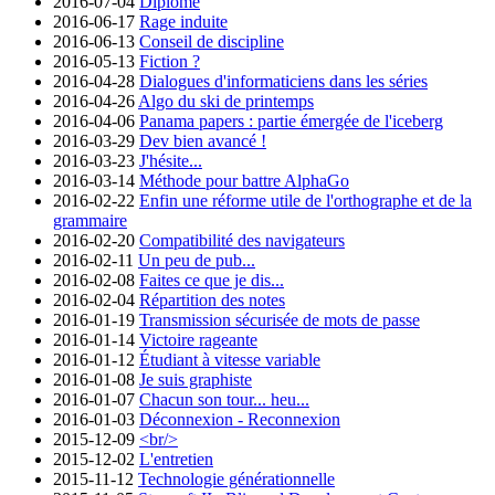
2016-07-04
Diplômé
2016-06-17
Rage induite
2016-06-13
Conseil de discipline
2016-05-13
Fiction ?
2016-04-28
Dialogues d'informaticiens dans les séries
2016-04-26
Algo du ski de printemps
2016-04-06
Panama papers : partie émergée de l'iceberg
2016-03-29
Dev bien avancé !
2016-03-23
J'hésite...
2016-03-14
Méthode pour battre AlphaGo
2016-02-22
Enfin une réforme utile de l'orthographe et de la
grammaire
2016-02-20
Compatibilité des navigateurs
2016-02-11
Un peu de pub...
2016-02-08
Faites ce que je dis...
2016-02-04
Répartition des notes
2016-01-19
Transmission sécurisée de mots de passe
2016-01-14
Victoire rageante
2016-01-12
Étudiant à vitesse variable
2016-01-08
Je suis graphiste
2016-01-07
Chacun son tour... heu...
2016-01-03
Déconnexion - Reconnexion
2015-12-09
<br/>
2015-12-02
L'entretien
2015-11-12
Technologie générationnelle