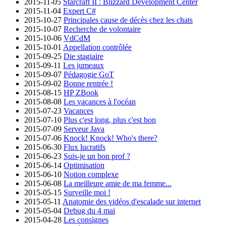
2015-11-05
Starcraft II : Blizzard Development Center
2015-11-04
Expert C#
2015-10-27
Principales cause de décès chez les chats
2015-10-07
Recherche de volontaire
2015-10-06
VdCdM
2015-10-01
Appellation contrôlée
2015-09-25
Die stagiaire
2015-09-11
Les jumeaux
2015-09-07
Pédagogie GoT
2015-09-02
Bonne rentrée !
2015-08-15
HP ZBook
2015-08-08
Les vacances à l'océan
2015-07-23
Vacances
2015-07-10
Plus c'est long, plus c'est bon
2015-07-09
Serveur Java
2015-07-06
Knock! Knock! Who's there?
2015-06-30
Flux lucratifs
2015-06-23
Suis-je un bon prof ?
2015-06-14
Optimisation
2015-06-10
Notion complexe
2015-06-08
La meilleure amie de ma femme...
2015-05-15
Surveille moi !
2015-05-11
Anatomie des vidéos d'escalade sur internet
2015-05-04
Debug du 4 mai
2015-04-28
Les consignes