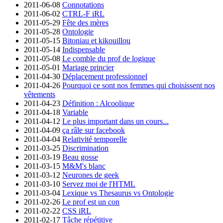
2011-06-08
Connotations
2011-06-02
CTRL-F iRL
2011-05-29
Fête des mères
2011-05-28
Ontologie
2011-05-15
Bitoniau et kikouillou
2011-05-14
Indispensable
2011-05-08
Le comble du prof de logique
2011-05-01
Mariage princier
2011-04-30
Déplacement professionnel
2011-04-26
Pourquoi ce sont nos femmes qui choisissent nos
vêtements
2011-04-23
Définition : Alcoolique
2011-04-18
Variable
2011-04-12
Le plus important dans un cours...
2011-04-09
ça râle sur facebook
2011-04-04
Relativité temporelle
2011-03-25
Discrimination
2011-03-19
Beau gosse
2011-03-15
M&M's blanc
2011-03-12
Neurones de geek
2011-03-10
Servez moi de l'HTML
2011-03-04
Lexique vs Thesaurus vs Ontologie
2011-02-26
Le prof est un con
2011-02-22
CSS iRL
2011-02-17
Tâche répétitive