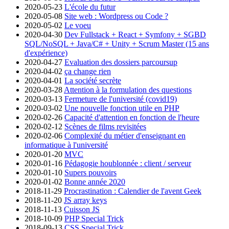
2020-05-23
L'école du futur
2020-05-08
Site web : Wordpress ou Code ?
2020-05-02
Le voeu
2020-04-30
Dev Fullstack + React + Symfony + SGBD
SQL/NoSQL + Java/C# + Unity + Scrum Master (15 ans
d'expérience)
2020-04-27
Evaluation des dossiers parcoursup
2020-04-02
ça change rien
2020-04-01
La société secrète
2020-03-28
Attention à la formulation des questions
2020-03-13
Fermeture de l'université (covid19)
2020-03-02
Une nouvelle fonction utile en PHP
2020-02-26
Capacité d'attention en fonction de l'heure
2020-02-12
Scènes de films revisitées
2020-02-06
Complexité du métier d'enseignant en
informatique à l'université
2020-01-20
MVC
2020-01-16
Pédagogie houblonnée : client / serveur
2020-01-10
Supers pouvoirs
2020-01-02
Bonne année 2020
2018-11-29
Procrastination : Calendier de l'avent Geek
2018-11-20
JS array keys
2018-11-13
Cuisson JS
2018-10-09
PHP Special Trick
2018-09-13
CSS Special Trick