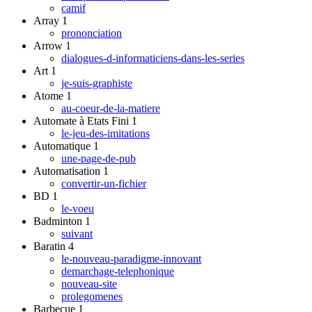
camif
Array
1
prononciation
Arrow
1
dialogues-d-informaticiens-dans-les-series
Art
1
je-suis-graphiste
Atome
1
au-coeur-de-la-matiere
Automate à Etats Fini
1
le-jeu-des-imitations
Automatique
1
une-page-de-pub
Automatisation
1
convertir-un-fichier
BD
1
le-voeu
Badminton
1
suivant
Baratin
4
le-nouveau-paradigme-innovant
demarchage-telephonique
nouveau-site
prolegomenes
Barbecue
1