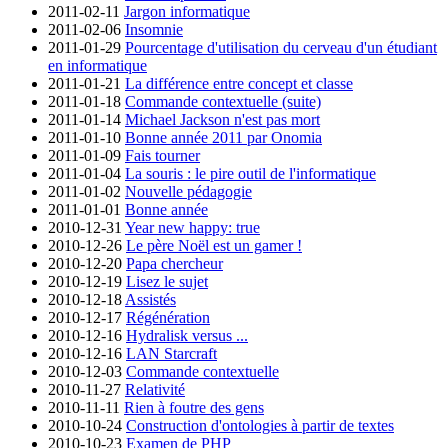
2011-02-11
Jargon informatique
2011-02-06
Insomnie
2011-01-29
Pourcentage d'utilisation du cerveau d'un étudiant
en informatique
2011-01-21
La différence entre concept et classe
2011-01-18
Commande contextuelle (suite)
2011-01-14
Michael Jackson n'est pas mort
2011-01-10
Bonne année 2011 par Onomia
2011-01-09
Fais tourner
2011-01-04
La souris : le pire outil de l'informatique
2011-01-02
Nouvelle pédagogie
2011-01-01
Bonne année
2010-12-31
Year new happy: true
2010-12-26
Le père Noël est un gamer !
2010-12-20
Papa chercheur
2010-12-19
Lisez le sujet
2010-12-18
Assistés
2010-12-17
Régénération
2010-12-16
Hydralisk versus ...
2010-12-16
LAN Starcraft
2010-12-03
Commande contextuelle
2010-11-27
Relativité
2010-11-11
Rien à foutre des gens
2010-10-24
Construction d'ontologies à partir de textes
2010-10-23
Examen de PHP