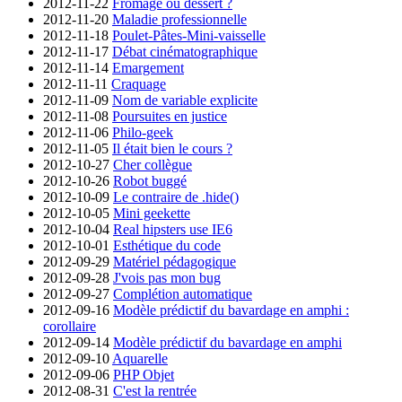
2012-11-22
Fromage ou dessert ?
2012-11-20
Maladie professionnelle
2012-11-18
Poulet-Pâtes-Mini-vaisselle
2012-11-17
Débat cinématographique
2012-11-14
Emargement
2012-11-11
Craquage
2012-11-09
Nom de variable explicite
2012-11-08
Poursuites en justice
2012-11-06
Philo-geek
2012-11-05
Il était bien le cours ?
2012-10-27
Cher collègue
2012-10-26
Robot buggé
2012-10-09
Le contraire de .hide()
2012-10-05
Mini geekette
2012-10-04
Real hipsters use IE6
2012-10-01
Esthétique du code
2012-09-29
Matériel pédagogique
2012-09-28
J'vois pas mon bug
2012-09-27
Complétion automatique
2012-09-16
Modèle prédictif du bavardage en amphi :
corollaire
2012-09-14
Modèle prédictif du bavardage en amphi
2012-09-10
Aquarelle
2012-09-06
PHP Objet
2012-08-31
C'est la rentrée