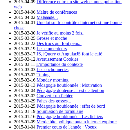
2015-04-09
Différence entre un site web et une application
web
2015-04-06
Maître de conférences
2015-04-02
Malaaade...
2015-04-01
Une loi sur le contrôle d'internet est une bonne
chose
2015-03-30
Je vérifie au moins 2 fois...
2015-03-25
Grosse et moche
2015-03-22
Des trucs qui font peur...
2015-03-19
Les emmerdeurs
2015-03-17
JS, jQuery et AngularJS font le café
2015-03-12
Avertissement Cookies
2015-03-11
L'importance du contexte
2015-03-03
Les cochonneries
2015-03-02
Tuning
2015-02-16
Monday morning
2015-02-13
Pédagogie houblonnée : Motivation
2015-02-04
Pédagogie douteuse : Test d'attention
2015-02-02
Convertir un fichier
2015-01-29
Faites des gosses...
2015-01-25
Pédagogie houblonnée : effet de bord
2015-01-19
Soumission de formulaire
2015-01-16
Pédagogie houblonnée : Les fichiers
2015-01-09
Merde bite politique putain internet explorer
2015-01-04
Premier cours de l'année : Voeux