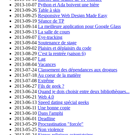
2013-10-07
Python et Ada boivent une bière
2013-09-26
Table à skis
2013-09-25
Responsive Web Design Made Easy
2013-09-19
Séance de TP
2013-09-14
La meilleure application pour Google Glass
2013-09-13
La salle de cours
2013-09-07
Eye-tracking
2013-09-04
Soutenance de stage
2013-09-02
Plaisirs et déplaisirs du code
2013-08-29
C'est la rentrée (saison 6)
2013-08-07
Lag
2013-08-04
Vacances
2013-07-24
Classement des dépendances aux drogues
2013-07-18
Au coeur de la matière
2013-07-08
Extrême
2013-06-27
Fils de geek ?
2013-06-24
Quand je dois choisir entre deux bibliothèques...
2013-06-21
Web 4.0
2013-06-13
Speed dating spécial geeks
2013-06-11
Une bonne copie
2013-06-10
Dans l'amphi
2013-06-01
Deadline
2013-05-29
Procrastination "forcée"
2013-05-25
Non violence
2013-05-24
Signes religieux ostentatoires