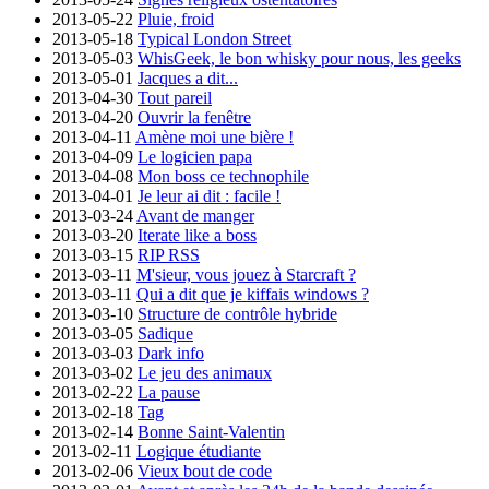
2013-05-22
Pluie, froid
2013-05-18
Typical London Street
2013-05-03
WhisGeek, le bon whisky pour nous, les geeks
2013-05-01
Jacques a dit...
2013-04-30
Tout pareil
2013-04-20
Ouvrir la fenêtre
2013-04-11
Amène moi une bière !
2013-04-09
Le logicien papa
2013-04-08
Mon boss ce technophile
2013-04-01
Je leur ai dit : facile !
2013-03-24
Avant de manger
2013-03-20
Iterate like a boss
2013-03-15
RIP RSS
2013-03-11
M'sieur, vous jouez à Starcraft ?
2013-03-11
Qui a dit que je kiffais windows ?
2013-03-10
Structure de contrôle hybride
2013-03-05
Sadique
2013-03-03
Dark info
2013-03-02
Le jeu des animaux
2013-02-22
La pause
2013-02-18
Tag
2013-02-14
Bonne Saint-Valentin
2013-02-11
Logique étudiante
2013-02-06
Vieux bout de code