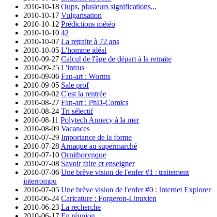
2010-10-18
Oups, plusieurs significations...
2010-10-17
Vulgarisation
2010-10-12
Prédictions météo
2010-10-10
42
2010-10-07
La retraite à 72 ans
2010-10-05
L'homme idéal
2010-09-27
Calcul de l'âge de départ à la retraite
2010-09-25
L'intrus
2010-09-06
Fan-art : Worms
2010-09-05
Sale prof
2010-09-02
C'est la rentrée
2010-08-27
Fan-art : PhD-Comics
2010-08-24
Tri sélectif
2010-08-11
Polytech Annecy à la mer
2010-08-09
Vacances
2010-07-29
Importance de la forme
2010-07-28
Arnaque au supermarché
2010-07-10
Ornithorynque
2010-07-08
Savoir faire et enseigner
2010-07-06
Une brève vision de l'enfer #1 : traitement
interrompu
2010-07-05
Une brève vision de l'enfer #0 : Internet Explorer
2010-06-24
Caricature : Forgeron-Linuxien
2010-06-23
La recherche
2010-06-17
En réunion