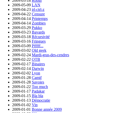
2009-05-18
Robin
2009-05-09
LAN
2009-04-23
irl-ctrl-z
2009-04-22
Censure
2009-04-14
Printemps
2009-04-14
Zombies
2009-03-29
Pukko
2009-03-23
Bavards
2009-03-18
Récursivité
2009-03-16
Fringues
2009-03-09
Pfffff...
2009-03-02
Old geek
2009-02-24
Mardi-gras-des-cendres
2009-02-22
OTB
2009-02-17
Binaires
2009-02-14
Darwin
2009-02-02
Lyon
2009-01-28
Camif
2009-01-28
Savoies
2009-01-22
Too much
2009-01-17
Padakar
2009-01-15
Bla bla
2009-01-13
Démocratie
2009-01-02
Vin
2009-01-01
Bonne année 2009