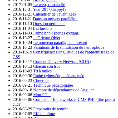
2017-01-05
Le web, c'est facile
2016-12-31
Year(2017).happy()
2016-12-21
Calendrier de l'avent geek
2016-11-21
Dans un univers parallèle...
2016-11-10
Question pertinente
2016-11-04
Les lardons
2016-11-03
J'aime php ! (perles d'exam)
2016-10-27
... Orienté Objet
2016-10-24
Le nouveau paradigme innovant
2016-10-23
Variations de la stimulation du nerf optique
2016-10-19
Conséquences linguistiques de l'apprentissage de
CSS
2016-10-17
Content Delivery Network (CDN)
2016-10-13
Chacun son truc
2016-10-03
Tri à bulles
2016-09-30
Entité cybernétique émancipée
2016-09-23
Chevrons
2016-09-21
Technique pédagogique
2016-09-18
Nombre de dépendances de Angular
2016-09-08
Mon PC...
2016-09-06
Comparatif frameworks et CMS PHP (titre pute à
clics)
2016-08-29
Préparatifs de rentrée
2016-07-05
Effet binôme