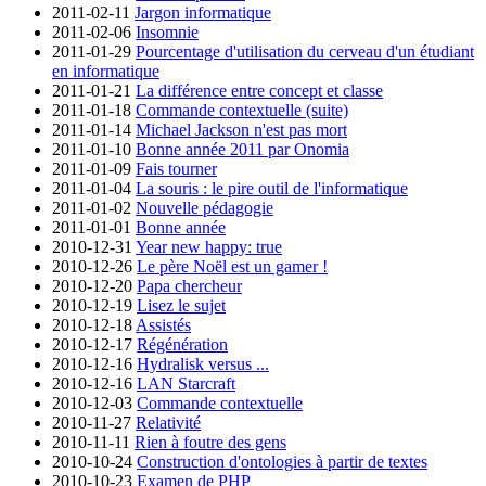
2011-02-11
Jargon informatique
2011-02-06
Insomnie
2011-01-29
Pourcentage d'utilisation du cerveau d'un étudiant
en informatique
2011-01-21
La différence entre concept et classe
2011-01-18
Commande contextuelle (suite)
2011-01-14
Michael Jackson n'est pas mort
2011-01-10
Bonne année 2011 par Onomia
2011-01-09
Fais tourner
2011-01-04
La souris : le pire outil de l'informatique
2011-01-02
Nouvelle pédagogie
2011-01-01
Bonne année
2010-12-31
Year new happy: true
2010-12-26
Le père Noël est un gamer !
2010-12-20
Papa chercheur
2010-12-19
Lisez le sujet
2010-12-18
Assistés
2010-12-17
Régénération
2010-12-16
Hydralisk versus ...
2010-12-16
LAN Starcraft
2010-12-03
Commande contextuelle
2010-11-27
Relativité
2010-11-11
Rien à foutre des gens
2010-10-24
Construction d'ontologies à partir de textes
2010-10-23
Examen de PHP