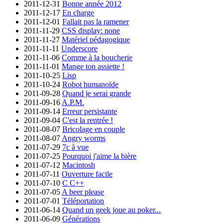
2011-12-31
Bonne année 2012
2011-12-17
En charge
2011-12-01
Fallait pas la ramener
2011-11-29
CSS display: none
2011-11-27
Matériel pédagogique
2011-11-11
Underscore
2011-11-06
Comme à la boucherie
2011-11-01
Mange ton assiette !
2011-10-25
Lisp
2011-10-24
Robot humanoïde
2011-09-28
Quand je serai grande
2011-09-16
A.P.M.
2011-09-14
Erreur persistante
2011-09-04
C'est la rentrée !
2011-08-07
Bricolage en couple
2011-08-07
Angry worms
2011-07-29
7c à vue
2011-07-25
Pourquoi j'aime la bière
2011-07-12
Macintosh
2011-07-11
Ouverture facile
2011-07-10
C C++
2011-07-05
A beer please
2011-07-01
Téléportation
2011-06-14
Quand un geek joue au poker...
2011-06-09
Générations