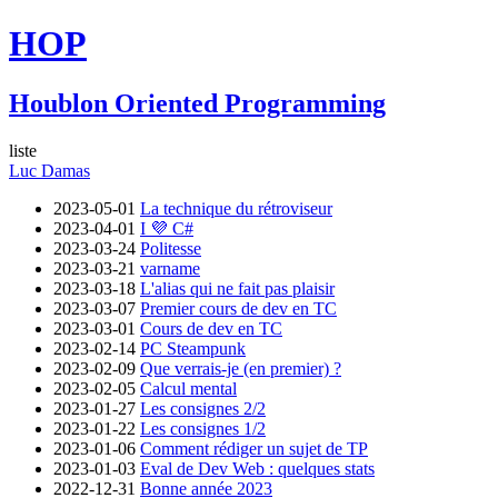
HOP
Houblon Oriented Programming
liste
Luc Damas
2023-05-01
La technique du rétroviseur
2023-04-01
I 💜 C#
2023-03-24
Politesse
2023-03-21
varname
2023-03-18
L'alias qui ne fait pas plaisir
2023-03-07
Premier cours de dev en TC
2023-03-01
Cours de dev en TC
2023-02-14
PC Steampunk
2023-02-09
Que verrais-je (en premier) ?
2023-02-05
Calcul mental
2023-01-27
Les consignes 2/2
2023-01-22
Les consignes 1/2
2023-01-06
Comment rédiger un sujet de TP
2023-01-03
Eval de Dev Web : quelques stats
2022-12-31
Bonne année 2023