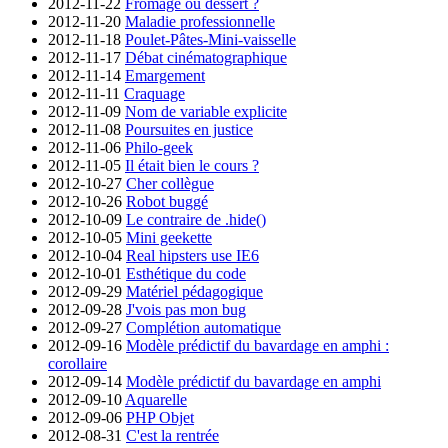
2012-11-22
Fromage ou dessert ?
2012-11-20
Maladie professionnelle
2012-11-18
Poulet-Pâtes-Mini-vaisselle
2012-11-17
Débat cinématographique
2012-11-14
Emargement
2012-11-11
Craquage
2012-11-09
Nom de variable explicite
2012-11-08
Poursuites en justice
2012-11-06
Philo-geek
2012-11-05
Il était bien le cours ?
2012-10-27
Cher collègue
2012-10-26
Robot buggé
2012-10-09
Le contraire de .hide()
2012-10-05
Mini geekette
2012-10-04
Real hipsters use IE6
2012-10-01
Esthétique du code
2012-09-29
Matériel pédagogique
2012-09-28
J'vois pas mon bug
2012-09-27
Complétion automatique
2012-09-16
Modèle prédictif du bavardage en amphi :
corollaire
2012-09-14
Modèle prédictif du bavardage en amphi
2012-09-10
Aquarelle
2012-09-06
PHP Objet
2012-08-31
C'est la rentrée