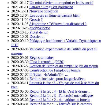
2021-01-17
Un mini-clavier pour optimiser le distanciel
2021-01-11
Fan-art : Grogu est gourmand
2020-12-11
Nouvelle collection
2020-12-04
Les cours en ligne se passent bien
2020-11-09
Grossir ?
2020-11-05
Algorithme : Télétravail ou distanciel ?
2020-10-28
querySelector
2020-10-15
Projet de loi
2020-10-01
Dossier : .
2020-09-10
Pédagogie houblonnée : Variable Dynamique en
PHP
2020-09-08
Validation expérimentale de l'utilité du port du
masque
2020-09-01
Règles sanitaires
2020-08-30
C'est la rentrée ! (2020)
2020-07-22
Gestion de l'emploi du temps : le jeu du taquin
2020-07-08
Construction de l'emploi du temps
2020-07-07
if ($user->isAdmin()) { ...
2020-06-14
Ecriture inclusive pour les geeks/devs
2020-06-11
Retour à la fac : 5 - Y'a pas de mal à se faire du
bien
2020-05-05
Retour à la fac : 4 - Et là, c'est le drame...
2020-05-04
Retour à la fac : 3 - J'ai croisé une collègue
2020-05-02
Retour à la fac : 2 - du parking au bureau
2020-05-31
Retour à la fac : 1 - l'arrivée sur le campus