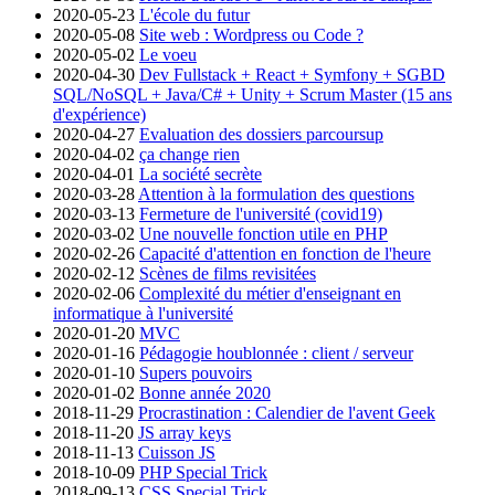
2020-05-23
L'école du futur
2020-05-08
Site web : Wordpress ou Code ?
2020-05-02
Le voeu
2020-04-30
Dev Fullstack + React + Symfony + SGBD
SQL/NoSQL + Java/C# + Unity + Scrum Master (15 ans
d'expérience)
2020-04-27
Evaluation des dossiers parcoursup
2020-04-02
ça change rien
2020-04-01
La société secrète
2020-03-28
Attention à la formulation des questions
2020-03-13
Fermeture de l'université (covid19)
2020-03-02
Une nouvelle fonction utile en PHP
2020-02-26
Capacité d'attention en fonction de l'heure
2020-02-12
Scènes de films revisitées
2020-02-06
Complexité du métier d'enseignant en
informatique à l'université
2020-01-20
MVC
2020-01-16
Pédagogie houblonnée : client / serveur
2020-01-10
Supers pouvoirs
2020-01-02
Bonne année 2020
2018-11-29
Procrastination : Calendier de l'avent Geek
2018-11-20
JS array keys
2018-11-13
Cuisson JS
2018-10-09
PHP Special Trick
2018-09-13
CSS Special Trick