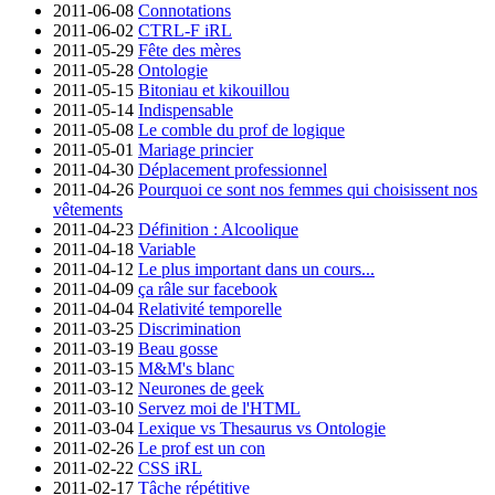
2011-06-08
Connotations
2011-06-02
CTRL-F iRL
2011-05-29
Fête des mères
2011-05-28
Ontologie
2011-05-15
Bitoniau et kikouillou
2011-05-14
Indispensable
2011-05-08
Le comble du prof de logique
2011-05-01
Mariage princier
2011-04-30
Déplacement professionnel
2011-04-26
Pourquoi ce sont nos femmes qui choisissent nos
vêtements
2011-04-23
Définition : Alcoolique
2011-04-18
Variable
2011-04-12
Le plus important dans un cours...
2011-04-09
ça râle sur facebook
2011-04-04
Relativité temporelle
2011-03-25
Discrimination
2011-03-19
Beau gosse
2011-03-15
M&M's blanc
2011-03-12
Neurones de geek
2011-03-10
Servez moi de l'HTML
2011-03-04
Lexique vs Thesaurus vs Ontologie
2011-02-26
Le prof est un con
2011-02-22
CSS iRL
2011-02-17
Tâche répétitive