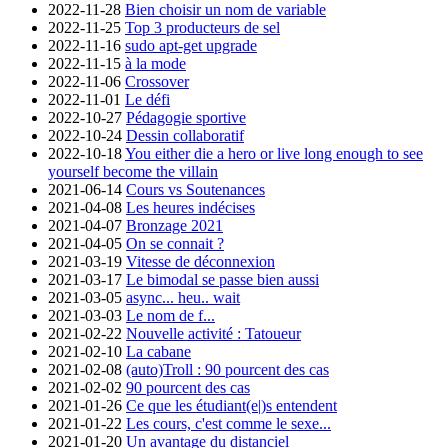
2022-11-28
Bien choisir un nom de variable
2022-11-25
Top 3 producteurs de sel
2022-11-16
sudo apt-get upgrade
2022-11-15
à la mode
2022-11-06
Crossover
2022-11-01
Le défi
2022-10-27
Pédagogie sportive
2022-10-24
Dessin collaboratif
2022-10-18
You either die a hero or live long enough to see
yourself become the villain
2021-06-14
Cours vs Soutenances
2021-04-08
Les heures indécises
2021-04-07
Bronzage 2021
2021-04-05
On se connait ?
2021-03-19
Vitesse de déconnexion
2021-03-17
Le bimodal se passe bien aussi
2021-03-05
async... heu.. wait
2021-03-03
Le nom de f...
2021-02-22
Nouvelle activité : Tatoueur
2021-02-10
La cabane
2021-02-08
(auto)Troll : 90 pourcent des cas
2021-02-02
90 pourcent des cas
2021-01-26
Ce que les étudiant(e|)s entendent
2021-01-22
Les cours, c'est comme le sexe...
2021-01-20
Un avantage du distanciel