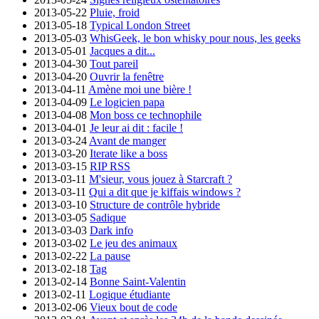
2013-05-22
Pluie, froid
2013-05-18
Typical London Street
2013-05-03
WhisGeek, le bon whisky pour nous, les geeks
2013-05-01
Jacques a dit...
2013-04-30
Tout pareil
2013-04-20
Ouvrir la fenêtre
2013-04-11
Amène moi une bière !
2013-04-09
Le logicien papa
2013-04-08
Mon boss ce technophile
2013-04-01
Je leur ai dit : facile !
2013-03-24
Avant de manger
2013-03-20
Iterate like a boss
2013-03-15
RIP RSS
2013-03-11
M'sieur, vous jouez à Starcraft ?
2013-03-11
Qui a dit que je kiffais windows ?
2013-03-10
Structure de contrôle hybride
2013-03-05
Sadique
2013-03-03
Dark info
2013-03-02
Le jeu des animaux
2013-02-22
La pause
2013-02-18
Tag
2013-02-14
Bonne Saint-Valentin
2013-02-11
Logique étudiante
2013-02-06
Vieux bout de code