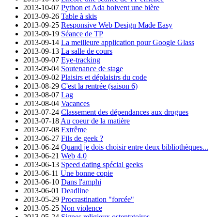
2013-10-07
Python et Ada boivent une bière
2013-09-26
Table à skis
2013-09-25
Responsive Web Design Made Easy
2013-09-19
Séance de TP
2013-09-14
La meilleure application pour Google Glass
2013-09-13
La salle de cours
2013-09-07
Eye-tracking
2013-09-04
Soutenance de stage
2013-09-02
Plaisirs et déplaisirs du code
2013-08-29
C'est la rentrée (saison 6)
2013-08-07
Lag
2013-08-04
Vacances
2013-07-24
Classement des dépendances aux drogues
2013-07-18
Au coeur de la matière
2013-07-08
Extrême
2013-06-27
Fils de geek ?
2013-06-24
Quand je dois choisir entre deux bibliothèques...
2013-06-21
Web 4.0
2013-06-13
Speed dating spécial geeks
2013-06-11
Une bonne copie
2013-06-10
Dans l'amphi
2013-06-01
Deadline
2013-05-29
Procrastination "forcée"
2013-05-25
Non violence
2013-05-24
Signes religieux ostentatoires