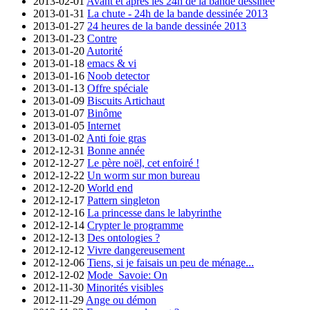
2013-02-01
Avant et après les 24h de la bande dessinée
2013-01-31
La chute - 24h de la bande dessinée 2013
2013-01-27
24 heures de la bande dessinée 2013
2013-01-23
Contre
2013-01-20
Autorité
2013-01-18
emacs & vi
2013-01-16
Noob detector
2013-01-13
Offre spéciale
2013-01-09
Biscuits Artichaut
2013-01-07
Binôme
2013-01-05
Internet
2013-01-02
Anti foie gras
2012-12-31
Bonne année
2012-12-27
Le père noël, cet enfoiré !
2012-12-22
Un worm sur mon bureau
2012-12-20
World end
2012-12-17
Pattern singleton
2012-12-16
La princesse dans le labyrinthe
2012-12-14
Crypter le programme
2012-12-13
Des ontologies ?
2012-12-12
Vivre dangereusement
2012-12-06
Tiens, si je faisais un peu de ménage...
2012-12-02
Mode_Savoie: On
2012-11-30
Minorités visibles
2012-11-29
Ange ou démon