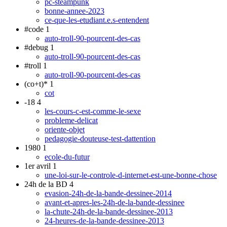
pc-steampunk
bonne-annee-2023
ce-que-les-etudiant.e.s-entendent
#code
1
auto-troll-90-pourcent-des-cas
#debug
1
auto-troll-90-pourcent-des-cas
#troll
1
auto-troll-90-pourcent-des-cas
(co+t)*
1
cot
-18
4
les-cours-c-est-comme-le-sexe
probleme-delicat
oriente-objet
pedagogie-douteuse-test-dattention
1980
1
ecole-du-futur
1er avril
1
une-loi-sur-le-controle-d-internet-est-une-bonne-chose
24h de la BD
4
evasion-24h-de-la-bande-dessinee-2014
avant-et-apres-les-24h-de-la-bande-dessinee
la-chute-24h-de-la-bande-dessinee-2013
24-heures-de-la-bande-dessinee-2013