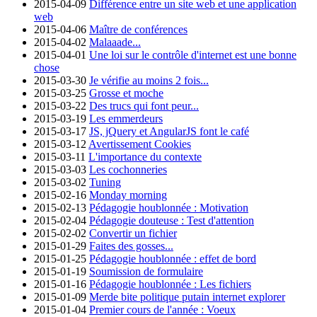
2015-04-09
Différence entre un site web et une application
web
2015-04-06
Maître de conférences
2015-04-02
Malaaade...
2015-04-01
Une loi sur le contrôle d'internet est une bonne
chose
2015-03-30
Je vérifie au moins 2 fois...
2015-03-25
Grosse et moche
2015-03-22
Des trucs qui font peur...
2015-03-19
Les emmerdeurs
2015-03-17
JS, jQuery et AngularJS font le café
2015-03-12
Avertissement Cookies
2015-03-11
L'importance du contexte
2015-03-03
Les cochonneries
2015-03-02
Tuning
2015-02-16
Monday morning
2015-02-13
Pédagogie houblonnée : Motivation
2015-02-04
Pédagogie douteuse : Test d'attention
2015-02-02
Convertir un fichier
2015-01-29
Faites des gosses...
2015-01-25
Pédagogie houblonnée : effet de bord
2015-01-19
Soumission de formulaire
2015-01-16
Pédagogie houblonnée : Les fichiers
2015-01-09
Merde bite politique putain internet explorer
2015-01-04
Premier cours de l'année : Voeux