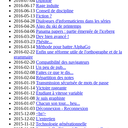
2016-07-04
Diplômé
2016-06-17
Rage induite
2016-06-13
Conseil de discipline
2016-05-13
Fiction ?
2016-04-28
Dialogues d'informaticiens dans les séries
2016-04-26
Algo du ski de printemps
2016-04-06
Panama papers : partie émergée de l'iceberg
2016-03-29
Dev bien avancé !
2016-03-23
J'hésite...
2016-03-14
Méthode pour battre AlphaGo
2016-02-22
Enfin une réforme utile de l'orthographe et de la
grammaire
2016-02-20
Compatibilité des navigateurs
2016-02-11
Un peu de pub...
2016-02-08
Faites ce que je dis...
2016-02-04
Répartition des notes
2016-01-19
Transmission sécurisée de mots de passe
2016-01-14
Victoire rageante
2016-01-12
Étudiant à vitesse variable
2016-01-08
Je suis graphiste
2016-01-07
Chacun son tour... heu...
2016-01-03
Déconnexion - Reconnexion
2015-12-09
<br/>
2015-12-02
L'entretien
2015-11-12
Technologie générationnelle