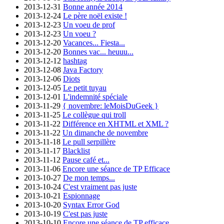
2013-12-31
Bonne année 2014
2013-12-24
Le père noël existe !
2013-12-23
Un voeu de prof
2013-12-23
Un voeu ?
2013-12-20
Vacances... Fiesta...
2013-12-20
Bonnes vac... heuuu...
2013-12-12
hashtag
2013-12-08
Java Factory
2013-12-06
Diots
2013-12-05
Le petit tuyau
2013-12-01
L'indemnité spéciale
2013-11-29
{ novembre: leMoisDuGeek }
2013-11-25
Le collègue qui troll
2013-11-22
Différence en XHTML et XML ?
2013-11-22
Un dimanche de novembre
2013-11-18
Le pull serpillère
2013-11-17
Blacklist
2013-11-12
Pause café et...
2013-11-06
Encore une séance de TP Efficace
2013-10-27
De mon temps...
2013-10-24
C'est vraiment pas juste
2013-10-21
Espionnage
2013-10-20
Syntax Error God
2013-10-19
C'est pas juste
2013-10-10
Encore une séance de TP efficace