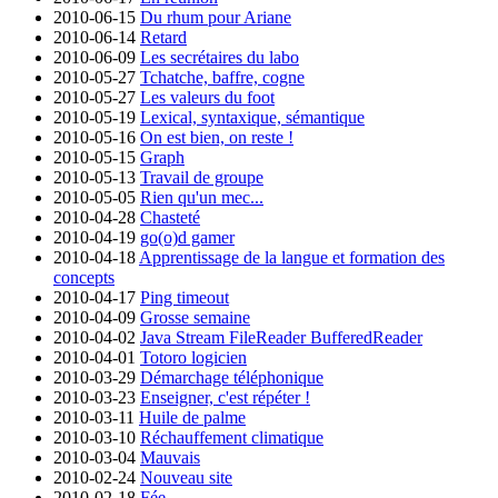
2010-06-15
Du rhum pour Ariane
2010-06-14
Retard
2010-06-09
Les secrétaires du labo
2010-05-27
Tchatche, baffre, cogne
2010-05-27
Les valeurs du foot
2010-05-19
Lexical, syntaxique, sémantique
2010-05-16
On est bien, on reste !
2010-05-15
Graph
2010-05-13
Travail de groupe
2010-05-05
Rien qu'un mec...
2010-04-28
Chasteté
2010-04-19
go(o)d gamer
2010-04-18
Apprentissage de la langue et formation des
concepts
2010-04-17
Ping timeout
2010-04-09
Grosse semaine
2010-04-02
Java Stream FileReader BufferedReader
2010-04-01
Totoro logicien
2010-03-29
Démarchage téléphonique
2010-03-23
Enseigner, c'est répéter !
2010-03-11
Huile de palme
2010-03-10
Réchauffement climatique
2010-03-04
Mauvais
2010-02-24
Nouveau site
2010-02-18
Fée