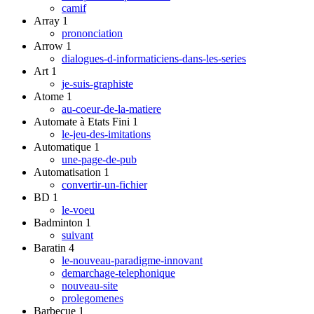
camif
Array
1
prononciation
Arrow
1
dialogues-d-informaticiens-dans-les-series
Art
1
je-suis-graphiste
Atome
1
au-coeur-de-la-matiere
Automate à Etats Fini
1
le-jeu-des-imitations
Automatique
1
une-page-de-pub
Automatisation
1
convertir-un-fichier
BD
1
le-voeu
Badminton
1
suivant
Baratin
4
le-nouveau-paradigme-innovant
demarchage-telephonique
nouveau-site
prolegomenes
Barbecue
1