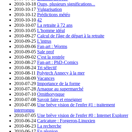
2010-10-18
Oups, plusieurs significations...
2010-10-17
Vulgarisation
2010-10-12
Prédictions météo
2010-10-10
42
2010-10-07
La retraite à 72 ans
2010-10-05
L'homme idéal
2010-09-27
Calcul de l'âge de départ à la retraite
2010-09-25
L'intrus
2010-09-06
Fan-art : Worms
2010-09-05
Sale prof
2010-09-02
C'est la rentrée
2010-08-27
Fan-art : PhD-Comics
2010-08-24
Tri sélectif
2010-08-11
Polytech Annecy à la mer
2010-08-09
Vacances
2010-07-29
Importance de la forme
2010-07-28
Arnaque au supermarché
2010-07-10
Ornithorynque
2010-07-08
Savoir faire et enseigner
2010-07-06
Une brève vision de l'enfer #1 : traitement
interrompu
2010-07-05
Une brève vision de l'enfer #0 : Internet Explorer
2010-06-24
Caricature : Forgeron-Linuxien
2010-06-23
La recherche
2010-06-17
En réunion