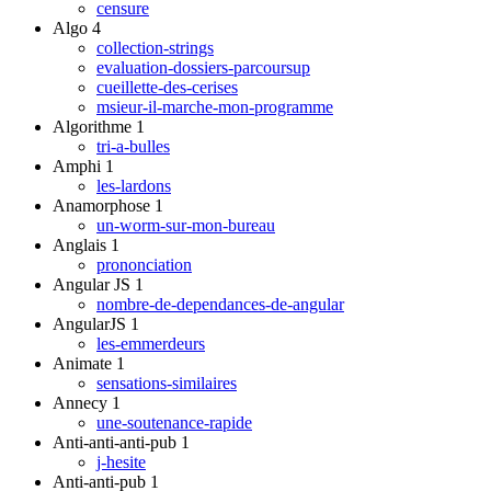
censure
Algo
4
collection-strings
evaluation-dossiers-parcoursup
cueillette-des-cerises
msieur-il-marche-mon-programme
Algorithme
1
tri-a-bulles
Amphi
1
les-lardons
Anamorphose
1
un-worm-sur-mon-bureau
Anglais
1
prononciation
Angular JS
1
nombre-de-dependances-de-angular
AngularJS
1
les-emmerdeurs
Animate
1
sensations-similaires
Annecy
1
une-soutenance-rapide
Anti-anti-anti-pub
1
j-hesite
Anti-anti-pub
1