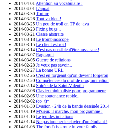
2014-04-01
Attention au vocabulaire !
2014-04-01
L'appat
2014-03-30
Torture
2014-03-26
Tout va bien !
2014-03-25
Un peu de troll en TP de java
2014-03-23
Fixing bugs...
2014-03-21
Classe abstraite
2014-03-18
Le trombinoscope
2014-03-15
Le client est roi !
2014-03-14
C'est pas possible d'être aussi sale !
2014-03-07
Rage-quit
2014-03-05
Guerre de religions
2014-02-28
Je veux pas savoir...
2014-02-27
La bonne URL
2014-02-26
C'est en forgeant qu'on devient forgeron
2014-02-20
Compétences du prof de programmation
2014-02-14
Soirée de la Saint-Valentin
2014-02-06
Clavier minimaliste pour programmeur
2014-02-05
Une soutenance rapide...
2014-02-02
(co+t)*
2014-01-30
Evasion - 24h de la bande dessinée 2014
2014-01-19
M'sieur, il marche, mon programme !
2014-01-16
Le jeu des imitations
2014-01-14
Ne pas toucher le clavier d'un étudiant !
2014-01-05
The fork() is strong in your family