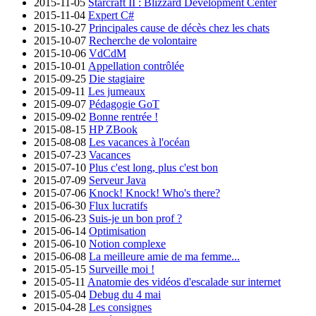
2015-11-05
Starcraft II : Blizzard Development Center
2015-11-04
Expert C#
2015-10-27
Principales cause de décès chez les chats
2015-10-07
Recherche de volontaire
2015-10-06
VdCdM
2015-10-01
Appellation contrôlée
2015-09-25
Die stagiaire
2015-09-11
Les jumeaux
2015-09-07
Pédagogie GoT
2015-09-02
Bonne rentrée !
2015-08-15
HP ZBook
2015-08-08
Les vacances à l'océan
2015-07-23
Vacances
2015-07-10
Plus c'est long, plus c'est bon
2015-07-09
Serveur Java
2015-07-06
Knock! Knock! Who's there?
2015-06-30
Flux lucratifs
2015-06-23
Suis-je un bon prof ?
2015-06-14
Optimisation
2015-06-10
Notion complexe
2015-06-08
La meilleure amie de ma femme...
2015-05-15
Surveille moi !
2015-05-11
Anatomie des vidéos d'escalade sur internet
2015-05-04
Debug du 4 mai
2015-04-28
Les consignes