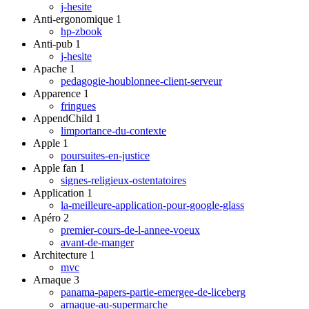
j-hesite
Anti-ergonomique
1
hp-zbook
Anti-pub
1
j-hesite
Apache
1
pedagogie-houblonnee-client-serveur
Apparence
1
fringues
AppendChild
1
limportance-du-contexte
Apple
1
poursuites-en-justice
Apple fan
1
signes-religieux-ostentatoires
Application
1
la-meilleure-application-pour-google-glass
Apéro
2
premier-cours-de-l-annee-voeux
avant-de-manger
Architecture
1
mvc
Arnaque
3
panama-papers-partie-emergee-de-liceberg
arnaque-au-supermarche