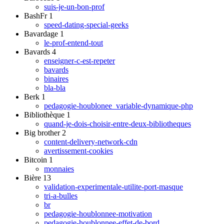
suis-je-un-bon-prof
BashFr
1
speed-dating-special-geeks
Bavardage
1
le-prof-entend-tout
Bavards
4
enseigner-c-est-repeter
bavards
binaires
bla-bla
Berk
1
pedagogie-houblonee_variable-dynamique-php
Bibliothèque
1
quand-je-dois-choisir-entre-deux-bibliotheques
Big brother
2
content-delivery-network-cdn
avertissement-cookies
Bitcoin
1
monnaies
Bière
13
validation-experimentale-utilite-port-masque
tri-a-bulles
br
pedagogie-houblonnee-motivation
pedagogie-houblonnee-effet-de-bord