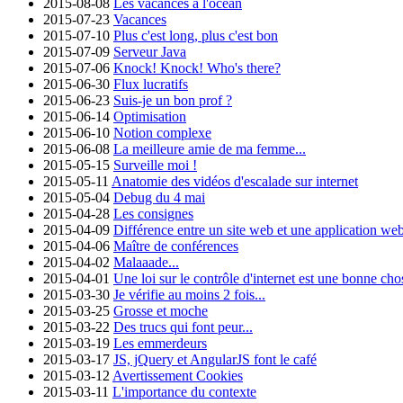
2015-08-08
Les vacances à l'océan
2015-07-23
Vacances
2015-07-10
Plus c'est long, plus c'est bon
2015-07-09
Serveur Java
2015-07-06
Knock! Knock! Who's there?
2015-06-30
Flux lucratifs
2015-06-23
Suis-je un bon prof ?
2015-06-14
Optimisation
2015-06-10
Notion complexe
2015-06-08
La meilleure amie de ma femme...
2015-05-15
Surveille moi !
2015-05-11
Anatomie des vidéos d'escalade sur internet
2015-05-04
Debug du 4 mai
2015-04-28
Les consignes
2015-04-09
Différence entre un site web et une application we
2015-04-06
Maître de conférences
2015-04-02
Malaaade...
2015-04-01
Une loi sur le contrôle d'internet est une bonne cho
2015-03-30
Je vérifie au moins 2 fois...
2015-03-25
Grosse et moche
2015-03-22
Des trucs qui font peur...
2015-03-19
Les emmerdeurs
2015-03-17
JS, jQuery et AngularJS font le café
2015-03-12
Avertissement Cookies
2015-03-11
L'importance du contexte