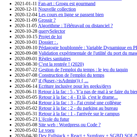
2021-01-11
Fan-art : Grogu est gourmand
2020-12-11
Nouvelle collection
2020-12-04
Les cours en ligne se passent bien
2020-11-09
Grossir ?
2020-11-05
Algorithme : Télétravail ou distanciel ?
2020-10-28
querySelector
2020-10-15
Projet de loi
2020-10-01
Dossier : .
2020-09-10
Pédagogie houblonnée : Variable Dynamique en 
2020-09-08
Validation expérimentale de l'utilité du port du ma
2020-09-01
Règles sanitaires
2020-08-30
C'est la rentrée ! (2020)
2020-07-22
Gestion de l'emploi du temps : le jeu du taquin
2020-07-08
Construction de l'emploi du temps
2020-07-07
if ($user->isAdmin()) { ...
2020-06-14
Ecriture inclusive pour les geeks/devs
2020-06-11
Retour à la fac : 5 - Y'a pas de mal à se faire du bie
2020-05-05
Retour à la fac : 4 - Et là, c'est le drame...
2020-05-04
Retour à la fac : 3 - J'ai croisé une collègue
2020-05-02
Retour à la fac : 2 - du parking au bureau
2020-05-31
Retour à la fac : 1 - l'arrivée sur le campus
2020-05-23
L'école du futur
2020-05-08
Site web : Wordpress ou Code ?
2020-05-02
Le voeu
2020-04-30
Dev Fullstack + React + Symfony + SGBD SQL/No