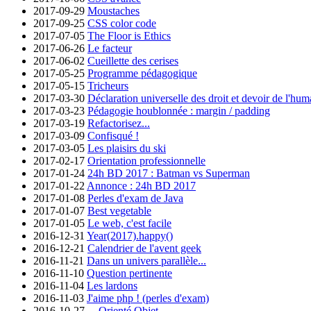
2017-09-29
Moustaches
2017-09-25
CSS color code
2017-07-05
The Floor is Ethics
2017-06-26
Le facteur
2017-06-02
Cueillette des cerises
2017-05-25
Programme pédagogique
2017-05-15
Tricheurs
2017-03-30
Déclaration universelle des droit et devoir de l'hum
2017-03-23
Pédagogie houblonnée : margin / padding
2017-03-19
Refactorisez...
2017-03-09
Confisqué !
2017-03-05
Les plaisirs du ski
2017-02-17
Orientation professionnelle
2017-01-24
24h BD 2017 : Batman vs Superman
2017-01-22
Annonce : 24h BD 2017
2017-01-08
Perles d'exam de Java
2017-01-07
Best vegetable
2017-01-05
Le web, c'est facile
2016-12-31
Year(2017).happy()
2016-12-21
Calendrier de l'avent geek
2016-11-21
Dans un univers parallèle...
2016-11-10
Question pertinente
2016-11-04
Les lardons
2016-11-03
J'aime php ! (perles d'exam)
2016-10-27
... Orienté Objet