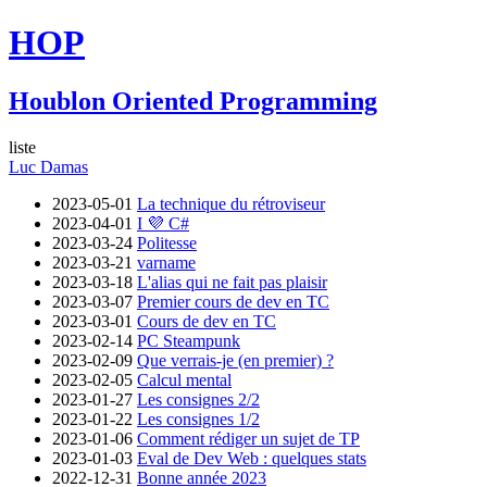
HOP
Houblon Oriented Programming
liste
Luc Damas
2023-05-01
La technique du rétroviseur
2023-04-01
I 💜 C#
2023-03-24
Politesse
2023-03-21
varname
2023-03-18
L'alias qui ne fait pas plaisir
2023-03-07
Premier cours de dev en TC
2023-03-01
Cours de dev en TC
2023-02-14
PC Steampunk
2023-02-09
Que verrais-je (en premier) ?
2023-02-05
Calcul mental
2023-01-27
Les consignes 2/2
2023-01-22
Les consignes 1/2
2023-01-06
Comment rédiger un sujet de TP
2023-01-03
Eval de Dev Web : quelques stats
2022-12-31
Bonne année 2023