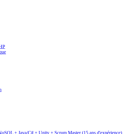
PHP
sque
n
SQL + Java/C# + Unity + Scrum Master (15 ans d'expérience)