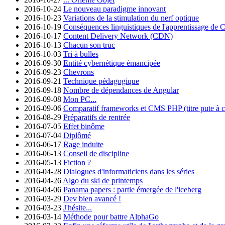
2016-10-24
Le nouveau paradigme innovant
2016-10-23
Variations de la stimulation du nerf optique
2016-10-19
Conséquences linguistiques de l'apprentissage de 
2016-10-17
Content Delivery Network (CDN)
2016-10-13
Chacun son truc
2016-10-03
Tri à bulles
2016-09-30
Entité cybernétique émancipée
2016-09-23
Chevrons
2016-09-21
Technique pédagogique
2016-09-18
Nombre de dépendances de Angular
2016-09-08
Mon PC...
2016-09-06
Comparatif frameworks et CMS PHP (titre pute à cl
2016-08-29
Préparatifs de rentrée
2016-07-05
Effet binôme
2016-07-04
Diplômé
2016-06-17
Rage induite
2016-06-13
Conseil de discipline
2016-05-13
Fiction ?
2016-04-28
Dialogues d'informaticiens dans les séries
2016-04-26
Algo du ski de printemps
2016-04-06
Panama papers : partie émergée de l'iceberg
2016-03-29
Dev bien avancé !
2016-03-23
J'hésite...
2016-03-14
Méthode pour battre AlphaGo