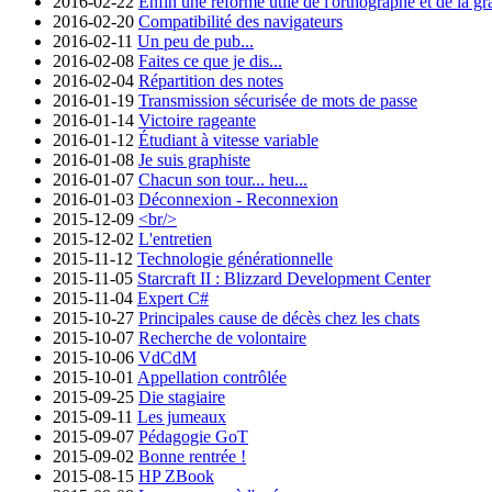
2016-02-22
Enfin une réforme utile de l'orthographe et de la g
2016-02-20
Compatibilité des navigateurs
2016-02-11
Un peu de pub...
2016-02-08
Faites ce que je dis...
2016-02-04
Répartition des notes
2016-01-19
Transmission sécurisée de mots de passe
2016-01-14
Victoire rageante
2016-01-12
Étudiant à vitesse variable
2016-01-08
Je suis graphiste
2016-01-07
Chacun son tour... heu...
2016-01-03
Déconnexion - Reconnexion
2015-12-09
<br/>
2015-12-02
L'entretien
2015-11-12
Technologie générationnelle
2015-11-05
Starcraft II : Blizzard Development Center
2015-11-04
Expert C#
2015-10-27
Principales cause de décès chez les chats
2015-10-07
Recherche de volontaire
2015-10-06
VdCdM
2015-10-01
Appellation contrôlée
2015-09-25
Die stagiaire
2015-09-11
Les jumeaux
2015-09-07
Pédagogie GoT
2015-09-02
Bonne rentrée !
2015-08-15
HP ZBook