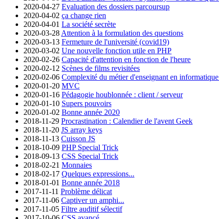
2020-04-27
Evaluation des dossiers parcoursup
2020-04-02
ça change rien
2020-04-01
La société secrète
2020-03-28
Attention à la formulation des questions
2020-03-13
Fermeture de l'université (covid19)
2020-03-02
Une nouvelle fonction utile en PHP
2020-02-26
Capacité d'attention en fonction de l'heure
2020-02-12
Scènes de films revisitées
2020-02-06
Complexité du métier d'enseignant en informatique à
2020-01-20
MVC
2020-01-16
Pédagogie houblonnée : client / serveur
2020-01-10
Supers pouvoirs
2020-01-02
Bonne année 2020
2018-11-29
Procrastination : Calendier de l'avent Geek
2018-11-20
JS array keys
2018-11-13
Cuisson JS
2018-10-09
PHP Special Trick
2018-09-13
CSS Special Trick
2018-02-21
Monnaies
2018-02-17
Quelques expressions...
2018-01-01
Bonne année 2018
2017-11-11
Problème délicat
2017-11-06
Captiver un amphi...
2017-11-05
Filtre auditif sélectif
2017-10-06
CSS avancé