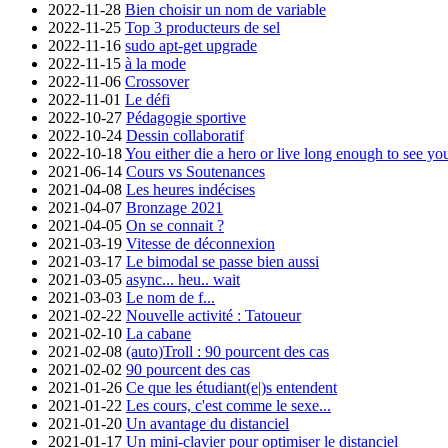
2022-11-28
Bien choisir un nom de variable
2022-11-25
Top 3 producteurs de sel
2022-11-16
sudo apt-get upgrade
2022-11-15
à la mode
2022-11-06
Crossover
2022-11-01
Le défi
2022-10-27
Pédagogie sportive
2022-10-24
Dessin collaboratif
2022-10-18
You either die a hero or live long enough to see you
2021-06-14
Cours vs Soutenances
2021-04-08
Les heures indécises
2021-04-07
Bronzage 2021
2021-04-05
On se connait ?
2021-03-19
Vitesse de déconnexion
2021-03-17
Le bimodal se passe bien aussi
2021-03-05
async... heu.. wait
2021-03-03
Le nom de f...
2021-02-22
Nouvelle activité : Tatoueur
2021-02-10
La cabane
2021-02-08
(auto)Troll : 90 pourcent des cas
2021-02-02
90 pourcent des cas
2021-01-26
Ce que les étudiant(e|)s entendent
2021-01-22
Les cours, c'est comme le sexe...
2021-01-20
Un avantage du distanciel
2021-01-17
Un mini-clavier pour optimiser le distanciel