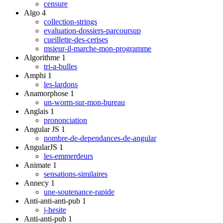
censure
Algo
4
collection-strings
evaluation-dossiers-parcoursup
cueillette-des-cerises
msieur-il-marche-mon-programme
Algorithme
1
tri-a-bulles
Amphi
1
les-lardons
Anamorphose
1
un-worm-sur-mon-bureau
Anglais
1
prononciation
Angular JS
1
nombre-de-dependances-de-angular
AngularJS
1
les-emmerdeurs
Animate
1
sensations-similaires
Annecy
1
une-soutenance-rapide
Anti-anti-anti-pub
1
j-hesite
Anti-anti-pub
1