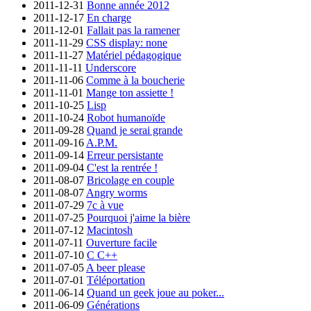
2011-12-31
Bonne année 2012
2011-12-17
En charge
2011-12-01
Fallait pas la ramener
2011-11-29
CSS display: none
2011-11-27
Matériel pédagogique
2011-11-11
Underscore
2011-11-06
Comme à la boucherie
2011-11-01
Mange ton assiette !
2011-10-25
Lisp
2011-10-24
Robot humanoïde
2011-09-28
Quand je serai grande
2011-09-16
A.P.M.
2011-09-14
Erreur persistante
2011-09-04
C'est la rentrée !
2011-08-07
Bricolage en couple
2011-08-07
Angry worms
2011-07-29
7c à vue
2011-07-25
Pourquoi j'aime la bière
2011-07-12
Macintosh
2011-07-11
Ouverture facile
2011-07-10
C C++
2011-07-05
A beer please
2011-07-01
Téléportation
2011-06-14
Quand un geek joue au poker...
2011-06-09
Générations