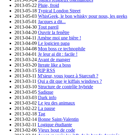
2013-05-22
Pluie, froid
2013-05-18
Typical London Street
2013-05-03
WhisGeek, le bon whisky pour nous, les geeks
2013-05-01
Jacques a dit...
2013-04-30
Tout pareil
2013-04-20
Ouvrir la fenêtre
2013-04-11
Amène moi une bière !
2013-04-09
Le logicien papa
2013-04-08
Mon boss ce technophile
2013-04-01
Je leur ai dit : facile !
2013-03-24
Avant de manger
2013-03-20
Iterate like a boss
2013-03-15
RIP RSS
2013-03-11
M'sieur, vous jouez à Starcraft ?
2013-03-11
Qui a dit que je kiffais windows ?
2013-03-10
Structure de contrôle hybride
2013-03-05
Sadique
2013-03-03
Dark info
2013-03-02
Le jeu des animaux
2013-02-22
La pause
2013-02-18
Tag
2013-02-14
Bonne Saint-Valentin
2013-02-11
Logique étudiante
2013-02-06
Vieux bout de code