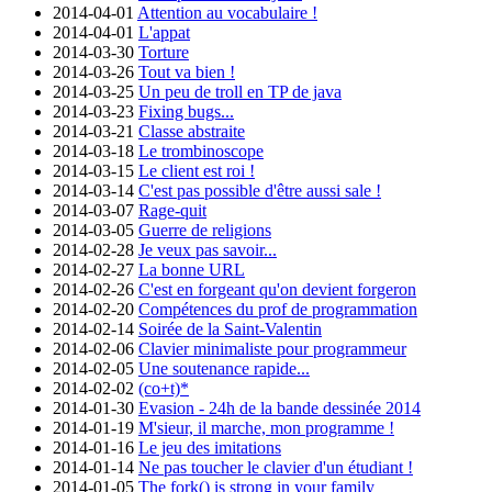
2014-04-01
Attention au vocabulaire !
2014-04-01
L'appat
2014-03-30
Torture
2014-03-26
Tout va bien !
2014-03-25
Un peu de troll en TP de java
2014-03-23
Fixing bugs...
2014-03-21
Classe abstraite
2014-03-18
Le trombinoscope
2014-03-15
Le client est roi !
2014-03-14
C'est pas possible d'être aussi sale !
2014-03-07
Rage-quit
2014-03-05
Guerre de religions
2014-02-28
Je veux pas savoir...
2014-02-27
La bonne URL
2014-02-26
C'est en forgeant qu'on devient forgeron
2014-02-20
Compétences du prof de programmation
2014-02-14
Soirée de la Saint-Valentin
2014-02-06
Clavier minimaliste pour programmeur
2014-02-05
Une soutenance rapide...
2014-02-02
(co+t)*
2014-01-30
Evasion - 24h de la bande dessinée 2014
2014-01-19
M'sieur, il marche, mon programme !
2014-01-16
Le jeu des imitations
2014-01-14
Ne pas toucher le clavier d'un étudiant !
2014-01-05
The fork() is strong in your family