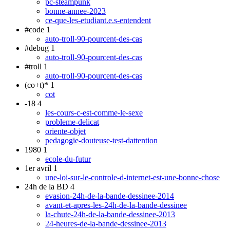
pc-steampunk
bonne-annee-2023
ce-que-les-etudiant.e.s-entendent
#code
1
auto-troll-90-pourcent-des-cas
#debug
1
auto-troll-90-pourcent-des-cas
#troll
1
auto-troll-90-pourcent-des-cas
(co+t)*
1
cot
-18
4
les-cours-c-est-comme-le-sexe
probleme-delicat
oriente-objet
pedagogie-douteuse-test-dattention
1980
1
ecole-du-futur
1er avril
1
une-loi-sur-le-controle-d-internet-est-une-bonne-chose
24h de la BD
4
evasion-24h-de-la-bande-dessinee-2014
avant-et-apres-les-24h-de-la-bande-dessinee
la-chute-24h-de-la-bande-dessinee-2013
24-heures-de-la-bande-dessinee-2013