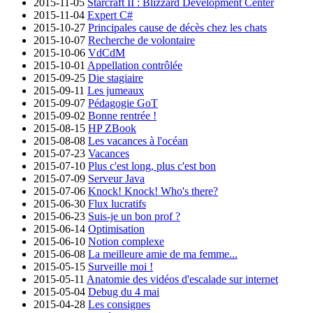
2015-11-05
Starcraft II : Blizzard Development Center
2015-11-04
Expert C#
2015-10-27
Principales cause de décès chez les chats
2015-10-07
Recherche de volontaire
2015-10-06
VdCdM
2015-10-01
Appellation contrôlée
2015-09-25
Die stagiaire
2015-09-11
Les jumeaux
2015-09-07
Pédagogie GoT
2015-09-02
Bonne rentrée !
2015-08-15
HP ZBook
2015-08-08
Les vacances à l'océan
2015-07-23
Vacances
2015-07-10
Plus c'est long, plus c'est bon
2015-07-09
Serveur Java
2015-07-06
Knock! Knock! Who's there?
2015-06-30
Flux lucratifs
2015-06-23
Suis-je un bon prof ?
2015-06-14
Optimisation
2015-06-10
Notion complexe
2015-06-08
La meilleure amie de ma femme...
2015-05-15
Surveille moi !
2015-05-11
Anatomie des vidéos d'escalade sur internet
2015-05-04
Debug du 4 mai
2015-04-28
Les consignes