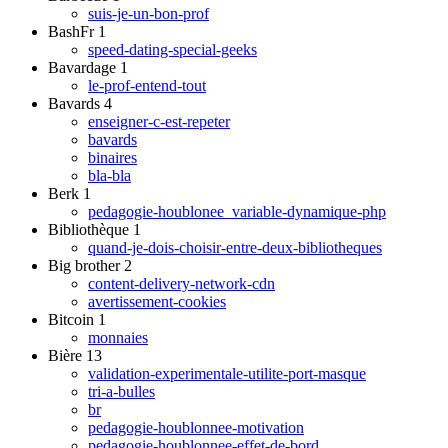
suis-je-un-bon-prof
BashFr
1
speed-dating-special-geeks
Bavardage
1
le-prof-entend-tout
Bavards
4
enseigner-c-est-repeter
bavards
binaires
bla-bla
Berk
1
pedagogie-houblonee_variable-dynamique-php
Bibliothèque
1
quand-je-dois-choisir-entre-deux-bibliotheques
Big brother
2
content-delivery-network-cdn
avertissement-cookies
Bitcoin
1
monnaies
Bière
13
validation-experimentale-utilite-port-masque
tri-a-bulles
br
pedagogie-houblonnee-motivation
pedagogie-houblonnee-effet-de-bord