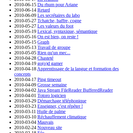
2010-06-15
Du rhum pour Ariane
2010-06-14
Retard
2010-06-09
Les secrétaires du labo
2010-05-27
Tchatche, baffre, cogne
2010-05-27
Les valeurs du foot
2010-05-19
Lexical, syntaxique, sémantique
2010-05-16
On est bien, on reste !
2010-05-15
Graph
2010-05-13
Travail de groupe
2010-05-05
Rien qu'un mec...
2010-04-28
Chasteté
2010-04-19
go(o)d gamer
2010-04-18
Apprentissage de la langue et formation des
concepts
2010-04-17
Ping timeout
2010-04-09
Grosse semaine
2010-04-02
Java Stream FileReader BufferedReader
2010-04-01
Totoro logicien
2010-03-29
Démarchage téléphonique
2010-03-23
Enseigner, c'est répéter !
2010-03-11
Huile de palme
2010-03-10
Réchauffement climatique
2010-03-04
Mauvais
2010-02-24
Nouveau site
2010-02-18
Fée