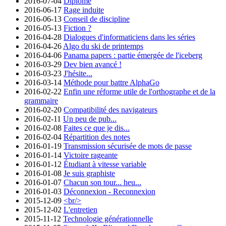
2016-07-04
Diplômé
2016-06-17
Rage induite
2016-06-13
Conseil de discipline
2016-05-13
Fiction ?
2016-04-28
Dialogues d'informaticiens dans les séries
2016-04-26
Algo du ski de printemps
2016-04-06
Panama papers : partie émergée de l'iceberg
2016-03-29
Dev bien avancé !
2016-03-23
J'hésite...
2016-03-14
Méthode pour battre AlphaGo
2016-02-22
Enfin une réforme utile de l'orthographe et de la
grammaire
2016-02-20
Compatibilité des navigateurs
2016-02-11
Un peu de pub...
2016-02-08
Faites ce que je dis...
2016-02-04
Répartition des notes
2016-01-19
Transmission sécurisée de mots de passe
2016-01-14
Victoire rageante
2016-01-12
Étudiant à vitesse variable
2016-01-08
Je suis graphiste
2016-01-07
Chacun son tour... heu...
2016-01-03
Déconnexion - Reconnexion
2015-12-09
<br/>
2015-12-02
L'entretien
2015-11-12
Technologie générationnelle