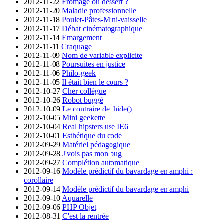
2012-11-22
Fromage ou dessert ?
2012-11-20
Maladie professionnelle
2012-11-18
Poulet-Pâtes-Mini-vaisselle
2012-11-17
Débat cinématographique
2012-11-14
Emargement
2012-11-11
Craquage
2012-11-09
Nom de variable explicite
2012-11-08
Poursuites en justice
2012-11-06
Philo-geek
2012-11-05
Il était bien le cours ?
2012-10-27
Cher collègue
2012-10-26
Robot buggé
2012-10-09
Le contraire de .hide()
2012-10-05
Mini geekette
2012-10-04
Real hipsters use IE6
2012-10-01
Esthétique du code
2012-09-29
Matériel pédagogique
2012-09-28
J'vois pas mon bug
2012-09-27
Complétion automatique
2012-09-16
Modèle prédictif du bavardage en amphi :
corollaire
2012-09-14
Modèle prédictif du bavardage en amphi
2012-09-10
Aquarelle
2012-09-06
PHP Objet
2012-08-31
C'est la rentrée