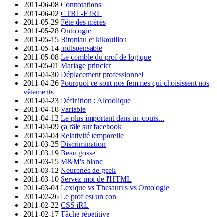
2011-06-08
Connotations
2011-06-02
CTRL-F iRL
2011-05-29
Fête des mères
2011-05-28
Ontologie
2011-05-15
Bitoniau et kikouillou
2011-05-14
Indispensable
2011-05-08
Le comble du prof de logique
2011-05-01
Mariage princier
2011-04-30
Déplacement professionnel
2011-04-26
Pourquoi ce sont nos femmes qui choisissent nos
vêtements
2011-04-23
Définition : Alcoolique
2011-04-18
Variable
2011-04-12
Le plus important dans un cours...
2011-04-09
ça râle sur facebook
2011-04-04
Relativité temporelle
2011-03-25
Discrimination
2011-03-19
Beau gosse
2011-03-15
M&M's blanc
2011-03-12
Neurones de geek
2011-03-10
Servez moi de l'HTML
2011-03-04
Lexique vs Thesaurus vs Ontologie
2011-02-26
Le prof est un con
2011-02-22
CSS iRL
2011-02-17
Tâche répétitive