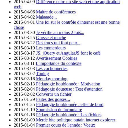
2015-04-09
Différence entre un site web et une application
web
2015-04-06
Maître de conférences
2015-04-02
Malaaade...
2015-04-01
Une loi sur le contrôle d'internet est une bonne
chose
2015-03-30
Je vérifie au moins 2 fois...
2015-03-25
Grosse et moche
2015-03-22
Des trucs qui font peur...
2015-03-19
Les emmerdeurs
2015-03-17
JS, jQuery et AngularJS font le café
2015-03-12
Avertissement Cookies
2015-03-11
L'importance du contexte
2015-03-03
Les cochonneries
2015-03-02
Tuning
2015-02-16
Monday morning
2015-02-13
Pédagogie houblonnée : Motivation
2015-02-04
Pédagogie douteuse : Test d'attention
2015-02-02
Convertir un fichier
2015-01-29
Faites des gosses...
2015-01-25
Pédagogie houblonnée : effet de bord
2015-01-19
Soumission de formulaire
2015-01-16
Pédagogie houblonnée : Les fichiers
2015-01-09
Merde bite politique putain internet explorer
2015-01-04
Premier cours de l'année : Voeux