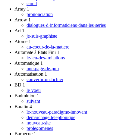
camif
Array
1
prononciation
Arrow
1
dialogues-d-informaticiens-dans-les-series
Art
1
je-suis-graphiste
Atome
1
au-coeur-de-la-matiere
Automate à Etats Fini
1
le-jeu-des-imitations
Automatique
1
une-page-de-pub
Automatisation
1
convertir-un-fichier
BD
1
le-voeu
Badminton
1
suivant
Baratin
4
le-nouveau-paradigme-innovant
demarchage-telephonique
nouveau-site
prolegomenes
Barbecue
1