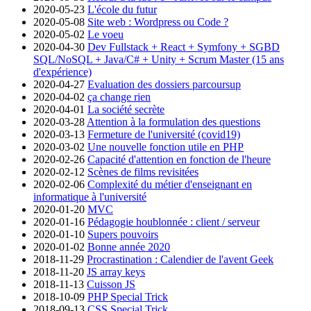
2020-05-23
L'école du futur
2020-05-08
Site web : Wordpress ou Code ?
2020-05-02
Le voeu
2020-04-30
Dev Fullstack + React + Symfony + SGBD
SQL/NoSQL + Java/C# + Unity + Scrum Master (15 ans
d'expérience)
2020-04-27
Evaluation des dossiers parcoursup
2020-04-02
ça change rien
2020-04-01
La société secrète
2020-03-28
Attention à la formulation des questions
2020-03-13
Fermeture de l'université (covid19)
2020-03-02
Une nouvelle fonction utile en PHP
2020-02-26
Capacité d'attention en fonction de l'heure
2020-02-12
Scènes de films revisitées
2020-02-06
Complexité du métier d'enseignant en
informatique à l'université
2020-01-20
MVC
2020-01-16
Pédagogie houblonnée : client / serveur
2020-01-10
Supers pouvoirs
2020-01-02
Bonne année 2020
2018-11-29
Procrastination : Calendier de l'avent Geek
2018-11-20
JS array keys
2018-11-13
Cuisson JS
2018-10-09
PHP Special Trick
2018-09-13
CSS Special Trick