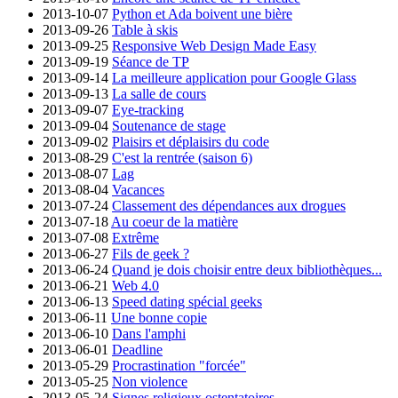
2013-10-07
Python et Ada boivent une bière
2013-09-26
Table à skis
2013-09-25
Responsive Web Design Made Easy
2013-09-19
Séance de TP
2013-09-14
La meilleure application pour Google Glass
2013-09-13
La salle de cours
2013-09-07
Eye-tracking
2013-09-04
Soutenance de stage
2013-09-02
Plaisirs et déplaisirs du code
2013-08-29
C'est la rentrée (saison 6)
2013-08-07
Lag
2013-08-04
Vacances
2013-07-24
Classement des dépendances aux drogues
2013-07-18
Au coeur de la matière
2013-07-08
Extrême
2013-06-27
Fils de geek ?
2013-06-24
Quand je dois choisir entre deux bibliothèques...
2013-06-21
Web 4.0
2013-06-13
Speed dating spécial geeks
2013-06-11
Une bonne copie
2013-06-10
Dans l'amphi
2013-06-01
Deadline
2013-05-29
Procrastination "forcée"
2013-05-25
Non violence
2013-05-24
Signes religieux ostentatoires