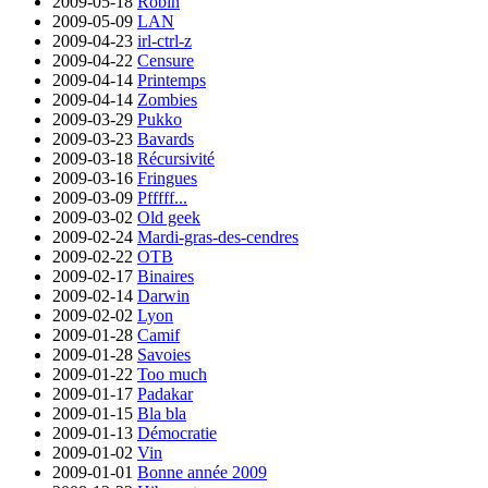
2009-05-18
Robin
2009-05-09
LAN
2009-04-23
irl-ctrl-z
2009-04-22
Censure
2009-04-14
Printemps
2009-04-14
Zombies
2009-03-29
Pukko
2009-03-23
Bavards
2009-03-18
Récursivité
2009-03-16
Fringues
2009-03-09
Pfffff...
2009-03-02
Old geek
2009-02-24
Mardi-gras-des-cendres
2009-02-22
OTB
2009-02-17
Binaires
2009-02-14
Darwin
2009-02-02
Lyon
2009-01-28
Camif
2009-01-28
Savoies
2009-01-22
Too much
2009-01-17
Padakar
2009-01-15
Bla bla
2009-01-13
Démocratie
2009-01-02
Vin
2009-01-01
Bonne année 2009