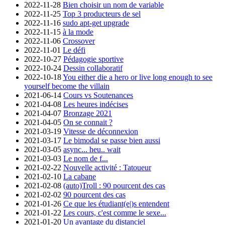
2022-11-28
Bien choisir un nom de variable
2022-11-25
Top 3 producteurs de sel
2022-11-16
sudo apt-get upgrade
2022-11-15
à la mode
2022-11-06
Crossover
2022-11-01
Le défi
2022-10-27
Pédagogie sportive
2022-10-24
Dessin collaboratif
2022-10-18
You either die a hero or live long enough to see
yourself become the villain
2021-06-14
Cours vs Soutenances
2021-04-08
Les heures indécises
2021-04-07
Bronzage 2021
2021-04-05
On se connait ?
2021-03-19
Vitesse de déconnexion
2021-03-17
Le bimodal se passe bien aussi
2021-03-05
async... heu.. wait
2021-03-03
Le nom de f...
2021-02-22
Nouvelle activité : Tatoueur
2021-02-10
La cabane
2021-02-08
(auto)Troll : 90 pourcent des cas
2021-02-02
90 pourcent des cas
2021-01-26
Ce que les étudiant(e|)s entendent
2021-01-22
Les cours, c'est comme le sexe...
2021-01-20
Un avantage du distanciel