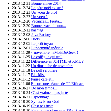
2013-12-31
Bonne année 2014
2013-12-24
Le père noël existe !
2013-12-23
Un voeu de prof
2013-12-23
Un voeu ?
2013-12-20
Vacances... Fiesta...
2013-12-20
Bonnes vac... heuuu...
2013-12-12
hashtag
2013-12-08
Java Factory
2013-12-06
Diots
2013-12-05
Le petit tuyau
2013-12-01
L'indemnité spéciale
2013-11-29
{ novembre: leMoisDuGeek }
2013-11-25
Le collègue qui troll
2013-11-22
Différence en XHTML et XML ?
2013-11-22
Un dimanche de novembre
2013-11-18
Le pull serpillère
2013-11-17
Blacklist
2013-11-12
Pause café et...
2013-11-06
Encore une séance de TP Efficace
2013-10-27
De mon temps...
2013-10-24
C'est vraiment pas juste
2013-10-21
Espionnage
2013-10-20
Syntax Error God
2013-10-19
C'est pas juste
2013-10-10
Encore une séance de TP efficace