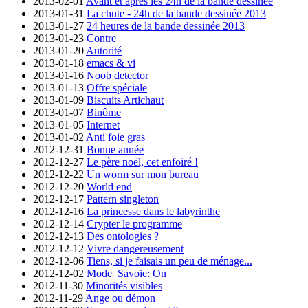
2013-02-01
Avant et après les 24h de la bande dessinée
2013-01-31
La chute - 24h de la bande dessinée 2013
2013-01-27
24 heures de la bande dessinée 2013
2013-01-23
Contre
2013-01-20
Autorité
2013-01-18
emacs & vi
2013-01-16
Noob detector
2013-01-13
Offre spéciale
2013-01-09
Biscuits Artichaut
2013-01-07
Binôme
2013-01-05
Internet
2013-01-02
Anti foie gras
2012-12-31
Bonne année
2012-12-27
Le père noël, cet enfoiré !
2012-12-22
Un worm sur mon bureau
2012-12-20
World end
2012-12-17
Pattern singleton
2012-12-16
La princesse dans le labyrinthe
2012-12-14
Crypter le programme
2012-12-13
Des ontologies ?
2012-12-12
Vivre dangereusement
2012-12-06
Tiens, si je faisais un peu de ménage...
2012-12-02
Mode_Savoie: On
2012-11-30
Minorités visibles
2012-11-29
Ange ou démon