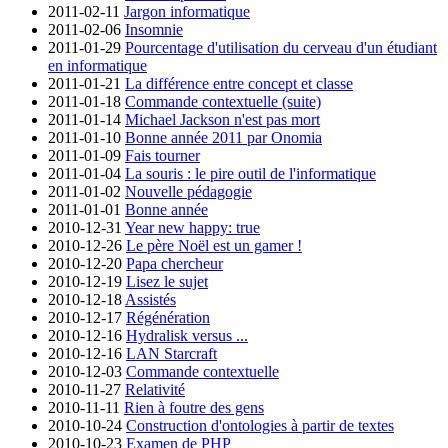
2011-02-11
Jargon informatique
2011-02-06
Insomnie
2011-01-29
Pourcentage d'utilisation du cerveau d'un étudiant
en informatique
2011-01-21
La différence entre concept et classe
2011-01-18
Commande contextuelle (suite)
2011-01-14
Michael Jackson n'est pas mort
2011-01-10
Bonne année 2011 par Onomia
2011-01-09
Fais tourner
2011-01-04
La souris : le pire outil de l'informatique
2011-01-02
Nouvelle pédagogie
2011-01-01
Bonne année
2010-12-31
Year new happy: true
2010-12-26
Le père Noël est un gamer !
2010-12-20
Papa chercheur
2010-12-19
Lisez le sujet
2010-12-18
Assistés
2010-12-17
Régénération
2010-12-16
Hydralisk versus ...
2010-12-16
LAN Starcraft
2010-12-03
Commande contextuelle
2010-11-27
Relativité
2010-11-11
Rien à foutre des gens
2010-10-24
Construction d'ontologies à partir de textes
2010-10-23
Examen de PHP