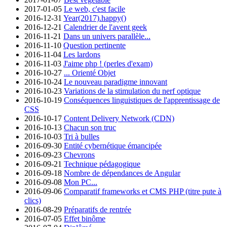
2017-01-05
Le web, c'est facile
2016-12-31
Year(2017).happy()
2016-12-21
Calendrier de l'avent geek
2016-11-21
Dans un univers parallèle...
2016-11-10
Question pertinente
2016-11-04
Les lardons
2016-11-03
J'aime php ! (perles d'exam)
2016-10-27
... Orienté Objet
2016-10-24
Le nouveau paradigme innovant
2016-10-23
Variations de la stimulation du nerf optique
2016-10-19
Conséquences linguistiques de l'apprentissage de
CSS
2016-10-17
Content Delivery Network (CDN)
2016-10-13
Chacun son truc
2016-10-03
Tri à bulles
2016-09-30
Entité cybernétique émancipée
2016-09-23
Chevrons
2016-09-21
Technique pédagogique
2016-09-18
Nombre de dépendances de Angular
2016-09-08
Mon PC...
2016-09-06
Comparatif frameworks et CMS PHP (titre pute à
clics)
2016-08-29
Préparatifs de rentrée
2016-07-05
Effet binôme