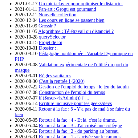
2021-01-17
Un mini-clavier pour optimiser le distanciel
2021-01-11
Fan-art : Grogu est gourmand
2020-12-11
Nouvelle collection
2020-12-04
Les cours en ligne se passent bien
2020-11-09
Grossir ?
2020-11-05
Algorithme : Télétravail ou distanciel ?
2020-10-28
querySelector
2020-10-15
Projet de loi
2020-10-01
Dossier : .
2020-09-10
Pédagogie houblonnée : Variable Dynamique en
PHP
2020-09-08
Validation expérimentale de l'utilité du port du
masque
2020-09-01
Règles sanitaires
2020-08-30
C'est la rentrée ! (2020)
2020-07-22
Gestion de l'emploi du temps : le jeu du taquin
2020-07-08
Construction de l'emploi du temps
2020-07-07
if ($user->isAdmin()) { ...
2020-06-14
Ecriture inclusive pour les geeks/devs
2020-06-11
Retour à la fac : 5 - Y'a pas de mal à se faire du
bien
2020-05-05
Retour à la fac : 4 - Et là, c'est le drame...
2020-05-04
Retour à la fac : 3 - J'ai croisé une collègue
2020-05-02
Retour à la fac : 2 - du parking au bureau
2020-05-31
Retour à la fac : 1 - l'arrivée sur le campus