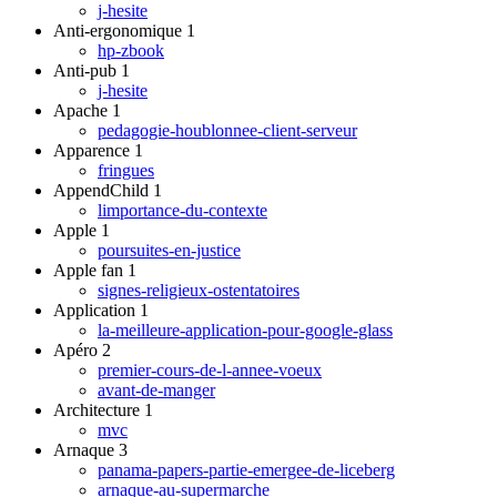
j-hesite
Anti-ergonomique
1
hp-zbook
Anti-pub
1
j-hesite
Apache
1
pedagogie-houblonnee-client-serveur
Apparence
1
fringues
AppendChild
1
limportance-du-contexte
Apple
1
poursuites-en-justice
Apple fan
1
signes-religieux-ostentatoires
Application
1
la-meilleure-application-pour-google-glass
Apéro
2
premier-cours-de-l-annee-voeux
avant-de-manger
Architecture
1
mvc
Arnaque
3
panama-papers-partie-emergee-de-liceberg
arnaque-au-supermarche