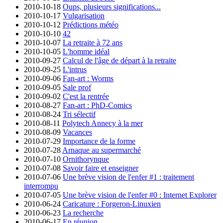
2010-10-18
Oups, plusieurs significations...
2010-10-17
Vulgarisation
2010-10-12
Prédictions météo
2010-10-10
42
2010-10-07
La retraite à 72 ans
2010-10-05
L'homme idéal
2010-09-27
Calcul de l'âge de départ à la retraite
2010-09-25
L'intrus
2010-09-06
Fan-art : Worms
2010-09-05
Sale prof
2010-09-02
C'est la rentrée
2010-08-27
Fan-art : PhD-Comics
2010-08-24
Tri sélectif
2010-08-11
Polytech Annecy à la mer
2010-08-09
Vacances
2010-07-29
Importance de la forme
2010-07-28
Arnaque au supermarché
2010-07-10
Ornithorynque
2010-07-08
Savoir faire et enseigner
2010-07-06
Une brève vision de l'enfer #1 : traitement
interrompu
2010-07-05
Une brève vision de l'enfer #0 : Internet Explorer
2010-06-24
Caricature : Forgeron-Linuxien
2010-06-23
La recherche
2010-06-17
En réunion